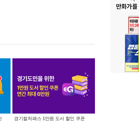
간
경기컬처패스 1만원 도서 할인 쿠폰
삼성카드가 쏜다! 알라