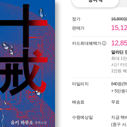
정가
16,800
15,1
판매가
12,8
카드최대혜택가
알라딘 
최대 1만
시) / 
1만원 
마일리지
840원(5
+ 5만원
배송료
무료
수령예상일
지금 택배
(중구 서