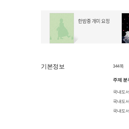
기본정보
344쪽
주제 분
국내도
국내도
국내도