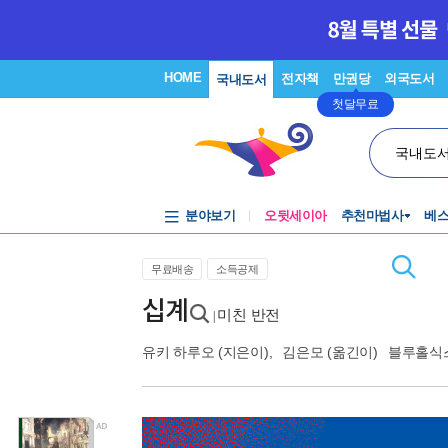
HOME
전자책
만권당
외국도서
국내도서
첫달무료
국내도
분야보기
오뒷세이아
추천마법사
베
무료배송
소득공제
십계
미친 반전
|
유키 하루오
(지은이),
김은모
(옮긴이)
블루홀식스