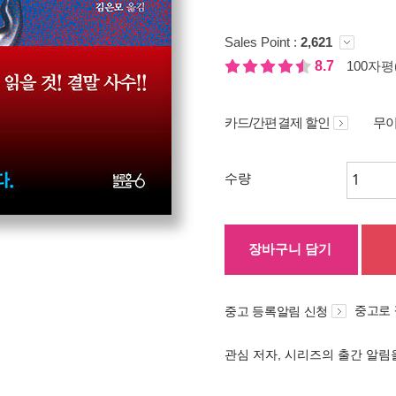
Sales Point :
2,621
8.7
100자평(
카드/간편결제 할인
무이
수량
장바구니 담기
중고로
중고 등록알림 신청
관심 저자, 시리즈의 출간 알