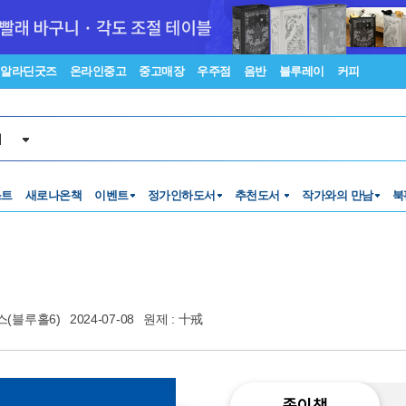
알라딘굿즈
온라인중고
중고매장
우주점
음반
블루레이
커피
서
스트
새로나온책
이벤트
정가인하도서
추천도서
작가와의 만남
북
(블루홀6)
2024-07-08
원제 : 十戒
종이책