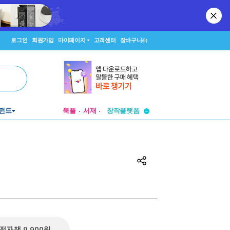
로그인
회원가입
마이페이지
고객센터
장바구니
(0)
투비컨티뉴드
펀드
북플
서재
창작플랫폼
투비컨티뉴드