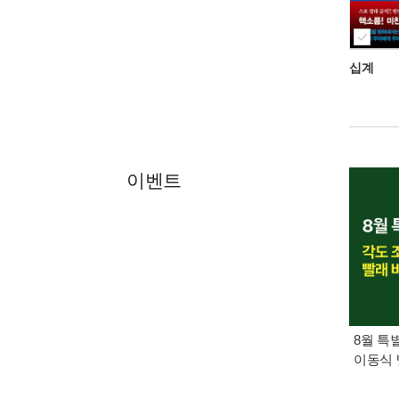
십계
이벤트
8월 특
이동식 