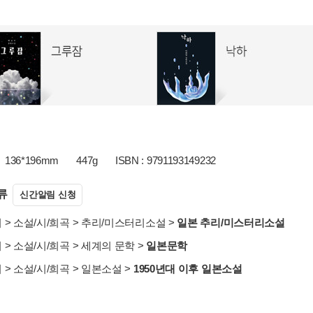
136*196mm
447g
ISBN : 9791193149232
류
신간알림 신청
서
>
소설/시/희곡
>
추리/미스터리소설
>
일본 추리/미스터리소설
서
>
소설/시/희곡
>
세계의 문학
>
일본문학
서
>
소설/시/희곡
>
일본소설
>
1950년대 이후 일본소설