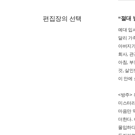
편집장의 선택
“절대 
예대 입
달리 가
아버지가
회사, 
아침, 
것, 살인
이 안에
<방주> 
미스터리
마음만 
더한다.
몰입하다