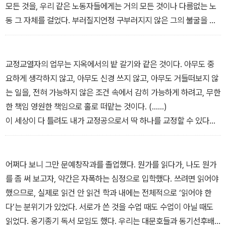
굳이 대체할 필요도 없이 어차피 헐값이고…… 해 본 적도 없는 녀석
모든 것을, 우리 같은 노동자들에게는 거의 모든 것이나 다름없는 노
들이 멋대로 말합니다. ‘교정이라는 일은 필요하지 않다’고 하지나 않
동 그 자체를 걸었다. 부러질지언정 구부러지지 않은 그의 불굴을 생
으면 다행인 판국입니다. 실제로 교정 같은 건 필요하지 않다고 소리
각하면 내가 지금 로써와 로서 따위에서 물러날 수는 없는 법이다. 나
높여 외치는 이들이 있습니다. 여러 이유를 대면서요. 그런 얘기를 들
는 그의 얼굴은 물론이요 이름도 모르지만 그는 오늘 무명용사 되어
으면 꼭 인종이나 민족에 대한 욕을 들은 것처럼 흠칫 놀랍니다. 나는
내 안에 살아 숨 쉬고 있다. 잘못된 교정을 다시 옳게 되돌리며, 나는
교정교열자의 업무는 지옥에서의 밭 갈기와 같은 것이다. 아무도 중
청소당하는 걸까요? 그러나 내가 놀라는 진짜 이유는, 견디기 어려운
그 무명용사가 왜 교수와 대판 싸웠는지 이해한다. 내가 겪은 일인 것
요하게 생각하지 않고, 아무도 신경 쓰지 않고, 아무도 거들떠보지 않
모욕감을 느끼면서도, 실은 마음 한편에서는, 그에 동의하기 때문입
처럼 이해한다. 그것은 글자의 옳음을 위한 것이 아니다. 전혀 아니다.
는 일을, 전혀 가능하지 않은 조건 속에서 감히 가능하게 하려고, 무한
니다. 인간이 굳이 외치지 않아도 이 세계가 내 귀에 대고 그렇게 외치
— 「무명용사」
한 책임 영원한 책임으로 홀로 떠맡는 것이다. (……)
고 있습니다. 필요하지 않다고요. 맞습니다. 나는 비밀스럽게 공공연
이 세상이 다 틀려도 내가 교정공으로서 딱 하나를 교정할 수 있다고
하게 분명하게 동의하고 있습니다. 그래, 그딴 거, 나 같은 거, 교정공
하면 ‘든과 던’이다. 든과 던을 모두 고치고 난 뒤, 욕심 많은 내가 눈
따위는 필요가 없다! 너희 맘대로들 해! 그겁니다. 그냥 맘대로들
물로 엎드려 제발 하나만 더…… 하나만 더…… 빌고 울고불고 손을 깨
해…….
물고 발을 깨물고…… 그렇게 해서 하나 더 고칠 수 있다면 단연 ‘로써
어쩌다 보니 그만 문예창작과를 졸업했다. 뭔가를 읽다가, 나도 뭔가
— 「들어가며: 망해 가는 세상에서」
와 로서’다. 둘은 아주 다른 단어인데 또 많이 혼동된다. 끼새수교들
를 좀 써 보고자, 약간은 자폭하는 심정으로 입학했다. 쓰려면 읽어야
원고에서도 보면 백중팔십이 반드시 틀리고 넘어가는 오류 맛집으로
했으므로, 실제로 읽건 안 읽건 학과 내에는 전체적으로 ‘읽어야 한
서, 내 생각에는, 자기 노동에 있어 언어를 주요하게 사용하는 사람이
다’는 분위기가 있었다. 서로가 쓴 것을 수업 때도 수업이 아닐 때도
라면 마땅히 이 정도는 기본적으로 구분할 줄 알아야만 한다. 나는 뭐
읽었다. 옹기종기 독서 모임도 했다. 우리는 대문호들과 동기선후배