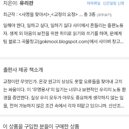
지은이:
유리관
저자파일
신간알림 신청
최근작 :
<사명을 찾아서>
,
<교정의 요정>
… 총 3종
(모두보기)
일해야 한다, 일하고 싶다, 일하기 싫다 사이에서 흔들리는 출판노동
자. 생계 외 마음의 보전을 위한 취미로 읽기와 쓰기를 하며, 문예계
팀 블로그 곡물창고(gokmool.blogspot.com)에서 사이버 창고관
리인으로도 일하고 있다. 일기집 『교정의 요정』(민음사, 2024)을 썼
다.
출판사 제공 책소개
교정이란 무엇인가. 온갖 원고의 상상도 못할 오류들을 찾아내 고치
는 싸움이다. 이 ‘무명용사’의 일기는 너무나 보편적인 우리의 노동 환
경을 증언한다. 실상 우리 모두가 아무도 중요하게 생각하지 않는 일
을, 전혀 가능하지 않은 조건 속에서 각자 떠맡고 있으니까. 산산조각
난 세계 속에서 말을 통하게 한다는 것은 원고를 넘어 사람들 사이의
관계를 고치는 일로 이어질 수밖에 없지만, 이 지점에서 우리는 늘 걸
이 상품을 구입한 분들이 구매한 상품