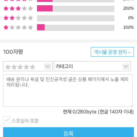
돌려읽고 싶은 일기예요. 일기는 어디까지 갈 수 있을까? 훔쳐보고
20.0%
돌려읽는 일기의 재미와 묘미 탐구 시리즈의 에세이 라인 ‘일기들’ 새
로운 세계를 보는 새로운 시대의 시각. 민음사 탐구 시리즈의 ‘일기
0%
들’이 출간되었다. 박살 난 이 세계를 교정하고자 지옥에서 온 출판노
10.0%
동자의 『교정의 요정』, 500여일 간의 호르몬 대체요법 과정을 기록
한 트랜스젠더 여성의 『호르몬 일지』, 연세대 한국어학당 노조 지부
100자평
게시물 운영 원칙
장의 비밀일기인 『지부장의 수첩』은 내밀한 기록을 통해 반드시 세상
에 전해야 할 이야기가 있다. 각각 세대도 분야도 다른 저자들이 쓴
카테고리
‘일기들’은 세 권을 함께 읽을 때 더 큰 연결을 이룬다. 이는 가장 개인
적인 것이 정치적인 것이 되는 회로이니, 구체적인 연결은 책장을 넘
기는 사람의 손끝에서 드러날 것이다. 2022년 『철학책 독서 모임』으
로 시작해 3만 부 판매를 기록하며 독자들의 강력한 지지를 받고 있
는 탐구 시리즈는 2024년 하반기 청년 정치와 페미니즘을 주제로 계
현재
0
/280byte (한글 140자 이내)
속된다.
스포일러 포함
등록