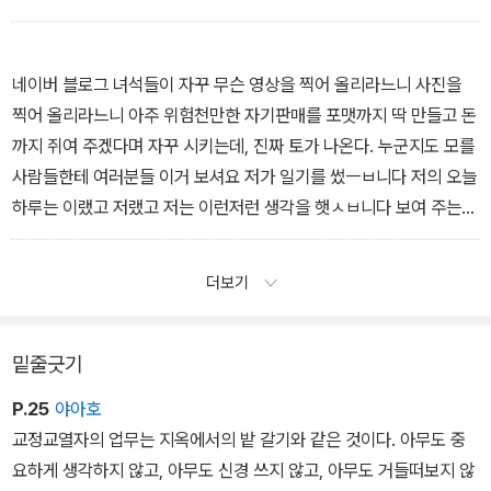
어려운 얘기까지 안 한다. 우린 야만스러운 저 교수 녀석들과 달라야
의 쓴 것을 나란히 읽었다. 무엇이건 비웃고 감탄하고 감동하고 지적
한다. 우리는 충분히 해낼 수 있다.
하고…… 냉소적으로 되었다가 열렬히 옹호하고…… 뭐 그랬다. 졸업
— 「로써와 로서의 구분」
을 하고서도 거의 10년이 더 지나, 새내기 때 같이 독서 모임을 했던
네이버 블로그 녀석들이 자꾸 무슨 영상을 찍어 올리라느니 사진을
선배이자 친구가 그걸 또 해 보자고 연락을 해 왔다. 독서 모임을. 일
찍어 올리라느니 아주 위험천만한 자기판매를 포맷까지 딱 만들고 돈
테면 인생이…… 허하다는 거였다. 나도 그랬다.
까지 쥐여 주겠다며 자꾸 시키는데, 진짜 토가 나온다. 누군지도 모를
독서회라고 해 봤자 2주에 한 번 퇴근하고 만나 저녁을 먹고 읽은 책
사람들한테 여러분들 이거 보셔요 저가 일기를 썼ㅡㅂ니다 저의 오늘
에 대해 가벼운 감상을 나눈 뒤 다음 읽을 책을 정하는 것이 전부다.
하루는 이랬고 저랬고 저는 이런저런 생각을 햇ㅅㅂ니다 보여 주는
사실 책 같은 건 아무래도 좋고 그날 먹을 메뉴나 반주로 마실 고량주
거? 말할 것도 없이 재밌는 일이다. 쓰기뿐 아니라 읽기도 재밌다. 비
생각, 끝나고 같이 코인노래방(학생 때도 엄청나게 다녔다.)에 가는
슷한 얘길 전에 했지만, 세상의 재밌다 하는 일들이란 다 위험한(악의
더보기
일 따위가 더 중요하게 느껴지기도 하지만, 그래도 꾸준히 이어져 어
그림자가 서려 있는) 짓이고 그만큼 조심해야 할 일이다. 읽는 이에게
느새 한 해 두 해 세 해째로 접어들었다. 사실 나는 이제 쓰는 인간들
나 쓰는 이에게나 그렇다. 나는 그 일에 요구되는 종류의 조심스러움
이라면 지긋지긋하다. 머릿속이 까매질 때까지 교정을 한 다음 또 뭔
이 오늘날의 우리에게 어쩔 수 없이 중요한 미덕이라고도 생각한다.
밑줄긋기
가 읽는다는 것도 현기증 나는 일이다. 그렇지만 먹었으니 싸는 것처
그게 무슨 미덕이냐? 그것은 ‘사람을 존중하기’의 지하에 있는 미덕
P.25
야아호
럼 또 이런저런 감상문을 남기면서, 학생 때 그렇게도 떨쳐 내기 어려
이다. 어디서 누가 제대로 가르쳐준 적 없는 미덕, 몸통 박치기로 익히
교정교열자의 업무는 지옥에서의 밭 갈기와 같은 것이다. 아무도 중
웠던 질문들을 다시 생각하지 않을 수 없다. 왜 쓰는가? 왜 읽는가?
는 수밖에 없는 미덕, 도저히 간단치가 않은, 그러나 반드시 필요한,
요하게 생각하지 않고, 아무도 신경 쓰지 않고, 아무도 거들떠보지 않
도대체 무엇이 우리를 읽고 쓰게 하나?
특히 읽고 쓰기를 이제 필연으로 맞이한 우리에게…… 그 미덕은 ‘사