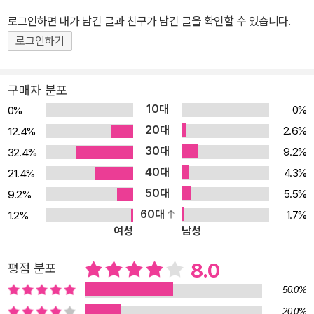
틀리는 사람들을 돕고자, 그 유명한 「로써와 로서의 구분」을 올려 10
로그인하면 내가 남긴 글과 친구가 남긴 글을 확인할 수 있습니다.
00회가 넘는 대리 교정을 수행한 파워블로거입니다. 조용한 사무실
에서 꼭 슬리퍼를 끄는 상사에게 저항할 방법을 궁리하고, 노동절 집
로그인하기
회에 나가서 우리의 미래에 관해서 생각하는 사람입니다. 유리관 님
이 그런 생각을 했다는 것을 우리는 일기를 통해 알 수 있습니다. 그렇
구매자 분포
게 웃기고 늘 화가 나 있고 교수XX를 X로 XX하고 싶어 하는 그가 알
10대
0%
0%
고 보니 문창과를 나왔으며, 노동자 집안에서 태어났고, 사회지도층
20대
2.6%
12.4%
과는 다른 입장에서 이 세상을 바꾸려는 사상을 가지고 있다는 사실
30대
9.2%
32.4%
을요. 2018년 9월에서 2024년 4월까지 유리관 님이 쓴 일기와 산
40대
4.3%
21.4%
문들을 엮으면서 저는 너무 많이 웃은 끝에 이상한 용기를 얻었습니
50대
5.5%
9.2%
다. 이런 말은 좀 그렇지만 막상 교정지의 오자 외에는 아무것도 고치
60대
1.7%
1.2%
지 못하는 방구석 정덕(정치 오타쿠)이 난맥상인 한국 정치와 한국 문
여성
남성
학에 관해 늘어놓는 이야기에서 힘을 얻은 것입니다. 가히 도스토옙
스키의 장광설에, 브레히트의 서정시에 비할 글들입니다. 지난 3월의
8.0
평점 분포
총선에서 자신이 속한 당의 실패에 대해 쓴 마지막 일기까지 일독을
50.0%
권합니다. 다른 곳이 아닌 바로 이 세상을 바꾸고 싶어 하는 사람들과
20.0%