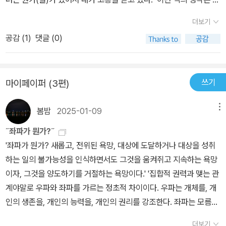
대로 두기 어렵다. 정말로 저 교정공을 좆되게 하려는 뭔가가 있다 하
더보기
더라도 그렇다. ‘저 사람(또는 무엇)이 나를 해치려 한다‘는 느낌, 악
공감 (
1
)
댓글 (0)
의 가운데 던져졌다는 느낌은, 그가 정말로 악의 가운데 던져졌는지
아닌지와 무관하게 그를 망친다. 두 번이나 반복해서 지적할 정도로
그러하다. 그것은 위험한 도식이다. 사자의 아가리 속에 손을 넣은 상
쓰기
마이페이퍼 (3편)
상만으로 그는 어깨를 쓸 수 없다.- P45미끄럼틀에 스스로 다시 오
르는 것은 그다.- P45내가 쓴 거 내가 고칠 때 제일 지친다. 그에 비
봄밤
2025-01-09
메뉴
하면 다른 일은 고통은 있을지언정 행복한 편이다. 내 꺼 고칠 때 내가
상대해야 하는 놈은 도무지 만족할 줄도 모르면서 나한테 전권을 위
˝좌파가 뭔가?˝
임한 개 같은 저자 새끼, 바로 그 개새끼다. 하지만 다른 편으로는 그
'좌파가 뭔가? 새롭고, 전위된 욕망, 대상에 도달하거나 대상을 성취
새끼가 상대해야 하는 교정공에 대한 원망도 있다. 정말로 그걸 고쳐
하는 일의 불가능성을 인식하면서도 그것을 움켜쥐고 지속하는 욕망
야 하는 거냐? 남이 쓴 거 고치는 걸로는 부족한 거냐? 그냥 여기에서
이자, 그것을 양도하기를 거절하는 욕망이다.' '집합적 권력과 맺는 관
만이라도, 내가 그냥 되는 대로 지껄이게 두면 안 되나? 굴레를 벗어
계야말로 우파와 좌파를 가르는 정초적 차이이다. 우파는 개체를, 개
두면 안 되냐? 굳이 애를 써서 뭘 고칠 이유가 있냐? 뭐가 옳은지 그
인의 생존을, 개인의 능력을, 개인의 권리를 강조한다. 좌파는 모름지
른지, 누가 어떻게 읽을 것인지, 그런 걸 고민해야 한다고? 진짜로?
기 인민의 집합적 권력에 헌신해야 한다. 좌파가 저 자신을 한정해 우
더보기
여기에서까지 내가 그래야 된다고?- P51그리고 둘째 감상은, 내가