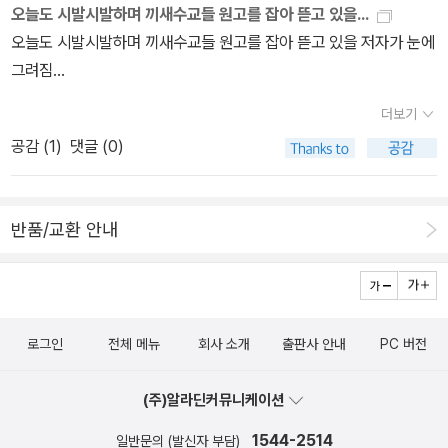
되기-하기의 구체적인 어려움 속에 언어가 묵묵하고, 담백하다.
오늘도 시발시발하며 끼새수교들 원고를 잡아 뜯고 있을...
오늘도 시발시발하며 끼새수교들 원고를 잡아 뜯고 있을 저자가 눈에
그려짐…
더보기
공감 (
1
)
댓글 (0)
반품/교환 안내
로그인
전체 메뉴
회사 소개
출판사 안내
PC 버전
(주)알라딘커뮤니케이션
1544-2514
일반문의 (발신자 부담)