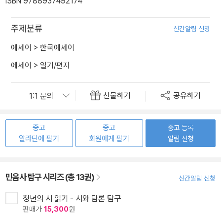
ISBN 9788937492174
주제분류
신간알림 신청
에세이
>
한국에세이
에세이
>
일기/편지
선물하기
공유하기
중고
중고
중고 등록
알라딘에 팔기
회원에게 팔기
알림 신청
민음사 탐구 시리즈 (총 13권)
신간알림 신청
청년의 시 읽기 - 시와 담론 탐구
판매가
15,300
원