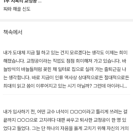
1부 지옥의 교정공
것이다. 2022년 『철학책 독서 모임』으로 시작해 3만 부 판매를 기록
피와 해골 신도
하며 독자들의 강력한 지지를 받고 있는 탐구 시리즈는 2024년 하반
기 청년 정치와 페미니즘을 주제로 계속된다.
책속에서
내가 도대체 지금 뭘 하고 있는 건지 모르겠다는 생각도 이제는 희미
해졌습니다. 교정공이라는 직업도 점점 희미해져 가고 있습니다. 바
늘방석의 바늘들처럼 꽂힌 채 일터로 집으로 실려 가는 출퇴근길 나
는 생각합니다. 바로 지금이 인류 역사상 상대적으로든 절대적으로든
최대의 읽고 씀이 이루어지고 있는 시기 아닐까? 그런데 아이러니하
게도, 또는 바로 그래서일지, 나 교정공의 일은 점점 희미해져 가고 있
는 것입니다.
어떤 뭔가로 곧 교정공을 대체할 수 있으리라는 이야기도 있습니다.
내가 입사하기 전, 어떤 교수 녀석이 □□□이라고 틀리게 쓰려는 걸
쓴 사람 자신의 조심성으로, 아니면 무슨 검사기로, 발달한 AI로. 전혀
끝까지 □○□으로 고치려다 대판 싸우고 퇴사한 교정공이 한 명 있
그렇지가 않다는 사실을 교정공들은 그 누구보다 잘 알고 있습니다.
었다고 들었다. 그는 단 하나의 자음을 옳게 고치기 위해 자신의 거의