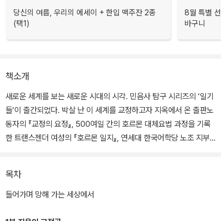
당신의 여름, 우리의 에세이 + 한입 맥주잔 2종
8월 특별 선
(택1)
바구니
책소개
새로운 세계를 보는 새로운 시대의 시각. 민음사 탐구 시리즈의 ‘일기
들’이 출간되었다. 박살 난 이 세계를 교정하고자 지옥에서 온 출판노
동자의 『교정의 요정』, 500여일 간의 호르몬 대체요법 과정을 기록
한 트랜스젠더 여성의 『호르몬 일지』, 연세대 한국어학당 노조 지부
장의 비밀일기인 『지부장의 수첩』은 내밀한 기록을 통해 반드시 세상
에 전해야 할 이야기가 있다.
목차
각각 세대도 분야도 다른 저자들이 쓴 ‘일기들’은 세 권을 함께 읽을
들어가며 망해 가는 세상에서
때 더 큰 연결을 이룬다. 이는 가장 개인적인 것이 정치적인 것이 되는
회로이니, 구체적인 연결은 책장을 넘기는 사람의 손끝에서 드러날