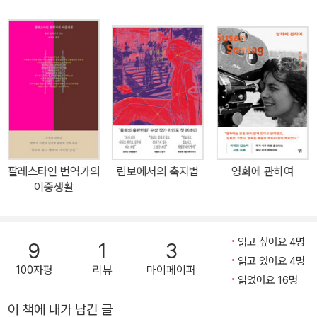
려 넘어진다. 이 넘어짐을 정확히 보려는 고통스러운 노력 속에서 교
정공의 일기는 그 어디에도 없는 문학이자 철학이 된다. 바로 우리 일
하는 사람들의 책이다. - 박동수(『철학책 독서 모임』 저자) ‘로써’와
‘로서’를 ‘든’과 ‘던’을 구분해야 한다 망해 가는 세상에서 파괴된 한국
어를, 대학교수와 출판노동자의 사회적 관계를, 한국에서 읽고 쓰는
일을 고치려고 하면서 미쳐 가는 한 교정공의 일기 『교정의 요정』을
소개하자면, 늘 떠오르는 일화가 있습니다. 제가 민음사 편집부에 막
입사했을 때의 일입니다. 이름을 대면 누구나 알 만한 사회과학계의
거장의 원고가 주어졌어요. 설레며 한글 파일을 열자, 화면에 견명조
팔레스타인 번역가의
림보에서의 축지법
영화에 관하여
체로 된 무시무시한 글자들이 출현했습니다. 이 세상이 나아갈 길에
이중생활
관한 글인데, 글을 구성하는 한국어가 박살 나 있었던 것입니다. 편집
자로서 내가 해야 할 일은 원고 이전의 상태인 글더미를 말이 되는 문
장으로 만드는 것이었습니다……. 첫 책 『교정의 요정』을 펴낸 유리관
읽고 싶어요 4명
9
1
3
님은 출판노동자입니다. 그가 교수들의 원고를 교정하는 일을 하면서
읽고 있어요 4명
100자평
리뷰
마이페이퍼
미쳐 가고 있다는 건 놀랍지 않습니다. 제가 놀란 것은 직장에서 그가
읽었어요 16명
태업을 하면서 쓴 일기들의 존재 때문입니다. 그는 ‘로써’와 ‘로서’를
이 책에 내가 남긴 글