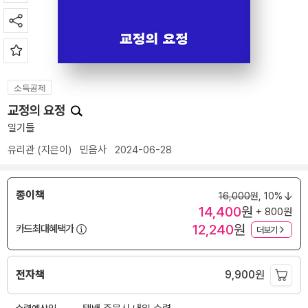
소득공제
교정의 요정
일기들
유리관
(지은이)
민음사
2024-06-28
종이책
16,000
원,
10%
14,400
원
+ 800원
12,240
원
카드최대혜택가
더보기
전자책
9,900
원