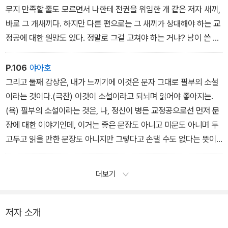
무지 만족할 줄도 모르면서 나한테 전권을 위임한 개 같은 저자 새끼,
(3) 생활비로 사용
바로 그 개새끼다. 하지만 다른 편으로는 그 새끼가 상대해야 하는 교
(4) 기타……(댓글로)
정공에 대한 원망도 있다. 정말로 그걸 고쳐야 하는 거냐? 남이 쓴 거
……그리고 언젠가 우리는 나머지를 청구할 것이다. 그것이 이 개짓거
고치는 걸로는 부족한 거냐? 그냥 여기에서만이라도, 내가 그냥 되는
리를 함께하며 내가 여러분과 하고 싶은 약속이다. 우리의 경험은 만
대로 지껄이게 두면 안 되나? 굴레를 벗어 두면 안 되냐? 굳이 애를
육천원은 물론이요 천만금으로도 구매할 수 없으며, 네이버는 언젠가
P.106
야아호
써서 뭘 고칠 이유가 있냐? 뭐가 옳은지 그른지, 누가 어떻게 읽을 것
상상도 못한 방식으로 제값을 치러야 할 것임을……
그리고 둘째 감상은, 내가 느끼기에 이것은 문자 그대로 필부의 소설
인지, 그런 걸 고민해야 한다고? 진짜로? 여기에서까지 내가 그래야
— 「오늘일기 챌린지: 2021년 4월 30일」
이라는 것이다.(극찬) 이것이 소설이라고 되뇌며 읽어야 좋아지는.
된다고?
(욕) 필부의 소설이라는 것은, 나, 정신이 병든 교정공으로선 먼저 문
장에 대한 이야기인데, 이거는 좋은 문장도 아니고 미문도 아니며 두
고두고 읽을 만한 문장도 아니지만 그렇다고 손댈 수도 없다는 뜻이
다. 보십시오, 친구의 편지를 고쳐 줍니까?
더보기
저자 소개