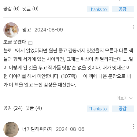
파가 차지하고 선 개체주의와 민주주의의 개념 어휘들에 묶여 있는
느끼기에 이것은 문자 그대로 필부의 소설이라는 것이다.(극찬) 이것
공감 (
6
)
댓글 (0)
한, 좌파가 집합적 에너지를 떠도는 감성적 경험들과 절차상의 성취
이 소설이라고 되뇌며 읽어야 좋아지는.(욕) 필부의 소설이라는 것은,
들 속으로 산개시키는 한, 좌파는 평등을 쟁취하려는 전투에서 계속
나, 정신이 병든 교정공으로선 먼저 문장에 대한 이야기인데, 이거는
지고 말 것이다. '좌파는 왜 실패하는가? 에 대한 어떤 답을 찾을 수
망고
2024-08-09
메뉴
좋은 문장도 아니고 미문도 아니며 두고두고 읽을 만한 문장도 아니
있을 것 같다. '내가 도대체 지금 뭘 하고 있는 건지 모르겠다는 생각
조금 웃겼다
지만 그렇다고 손댈 수도 없다는 뜻이다. 보십시오, 친구의 편지를 고
도 이제는 희미해졌습니다. 교정공이라는 직업도 점점 희미해져 가고
블로그에서 읽었더라면 훨씬 좋고 감동까지 있었을지 모른다.다른 책
쳐 줍니까? - P106책이 다 무엇이관데…… 뭐가 너무 많다(보고 듣
있습니다. 바늘방석의 바늘들처럼 꽂힌 채 일터로 집으로 실려 가는
들과 함께 서가에 있는 사이라면, 그때는 위상이 좀 달라지는데......일
고 할 너무 많은 것들…… 특히 읽을 것이), 많아도 너무 많다는 기분
출퇴근길 나는 생각합니다. 바로 지금이 인류 역사상 상대적으로든
이 이렇게 된 것을 두고 작가를 탓할 순 없을 것이다. 내가 멋대로 이
이 줄곧 이어지는 중. 좋은 것이 너무 많다. 너무 많다는 점이 싫고, 점
절대적으로든 최대의 읽고 씀이 이루어지고 있는 시기 아닐까? 그런
런 이야기를 해서 미안합니다. (107쪽) 이 책에 나온 문장으로 내
점 많아진다는 점이 견디기 어렵다. 생각을 다른 식으로 해야 할 것이
데 아이러니하게도, 또는 바로 그래서일지, 나 교정공의 일은 점점 희
가 이 책을 읽고 느낀 감상을 대신한다.
다. 또는 행동을.- P174
미해져 가고 있는 것입니다.'교정에서 느끼는 분노를 정제된 언어로
이야기하면서, 후퇴하거나 타협할 수 없다는 신념이 느껴진다. 좀처
더보기
럼 자주 볼 수 없는 단어들과 저자의 나이를 추측하게 하는 요샛말의
공감 (
24
)
댓글 (4)
어우러져 독특한 읽기 경험을 준다. 특히 날 것 그대로의 서평이 용기
있고, 재미있다. 이 시리즈의 대표가 아닌가 싶다. 정말로 수첩만한 사
너가말해줘야지
2024-08-06
메뉴
이즈의 책이고, 지부장의 일지를 읽는다는 생각이 든다. 노조 지부장