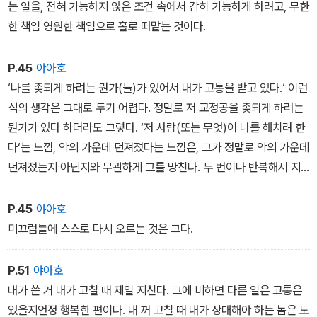
는 일을, 전혀 가능하지 않은 조건 속에서 감히 가능하게 하려고, 무한
— 「독서, 모임」
람을 사용하기’와 관련 있는 미덕이다. 자신을, 또는 타인을. 그런 면
한 책임 영원한 책임으로 홀로 떠맡는 것이다.
에서 내 생각에, 공개된 일기는 현시대의 최고로 문제적인/지배적인
문학이며, 병성과 치유가 함께 고이는 곳이고, 해석되길 기다리고 있
P.45
야아호
고, 변화되길 기다리고 있고, 어쩌고저쩌고…… 이는 우리가 전자레인
‘나를 좆되게 하려는 뭔가(들)가 있어서 내가 고통을 받고 있다.‘ 이런
지나 정치의 사용법을, 차 타지 않고 차도로 들어가는 여러 방법을 익
식의 생각은 그대로 두기 어렵다. 정말로 저 교정공을 좆되게 하려는
혀야 하는(익히게 되는) 것과도 같다. 우리가 실로 서로의 길고 짧은
뭔가가 있다 하더라도 그렇다. ‘저 사람(또는 무엇)이 나를 해치려 한
일기와 함께 살고 있기 때문에, 하여튼 많이들 조심스럽게 읽고 써 보
다‘는 느낌, 악의 가운데 던져졌다는 느낌은, 그가 정말로 악의 가운데
셨으면 좋겠다는 것이 내 생각이며, 이는 네이버 블로그 팀의 토 나오
던져졌는지 아닌지와 무관하게 그를 망친다. 두 번이나 반복해서 지
는 기획과도 어느 정도 일치하는 바다. 같이 갈 수 있는 데까진 같이
적할 정도로 그러하다. 그것은 위험한 도식이다. 사자의 아가리 속에
가고, 챙길 수 있는 오까네는 일단 챙기는 것이 나의 개인적인 수칙이
손을 넣은 상상만으로 그는 어깨를 쓸 수 없다.
P.45
야아호
다. 2주간 매일 일기를 쓴다는 것은 쉽진 않지만 해 볼 만한 일이다.
미끄럼틀에 스스로 다시 오르는 것은 그다.
블로그 에디터에도 카페처럼 투표 템플릿이 도입되면 좋겠다. 챌린지
로 받을 만육천원 상당의 포인트를 어디에 쓸 것인지 정할 수도 있을
P.51
야아호
테고……
내가 쓴 거 내가 고칠 때 제일 지친다. 그에 비하면 다른 일은 고통은
(1) 사회운동 기부
있을지언정 행복한 편이다. 내 꺼 고칠 때 내가 상대해야 하는 놈은 도
(2) 취미생활에 사용