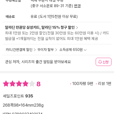
수령예상일
택배 주문시 내일 수령
(중구 서소문로 89-31 기준)
변경
배송료
유료 (도서 1만5천원 이상 무료)
알라딘 만권당 삼성카드, 알라딘 15% 청구 할인
최대 1만원 또는 2만원 할인(전월 30만원 또는 60만원 이용 시) / 카드
발급월 +1개월까지는 전월 실적이 없어도 최대 1만원 혜택 제공
카드/간편결제 할인
무이자 할부
소득공제 650원
관심 저자, 시리즈의 출간 알림을 받아보세요
신청
8
100자평 9편
리뷰 1편
세일즈포인트
935
268쪽
98*164mm
238g