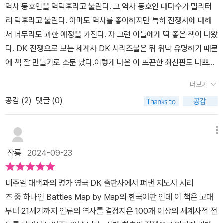
역사 동호인을 역덕후라고 불린다. 그 역사 동호인 대다수가 밀리터
다.다음 사진은 전차에 올라타 전투를 벌이는 그림인데 풀페이지에
리 덕후라고 불린다. 아마도 역사를 좋아하지만 특히 전쟁사에 대해
풀컬러라서 책을 만들때 있어 비용을 아끼지 않았다는 것을 알 수 있
서 너무라도 과한 애정을 가진다. ​자 그런 이들에게 딱 좋은 책이 나왔
습니다.고대의 전투에서 인상깊었던 것은 몇 개의 전투가 있습니다.
다. DK 전쟁으로 보는 세계사 DK 시리즈물은 뭐 워낙 유명하기 때문
이집트와 히타이트의 카데시 전투는 소설 람세스에서도 묘사되었습
에 책 잘 만들기로 소문 났다.이렇게 나온 이 뜨끈한 최신판도 나쁘지
니다.람세스의 4개 사단이 위치가 어떻게 변하였는지 히타이트군과
않다. ​이 책은 크게 150개 지도와 270의 사진 컷으로 구성된 방대한
어떻게 조우하였는지를 그림을 보고 알 수 있습니다.또 마라톤 전투
더보기
전쟁사이다. 100여 개의 전투를 담은 것은 참 대단한 역량을 보여줬
는 그리스의 호플리테스가 페르시아군을 삼면에서 포위하여 섬멸시
공감 (
2
)
댓글 (0)
다. 특히 큰 구성은 다음과 같다.​​서기 1000년 이전, 1000-1500년,
킨 전투라는 것을 처음알았습니다. 단순히 이겼다고만 알고 있었는데
1500-1700년, 1700-1900,1900년부터 현재까지 ​이 책은 크게 이
책을 보니 기병이 아닌 보병을 활용한 섬멸전을 펼친 것이었습니다.
런 식으로 나누어서 전쟁을 다루고 있다. 이 책에서는 각 시기에서 어
메뉴
배후에 바다가 있던 페르시아군은 끔찍한 공포를 느꼈을 것 같습니
떻게 전쟁이 변화하고 전투 과정을 모습을 보여주고 있다. ​서기 100
다.영화300에선 레오니다스의 300전사가 수십만의 페르시아군과
잠룡
2024-09-23
0년까지는 조직적인 전쟁이 시작되는 시기였다.군대는 점차 규모가
단독 전투를 벌이다가 전멸당한 걸로 보았는데그리스동맹군이 존재
커졌고, 보병을 보완하기 위해 다양한 무기와 기병이 도입되었다. 규
했었고 또 그리스측에 배반자가 페르시아군을 산뒷길로 인도하여 30
비주얼 대백과의 명가 영국 DK 출판사에서 펴낸 지도서 시리
모가 큰 국가는 전문 군대를 육성했지만, 새로운 무기와 전술과 부대
0전사의 뒤를 쳤다는 내용을 보고 새로운 사실을 알게 되었습니다.알
즈 중 하나인 Battles Map by Map의 한국어판 인데 이 책은 고대
편성 방식을 전투에 도입한 신생 세력의 도전을 끊임없이 받았다.​10
렉산더(알렉산드로스)가 시리아북부에서 벌인 이소스전투에서도 정
부터 21세기까지 인류의 역사를 결정지은 100개 이상의 세계사적 전
00-1500년서기 1000년부터 기마 전사가 전장을 지배했지만 영토
예기병인 헤타이로이로 적을 돌파하며 불리한 전황을 타개하고 다리