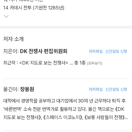
털루 전쟁, 프랑스의 식민통치에서 베트남을 해방시킨 디엔비엔푸 전
14 카데시 전투 (기원전 1285년)
투, 2003년에 발발한 이라크 전쟁까지 포함되어 있다.
저자 소개
지은이:
DK 전쟁사 편집위원회
저자파일
신간알림 신청
최근작 :
<DK 지도로 보는 전쟁사>
… 총 1종
(모두보기)
옮긴이:
장용원
저자파일
신간알림 신청
대학에서 경영학을 공부하고 대기업에서 30여 년 근무하다 퇴직 후
‘바른번역’ 소속 전문 번역가로 활동하고 있다. 옮긴 책으로는 《DK
지도로 보는 전쟁사》, 《스페이스 이코노미》, 《보통 사람들의 전쟁》
등이 있다.