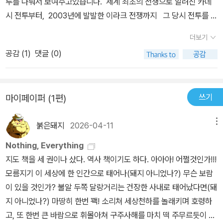
투를 다뤄서 보여주고있습니다. 세계 최초의 전쟁으로 알려진 카데
확보는 벌판에서 벌어진 전투보다 공성전을 통해 이루어지는 경우가
우스를 패주시킨 알렉산드로스의 포위섬멸작전이 돋보입니다.주로
시 전투부터, 2003년에 발발한 이라크 전쟁까지 그 당시 전투를 생
더 많았다. 창궁, 파이크(장창), 최초의 화약 무기로 무장한 보병 중심
우익에 기병대를 이끌고 위치하여 상대방을 돌파하고 뒤에서 포위하
생하게 묘사한 270컷 이상의 그림과 사진까지 압도적 대형 판형
의 대규모 군대가 중앙집권화된 국가에 널 피 퍼지며 점차 균형이 바
더보기
는 전투는 포위섬멸전의 정석 같습니다.진정한 포위작전섬멸전은 로
의 올컬러 양장본에 담겨 있어 전쟁사 마니아에게 소장 가치가 충분
뀌었다.​1500-1700년16세기와 17세기에는 화약이 전장을 더 치명
마와 카르타고의 한니발이 벌인 칸나에전투에서 볼 수 있습니다.카르
공감 (
1
)
댓글 (0)
한 책입니다. 제일 처음 나오는 전투인 카데시 전투... 나름 이 전투에
적으로 만들면서 전쟁 방식이 달라졌다. 아시아에서는 이전보다 더
타고의 양익의 기병들이 로마군의 기병들을 쫓아내고 뒤로 물러난 카
대한 여러 책을 읽어봤지만 이책만큼 눈으로 확실하게흐름이 이해된
큰 규모의 군대가 영토 확장을 위한 전쟁에 투입되었고 유럽에서는
르타고보병들이 로마보병들을 끌어들인 상태에서 포위하자 로마군은
적은 첨이었던거같습니다. 이 책을 읽다보면 나름 이런 저런 생각이
갈수록 전문화된 군대가 종교 전쟁과 왕조 간의 전쟁에 참전했다. ​17
빠져나갈 수 없게 되고 섬멸되었습니다. 한니발은 정말 대단한 고대
쓰기
마이페이퍼 (1편)
드는데 아무래도 서양사에는 몇백년전 이라도 해도 전투중관련 기록
00-1900년​18세기와 19세기에 전쟁의 양상은 급격히 변화했다. 전
의 장수였고 알프스를 넘어 로마를 친것은 모두의 예상을 뒤엎은 것
이 동아시아권보다 매우 세밀하고 상세하게 남아있다는 생각이 들더
문 육군과 해군이 세계를 무대로 전쟁을 벌였고, 수십만 명에 달하는
이었습니다.로마군을 수차례 격파했지만 결국은 카르타고 본국을 친
붉은돼지
2026-04-11
메뉴
군요 200여년전의 라이프치히 전투만 봐도 각나라의 장수들의 이름
대규모 징집병이 충돌했다. 신기술과 자원의 활용이 전투 의지 못지
로마와의 자마전투에서 굴복하고 이후에는 망명지에서 자살합니다.
과 그 부대가 세밀하게 잘 나오고있습니다 비슷한 시기의 청나라나
Nothing, Everything
않게 중요해졌다.​1900-현재까지​20세기는 산업, 대량 징집, 민족주
(칸나에)그림은 칸나에 전투를 보여주는데 한니발의 기병들이 파란
조선에는 관련 기록들이 있나? 생각해보면 참 안타깝더군요 역시 2
지도 책을 세 권이나 샀다. 역사 책이기도 하다. 아아아! 어쩔것인가!!!
의 이념이 경합해 거대한 규모의 분쟁을 만들어 내는 기게 화 된 세계
색의 로마기병을 쫓아내고 로마보병 뒤로 돌아와서 망치역할을 하는
00년전의 전투인 트라팔가르 해전만 해도 각 참여 국가들의 배 이름
모름지기 이 세상에 한 인간으로 태어나(돼지 아니었나?) 무슨 보람
적 전쟁의 시대였다. 급속한 기술의 발전으로 이전 세대의 군인은 전
것을 알 수 있습니다.모루는 보병이고 망치는 뒤로 돌아온 기병으로
하나하나 다 상세하게 나와있습니다. 그 배들 하나하나의 행적이 이
이 있을 것인가? 불알 두쪽 달랑거리는 건장한 사내로 태어났다면(돼
혀 상상하지 못했던 정밀 무기가 등장하고 전장은 컴퓨터화되었다. ​
이해하시면 될 것 같습니다.역사를 뒤바꾼 전투가 있다면 이 전투도
렇게 자세히 나와있는데 조선이나 고려 같은 시기 청,명등의 전투관
지 아니었나?) 마땅히 한번 꽥! 소리쳐 세상천하를 놀래키며 호령하
'공중에서 싸우는 것은 스포츠가 아니라 과학적 살인이다.'​이 책은 이
빠지지 않는다고 개인적으로 생각합니다.기독교를 로마 제국의 합법
련 기록에는 이런게 남아있는지 아쉬움이 남더군요 더불어 약간 흠이
고, 또 한번 큰 바람으로 휘몰아쳐 구주사해를 마치 떡 주무르듯이 쭈
런 전투 중에서 가장 중요한 것만 골라, 이전에 본 적 없는 방식으로
적인 종료로 받아들인 황제는 콘스탄티누스였습니다.그 뒤를 이은 황