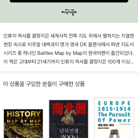
인류의 역사를 결정지은 세계사적 전투 지도 위에서 펼쳐지는 치열한
현장 속으로 비주얼 대백과의 명가 영국 DK 출판사에서 펴낸 지도서
시리즈 중 하나인 Battles Map by Map의 한국어판이 출간되었다.
이 책은 고대부터 21세기까지 인류의 역사를 결정지은 100개 이상의
세계사적 전투를 다룬다. 세계 최초의 전쟁으로 알려진 카데시 전투
부터, 그리스가 페르시아군의 서진에 제동을 건 마라톤 전투, 성채 중
이 상품을 구입한 분들이 구매한 상품
심으로 공격과 방어를 하는 예루살렘 공성전을 비롯하여, 동아시아의
주요 전투인 적벽 대전, 한산도 대첩, 세키가하라 전투, 그리고 나폴레
옹의 운명을 결정지은 워털루 전쟁, 프랑스의 식민통치에서 베트남을
해방시킨 디엔비엔푸 전투, 2003년에 발발한 이라크 전쟁까지 포함
되어 있다. 승패를 가른 전술과 획기적인 무기, 뜻밖의 행운으로 시시
각각 변하는 전투의 양상이 아름답고 세밀한 150개 이상의 스토리텔