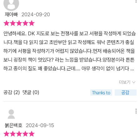
메뉴
재아빠
2024-09-20
안녕하세요. DK 지도로 보는 전쟁사를 보고 서평을 작성하게 되었습
니다.책을 다 읽지 않고 초반부만 읽고 작성해도 워낙 콘텐츠가 충실
하기에 서평을 작성하기가 어렵지 않았습니다.먼저 배송되어온 책을
보니 굉장히 책이 멋있다? 라는 느낌을 받았습니다.양장본이라 튼튼
하고 종이의 질도 꽤 좋았습니다.근데.... 아무 생각이 없이 넘기다 손
가락에 걸려 한 쪽의 바닥이 조금 찢어지는 일이 벌어졌습니다.이 책
더보기
의 특징은 전투상황과 지형 그리고 군 배치를 보여주는 지도에 있습
공감 (
2
)
댓글 (0)
니다.먼저 개괄적으로 그 당시 전투가 왜 벌어졌는지 그리고 전투후
에 어떻게 역사가 변하게 되었는지의 서술이 있습니다.전쟁상황도에
는 색깔이 다른 화살표와 부대기호들이 있고 전투순서에 따라 부연설
메뉴
명이 나옵니다.처음에 모든 상황을 파악하기는 어려울 수 있지만 차
붉은백호
2024-09-15
근차근 순서대로 그리고 시간대로 따라가면 이해가 잘 됩니다.또 중
간 중간 세밀한 그림을 삽입해놓아 그림 감상도 하는 효과가 있습니