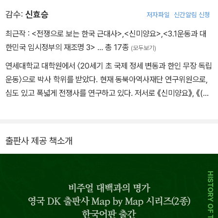
감수:
신효승
저자파일
신간알림 신청
최근작 :
<전쟁으로 보는 한국 근대사>
,
<신미양요>
,
<3.1운동과 대
한민국 임시정부의 재조명 3>
… 총 17종
(모두보기)
연세대학교 대학원에서 〈20세기 초 국제 정세 변동과 한인 무장 독립
운동〉으로 박사 학위를 받았다. 현재 동북아역사재단 연구위원으로,
심도 있고 폭넓게 전쟁사를 연구하고 있다. 저서로 《신미양요》, 《(전
쟁으로 보는) 한국 근대사: 조선, 세계의 화약고》, 공저로 《조선전쟁
생중계》, 《고려전쟁 생중계》 등이 있다.
출판사 제공 책소개