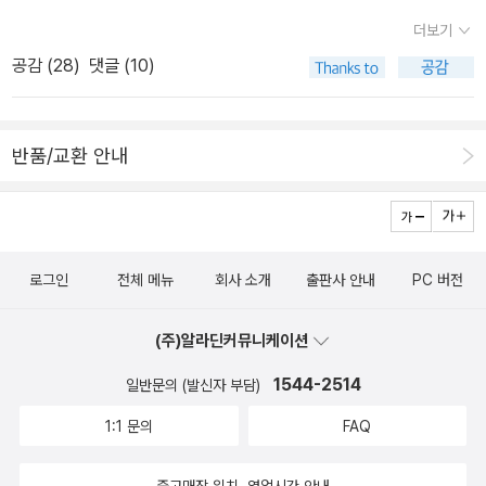
라면 그림하나로 표시를 할려다보니 그게 어울리는 것들도있었지만
물쭈물 주물러 일통하여 세상만물 인간중생 동물식물 모두 평안하게
알기 쉽게 설명해 준다. 각 전투의 우여곡절을 설명하고 보여 주려면
제 율리아누스는 기독교의 확산을 막고 다시 다신교체제로 돌아가려
더보기
전투가 상당히 다이나믹했던 칸나에회전같은경우는 오히려 기존의
타고난 제 생을 그럭저럭 다 살도록 하여야 할 것이관데......아아아!!!
전투를 눈에 조감할 수 있는 지도만 한 것이 없을 것이다. ​유명한 전투
고 했습니다. 뛰어난 전투감각으로 전성기시대의 로마군처럼 주변국
다른 책들이 더 이해하기쉬웠을수도있을거라는 생각도 들더군요 그
공감 (
28
)
댓글 (10)
어쩔 것인가???? 어쩌긴 뭘 어째!!! 하여 소생은 세상 떡 주무르는
를 소개해 주고 그 배열 위치 과정 순서대로 보여준다. 이 책은 거대화
들을 쳐부수던 율리아누스는 크테시폰 전투에서 사산왕조의 페르시
런 옥에티를 제외하면 상당히 가독적이고 명확해서 읽기편하고 좋은
대신에 인류의 역사를 한 눈에 담아 볼 수 있는 지도책 세 권을 구입하
이다. 큰 책이지만 세밀하게 전쟁을 다루고 있다.전쟁사를 아주 이렇
아에 져 사망했습니다. 아마 율리아누스가 이때 샤푸르의 군대에게
책이었습니다 꼭 읽어보시길 추천드립니다. 본 서평은 부흥 카페 서
여 쓸고 닦고 주무르게 되었던 것이니...암만 생각해도 나름 대견한 생
게 지도로 보여주고 이 과정을 자세하게 그려냈다. 이 과정만으로 이
죽임을 당하지 안았다면 기독교와 세계의 역사가 달라지지 않았을까
평 이벤트(https://cafe.naver.com/booheong/229313) 에 응
반품/교환 안내
각이라고 생각한다. 생각이 너무 많은 것 같다.... <아틀라스 세계의
책은 어떤 책이 잘 보여주고 있다.​단점은 책 가격 일 수도 있으나 역덕
생각해봅니다.또 처음 들어본 크테시폰전투이라서 생소했습니다. 왠
모하여 작성되었습니다.
역사>는 일단 페이지 수가 많으니 내용이 더 상세하고 촘촘하다. DK
후라면 이 책을 탐할 수밖에 없을 것이다. ​본 서평은 부흥 카페 서평
지 그리스쪽 지역같은데 바빌로의 북동쪽에 있는 메소포타미아 지역
판 두 권은 수집가에게는 무엇보다도 무시할 수 없는 것, 바로 장정이
이벤트( DK 지도로 보는 전쟁사('8.30까지 응모) : 네이버 카페 (na
내에 있는 크테시폰 요새를 나타내는 말이 었습니다.또 지금의 스페
조금 멋지다. <지도로 보는 세계사>는 최신 연구 성과가 수록되어 있
ver.com))응하여 작성되었습니다
인과 포르투갈지역을 점령했던 우마이야 왕조의 이슬람 세력의 북상
로그인
전체 메뉴
회사 소개
출판사 안내
PC 버전
다는 자랑질이고, <지도로 보는 전쟁사>도 볼만하다. 궁상맞은 노인
을 기독교세력이 막아낸 투르전투 역시 중요한 전투입니다.기병중심
네 마냥 방 구석에 쭈그려 앉아서 공상으로나마 한 세상 떡 주무르듯
의 아랍군이 숲에 있는 보병위주인 프랑크군을 뚫지못했고 군영이 공
(주)알라딘커뮤니케이션
이 쭈물쭈물해 보고 싶으신 분들은 구매 고려해 보심이 어떨지요???
격당하는 것을 안 아랍군이 전열을 갖추지 못하고 후퇴하자 추격하고
<지도로 보는 세계의 역사 아틀라스><DK 지도로 보는 세계사> 십
1544-2514
일반문의 (발신자 부담)
섬멸한 프랑크국의 마르텔이 승리를 거머쥐었습니다.고대의 전투들
자군 원정 부분<DK 지도로 보는 전쟁사> 하틴 전투 부분하틴 전투
이 끝나고 1000년이 지나며 전장의 양상은 달라집니다.키워드는 공
1:1 문의
FAQ
라고 하니 리들리 스콧 불후의 명작 <킹덤 오브 헤븐> 이야기를 안
성전, 보병의 강화, 그리고 화약의 등장입니다.유명한 헤이스팅스전
할래야 안 할 수가 없다. 사실 이 이야기를 하고 싶어서 떡을 어쩌고저
투는 영국의 왕위를 차리하려는 노르망디 공작 윌리엄과 앵글로색슨