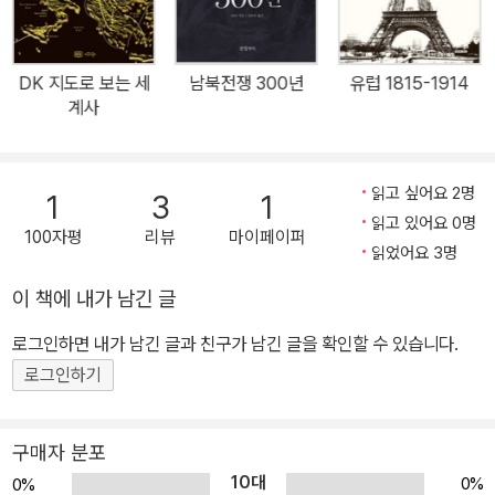
링 지도 위에 펼쳐진다. 그 당시 전투를 생생하게 묘사한 270컷 이상
의 그림과 사진까지 압도적 대형 판형의 올컬러 양장본에 담겨 있어
전쟁사 마니아에게 소장 가치가 충분하다.
DK 지도로 보는 세
남북전쟁 300년
유럽 1815-1914
계사
읽고 싶어요 2명
1
3
1
읽고 있어요 0명
100자평
리뷰
마이페이퍼
읽었어요 3명
이 책에 내가 남긴 글
로그인하면 내가 남긴 글과 친구가 남긴 글을 확인할 수 있습니다.
로그인하기
구매자 분포
10대
0%
0%