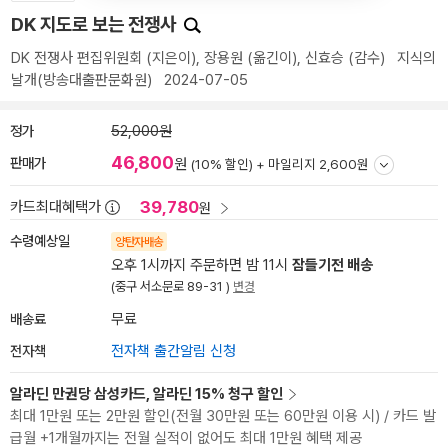
DK 지도로 보는 전쟁사
DK 전쟁사 편집위원회
(지은이),
장용원
(옮긴이),
신효승
(감수)
지식의
날개(방송대출판문화원)
2024-07-05
정가
52,000원
46,800
판매가
원
(10% 할인) +
마일리지 2,600원
39,780
카드최대혜택가
원
수령예상일
양탄자배송
오후 1시까지 주문하면 밤 11시
잠들기전 배송
(중구 서소문로 89-31 )
변경
배송료
무료
전자책
전자책 출간알림 신청
알라딘 만권당 삼성카드, 알라딘 15% 청구 할인
최대 1만원 또는 2만원 할인(전월 30만원 또는 60만원 이용 시) / 카드 발
급월 +1개월까지는 전월 실적이 없어도 최대 1만원 혜택 제공