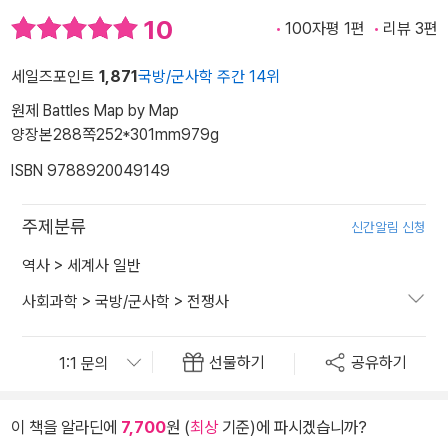
10
100자평 1편
리뷰 3편
세일즈포인트
1,871
국방/군사학 주간 14위
원제 Battles Map by Map
양장본
288쪽
252*301mm
979g
ISBN 9788920049149
주제분류
신간알림 신청
역사
>
세계사 일반
사회과학
>
국방/군사학
>
전쟁사
선물하기
공유하기
이 책을 알라딘에
7,700
원 (
최상
기준)에 파시겠습니까?