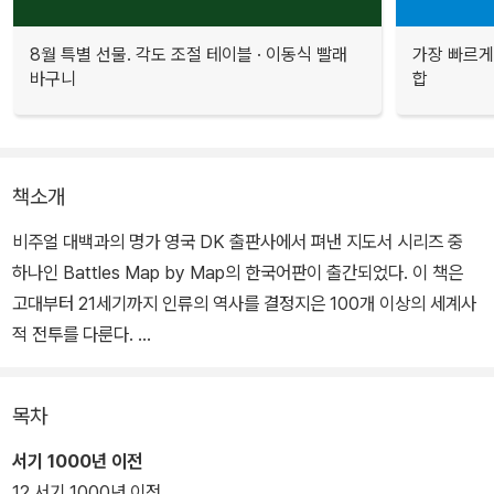
8월 특별 선물. 각도 조절 테이블 · 이동식 빨래
가장 빠르게
바구니
합
책소개
비주얼 대백과의 명가 영국 DK 출판사에서 펴낸 지도서 시리즈 중
하나인 Battles Map by Map의 한국어판이 출간되었다. 이 책은
고대부터 21세기까지 인류의 역사를 결정지은 100개 이상의 세계사
적 전투를 다룬다.
세계 최초의 전쟁으로 알려진 카데시 전투부터, 그리스가 페르시아군
목차
의 서진에 제동을 건 마라톤 전투, 성채 중심으로 공격과 방어를 하는
예루살렘 공성전을 비롯하여, 동아시아의 주요 전투인 적벽 대전, 한
서기 1000년 이전
산도 대첩, 세키가하라 전투, 그리고 나폴레옹의 운명을 결정지은 워
12 서기 1000년 이전