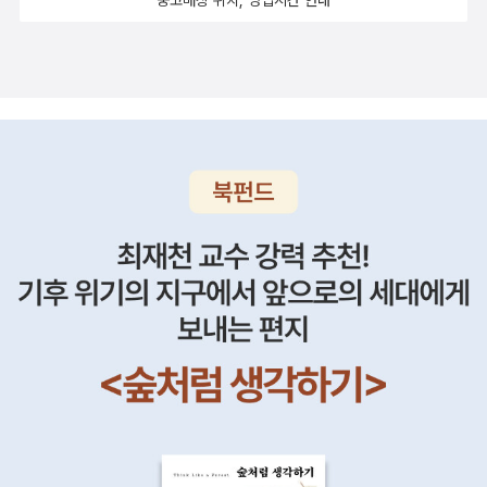
중고매장 위치, 영업시간 안내
쩌고 했는지도 모른다. <킹덤 오브 헤븐>은 감독판이 그렇게 명작이
족이 추대한 헤럴드 고드윈슨의 전투입니다.궁수들을 맨앞에 두고 보
라고 하는데, 안타까운 소생은 아직 관람하지 못했다. 감독판은 러닝
병이 뒤를 받치고 기병은 적의 틈을 노림으로 고대의 기병위주의 전
타임 190분이고, 일반 극장 개봉작은 140분 이어서, 일반판은 망작
투에서 변화가 엿보입니다..습지를 사이에 둔 양쪽 언덕에 진을 친 두
이라고들 하지만....중세 배경에 기사들 나와서 전쟁치는 이야기를 애
군대는 강력한 방패벽을 쌓고 어느 한쪽을 쉽게 섬멸하지 못합니다.
호애정하는 소생의 경우로 말하자면 140분짜리 일반판도 너무너무
노르만군은 앵글로 색슨족의 방패벽을 뚫지못하다가 적을 유인해 공
감사하고 재미있게 봤던 기억이 난다. 아아아!!! 비운의 예루살렘 문
격하기를 몇차례 성공하자 앵글로색슨족의 방패벽이 무너지기 시작
둥이왕 보두앵 4세가 썩어서 아픈 몸으로 힘겹게 그 막나가는 돼지같
하고 노르만 궁수들의 일제사격과 보병의 돌격이 성공했습니다.곧 앵
은 샤티옹놈의 얼굴을 채찍으로 후려치던 장면이 특히 기억에 남는
글로색슨순의 지도자인 헤럴드가 사망하고 지휘관을 읽은 앵글로색
다. 물론 실제로는 아무리 왕이라고 해도 세력있는 영주의 뺨을 때릴
슨군은 후퇴하겠됐고 섬멸당합니다.영화 리들리 스콧의 영화 '킹덤오
수는 없었을 테지만...어쨌든,, 그 놈은 맞아도 싸다....그 막되먹은 샤
브헤븐'을 10번은 본듯한데 이 책에는 영화속에 나온 하틴전투가 설
티옹 놈은 결국 하틴 전투에서 살라딘에게 포로로 잡혀 처형된다. 영
명됩니다.영화속에서 고구마를 100개 먹이는 듯한 예루살렘의 왕 기
화의 마지막 대사도 기억에 남는다. 예루살렘 공성전 끝에 발리옹(올
드 뤼지냥이 무모하게 벌인 하틴 전투는 무더위속 탈진 상태에서 무
랜드 블롬)이 살라딘에게 묻는다. 당신에게 예루살렘이란 무엇인가?
모하게 진격을 한 십자군이 살라딘의 아이유브군에게 궤멸당하는 것
살라딘의 대답은 “Nothing” 이었다가 바로 이어서 또 이렇게 말한
을 보여줍니다.책에서는 십자군이 살라딘에 의해 유인되어 포위공격
다. “Everything” 감독판이 정말 보고 싶어서 이곳저곳 울며 방황
당하는 과정이 자세히 설명됩니다.영화속에선 포로가 된 기 드 뤼지
하며 찾아봤는데 볼 수 있는 곳이 없는 것 같다. OTT에는 없는 것 같
냥이 인질이 되어 말위에 몸이 묶인채 굴욕을 당하는 장면이 나중 전