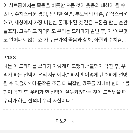
는지도 모른다. 나의 버리고 싶은 부분을 그들이 적나라하게 보여
이 시트콤에서는 죽음을 비롯한 모든 것이 웃음의 대상이 될 수
주었기 때문에.
있다. 수치스러운 경험, 잔인한 실연, 부모님의 이혼, 갑작스러운
해고, 세상에서 가장 비천한 존재가 된 것 같은 느낌을 받는 순간
들조차. 그렇다고 하더라도 우리는 드라마가 끝난 후, 이 ‘아무것
도 일어나지 않는 쇼’가 누군가의 죽음과 상처, 좌절과 수치심을
처리하는 방식에 대해 기이한 감정 혹은 이상한 낯섦을 느끼게 될
것이다. 드라마를 보는 동안 그들에게 너무 가까이 있었기 때문에
P.133
그 순간들을 그저 웃고 넘겼다는 뒤늦은 자각 같은 것. 그리고 나
나는 이 드라마를 보다가 이렇게 메모했다. “불행이 닥친 후, 우
지막하게 한숨을 쉬게 될지도 모른다. ‘아, 그래, 그런 게 삶이지.
리가 하는 선택이 우리 자신이다.” 하지만 이렇게 단순하게 설명
모든 웃음 속에는 비극이 숨어 있지. 아, 이 얼마나 무서운 삶이
될 수 있을까? 이 문장은 조금 더 복잡한 경로를 지나야 한다. “불
냐!’
행이 닥친 후, 우리가 한 선택이 잘못되었다는 것이 드러났을 때
우리가 하는 선택이 우리 자신이다.”
더보기