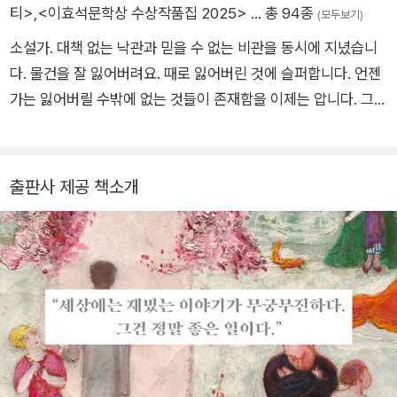
티>
,
<이효석문학상 수상작품집 2025>
… 총 94종
(모두보기)
소설가. 대책 없는 낙관과 믿을 수 없는 비관을 동시에 지녔습니
다. 물건을 잘 잃어버려요. 때로 잃어버린 것에 슬퍼합니다. 언젠
가는 잃어버릴 수밖에 없는 것들이 존재함을 이제는 압니다. 그러
므로 내게 속해 있는 것들을 소중하게 대해야 한다고 다짐하지만
잘되진 않습니다. 그래도 포기하지 말자고 또 다짐합니다. 소설집
《그들에게 린디합을》, 《우아한 밤과 고양이들》 장편소설 《사라
출판사 제공 책소개
진 숲의 아이들》 등을 출간했어요.