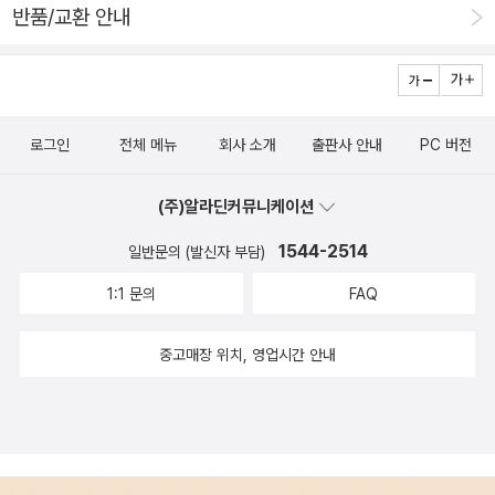
반품/교환 안내
도 되니, 발을 이 땅에 디디고서 손수 살림을 짓는 나날을 이야기
로 풀어내는 책을 낼 노릇이라고 본다. ‘미드·영드·일드’를 보건
말건 대수롭지 않은데, 삶과 틀(연속극·드라마)은 다르다. 틀(연
속극)을 옮기는 글이 아닌, 삶을 담는 글을 여밀 때에 비로소 글꾼
로그인
전체 메뉴
회사 소개
출판사 안내
PC 버전
이라고 느낀다. 그렇다면 삶을 글로 어떻게 담는가? 스스로 살림
하는 하루를 고스란히 옮기면 된다. 스스로 살림하는 하루를 감추
(주)알라딘커뮤니케이션
거나 덧입히거나 숨기지 않으면 된다. 스스로 안 하는 삶이 아닌,
1544-2514
스스로 맞아들이고서 살아가는 발걸음과 손길과 몸짓을 그대로
일반문의 (발신자 부담)
적으면 된다. “그대로 적은 글”이 이러하다면, 서울살이란 틀에
1:1 문의
FAQ
박힌 굴레란 뜻이겠지.ㅍㄹㄴ※ 글쓴이숲노래·파란놀(최종규) :
우리말꽃(국어사전)을 씁니다. “말꽃 짓는 책숲, 숲노래”라는 이
중고매장 위치, 영업시간 안내
름으로 시골인 전남 고흥에서 서재도서관·책박물관을 꾸립니다.
‘보리 국어사전’ 편집장을 맡았고, ‘이오덕 어른 유고’를 갈무리했
습니다. 《새로 쓰는 말밑 꾸러미 사전》, 《들꽃내음 따라 걷다가
작은책집을 보았습니다》, 《우리말꽃》, 《미래세대를 위한 우리말