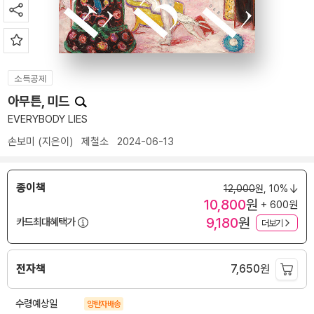
소득공제
아무튼, 미드
EVERYBODY LIES
손보미
(지은이)
제철소
2024-06-13
종이책
12,000
원,
10%
10,800
원
+ 600원
9,180
원
카드최대혜택가
더보기
전자책
7,650
원
수령예상일
양탄자배송