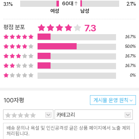
60대
2.1%
3.1%
그리고 그 소설은 내 첫 소설집의 표제작이 되었다.” 미드, 손보미
여성
남성
유니버스를 완성하는 하나의 퍼즐 조각 열네 편의 미드 그리고 그
안에서 영원히 살아 있는 이름들 작가는 미드가 지닌 수많은 매력
7.3
평점 분포
중에서도 “소설이 그렇듯” 우리 삶을 재현하는 방식으로서의 ‘이
16.7%
야기’에 집중한다. 무엇을 상상하든 그 이상을 보여주는 드라마
50.0%
속 세상에서 번번이 그의 마음을 사로잡는 건 기발한 설정도 자극
16.7%
적인 사건도 아니다. 그 안에서 울고 웃고 싸우고 화해하고 미워
16.7%
하고 사랑하는 사람들이다. 하나같이 어쩔 수 없는 결핍이나 결함
0%
을 지닌, 너무나도 인간적인 그들은 결국 현실의 우리 모습으로
포개지고 번져간다. “어쩌면 사람들이 소설을 읽거나 드라마를
보는 이유가 바로 이런 게 아닐까? 누군가가 보낸 시간을 영원히
100자평
게시물 운영 원칙
그 자리에 머물게 만드는 것. 책장을 펴거나 혹은 드라마를 재생
시키면 언제나 거기에 그들이 있다. 좋은 날, 슬픈 날, 씻을 수 없
카테고리
는 상처, 복구할 수 없는 실수들과 무너지는 마음, 서로에게 내미
는 손, 그리고 또다시 시작되는 좋은 날, 슬픈 날, 씻을 수 없는 상