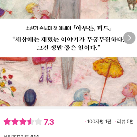
7.3
100자평 1편
리뷰 5편
세일즈포인트
614