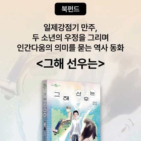
과 문해력》, 《쉬운 말이 평화》, 《곁말》, 《곁책》, 《새로 쓰는 말밑
꾸러미 사전》, 《새로 쓰는 비슷한말 꾸러미 사전》, 《새로 쓰는 겹
말 꾸러미 사전》, 《새로 쓰는 우리말 꾸러미 사전》, 《책숲마실》,
《우리말 수수께끼 동시》, 《우리말 동시 사전》, 《우리말 글쓰기 사
전》, 《이오덕 마음 읽기》, 《시골에서 살림 짓는 즐거움》, 《숲에서
살려낸 우리말》, 《마을에서 살려낸 우리말》, 《읽는 우리말 사전 1
·2·3》 들을 썼습니다. blog.naver.com/hbooklove