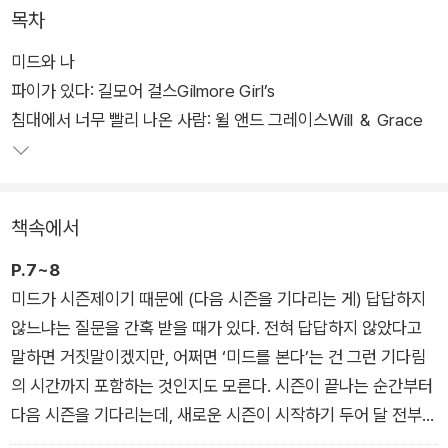
목차
작가는 미드의 수많은 매력 중에서도 “소설이 그렇듯” 우리 삶을
미드와 나
재현하는 방식으로서의 ‘이야기’에 집중한다. 그를 번번이 사로잡
파이가 있다: 길모어 걸스Gilmore Girl’s
고야 마는 건 그 이야기 속에서 울고 웃고 싸우고 사랑하는 사람
침대에서 너무 빨리 나온 사람: 윌 앤드 그레이스Will ＆ Grace
들이다. 하나같이 결핍을 지닌, 너무나도 인간적인 그들은 결국
현실의 우리 모습으로 포개지고 번져간다.
Everybody lies. ‘모든 인간은 거짓말을 한다’라는 대명제 아래
책속에서
이 불가해한 삶의 끝은 절망일 수밖에 없다고 느끼지만, 작가는
미드를 통해 어딘가에 반드시 존재할 희망의 기미를 읽어낸다. 그
P.7~8
런 의미에서 미드는 지금의 그를 만든 하나의 퍼즐 조각이며, 이
미드가 시즌제이기 때문에 (다음 시즌을 기다리는 게) 답답하지
책은 ‘손보미 유니버스’로 들어가는 열쇠가 되어줄 것이다. 그가
않느냐는 질문을 간혹 받을 때가 있다. 전혀 답답하지 않았다고
들려주는 미드 이야기를 따라가다 보면 자기 삶을 사랑한다는 의
말하면 거짓말이겠지만, 어쩌면 ‘미드를 본다’는 건 그런 기다림
미는 무엇인지, 또 우리가 끝끝내 서로를 포기하지 말아야 하는
의 시간까지 포함하는 것인지도 모른다. 시즌이 끝나는 순간부터
까닭은 무엇인지, 생의 작은 비밀들을 엿볼 수 있다.
다음 시즌을 기다리는데, 새로운 시즌이 시작하기 두어 달 전부터
마음이 설레기 시작한다. (아, 이건 『어린 왕자』 여우의 마음인