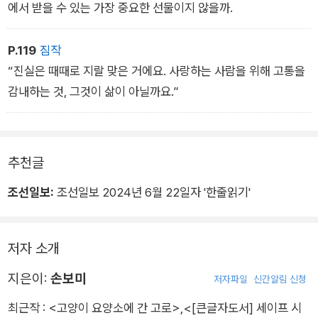
에서 받을 수 있는 가장 중요한 선물이지 않을까.
P.119
짐작
“진실은 때때로 지랄 맞은 거에요. 사랑하는 사람을 위해 고통을
감내하는 것, 그것이 삶이 아닐까요.”
추천글
조선일보:
조선일보 2024년 6월 22일자 '한줄읽기'
저자 소개
지은이:
손보미
저자파일
신간알림 신청
최근작 :
<고양이 요양소에 간 고로>
,
<[큰글자도서] 세이프 시