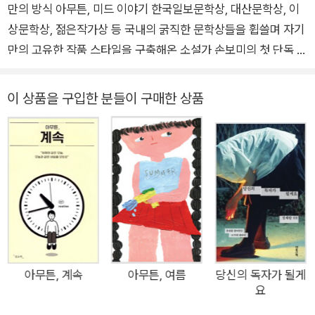
만의 방식 아무튼, 미드 이야기 한국일보문학상, 대산문학상, 이
상문학상, 젊은작가상 등 국내의 굵직한 문학상들을 휩쓸며 자기
만의 고유한 작품 스타일을 구축해온 소설가 손보미의 첫 단독 에
세이. ‘나를 만든 세계, 내가 만든 세계’ 아무튼 시리즈 예순여덟
번째 책으로, 그가 오랫동안 사랑해온 미드(미국 드라마)에 관한
이 상품을 구입한 분들이 구매한 상품
이야기를 지금껏 발표한 소설들과는 다른 사적인 언어로 풀어냈
다. “그러니까 나는 그들을 사랑하게 된 것이다. 어떻게 그런 일
이 일어날 수 있지?” 작가의 미드 사랑은 2004년 미국 ABC에
서 처음 방영된 <로스트>로부터 시작되었지만, 미드에 대한 기
억은 훨씬 더 오래전으로 거슬러 올라간다. 평일 저녁이나 주말
오후 TV를 켜면 흘러나오던 <탐정 몽크>, <베벌리힐스의 아이
들>, <케빈은 열두 살> 같은 외화 시리즈물이 그것이다. OTT
같은 플랫폼 서비스가 전혀 없던 시절, 어렵게 구해서 본 <섹스
앤드 더 시티>나 <퀴어 애즈 포크>, <프렌즈> 속 세상은 말 그
아무튼, 계속
아무튼, 여름
당신의 독자가 될게
요
대로 신세계였다. “그 당시 내가 미드를 보며 가장 놀라웠던 것
중 하나는 주제나 소재의 방대함이었다. 한계선이 없는 것 같았