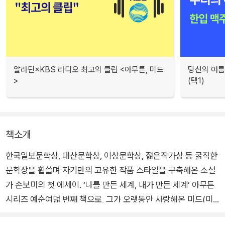
알라딘×KBS 라디오 최고의 클립 <아무튼, 미드
당신의 여름
>
(택1)
책소개
한국일보문학상, 대산문학상, 이상문학상, 젊은작가상 등 굵직한
문학상을 휩쓸며 자기만의 고유한 작품 스타일을 구축해온 소설
가 손보미의 첫 에세이. ‘나를 만든 세계, 내가 만든 세계’ 아무튼
시리즈 예순여덟 번째 책으로, 그가 오랫동안 사랑해온 미드(미
국 드라마)에 관한 이야기를 담았다.