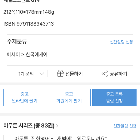
212쪽
110*178mm
148g
ISBN 9791188343713
주제분류
신간알림 신청
에세이
>
한국에세이
선물하기
공유하기
중고
중고
중고 등록
알라딘에 팔기
회원에게 팔기
알림 신청
아무튼 시리즈 (총 83권)
신간알림 신청
아무튼, 전화영어 - “새벽에는 외로우니까요”