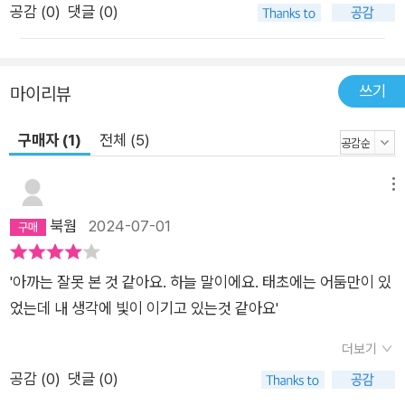
공감 (
0
)
댓글 (0)
다. “우리가 순전히 뽑기를 잘해서 살아남은 거라면, 우리의 삶은
어떤 의미를 가지고 있는 걸까요?” 그 당시 나는 그걸 알고 싶어
서 소설을 쓰는 것 같다고 말했지만, 고백건대 그게 진실된 대답
쓰기
마이리뷰
인지는 모르겠다. 물론 많은 이가 이미 말한 바 있다. 그게 바로
누군가 소설을 쓰고 누군가 여전히 소설을 읽는 이유라고. 불가해
구매자 (1)
전체 (5)
한 세계에 의미를 부여하는 것. 하지만 그럼에도 여전히 남아 있
는 공백이 있다. 아무리 무언가를 읽고 쓰더라도 우리는 신, 혹은
메뉴
자연의 뜻을 알 수 없다. <트윈 픽스>가 우리에게 보여주는 것은
북웜
2024-07-01
바로 이 지점이다. 아무리 이름을 붙인다 해도 남아 있는, 뻥 뚫린
구멍의 세계. 예측할 수 없는 일투성이인 세계.”
'아까는 잘못 본 것 같아요. 하늘 말이에요. 태초에는 어둠만이 있
었는데 내 생각에 빛이 이기고 있는것 같아요'
더보기
공감 (
0
)
댓글 (0)