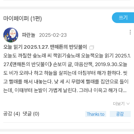
쓰기
마이페이퍼 (1편)
파란놀
2025-02-23
메뉴
오늘 읽기 2025.1.27. 맨해튼의 반딧불이
오늘도 까칠한 숲노래 씨 책읽기숲노래 오늘책오늘 읽기 2025.1.
27.《맨해튼의 반딧불이》 손보미 글, 마음산책, 2019.9.30.오늘
도 비가 오려나 하고 하늘을 살피는데 아침부터 해가 환하다. 씻
고 빨래를 해서 내놓는다. 낮 세 시 무렵에 빨래를 집안으로 들이
는데, 이때부터 눈발이 가볍게 날린다. 그러나 이윽고 해가 다시
환하게 나더니, 저녁 열 시 즈음부터 다시 눈발이 굵다. 어쩌면 밤
더보기
새 모처럼 눈이 쌓이는 고흥일 수 있겠다. 《맨해튼의 반딧불이》
공감 (
4
)
댓글 (0)
를 읽으면서 고개를 갸웃했다. ‘이름있는 젊은글꾼’이라고 하는
데, ‘이름’과 ‘글꾼’과 ‘젊음’이 무엇을 가리키는지 아리송하다. 이
름이 없어도 되고, 나이가 적거나 많아도 되고, 글밥을 안 먹었어