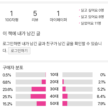
다. 정치, 연애, 성 정체성, 유사 가족, 기타 등등, 아주 보수적인
읽고 싶어요 0명
1
5
1
입장부터 아주 급진적인 입장까지.” 미드에 본격적으로 빠져들기
읽고 있어요 8명
100자평
리뷰
마이페이퍼
시작하면서, 유독 낯을 많이 가리던 그의 성격에도 변화가 생긴
읽었어요 11명
다. “미드 때문에 낯선 사람들과 만나서 대화를 나”누기도 하고,
이 책에 내가 남긴 글
트위터에서 #미드당 활동까지 하기에 이른다. 그리고 이러한 크
고 작은 변화들은 훗날 그의 소설에도 영향을 미친다. 이 모든 게
로그인하면 내가 남긴 글과 친구가 남긴 글을 확인할 수 있습니
너무 좋아해서 생긴 일이다. “새로운 시즌이 시작되기를 손꼽아
다.
로그인하기
기다리고, 휴방에 들어간 동안에도 관련된 정보를 찾아보고, 감독
과 배우들에 대해서 열렬히 관심을 가진 첫 번째 미드는 <로스트
구매자 분포
>였다. <로스트>는 실제로 내 생활에도 영향을 끼쳤는데 그중
10대
0%
0.5%
하나는 그 드라마 덕분에 내가 스윙댄스를 시작했다는 것이다. <
20대
2.1%
6.8%
로스트>의 한 에피소드에 나온 음악이 좋아서 찾아보다가 ‘스윙
30대
5.2%
23.6%
재즈’라는 장르를 알게 되었고, 그 장르가 궁금해서 찾아보다가
40대
8.4%
25.1%
‘스윙댄스’를 알게 되었다. 그렇게 찾아간 동호회를 시작으로 나
50대
7.9%
15.2%
는 6년 넘게 춤을 췄고, 「그들에게 린디합을」이라는 소설을 썼다.