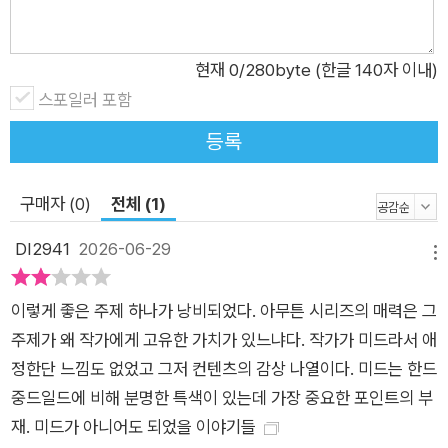
처, 복구할 수 없는 실수들, 무너지는 마음, 또 내미는 손…. 그들
은 그런 식으로 글자 속에, 화면 속에 영원히 머물러 있다. 영원히
살아 있다. 어쩌면 그게 내가 어떤 드라마들을 반복해서 보는 이
현재
0
/280byte (한글 140자 이내)
유인지도 모른다.” Everybody lies. <하우스>의 주인공 닥터
스포일러 포함
하우스의 유명한 대사이다. ‘모든 인간은 거짓말을 한다’라는 통
등록
렬한 명제 아래에서 이 불가해한 삶의 끝은 절망일 수밖에 없다고
느끼지만, 작가 손보미는 악인이든 범인이든 저마다의 이유로 부
구매자 (0)
전체 (1)
족하기 짝이 없는 미드 속 등장인물들에게서 어딘가에 반드시 존
재할 희망의 기미를 읽어낸다. 그런 의미에서 ‘미드’는 지금의 그
DI2941
2026-06-29
메뉴
를 만든 하나의 퍼즐 조각이며, 이 책은 ‘손보미 유니버스’로 들어
가는 열쇠가 되어줄 것이다. 그가 들려주는 열네 편의 미드 이야
이렇게 좋은 주제 하나가 낭비되었다. 아무튼 시리즈의 매력은 그
기를 따라가다 보면 자기 삶을 사랑한다는 의미는 무엇인지, 또
주제가 왜 작가에게 고유한 가치가 있느냐다. 작가가 미드라서 애
우리가 끝끝내 서로를 포기하지 말아야 하는 까닭은 무엇인지, 생
정한단 느낌도 없었고 그저 컨텐츠의 감상 나열이다. 미드는 한드
의 작은 비밀들을 엿볼 수 있다. “죽음이 우연이 아니라 살아남은
중드일드에 비해 분명한 특색이 있는데 가장 중요한 포인트의 부
게 우연이라는 생각에 한동안 사로잡혀 있던 적이 있다. 『우아한
재. 미드가 아니어도 되었을 이야기들
밤과 고양이들』을 출간한 후 나는 어떤 인터뷰에서 이렇게 말했