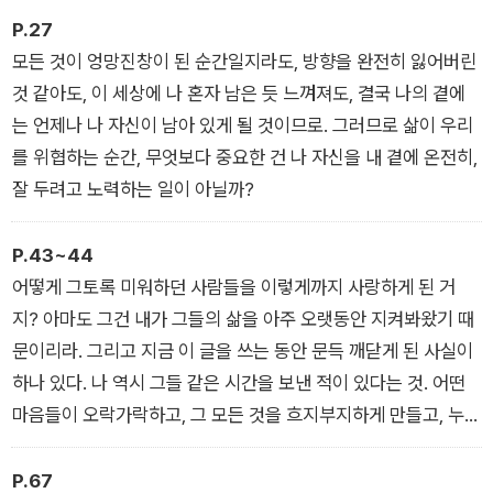
가?) 좋아하는 드라마가 많으면 많을수록 그런 설렘을 자주 느낄
P.27
수 있었으니까, 내 생각엔 그런 감정은 언제나 이득이었다.
모든 것이 엉망진창이 된 순간일지라도, 방향을 완전히 잃어버린
것 같아도, 이 세상에 나 혼자 남은 듯 느껴져도, 결국 나의 곁에
는 언제나 나 자신이 남아 있게 될 것이므로. 그러므로 삶이 우리
를 위협하는 순간, 무엇보다 중요한 건 나 자신을 내 곁에 온전히,
잘 두려고 노력하는 일이 아닐까?
P.43~44
어떻게 그토록 미워하던 사람들을 이렇게까지 사랑하게 된 거
지? 아마도 그건 내가 그들의 삶을 아주 오랫동안 지켜봐왔기 때
문이리라. 그리고 지금 이 글을 쓰는 동안 문득 깨닫게 된 사실이
하나 있다. 나 역시 그들 같은 시간을 보낸 적이 있다는 것. 어떤
마음들이 오락가락하고, 그 모든 것을 흐지부지하게 만들고, 누군
가에게 상처를 주고… 그런 적이 내게도 있었다는 것. 내가 그들
을 그토록 싫어했던 건 그런 내 자신의 모습을 보는 것 같아서였
P.67