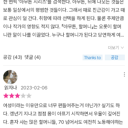
한 번씩 ‘아무튼 시리즈’를 검색한다. 아무튼, 뒤에 나오는 것들은
보통 일상에서의 평범한 것들이다. 그래서 때로 친근감이 가고 때
로 관심이 덜 간다. 취향에 따라 선택을 하게 된다. 물론 주제만큼
이나 작가의 영향도 적지 않다. 『아무튼, 할머니』는 오롯이 할머
니란 말이 나를 이끌었다. 누구나 할머니가 된다고 당연하게 여겼
지만 그게 아니라는 걸 인지한 순간은 엄마 때문이다. 엄마는 조
더보기
카에게 할머니가 분명했지만 내게는 할머니가 아니었다. 현재 엄
공감 (
43
)
댓글 (4)
마의 나이를 살고 계신 분들을 보면서 할머니가 된 엄마를 상상하
려 해도 쉽지 않다. 엄마는 어떤 할머니가 되었을까. 엄마는 어떤
할머니로 살고 싶었을까.어린 시절 할머니의 보살핌을 받고 자란
메뉴
작가가 할머니와의 시간을 기억하고 추억하는 이야기로 시작하
읽자나
2023-02-06
는 『아무튼, 할머니』는 할머니가 된 엄마, 할머니가 된 큰언니를
그리워하게 만들었다. 당연히 매 순간 엄격한 잔소리를 하셨던,
여성이라는 이유만으로 너무 편들어주는거 아닌가? 싶기도 하
담배를 피우던 할머니, 곱게 단장하고 비녀를 꼽고 병원 나들이를
다. 갱년기 지나고 점점 몸이 아프기 시작하면서 우울이 깊어진
하셨던 할머니를 떠올렸다. 작가의 할머니처럼 욕도 잘 하셨고 금
다. 혼자 사는 많은 할머니들, 70 넘어서도 여전히 노동해야하는
기시하는 것들도 많았고 손녀에 대한 차별도 많으셨던 할머니다.