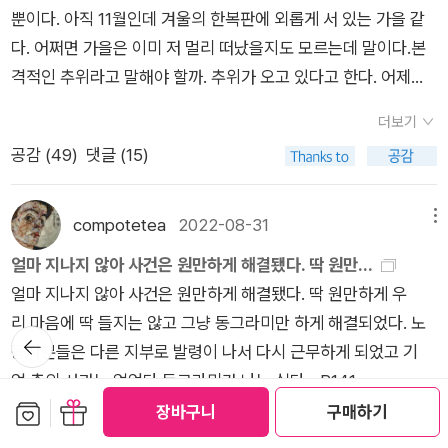
는 셈이다!) 그런데 공연 입장권은 현장 판매를 하지 않고 예매로
뿐이다. 아직 11월인데 겨울의 한복판에 외롭게 서 있는 가을 같
함께 신나고 재미있게 살아가면 좋겠다.
만 살 수 있다기에, 갑자기 여기서 턱 막혀 버리고 말았다. 심지어
다. 어쩌면 가을은 이미 저 멀리 떠났을지도 모르는데 말이다.본
관련 트윗이며 인스타도 가입자가 아니니까 더는 못 본다며 막혀
격적인 추위라고 말해야 할까. 추위가 오고 있다고 한다. 어제는
버리고 말았고.카톡이고 트윗이고 인스타고 간에 전혀 하지 않아
생각보다 춥지 않아서 오늘 이후의 추위가 예상되지 않는다. 다만
서 SNS 상에서는 유령이나 매한가지인 나귀님으로선 이런 경우
더보기
그저 겨울이니까 하고 생각할 뿐이다. 올해가 가기 전에 해야 할
에 영 '답답함'을 느낀다. 특히 카톡은 아직 아이디도 안 만들었는
공감 (
49
)
댓글 (15)
일들이 떠오르고 미루고 미룬 내가 싫은 뿐이다. 치과 예약을 했
데, 이제는 그거 없으면 택시도 못 잡고, 무슨 앱을 쓰지 않으면
다. 원했던 날짜에는 예약을 잡을 수 없었고 그보다 2주 뒤에 예
병원도 못 간다고 하니, 공연이고 나발이고 구경할 생각은 꿈도
약을 잡았다. 연말에 나처럼 미뤄든 일정 가운데 치과 방문이 있
compotetea
2022-08-31
메뉴
꾸지 말고 그냥 집에만 앉아 있어야 하려나.곧이어 바깥양반이 들
는 이들이 많은가 보다 싶었다.미뤄둔 일에는 항상 책 읽기 목록
얼마 지나지 않아 사건은 원만하게 해결됐다. 딱 원만...
어왔기에 그 이야기를 하며 신세 한탄을 했더니만, 자기가 대신
이 있다. 정리하고 기록하는 일도 그렇다. 읽은 책에 대한 리뷰,
얼마 지나지 않아 사건은 원만하게 해결됐다. 딱 원만하게 우
입장권을 예매해 줄까 묻기에 이미 김 새고 말았으니 내버려 두라
정리한 책에 대한 기록. 기록이 중요하다는 걸 알기에 바지런한
리 마음에 딱 들지는 않고 그냥 동그라미만 하게 해결되었다. 노
고 했다. 바깥양반은 신승은이라는 가수를 이미 알고 있던데, 주
움직임이 요구된다. 제목처럼 궁금해진다. 당신은 시, 에세이, 소
뒤로가
동자분들은 다른 지부로 발령이 나서 다시 근무하게 되었고 기
변에 팬들이 많았는데도 나귀님만 몰랐던 모양이다. 심지어 총각
기
설 가운데 무얼 좋아하나요? 어떤 책을 먼저 읽을 것 같나요? 나
업 측의 사과는 없었다.동그라미가 나는 싫다.- P141
이 아니라 처자라기에 깜짝 놀랐다. 눈치 없는 나귀님은 안 가길
라면 이 책을 먼저 읽겠다, 이런 답글은 어떨까요?정현종의 시집
보관함담기
선물하기
잘한 듯...[*] 심지어 책도 여러 권 낸 모양이다. 홍서범 이후 정말
장바구니
구매하기
『어디선가 눈물은 발원하며』는 출간 소식을 뒤늦게 접했다. 정현
더보기
오랜만에 보는 종합 예능인인가...