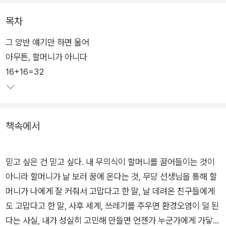
서 만난 여러 할머니들의 생생한 표정을 담아낸다.
목차
그 양반 얘기만 하면 울어
우리 사회가 ‘할머니’라는 호칭으로 쉽게 지워버리곤 하는 노년
아무튼, 할머니가 아니다
여성들에게 전하는 사랑과 존경의 인사인 동시에 언젠가는 할머
16+16=32
니가 될 우리에게 보내는 응원과 연대의 메시지이기도 하다. 할머
니였던, 할머니인, 나아가 언젠가는 할머니가 될 이 땅의 모든 여
성에게 들려주는, “사는 게 지겨울 리가 없”음을 노래하는 책이
다.
책속에서
믿고 싶은 건 믿고 싶다. 내 무의식이 할머니를 끌어들이는 것이
아니라 할머니가 날 보러 꿈에 온다는 것, 무당 선생님을 통해 할
머니가 나에게 잘 커줘서 고맙다고 한 말, 날 데려온 친구들에게
도 고맙다고 한 말, 사후 세계, 쓰레기를 주우면 환경오염이 덜 된
다는 사실, 내가 성실히 고민해 만들면 언젠가 누군가에게 가닿을