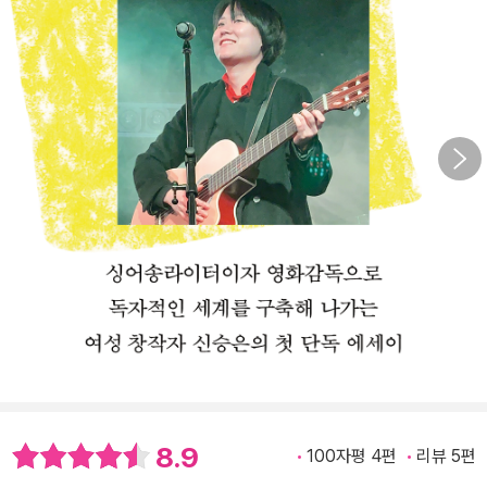
8.9
100자평 4편
리뷰 5편