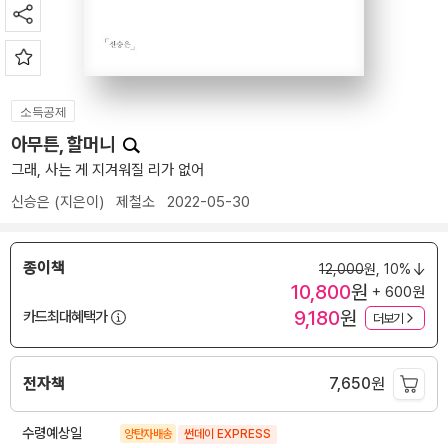
소득공제
아무튼, 할머니
그래, 사는 게 지겨워질 리가 없어
신승은
(지은이)
제철소
2022-05-30
종이책
12,000
원,
10%
10,800
원
+ 600원
9,180
원
카드최대혜택가
더보기
전자책
7,650
원
수령예상일
양탄자배송
썬데이 EXPRESS