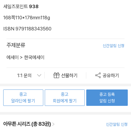
세일즈포인트
938
168쪽
110*178mm
118g
ISBN 9791188343560
주제분류
신간알림 신청
에세이
>
한국에세이
선물하기
공유하기
중고
중고
중고 등록
알라딘에 팔기
회원에게 팔기
알림 신청
아무튼 시리즈 (총 83권)
신간알림 신청