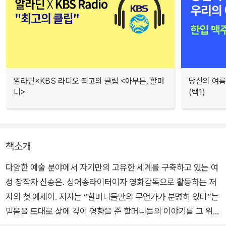
알라딘×KBS 라디오 최고의 클립 <아무튼, 할머
당신의 여름
니>
(택1)
책소개
다양한 예술 분야에서 자기만의 고유한 세계를 구축하고 있는 여
성 창작자 신승은. 싱어송라이터이자 영화감독으로 활동하는 저
자의 첫 에세이. 저자는 “할머니들만의 무언가가 분명히 있다”는
믿음을 토대로 삶에 깊이 영향을 준 할머니들의 이야기를 그 위에
차곡차곡 쌓아올린다. 뿐만 아니라 일터에서, 거리에서, 농성장에