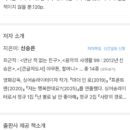
적이지 않을 뿐.120p.
저자 소개
지은이:
신승은
저자파일
신간알림 신청
최근작 :
<만난 적 없는 친구>
,
<음악의 사생활 99 : 2012년 신
승은>
,
<[큰글자도서] 아무튼, 할머니>
… 총 14종
(모두보기)
영화감독, 싱어송라이터이자 작가. 『마더 인 로(2019)』 『프론트
맨(2020)』 『저는 행복한데요?(2025)』를 연출했다. 싱어송라이
터로서 정규 1집 『넌 별로 날 안 좋아해』 정규 2집 『사랑의 경로』
EP 『인간관계』 EP 『사랑과 매체』를 발매했으며, 도서로는 『밥을
먹다가 생각이 났어(공저)』 『아무튼, 할머니』 『극장 앞에서 만나』
『음악의 사생활 99 : 2012년 신승은(공저)』 등이 있다.
출판사 제공 책소개