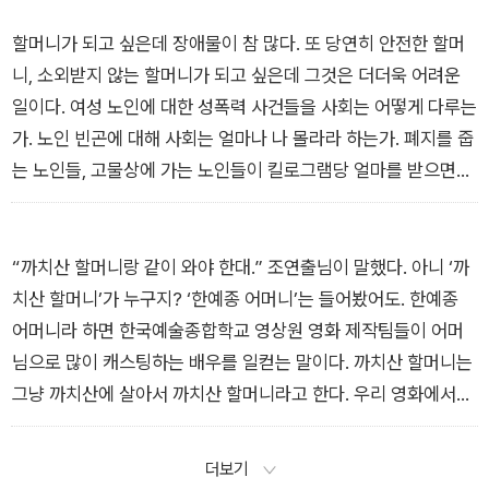
에게로 활시위를 겨눈다. 무식하고, 이런 것도 못 하는, 할머니가
되어가는 자신을 탓한다. _「엄마가 할머니가 되어가고 있다」
할머니가 되고 싶은데 장애물이 참 많다. 또 당연히 안전한 할머
니, 소외받지 않는 할머니가 되고 싶은데 그것은 더더욱 어려운
일이다. 여성 노인에 대한 성폭력 사건들을 사회는 어떻게 다루는
가. 노인 빈곤에 대해 사회는 얼마나 나 몰라라 하는가. 폐지를 줍
는 노인들, 고물상에 가는 노인들이 킬로그램당 얼마를 받으면서
살아가고 있는가. 내가 꿈꾸는 것은 그냥 할머니가 아니었나 보
다. 친구들하고 다 같이, 안전하고, 빈곤하지 않은, 빈곤하더라도
혜택을 받아 빈곤에서 벗어날 수 있는 할머니를 꿈꾼다. _「내 꿈
“까치산 할머니랑 같이 와야 한대.” 조연출님이 말했다. 아니 ‘까
은 무사히 할머니가 될 수 있을까」
치산 할머니’가 누구지? ‘한예종 어머니’는 들어봤어도. 한예종
어머니라 하면 한국예술종합학교 영상원 영화 제작팀들이 어머
님으로 많이 캐스팅하는 배우를 일컫는 말이다. 까치산 할머니는
그냥 까치산에 살아서 까치산 할머니라고 한다. 우리 영화에서는
엑스트라를 맡았다. 역할이 크고 작은 게 중요한가? 명백하게 배
우 이름이 있을 텐데 왜 까치산 할머니라고 부르는 걸까. 지금 생
더보기
각하면 좀 의문인데 그때는 왠지 멋있어 보였다. 그랜마 프롬 까