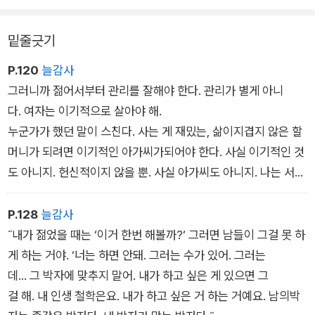
치 마운틴. _「까치산 할머니」
밑줄긋기
P.120
늘감사
그러니까 젊어서부터 관리를 잘해야 한다. 관리가 별게 아니
다. 여자는 이기적으로 살아야 해.
누군가가 했던 말이 스친다. 사는 게 재밌는, 삶이지겹지 않은 할
머니가 되려면 이기적인 아가씨가되어야 한다. 사실 이기적인 것
도 아니지. 헌신적이지 않을 뿐. 사실 아가씨도 아니지. 나는 서른
두 살이니 아줌마인가.
P.128
늘감사
아무튼, 할머니라고 해서 새로운 것이 싫고 귀찮을 리 있다. 남
˝내가 젊었을 때는 ‘이거 한번 해볼까?‘ 그러면 남들이 그걸 못 하
편 밥, 아들 밥, 가족 밥을 차리는인생이 지겹고 싫을 수는 있어
게 하는 거야. ‘너는 하면 안돼. 그러는 수가 있어. 그러는
도 삶 자체가 지겹지는 않을 것이다. 살 만큼 살았다는 말은 거짓
데... 그 박자에 맞추지 말어. 내가 하고 싶은 게 있으면 그
말 같다. 배 터지게 밥을 먹어도 몇 시간 지나면 꼬르륵대는 뱃가
걸 해. 내 인생 철학은요. 내가 하고 싶은 거 하는 거예요. 남의박
죽처럼, 삶은 채워도 채워도 끝이 없을 것이다. 나는 재밌게 살