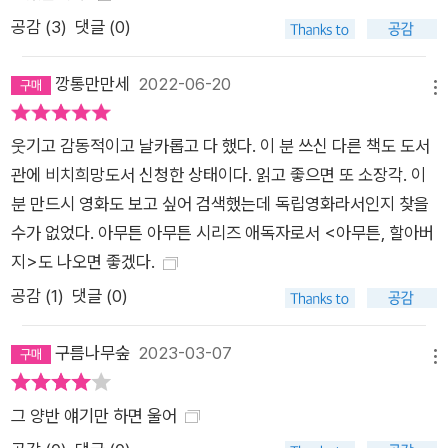
공감 (
3
)
댓글 (0)
깡통만만세
2022-06-20
메뉴
웃기고 감동적이고 날카롭고 다 했다. 이 분 쓰신 다른 책도 도서
관에 비치희망도서 신청한 상태이다. 읽고 좋으면 또 소장각. 이
분 만드시 영화도 보고 싶어 검색했는데 독립영화라서인지 찾을
수가 없었다. 아무튼 아무튼 시리즈 애독자로서 <아무튼, 할아버
지>도 나오면 좋겠다.
공감 (
1
)
댓글 (0)
구름나무숲
2023-03-07
메뉴
그 양반 얘기만 하면 울어