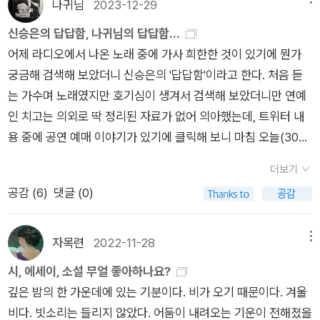
나귀님
2023-12-29
레임에 할머니를 가두지 말아야 한다고 느낀다. 작가가 만든 노래
가우셨다. 그래서 ‘할머니’라는 단어 속에는 따뜻함과 차가움, 두
로 공연하고 영화를 만드는 작업 현장에서 만난 할머니들처럼 당
감정이 함께 자리한다. 모든 할머니가 다정하지 않을 수도 있다는
신승은의 답답함, 나귀님의 답답함...
당하고 멋진 할머니를 응원한다. 그런 할머니가 살아갈 수 있는
사실을 나는 오래전부터 알고 있었다.나이가 들면서 나도 모르는
어제 라디오에서 나온 노래 중에 가사 희한한 것이 있기에 뭔가
사회를 만드는 게 우리의 몫이라고. 나는 무엇이 될까. 할머니가
사람과 가벼운 대화를 나누거나, 처음 본 이를 도와주는 일이 자
궁금해 검색해 보았더니 신승은의 '답답함'이라고 한다. 처음 듣
될까. 어떤 할머니가 될까. 지나가는 사람에게 아무렇지 않게 말
연스러워졌다. 키오스크 앞에서 어려워하는 사람을 돕다가 시간
는 가수며 노래였지만 호기심이 생겨서 검색해 보았더니만 연예
을 거는 할머니가 될까. 우리 할머니처럼 욕을 잘하는 할머니가
을 다 써버릴 때도 있다. 어쩌면 이런 모습들이 쌓여 내가 어떤
인 치고는 의외로 딱 정리된 자료가 없어 의아했는데, 트위터 내
될까. 아네스 바르다 감독님처럼 영화를 계속 찍는 할머니가 될
‘미래의 할머니’가 될지가 정해질지도 모른다.예전에 짧은 에세이
용 중에 공연 예매 이야기가 있기에 클릭해 보니 마침 오늘(30
까. 흰머리는 염색을 할까, 흰 눈처럼 새하얗게 둘까. 눈 온 다음
에서 “다정한 할머니가 되고 싶다”는 글을 쓴 적이 있다. 그 다짐
일) 공연이 예정되어 있다고 한다.궁금해서 어딘가 찾아보니 어
더보기
날 우리 집 옥상처럼 하얀 머리에 듬성듬성 초록색 염색을 할까.
을 잊지 않기 위해, 오늘도 나는 하루하루 나를 켜켜이 쌓아가고
쩐지 친숙한 주소며 지도가 나온다 싶더니만, 예전에 바깥양반과
공감 (
6
)
댓글 (0)
그때도 공연을 할까. 그때도 꿈을 꿀까. 할머니처럼 용한 꿈을 꿀
있다.
함께 한 달에 한 번쯤은 날 잡아서 찾아가던 단골 식당 바로 옆 건
까. 지금처럼 할머니 꿈을 꿀까. 살고 볼 일이다. (166~167쪽)나
물이 공연장이라 한다. 원래는 오래 된 전통 시장 초입이라 이런
의 할머니를 생각하고 할머니가 되지 못한 엄마를 그리워하고 나
문화 시설 같은 것은 없었던 곳 같은데, 재개발이 진행되었다더니
자목련
2022-11-28
메뉴
는 어떤 할머니가 될 수 있을까 생각한다. 할머니가 될 수도 있고
만 지금은 또 분위기가 완전히 바뀌었는지도 모를 일이다. 사진을
시, 에세이, 소설 무얼 좋아하나요?
안 될 수도 있다. 할머니가 되어 살아가는 사회가 책에서 만난 것
보니 멀끔한 총각인데 묘하게 마음에 들어 직접 보러 가 볼까 생
깊은 밤의 한 가운데에 있는 기분이다. 비가 오기 때문이다. 겨울
보다는 나은 사회였으면 좋겠다. 안전한 사회에서 적절한 도움을
각해 보았다.(생각해 보니'주토피아' 이후 처음 극장/공연장에 가
비다. 빗소리는 들리지 않았다. 어둠이 내려오는 기운이 전해졌을
받고 즐겁게 살아가는 할머니가 되면 좋겠다. 할머니가 된 친구와