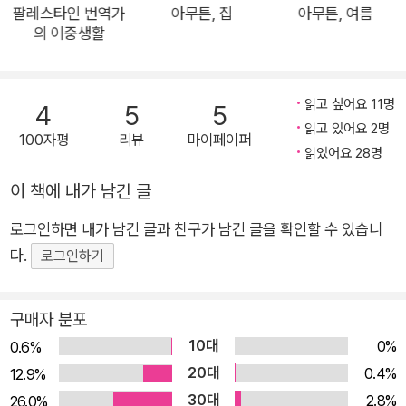
외할머니, 트럼프의 세계기후조약 탈퇴 반대 시위에 참여했다가
팔레스타인 번역가
아무튼, 집
아무튼, 여름
의 이중생활
수갑을 차고 연행된 배우 제인 폰다, 나이 아흔에도 왕성한 작품
활동을 이어간 아녜스 바르다, 멋진 피드백이란 무엇인지 알려준
유튜버 박막례 할머니까지. 뿐만 아니라 일터에서, 거리에서, 마
읽고 싶어요 11명
4
5
5
을버스 안에서, 시위 현장에서 만난, 우리가 미처 발견하지 못한
읽고 있어요 2명
100자평
리뷰
마이페이퍼
노년 여성들의 표정까지도 생생하게 담아냅니다. 이 책은 언
읽었어요 28명
젠가는 할머니가 될 미래의 우리를 ‘발명’하려는 노력이기도 합니
이 책에 내가 남긴 글
다. 무사히 살아남아 할머니가 되는 것이 꿈인 저자는 말합니다.
“할머니들은 잘 묻는다. 모르는 사람의 장바구니부터 잘 안 보이
로그인하면 내가 남긴 글과 친구가 남긴 글을 확인할 수 있습니
는 작은 숫자까지. 나는 그 질문들에 대답을 잘하는 사람이 되고
다.
로그인하기
싶다. 나아가 질문을 잘하는 사람이 되고 싶다”고요. 계절의
변화가 이토록 아름답다는 걸 새삼 깨닫는 요즘, 『아무튼, 할머
구매자 분포
니』와 함께 나의 아름다운 변화를 발견, 혹은 발명해보는 건 어떨
10대
0%
0.6%
까요.
20대
0.4%
12.9%
30대
2.8%
26.0%