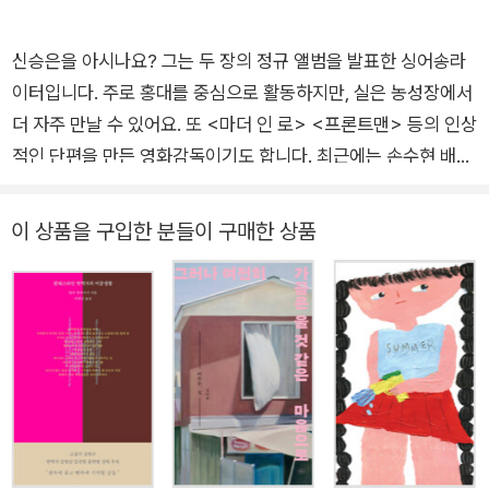
신승은을 아시나요? 그는 두 장의 정규 앨범을 발표한 싱어송라
이터입니다. 주로 홍대를 중심으로 활동하지만, 실은 농성장에서
더 자주 만날 수 있어요. 또 <마더 인 로> <프론트맨> 등의 인상
적인 단편을 만든 영화감독이기도 합니다. 최근에는 손수현 배우
와 함께 비거니즘 에세이 『밥을 먹다가 생각이 났어』를 펴내면서
저자로서 활동 영역을 넓히기도 했죠. 저는 신승은을 뮤지션
이 상품을 구입한 분들이 구매한 상품
으로 처음 만났습니다. 그는 제가 아는, 사랑 노래를 가장 잘 만드
는 이입니다. 그가 만든 3분의 세계 안에서 사랑은 담담하고 뾰족
하게 빛납니다. 그의 정규 2집 타이틀곡인 <사랑의 경로>에는
다음과 같은 구절이 있습니다. “발견하지 않았더라도 우리는
발명됐을 것” 궁금했습니다. 이런 노랫말을 쓰는 사람이 책 한
권에 담고 싶을 만큼 사랑하는 대상은 무엇일까. 『아무튼, 할
머니』에는 저자가 자신의 삶에서 ‘발견’한 여러 할머니들이 등장
합니다. 사랑은 딸기의 무른 부분을 도려내고 주는 일임을 알려준