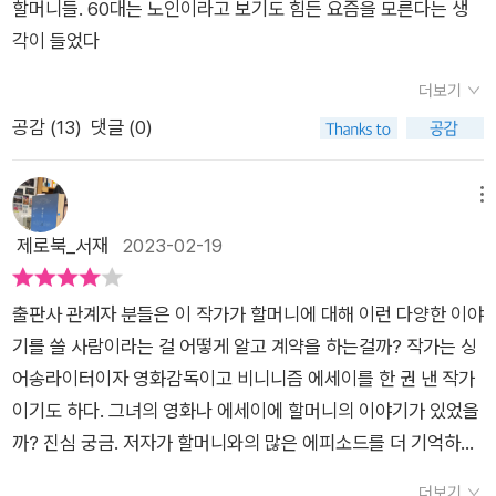
할머니들. 60대는 노인이라고 보기도 힘든 요즘을 모른다는 생
작가의 할머니처럼 손녀를 끔찍하게 여기시지는 않았다. 친할머
각이 들었다
니라서 그랬을까. 그래도 건강이 나빠지고 약해지신 할머니를 생
각하면 마음이 좋지 않다. 무섭게 호통치던 호랑이를 닮은 모습이
더보기
더 나았다.작가가 들려주는 할머니에 대한 이야기는 돌아가신 할
공감 (
13
)
댓글 (0)
머니 단 한 분의 이야기가 아니다. 우리 시대를 살아가는 할머니,
우리가 만나게 될 할머니, 우리가 꿈꾸는 할머니, 우리가 되고자
메뉴
하는 할머니다. 스스럼없이 처음 보는 사람들에게 말을 걸고 친근
제로북_서재
2023-02-19
감이 넘치는 할머니. 병원이나 시장, 버스 정류장 같은 곳에서 쉽
게 만날 수 있는 분들이다. 책에 등장한 것처럼 무얼 샀냐고 묻고
일면식이 없는 사이인데도 오랜 친분이 있는 것처럼 대화를 나누
출판사 관계자 분들은 이 작가가 할머니에 대해 이런 다양한 이야
는 할머니의 모습은 여전히 놀랍다. 무엇이라도 하나 더 주고 싶
기를 쓸 사람이라는 걸 어떻게 알고 계약을 하는걸까? 작가는 싱
은 마음, 그 마음은 어디서 시작된 것일까. 어른이 되고부터 아이
어송라이터이자 영화감독이고 비니니즘 에세이를 한 권 낸 작가
들과 학생들이 다 예뻐 보이는 그런 마음과 비슷한 것일까. 유독
이기도 하다. 그녀의 영화나 에세이에 할머니의 이야기가 있었을
할머니들은 왜 그럴까. 할머니들은 때때로 겁이 없다. 남에게 도
까? 진심 궁금. 저자가 할머니와의 많은 에피소드를 더 기억하고
움을 척척 받을 수 있고, 그만큼 남에게 도움을 척척 줄 수 있다.
있어서 책 전체가 저자의 할머니의 이야기로만 있었다면 재미의
더보기