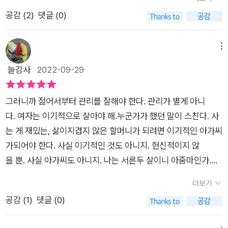
친구는 지하철에서 만난 할머니가 빵을 주셔서 마스크 속으로 쏘
요소가 지금보다 많았겠다. 싶다. 영화 ‘집으로’에서 나오는 손주
공감 (
2
)
댓글 (0)
옥 넣어 먹고 온 일도 있다. 할머니들은 알고 있는 것 같다. 도와
에게 모든 것을 다 드리리~ 하는 할머니의 모습은 기대하지 마시
주고 도움받는 일은 부끄럽지 않다는 것을. (52쪽)작가가 만난
라. 저자의 ‘함미’는 욕도 잘하시고 말투도 재미지다. 책은 저자가
할머니는 우리가 주변에서 흔하게 볼 수 있는 분들이다. 그래서
읽고, 겪고, 본 할머니들의 이야기. 그리고 저자의 생각들이 기록
메뉴
더 친숙하게 빠져들고 할머니를 응원하는 동시에 속상한 마음도
되어 있다. 할머니들의 이야기는 언제나 옳다.- 갈치는 항상 ‘칼
늘감사
2022-09-29
크다. 주어진 시간에 맞춰 한 번에 횡단보도를 건널 수 없는 할머
치’였고, 배드민턴은 ‘배뜨민뜨’, 참외는 ‘차미’였다. 할머니가 저
니, 키오스크로 쉽게 주문을 할 수 없는 할머니, 비타민이나 처방
녁에 깎아주는 과일에서는 이따금 할머니의 로션 맛이 났다. 딸기
그러니까 젊어서부터 관리를 잘해야 한다. 관리가 별게 아니
약에 대한 안내문을 읽기 힘든 할머니. 이게 할머니의 현실이니
의 무른 부분은 빨간색이 아닌 분홍색이 된다. 할머니는 나에게
다. 여자는 이기적으로 살아야 해.누군가가 했던 말이 스친다. 사
까. 자연의 이치로 신체의 노화 현상으로 받아들여야 할까. 어디
딸기를 줄 때 그 부분을 다 도려내고 주었다. 엄마는 그냥 주는데.
는 게 재밌는, 삶이지겹지 않은 할머니가 되려면 이기적인 아가씨
그뿐인가. 건물 청소를 하는 할머니, 손자 손녀를 돌보는 할머니,
어린 맘에 할머니가 건네준 구멍 난 딸기를 먹으며 엄마보다 할머
가되어야 한다. 사실 이기적인 것도 아니지. 헌신적이지 않
자식의 돌봄을 받지 못하는 사각 시대에 놓인 할머니의 사정은 훨
니가 나를 더 사랑한다고 느꼈다.(우리 할머니도 그러셨는데 🥹
을 뿐. 사실 아가씨도 아니지. 나는 서른두 살이니 아줌마인가.아
씬 더 어렵다. 그러니 어쩌면 안전한 할머니, 소외받지 않는 할머
🥹) - 내 인생 철학은요. 내가 하고 싶은 거 하는 거예요. 남의 박
무튼, 할머니라고 해서 새로운 것이 싫고 귀찮을 리 있다. 남
니가 되는 건 작가의 말처럼 어려울지도 모른다.할머니가 되고 싶
자는 좆같은 박자다, 내 박자가 맞는 박자다. By 박막례 + 아녜스
더보기
편 밥, 아들 밥, 가족 밥을 차리는인생이 지겹고 싫을 수는 있어
은데 장애물이 참 많다. 또 당연히 안전한 할머니, 소외받지 않는
바르다 감독이 궁금하네. 일제시대에 태어나 전쟁을 겪은 우리 할
공감 (
1
)
댓글 (0)
도 삶 자체가 지겹지는 않을 것이다. 살 만큼 살았다는 말은 거짓
할머니가 되고 싶은데 그것은 더더욱 어려운 일이다. 여성 노인에
머니가 사용하시던 단어랑 거의 비슷해서 할머니가 생각났다. 와
말 같다. 배 터지게 밥을 먹어도 몇 시간 지나면 꼬르륵대는 뱃가
대한 성폭력 사건들을 사회는 어떻게 다루는가. 노인 빈곤에 대해
라바시 요지, 쓰매끼리, 비니루, 대간햐 등 할머니를 생각나게 하