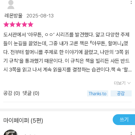
죽처럼, 삶은 채워도 채워도 끝이 없을 것이다. 나는 재밌게 살
메뉴
사회는 얼마 나 나 몰라라 하는가. 폐지를 줍는 노인들, 고물상에
는 단어들을 모으고 싶다. 사라지지 말아줘~
고 싶다. - P120'내가 젊었을 때는 ‘이거 한번 해볼까?‘ 그러면 남
레몬방울
2025-08-13
가는 노인들이 킬로그램당 얼마를 받으면서 살아가고 있는가. 내
들이 그걸 못 하게 하는 거야. ‘너는 하면 안돼. 그러는 수가 있
가 꿈꾸는 것은 그냥 할머니가 아니었나 보다. 친구들하고 다 같
어. 그러는데... 그 박자에 맞추지 말어. 내가 하고 싶은 게 있으
이, 안전하고, 빈곤하지 않은, 빈곤하더라도 혜택을 받아 빈곤에
도서관에서 ‘아무튼, ㅇㅇ’ 시리즈를 발견했다. 얇고 다양한 주제
면 그걸 해. 내 인생 철학은요. 내가 하고 싶은 거 하는 거예요. 남
서 벗어날 수 있는 할머니를 꿈꾼다. (73~74쪽)그러니 우리 사
들이 눈길을 끌었는데, 그중 내가 고른 책은 『아무튼, 할머니』였
의박자는 좆같은 박자다, 내 박자가 맞는 박자다.'- P128
회는 달라져야 한다는 작가의 목소리를 듣는다. 늙으면 죽어야지
다. 전부터 할머니를 주제로 한 이야기에 끌렸고, 나만의 ‘3쪽 읽
하는 할머니의 말은 거짓말이라는 걸 알아야 한다. 뭔가 배우고
기 규칙’을 통과했기 때문이다. 이 규칙은 책을 빌리든 사든 반드
싶고 뭔가 즐겁게 살고 싶은 건 마찬가지라는걸. 집회, 농성장, 데
시 3쪽을 읽고 나서 계속 읽을지를 결정하는 습관이다.책 속 ‘할
모의 현장에 모인 여성 노동자의 외침을 간과하지 말고 함께 연대
머니’는 참 다양하다. 작가 자신의 할머니, 이제 할머니가 된 엄
더보기
해야 한다고. 우리는 모두 늙고 할머니가 되니까. 어떤 모습의 할
마, 버스 정류장에서 우연히 만난 할머니, 영화감독 아녜스 바르
공감 (
0
)
댓글 (0)
머니가 될지는 알 수 없지만 말이다. 책을 통해 만난 할머니 가운
다 같은 예술가 할머니, 낯선 이에게도 쉽게 말을 거는 할머니 등,
데 ‘까치산 할머니’라 불린 유창숙 영화배우를 드라마에서 만나기
한 주제로 이렇게 다채로운 이야기를 엮을 수 있다는 것이 인상
를 기대한다. TV에서 보면 단번에 알아볼 것 같다. 자신이 좋아하
깊었다. 덕분에 읽는 내내 마음이 따뜻해지고 편안해졌다.나에게
쓰기
마이페이퍼 (5편)
는 것들을 계속할 수 있는 할머니. 우리가 꿈꾸는 할머니의 모습
도 두 분의 할머니가 있었다. 외할머니는 무한한 사랑을 주셨지
이 아닐까. 『아무튼, 할머니』를 읽으면서 돌봄이나 희생이라는 프
만, 친가 할머니(나는 이 표현이 썩 마음에 들지 않는다)는 늘 차
메뉴