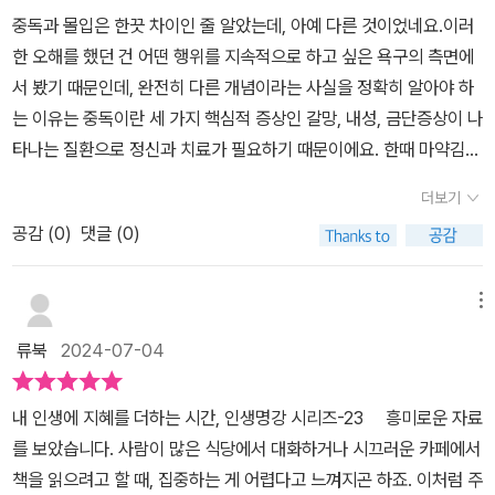
는 최대한 효율성과 좋은 결과를 내기 위한 직언을 하고 있다는 점과
21세기북스 #집중 #중독 #몰입 #충동성 #방향성 #조절가능 #멀티
중독과 몰입은 한끗 차이인 줄 알았는데, 아예 다른 것이었네요.이러
라는 그리고 '중독'이라는 단어를 잘못 쓰고 있는 것을(혹은 너무 가볍
어려울 수 있는 뇌과학 분야를 적절히 표현하며 해당 분야를 처음 접
태스킹 #자존심 #독립심 #능동
한 오해를 했던 건 어떤 행위를 지속적으로 하고 싶은 욕구의 측면에
게 사용하고 있는 것을) 지적하고 싶었던 것 같다. 하지만 '도둑맞은
하는 분들도 비교적 쉽게 접하며 배울 수 있는 점도 강조하고 있는 모
서 봤기 때문인데, 완전히 다른 개념이라는 사실을 정확히 알아야 하
집중력'을 쓴 저자는 전문가가 아닌 저널리스트이고 <집중력의 배신
습이다. 물론 심리학 분야와 뇌과학, 그리고 자기계발적 요소 등을 함
는 이유는 중독이란 세 가지 핵심적 증상인 갈망, 내성, 금단증상이 나
>의 저자는 의사이고 연구자이니 그 개념을 아는 수준은 다를 수밖에
께 표현하고 있어서 더 어렵게 느껴질 수도 있지만 전반적인 구성이
타나는 질환으로 정신과 치료가 필요하기 때문이에요. 한때 마약김
없다. 여하튼, 우리가 평소에 쉽게 사용하는 단어 중 하나인 '중독'이
나 가이드라인을 보더라도 긍정의 의미가 더 강한 책일 것이며 이런
밥, 마약떡볶이가 유행했는데 올해 7월부터는 음식 메뉴에 마약과 관
나 '집중력'에 대해 <집중력의 배신>을 통해 보다 정확한 의미를 알아
과정에서 어떤 가치에 대해 몰입하며 배우거나 자신만의 루틴이나 좋
더보기
련된 용어 사용이 전면 금지되었고 이를 어기면 법적 제재를 받게 돼
두는 것은 의미가 있을 듯 하다.현대사회에서는 그 의미가 많이 희석
은 습관 등으로도 활용해 볼 것인지, 이에 대해 고민해 보는 것도 좋을
공감 (
0
)
댓글 (0)
요. 과거에는 음식 메뉴에 마약이라는 표현을 써도 당연히 마약이 들
되었지만, 앞서 말한 것처럼 중독은 대체로 부정적인 의미를 내포하
것이다. 집중력과 몰입, 중독과 두뇌계발적 요소 등을 종합적으로 전
어간 게 아니고 그만큼 중독적인 맛이라는 비유였다면 지금은 달라졌
고 있다. 그렇다고 해서 충동성에 원인을 두고 이루어지는 모든 행위
하는 이 책은 바쁜 현실과 일상, 사회생활 등을 영위해야 하는 우리의
기 때문이에요. 대한민국은 높은 마약 사범 증가율로 인해 지난 2016
를 중독이라고 부르지는 않는다. 전통적으로 중독을 진단할 때는 다
메뉴
입장에서도 제법 중요하게 다가올 것이며 다양한 분야에도 적용, 활
년 이미 마약청정국 지위를 잃었고, 다양한 온라인 채널과 SNS를 통
음과 같은 세 가지 핵심적 증상이 나타나야 한다.첫번째는 갈망이다.
용해 볼 수 있다는 점도 매력적으로 느껴질 것이다.​<집중력의 배신>
류북
2024-07-04
해 마약 유통 경로가 확대되어 마약 사범 평균 연령은 크게 낮아지고
(...) 두번째는 내성이다. (...) 마지막 세번째는 금단증상 이다. (p. 21,
자신의 삶에 대한 성찰과 점검의 시간, 잘하고 있는 부분의 경우 강점
그 수는 급증하고 있다고 하니 심각하다고 볼 수 있어요. 그래서 중독
22, 23)중독자가 중독적으로 보이는 모습도 굉장히 집중하고 있어
화 전략으로의 극대화를 고려해 보는 것도 좋을 것이며 상대적으로
내 인생에 지혜를 더하는 시간, 인생명강 시리즈-23 흥미로운 자료
이란 표현을 쉽게 사용해선 안 되는 거예요. 일상에서 누구나 쓸 수 있
보인다. 하지만 우리는 집중력과 중독을 연결지어 생각하지 않는다.
부족하거나 변화가 필요하다고 느낀다면 해당 도서를 통해 접하며 어
를 보았습니다. 사람이 많은 식당에서 대화하거나 시끄러운 카페에서
는 단어지만 이 책을 읽고 난다면 중독은 끊어내야 할 덫이고 몰입은
몰입의 한 가지 특성인 집중력에 대해서는 긍정적으로만 바라보고는
떤 형태로 생각, 판단해 나가야 하는지, 이를 비교, 평가해 보는 것도
책을 읽으려고 할 때, 집중하는 게 어렵다고 느껴지곤 하죠. 이처럼 주
최적의 두뇌 집중력을 높이는 성장 엔진이라는 사실을 확인할 수 있
한다. 예를 들어 게임을 오랫동안 하고 있는 아이에게는 게임에 중독