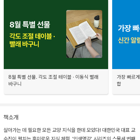
8월 특별 선물. 각도 조절 테이블 · 이동식 빨래
가장 빠르게
바구니
합
책소개
살아가는 데 필요한 모든 교양 지식을 한데 모았다! 대한민국 대표 교
수진이 펼치는 흥미로운 지식 체험, ‘인생명강’ 시리즈의 스물세 번째