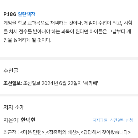
완전히 다른 방향으로 가는 것일까?
P.186
알란책장
그렇지 않다. 실패란 다음 단계로 가기 위해 잠깐 멈추거나 시도를 반
게임을 학교 교과목으로 채택하는 것이다. 게임이 수업이 되고, 시험
복하는 목표 달성 과정의 하나로 봐야 한다.
을 쳐서 점수를 받아내야 하는 과목이 된다면 아이들은 그날부터 게
임을 싫어하게 될 것이다.
추천글
조선일보:
조선일보 2024년 6월 22일자 '북카페'
저자 소개
지은이:
한덕현
저자파일
신간알림 신청
최근작 :
<마음 단련>
,
<집중력의 배신>
,
<답답해서 찾아왔습니다>