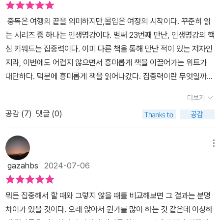
해서는 고(go)와 스톱(stop), 즉 언제 더 자극을 추구하고 멈출지에
대한 판단 능력을 배워야 한다고 저자는 거듭 강조한다. 규칙과 계획
중독은 여행의 끝을 의미하지만,몰입은 여정의 시작이다. 꾸준히 읽
을 세워 충동으로 흐르지 않도록 조심해야 하며, 내가 좋아하는 것만
는 시리즈 중 하나는 인생명강이다. 벌써 23번째 만난, 인생명강의 핵
하기보다는 해야 하는 일에도 집중해야 하는 것이 핵심이다. 한편 저
심 키워드는 집중력이다. 이미 다른 책을 통해 만난 적이 있는 저자인
자는 책을 통해 문화적·기술적 환경에 따라 변하는 상황을 단지 중독
지라, 이번에도 어렵지 않으면서 흥미롭게 책을 이끌어가는 위트가
이라 단정 짓고 과거의 기준과 치료법에 따라 대처하는 것을 경계하
대단하다. 덕분에 흥미롭게 책을 읽어나갔다. 집중력이란 무엇일까?
라 이른다. 오히려 인터넷과 디지털 문화의 특징을 알아내고 이것을
단지 의자에 엉덩이를 오래 붙이고 않는 게 집중력을 의미할까? 그렇
올바르게 사용하는 방법을 제시하는 것이 단순히 의학적 진단을 내리
더보기
다면 10시간 넘게 게임을 하는 사람들을 마주했을 때, 그들 역시 집중
는 것보다 훨씬 현명한 극복 방안이라는 것이다. 인간의 인지 능력이
공감 (
7
)
댓글 (0)
력 뛰어나다고 말할 수 있을까? 저자는 단연코 아니라고 이야기한다.
나 행동은 능동성과 수동성이 조화를 이룰 때 비로소 발전이 있다. 자
집중력은 좋아하는 것이 아닌, 싫어하는 것에도 끈기 있게 해낼 수 있
신의 이야기에 포커스를 맞추고 삶에 대한 능동적인 설계가 이루어질
는 것이다. 좋아하는 것을 오래 하는 건 누구나 할 수 있다. 문제는, 싫
메뉴
때, 원치 않는 집중을 끊어내는 몰입 혁명이 시작될 것이다.
어하는 것에도 그런 끈기를 발휘할 수 있느냐다. 그러면서 몰입과 중
gazahbs
2024-07-06
독, 집중력과 충동성에 대해 구체적인 예를 들어 설명해 준다. 사실 몰
입과 중독은 어떤 차이가 있을까? 알다시피 중독은 부정적인 의미를
뭐든 집중해서 할 때와 그렇지 않을 때를 비교해보면 그 결과는 분명
지니고 있는데 비해, 몰입은 의미가 긍정적이다. 중독과 몰입의 이미
차이가 있을 것이다. 오래 앉아서 뭔가를 많이 하는 것 같은데 이상하
지가 다른 이유는, 중독의 경우는 많은 시간과 에너지를 사용하지만