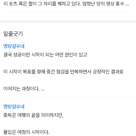
에서 딸랑이를 흔들어주면 즐거워하고, 멈추면 웃음도 함께 멈춘다.
리 숏츠 혹은 짤이 그 자리를 꿰차고 있다. 엄청난 양의 영상 홍수 속
에서 알고리즘은 신기할 만큼 내가 관심 있는 숏츠만을 선별해서 보
여준다. 관심 영상을 단 하나만 시청해도 여기에 연결된 수십, 수백 개
의 영상이 추천되는 시스템이 이미 갖춰져 있다. 나의 관심도에 자극
밑줄긋기
적인 요소까지 더해지면 한두 개만 보고 끄려던 마음은 어느새 사라
지고 몇 시간이 훌쩍 지나버리고 만다. 이런 문화적·기술적 환경에 따
명랑걸우네
라 변하는 상황을 단지 중독이라고 정의하고 과거의 기준과 치료법에
결국 성공이란 시작이 되는 어떤 원인이 있고
따라 대처하는 것은 너무 진부한 방법이 아닐까? 오히려 인터넷과 디
지털 문화의 특징을 알아내고 이것의 장단점을 파악해 올바르게 사용
이 시작이 목표를 향해 중간 점검을 반복하면서 긍정적인 결과로
하는 방법을 제시하는 것이 진단 기준과 의학적 정의를 내리려는 속
도보다 몇 십 배나 빠르게 흘러가는 문화적 현상을 극복할 수 있는 방
이어지는 과정이다.
안이 될 것으로 생각한다.
그렇다면 실패란 무엇일까?
명랑걸우네
중독은 여행의 끝을 의미하지만,
중간에 있는 목표가 사라지거나 길을 잃어
몰입은 여정의 시작이다.