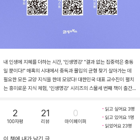
내 인생에 지혜를 더하는 시간, '인생명강' "결과 없는 집중력은 충동
일 뿐이다!" 매혹의 시대에서 중독과 몰입의 균형 찾기 살아가는 데
필요한 모든 교양 지식을 한데 모았다! 대한민국 대표 교수진이 펼치
는 흥미로운 지식 체험, ‘인생명강’ 시리즈의 스물세 번째 책이 출간됐
다. 역사, 철학, 과학, 의학, 예술 등 전국 대학 각 분야 최고 교수진의
명강의를 책으로 옮긴 인생명강 시리즈는 독자들의 삶에 유용한 지식
읽고 싶어요 3명
2
21
0
을 통해 오늘을 살아갈 지혜와 내일을 내다보는 인사이트를 제시한
읽고 있어요 1명
100자평
리뷰
마이페이퍼
다. 도서뿐만 아니라 온라인 강연·유튜브·팟캐스트를 통해 최고의 지
읽었어요 23명
식 콘텐츠를 일상 곳곳에서 만나볼 수 있는 지식교양 브랜드이다. 『집
이 책에 내가 남긴 글