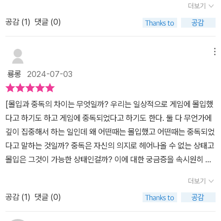
는 결국 중독이라는 집중력이 아니라 능동성을 지닌 진정한 의미의
더보기
이가 든다고 뇌가 퇴화하는 것이 아니라, 효율적으로 변화된다고 한
력이라는 키워드로 설명하기를 시도한다.경쟁이 치열한 세상이다. 적
몰입으로 나아가기 위한 방향성을 제시함과 동시에 방법을 알려주는
다. 뇌를 건강하게 유지하려 할 때, 가장 나쁜 것은 과부하라고 한다.
공감 (
1
)
댓글 (0)
어도 내가 쓰는 글만큼은 '남들보다 1퍼센트라도 더 효율적으로 사는
셈이다. 책 내용 중 중독에서 벗어나고자 하는 방법 중 폐인에서 탈출
적절한 휴식이 필요하다는 것이다. 책을 읽으며 생각의 전환이 여러
것이 잘 사는 것이다'라는 처세법을 강요하는 또 하나의 자기계발서
하기가 나오는데 우울한, 게으른, 충동성 폐인이라는 세 가지 종류의
부분에서 일어났던 것 같다. 특히 성공과 실패에 대한 저자의 정의는
가 되고 싶지는 않았다. 그보다는 자신이 들인 노력의 본전도 찾지 못
메뉴
폐인이 나오는데 폐인이라고 하니 상당히 심각한 문제성을 지닌 인간
충분히 상황을 환기시킬만한 내용이어서 기억하고 싶다. ​결국 성공이
한 허망한 사람들이 중독이라는 헛아을 원망만 하고 있는 것이 안타
처럼 극단적인 느낌마저 들지만 사람이라면 조금씩은 이런 세 가지
룡롱
2024-07-03
란 시작이 되는 어떤 원인이 있고 이 시작이 목표를 향해 중간 점검을
까웠다. 그래서 이들이 잠시 잊고 있었던 자신을 찾으며, 최소의 본전
요소가 있을테고 만약 지금 어떤 성과를 내야 함에도 불구하고 그를
반복하면서 긍정적인 결과로 이어지는 과정이다. 그렇다면 실패란 무
을 회복할 수 있는 소소한 위로 혹은 잔소리를 조금 써보고자 했다. 이
위한 집중과 몰입이 되지 않는다면 자신이 현재 어떤 폐인인지를 생
[몰입과 중독의 차이는 무엇일까? 우리는 일상적으로 게임에 몰입했
엇일까? 중간에 있는 목표가 사라지거나 길을 잃어 완전히 다른 방향
글을 통해 스스로 중독에 취약하다고 생각하는 많은 사람이 위안을
각해볼 필요가 있어 보인다. 그렇게 스스로에 대한 정확한 이해를 통
다고 하기도 하고 게임에 중독되었다고 하기도 한다. 둘 다 무언가에
으로 가는 것일까? 그렇지 않다. 실패란 다음 단계로 가기 위해 잠깐
얻으며 중독을 극복하고 몰입으로 나아가기 위한 길을 찾기 위해 노
해 어떻게 하면 중독을 벗어나 진정한 몰입으로서의 집중력 향상을
깊이 집중해서 하는 일인데 왜 어떤때는 몰입했고 어떤때는 중독되었
멈추거나 시도를 반복하는 목표 달성 과정의 하나로 봐야 한다.결국
력한다면 나로서는 더할 나위 없는 보람일 것이다. (p. 7, 8)-프롤로
위한 뇌를 사용해야 하는지에 대한 방법이 나오는데 개그소재처럼 여
다고 말하는 것일까? 중독은 자신의 의지로 헤어나올 수 없는 상태고
성공이란 시작이 되는 어떤 원인이 있고 이 시작이 목표를 향해 중간
그 中-'중독은 여행의 끝을 의미하지만 몰입은 여정의 시작이다. (p.
겨졌던 그 유명한 전두엽에 대한 이야기부터 시작해 요즘 은근히 많
몰입은 그것이 가능한 상태인걸까? 이에 대한 궁금증을 속시원히 해
점검을 반복하면서 긍정적인 결과로 이어지는 과정이다. 그렇다면 실
9)저자는 뇌과학 연구와 심리 이론, 임상을 토대로 주체적 삶을 만드
이 언급되는 도파민이나 자극은 물론 멀티태스킹 등에 대한 정확한
결해 줄 책이 출간되어 읽어보았다.'집중력의 배신'이란 이 책은 중앙
패란 무엇일까? 중간에 있는 목표가 사라지거나 길을 잃어 완전히 다
는 '능동적 집중력'에 대해 되짚어 보려고 한다. 과몰입 주치의로 일하
더보기
이해를 돕고 있다.책에서는 이렇듯 집중력을 방해하는 요소로서 앞에
대 정신과 교수인 저자가 기존의 중독과 몰입이 단지 나쁜것과 좋은
른 방향으로 가는 것일까? 그렇지 않다. 실패란 다음 단계로 가기 위
면서 다양한 연구와 임상사례를 경험한 저자가 제시하는 솔루션을 이
서도 언급했던 중독에 대해 좀더 깊이있게 파고들고 이때 이것이 어
공감 (
1
)
댓글 (0)
것으로 치부되던 틀에서 벗어나, 두 상태간의 공통점과 차이점을 뇌
해 잠깐 멈추거나 시도를 반복하는 목표 달성 과정의 하나로 봐야 한
해하기 위해서는 일단, 어떤 정의들이 나올때마다 자세히 읽고 기억
느 정도의 수준에 이르렀을 때 병으로 생각할 수 있는지, 중독과 관련
과학적으로 밝힌 책이다. 이어서 중독이 아닌 몰입으로 가기 위해 어
다.중독은 여행의 끝을 의미하지만,몰입은 여정의 시작이다.
해둘 것을 권하고 싶다.스마트폰이 대중화되면서 이런 현상은 점점