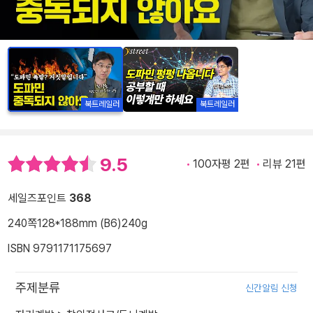
북트레일러
북트레일러
9.5
100자평 2편
리뷰 21편
세일즈포인트
368
240쪽
128*188mm (B6)
240g
ISBN 9791171175697
주제분류
신간알림 신청