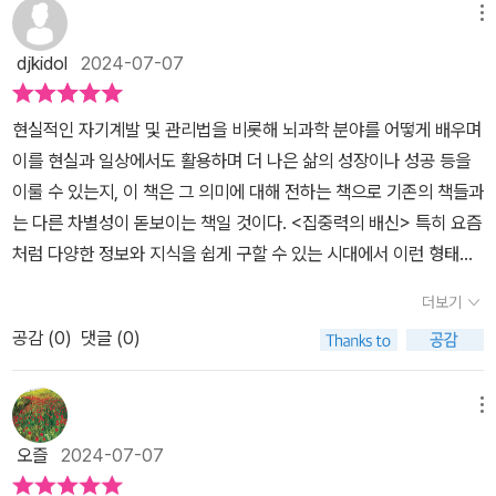
한 감정적 내지는 정신적인 문제 등도 함께 언급해서 최종적으로 최
떤 노력이나 행동이 필요한지 그 방법을 제시한다.책은 우선 중독과
메뉴
더 심해졌고, 소위 '도둑맞은 집중력'이 사회문제로까지 지적되기도
상의 몰입 상태를 통한 자기 절제력을 기르는 것은 물론 주체적인 삶
몰입이란 것이 어떤 것인지, 의학에서 중독이라 판단하기 위한 세가
한다. 그렇다면 중독과 몰입은 어떻게 같고, 또 어떻게 다를까? 중독
djkidol
2024-07-07
으로 나아가는 방법에 대해 이야기 한다.단순히 집중력에 대한 이야
지 요건과 중독의 폐해 등 중독의 실체에 대해 알아본다. 이어 중독과
과 몰입은 공통적으로 어떤 한 가지 행위를 지속적으로 하고 싶은 욕
기를 읽을 수 있는 책이라 생각한 것과는 차원이 다른 접근법의 이야
몰입의 차이, 온전한 몰입이 되기 위해 필수요소는 능동성과 방향성
구를 의미한다. 하지만 중독에는 특정 물질로 사용하고 싶은 강한 욕
현실적인 자기계발 및 관리법을 비롯해 뇌과학 분야를 어떻게 배우며
기라 흥미로웠던 책이였다.- 출판사에서 도서를 제공받아 본인의 주
이란 두가지 요소가 수반되어야 함을 지적한다. 이어 집중과 관련된
구 혹은 의지가 포함되며 사용자가 이 물질에 대한 통제를 어려워한
이를 현실과 일상에서도 활용하며 더 나은 삶의 성장이나 성공 등을
관적인 견해에 의하여 리뷰를 작성했습니다.
뇌와 호르몬에 대해 살펴보고 우울증과 ADHD 및 애착이나 불안장
다는 특징이 있다. 또한 특정 물질을 사용함으로써 유해한 결과가 따
이룰 수 있는지, 이 책은 그 의미에 대해 전하는 책으로 기존의 책들과
애와 같은 장애에 대해 살펴본다. 마지막으로 건강한 몰입을 위해 실
라온다는 사실을 자각함에도 불구하고 끊어내지 못하고 어느 순간부
는 다른 차별성이 돋보이는 책일 것이다. <집중력의 배신> 특히 요즘
질적으로 도움이 될만한 내용들과 디지털 치료제 등 새로운 시도들에
터는 강한 충동에 휩싸여 지속적으로 사용한다는 점이 몰입과는 구분
처럼 다양한 정보와 지식을 쉽게 구할 수 있는 시대에서 이런 형태의
대해 알아보며 끝을 맺는다.책을 읽고, 몰입과 중독이 충동성이라는
된다. 반면 몰입의 사전적인 의미는 주위의 잡념, 그리고 방해물을 차
포화 현상으로 인해 올바른 선택과 집중이 어려운 분들이라면 책을
추진력에서 기원하는 것은 동일하지만 컨트롤 가능하냐 하지 않냐에
더보기
단하고 원하는 곳에 자신의 모든 정신을 집중하는 일이다. (p. 18~1
통해 접하며 새로운 기준과 관점으로 자신의 현실과 삶에 대해 함께
서 갈린다는 것을 알게 되었는데, 그렇다면 컨트롤을 위한 동인은 무
9)저자가 '도둑맞은 집중력'을 읽었는지는 모르겠으나, '도둑맞은 집
공감 (
0
)
댓글 (0)
생각해 보는 것도 좋을 것이다.​아무래도 나이가 들수록 해당 영역의
엇일까 궁금해졌다. 한편 좋아하는 일을 오래하는 것은 집중력과 무
중력'이라는 책은 저널리스트인 저자가 본인이 핸드폰과 인터넷에 중
경우 더 어렵게 느껴질 것이며 상대적으로 공부나 일, 업무 등에 있어
관하고, 하기 싫은 것을 오래 지속할 수 있는 것이 의학에서 바라보는
독된것이 아닌가 그래서 집중력을 도둑맞은 것이 아닌가 하는 의구심
서도 더 나은 성과를 내야 하는 입장이라면 책에서 표현되는 의미를
메뉴
집중력이라는 사실은 굉장히 신박했다. 중독의 요소가 굉장히 많은
을 풀어나가는 과정을 담고 있는 책으로 개인적 문제와 해결책 보다
통해 배우며 활용해 보는 것도 괜찮을 것이다. <집중력의 배신> 개인
요즘, 일독해보면 좋을 것 같다.- 본 서평은 출판사로부터 책을 제공
오즐
2024-07-07
는 사회시스템적 개선을 촉구하는 결말로 마무리하고 있는 책이다. <
마다 해당 영역을 이해하는 그리고 활용하는 방식도 다르지만 책에서
받아 읽고, 주관적으로 작성한 서평입니다.#집중력의배신 #한덕현 #
집중력의 배신>의 저자는 아마도 '도둑 맞은 집중력'에서 '집중력'이