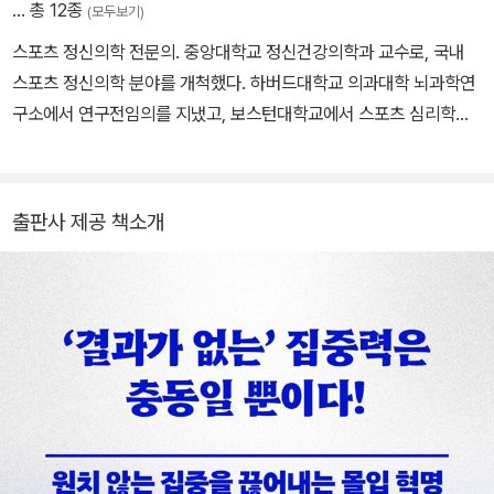
… 총 12종
(모두보기)
스포츠 정신의학 전문의. 중앙대학교 정신건강의학과 교수로, 국내
스포츠 정신의학 분야를 개척했다. 하버드대학교 의과대학 뇌과학연
구소에서 연구전임의를 지냈고, 보스턴대학교에서 스포츠 심리학의
거장인 레너드 자이조프스키 교수를 사사하여 공동 연구를 진행했다.
프로야구단 현대유니콘스 스포츠 심리 자문을 시작으로, 2023년 프
로야구 한국시리즈 LG트윈스 우승을 도왔다. 야구뿐 아니라, 축구,
출판사 제공 책소개
농구, 골프, 게임 분야의 프로 스포츠 선수들에게 심리 자문 및 상담을
하고 있다. 2018년 IOC 주최 세계 의학 심포지엄에 초청되어 엘리트
운동선수들의 정신 건강에 대하여 토론 및 공동 연구를 진행한 바 있
다. 2014년 소치 동계올림픽, 2018년 평창 동계올림픽 빙상 과학훈
련위원회 위원장을 역임했고, 2024년 파리 올림픽 국가대표 경기력
향상 지원 전문가로 위촉되었다. 지은 책으로 《불안한 것이 당연합니
다》 《집중력의 배신》 《답답해서 찾아왔습니다》(공저) 《스포츠 정신
의학》 등이 있다.