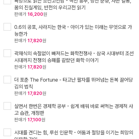
욕망으로 읽는 조선고전담 - 역전 흥부, 당찬 춘향, 자존 길동,
꿈의 진실게임, 반전의 우리고전 읽기
판매가
16,200
원
0.6의 공포, 사라지는 한국 - 아이가 있는 미래는 무엇으로 가
능한가
판매가
17,820
원
곽재식의 속절없이 빠져드는 화학전쟁사 - 삼국 시대부터 조선
시대까지 전쟁의 승패를 갈랐던 화학 이야기
판매가
17,820
원
더 포춘 The Fortune - 타고난 팔자를 뛰어넘는 돈복 끌어당
김의 법칙
판매가
17,820
원
살면서 한번은 경제학 공부 - 쉽게 배워 바로 써먹는 경제적 사
고 습관, 개정판
판매가
17,100
원
시대를 견디는 힘, 루쉰 인문학 - 어둠과 절망을 이기는 희망의