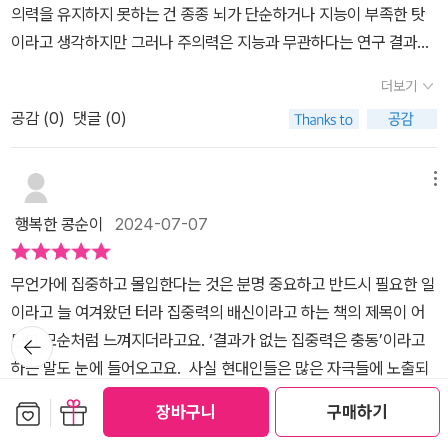
좋을 것이다. 새로운 형태의 자기계발 및 두뇌계발 관련 조언서로 볼
의력을 유지하지 못하는 건 종종 뇌가 단순하거나 지능이 부족한 탓
어요. 중요한 건 자신의 뇌에 대해 제대로 정확히 알고 있어야 충동성
됐다고 말하고 공부를 책읽기를 한참 하고 있는 아이에게는 집중력이
수 있는 이 책을 통해 자신의 삶에 대해서도 함께 생각해 볼 것을 권하
이라고 생각하지만 그러나 주의력은 지능과 무관하다는 연구 결과가
을 몰입으로 바꾸어 주체적이고 능동적인 삶을 살 수 있다는 거예요.
좋다고 말한다. 하지만 이게 맞는 표현일까? 저자는 아니라고 단언한
고 싶다. 책을 통해 접하며 판단해 보자.
나왔다고 합니다. 연구팀은 이러한 기능의 차이는 노기 단순하거나
《집중력의 배신》은 현재 중앙대학교병원 게임과몰입상담치료센터에
다.좋아하는 일을 오래 하는 것은 집중력과는 무관하다. 오히려 싫어
더보기
지능이 떨어져서가 아니라 자극에 반응하고 방식이 복잡해지기 때문
서 팀장을 맡고 있는 한덕현 정신의학 박사님의 책이에요. 인생명강
하는 것을 지속할 수 있는 능력, 복잡한 것을 해결하기 위해 오랫동안
공감 (
0
)
댓글 (0)
이라고 합니다.<집중력의 배신>을 읽으니 뇌과학의 놀라운 발견을
시리즈 스물세 번째 책으로, 집중력을 잃어버린 사회에서 우리가 무
고민할 수 있는 능력이 의학적인 측면에서 바라본 집중력에 더 가깝
다시 하게 되었습니다. 집중력의 배신 원치 않는 집중을 끊어내는 몰
엇을 알아야 하고, 어떻게 해야 하는지를 알려주고 있어요. 저자는 뇌
다. 이것을 조금 더 과학적으로 설명하면, 복잡하고 많은 양의 데이터
입 혁명 내 인생에 지혜를 더하는 시간, ‘인생명강’ 시리즈를 읽고
메뉴
과학 연구와 심리 이론, 임상을 토대로 중독이 왜 위험한지, 중독의 마
가 머릿속에 들어왔을 때 빠르게 계산할 수 있는 능력을 집중력이라
수집하는 독자입니다. 이번책은 <집중력의 배신>으로 뇌과학 연구와
지노선을 무너뜨리는 공존 질환에 대해 살펴보고 치료의 중요성을 거
고 이야기한다. 요즘 말로는 쉽게 멀티태스킹이라고도 바꿔 말할 수
행복한 콩순이
2024-07-07
심리 이론과 임상을 토대로 주체적 삶을 만드는 ‘능동력 집중력’에 관
듭 강조하고 있어요. 공존 질환 관리는 몰입을 중독으로 가게 만드는
도 있겠다. (p. 32)게임좋아하는 아이가 게임을 오래 하고 책읽기 좋
한 이야기입니다. 15초 집중력을 권하는 사회, 문제는 방향성에 있다
결정적인 병적 상황이라서 이를 제대로 아는 것이 가장 빠르게 중독
아하는 아이가 책읽기를 오래 하는 것은 집중력과는 무관하다는 소리
무언가에 집중하고 몰입한다는 것은 분명 중요하고 반드시 필요한 일
고 합니다. 정신건강의학과 한덕현 전문가에게 들어보는 이야기 기대
에서 벗어나는 지름길이라고 하네요. 무엇보다도 OTT 시대에 숏츠
다. 집중력에 대해서는 이해가 가는데, 멀티태스킹에 대해서는 잘 이
이라고 늘 여겨왔던 터라 집중력의 배신이라고 하는 책의 제목이 어
가 됩니다. 바쁘게 돌아가는 일상 속에 집중력이 필요한 시대에 살고
를 즐겨보는 청소년들에게 필요한 건 올바르고 건전하게 사용하는 방
해가 가지 않았다. 동시다발적으로 여러가지 일을 하는 것을 멀티태
뒤로가
딘가 모순처럼 느껴지더라고요. ‘결과가 없는 집중력은 충동’이라고
있습니다. 집중력이 높은 사람은 첫째 줄을 읽으면서 핵심 단어와 상
기
법을 배우는 일이라는 거예요. 숏츠의 무한 시청의 문제점은 남이 만
스킹이라고 하는 줄 알았는데, 그래서 한가지에 집중하지 못하는 것
하는 말도 눈에 들어오고요. 사실 현대인들은 많은 자극들에 노출되
황을 추출해 기억하고 두번 째 줄을 읽으면 첫 번째 줄에서 추출한 요
든 짧은 재미를 수동적 자세로 받아들여서 정작 자신이 능동적으로
을 좋은 말로 멀티태스킹에 능하다로 말하는 줄 알았는데, 집중력이
어 있다보니 사실 더 고자극을 원하는 것은 분명한 것 같습니다. 책 속
소를 합쳐서 내용을 파악하고 다시 세번째 줄을 읽으면서 살을 붙이
보관함담기
선물하기
장바구니
구매하기
만드는 창작물에서는 재미를 느끼지 못하게 되므로 무의미한 소비 상
멀티태스킹이라니... 중독, 집중력, 멀티태스킹 등 이 책을 읽는동안
에서도 도파민 이야기가 나오지만 좀 더 강한 자극을 원하게 되는 일
는 식으로 스토리와 내용을 유기적으로 이해합니다. 이것을 멀티 태
더보기
태, 중독에 빠진다는 거예요. 숏츠든 게임이든 콘텐츠를 대할 때 가장
자주 나오는 몇가지 개념은 평소 알던 것과 사뭇 달랐다. 흔하게 사용