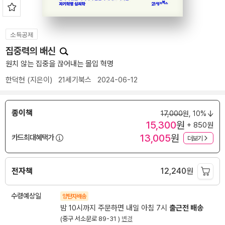
소득공제
집중력의 배신
원치 않는 집중을 끊어내는 몰입 혁명
한덕현
(지은이)
21세기북스
2024-06-12
종이책
17,000
원,
10%
15,300
원
+ 850원
13,005
원
카드최대혜택가
더보기
전자책
12,240
원
수령예상일
양탄자배송
밤 10시까지 주문하면 내일 아침 7시
출근전 배송
(중구 서소문로 89-31 )
변경