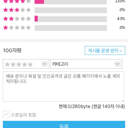
com/book21pub 직장인 10명 중 3명은 숏폼 중독! 산만한 시절을
13.0%
건너는 도파민 중독자들의 자기 조절력 수업 현대사회에서 중독은 낯
0%
선 단어가 아니다. 대중매체에서도 스마트폰 중독, 사랑 중독, 일중독,
4.3%
카페인 중독 등 가벼운 증상부터 인터넷 중독, 도박 중독, 알코올 중독
0%
등 심각한 현상에 이르기까지 ‘중독’이라는 단어를 무분별하게 사용
하며 지나친 자신의 관심을 한 단어로 압축해 표현하려는 현상이 만
연해졌다. 그리고 누군가는 오늘날을 ‘몰입’을 잃어버린 시대라고 말
100자평
게시물 운영 원칙
하기도 한다. 주변의 자극이 너무 많기에 산만하게 굴거나 지금 당장
카테고리
해야 하는 일에 우선순위를 정하지 못한 채 우왕좌왕한다. 소아청소
년, 인터넷 및 게임과몰입, 스포츠 정신의학, 알코올중독 등의 전문 분
야에서 활발한 연구와 실천을 이어가는 한덕현 교수는 국내 최초 게
임과몰입힐링센터를 열어 자신이 들인 노력의 본전도 찾지 못한 허망
한 사람들이 중독에서 몰입으로 전환되는 능동적인 삶을 되찾는 데
도움이 되고자 하였고, 이 책은 그러한 활동의 결과물이기도 하다.
현재
0
/280byte (한글 140자 이내)
『집중력의 배신』은 중독은 부정, 몰입은 긍정이라는 이분법적 논의
스포일러 포함
대신 두 행위에서 중요한 개념인 충동성, 도파민, 전두엽 등을 전 범위
등록