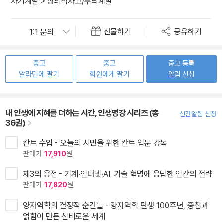
자기계발
>
창의적사고/두뇌계발
선물하기
공유하기
중고
중고
중고 등록
알라딘에 팔기
회원에게 팔기
알림 신청
내 인생에 지혜를 더하는 시간, 인생명강 시리즈 (총
신간알림 신청
36권)
칸트 수업 - 오늘의 시민을 위한 칸트 입문 강독
판매가
17,910
원
제3의 응전 - 기계·인터넷·AI, 기술 혁명에 응답한 인간의 전략
판매가
17,820
원
양자역학의 결정적 순간들 - 양자역학 탄생 100주년, 중첩과
얽힘이 만든 신비로운 세계