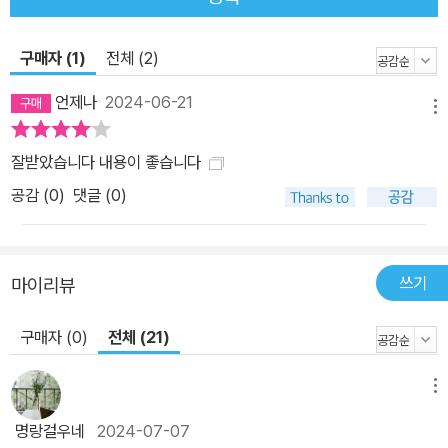
로 다루며 도둑맞았던 ‘집중력’에 대한 이야기를 다양한 차원으로 전
개한다. 저자는 결과가 없는 집중력은 충동일 뿐임을 강조하며 완벽
한 몰입이란 다른 사람이 재단하고 편집한 알고리즘을 감흥 없이 반
구매자 (1)
전체 (2)
복하는 것이 아닌 싫어하는 것을 지속할 수 있는 능력, 복잡한 것을 해
언제나
2024-06-21
결하기 위해 오랫동안 고민하고 다음 단계로 나아가는 주체적인 과정
메뉴
이라고 당부한다. 이 책에서 소개하는 뇌과학적인 이론과 최신 연구
잘받았습니다 내용이 좋습니다
결과를 바탕으로 한 몰입으로의 긍정적 전환 사례, 중독과 몰입의 균
공감 (
0
)
댓글 (0)
형을 유지하기 위한 실용적인 전략들은 산만한 시절을 버텨내는 현대
인을 이탈 없이 목적지까지 안내한다. 자극 과잉 시대, ‘몰입의 기
술’은 따로 있다! 주체적인 삶으로 전환되는 능동적 집중력의 원칙 한
덕현 교수는 지금-여기를 ‘15초짜리 집중력을 권하는 사회’라고 정의
쓰기
마이리뷰
한다. 이 매혹의 시대에서 중독이 몰입이 되기 위해서는 충동성이 가
구매자 (0)
전체 (21)
지고 있는 엔진에 집중력이 가지고 있는 방향성과 조절 능력이 더해
져야 한다. 충동성과 집중력은 어떤 행위를 하고 싶은 욕구를 느낀다
는 데 공통된 성질이 있지만, 목표와 미래, 성취와 성공이라는 긍정적
메뉴
인 결과물에서 극명한 차이가 난다. 결국 충동성이 집중력이 되기 위
명랑걸우네
2024-07-07