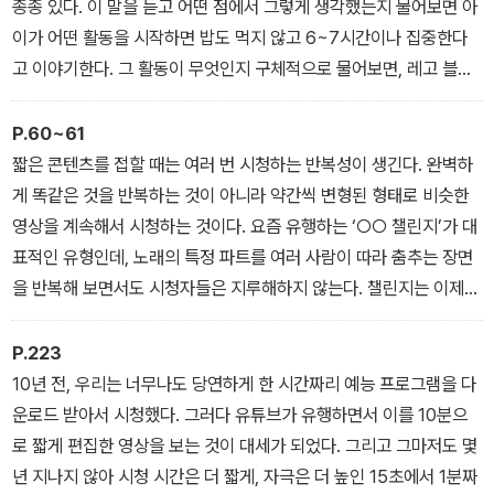
종종 있다. 이 말을 듣고 어떤 점에서 그렇게 생각했는지 물어보면 아
이가 어떤 활동을 시작하면 밥도 먹지 않고 6~7시간이나 집중한다
고 이야기한다. 그 활동이 무엇인지 구체적으로 물어보면, 레고 블록
맞추기나만화책 읽기 등 대체로 아이가 좋아하는 활동인 경우가 많
다. 이 모습을 본 부모는 이 정도면 집중력이 높은 것 같은데 왜 학교
P.60~61
에서는 공부를 안 하는지, 왜 집중력에 문제가 있다고 하는지 이해할
짧은 콘텐츠를 접할 때는 여러 번 시청하는 반복성이 생긴다. 완벽하
수가 없다는 반응이다. 자, 한번 생각해보자. 이 아이는 정말로 집중력
게 똑같은 것을 반복하는 것이 아니라 약간씩 변형된 형태로 비슷한
이 높은 걸까? 부모님 말대로 특정 분야의 천재인 걸까? 안타깝지만
영상을 계속해서 시청하는 것이다. 요즘 유행하는 ‘○○ 챌린지’가 대
의학에서는 이런 학생을 두고 집중력이 높다고 하지 않는다. 다시 말
표적인 유형인데, 노래의 특정 파트를 여러 사람이 따라 춤추는 장면
해 좋아하는 일을 오래 하는 것은 집중력과는 무관하다. 오히려 싫어
을 반복해 보면서도 시청자들은 지루해하지 않는다. 챌린지는 이제
하는 것을 지속할 수 있는 능력, 복잡한 것을 해결하기 위해 오랫동안
하나의 트렌드로 자리 잡았을 정도다. 이러한 인간의 성향은 이미 오
고민할 수 있는 능력이 의학적인 측면에서 바라본 집중력에 더 가깝
래전부터 발현된 유구한 특징이다. 다만 이는 고차원적인 행위라기보
P.223
다. 이것을 조금 더 과학적으로 설명하면, 복잡하고 많은 양의 데이터
다는 본능에 가깝다고 볼 수 있다. 태어난 지 얼마 되지 않은 신생아에
10년 전, 우리는 너무나도 당연하게 한 시간짜리 예능 프로그램을 다
가 머릿속에 들어왔을 때 빠르게 계산할 수 있는 능력을 집중력이라
게 딸랑이를 반복해서 흔들어주는 것을 본 적이 있는가? 아기들은 딸
운로드 받아서 시청했다. 그러다 유튜브가 유행하면서 이를 10분으
고 이야기한다. 요즘 말로는 쉽게 멀티태스킹(multitasking)이라고
랑이를 흔들어줄 때는 관심을 보이며 까르르 웃고 재미있어하다가 그
로 짧게 편집한 영상을 보는 것이 대세가 되었다. 그리고 그마저도 몇
도 바꿔 말할 수도 있겠다.
소리가 멈추면 웃음을 뚝 그치고 의아한 표정을 짓는다. 또다시 눈앞
년 지나지 않아 시청 시간은 더 짧게, 자극은 더 높인 15초에서 1분짜