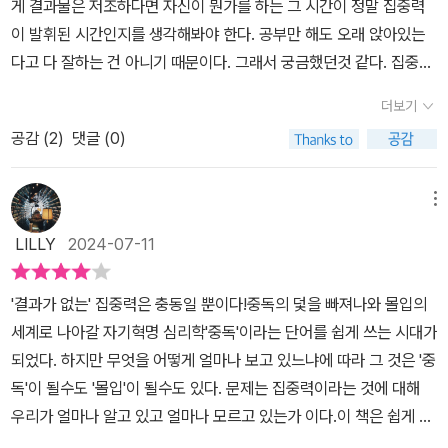
게 결과물은 저조하다면 자신이 뭔가를 하는 그 시간이 정말 집중력
그 결과가 상당히 부정적이고, 시작보다 더 안 좋은 상황을 만들어내
이 발휘된 시간인지를 생각해봐야 한다. 공부만 해도 오래 앉아있는
기 때문이다. 반면, 몰입은 에너지와 시간을 투자해서 투자 전보다 더
다고 다 잘하는 건 아니기 때문이다. 그래서 궁금했던것 같다. 집중력
긍정적인 결과를 도출해낸다. 물론 포커스가 어디냐에 따라 몰입이
에 대해 이야기하고 있는, 게다가 '능동적 집중력'이라는 다소 생소한
아닌 중독으로 볼 여지도 있다고 한다. 그 밖에도 책에는 세 가지 유형
더보기
부분에 대해 이야기하고 있는 이 책 『집중력의 배신』의 내용이 말이
의 폐인에 대한 이야기와 ADHD, 우울증에 대해서도 다루고 있다. ​
공감 (
2
)
댓글 (0)
다.특히나 이 책은 21세기북스에서 출간하는 내 인생에 지혜를 더하
사실 학부모라면 내 아이의 집중력에 관심이 많은데, 바로 도파민과
는 시간, 인생명강 시리즈 23번째 도서로 중독과 몰입 사이의 균형을
연계하여 게임처럼 재미있게 공부를 할 수 있는 이야기도 등장한다.
찾아가는 이야기라는 점에서 집중력을 이야기하면 뜬금없이 중독이
메뉴
아무래도 중독하면 떠오르는 여러 가지 중 하나가 게임이 아닐까 싶
야기를 왜 하는 걸까 싶은 생각이 들게 해서 흥미롭다. 게다가 저자가
다. 특히 게임을 좋아하는 아이들 중에는 프로게이머를 꿈꾸는 아이
LILLY
2024-07-11
주장하는 바에 따르면 결과물이 없는 집중력이 충동일 뿐이라니 왜
들도 있다. 하지만 10여 시간씩 게임을 하는 소위 게임폐인인 아이가
제목이 '집중력의 배신'인지를 이해할 수 있었던 대목이다.저자는 이
뛰어난 프로그래머가 될 수 있을까? 저자는 안타깝게도 그런 경우를
'결과가 없는' 집중력은 충동일 뿐이다!중독의 덫을 빠져나와 몰입의
책에 대한 이야기를 하면서 상당히 과학적 증명과 논리적 설명을 뒷
지금까지 본 적이 없다고 한다. 바로 게임폐인인 아이의 뇌와 프로그
세계로 나아갈 자기혁명 심리학'중독'이라는 단어를 쉽게 쓰는 시대가
받침으로 하는데 무려 뇌과학 연구는 물론이거니와 심리 이론에 임상
래머의 뇌를 비교했을 때 차이가 있다고 한다. 그 밖에도 뇌를 활성화
되었다. 하지만 무엇을 어떻게 얼마나 보고 있느냐에 따라 그 것은 '중
까지 나오니 제법 믿음직한 내용이라 할 수 있겠다.책에서는 먼저 중
시키는 방법, 뇌의 발달과 관련된 부분도 흥미로웠다.​ 집중력은 결국
독'이 될수도 '몰입'이 될수도 있다. 문제는 집중력이라는 것에 대해
독과 몰입의 차이를 이해하고 우리의 일상을 방해하고 결국은 능동력
결과로 나타나야 한다. 집중하기 전보다 더 긍정적인 변화가 일어나
우리가 얼마나 알고 있고 얼마나 모르고 있는가 이다.이 책은 쉽게 말
집중력과는 배치되는 중독을 끊어내는 방법에 대해 이야기 한다. 이
고, 그 변화가 과거에 비해 더 성장해야 한다는 사실 말이다. 특히 나
해지는 중독에 대한 이해와 어려워보이는 몰입이라는 것에 대해 집중