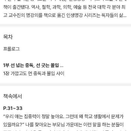
책이 출간됐다. 역사, 철학, 과학, 의학, 예술 등 전국 대학 각 분야 최
고 교수진의 명강의를 책으로 옮긴 인생명강 시리즈는 독자들의 삶에
유용한 지식을 통해 오늘을 살아갈 지혜와 내일을 내다보는 인사이트
를 제시한다. 도서뿐만 아니라 온라인 강연·유튜브·팟캐스트를 통해
목차
최고의 지식 콘텐츠를 일상 곳곳에서 만나볼 수 있는 지식교양 브랜
드이다.
프롤로그
『집중력의 배신』은 뇌과학 연구와 심리 이론, 임상을 토대로 주체적
1부 선 넘는 중독, 선 긋는 몰입
삶을 만드는 ‘능동적 집중력’에 대해 되짚어 본다. 과몰입 주치의 한덕
1장 가깝고도 먼 중독과 몰입 사이
현 교수는 중독과 몰입은 어쩌면 고래와 고래상어처럼 서로 다른
‘류’의 것이라고 이야기한다. 노력과 에너지를 소모시키는 동일한 과
책속에서
정을 거치면서도 두 가지 행위가 왜 극단의 결과를 야기하는지, 충동
성의 늪에 빠진 사람들이 어떻게 헤어나올 수 있는지, 급변하는 시대
P.31~33
에서의 몰입이란 결국 무엇을 나타내는지 이 책에서 안내하는 뚜렷하
“우리 애는 집중력이 정말 높아요. 그런데 왜 학교 생활에서 문제가
고 분명한 솔루션은 탐닉의 시대를 표류하는 현대인들에게 명징한 지
있을까요?” 나를 찾아오는 부모님 가운데는 이런 말을 하는 분들이
표가 되어 줄 것이다.