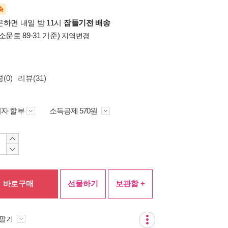
송
문하면 내일 밤 11시
잠들기전 배송
소문로 89-31 기준)
지역변경
(0)
리뷰(31)
자 할부
소득공제 570원
바로구매
선물하기
보관함 +
 팔기