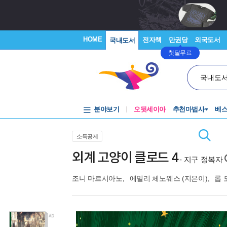
HOME
전자책
만권당
외국도서
국내도서
첫달무료
국내도
분야보기
오뒷세이아
추천마법사
베
소득공제
외계 고양이 클로드 4
- 지구 정복자
조니 마르시아노
,
에밀리 체노웨스
(지은이),
롭 