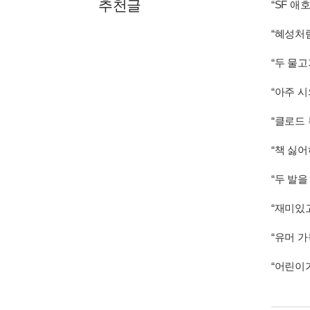
추천글
“SF 애
“혜성처
“두 물
“아주 
“클로드
“책 싫
“두 발
“재미있
“유머 
“어린이가