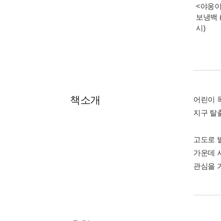
<야옹이
보냉백 
시)
책소개
어린이 
지구 탈
고도로 
가운데 
관심을 