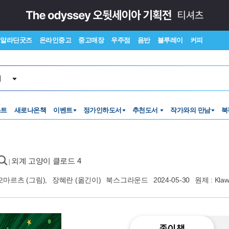
알라딘굿즈
온라인중고
중고매장
우주점
음반
블루레이
커피
서
스트
새로나온책
이벤트
정가인하도서
추천도서
작가와의 만남
북
외계 고양이 클로드 4
|
모마르츠
(그림),
장혜란
(옮긴이)
북스그라운드
2024-05-30
원제 : Klawd
종이책