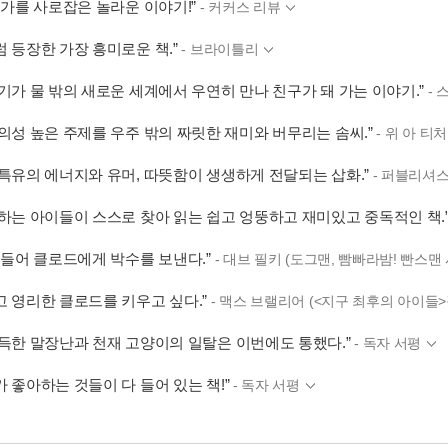
호가를 사로잡은 놀라운 이야기!”
- 커커스 리뷰
럼 등장한 가장 흥미로운 책.”
- 브라이틀리
고기가 물 밖의 새로운 세계에서 우연히 만나 친구가 돼 가는 이야기.”
-
시의성 높은 주제를 우주 밖의 짜릿한 재미와 버무리는 솜씨.”
- 위 아 티
 특유의 에너지와 유머, 따뜻함이 생생하게 전달되는 삽화.”
- 퍼블리셔스
어하는 아이들이 스스로 찾아 읽는 쉽고 엉뚱하고 재미있고 중독적인 책.
을 들어 클로드에게 박수를 보낸다.”
- 대브 필키 (도그맨, 빰빠라밤! 빤스맨
고 영리한 클로드를 키우고 싶다.”
- 맥스 브랠리어 (<지구 최후의 아이들
가득한 말장난과 천재 고양이의 일탈은 이번에도 통했다.”
- 독자 서평
 좋아하는 것들이 다 들어 있는 책!”
- 독자 서평