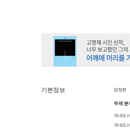
기본정보
양장본
주제 분
국내도
국내도