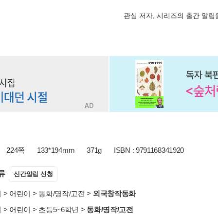
관심 저자, 시리즈의 출간 알
224쪽
133*194mm
371g
ISBN : 9791168341920
류
신간알림 신청
서
>
어린이
>
동화/명작/고전
>
외국창작동화
서
>
어린이
>
초등5~6학년
>
동화/명작/고전