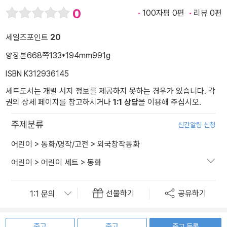
0
100자평 0편
리뷰 0편
세일즈포인트
20
양장본
668쪽
133*194mm
991g
ISBN K312936145
세트도서는 개별 서지 정보를 제공하지 못하는 경우가 있습니다. 각
권의 상세 페이지를 참고하시거나
1:1 상담
을 이용해 주십시오.
주제분류
신간알림 신청
어린이
>
동화/명작/고전
>
외국창작동화
어린이
>
어린이 세트
>
동화
선물하기
공유하기
중고
중고
중고 등록