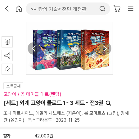
소득공제
고양이 / 곰 테이블 매트(랜덤)
[세트] 외계 고양이 클로드 1~3 세트 - 전3권
조니 마르시아노
,
에밀리 체노웨스
(지은이),
롭 모마르츠
(그림),
장혜
란
(옮긴이)
북스그라운드
2023-11-25
정가
42,000원