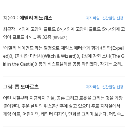
동을 선사한다.
eline)〉 시리즈를 쓰고 그렸다. 현재 가족과 함께 뉴저지 행성에 살고
있다. 고양이 황제 클로드의 장엄한 모험 연대기를 기록한 것만으로
지은이:
에밀리 체노웨스
저자파일
신간알림 신청
도 인간으로서 쓸모를 다했다고 생각한다.
최근작 :
<외계 고양이 클로드 6>
,
<외계 고양이 클로드 5>
,
<외계 고
양이 클로드 4>
… 총 33종
(모두보기)
‘에밀리 레이먼드’라는 필명으로 제임스 패터슨과 함께 《퇴학(Expell
ed)》, 《마녀와 마법사(Witch & Wizard)》, 《성에 갇힌 소녀(The G
irl in the Castle)》 등의 베스트셀러를 공동 작업했다. 작가는 오리
건주 포틀랜드에 살고 있는데, 1년에 140일은 ‘비’라고 알려진 찝찝
한 액체가 내리는 곳이다. 집에는 ‘미야옹’ 밖에 할 줄 모르는 지구 고
그림:
롭 모마르츠
저자파일
신간알림 신청
양이 두 마리가 함께 살고 있다.
어린 시절부터 지금까지 괴물, 공룡 그리고 로봇을 그리는 것을 가장
좋아한다. 추운 날씨의 위스콘신주에 살고 있으며 주로 지하실에서
게임 아트, 어린이책, 캐릭터 디자인, 만화를 그리며 보낸다. 머릿속
공상을 종이에 옮기지 않을 때는 아내와 두 아이, 개와 시간을 보낸다.