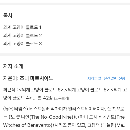
지는 오래전부터 고양이를 키우는 게 소원이었다. 마침내 등장한 고
양이가 평범하지 않다는 게 문제지만 라지는 고양이 클로드를 한없이
목차
사랑하며 모든 요구를 들어준다.
외계 고양이 클로드 1
이 사랑의 힘으로 클로드는 어질고 자애로운 황제로 거듭나게 될까?
외계 고양이 클로드 2
사람이 하루아침에 변하지 않는다는 말이 있듯 고양이도 마찬가지라
외계 고양이 클로드 3
좀 더 시간을 두고 지켜봐 주길! 일단 클로드의 머릿속은 인간을 이용
해서 순간 이동 장치를 만들어 자기 행성으로 돌아갈 꿍꿍이로 꽉 차
저자 소개
있다. 고양이 클로드와 인간 라지의 시점이 교차 구성되며 전개되는
이 동화는 두 존재가 서로를 얼마나 오해할 수 있는지 숨김없이 드러
지은이:
조니 마르시아노
저자파일
신간알림 신청
낸다.
최근작 :
<외계 고양이 클로드 6>
,
<외계 고양이 클로드 5>
,
<외계 고
양이 클로드 4>
… 총 42종
(모두보기)
목적을 위해 본심을 숨기고 인간을 상대하는 클로드의 엉뚱한 언행은
폭소가 터지게 한다. 클로드의 말이라면 뭐든 믿고 따르는 라지의 모
〈뉴욕 타임스〉 베스트셀러 작가이자 일러스트레이터이다. 쓴 책으로
습 역시 짠한 웃음과 연민을 자아낸다. 전혀 어울리지 않는 두 존재가
는 《노 굿 나인(The No-Good Nine)》, 〈마녀 도시 베네벤토(The
호흡을 맞춰 낯선 세계에 적응해 나가는 모습은 그 자체로 감탄과 감
Witches of Benevento)〉시리즈 등이 있고, 그림책 〈매들린(Mad