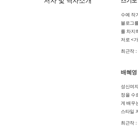
저자 및 역자소개
스기노
수예 작가
블로그를
를 차지
저로 <가
최근작 :
배혜영
성신여자
정을 수
게 배우는
스타일 
최근작 :