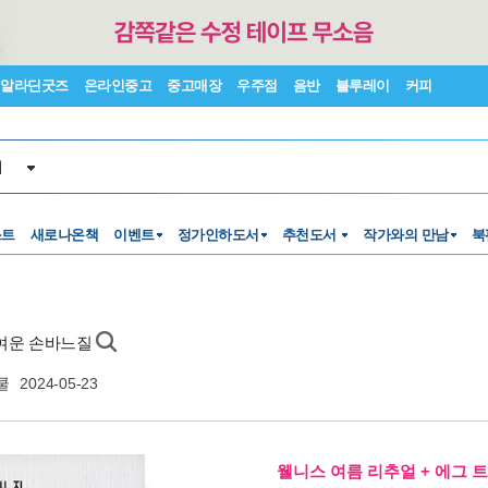
알라딘굿즈
온라인중고
중고매장
우주점
음반
블루레이
커피
서
스트
새로나온책
이벤트
정가인하도서
추천도서
작가와의 만남
북
고 귀여운 손바느질
쿨
2024-05-23
웰니스 여름 리추얼 + 에그 트