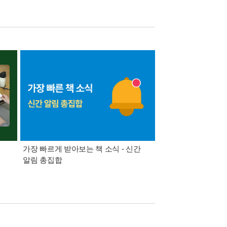
가장 빠르게 받아보는 책 소식 - 신간
경기컬처패스 1만원 
알림 총집합