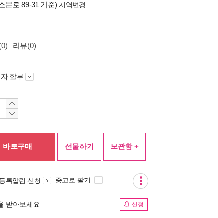
소문로 89-31 기준)
지역변경
0)
리뷰(0)
자 할부
바로구매
선물하기
보관함 +
중고로 팔기
 등록알림 신청
림을 받아보세요
신청