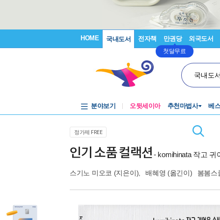
HOME
전자책
만권당
외국도서
국내도서
첫달무료
국내도
분야보기
오뒷세이아
추천마법사
베
정가제 FREE
인기 소품 컬랙션
- komihinata 작
스기노 미오코
(지은이),
배혜영
(옮긴이)
봄봄스