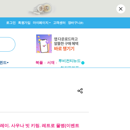
로그인
회원가입
마이페이지
고객센터
장바구니
(0)
투비컨티뉴드
펀드
북플
서재
창작플랫폼
투비컨티뉴드
레이. 사우나 빗 키링. 레트로 물병(이벤트