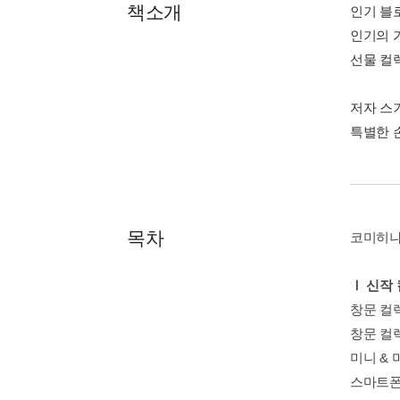
책소개
인기 블
인기의 
선물 컬
저자 스
특별한 
목차
코미히나
Ⅰ 신작
창문 컬
창문 컬
미니 & 
스마트폰