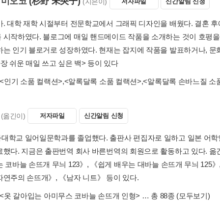
 미오코
(杉野 未央子)
(지은이)
저자파일
신간알림 신청
. 대학 재학 시절부터 전문학교에서 그래픽 디자인을 배웠다. 결혼 후에는 
 시작하였다. 블로그에 매일 핸드메이드 작품을 소개하는 것이 호평을 
하는 인기 블로거로 성장하였다. 현재는 잡지에 작품을 발표하거나, 문
장 쉬운 매일 쓰고 싶은 백> 등이 있다
<인기 소품 컬랙션>
,
<알록달록 소품 컬랙션>
,
<알록달록 손바느질 소
(옮긴이)
저자파일
신간알림 신청
대학교 일어일문학과를 졸업했다. 출판사 편집자로 일하고 일본 어학
료했다. 지금은 출판번역 회사 바른번역의 회원으로 활동하고 있다. 옮
 코바늘 손뜨개 무늬 123》, 《쉽게 배우는 대바늘 손뜨개 무늬 125
자연주의 손뜨개》, 《남자 니트》 등이 있다.
<옷 갈아입는 아미무스 코바늘 손뜨개 인형>
… 총 88종
(모두보기)