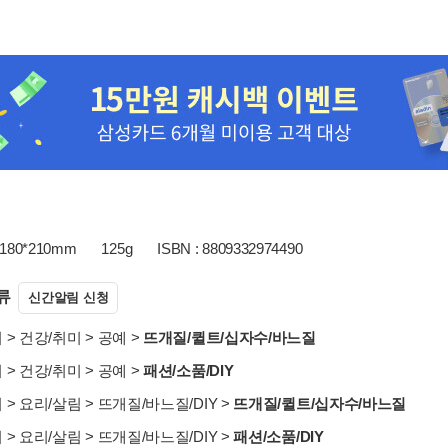
180*210mm
125g
ISBN : 8809332974490
류
신간알림 신청
서
>
건강/취미
>
공예
>
뜨개질/퀼트/십자수/바느질
서
>
건강/취미
>
공예
>
패션/소품/DIY
서
>
요리/살림
>
뜨개질/바느질/DIY
>
뜨개질/퀼트/십자수/바느질
서
>
요리/살림
>
뜨개질/바느질/DIY
>
패션/소품/DIY