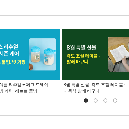
여름 리추얼 + 에그 트레이.
8월 특별 선물. 각도 조절 테이블 ·
빗 키링. 레트로 물병
이동식 빨래 바구니