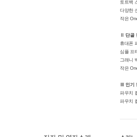
토트백 
다양한 
작은 One
Ⅱ 단골
휴대폰 
심플 프
그래니 
작은 One
Ⅲ 인기
파우치 
파우치 