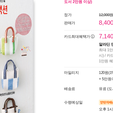
도서 2만원 이상)
정가
12,000
8,40
판매가
7,14
카드최대혜택가
알라딘 
최대 1만
시) / 
1만원 
마일리지
120원(1
+ 5만원
배송료
유료 (도
수령예상일
양탄자배
오후 1