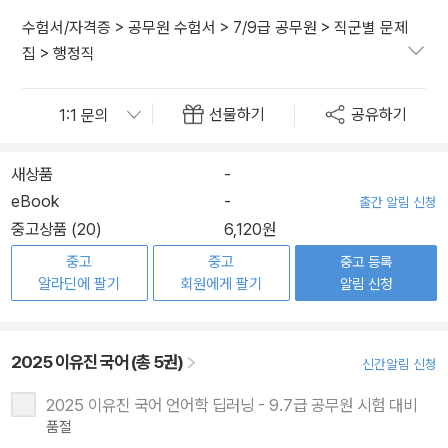
수험서/자격증
>
공무원 수험서
>
7/9급 공무원
>
직군별 문제
집
>
행정직
선물하기
공유하기
새상품
-
eBook
-
출간 알림 신청
중고상품 (20)
6,120원
중고
중고
중고 등록
알라딘에 팔기
회원에게 팔기
알림 신청
2025 이유진 국어 (총 5권)
신간알림 신청
2025 이유진 국어 언어학 딥러닝 - 9.7급 공무원 시험 대비
품절