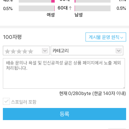
60대
0.5%
0.5%
여성
남성
100자평
게시물 운영 원칙
카테고리
현재
0
/280byte (한글 140자 이내)
스포일러 포함
등록