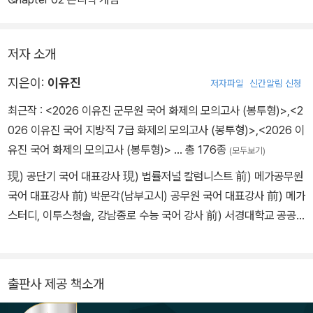
PART 1. 기초 스키마 형성
‘언어학, 논리학, 문학, 어휘’ 유형으로 구분한 후, 중요한 개념 및 이
저자 소개
론을 상세하게 설명하고 있다. 마인드맵으로 정리된 핵심 키워드를
통해 중요한 내용을 쉽게 파악할 수 있도록 하였으며, ‘어휘’의 경우
지은이:
이유진
저자파일
신간알림 신청
예시 문제를 통해 문제 해결법을 기를 수 있게 하였다.
최근작 :
<2026 이유진 군무원 국어 화제의 모의고사 (봉투형)>
,
<2
026 이유진 국어 지방직 7급 화제의 모의고사 (봉투형)>
,
<2026 이
PART 2. 레벨업 트레이닝
유진 국어 화제의 모의고사 (봉투형)>
… 총 176종
(모두보기)
문제 풀이 방법론에 맞춰 훈련할 수 있도록, 패턴별로 방법론과 기초
트레이닝 문제들을 수록하였다. 수록된 문제를 통해 문제를 해결하는
現) 공단기 국어 대표강사 現) 법률저널 칼럼니스트 前) 메가공무원
연습을 하며 기초를 탄탄하게 다질 수 있다.
국어 대표강사 前) 박문각(남부고시) 공무원 국어 대표강사 前) 메가
스터디, 이투스청솔, 강남종로 수능 국어 강사 前) 서경대학교 공공
정답 및 해설에는 문제를 풀어가는 과정에 대한 설명을 상세하게 수
인적자원학부 출강 前) 동대부속고등학교 / 홍익대학교 / 웅지세무
록하여, 문제 유형을 분석하고 문제 풀이 능력을 보다 쉽게 습득할 수
대학 출강
있도록 하였다.
출판사 제공 책소개