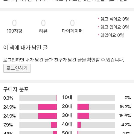
하여 문제 풀이 시간을 단축하고, 효율적으로 시간을 안배하는 것이
다. 무작정 많은 문제를 푸는 것만으로는 독해 능력이 늘지 않는다. 독
읽고 싶어요 0명
0
0
0
해는 한정된 시간 내에 긴 지문을 얼마나 빠르게 정확하게 파악하는
읽고 있어요 0명
100자평
리뷰
마이페이퍼
지가 관건이기에 다른 영역과 달리 기술적 측면에서의 훈련이 필요한
읽었어요 0명
영역이다. 본서는 『스키마』, 『코어』, 『딥러닝』으로 구성된 2025 이
이 책에 내가 남긴 글
유진 국어 독해 알고리즘 시리즈 중 가장 기초가 되는 9·7급 공무원
국어 시험 대비 기본서이다. 『코어』 학습 후 추가적인 개념 확인과, 보
로그인하면 내가 남긴 글과 친구가 남긴 글을 확인할 수 있습니다.
다 낮은 난도의 문제 풀이가 가능하다. 독해 방법론을 습득할 수 있는
로그인하기
중요한 개념 및 이론을 학습한 후, 제시되어 있는 적절한 난도의 문제
에 이를 적용하여 지문을 빠르게 분석하고 정답을 찾는 문제 풀이 훈
구매자 분포
련이 가능하도록 구성하였다. 출제 기조 변환을 다년간 차근차근 대
10대
0%
0.3%
비한 저자의 연구를 바탕으로 집필된 본서를 통해 2025년 공무원 시
20대
15.3%
24.9%
험도 똑똑하게 대비할 수 있을 것이다.
30대
15.6%
24.9%
40대
4.2%
7.9%
50대
1.1%
4.8%