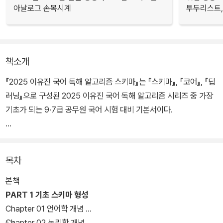
아날로그 손목시계
투두리스트, 
책소개
『2025 이유진 국어 독해 알고리즘 스키마』는 『스키마』, 『코어』, 『딥
러닝』으로 구성된 2025 이유진 국어 독해 알고리즘 시리즈 중 가장
기초가 되는 9·7급 공무원 국어 시험 대비 기본서이다.
『독해 알고리즘 코어』 학습 후 추가적인 방법론 학습을 통해 탄탄한
기초를 다질 수 있도록 『독해 알고리즘 코어』와 동일한 세부 목차로
목차
내용을 구성하였다.
본책
인사혁신처 출제 기조 전환에 따른 문제 유형을 쉽게 파악하고 효율
PART 1 기초 스키마 형성
적으로 학습할 수 있는 본서의 세부 내용은 아래와 같다.
Chapter 01 언어학 개념
Chapter 02 논리학 개념