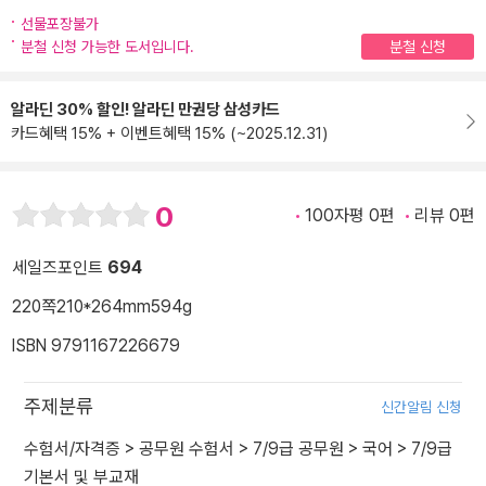
선물포장불가
분철 신청 가능한 도서입니다.
분철 신청
알라딘 30% 할인! 알라딘 만권당 삼성카드
카드혜택 15% + 이벤트혜택 15% (~2025.12.31)
0
100자평 0편
리뷰 0편
세일즈포인트
694
220쪽
210*264mm
594g
ISBN 9791167226679
주제분류
신간알림 신청
수험서/자격증
>
공무원 수험서
>
7/9급 공무원
>
국어
>
7/9급
기본서 및 부교재