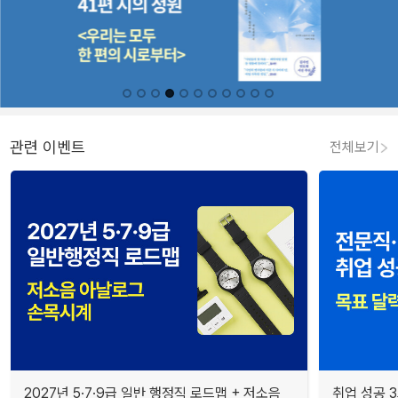
관련 이벤트
전체보기
2027년 5·7·9급 일반 행정직 로드맵 + 저소음
취업 성공 3