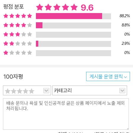
9.6
평점 분포
을 수는 있다 _ 2장. 과독증: 자폐증이 보여주는 읽기와 이해의 역
88.2%
설 *당신도 언제든지 문해력을 잃어버릴 수 있다 _ 3장. 실독증:
어느 날 갑자기 읽기 능력이 사라진다면 *밋밋한 글자에서 색, 냄
8.8%
새, 촉감을 보고 느끼는 사람들 _ 4장. 공감각: 심상과 읽기의 관
0%
계 *병리적 환각과 즐거운 상상의 경계는 모호하다 _ 5장. 환각:
2.9%
읽기의 위험한 동반자 *자아와 기억이 사라져도 읽을 수 있을까
0%
_ 6장. 치매: 읽기는 어떻게 삶이 되는가 인간은 정말로 ‘읽기’를
잊어가는가? ‘읽지 못하는 사람들’에게서 발견한 ‘읽는 존재’로서
100자평
게시물 운영 원칙
의 인간 역사적으로 독특한 독자는 항상 존재했다. 영화 〈레인
맨〉의 실제 주인공인 킴 픽은 동시에 양쪽 페이지를 읽었다. 천재
카테고리
물리학자 리처드 파인먼은 흑백 수식에서 색깔 글자를 봤고, 지그
문트 프로이트는 특정 철자에 주의가 쏠리는 과독증 때문에 같은
문장을 몇 번이고 다시 읽어야 했다. 이런 극단적인 사례가 아니
더라도 우리 모두 어느 정도 이상한 방식으로 읽는다. 방금 읽은
문장이 기억나지 않아 앞으로 돌아간 적 없는가? 소설의 묘사가