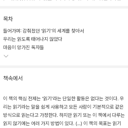
집을 부리는 사람…. 언뜻 ‘독자’처럼 보이지 않는 이들을 보다 보
면 우리는 질문할 수밖에 없다. 과연 ‘읽기’란 무엇인가?
목차
들어가며: 감춰졌던 ‘읽기’의 세계를 찾아서
놀랍게도 학자들은 아직 ‘읽기’의 기본적인 정의조차 내리지 못했
우리는 읽도록 태어나지 않았다
다. 우리는 저마다의 방식으로 읽는다. ‘읽기’의 스펙트럼은 방대
마음이 망가진 독자들
하다. 《읽지 못하는 사람들》의 저자이자 퀸메리런던대학교 교수
매슈 루버리는 직접 수집한 방대한 증언과 수기, 연구 문헌, 뇌과
학과 인문학에 기반한 탁월한 스토리텔링을 통해 감춰졌던 ‘읽
기’의 비밀을 파헤친다. 독서광이든 책과 멀어졌던 사람이든 이
책속에서
책을 읽고 나면 ‘읽기’가 우리의 삶과 정체성에 얼마나 큰 영향을
끼치는지 알게 될 것이다.
이 책의 핵심 전제는 ‘읽기’라는 단일한 활동은 없다는 것이다. 우
리는 읽기라는 말을 쉽게 사용하고 모든 사람이 기본적으로 같은
방식으로 읽는다고 가정한다. 하지만 읽기 또는 이 책에서 다루는
읽지 않기에는 여러 가지 방법이 있다. (…) 이 책의 목표는 읽기