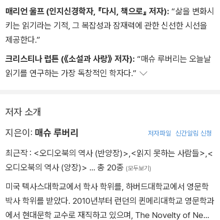
매리언 울프 (인지신경학자, 『다시, 책으로』 저자):
“삶을 변화시
키는 읽기라는 기적, 그 복잡성과 잠재력에 관한 신선한 시선을
제공한다.”
크리스티나 럽튼 (《소설과 사랑》 저자):
“매슈 루버리는 오늘날
읽기를 연구하는 가장 독창적인 학자다.”
저자 소개
지은이:
매슈 루버리
저자파일
신간알림 신청
최근작 :
<오디오북의 역사 (반양장)>
,
<읽지 못하는 사람들>
,
<
오디오북의 역사 (양장)>
… 총 20종
(모두보기)
미국 텍사스대학교에서 학사 학위를, 하버드대학교에서 영문학
박사 학위를 받았다. 2010년부터 런던의 퀸메리대학교 영문학과
에서 현대문학 교수로 재직하고 있으며, The Novelty of News