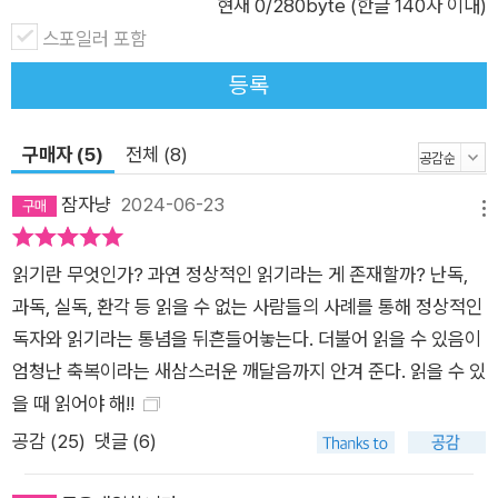
현재
0
/280byte (한글 140자 이내)
눈앞에 생생하게 펼쳐진 적은? 종이 냄새나 질감, 책의 물성에 시
스포일러 포함
선을 뺏겼던 순간은? ‘읽기’는 우리 뇌가 타고난 능력이 아니다.
인간이 제대로 읽지 못한다는 바로 그 점 때문에 역설적으로 우리
등록
인간은 읽지 않고 살아갈 수 없다. 이민을 떠나 새롭게 읽는 법을
배운 난독증 여성, 심한 주의산만 때문에 독서가 힘들어지자 책을
구매자 (5)
전체 (8)
읽을 때 단 한 번도 눈을 깜빡이지 않은 소년, 죽을 위기에 처한
잠자냥
2024-06-23
순간 책의 환각을 봤다는 남성…. 이들의 이야기에서 알 수 있듯
메뉴
이 읽기가 사라진 자리에는 읽기를 향한 열망이 남는다. 《읽지 못
읽기란 무엇인가? 과연 정상적인 읽기라는 게 존재할까? 난독,
하는 사람들》은 읽는 방법을 배우거나 반대로 그만 읽기 위해 애
과독, 실독, 환각 등 읽을 수 없는 사람들의 사례를 통해 정상적인
쓰는 이야기, 읽기능력을 잃고, 독특한 읽기 방법을 추구하고, 다
독자와 읽기라는 통념을 뒤흔들어놓는다. 더불어 읽을 수 있음이
시 읽기 위해 해결책을 찾고, 읽기 이후의 삶에 적응하는 이야기
엄청난 축복이라는 새삼스러운 깨달음까지 안겨 준다. 읽을 수 있
다. 숏폼과 ‘겉핥기’의 시대인 오늘날 인간은 정말 ‘읽기’를 잊어
을 때 읽어야 해!!
가는가? 이 책에 따르면 답은 ‘아니오’다. 지금 이 순간에도 누군
가 다시 읽기 위해 애쓰고 있다. 책 속 모든 사례가 전하는 공통적
공감 (
25
)
댓글 (6)
인 메시지는 읽기가 말로 표현할 수 없을 정도로 중요하다는 사실