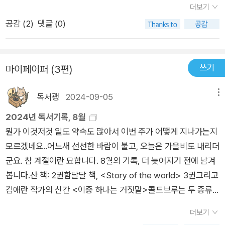
부터 주의력, 기억, 지각, 감각, 심상까지 여러 측면을 고려해서
더보기
혀 병동 구석에 앉아 있던 여덟 살 소년이 등장한다. (...) 인간의
학, 미디어, 읽기의 관행과 역사를 연구하며 “오늘날 읽기를 연구
문해력에 접근해야 한다고 주장한다.사실 읽지 못하는 사람들은
공감 (
2
)
댓글 (0)
행동은 불안정하고 예측하기 어렵지만 책은 언제나 한결같다. 이
하는 가장 독창적인 학자”라는 평을 듣는다. 그는 후기에서 우리
근대 이후 오랜 편견에 시달려왔고, 최근에는 사회적 기능을 할
소년이 학교 친구들보다 책을 더 편안하게 느낀 이유도 비슷하다.
가 읽기에 대해 생각하는 방식을 바꾸기 위해 이 책을 집필했다고
수 없는 제대로 된 성인으로서의 역할도 하지 못한다. 하지만 이
(<읽지 못하는 사람들>, p.149) 공교롭게도 내 오래된 일기 속
전하는데, 읽는다는 것이, 어떻게든 읽어내는 행위와 의지가 얼마
제는 뇌과학적 측면으로 그들을 연구하여 그들에게 점차 '읽는 능
쓰기
마이페이퍼 (3편)
에서 이런 구절을 발견한다. ‘인간과 책_ 인간은 너무 가변적이
나 숭고한지 독자는 감동적으로 확인하게 된다. 책은 총 여섯 개
력'을 기를 수 있도록 하고 있다.하지만 이렇게 '읽지 못하는 사람
다. 역시 책을 읽고 글을 쓰며 사는 수밖에 없다. 책은, 그것도 오
장으로 친근하고 단순한 ‘읽기’라는 행위를 새로운 미지의 영역으
들'을 통해 우리는 '읽는 능력'에 관계된 뇌과학을 이해하고, 또한
독서괭
2024-09-05
메뉴
래된 책은 변하지 않는다. 내가 어쩌면 책을 읽는 이유(2017년 1
로 확대한다. 저자는 “난독증, 과독증, 실독증, 공감각, 환각, 치매
사람들의 삶에서 '읽기'가 가진 가치를 이해하는 가장 좋은 연구
1월 6일)’ 그런데 이토록 내게 절대적인 책을 못 읽게 된다면,
등 여섯 가지 읽기장벽은 읽기 과정이 원활하게 작동할 때는 감춰
2024년 독서기록, 8월
방법을 찾는다. 결국 공감각적 측면에서 독자들은 모두 같은 책을
아니 읽을 수 없다면 내 삶은 어떻게 될까? 그 생이 살아갈 가치
져 있는 읽기의 여러 가지 측면을 조망한다.”(p.335)고 소개하는
뭔가 이것저것 일도 약속도 많아서 이번 주가 어떻게 지나가는지
'읽는' 것이 아니다.
가 있을까? 한 번도 읽지 못하는 삶을 상상해본 적이 없다. 읽지
데 읽기를 배우는 단계인 아동기에서 시작하여 읽기, 그리고 삶과
모르겠네요..어느새 선선한 바람이 불고, 오늘은 가을비도 내리더
못하게 될까 봐, 눈을 다칠까 봐 조심하고, 시력이 떨어질까 봐 눈
이별하는 단계인 노년기에서 맺는다. 1장 <문해력 신화 속 지워
군요. 참 계절이란 묘합니다. 8월의 기록, 더 늦어지기 전에 남겨
에 좋은 영양제만큼은 열심히 챙겨 먹으면서도 단 한 번도 읽지
진 아이들>에서 저자는 난독증의 역사에서 가려져 있던 그들 자
봅니다.산 책: 2권함달달 책, <Story of the world> 3권그리고
못하게 될 내 인생을 상상해 본 적은 없다. 그런데 <읽지 못하는
신의 목소리를 찾아낸다. 유명인의 사례와 고전 문학 속 캐릭터
김애란 작가의 신간 <이중 하나는 거짓말>콜드브루는 두 종류
사람들>을 읽고 나서 ‘읽지 못하는 삶’을 심각하게 떠올려보고는
묘사, 연구서와 보고, 증언과 수기 등 생생한 인용의 집적은 얼마
를 샀는데, 제 입맛에는 주황이 쪽이 더 맞는군요. 예외: 아이들
더보기
그것이 아주 잠깐의 가정(假定)에 속했을지라도 진저리를 칠 수
나 많은 어려움과 고통이 실재하는지 전달하고, “이런 아이들이
책<우리들의 재판을 시작하겠습니다> - 이야기 형식으로 풀어