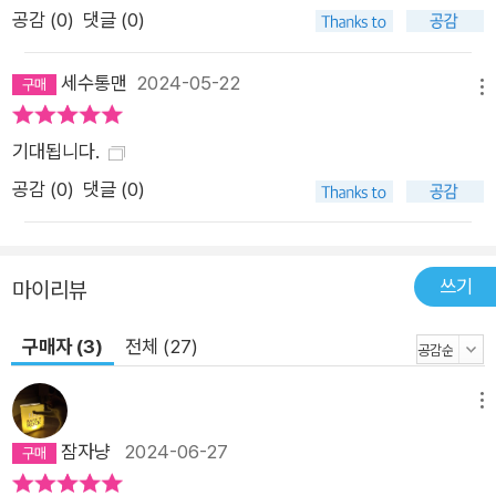
공감 (
0
)
댓글 (0)
의 모든 ‘읽지 못하는 사람들’을 향해 낯설고도 즐거운 격려를 건
넨다.
세수통맨
2024-05-22
메뉴
기대됩니다.
공감 (
0
)
댓글 (0)
쓰기
마이리뷰
구매자 (3)
전체 (27)
메뉴
잠자냥
2024-06-27