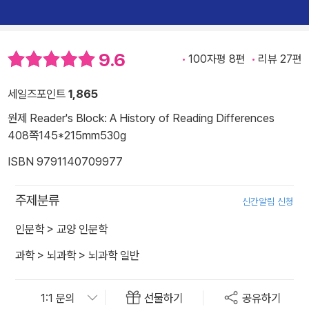
9.6
100자평 8편
리뷰 27편
세일즈포인트
1,865
원제 Reader's Block: A History of Reading Differences
408쪽
145*215mm
530g
ISBN 9791140709977
주제분류
신간알림 신청
인문학
>
교양 인문학
과학
>
뇌과학
>
뇌과학 일반
선물하기
공유하기