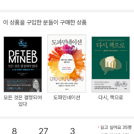
만 생각해보면 나조차도 늘 매끄럽게 책을 읽은 것은 아니었고,
늘 같은 방식으로 책을 읽은 것도 아니었다. 뒤에서 앞으로 읽고,
이 상품을 구입한 분들이 구매한 상품
소리 내어 읽고, 읽었던 문장을 다시 읽기도 했다. 다른 이들 역시
그러했을 것이다. 누군가에게 책은 움직이는 글자의 그릇이고, 보
는 순간 사진처럼 남는 페이지의 묶음이며, 알 수 없는 단어들의
모음이다. 그리고 그들도 읽는다. 외우고, 베껴 쓰고, 앞의 내용을
잃어버리며. 이것을 읽기라고 부를 수 없다고 누가 말하겠는가?
가장 위태롭고 가장 인간다운 열망, 읽기에 관한 경이로운 탐사
“우리의 뇌는 읽기 위해 만들어지지 않았다” ‘읽기’에 관한 모든
통념을 깨트리는 도발적 탐구 매년 독서율이 사상 최저치를 기록
한다. 한편에서는 “심심한 사과의 말씀” “모집인원 0명” 등을 둘
모든 것은 결정되어
도파민네이션
다시, 책으로
러싸고 웃지 못할 문해력 논란이 벌어진다. ‘읽는 사람’과 ‘읽지
있다
못하는 사람’ 모두 냉소의 대상이 되는 시대, 사람들에게 더는 ‘읽
기’가 자연스러운 일이 아니라는 점만은 분명하다. 사실 인지과학
읽고 싶어요 35명
적 관점에서 사람들이 이토록 읽기를 어려워한다는 것은 놀랍지
8
27
3