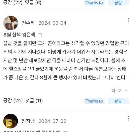
공감 (
22
)
댓글 (8)
밖에 없었다. 생각만 해도 끔찍하다! 그런데 <읽지 못하는 사람
읽기를 배울 때 겪는 어려움의 원인과 진짜 본질을 깨닫는 일이
내어 재밌을 것 같습니다. 저도 읽어야지 하고 아직 못 읽음.. 첫
들>은 당신도 언제든지 문해력을 잃어버릴 수 있다고, 어느 날
가장 중요하다.“(p,72)는 말에 귀 기울이게 한다. 난독증 서사의
째가 글씨 많다고 뭐라 했는데 아직 안 읽은 듯.. <시큰둥이 고양
갑자기 읽기 능력을 잃어버릴 수도 있다고, 그러니까 당신도 ‘실
주된 감정이 필연적으로 ‘수치심’이며 이 감정이 끌어내는 일상의
이> - 소피 블랙올 작가 신간이라 샀습니다. 소피 블랙올 책들 좋
건수하
2024-09-04
메뉴
독증’이라는 덫에 걸릴 수 있다고 위협한다. 경고한다.실독증? 난
고난은 과업을 수행하는 신화속 인물만큼이나 힘겹다. 그럼에도
아요. 특히 <지구에 올 너에게>를 아이들이 참 좋아합니다. 이
8월 산책 읽은책
독증은 들어봤는데 실독증은 또 뭐람?! 이 책에 따르면 실독증은
”읽을 수 있는 것은 기적이다“(p.112), ”나는 책을 잘 읽지는 못
책도 사랑스러워요. <제인 구달의 내가 사랑한 침팬지> - 첫째
끝날 것을 알지만 그게 곧이라고는 생각할 수 없었던 강렬한 무더
“더 이상 손글씨나 인쇄된 언어를 읽을 수 없지만 보거나 말하는
해도 어쨌든 읽는다. 괜찮은 일 아닌가?“(p.114)라는 수기 속 긍
가 요즘 동물들 실사 영상(그림이 아닌)에 관심을 갖길래 제인 구
위의 시간이 지나갔다. 이렇게 갑자기 더위가 사그라드는 경험은
등의 다른 일은 계속할 수 있는 신경학적 증후군”을 뜻한다. 읽기
정의 목소리로 맺는다. 2장 <한 살에 책을 펼친 아이>에서 저
달이 생각나 어린이용으로 나온 자서전을 사봤는데.. 자긴 강아
지난 몇 년간 해보았지만 겪을 때마다 신기한 느낌이다. 올해 초
능력 상실은 보통 뇌졸중, 종양, 머리손상, 퇴행성 질환으로 인한
자는 ‘자폐적 읽기’가 책과 만나는 모든 사람이 보이는 표면 읽기
지,고양이가 좋지 침팬지는 별로라며 외면.. ㅡㅡ 읽은 책: 8권많
에 헬스장을 1년 끊었기에 운동을 좀 해서 다른 여름보다는 상태
뇌손상 때문에 일어난다. 어린이가 읽기를 배우지 못하도록 방해
의 또 다른 형태로 이해해야 한다고 주장한다. 이 장에서 읽기라
이 읽었쥬? 의외로..가열차게 읽다가 월말에는 통 못 읽었지만. <
가 좀 나은 것 같다.8월에 큰 행사가 있어 바빴는데 그나마 컨디
하는 난독증과는 달리 실독증은 글을 읽을 줄 아는 성인에게 영향
는 용어에서 배제되거나 “읽기가 아닌 것으로 낙인찍혔던”(p.12
읽지 못하는 사람들> - 리뷰 씀<정재승의 과학 콘서트> - 와 진
션 조절이 좀 되어서 잘 버틴듯. 나도 네 번째로 좋아하는 계절이
을 끼친다. 평생 책을 읽어온 사람이 갑자기 읽은 것을 하나도 이
2) 책과의 다양한 소통 방식을 만난다. 최초의 과독증 환자, ‘읽기
짜 오래된 책이라, 처분하려고 읽었는데 꽤 재밌었음<숄> - 리
더보기
여름이기에 은퇴 후엔 조금 더 시원한 곳으로 가볼까 하는 생각을
해할 수 없는 상태가 되기 때문에 후천적 문맹이라고도 한다. 갑
기계’로 불렸던 기억 천재의 사례부터 세 살 때 그리스어를 배우
뷰 씀<오늘도 이혼주례를 했습니다> - 재밌었음<ALONE> -
공감 (
24
)
댓글 (11)
해봤다.문제는 정년이 연장되면 은퇴가 ... 너무 멀다 ㅠㅠ 그렇다
자기 읽을 수 없게 된 사람을 설명할 용어가 마땅치 않으므로 이
기 시작했던 존 스튜어트 밀의 어린 시절도 만난다. 책은 읽는 대
리뷰 씀<긴 인생을 위한 짧은 영어책> - 이북대여로 읽음<안녕
고 경제적으로 여유로워서 나는 일찍 그만두겠다 할 입장은 아닌
책에서는 이런 환자를 ‘문해력 상실인’이라고 지칭하기도 한다.사
상이 아닌 ‘의례’를 수행하는 대상이 되기도 한다. 저자는 표면 읽
주정뱅이> - 리뷰 씀. 이걸로 오랜만에 리뷰 당선되었네요.<이
데 국민연금 못 주겠다고 정년을 늘리다니 젊은이들 일자리는 어
잠자냥
2024-07-02
메뉴
실 이 책은 ‘읽지 못하는 사람’이라고 말할 때 보통의 사람들이 가
기를 열등한 읽기 방식이라고 생각하는 것은 ‘실수’라고 반복한
중 하나는 거짓말> - 리뷰.. 써야 하는데.. * 가지고 있는 책 3권
쩌라고 이러는 건지 원. 더운 와중 이런 책들을 완독했다. 더위의
장 쉽게 떠올릴 수 있는 이들, 그러니까 난독증처럼 글씨를 인지