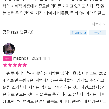
아니라, 마음에 가시가 돋는다. 한 글자도 읽지 못하는 날은 괴롭
력이 사회적 계층에서 중요한 의미를 가지고 있기도 하다. 즉 '읽
다. 고통스럽다. 에이, 거짓말! 반문하는 사람도 있으리라. 그런데
는 능력'은 인간만이 가진 '뇌'에서 비롯된, 즉 학습해야만 익힐 수
정말이지 나는 그렇다. 그게 무엇이든 한 글자라도-아니 이건 너
있는 능력이다. 과거에는 정말 소수의 인간만이 문서를 읽었고,
무 부족하다- 몇 쪽이라도 읽다 잠들지 않는 날은 잘못 산 기분이
더보기
따라서 사회의 거의 90%까지도 '읽기'를 학습할 필요가 없는 사
다. 술에 취한 날도 무조건 읽다 자야 한다. 읽지 못할 것 같은 날
공감 (
12
)
댓글 (0)
회였었다. 하지만 근대 이후 '읽기'는 인간 사회에서 필수적인 능
에는 아침이든 점심이든 그 어느 때라도, 어디서라도, 틈을 내서
력이 되었고, 덕분에 어떤 사람들은 아무리 학습해도 '읽기'가 불
라도 조금이라도 읽어야 한다. “병든 인간만이 책을 읽는다.”(강
가능하다는 사실이 드러나게 되었다.초기에는 일정 이상의 지능
메뉴
유원, <책과 세계>)라는 말도 있는데 이 정도면 병이 아닐까 싶
을 가진 사람이라면 당연히 '읽기'를 학습할 수 있다고 믿었고, 따
mazinga
2024-11-11
기도 하다. 그러나 어쩔 수 없다. 읽지 못하면 우울하다. 나는 책
라서 '읽기'를 학습하지 못하는 것이 학습자 개인의 지능의 문제
읽기를 왜 이토록 좋아하는 것일까. 혼자 있기를 좋아하고, 책을
라고 생각했다. 하지만 연구가 거듭되면서, '읽기'는 결코 자연스
펼치면 그곳이 어디든, 누구와 함께 있든 혼자만의 세계로 진입할
매슈 루버리의 『읽지 못하는 사람들(장혜인 옮김, 더퀘스트, 202
러운 행위가 아닌, 즉 뇌의 한 영역만 활용하는 단일한 행위가 아
수 있기 때문은 아닐까. <읽지 못하는 사람들>을 읽다가 이런 구
4, 408면 분량)』은 ‘평범하지 않은 독자들’의 ‘읽기’를 수집하고
니라는 것이 밝혀지고 있다.저자는 '읽기'가 인간뇌의 신경가소성
절을 발견하고는 크게 공감한다. 혹시 나도 이랬던 것은 아닐까?
분류, 소개한다. 저자는 읽기를 낯설게 하는 것과 자연스럽지 않
에 크게 의존하는 후천적 기술이자, 훨씬 이전에 다른 인지 작업
“예부터 세상 속에 섞여 살기가 버거운 사람들은 책 속으로 도피
은 일로 만드는 것이 저술 목표 중 하나라고 밝힌다. 읽기는 더 이
을 위해 설계된 회로를 다른 목적으로 사용하는 능력이라고 말한
해왔다. 이 범주에 속하는 사람은 사람보다 책과 함께하는 것을
상 보편적인 행위도 단일한 활동도 아니다. 런던의 대학 영문학과
다. 결국 '읽기'는 다양한 차원에서 점검되어야 하고, 해독과 이해
더 좋아한다. (....) 아스퍼거증후군 초기 사례연구에는 책에 파묻
에서 현대문학 교수로 재직하고 있는 저자 매슈 루버리는 현대문