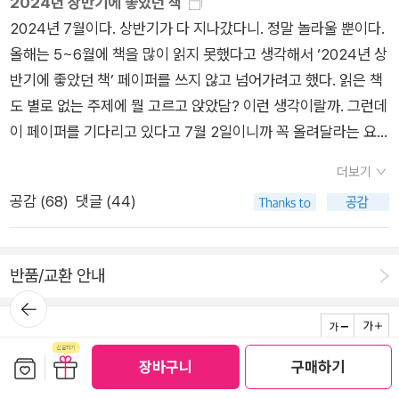
다. 활자가 주는 풍부한 자극에 마음을 빼앗기는 건 책 읽는 사람
2024년 상반기에 좋았던 책
읽고 1권 사기 * 저번에 구간이라는 조건을 없애기로 해서, 대신
흔적이 보인다.. 그 외 이것저것 조금씩 건드린 게 있지만 완독한
하는 데 어려움을 겪는 이들부터 살펴본다. 그러나 난독증을 다룬
이 책에 느끼는 애정과 다름 아니기 때문이다. 3장 <하루아침에
2024년 7월이다. 상반기가 다 지나갔다니. 정말 놀라울 뿐이다.
에 함달달 책을 예외에서 뺐습니다. 가능한 새로 산 책은 빨리 읽
건 이게 다고,8월의 여성주의책같이읽기 책은 아직도 읽는
1장은 나와는 관련이 없는 듯해 관망하듯이 읽었다. 그런데 실독
읽을 수 없게 된다면>의 부제는 “실독증과 ‘읽는 존재’로서의 인
올해는 5~6월에 책을 많이 읽지 못했다고 생각해서 ‘2024년 상
는 게 목표. 7월에 읽은 3권 + 이번 달 읽은 7권(이북 제외) = 10
중... 그리고 산 책은 다음과 같다. 완독한 건 <버지니아 울프의
증, 문해력 상실인을 다룬 3장은 남의 일 같지만은 않아서 제아무
간”이다. 후천적 문맹이라고도 하는 실독증은 글자 공화국에서
반기에 좋았던 책’ 페이퍼를 쓰지 않고 넘어가려고 했다. 읽은 책
권산책 2권 * 3 = 6권10-6 = 4 9월에도 일단 1권은 살 수 있군
이름으로> 하나이고<읽지 못하는 사람들>은 전자책으로 출퇴
리 지금 잘 읽고, 읽은 것을 잘 이해한다고 하더라도 언제든지 그
살아가는 인간에게 잃어버린 특권이다. 병리 의학적 관점에서 뇌
도 별로 없는 주제에 뭘 고르고 앉았담? 이런 생각이랄까. 그런데
요. 이미 샀지만.. 여성주의 책읽기 책 ㅋㅋ 아직 시작은 못했습니
근하며 듣고 있는데 졸려서 요즘 멈춰 있는 상태.<성적인 밤>은
능력을 상실할 수도 있다고, 인간은 그렇게 나약한 존재라고 새삼
의 특정 영역 손상과 실어증 발생, 브로카 영역이라는 명명 등 역
이 페이퍼를 기다리고 있다고 7월 2일이니까 꼭 올려달라는 요
다.이번 달은 이 책들 완독 목표! 독서의 계절에 신나는 독서 하세
아직 못 읽었는데 9월에는 꼭 읽고 싶다.9월에는 이런 책들을 읽
깨달으며 몰입해 읽었다. 이 장에서는 읽기능력을 상실한 후 삶의
사적 사례를 거슬러 올라가고 읽기를 방해하는 여러 질병을 살펴
청이 있어서 아, 아, 아 그래? 그래, 그렇다면 하고 끼적여 본다.
용~~
을 예정이다. 함달달 책 8월에 시작도 못해서 맘이 바쁘다.
더보기
의미를 잃어버린 이들의 사례가 여럿 소개된다. 저자에 따르면 작
본다. 읽기 장벽은 특히 작가에게 더 잔인하다. 자칭 읽기 중독,
도대체 몇 권이나 읽었는지 헤아려보니 2024년 상반기에만 90
공감 (
68
)
댓글 (44)
가나 학자, 편집자처럼 읽기가 거의 한 개인의 정체성을 이루던
활자 중독이었던 하워드 엥겔은 뇌줄증 후유증으로 실독증을 겪
권을 조금 넘게 읽은 것 같다.....(뭐야 작년 상반기보다 많이 읽었
사람들일수록 문해력 상실인이 된 이후로 삶의 의미를 잃어버리
게 되고 수기를 통해 읽기는 곧 정체성이라는 걸 웅변한다. 신경
잖아?;;;) 아무튼 그 아흔 몇 권 중에서 인상 깊었던, 한 번 읽어보
는 경향이 크다고 한다. 신경의학자이자 작가인 올리버 색스는 좌
학적으로 글을 읽을 수 없지만 자신을 독자라고 정의하고, 자신이
시쥬, 권하는 책.문학 앤드루 포터, <사라진 것들>올해 상반기에
반품/교환 안내
골신경통 때문에 책을 읽을 수 없게 되자 처음으로 자살을 생각한
‘문맹’이라고 밝힌 뒤에도 계속 책을 사는 그는 의사의 진단에 동
읽은 인상 깊었던 소설 중 원픽이 아닐까 싶다. 한때 찬란하게 빛
뒤로가
다. “나는 읽어야 한다. 내 삶의 대부분은 읽기다”라고 말했던 그
의하지 않고 중단 없이 자기만의 독서 여정을 강행한다. 가장 인
났지만 서서히 부서지고 사라지고 소멸해가는 것들의 기록. <빛
기
였기에 목숨을 끊을 생각까지 했다는 게 어쩌면 당연하게 느껴진
상적인 사례 중 하나다. 4장 <모든 글자가 꽃처럼 피어난다면>
과 물질의 기억> 때부터 눈여겨보던 작가 앤드루 포터, 사실 나
다.이렇게 갑자기 읽기능력을 잃어버린 이들의 이야기를 듣다보
은 어떤 감각이 다른 감각을 자연스럽게 불러일으키는 공감각을
보관함담기
선물하기
는 이 두 번째 소설 모음집이 더 좋았다. 앤드루 포터처럼 젊은 시
장바구니
구매하기
로그인
전체 메뉴
회사 소개
출판사 안내
PC 버전
면, 읽기능력을 잃어버린다는 것은 단순히 학습 기술을 잃는 것에
다룬다. 처음 등장한 의학 기록부터 명칭의 변화, 예술과 문학 작
기를 다 지나고 이제는 서서히 늙어가는 단계로 접어들었기 때문