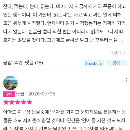
잔다, 먹는다, 싼다, 읽는다. 태어나서 지금까지 거의 꾸준히 하고
있는 행위이다. 이 가운데 ‘읽는다’는 자고 먹고 싸는 일에 비해
조금 뒤늦게 시작했다. 언제부터 읽기 시작했는지는 정확히 기억
나지 않는다. 한글을 빨리 익힌 편은 아니라서 읽기도 그다지 빠
르지는 않았을 것이다. 그럼에도 글씨를 알고 난 후부터는 늘 읽
었다. 말없이 얌전히 책만 읽는 아이-내 유년 시절의 초상화를 그
더보기
린다면 이런 모습일 것이다. 또래와 노는 일보다 책 읽기가 더 좋
공감 (
42
)
댓글 (18)
았고 그런 성향은 지금도 마찬가지이다. 친구를 만나 수다를 떨기
보다, 그 공허하게 느껴지는 시간보다 혼자 책 읽는 시간이 좋
다.‘지상의 다락방’- 알라딘의 내 서재 이름이다(다락방 생각해서
메뉴
지은 거 아님). 홀로 책 읽기 좋았던 어린 날의 그 다락을 떠올리
노을
2026-07-05
며 지은 이름이다. 내가 좋아하는 책 속의 한 구절, ‘내 이 세상 도
처에서 쉴 곳을 찾아보았으되 마침내 찾아낸 책이 있는 구석방보
아마도 지구상 동물중에 '문자'를 가지고 문화적으로 활용하는 동
다 나은 곳은 없더라.’(움베르토 에코, <장미의 이름>)와도 일맥
물은 호모 사피엔스 뿐일 것이다. 인간은 '언어'를 가진 것도 모자
상통한다. 하루라도 책을 읽지 못하면 입안에 가시가 돋치는 게
라 '문자'를 가지고 기록을 남겨왔고, 또 그 '문자'를 읽어내는 능