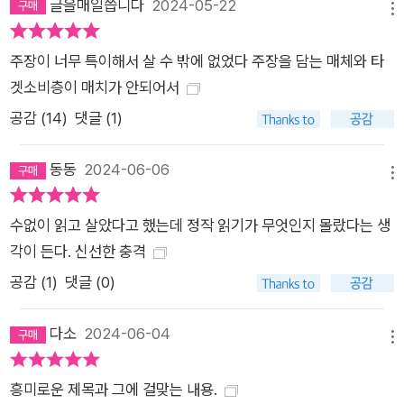
이다. 우리 각자의 방식으로 계속 읽고, 살고, 나아갈 것 우리가
글을매일씁니다
2024-05-22
메뉴
왜 읽지 못하는 사람들의 이야기에 귀 기울여야 할까? 다양한 읽
기 방식을 알면 이전에는 상상조차 할 수 없었던 방식으로 읽기의
주장이 너무 특이해서 살 수 밖에 없었다 주장을 담는 매체와 타
본질을 성찰할 수 있기 때문이다. 읽지 못하는 사람들은 고쳐 읽
겟소비층이 매치가 안되어서
기, 쓰며 읽기, 다시 읽기, 심지어 그저 책 붙잡고 있기 등 대안적
공감 (
14
)
댓글 (1)
방식을 통해 ‘독자’로 남기 위해 고군분투한다. 읽지 못하는 사람
들이야말로 ‘읽기’의 의미와 가치를 가장 잘 알고 있다. 뇌는 단일
동동
2024-06-06
메뉴
하지 않고 다양하며 사람의 마음 역시 그렇다. ‘진짜 독자’ ‘진짜
읽기’란 없다. 각자의 방식으로 읽는 수많은 독자가 있을 뿐이다.
수없이 읽고 살았다고 했는데 정작 읽기가 무엇인지 몰랐다는 생
“나는 읽어야 한다. 내 삶의 대부분은 읽기다.” _ 올리버 색스 읽
각이 든다. 신선한 충격
기는 삶 곳곳에 영향을 끼친다. 읽기 방식은 독자의 수만큼 다양
공감 (
1
)
댓글 (0)
하며 읽기란 개인에게 단순한 활동 이상의 가치가 있다. 세상은
물론 독자 스스로조차 ‘읽기’의 가치를 의심하는 시대에도 “독자
다소
2024-06-04
라면 끝까지 앞으로 나아가야 한다”(본문 285쪽). 신경다양성,
메뉴
장애학, 의료인문학, 철학과 뇌과학을 버무린 이 매력적인 책은
흥미로운 제목과 그에 걸맞는 내용.
읽기에 관한 당신의 관점을 완전히 바꿀 것이며, 나아가 이 시대