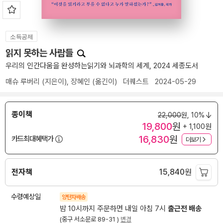
소득공제
읽지 못하는 사람들
우리의 인간다움을 완성하는읽기와 뇌과학의 세계, 2024 세종도서
매슈 루버리
(지은이),
장혜인
(옮긴이)
더퀘스트
2024-05-29
종이책
22,000
원,
10%
19,800
원
+ 1,100원
16,830
원
카드최대혜택가
더보기
전자책
15,840
원
수령예상일
양탄자배송
밤 10시까지 주문하면 내일 아침 7시
출근전 배송
(중구 서소문로 89-31 )
변경