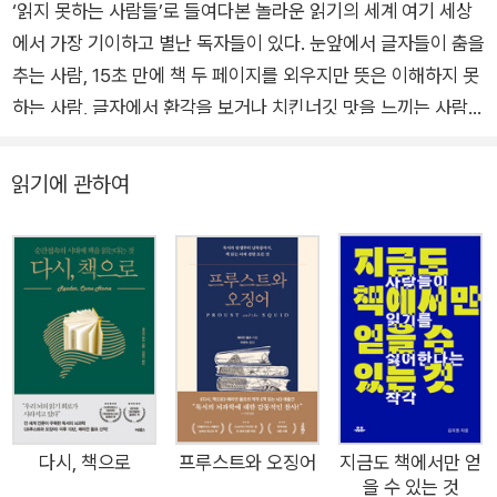
‘읽지 못하는 사람들’로 들여다본 놀라운 읽기의 세계 여기 세상
에서 가장 기이하고 별난 독자들이 있다. 눈앞에서 글자들이 춤을
추는 사람, 15초 만에 책 두 페이지를 외우지만 뜻은 이해하지 못
하는 사람, 글자에서 환각을 보거나 치킨너깃 맛을 느끼는 사람,
방금 읽은 문장도 기억하지 못하면서 책을 읽겠다며 고집을 부리
는 사람…. 언뜻 ‘독자’처럼 보이지 않는 이들을 보다 보면 우리는
읽기에 관하여
질문할 수밖에 없다. 과연 ‘읽기’란 무엇인가? 놀랍게도 학자들은
아직 ‘읽기’의 기본적인 정의조차 내리지 못했다. 우리는 저마다
의 방식으로 읽는다. ‘읽기’의 스펙트럼은 방대하다. 《읽지 못하
는 사람들》의 저자이자 퀸메리런던대학교 교수 매슈 루버리는 직
접 수집한 방대한 증언과 수기, 연구 문헌, 뇌과학과 인문학에 기
반한 탁월한 스토리텔링을 통해 감춰졌던 ‘읽기’의 비밀을 파헤친
다. 독서광이든 책과 멀어졌던 사람이든 이 책을 읽고 나면 ‘읽
기’가 우리의 삶과 정체성에 얼마나 큰 영향을 끼치는지 알게 될
것이다. “이것을 읽기라고 부를 수 없다고 누가 말하겠는가?” _
다시, 책으로
프루스트와 오징어
지금도 책에서만 얻
을 수 있는 것
김겨울, 작가 평생 책을 읽는 것이 자연스러운 일이라고 여겨왔지