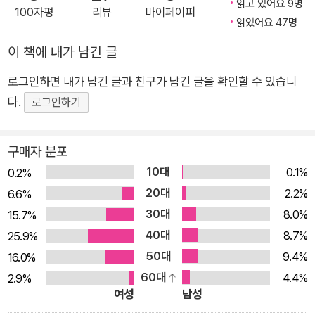
읽고 있어요 9명
않다. 오히려 읽을 수 있다는 것이 기적이다. ‘읽기’는 진화사적으
100자평
리뷰
마이페이퍼
읽었어요 47명
로 비교적 최근에 발달한 능력이다. 읽기와 뇌의 관계는 역동적이
다. 우선 읽기에 꼭 뇌 전체가 필요하지 않을 수 있다. 뇌의 한쪽
이 책에 내가 남긴 글
반구를 절제한 환자도 연습을 통해 능숙하게 책을 읽었다. 한편
로그인하면 내가 남긴 글과 친구가 남긴 글을 확인할 수 있습니
아무리 대단한 애서가여도 꿈속에서는 절대 ‘읽기’를 할 수 없다.
다.
로그인하기
뇌가 꿈속 책에 담길 글자를 제대로 만들어내지 못하기 때문이다.
뇌가 과활성화되어 환각이 심해지면 책으로 도피하는 것이 아니
구매자 분포
라 책에서 도피해야 한다. 《읽지 못하는 사람들》 속 독특한 사례
와 흥미로운 증언을 읽다 보면 읽기가 얼마나 복잡한 과정인지 새
10대
0.1%
0.2%
삼 깨닫게 된다. 지각, 언어처리, 주의력, 해독, 이해 등 당연하게
20대
2.2%
6.6%
느껴지는 단계 하나만 어그러져도 읽기는 불가능해진다. 이 책은
30대
8.0%
15.7%
최초로 난독증, 실독증, 과독증, 공감각, 환각, 치매 같은 신경질
40대
8.7%
25.9%
환 때문에 ‘읽지 못하는 사람들’의 시선에서 읽기의 역사를 다룬
50대
9.4%
16.0%
다. 이들의 이야기는 ‘읽기’에 관한 우리의 가정을 하나씩 무너뜨
60대
4.4%
2.9%
린다. *모두가 같은 페이지를 똑같이 본다는 착각 _ 1장. 난독증:
여성
남성
지각 차이가 읽기에 끼치는 영향 *글을 전혀 이해하지 못해도 읽