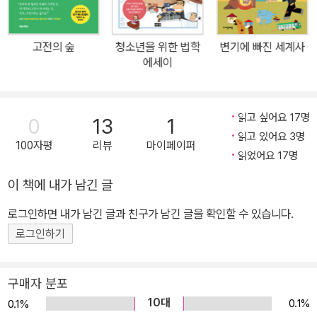
삶이 괴롭고 힘들 때 고대 그리스의 서사시를 읽으며 나아갈 힘과 답
을 찾았기 때문이다. 그렇기에 저자는 자라나는 청소년이 신화 이야
고전의 숲
청소년을 위한 법학
변기에 빠진 세계사
기를 꼭꼭 씹어 먹어 잘 소화하기를 권한다. 그리스 로마 신화 속 이야
에세이
기는 무엇 하나 쓸모없는 부분이 없다. 특히 이 책에서는 지나친 자기
애의 위험성(나르시시즘)을 알려주는 나르키소스의 비극, 뛰어난 재
능에도 불구하고 모든 것을 잃게 된 아라크네의 교만함, 끝없는 도전
읽고 싶어요 17명
0
13
1
을 택해 마침내 영웅으로 우뚝 선 테세우스의 용기 등 신화의 원전 속
읽고 있어요 3명
100자평
리뷰
마이페이퍼
에서도 아이들이 스스로 흥미를 갖고 생각이 꼬리에 꼬리를 물어 사
읽었어요 17명
고력과 집중력까지 확장시킬 수 있는 스토리를 가려내서 집대성했다.
이 책에 내가 남긴 글
“아이가 책을 읽으면 좋겠다” 모든 부모의 바람일 것이다. 하지만 진
로그인하면 내가 남긴 글과 친구가 남긴 글을 확인할 수 있습니다.
짜 중요한 것은 아이가 ‘스스로’, ‘재밌게’ 책을 읽는 것이다. 그래야 비
로소 책 속의 지식이나 깨달음을 자기 것으로 체득할 수 있다. 자녀의
로그인하기
독서 편식으로 고민했다면 이제 재밌는 스토리텔링은 물론이고 주제
의식까지 명확한 신화의 숲속으로 들어가 보자. 책의 마지막 장을 덮
구매자 분포
을 즈음에는 “이 책 진짜 재밌어!” 또는 “나르키소스처럼 나만 아끼지
10대
0.1%
0.1%
는 말아야지!”라고 자신만만하게 말하는 아이를 보게 될 테니까. “서