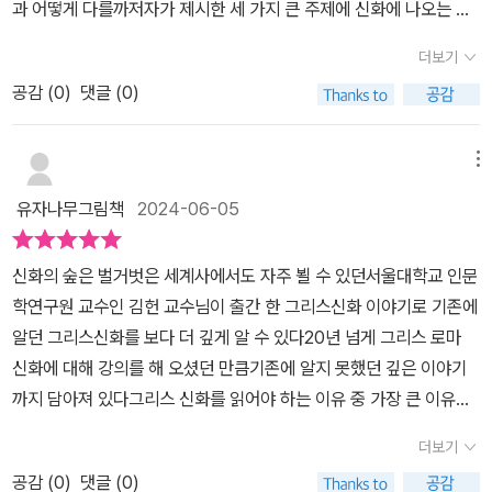
과 어떻게 다를까저자가 제시한 세 가지 큰 주제에 신화에 나오는 이
가 재밌다고 읽고 있으니 저희 딸아이도 관심을 가지네요.제가 그때
야기를 범주화하여 나누어 실었다. 그리스로마 신화 속에서 총 26꼭
샘물이 된 요정 아레투사 이야기 읽고 있어서 막 이야기를 해줬거든
더보기
지의 이야기를 꺼내어사랑, 저주 그리고 재앙, 스스로 길을 개척하는
요.아레투사 샘물 이야기에서 '너 T야?!' 나오더라구요.그래서 세상을
공감 (
0
)
댓글 (0)
용감한 사람이라는 각각의 장에 배치했다.이런 이야기가 있다고 서술
신비롭게 바라보던 고대인들의 지혜와 상상력을 감상하면서 주변을
한 다음이야기에서 생각해볼 수 있는 지은이 의견을 남기는 형태를
과학과는 다른 시각으로 바라볼 수 있다면 우리의 삶이 더욱 풍부해
취하고 있다.건조하게 이야기만 읊는 것이 아니라저자의 주관을 얹어
메뉴
질 수 있다고 결론을 내렸네요. ㅎ​페르세포네를 납치한 하데스 이야
다른 풍미를 풍기는 또 한권의 그리스로마 저작을 맛볼 수 있다.20년
기에서도 마찬가지거든요.지구가 자전하고 태양의 둘레를 공전하면
유자나무그림책
2024-06-05
이 넘도록 그리스로마 신화 강의를 이어오고 있다는 김헌씨는 아동출
서 계절이 생기는거지만, 먼 옛날 그리스 로마인들에게는 이런 신화
판에서 신화적인 초강력 베스트셀러 지위를 점유하고 있는<그리스로
적 설명이 있었어요. 정말 재밌는 상상력이지 않나요? ​​그리고 이렇게
신화의 숲은 벌거벗은 세계사에서도 자주 뵐 수 있던서울대학교 인문
마 신화 만화책>의 감수자이기도 하다.
그리스 로마 신화를 읽으면서 꼭 기억하게끔 하네요. ㅎ​'미녀와 야수',
학연구원 교수인 김헌 교수님이 출간 한 그리스신화 이야기로 기존에
'로미오와 줄리엣' 모르는 사람 없지 않나요?에로스와 프쉬케의 사랑
알던 그리스신화를 보다 더 깊게 알 수 있다20년 넘게 그리스 로마
과 이별, 그리고 퓌라무스와 티스베의 이루지 못한 사랑 이번에 알게
신화에 대해 강의를 해 오셨던 만큼기존에 알지 못했던 깊은 이야기
되었는데 잊지 못할꺼 같아요. 수많은 브랜드의 로고 그리고 그리스
까지 담아져 있다그리스 신화를 읽어야 하는 이유 중 가장 큰 이유는
로마 신화 이야기도 흥미롭네요.특히 우리나라에서도 그리스 로마 신
신화속의 이야기를 통해 인간의 실수와 통찰그리고 의지와 도전까지
더보기
화 속 인물을 브랜드로 삼은 경우가 있다는데 가장 대표적인 것이 자
다양한 경험을 그리스 신화로 대신하며스스로 응원을 할 수도 있고
양 강장제 음료 '박카스'래요. 포도와 술, 축제의 신 디오뉘소스의 또
공감 (
0
)
댓글 (0)
반성을 하기도 하고또 새로운 목표를 새우기도 할 수 있을 만큼다양