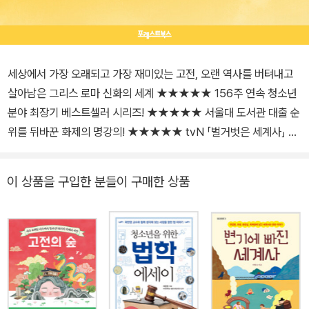
세상에서 가장 오래되고 가장 재미있는 고전, 오랜 역사를 버텨내고
살아남은 그리스 로마 신화의 세계 ★★★★★ 156주 연속 청소년
분야 최장기 베스트셀러 시리즈! ★★★★★ 서울대 도서관 대출 순
위를 뒤바꾼 화제의 명강의! ★★★★★ tvN 「벌거벗은 세계사」 JT
BC 「차이나는 클라스」 김헌 교수 신간! 청소년 도서 시장의 베스트셀
러를 오래도록 장식하고 있으며, 철학과 고전은 어렵고 고루하다는
이 상품을 구입한 분들이 구매한 상품
기존 인식까지 보기 좋게 깨트린 『철학의 숲』, 『고전의 숲』 시리즈의
세 번째 책 『신화의 숲』이 출간되어 화제다. 그리스 로마 신화를 다룬
이 책은 출간 되기 전부터 맘카페에서 빠르게 입소문이 퍼졌다. JTB
C 「벌거벗은 세계사」, tvN 「차이나는 클라스」 등 여러 방송 매체 및
강연에서 그리스 로마 신화 이야기와 그 가치를 누구나 이해하기 쉽
고 재밌게 설명해 서양 고전 열풍을 이끈 고전학자, 서울대 김헌 교수
는 특별히 애정을 가지고 이 책을 집필했다고 밝혔다. 그 또한 실제로