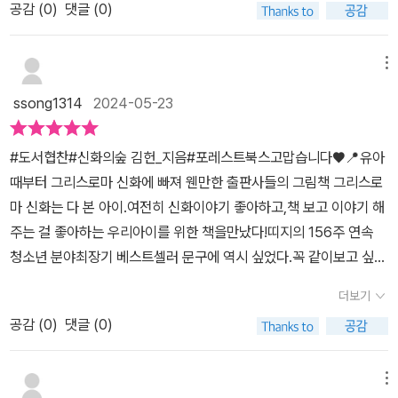
떤일을 대할때 마음가짐, 실력을 인정받고 노력한 사람이 가져야 되
나 편견은 어느 곳에든 있습니다. 신화 속 이야기가 흥미로운 것은 다
공감 (
0
)
댓글 (0)
징적 이미지와 이야기가 결합된 것이다.' 여기서 상징적 이미지는 인
는 태도,사람사이에서 다른사람의 이야기에 귀를 기울이는것이 얼마
양한 인간과 신이 얽히고설켜서 무슨 일이 벌어질지 모른다는 것입니
간의 본성과 인간의 욕망을 보여주는 원초적 상징적 이미지를 말한
나 중요한가,타인에 대한 존중이 필요한 이유 등 많은 이야기를 통해
다. 생각지도 못했던 일들이 책 속에서만 벌어지는 것은 아니니까요.
다. 가령 우리가 삶에서 바라는 것, 두려워하는 것, 좋아하는 것, 싫어
메뉴
사람이 살아가는데 필요한것들을이야기하고 있다. 더 알아보기라는
일상 속에서도 그리스 신화에 얽힌 이야기는 꽤 많습니다. 계절의 변
하는 것들을 여러 신들의 모습과 이야기를 통해 그려낸 것이 바로 신
코너를 통해 조금더 깊이 나아간 배경지식까지 더해진다.왜 초중고
ssong1314
2024-05-23
화의 흥미로운 사연이나 일 년 열두 달 명칭의 유래나 밤하늘을 수놓
화다. ​20년 넘게 그리스 로마 신화를 강의해 온 서양 고전학자 김헌
필독서인지 감이온달까? 매번 딱딱한 필독서였는데 이책만은 재미와
은 별자리 이야기를 통해서 신화 속 이야기는 늘 가까이 있습니다. 이
은 신화가 결국은 인간을 더 잘 이해할 수 있게끔 돕는 거울이라고 강
울림이 가득한 쉽게 접근하는 책이라모두에게 권장하는 책이다.​​​'출판
#도서협찬#신화의숲 김헌_지음#포레스트북스고맙습니다♥📍유아
성적인 사고와 생각 그리고 모든 것을 흥미롭고 멋지게 만드는 것은
조한다. 저자는 크게 세 가지 테마의 신화를 들려주는데, '신비롭고 아
사로부터 상품을 무상제공받아 작성된 솔직한 후기입니다'​
때부터 그리스로마 신화에 빠져 웬만한 출판사들의 그림책 그리스로
즐거운 상상 속 이야기에 있습니다. ​​​<사진 출처 신화의 숲 / 김헌 지
름다운 신화 속 사랑 이야기', '무시무시한 분노로 가득 찬 신의 저주
마 신화는 다 본 아이.여전히 신화이야기 좋아하고,책 보고 이야기 해
음 / 포레스트북스> <출판사로부터 도서를 지원받아 주관적으로 작
그리고 재앙', 끝으로 '스스로 새로운 길을 개척하는 용감한 자들'이다.
주는 걸 좋아하는 우리아이를 위한 책을만났다!띠지의 156주 연속
성한 리뷰입니다.>
청소년 수준에 맞춘 교양서라 그런지 몰라도, 이야기마다 뭔가 배울
청소년 분야최장기 베스트셀러 문구에 역시 싶었다.꼭 같이보고 싶은
수 있는 교훈이 하나씩 따라붙는다. 가령 에코와 나르키소스의 이야
책을 만나서 기쁘고,아이들과 신화이야기 나누며인문학적 소양을 넓
기에 '다른 사람의 기준을 따르기만 하는 에코의 비극', '타인에 대한
더보기
히고,좋아하는 신화이야에 끊임없이 대화가 이어진다.⭐신비로운 옛
존중이 결여된 지나친 자기애' 같은 교훈을 덧붙였다. ​신화는 세상 만
공감 (
0
)
댓글 (0)
신전이 품은 26가지 이야기 씨앗⭐표준국어대사전 기준이 아닌 고대
물의 기원에 대한 고대인들의 지혜와 상상력이 녹아있는 이야기 보따
그리스어와 라틴어식 표기를 써알고 있던 이름도 새롭게 느껴진다.'인
리다. 이를 어떤 것이 생겨난 기원의 이유나 연유를 담아낸 이야기라
간의 상상력이 신을 만들었다'인간의 욕망과 본성을 신을 통해 보여
메뉴
는 뜻에서 '연기 설화' 또는 '연기 신화'라고 부른다. 연기 신화의 가장