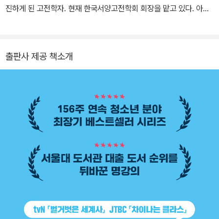
진하게 된 고전학자. 현재 한국서양고전학회 회장을 맡고 있다. 아리
스토텔레스의 “신화를 사랑하는 사람은 어떤 의미에서는 지혜를 사
랑하는 사람”이라는 뜻을 따르며 그리스·로마 신화를 비롯한 고전 비
극, 역사, 철학 등을 새롭게 해석하는 작업을 하고 있다. 특히 『일리아
출판사 제공 책소개
스』와 『오뒷세이아』는 2004년 처음 번역 계약을 한 이래 22년 만에
선보인 역작으로 원전에 충실하면서도 고대 그리스의 세계관을 재현
한 결과물이다. 저서로 『김헌의 그리스 로마 신화』 , 『신화와 축제의
땅 그리스 문명 기행』, 『천년의 수업』, 『고대 그리스의 시인들』, 『인문
학의 뿌리를 읽다』, 『그리스 문화의 신화적 상상력』, 『신화의 숲』, 공
저로 『삶이 묻고 고전이 답했다』 등이 있다.