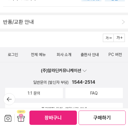
에 우리 책숲으로 가서 책살림을 추스른다. 한참 땀을 빼고서 집으로
은 마이아, 6월은 유노, 7월은 율리어스 카이사르, 8월은 아우구스투
온다. 저녁에는 〈쇼생크 탈출 The Shawshank Redemption(199
스의 이름에서 왔대요.​각 별자리에는 수호성이 있어요. 그런데 수호
5)〉을 네 사람이 함께 본다. 《엘리베이터의 이상한 버튼》을 반갑게
성들도 모두 그리스 로마 신화의 인물들에서 이름을 가져왔어요.특히
반품/교환 안내
읽었다. 아무리 아이들이 서울에서 나고자라느라 들숲메바다를 잊는
나의 별자리, 수호성에 대한 이야기 더 눈이 커지네요. ㅎ게자리는 헤
듯싶더라도, 나무 한 그루가 마을 한켠에 있으면 이내 푸른빛을 되살
라클레스와 관련이 있네요. 신화의 내용을 연결시켜 나의 성격, 행동,
릴 수 있다. 배움나무(학교나무)는 가지치기를 안 해야 맞고, 길나무
운명 등을 상상해보니 흥미롭네요.​​​​​<신화의 숲> 책은 흥미롭다고 시
도 섣불리 건드리지 말아야 한다. 시골도 서울도 모든 나무가 “그저
작해서 흥미롭다로 끝나는 것 같네요. ㅎ서울대 김헌 교수가 들려주
로그인
전체 메뉴
회사 소개
출판사 안내
PC 버전
나무라는 숨결대로 자라는” 터전으로 거듭날 노릇이다. 나무나 풀은
는 그리스 로마 신화 이야기 알기 쉽게 소개해주니 최고에요.온 가족
사람이 만져서(관리) 솎거나 맞추지 않아야지. 사람은 멧숲에 물을 뿌
이 다 함께 읽어보세요. ^^​신화는 인간의 본성, 인간의 욕망을 보여주
(주)알라딘커뮤니케이션
려서 푸나무를 살리지 못 한다. 오직 빗물과 이슬이 들숲메를 북돋우
는 것이고, 신화 속 여러 신들의 모습과 이야기를 통해 우리는 인간을
고 살찌운다. 사람은 들숲메바다에 안겨서 언제나 사랑이라는 숨빛을
1544-2514
일반문의 (발신자 부담)
더 잘 이애할 수 있는 길을 찾을 수 있을 겁니다.
바람에 얹어서 함께살기에 즐겁다. 숲을 품기에 사람으로서 빛나고,
1:1 문의
FAQ
뒤로가
숲을 등지기에 사람빛을 잃고서 바랜다.#加藤直子 #杉田比呂美
기
#エレベ-タ-のふしぎなボタン (2018년)ㅍㄹㄴ글 : 숲노래·파란
중고매장 위치, 영업시간 안내
놀(최종규). 낱말책과 노래를 쓴다. 숲을 품은 시골에서 산다. 살림을
보관함담기
선물하기
장바구니
구매하기
짓는 하루를 가꾼다. 《푸른말로 글빛노래 시 따라쓰기》, 《열두 달 소