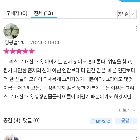
갖추어야 할 공통적 자질로 ‘질문’을 꼽는다. 그렇다면 ‘질문하는 능
구매자 (0)
전체 (13)
력’을 키우기 위해서는 무엇을 해야 할까. 가장 확실한 답은 바로 ‘독
서’이며, 그중에서도 신화나 철학 등은 이미 검증된 고전이다. 책과 고
메뉴
전의 효용은 바로 여기에 있다. 고전은 수천 년을 살아내려 온 이야기
이며, 동시에 다양한 인물과 에피소드가 등장하기에 자연스럽게 읽는
명랑걸우네
2024-06-04
동안 문해력, 추리력을 키울 수 있고, 인물에 감정 이입하거나 숨은 의
도를 찾아내며 ‘나라면 어땠을까’라는 생각을 바탕으로 사고력이 자
그리스 로마 신화 속 이야기는 언제 읽어도 흥미롭다. 위엄을 찾고,
라나기 때문이다. 이제 이 책을 통해 아이가 옛 신전에서 불어온 26
뭔가 대단한 존재의 신이 아닌 인간보다 더 인간 같은, 때론 인간보다
가지 이야기에 귀 기울이게 해보자. 분명 얼마 지나지 않아 오래전부
더 한 신들의 모습이 다채롭게 그려져있기 때문이다. 그럼에도 몇몇
터 전해 내려오는 지혜로운 이야기 속에 반짝이는 생각을 더해 자기
이름을 제외하고는, 늘 정리되지 않은 듯한 기분이 드는 이유는 그리
만의 언어로 제법 근사하게 표현하는 아이의 놀라운 변화를 목격하게
스 로마 신화 속 등장인물들의 이름이 어렵기 때문이기도 하겠지만
될 테니까.
뭔가 정리되고 연결되지 않고 따로 떨어진 이야기들을 읽었기 때문이
더보기
기도 하다. 물론 그리스 로마 신화는 역사서가 아니다. 시간의 흐름을
공감 (
4
)
댓글 (0)
연결되긴 하지만, 그러기에는 너무 방대하기도 하다. 과연 어떻게 읽
으면 좀 더 정리되고 기억에 남을 수 있을까?​ 저자의 이름이 낯익은
메뉴