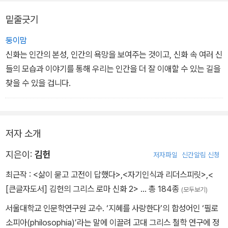
리쳤습니다. 그리고 여관을 나와서 아테네를 향해 힘찬 걸음을 내디
밑줄긋기
뎠습니다. 두려운 마음을 안고 시작한 도전과 모험이 그를 아주 강한
영웅으로 성장시켜 주었지요. 만약 그가 도전하지 않았다면 그는 트
둥이맘
로이젠 왕궁에서, 어머니의 품 안에서 ‘마마보이’처럼 나약하게 살았
신화는 인간의 본성, 인간의 욕망을 보여주는 것이고, 신화 속 여러 신
을지도 모릅니다. 혼자서는 아무것도 제대로 할 줄 모르는 무능한 사
들의 모습과 이야기를 통해 우리는 인간을 더 잘 이애할 수 있는 길을
람으로 남았겠지요? 그러나 두려움을 극복하고 용기를 내서 도전하
찾을 수 있을 겁니다.
는 자만이 성공할 수 있으며, 설령 모든 일에서 성공하지 못하고 때로
는 실패를 경험한다고 해도 도전한 만큼은 성장하게 될 것이며, 그런
성장을 통해 궁극적으로 성공에 더욱더 가까이 다가서게 될 겁니다.
저자 소개
지은이:
김헌
저자파일
신간알림 신청
최근작 :
<삶이 묻고 고전이 답했다>
,
<자기인식과 리더스피릿>
,
<
[큰글자도서] 김헌의 그리스 로마 신화 2>
… 총 184종
(모두보기)
서울대학교 인문학연구원 교수. ‘지혜를 사랑한다’의 합성어인 ‘필로
소피아(philosophia)’라는 말에 이끌려 고대 그리스 철학 연구에 정