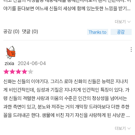
리고 신들의 사생활등 대중매체를 통해만나다보니 왠지 친근하다. 이
에 분개해 큰 곰자리와 작은 곰자리를 하늘에서 떠나지 못하게 만든
습니다. 질투심에 사로잡히고 의심하고 사람을 심하게 흔들어대는 게
인간의 본성과 욕망을 보며 세상을 알아가는 그리스 로마 신화는 읽
야기를 듣다보면 어느새 신들의 세상에 함께 있는듯한 느낌을 받기도
다. 이런 사연들이 책 속에는 꽤 자주 보인다. 잘못은 제우스가 했는
이건 인생을 통과하는 시험인가 싶습니다. ​결국엔 끔찍한 결과를 초
으면 읽을수록 매력이 넘쳐 헤어 나올 수 없습니다.게다가 <신화의
한다.특히 제일 최근에 만났던 신들의 사생활에서는 신화를 왜 읽어
데, 피해는 칼리스토와 아르카스가 보게 된 것이다. 억울할 수 있지만,
래하기도 하고 그로 인해 좋은 결과를 가져오기도 합니다. 인생에 있
더보기
숲>은 <철학의 숲>, <고전의 숲>에 이어 세 번째 도서라고 하니 믿
야하는지, 신화에서 어떤것을 배울수 있는지를어른은 물론 아이들에
한 편으로는 인간보다 더 인간 같은 신들의 모습이 흥미를 자아낸다
어서 나쁜 게 나쁘지 않을 수도, 좋은 게 마냥 좋은 것만이 아닐 수 있
어볼 만하지 않나요?​그리스 로마를 좋아하는 사람으로서 책 속의 지
공감 (
0
)
댓글 (0)
게도 알려주는 프로였기에 더 즐겁게 봤던듯하다.아이도 책표지를 보
고 할 수 있겠다.​ 세 번째 장에서는 페르세우스, 테세우스 등의 영웅들
는 것처럼 말이죠. ​두 번째 이야기 숲에서는 사람들의 자만과 오만으
식과 깨달음을 얻고 재미나고 유익한 도서를 할 수 있는 <신화의 숲>
고는 그리스신화 김헌 교수님 이죠? 신들의 사생활에서 나왔던 교수
이 등장한다. 자신에게 주어진 어려움을 극복하며 용감하게 개척해나
로 인해서 어떤 결과를 초래하게 되는지를 여실하게 보여줍니다. 신
을 추천해 봅니다. ※ 본 포스팅은 북카페 책과 콩나무의 서평으로 제
님 맞죠? 하고 묻는걸 보니 김헌교수님의 명성이 높다는걸 새삼 느껴
간 모습들을 등장한다. 좌절할 법한 어려움 속에서도 결국은 승리를
메뉴
들은 해명할 기회조차 주지 않습니다. 참으로 권력자 다운 모습을 보
공 받아 솔직하게 작성한 리뷰입니다.
졌다.노란 색감에 별자리 그리고 신들의 이야기 배경이 보이는 신화
하는 그들의 모습은 강인한 이미지를 만들어낸다.​ 각 이야기의 마지
여줍니다. 마구잡이로 힘을 휘두르기도 하고 어이없게 그 힘에 처참
zixia
2024-06-04
의 숲이란 책은 읽으면서 그 어떤 그리스 신화보다도 더 재미있었고
막 장에는 앞의 이야기를 통해 얻을 수 있는 교훈이나 생각할 여지들
하게 인간은 죽습니다. 때로는 신들의 월권행위에 도전하기도 하고
쉽게 읽히면서도, 인문학에서 왜 신화를 읽어야 하는지를 신들의 모
이 짧게 담겨있다. 삽화도 종종 곁들여져 있기에, 성인뿐 아니라 청소
그로 인해 죽임을 당하고 화가 치민 신들은 인간이 신들보다 뛰어난
신화는 신들의 이야기다. 그리스 로마 신화의 신들은 능력은 지나치
습에서 어떤모습을 보고 어떤태도로 삶을 살아가야하는지에 대한방
년들도 어려움 없이 읽을 수 있을 것 같다. 오늘은 그리스 로마 신화
것을 참지 못합니다. 권력자와 인간의 모습뿐만 아니라 인간 자체 오
게 비인간적인데, 심성과 기질은 지나치게 인간적인 특징이 있다. 가
향성을 갖게 해주는 듯한 생각이 든다.워낙에 많은 신들이 있고 이름
속 이야기를 함께 읽고 이야기를 나누어 보는 것은 어떨까?
만함이 사람을 어떻게 바보로 만드는지도 잘 보여줍니다. ​세 번째 숲
령 신들의 격렬한 사랑과 미움의 수준은 인간의 정상성을 넘어서는
도 길어서 외우기도 힘든 신화를 26가지 이야기씨앗이라는 주제로그
에서는 한계를 뛰어넘어 스스로의 길을 개척하는 용감한 사람들의 이
과한 측면이 있고, 분노와 저주는 거의 개막장 드라마보다 더한 추한
리스신화를 이야기하듯 풀어놓아 초등학생부터 일반인까지 어렵지
야기입니다. 지금까지 여전히 차별은 계속되어 오고 있습니다. 여자
꼴을 드러내곤 한다. 샘물에 비친 자기 자신을 사랑하게 된 사냥꾼 나
않게 접할 수 있게 만든 책이다.이야기를 읽다보면 말의 어원을 설명
라서 안되고 이것은 이래서 저것은 저래서 안된다고 했던 것을 당당
르키소스의 자기애나 살벌하게 번개를 내던지는 진노한 제우스의 경
해주기도 하고 잘못된 행동이나 욕심으로 인해서 생긴 결과라든지,어
더보기
하게 뛰어넘은 아탈란타에게 응원의 박수를 보내고 싶습니다. 차별이
우를 떠올려보라. ​유명한 신화학자 조지프 캠벨에 따르면, '신화는 상