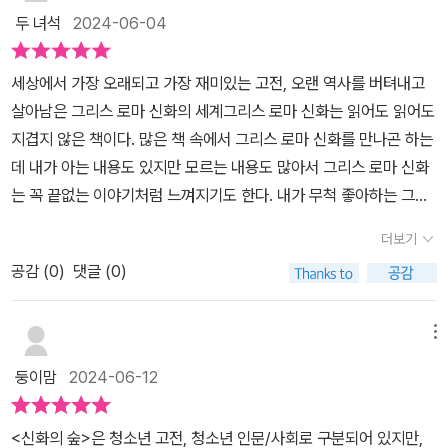
주고,상징적인 표현으로 문해력,어휘력도 높이게 된다.💛신비롭고
큰 특징은 바로 '변신'과 '되기'에 있다. 일테면 월계수는 아폴론으로부
두 녀석
2024-06-04
아름다운 신화 속 사랑이야기💛무시무시한 분노로 가득 찬 신의 저
터 도망치던 다프네가 변신해서 생긴 것이고, 샘가의 노란 수선화는
주그리고 재앙💛스스로 새로운 길을개척하는 용감한 자들크게 세 가
나르키소스가 녹아내려 피어난 것이고, 메아리는 나르키소스를 짝사
세상에서 가장 오래되고 가장 재미있는 고전, 오랜 역사를 버텨내고
지 부분으로 이루어져 있고,요정 에코부터 퓌라무스와 티스베의 이루
랑하던 에코의 목소리가 남은 것이라는 식의 신화적 설명이 대표적이
살아남은 그리스 로마 신화의 세계그리스 로마 신화는 읽어도 읽어도
지 못한 사랑 이야기와,천체망원경으로 시골가서 별자리 보고싶다는
다. 나는 대모신 가이아를 비롯해 이런 식의 신화적 설명이 지구온난
지겹지 않은 책이다. 많은 책 속에서 그리스 로마 신화를 만나곤 하는
아이들이제일 좋아한 <칼리스토와 아르카스,하늘의 별자리가 되다.>
화 같은 현대의 심각한 생태위기를 극복할 수 있는 고대인의 거룩한
데 내가 아는 내용도 있지만 모르는 내용도 많아서 그리스 로마 신화
미술 좋아하는 아이가 좋아한 <조각상을 인간으로 만든 피그말리온>
사유방식을 보여준다고 믿는다. 합리성을 중시하고 이분법과 동일성
는 꼭 끝없는 이야기처럼 느껴지기도 한다. 내가 무척 좋아하는 그리
이야기.알고 있던 기존의 신화들을더 재밌고,고난과 역경을 이기고온
철학에 길들여진 근대인의 인식과는 다른 차원의 인문적 상상력 말이
스 로마 신화를 오랜만에 읽게 되었는데 역시나 새로운 내용을 접할
전하고 건강한 사랑의 결실을 보며긍정적인 사랑의 메시지를 전하게
더보기
다.
수 있어 신선했다. 무엇보다 그리스 로마 신화는 그 계보가 엄청나서
된다.더 알아보기로 집 앞에 자주가는 스타벅스의 브랜드 로고와 브
공감 (
0
)
댓글 (0)
그것만 파고들어도 흥미롭고 많은 시간이 필요하다. 이 책은 그리스
랜드의 뜻과 그리스로마신화와의 관계도 알 수 있어 더 흥미롭고, 즐
로마 신화를 스토리텔링으로 재미있게 들려주는 도서인데 내용을 토
겁게 볼 수 있다.신화 관심많고,아는게 많은 초등아이가 더 새롭게보
대로 한 삽화는 아이들에게 볼거리도 함께 제공한다. 나도 초등시절
메뉴
게 된 고전이야기.그리스로마신화가 단순히 재밌는 신화이야기로만
처음으로 그리스 로마 신화를 읽었는데 삽화가 가미된 동화책이었다.
그치지 않고,지금 현재를 살아가는 우리들에게 나와 타인에 관계를현
둥이맘
2024-06-12
많고 많은 내용 중 일부만으로 엮은 책이었지만 내가 처음 만난 그리
명하게 하는 법을 알려주고,청소년시기로 넘어가는 아이들에게 부모
스 로마 신화이기에 여전히 그 내용들은 기억에 남아 있다. 그래서 그
로서 해 주고 싶은메시지가 가득 담겨 있어 추천한다.💜포레스트북
<신화의 숲>은 청소년 고전, 청소년 인문/사회로 구분되어 있지만,
기억을 토대로 계속 새로운 그리스 로마 신화를 쌓아가고 있다. 유한