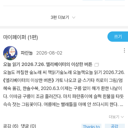
다른 이름인 '바쿠스'에서 온 거래요.​​또 브랜드 로고 이야기인데, 메두
한 방향으로 느낄 수 있는 부분들이 많이 때문이다<인간의 욕심은 끝
사를 패션 브랜드의 강렬한 상징으로 한 패션 브랜드 로고가 있어요.
이 없고 똑같은 실수를 반복한다>신화의 숲은 그리스 신화 각각의 이
3편 더보기
베르사체는 왜 그런 무시무시한 여인 메두사의 얼굴을 자기 브랜드의
야기 속에서 현재 당대성을 반영한 내용을타이틀로 해주셔서 전하고
로고로 삼았을까요? 아마도 자신이 디자인한 옷을 사람들이 보는 순
자 하는 메시지 전달을 핵심으로 잘 파악할 수 있다그리스 신화가 현
쓰기
마이페이퍼 (1편)
간, 마치 메두사의 눈과 마주친 것처럼 곧바로 매료되어 돌처럼 굳어
재까지 뻗어 나온 이야기는 다양해서그리스 신화를 알게 되면 은하수
졌으면 하는 소망이 담긴 것이 아닐까요? 패션 브랜드 로고 속 메두
나 월계수잎, 포도주까지 이야기의 탄생을 알 수 있는데 <신화의 숲>
파란놀
2026-08-02
메뉴
사는 멋있을지 몰라도 여신 메두사는 불쌍하네요.저만 몰랐었나요?
에서 일 년 열두 들 명칭의 유래 등우리에게 지금까지도 남아있는 여
원래 메두사는 매우 아름다운 여신이었대요.여기서 생각해보세요. 메
러 유래를 그리스 신화와 연계해서 설명해주는 부분들이 좋다 '이 리
오늘 읽기 2026.7.26. 엘리베이터의 이상한 버튼
두사가 아테나 여신에게 받은 벌은 너무 가혹한 게 아닐까요?메두사
뷰는 컬처블룸을 통해 출판사에서 도서를 제공 받아, 직접 읽고 작성
오늘도 까칠한 숲노래 씨 책읽기숲노래 오늘책오늘 읽기 2026.7.26.
의 입장이 되어보면 더 불쌍하네요. 사랑하는 가족을 만날 수도 없고,
한 리뷰입니다.'[출처] [긴급!] '신화의 숲/포레스트북스' 도서 서평단
《엘리베이터의 이상한 버튼》 가토 나오코 글·스기타 히로미 그림/엄
그 누구와도 얼굴을 맞대로 대화를 나눌 수도 없을 뿐더러 모든 사람
모집 (발표일: 5/23) (컬처블룸★체험,리뷰,라이프,건강,맛집,뷰티,
혜숙 옮김, 한솔수북, 2020.6.3.이제는 구름 없이 해가 환한 나날이
이 피하는 대상이 되고 말았으니까요.​​수많은 브랜드 로고 외에도 일
도서,영화,공연전시) | 작성자 키라
다. 이따금 구름이 조금 흘러간다. 마치 파란종이에 슬쩍 흰물을 타듯
년 열두 달 명칭 그리고 별자리 이야기 속 그리스 로마 신화 빼놓을 수
슥슥 젓는 그림꽃이다. 여름에는 빨래틀을 아예 안 쓰다시피 한다. 씻
없죠.​서양에서는 열두 달 가운데 1월부터 8월까지는 특별한 의미가
으면서 빨래하면 물을 적게 쓰고 몸도 시원하다. 여름에는 설거짓감
있는 이름을 붙었고, 9월부터 12월까지는 숫자를 붙인 이름이에요. 1
더보기
이 있으면 그때그때 하면서 손과 낯과 목을 새삼스레 씻는다. 낮나절
월은 야누스, 2월은 페브루아, 3월은 마르스, 4월은 아프로디테, 5월
공감 (
6
)
댓글 (0)