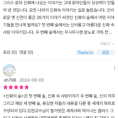
신의 잘못 때문에 벌어진 일들도 있지만, 인간 못지않게 질투가 심한
그리스 로마 신화에 나오는 이야기는 고대 로마인들의 상상력이 만들
만 하는 요정 에코, 타인에 대한 존중이 결여되고 지나친 자기애를 보
신들 덕분에 벌어진 이야기도 상당수다. 그중 하나를 이야기하자면,
어 낸 것입니다. 모든 나라의 신화속 이야기는 실로 놀랍습니다. 신비
여주는 나르키소스, 일방적인 사랑을 한 아폴론, 참을 수 없는 뜨거운
칼리스트와 아르카스의 이야기인데 이 이야기는 밤하늘의 별인 큰 곰
로운 옛 신전이 품은 26가지 이야기 씨앗인 신화의 숲에서 어떤 이야
사랑을 하는 오르페우스, 진심으로 타인의 행복에 축하를 해줄 수 있
자리, 작은곰 자리와 이어진다. 이번에도 시작은 또 바람둥이 제우스
기들을 만나게 될까요? ​첫 번째 숲에서는 신비롭고 아름다운 신화 속
는 마음을 가진 에로스와 프쉬케, 고난과 시련을 통해 더욱 단단해지
다. 아르테미스의 추종자였던 칼리스토에게 반한 제우스는 칼리스토
사랑 이야기입니다. 두 번째 숲에서는 무시무시한 분노로 가득 찬 신
는 프쉬케, 오만함으로 여러 가지 재앙을 불러오는 브로테아스와 펠
를 꼬시기 위해 아르테미스의 모습으로 분하여 칼리스토에게 다가간
의 저주 그리고 재앙 이야기입니다. 세 번째 숲은 스스로 새로운 길을
롭스, 권위가 있다면 배려를 실력이 있다면 겸손의 마음을 가져야 한
더보기
다. 그리고 그녀를 범하고 만다. 아르테미스는 순결을 중요하게 생각
개척하는 용감한 자들입니다. ​첫 번째 신화 속 사랑 이야기를 읽다 보
다는 것을 보여준 아라크네, 인간의 욕심은 끝이 없고 똑같은 실수를
하는 처녀신이기에, 제우스에게 순결을 잃게 된 칼리스토는 쫓겨나고
공감 (
0
)
댓글 (0)
면 요정 에코가 왜 메아리로 남게 되었는지 사연부터 시작해서 유명
반복하는 에리식톤, 패션 브랜드의 강렬한 상징으로 남은 메두사, 해
만다. 결국 아들을 낳은 칼리스토. 하지만 제우스의 아내 헤라가 가만
한 물에 비친 자신의 모습을 사랑하게 된 나르키소스의 이야기를 읽
피엔딩일까라는 의문점을 남긴 피그말리온 등 흥미진진한 이야기가
있지 않았다. 결국 헤라에 의해 곰이 된 칼리스토는 아들과 생이별을
어 봅니다. 사랑의 큐피드를 날려주는 에로스 이야기가 등장하는데
메뉴
담겨 있는 도서이다.​더 알아보기에서는 수많은 브랜드 로고 속의 그
하게 된다. 한편, 헤르메스는 칼리스토의 아들인 아르카스를 자신의
엄마인 아프로디테의 말을 잘 듣는 아들입니다. 에로스도 사랑하는
리스 로마 신화, 일 년 열두 달 명칭의 유래, 밤하늘을 수놓은 별자리
sh798
2024-06-05
어머니 마이아에게 데려가서 훌륭하게 키운다. 아르카스는 사냥을 즐
여인을 만나게 되었는데, 실은 엄마보다 미모가 뛰어난 프쉬케를 처
이야기를 알려준다. ​서울대 김헌 교수가 들려주는그리스 로마 신화
겼는데, 어느 날 사냥을 갔다가 곰을 마주하게 된다. 그 곰은 바로 아
리하라는 명을 받습니다. 에로스와 프쉬케가 서로 사랑하게 되고 진
이야기​등장인물이 많고 서사가 깊은 책을 자란 아이는 영어 성적이
​<신화의 숲>은 첫 번째 숲, 신화 속 사랑이야기 두 번째 숲, 신의 저주
르카스의 어머니인 칼리스토였다. 하지만 그 사실을 알 턱이 없는 아
정한 사람은 어떤 험난한 여정도 이겨낼 수 있다는 것을 보여줍니다.
오른다?아마도 독해력에 도움을 주고 있어서 그런가 봅니다. 기억해
그리고 재앙 세 번째 숲, 용감한 자들의 내용을 다룬 총 세개의 파트로
르카스는 칼리스토에게 창을 겨눈다. 급작스러운 상황에서 제우스는
그래서 에로스와 프뤼케는 사랑과 영혼이 되었습니다. 사람이 가지고
야 하는 등장인물도 많고 수천 년간 이어져 온 이야기이다 보니 서사
구성되어 있다.​김헌교수님이 벌거벗은 세계사와 차이나는 클라스 그
두 모자를 하늘의 별자리로 만든다. 하지만 이번에도 헤라는 이 사실
있는 모든 감정을 비유적으로 보여주는 게 그리스 신화가 아닌가 싶
가 깊어 이해력이 좋아야 하니깐요.​신화 속 여러 신들의 모습을 통해