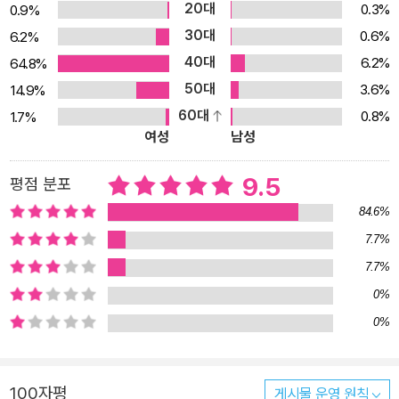
20대
0.3%
0.9%
울대에서 가장 인기 많은 신화 수업을 한 권의 책으로 만나다” 김헌
30대
0.6%
6.2%
교수가 구성한 그리스 로마 신화의 정수를 보여주는 26가지 이야기
40대
6.2%
64.8%
『신화의 숲』 저자 김헌 교수의 인문학 강의는 서울대 인기 강연에 선
50대
3.6%
14.9%
정될 만큼 호응이 높고, 서양 고전 읽기 열풍까지 일으키는 등 놀라운
60대
0.8%
1.7%
광경을 보여주었다. 깨달음과 울림은 물론이고, 흡입력 있는 전개, 생
여성
남성
생한 스토리텔링이 더해졌기 때문이다. 이 책에서도 신화 속 신, 요정,
인간 등 등장인물 간의 미묘한 감정이나 흥미진진한 대목을 생생하게
9.5
평점 분포
살리기 위해 딱딱한 문어체 대신 입말을 살려 넣었다. “작고 귀여운
84.6%
요정인 에코가 어떻게 제우스를 도왔냐고요? 제우스가 누굽니까? 천
7.7%
하의 바람둥이잖아요. 그런 제우스가 종종 숲에 나타나 숲이나 샘의
7.7%
요정들과 사랑에 빠질 때가 많았어요. 낌새를 눈치챈 제우스의 부인
헤라는 씩씩거리면서 제우스의 불륜 현장을 급습하려고 달려들었지
0%
요. 바로 그때, 에코가 나타나는 거였어요.” (본문 중에서) 그렇게 흥
0%
미롭게 이야기를 따라가다 보면 위험에 처한 테세우스도 만나게 되
고, 태양의 신 아폴론을 피해 도망가는 요정 다프네를 보며 조급해지
100자평
게시물 운영 원칙
기도 하고, 누구도 그녀의 말을 믿어주지 않는 카산드라를 보며 탄식