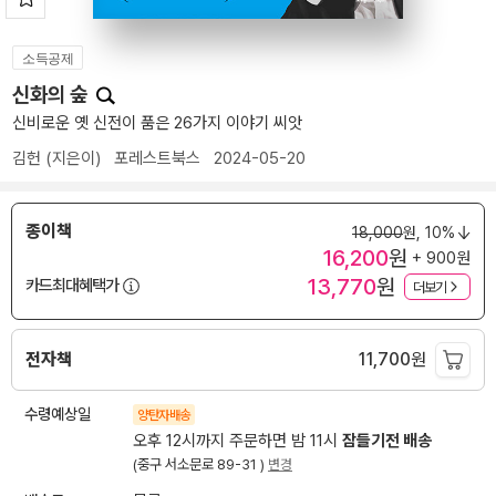
소득공제
신화의 숲
신비로운 옛 신전이 품은 26가지 이야기 씨앗
김헌
(지은이)
포레스트북스
2024-05-20
종이책
18,000
원,
10%
16,200
원
+ 900원
13,770
원
카드최대혜택가
더보기
전자책
11,700
원
수령예상일
양탄자배송
오후 12시까지 주문하면 밤 11시
잠들기전 배송
(중구 서소문로 89-31 )
변경