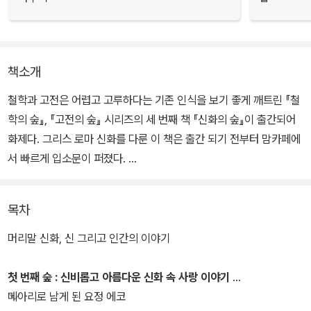
책소개
철학과 고전은 어렵고 고루하다는 기존 인식을 보기 좋게 깨트린 『철
학의 숲』, 『고전의 숲』 시리즈의 세 번째 책 『신화의 숲』이 출간되어
화제다. 그리스 로마 신화를 다룬 이 책은 출간 되기 전부터 맘카페에
서 빠르게 입소문이 퍼졌다.
JTBC 「벌거벗은 세계사」, tvN 「차이나는 클라스」 등 여러 방송 매체
목차
및 강연에서 그리스 로마 신화 이야기와 그 가치를 누구나 이해하기
쉽고 재밌게 설명해 서양 고전 열풍을 이끈 고전학자, 서울대 김헌 교
머리말 신화, 신 그리고 인간의 이야기
수는 특별히 애정을 가지고 이 책을 집필했다고 밝혔다. 그 또한 실제
로 삶이 괴롭고 힘들 때 고대 그리스의 서사시를 읽으며 나아갈 힘과
첫 번째 숲 : 신비롭고 아름다운 신화 속 사랑 이야기
답을 찾았기 때문이다. 그렇기에 저자는 자라나는 청소년이 신화 이
메아리로 남게 된 요정 에코