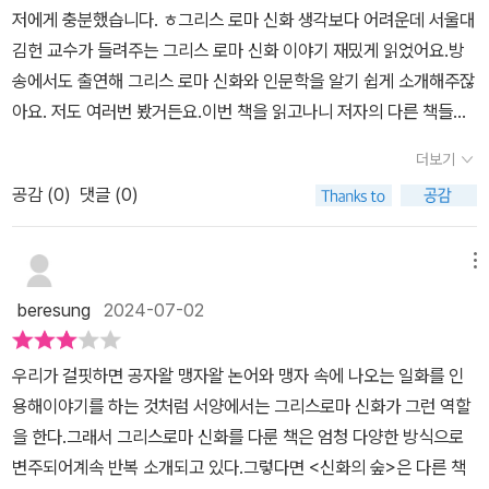
스에서 제공받아 솔직하게 작성하였습니다#북스타그램 #책스타그
저에게 충분했습니다. ㅎ그리스 로마 신화 생각보다 어려운데 서울대
한 인간에 비하면 신은 무한한 존재인데 인간처럼 사랑뿐만 아니라
램 #신간소개 #신간추천책 #철학의숲 #고전의숲 #청소년필독서 #
김헌 교수가 들려주는 그리스 로마 신화 이야기 재밌게 읽었어요.방
시기와 질투가 난무하는 신들을 그리스 로마 신화에서 만난다. 신이
그리스로마신화 #그리스로마신화이야기 #서평 #책추천 #서울대교
송에서도 출연해 그리스 로마 신화와 인문학을 알기 쉽게 소개해주잖
라면 무결할 것이라는 기대가 산산이 부서지기도 하는데 저자는 인간
수추천 #책육아 #책육아맘 #맘스타그램 #초등맘 #중등맘 #책과함
아요. 저도 여러번 봤거든요.이번 책을 읽고나니 저자의 다른 책들도
세상 모습이 그대로 그리스 로마 신화 속 신들의 모습임을 말해준다.
께자라는아이들 #독서하는엄마 #책과일상 #독서맛집 #강심수정책
한번 읽어보고 싶을 정도에요.​​왜 그리스 로마 신화를 읽어야 할까요?
다양한 신들의 이야기를 통해 얻을 수 있는 교훈적인 면도 함께 친절
더보기
#책읽는우리집🏠
아주 기본적인 것부터 짚어주네요.신화는 인간의 본성, 인간의 욕망
히 설명해 주어 더 의미 있는 책 읽기의 기회도 제공하는 도서이다. 그
공감 (
0
)
댓글 (0)
을 보여주는 것이고, 신화 속 여러 신들의 모습과 이야기를 통해 우리
리스 로마 신화와 관련된 브랜드에 대한 내용이 매우 흥미롭다. 신화
는 인간을 더 잘 이애할 수 있는 길을 찾을 수 있을 겁니다.신화는 우
학자 조지프 캠벨의 말 '신화는 상징적 이미지와 이야기가 결합된 것
리가 삶에서 바라는 것, 두려워하는 것, 좋아하는 것, 싫어하는 것들을
메뉴
이다'라는 말이 갖는 의미를 저자는 '신화는 우리가 삶에서 바라는 것,
상징적 이미지, 즉 신들이나 신적인 존재들로 그려내어 이야기하는
두려워하는 것, 좋아하는 것, 싫어하는 것들을 상징적 이미지, 즉 신들
beresung
2024-07-02
것입니다. 그것은 그대로 우리의 모습을 비추어주지요.<신화의 숲>
이나 신적인 존재들로 그려내어 이야기하는 것'이라고 설명한다. 나
에서 만나는 수많은 인물들이 바로 나, 독자들이래요. 이래서 더 읽어
는 한동안 그리스 로마 신화가 지닌 가치에 대해 접근할 능력이 없었
우리가 걸핏하면 공자왈 맹자왈 논어와 맹자 속에 나오는 일화를 인
지고 싶어요!!!​​3가지 주제로 이루어져 있네요. 사랑 이야기, 신의 저주
는데 이제서야 조금씩 그 가치를 느끼고 있는 중이다. 수많은 책 속에
용해이야기를 하는 것처럼 서양에서는 그리스로마 신화가 그런 역할
그리고 재앙, 용감한 자들 모든 이야기가 재밌어요.모든 이야기에서
서 만날 수 있는 그리스 로마 속 신들의 이야기가 증명하듯 무조건 읽
을 한다.그래서 그리스로마 신화를 다룬 책은 엄청 다양한 방식으로
현대를 살아가는 나, 우리들의 모습이 많이 보여요.300페이지 넘지
어야 할 책 중 하나가 바로 그리스 로마 신화이다. 그 첫 책으로 이 도
변주되어계속 반복 소개되고 있다.그렇다면 <신화의 숲>은 다른 책
만 그림도 살짝 있구요. 글자 크기도 청소년 읽기 편하게 살짝 커요.제
서를 추천한다. 강추!