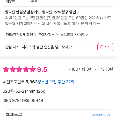
배송료
무료
알라딘 만권당 삼성카드, 알라딘 15% 청구 할인
최대 1만원 또는 2만원 할인(전월 30만원 또는 60만원 이용 시) / 카드
발급월 +1개월까지는 전월 실적이 없어도 최대 1만원 혜택 제공
카드/간편결제 할인
무이자 할부
소득공제 730원
관심 저자, 시리즈의 출간 알림을 받아보세요
신청
9.5
100자평 0편
리뷰 13편
세일즈포인트
5,363
청소년 고전 주간 37위
328쪽
152*214mm
426g
ISBN 9791193506448
주제분류
신간알림 신청