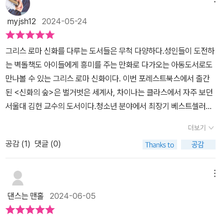
이유는, 몇 년째 내 위시리스트에 담겨있는 책이 바로 김헌의 그리스
로마신화이기 때문이고, 얼마 전 한 프로에서 그리스 로마신화를 다
myjsh12
2024-05-24
루었는데 그때 전문가인 김헌 교수가 패널로 참여했기 때문이다. 그
래서 더 기대가 되었다.​ 신화의 숲에는 세 종류의 숲이 등장한다. 신화
그리스 로마 신화를 다루는 도서들은 무척 다양하다.성인들이 도전하
에서 가장 많이 등장하는 사랑에 관한 숲, 신을 향한 인간이 촉발한 저
는 벽돌책도 아이들에게 흥미를 주는 만화로 다가오는 아동도서로도
주와 재앙의 숲, 그리고 큰 획을 그은 용감한 인물들의 숲으로 구성되
만나볼 수 있는 그리스 로마 신화이다. 이번 포레스트북스에서 출간
어 있다. 보통 신화의 시작은 대지의 신 가이아와 하늘의 신 우라노스
된 <신화의 숲>은 벌거벗은 세계사, 차이나는 클라스에서 자주 보던
등으로부터 시작되지만, 이 책은 에코로부터 시작된다. 산에서 울리
서울대 김헌 교수의 도서이다.​청소년 분야에서 최장기 베스트셀러를
는 메아리를 뜻하는 에코는 어떻게 목소리로만 남게 되었을까? 그리
장악하고 도서관 대출 순위도 높은 그리스 로마 신화.삶이 괴롭고 힘
고 에코가 사랑했던 남자는 누구였을까? 에코를부터 이어지는 이야
더보기
들 때 그리스 로마 신화를 읽으며 나아갈 힘과 답을 찾을 수 있다는 저
기는 나르키소스와 연결이 된다. 그리고 사랑의 숲에서 가장 큰 역할
공감 (
1
)
댓글 (0)
자의 말에 공감의 한 표를 던지며 <신화의 숲>을 소개해 본다. ​​신비
을 하는 신은 단연 에로스와 아프로디테다. 에로스가 쏜 화살이 촉발
로운 옛 신전이 품은 26가지 이야기 씨앗​​<신화의 숲>은 신 그리고
한 사랑의 이야기는 과연 각 인물들에게 어떤 결과로 이어질까? 특히
인간의 이야기를 시작으로 첫 번째 숲, 신비롭고 아름다운 신화 속 사
메뉴
에로스 본인의 이야기도 상당 부분 등장하기 때문에 흥미롭게 읽을
랑이야기 두 번째 숲, 무시무시한 분노로 가득 찬 신의 저주 그리고 재
수 있다.​ 한편, 두 번째 장에 등장하는 인물들은 신의 저주를 받거나,
댄스는 맨홀
2024-06-05
앙 세 번째 숲, 스스로 새로운 길을 개척하는 용감한 자들로 구성되어
인간의 욕심 등으로 인해 저주를 받게 된 사연들이 소개된다. 물론 자
있다.​자신의 생각은 전혀 고려하지 않고 다른 사람의 기준을 따르기