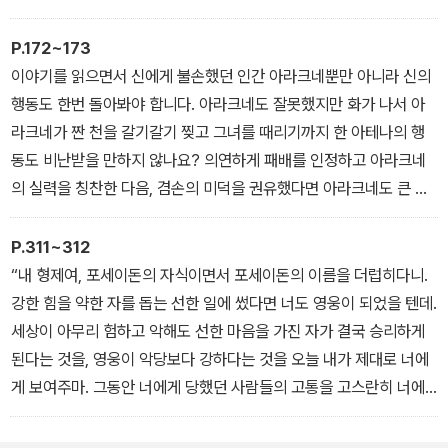
어?’라고 불평하곤 하잖아요.
그렇다면 그리스 로마인들은 신들이 이 이야기에 나오는 제우스나 헤
P.172~173
라처럼 우리 인간과 별로 다르지 않은 모습을 가진 것이라고 상상했
이야기를 읽으면서 신에게 불손했던 인간 아라크네뿐만 아니라 신의
던 게 아닐까요? 그들이 선과 정의를 구현하는 윤리적으로 완벽한 존
행동도 한번 돌아봐야 합니다. 아라크네도 잘못했지만 화가 나서 아
재가 아니라, 제 욕망과 격정에 따라 제멋대로 행동하기 때문에 인간
라크네가 짠 천을 갈기갈기 찢고 그녀를 때리기까지 한 아테나의 행
이 사는 이 세상도 부조리하고 불합리하게 돌아가는 거라고 생각했던
동도 비난받을 만하지 않나요? 의연하게 패배를 인정하고 아라크네
겁니다. 우리가 사는 이 세상을 설명하기에는 선하고 완벽한 신보다
의 실력을 칭찬한 다음, 겸손의 미덕을 권유했다면 아라크네도 큰 깨
는 제우스나 헤라 같은 결함이 있는 신이 더 어울릴 것 같았기 때문이
달음을 얻고 여신에게 경의를 표했을 것이며, 주위 구경꾼들도 모두
아닐까요.
여신에게 존경의 찬사를 보냈을 겁니다. 하지만 아테나는 분노를 억
P.311~312
누르지 못하고 자신의 우아한 품격을 드러낼 기회를 놓치고 말았지
“내 형제여, 포세이돈의 자식이면서 포세이돈의 이름을 더럽히다니.
요. 이 신화가 주는 교훈은 아주 명확합니다. 아라크네처럼 실력을 갖
강한 힘을 약한 자를 돕는 선한 일에 썼다면 너도 영웅이 되었을 텐데.
추었다면 그녀에게 부족했던 겸손의 미덕도 함께 가지려고 노력하면
세상이 아무리 험하고 악해도 선한 마음을 가진 자가 결국 승리하게
좋겠습니다. 아테나 여신처럼 힘과 권위를 가지고 있다면 그와 함께
된다는 것을, 영웅이 악당보다 강하다는 것을 오늘 내가 제대로 너에
포용력과 배려, 패배를 인정할 줄 아는 공정한 품격도 함께 지니려고
게 보여주마. 그동안 너에게 당했던 사람들의 고통을 고스란히 너에
노력하면 좋겠습니다.
게 돌려주겠다!”
테세우스는 청동 곤봉을 높이 쳐들고 프로크루스테스를 향해 힘껏 내