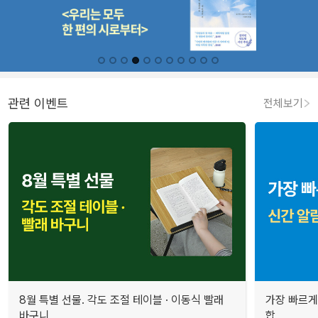
관련 이벤트
전체보기
8월 특별 선물. 각도 조절 테이블 · 이동식 빨래
가장 빠르게
바구니
합