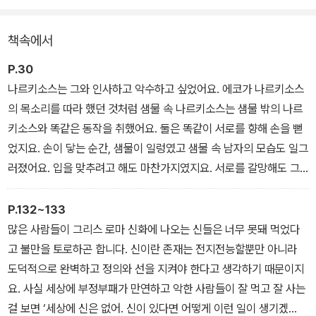
야기를 꼭꼭 씹어 먹어 잘 소화하기를 권한다.
책속에서
P.30
나르키소스는 그와 인사하고 악수하고 싶었어요. 에코가 나르키소스
의 목소리를 따라 했던 것처럼 샘물 속 나르키소스는 샘물 밖의 나르
키소스와 똑같은 동작을 취했어요. 둘은 똑같이 서로를 향해 손을 뻗
었지요. 손이 닿는 순간, 샘물이 일렁였고 샘물 속 남자의 모습도 일그
러졌어요. 입을 맞추려고 해도 마찬가지였지요. 서로를 갈망해도 그
들의 만남은 결코 이루어질 수 없었어요. 마침내 나르키소스는 모든
것을 깨달았어요.
P.132~133
“내 가슴에 사랑을 피운 남자는 바로 나구나. 물에 비친 나의 모상(模
많은 사람들이 그리스 로마 신화에 나오는 신들은 너무 못돼 먹었다
相)이구나! 내 가슴에 사랑의 불꽃을 지핀 자가 바로 나라니, 내가 불
고 불만을 토로하곤 합니다. 신이란 존재는 전지전능할뿐만 아니라
을 붙였고 그 불에 내가 타버리겠구나!”
도덕적으로 완벽하고 정의와 선을 지켜야 한다고 생각하기 때문이지
요. 사실 세상에 부정부패가 만연하고 악한 사람들이 잘 먹고 잘 사는
걸 보면 ‘세상에 신은 없어. 신이 있다면 어떻게 이런 일이 생기겠