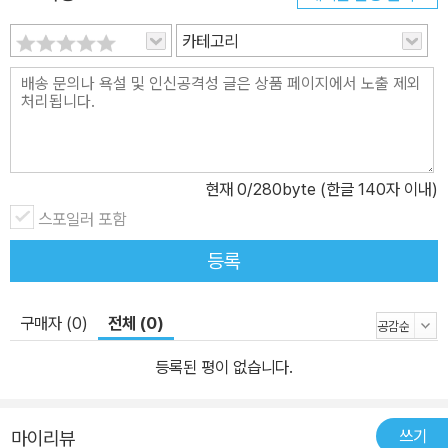
을 머금게 되기도 한다. 동시에 이는 수천 년 전부터 내려온 이야기이
카테고리
지만 그 속의 등장인물이 보여주는 사랑, 질투, 절망 등을 포함한 희노
애락이나 본성은 지금과 별반 다를 바 없다는 사실까지 자연스럽게
깨닫게 될 것이다. “지금 이 시대에 가장 필요한 능력, 질문력을 길러
주는 고전의 힘” 좋은 질문을 던질 줄 아는 아이로 자라게 하려면 ‘아
는 만큼 질문할 수 있다’, ‘질문하는 수준이 그 사람의 능력이다’라는
현재
0
/280byte (한글 140자 이내)
말이 있다. 과거 오바마 미국 대통령이 한국을 방문했을 때의 일인데,
그는 전 세계 기자들이 모인 곳에서 한국이 행사의 개최국이니만큼
스포일러 포함
특별히 한국 기자들에게 ‘질문할 기회’를 주겠다고 했다. 그러나 한국
등록
기자는 단 한 명도 질문하지 않았다. 왜 그들은 자유롭게 질문을 던지
지 못했을까. 이 에피소드는 두고두고 회자되었고, 토론이나 질문을
구매자 (0)
전체 (0)
우선하지 않는 국내 교육 방식이 문제라는 지적이 있기도 했다. 그러
나 지금은 ‘AI’의 시대이다. 이로써 인간의 질문 능력에 대한 중요성이
등록된 평이 없습니다.
제대로 강조되기 시작했다. 챗GPT, 미드저니 등 AI를 통해서는 질문
자의 명령어, 즉 무슨 질문을 하느냐에 따라 원하는 대답과 크리에이
쓰기
마이리뷰
티브한 결과물을 얻을 수 있다. 그래서 AI 전문가들은 미래에 인간이