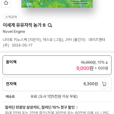
소득공제
이세계 유유자적 농가 8
Novel Engine
나이토 키노스케
(지은이),
야스모
(그림),
JYH
(옮긴이)
데이즈엔터
(주)
2024-05-17
종이책
10,000
원,
10%
9,000
원
+ 500원
전자책
6,300
원
배송료
유료 (도서 1만5천원 이상 무료)
알라딘 만권당 삼성카드, 알라딘 15% 청구 할인
최대 1만원 또는 2만원 할인(전월 30만원 또는 60만원 이용 시) / 카드