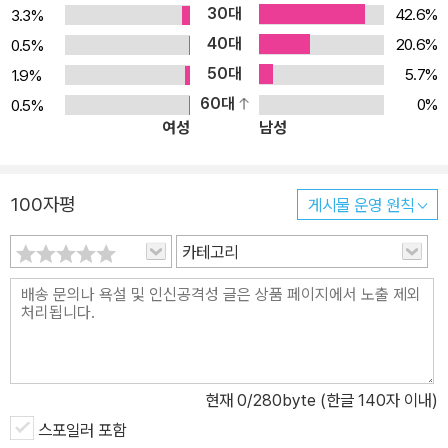
30대
42.6%
3.3%
40대
20.6%
0.5%
50대
5.7%
1.9%
60대
0%
0.5%
여성
남성
100자평
게시물 운영 원칙
카테고리
현재
0
/280byte (한글 140자 이내)
스포일러 포함