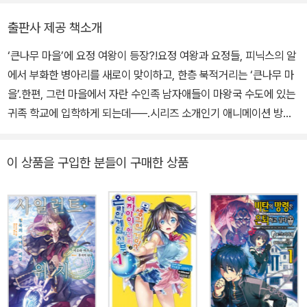
출판사 제공 책소개
‘큰나무 마을’에 요정 여왕이 등장?!요정 여왕과 요정들, 피닉스의 알
에서 부화한 병아리를 새로이 맞이하고, 한층 북적거리는 ‘큰나무 마
을’.한편, 그런 마을에서 자란 수인족 남자애들이 마왕국 수도에 있는
귀족 학교에 입학하게 되는데──.시리즈 소개인기 애니메이션 방영
작! 속간 출간 중!‘둥지 짓는 드래곤’을 제작한 게임 제작사의 시나리
오 라이터가 ‘느긋하게 지내는 이세계 소설’을 목표로 소설 투고 사이
이 상품을 구입한 분들이 구매한 상품
트 <소설가가 되자>에 연재를 시작한 작품. 경영 스타일의 게임을 만
들던 회사의 시나리오 라이터답게 마치 오래된 심○ 계열 게임처럼
농장이나 마을을 개척, 경영하고 발전시키는 듯한 이야기 전개와 이
를 중간에 설명해 주는 지도가 특징. 나아가 주인공 ‘마치오 히라쿠’의
1인칭으로 이세계의 느긋한 농가 생활을 만끽하면서, 고민이 있어도
재치로 해결하는 모습과 난데없는 해프닝에도 웃을 수 있는 작품이
다.