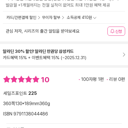
발급월 +1개월까지는 전월 실적이 없어도 최대 1만원 혜택 제공
카드/간편결제 할인
무이자 할부
소득공제 410원
관심 저자, 시리즈의 출간 알림을 받아보세요
신청
알라딘 30% 할인! 알라딘 만권당 삼성카드
카드혜택 15% + 이벤트혜택 15% (~2025.12.31)
10
100자평 1편
리뷰 0편
세일즈포인트
225
360쪽
130*189mm
360g
ISBN 9791138044486