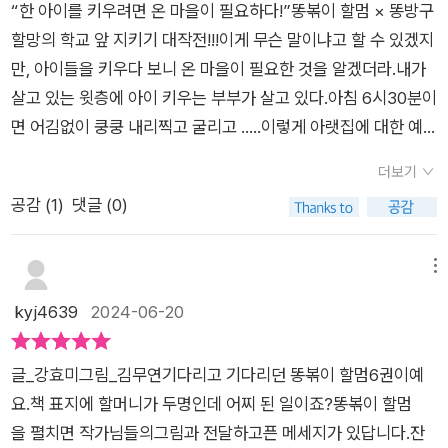
“한 아이를 키우려면 온 마을이 필요하다!”똥볶이 할멈 × 똥방구
할망의 학교 앞 지키기 대작전!!!이게 무슨 말이냐고 할 수 있겠지
만, 아이들을 키우다 보니 온 마을이 필요한 것을 알겠더라.내가
살고 있는 윗층에 아이 키우는 부부가 살고 있다.아침 6시30분이
면 어김없이 쿵쿵 내리찍고 굴리고 .....이렇게 아랫집에 대한 예
의가 없는 사람들도 많기도 하지만,어린 아이의 그런 사소한 행동
더보기
에 발끈하자니 대한민국 저출산이라는 생각에 참아가면 하루 하
공감 (
1
)
댓글 (0)
루를 보내고 있다.햇살 초등학교 앞 방과 후 할멈 떡볶이 바로 옆
에 방과 후 할망 문방구가 들어서자 아이들은 떡볶이 가게를 지나
쳐 우르르 문방구로 향합니다. 손님이 없어 파리만 쫓는 신세가
메뉴
된 똥볶이 할멈은 조수 치즈와 함께 몰래 문방구를 염탐하다 아이
kyj4639
2024-06-20
들의 표정과 행동에서 수상한 점을 발견하는데요, 문제의 발단은
바로 문방구에서 파는 안경 게임기! 아이들이 점점 안경 게임기에
글_강효미그림_김무연기다리고 기다리던 똥볶이 할멈6권이예
서 헤어나지 못하고 좀비처럼 변해 가자, 라이벌인 똥볶이 할멈과
요.책 표지에 할머니가 두명인데 어찌 된 일이죠?똥볶이 할멈
똥방구 할망은 아이들을 위해 손을 맞잡기로 한다. 두 사람은 과
을 펼치면 작가님들의그림과 전달하고픈 메세지가 있답니다.잔
연 좀비 게임기의 정체를 밝혀내고 아이들을 원래대로 되돌릴 수