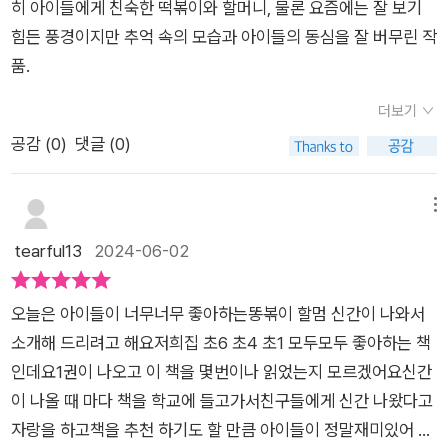
히 아이들에게 친숙한 떡볶이와 할머니, 물론 요즘에는 잘 보기
점에 다니기 바빠져서 할멈은안되겠다 싶어 공짜로 배달을해주
힘든 풍경이지만 추억 속의 모습과 아이들의 동심을 잘 버무린 작
기로 마음 먹어요.​​하지만 안경을 쓰기만 하면눈 앞에 재미나게 펼
품.
쳐지는게임기한테 졌다는 생각에 포기하려는데​갑자기 지유가 웃
음기 사라진 채로어딘가로 달려가기 시작해요.​도착한 곳은 문방
더보기
구였고지유뿐만 아니라 다른 아이들도얼른 3탄을 달라며 소리치
공감 (
0
)
댓글 (0)
는 모습에똥볶이 할멈은 수상하다고 느끼지요.​게임기에 관한 어
떤 내용이펼쳐질지!! 자세한 내용은책으로 확인해 보아요 😆​6권
메뉴
의 에피소드도 역시재미있어서 푹 빠져들었답니다!​다음 7권을
tearful13
2024-06-02
또 기다려봐야겠네요.​출판사로부터 도서 협찬을 받고 본인의 주
관적 견해에 의해 작성하였습니다
오늘은 아이들이 너무너무 좋아하는똥볶이 할멈 신간이 나와서
소개해 드리려고 해요저희집 초6 초4 초1 모두모두 좋아하는 책
인데요1권이 나오고 이 책을 몇번이나 읽었는지 모르겠어요신간
이 나올 때 마다 책을 학교에 들고가서친구들에게 신간 나왔다고
자랑을 하고책을 추천 하기도 할 만큼 아이들이 정말재미있어 하