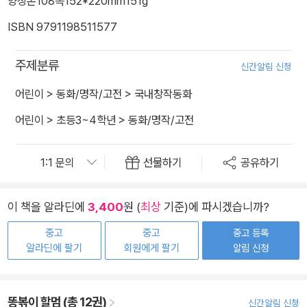
양장본
108쪽
152*220mm
151g
ISBN 9791198511577
주제분류
신간알림 신청
어린이
>
동화/명작/고전
>
국내창작동화
어린이
>
초등3~4학년
>
동화/명작/고전
선물하기
공유하기
이 책을 알라딘에
3,400
원 (
최상
기준)에 파시겠습니까?
중고
중고
중고 등록
알라딘에 팔기
회원에게 팔기
알림 신청
똥볶이 할멈 (총 12권)
신간알림 신청