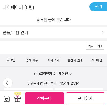
천 #판타지동화추천
만 중독되어 좀비처럼 변해버리게 되었어요. 이 이야기를 읽으며
쓰기
입니다‼과연 아이들에겐 어떤일이 벌어지고 있는걸까요?똥볶이
마이페이퍼 (0편)
둘째가 얘기해주더라구요. 아이들 학교 앞에도 작은 문방구가 있
할멈에서만 만날 수 있는 반전과 감동_❤️이 책을 좋아하고 사랑
어요. 없는게 없는 정말 만물상같은 곳이었는데 걸러지지 않는 불
등록된 글이 없습니다
할 수 밖에 없는 이유지요.몇달 전 도서관에서 <강효미 작가님과
량식품들이 어마어마 하게 진열되어 있더라구요. 그런데 그 불량
의 만남> 을다녀온적이 있었는데요,정말이지 신청하는데 17
식품들을 맛있다고 많은 아이들이 사먹더라구요. 용돈을 아끼고
반품/교환 안내
초 컷이였다니까요‼️저도 손 떨면서 광클해서 얻어낸 기회였는데
아껴서 사먹는 불량식품이라니... 적잖이 충격이었는데 저희집 삼
요,작가님을 본 순간, 정말이지 너무 설레고 기뻤는데극 I 성향이
남매도 한두번씩은 경험이 있더라구요. 제가 잘 타일러 보고 가족
라 작가님 팬 이라고 말 못했어요..👉👈(아이에게 "우리엄마
회의를 하며 건강에 좋지 않음과 충치가 잘 생길 수 있고 무엇보
가 작가님 엄청 팬이예요" 하고 전해달랬는데 말 안한거 같더라
다 어디서 만들어내는 식품인지 잘 알고 먹어야 한다고 반복적으
로그인
전체 메뉴
회사 소개
출판사 안내
PC 버전
구요ㅋㅋㅋ)✅️아무튼 엄청난 인기의 강효미작가님의 믿고보는#
로 가르쳤던 기억이 있어요. 이런 현실은 〔똥볶이 할멈 ⑥ 학교 앞
똥볶이할멈정말이지 50권까지 나왔으면 좋겠다는 아이와 어제
은 우리가 지킨다〕에서 소재를 사용해주니 아이들이 더 집중하며
(주)알라딘커뮤니케이션
도,오늘도 재미있게 읽었답니다.읽다보면 다시 1권부터 정주행하
재미나게 읽는 것 같아요. 이 책을 통해 지나친 게임중독, 중독이
뒤로가
게 되는 마법도 혹시.. 똥볶이할멈의 주문일까요_💜ㆍㆍㆍ출판
1544-2514
일반문의 (발신자 부담)
기
우리에게 미치는 영향들에 대해 한번씩은 꼭 생각해보길 바래요. ​
사로부터 도서를 제공받아 읽고 주관적인 서평을 작성 하였습니
1:1 문의
FAQ
#슈크림북 #똥볶이할멈 #강효미작가님 #김무연작가님 #초등저
다.#똥볶이할멈 #똥볶이할멈6_학교앞은우리가지킨다 #슈크림
보관함담기
선물하기
장바구니
구매하기
학년도서추천 #초등중학년도서추천 #초등판타지동화추천 #판
북#강효미글 #김무연그림 #신간도서 #어린이동화 #추천도서#
중고매장 위치, 영업시간 안내