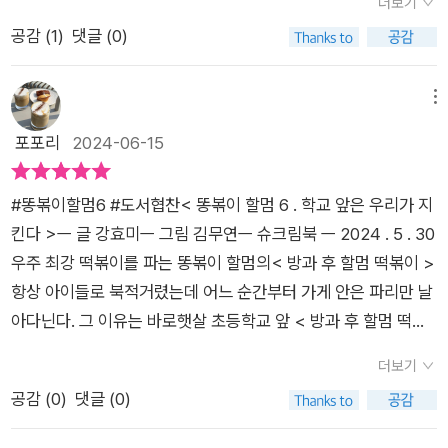
을 비교해보게 되었어요.똥볶이 할멈이 어디에서든 나타날것
더보기
파헤치는 똥볶이 할멈.그 과정이 꽤 재미있고 또 요즘 우리 아이
만 같은느낌이 드네요. 앗! 그리고 햇살초에 귀신이 나타난다는소
공감 (
1
)
댓글 (0)
들에게 핫한 게임에 관해 할멈이 어떻게 파헤처나가는지 그 과정
문이 학교 앞 골목을 덮치는데요.아이들은 모이기만 하면 귀신 이
이 정말 이마를 탁 치고 웃게 만든다.게임에 푹 빠진 아이들을 어
야기에 여념이 없었어요.참다못한 똥볶이 할멈이 치즈와 함께 학
떻게 똥볶이 할멈은 구해낼까?그리고 아이들이 어쩌다 이런 어
메뉴
교로출동했어요.할멈과 치즈는 귀신을 만났을까요?똥볶이 할멈
려움에 처하게 된 걸까?그 이유를 파헤치는 과정 속에서 또 가슴
포포리
2024-06-15
을 보면 늘 아이들을 먼저 생각하고아이들의 고민과 문제를 해결
아픈 이야기가 등장한다.그리고 우리 아이들의 미래는 아닐지 사
해주며마음을 보듬어 주기까지 하죠.<똥볶이할멈6권_학교앞
실 걱정도 되었다.똥볶이 할멈을 1권부터 6권까지 쭉 읽고 신간
은 우리가 지킨다.>에서 두 할머니의 활약이 돋보였답니다.히어
#똥볶이할멈6 #도서협찬< 똥볶이 할멈 6 . 학교 앞은 우리가 지
을 기다린 우리집 아이들에게이번 6권 역시 최고의 책이 아닐까
로 할머니들 덕분에 햇살초 앞은늘 안전할거예요.똥볶이 할멈
킨다 >ㅡ 글 강효미ㅡ 그림 김무연ㅡ 슈크림북 ㅡ 2024 . 5 . 30
한다.<똥볶이 할멈>이 해결하는 과정은 우리 아이들에게는 웃
이 만들어주는 떡볶이 맛은 어떨지상상이 안된답니다.^^그럼 똥
우주 최강 떡볶이를 파는 똥볶이 할멈의< 방과 후 할멈 떡볶이 >
음을 부모들에게는 반성의 시간을 선물하는 건 아닐까?이번 <똥
볶이할멈 7권도 기다릴께요.이미 애타게 기다리고 있는 우
항상 아이들로 북적거렸는데 어느 순간부터 가게 안은 파리만 날
볶이 할멈6>을 기다린 친구들과 부모들은재미와 감동을 기대해
리 집 아이들이예요.출판사로부터 도서만 제공받아 작성하였습
아다닌다. 그 이유는 바로햇살 초등학교 앞 < 방과 후 할멈 떡볶
봐도 좋을 것 같다.[출판사로부터 도서 협찬을 받았고 본인의 주
니다.
이 > 바로 옆에< 방과 후 할망 문방구 > 가 들어섰기 때문아이들
관적인 견해에 의하여 작성함]
더보기
은 자신들이 가지고 있는 용돈으로떡볶이를 사먹는 대신 문방구
공감 (
0
)
댓글 (0)
로 향한다.안경 게임기를 하는 아이들이 너무나 즐거워보였기에
용돈이 없어서 떡볶이를 못 사먹는 아이들을 위해 “ 깜짝! 찾아가