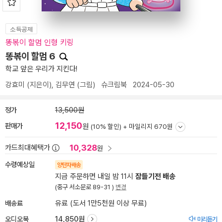
소득공제
똥볶이 할멈 인형 키링
똥볶이 할멈 6
학교 앞은 우리가 지킨다!
강효미
(지은이),
김무연
(그림)
슈크림북
2024-05-30
정가
13,500원
12,150
판매가
원
(10% 할인) +
마일리지 670원
10,328
카드최대혜택가
원
수령예상일
양탄자배송
지금 주문하면 내일 밤 11시
잠들기전 배송
(중구 서소문로 89-31 )
변경
배송료
유료 (도서 1만5천원 이상 무료)
오디오북
14,850원
미리듣기