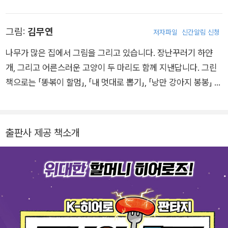
《무지개 목욕탕》, 《후덜덜 식당》, 《사고뭉치 소방관 오케이》, 《멍
멍말 통역사 김야옹》, 《챗걸》, 《열지 마, 냉장고!》, 《흔한 남매 안
그림:
김무연
저자파일
신간알림 신청
흔한 일기》, 《너나 먹어 쌀엿》, 《드림드림 학원 황금 헬멧의 비
밀》, 《오랑우탄 인간의 최후》 등이 있어요.
나무가 많은 집에서 그림을 그리고 있습니다. 장난꾸러기 하얀
개, 그리고 어른스러운 고양이 두 마리도 함께 지낸답니다. 그린
책으로는 「똥볶이 할멈」, 「내 멋대로 뽑기」, 「낭만 강아지 봉봉」 시
리즈, 『별똥 맛의 비밀』, 『꼬르륵 식당』, 『요리하는 돼지 쿡』, 『천
하제일 치킨쇼』, 『하늘 마을로 간 택배』, 『크리스마스 날, 하늘 마
을에서 온 택배』, 『신비 아이스크림 가게』, 『찾기 대장 김지우』,
출판사 제공 책소개
『눈물 대왕 홍수아』 등이 있어요.