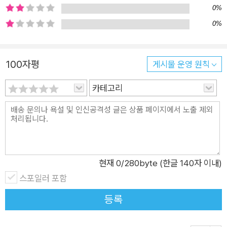
를 떠나게 되지요. 좀비 게임기도, 귀신 소동도 모두 사라진 햇살
0%
초등학교 앞은 평화롭기 그지없습니다. 감당하기 어려운 많은 고
0%
민과 숙제들로 벅찬 햇살초 아이들에게 똥볶이 할멈과 똥방구 할
망은 뜻깊은 시간을 마련하기로 하는데요, 과연 할머니 슈퍼히어
로들이 준비한 이벤트는 무엇일까요? ‘한 아이를 키우려면 온 마
100자평
게시물 운영 원칙
을이 필요하다.’는 옛말이 있습니다. 소중한 아이들이 건강하게
카테고리
성장하기 위해서는 한 가정만이 아니라 학교, 이웃, 사회 모두의
사랑과 관심이 지속적으로 필요하다는 이야기입니다. <똥볶이
할멈❻ : 학교 앞은 우리가 지킨다!>에서는 사회의 따뜻한 울타
리는 느끼지 못한 채 지나친 성과주의와 경쟁에만 내몰린 아이들
을 위로합니다. 학업 스트레스 해소를 위해 자극적인 게임에 빠져
현재
0
/280byte (한글 140자 이내)
좀비처럼 변해 버리거나, ‘천재’라는 타이틀을 위해 유년 시절을
스포일러 포함
포기해야만 했던 귀신의 안타까운 사연은 과연 누구에게 똥볶이
벌을 내려야 할지 고민하게 하지요. 반면, 아이들을 존중하고 배
등록
려하며 학교 앞 골목을 지키는 두 할머니 히어로의 존재는 큰 울
림을 선사합니다. 한 아이를 키우려면 온 마을이 필요한 것처럼,