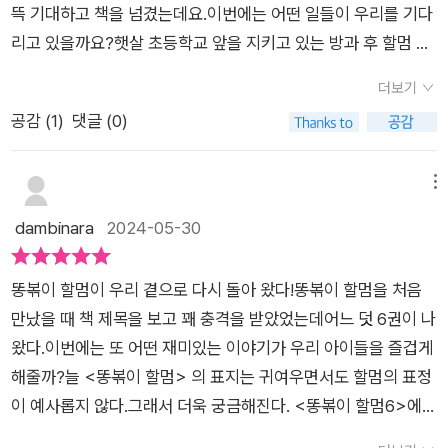
뜩 기대하고 책을 넘겼는데요.이번에는 어떤 일들이 우리를 기다
있을까요?아이들이 안경 모양의 게임기에 중독되면서 큰 사회
리고 있을까요?햇살 초등학교 앞을 지키고 있는 방과 후 할멈 떡
문제가 되고 있습니다.게임기에 중독되어 아예 등교하지 않거나,
볶이 가게에 왠일인지아이들이 보이지 않더라구요.그 이유는 바
게임기를 뺏으려는 부모님과 다투고 집을 나가는 아이들도 많다
더보기
로 떡볶이 가게 바로 옆에 방과 후 할망 문방구가 생겼기 때문이
고 합니다. 심지어 인기 아이돌 차르 역시 이 안경 게임기에 중독
공감 (
1
)
댓글 (0)
네요.아이들은 학교를 마치고 할망 문방구에 우르르 달려갔어요.
되어, TV 방송 녹화에 말도 없이 나오지 않았다고 하는데요.내 아
그런데 아이들의 표정과 행동이 좀 이상했어요.수상하게 여긴 똥
이도 그렇지만, 게임에 한 번 빠지게 되니 자제가 쉽지 않다.특히
볶이 할멈은 조수 치즈와 함께몰래 문방구를 염탕하다 아이들
메뉴
스마트폰 중독은 심각한 사회 이슈가 되고 있지만, 어린이, 청소
이 안경 게임기에집착한다는 사실을 알아냈어요.문방구에서 파
dambinara
2024-05-30
년 손에 쥐어 준 이후부턴 통제가 쉽지 않다.그래서 외국에는 스
는 안경 게임기 때문에아이들은 점점 좀비처럼 변해갔어요.똥방
마트폰 연령 제한 법안이 발의 되고 있다는데 한국에도 조소한 시
구 할망도 아이들이 좀비처럼 변해가는 것을원치 않았어요.똥볶
행이 필요해 보인다.​이렇게 무시무시한 게임기가 어떻게 팔리게
똥볶이 할멈이 우리 곁으로 다시 돌아 왔다!똥볶이 할멈을 처음
이 할망과 똥방구 할망은 아이들은 위해 좀비 게임기를 만든 사람
되었는지 알아보게 되는 똥볶 할머님 출동!!!!어떤 사람이 이렇게
만났을 때 책 제목을 보고 꽤 충격을 받았었는데어느 덧 6권이 나
을 찾아 혼내주고아이들에게 다시 평범했던 일상을 돌려주는역
아이들에게 못된 먹은 짓을 하는지~~~~~똥볶이 할멈이 해결
왔다.이번에는 또 어떤 재미있는 이야기가 우리 아이들을 즐겁게
할을 하게 되었어요.처음에는 안경 게임기가 아이들의 스트레스
할 수 있는지 아이들이 흥미진진하게 읽어내려 가 볼 수 있었다.​*
해줄까?늘 <똥볶이 할멈> 의 표지는 귀여우면서도 할멈의 표정
를과연 없애줄까 호기심이 생겼었는데요.스트레스를 없애주기
*출판사에 제공받고 주관적으로 작성한 후기입니다**
이 예사롭지 않다.그래서 더욱 궁금해진다. <똥볶이 할멈6>에
는 커녕 점점 좀비처럼변해가는 아이들을 보며 현실에서의생활
도 우리 아이들이 어떤 어려움에 처하게 된다. 그리고 그 이유를