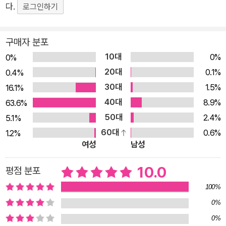
다.
로그인하기
는 안경 게임기가 영 수상해 보여요. 한편 <방과 후 할망 문방구
>의 똥방구 할망은, 처음엔 똥볶이 할멈이 문방구의 인기를 질투
해 수선을 떠는 거라고 생각합니다. 하지만 시간이 갈수록 좀비처
구매자 분포
럼 변해 가는 아이들에 점차 두려움을 느낀 똥방구 할망. 똥방구
10대
0%
0%
할망은 똥볶이 할멈이 시킨 대로 좀비 게임기를 만든 사람을 혼쭐
20대
0.1%
0.4%
내고 아이들에게 소중한 일상을 돌려주는 히어로 역할을 하게 되
30대
1.5%
16.1%
지요. 겨우 좀비 게임기에서 벗어났다 싶었는데 이번엔 햇살초에
40대
8.9%
63.6%
귀신이 나타난다는 소문이 학교 앞 골목을 덮칩니다. 아이들은 삼
50대
2.4%
5.1%
삼오오 모이기만 하면 귀신 이야기에 여념이 없는데요, 참다못한
60대
0.6%
1.2%
똥볶이 할멈은 조수 치즈와 함께 학교로 출동합니다. 하지만 어느
여성
남성
새 치즈는 삼십육계 줄행랑을 치고, 혈혈단신의 몸으로 귀신과 마
10.0
평점 분포
주하게 된 똥볶이 할멈. 팽팽한 기 싸움을 벌이는 사이, 치즈가 지
원군과 다시 돌아오는데, 그는 바로 똥방구 할망입니다. 귀신의
100%
사무친 한을 짐작하고 있었던 똥방구 할망은 소원 마법으로 귀신
0%
의 소원을 이루어 주고, 이에 감동받은 귀신은 미련 없이 햇살초
0%