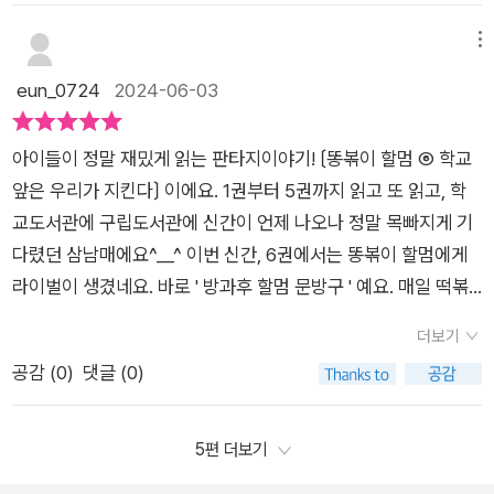
멈을 처음 만나는 친구들은 오잉⁉️💩볶이 라며의아할 수도 있겠
비되어 있지 않고아이들을 현혹하는 온갖 장난감을 판매하고 있
지만_ 책을 읽어본 친구들이라면 그 맛을 잊을수가 없다는
메뉴
더라고요처음에 문구점이 생기고 아이들이 궁금해 해서몇번 같
거 다 알거예요.아이들 뿐일까요_🩷엄마인 저도 완젼완젼 애정
eun_0724
2024-06-03
이 방문을 했었는데 하루 이틀 가지고 놀면다 망가질 질 나쁜 장
하는 책이구요,읽을때마다 제 눈물버튼이라는 사실..🥹그토록 기
난감을 판매하고 있어서그 이후로는 문구점은 이용하지 않고 있
다리던 #똥볶이할멈6권 이 드디어 나왔습니다.5권에 등장했
어요아이들에게는 신기한 것 재미있는 것이 가득한 곳이라용돈
아이들이 정말 재밌게 읽는 판타지이야기! 〔똥볶이 할멈 ⑥ 학교
던 똥볶이할멈의 라이벌 똥방구할망이6권에도 등장하는데요, 방
을 받아서 문구점에서 모두 써버리는 아이들도굉장히 많더라고
앞은 우리가 지킨다〕 이에요. 1권부터 5권까지 읽고 또 읽고, 학
과 후 문방구가 없는 곳에 천국은 없다는_ 아주 틀린이야기는 아
요똥볶이 할멈에서 현실을 제대로 반영한 소재를사용한 것 같아
교도서관에 구립도서관에 신간이 언제 나오나 정말 목빠지게 기
닌 이야기로 시작이되네요.흠.🤔그렇게 <방과 후 할멈떡볶이>
서 책을 읽으며 더 몰입해서재미있게 책을 읽을 수 있었던 것 같
다렸던 삼남매에요^__^ ​이번 신간, 6권에서는 똥볶이 할멈에게
옆 <방과 후 할망문방구>가 문을 열면서 갑자기 방과후 할멈 떡
아요그 뿐만 아니라 아이들이 책을 통해지나친 게임 중독이 미치
라이벌이 생겼네요. 바로 ' 방과후 할멈 문방구 ' 예요. 매일 떡볶
볶이에는 파리만날리게 되는데요,이와는 다르게 방과 후 할망문
는 영향이 무엇인지깨달을 수 있는 시간이 된 것 같아요똥볶이 할
이를 사먹으러 ' 방과후 할멈 떡볶이 '로 달려오던 아이들이 문방
방구는 문전성시를 이룹니다.참새가 방앗간을 그냥 못지나가
더보기
멈처럼 아이들을 사랑하고아이들의 행복을 위해 노력하는 사람
구가 생기니 떡볶이를 사먹던 돈으로 문방구로 가버려요. 아이들
듯 아이들도 문방구는못 참죠_ 신기한아이템으로 가득하니까요.
공감 (
0
)
댓글 (0)
이저희아이들 주위에도 있었으면 좋겠어요* 출판사를 통해 책을
이 변한 모습을 보게 된 똥볶이 할멈이 문방구로 가보니 수상한
도저히 가만히 두고 볼 수 만은 없던 똥볶이할멈은 '깜짝!찾아가
제공받아주관적인 견해로 작성된 글입니다 *#슈크림북 #똥볶이
안경 게임기를 발견하게 되지요. 아이들이 공부하며 받았던 스트
는 떡볶이서비스' 를 시작하는데요,그때‼️ 수상쩍은 무언가를 발
할멈#우아페 #우리아이책카페#강효미작가님 #김무연작가님#
레스를 풀수 있다는 과장된 광고로 안경 게임기를 판매하고 있었
5편 더보기
견하게 됩니다. 공부스트레스를 풀어준다는 가상현실게임기 황
초등저학년도서추천 #초등중학년도서추천#초등판타지동화추
는데요. 아이들은 안경 게임기에 푹빠져서 행복한 시간을 보내지
금색안경맞아요,똥볶이 할멈의 강력한 마법주문이 필요한 순간