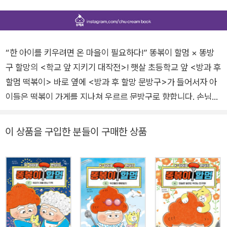
“한 아이를 키우려면 온 마을이 필요하다!” 똥볶이 할멈 × 똥방
구 할망의 <학교 앞 지키기 대작전>! 햇살 초등학교 앞 <방과 후
할멈 떡볶이> 바로 옆에 <방과 후 할망 문방구>가 들어서자 아
이들은 떡볶이 가게를 지나쳐 우르르 문방구로 향합니다. 손님이
없어 파리만 쫓는 신세가 된 똥볶이 할멈은 조수 치즈와 함께 몰
래 문방구를 염탐하다 아이들의 표정과 행동에서 수상한 점을 발
이 상품을 구입한 분들이 구매한 상품
견하는데요, 문제의 발단은 바로 문방구에서 파는 안경 게임기!
아이들이 점점 안경 게임기에서 헤어나지 못하고 좀비처럼 변해
가자, 라이벌인 똥볶이 할멈과 똥방구 할망은 아이들을 위해 손을
맞잡기로 합니다. 두 사람은 과연 좀비 게임기의 정체를 밝혀내고
아이들을 원래대로 되돌릴 수 있을까요? 겨우 좀비 게임기에서
벗어나 한숨을 돌리는가 싶더니, 이번엔 햇살 초등학교에 진짜 귀