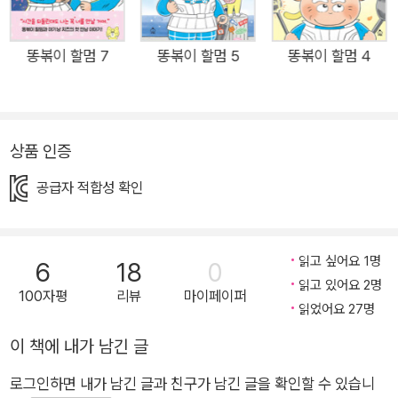
신이 출몰하는 소동이 벌어집니다. 아이들을 공포에 떨게 하는 귀
신과 담판 짓기 위해 햇살 초등학교로 달려가는 똥볶이 할멈. 그
리고 뒤늦게 소식을 듣고 나타난 똥방구 할망. 두 할머니 히어로
똥볶이 할멈 7
똥볶이 할멈 5
똥볶이 할멈 4
는 비장한 각오로 귀신 앞에 서는데요, 특히 똥방구 할망은 되찾
은 마법 능력을 통해 귀신의 오랜 한을 풀어 주고 소원을 들어줍
니다. 두 할머니의 눈가를 촉촉하게 적신 귀신의 한과 소원은 대
상품 인증
체 무엇이었을까요? 라이벌에서 동지로 돌아온 똥볶이 할멈과
똥방구 할망! 투톱 주인공만큼 재미도 감동도 웃음도 눈물도 배가
공급자 적합성 확인
된 <똥볶이 할멈❻ : 학교 앞은 우리가 지킨다!>에서 강력한 할
머니 슈퍼히어로들의 활약을 기대해 주세요! “학교 앞은 우리가
지킨다!” 강력한 할머니 슈퍼히어로의 활약! 평화로운 햇살 초등
읽고 싶어요 1명
6
18
0
학교 앞에 <방과 후 할멈 떡볶이>와 <방과 후 할망 문방구>가
읽고 있어요 2명
100자평
리뷰
마이페이퍼
읽었어요 27명
나란히 자리하게 되자 팽팽한 긴장감이 감돕니다. 특히 우주 최강
의 떡볶이 맛이라 자부했던 똥볶이 할멈은 방과 후 아이들이 구름
이 책에 내가 남긴 글
떼처럼 문방구로만 몰려들자 초조해지기 시작하지요. 똥볶이 할
로그인하면 내가 남긴 글과 친구가 남긴 글을 확인할 수 있습니
멈은 조수 치즈와 함께 몰래 문방구를 염탐하는데 문방구에서 파