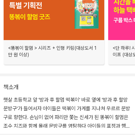
<똥볶이 할멈 > 시리즈 + 인형 키링(대상도서 1
<단 하루! 
만 원 이상)
이프 (대상도
책소개
햇살 초등학교 앞 '방과 후 할멈 떡볶이' 바로 옆에 '방과 후 할망
문방구'가 들어서자 아이들은 떡볶이 가게를 지나쳐 우르르 문방
구로 향한다. 손님이 없어 파리만 쫓는 신세가 된 똥볶이 할멈은
조수 치즈와 함께 몰래 문방구를 염탐하다 아이들의 표정과 행동
에서 수상한 점을 발견한다.