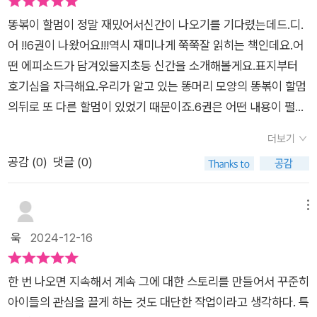
독이나에게 미치는 영향이 어떠한지 다시금 생각해봤으면 좋겠
보게된다. 알고보니 안경게임기는 예전에 반려로봇으로 아이들
다는 생각이 든다.어릴 적 소중하고 행복했던 작은 추억 하나 , 그
똥볶이 할멈이 정말 재밌어서신간이 나오기를 기다렸는데드.디.
에게 나쁜짓을 했던 천재과학자가 감옥에서 나오자마자 또다시
순간이우리 마음 깊은 곳에 영원히 간직되어 시간이 지나도 우리
어 !!6권이 나왔어요!!!​역시 재미나게 쭉쭉잘 읽히는 책인데요.​어
아이들을 중독시키기 위해 일반게임기보다 중독성을 100배 늘려
를 지지해주고 격려해주며 살아갈 수 있는 힘을 주는 것이 아닐
떤 에피소드가 담겨있을지초등 신간을 소개해볼게요.표지부터
서 개발한 것이었다. 게다가 천재과학자 답게 할머니의 공격을 방
까? 오늘 나는 우리 아이들에게 행복한 추억의 페이지를 어떻게
호기심을 자극해요.우리가 알고 있는 똥머리 모양의 똥볶이 할멈
어할 떡볶이 맛이나는 알약, 똥요리 벌 반사방패, 고양이 입막음
남겨줄 수 있을까? 이 책은 슈크림북 출판사로부터 도서를 제공
의뒤로 또 다른 할멈이 있었기 때문이죠.​6권은 어떤 내용이 펼쳐
테이프, 10초 투명망토 등을 발명해와 결국 또다시 도망치고만
받아 주관적으로 작성하였습니다.소중한 책 선물 감사합니다.
지는 걸까?5권에 등장했던 할멈일까?생각해보면서페이지를 넘
다. 천재과학자는 왜 그렇게 아이들을 싫어하는 것일까!!! 드디어
더보기
겨봤답니다.엇!! 역시나 문방구 할망이었어요.떡볶이 없는 곳에
밝혀지는 천재과학자의 비밀과 두 히어로 할머니의 활약은 책에
공감 (
0
)
댓글 (0)
천국은 없다.​라는 문구였는데 문방구와 똥방구 할멈으로 바뀐걸
서 직접 만나보시길 바란다!!!아이들 책이지만 이렇게 완성도가
보니까더더욱 내용이 궁금해지더라고요.오늘도 역시 똥볶이 할
높을 수가없다. 천재과학자에게 그렇게 아픈비밀이 숨겨져 있었
멈은맛있어지는 떡볶이 주문을 외우면서먹음직스럽게 떡볶이를
메뉴
을 줄이야.. 아이들 책을 보며 엄마가 주책맞게 감정이입이 되어
만들었어요.​그런데 눈치없는 파리가 찾아와서는할멈의 약을 올
욱
2024-12-16
너무 안타까웠다.📍아이가 책을 안읽어 고민이라면?!!! 📍글은안
리죠.방과 후 할망 문방구가 생긴뒤로요며칠 계속 어린이 손님보
보고 그림만본다면?!!! 📍잔소리를 해야지만 책을 읽는다면?!!!📍
다파리가 더 많이 찾아오는 상황이되어버렸답니다.​문방구엔 신
읽기독립을 준비하고 있는 아이라면?!!! 📍아이들의 마음을 들여
한 번 나오면 지속해서 계속 그에 대한 스토리를 만들어서 꾸준히
기한 학용품과장난감이 많아서 아이들이모두 용돈을 그쪽에 쓰
다보고싶다면?!!!똥볶이 할멈을 강력추천한다!!
아이들의 관심을 끌게 하는 것도 대단한 작업이라고 생각하다. 특
는 바람에떡볶이집은 장사가 안되고 있었죠.​단골인 지유도 문구