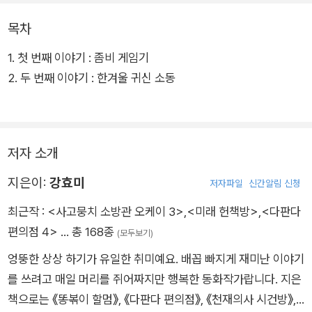
목차
문제의 발단은 바로 문방구에서 파는 안경 게임기! 아이들이 점점
1. 첫 번째 이야기 : 좀비 게임기
안경 게임기에서 헤어나지 못하고 좀비처럼 변해 가자, 라이벌인
2. 두 번째 이야기 : 한겨울 귀신 소동
똥볶이 할멈과 똥방구 할망은 아이들을 위해 손을 맞잡기로 한다.
두 사람은 과연 좀비 게임기의 정체를 밝혀내고 아이들을 원래대
로 되돌릴 수 있을까?
저자 소개
지은이:
강효미
저자파일
신간알림 신청
최근작 :
<사고뭉치 소방관 오케이 3>
,
<미래 헌책방>
,
<다판다
편의점 4>
… 총 168종
(모두보기)
엉뚱한 상상 하기가 유일한 취미예요. 배꼽 빠지게 재미난 이야기
를 쓰려고 매일 머리를 쥐어짜지만 행복한 동화작가랍니다. 지은
책으로는 《똥볶이 할멈》, 《다판다 편의점》, 《천재의사 시건방》,