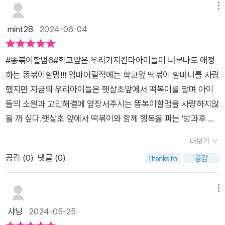
는 서비스 ” 를 해주려고 했던 똥볶이 할멈은아이들의 즐거움을
메뉴
방해할 수 없어서 한동안 휴가라도 다녀오려고 생각한다.그러나
mint28
2024-06-04
조수인 치즈와 문방구를 탐색하던 똥볶이 할멈은게임기에 중독
된 듯한 표정과 행동의 아이들을 발견한다.아이큐가 300인 자기
#똥볶이할멈6#학교앞은 우리가지킨다아이들이 너무나도 애정
가 직접 만들었다는 획기적인 발명품인 게임기를 헐값에 팔고 갔
하는 똥볶이할멈!!! 엄마어릴적에는 학교앞 떡볶이 할머니를 사랑
다는 꾀죄죄한 남자를 의심했지만 ’ 이들의 행복을 위해서 ‘ 라는
했지만 지금의 우리아이들은 햇살초앞에서 떡볶이를 팔며 아이
말에 넘어가서 게임기를 팔고 있는 똥방구 할망은 똥볶이 할멈과
들의 소원과 고민해결에 앞장서주시는 똥볶이할멈을 사랑하지않
함께 아이들을 구하기로 한다.과연 이 남자는 누구였을까?좀비
을 까 싶다.햇살초 앞에서 떡볶이와 함께 행복을 파는 '방과후 할
처럼 변해가는 아이들을 구할 수 있을까?요즘 아이들은 성적을
멈떡볶이'는 옆에 '방과 후 할망문방구'가 들어서자 파리가 날리
잘 받기 위해 ,좋은 대학에 가기 위해서 엄청난 양의 학업을 하고
더보기
기 시작한다. 아이들이 문방구에서 아기자기한 문구들을 사느라
있다그로 인해서 스트레스도 많아지고 있는데이 스트레스를 풀
공감 (
0
)
댓글 (0)
떡볶이 먹을 돈이 없다고 생각한 할머니는 찾아가는 떡볶이 써비
기위해서 , 잠시 쉬기위해서 아이들이 스마트 폰이나 게임에 많이
스로 아이들에게 떡볶이를 만들어 주려고 지우를 찾아갔다. 문방
빠져들고 있는 현실그러나 핸드폰이나 게임이라는 것이 어른이
구에서 구입한 안경 게임기를 하면서 행복해하는 지우!! 하지만
메뉴
나 아이 모두에게 한번 시작하면 끝내기 어려운중독성있는 것이
이상한 낌새를 눈치챈 할머니는 일주일 후 미래로 시간을 돌리고
샤닝
2024-05-25
기에 이 책을 통해서 아이들이지나친 스마트폰 사용이나 게임 중
미래에서 안경게임기에 중독되어 좀비처럼 변해버린 아이들을