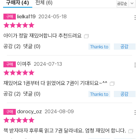
구매자 (4)
전체 (6)
아이들이 마음껏 자랄 수 있는 환경을 만드는 과정에서 우리는 모
두 성장으로 인한 더없는 기쁨을 맛보게 될 것임을 깨닫게 합니
lielka119
2024-05-18
메뉴
다.
아이가 정말 재밌어합니다 추천드려요
공감 (
2
)
댓글 (0)
이여주
2024-07-13
메뉴
재밌어요 1권부터 다 읽었어요 7권이 기대되요~^^
공감 (
2
)
댓글 (0)
dorocy_oz
2024-08-09
메뉴
책 받자마자 후루룩 읽고 7권 달라네요. 엄청 재밌어 합니다.