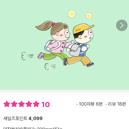
10
100자평 6편
리뷰 18편
세일즈포인트
4,099