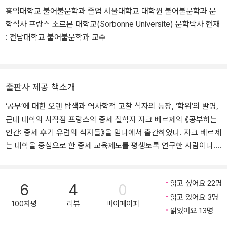
홍익대학교 불어불문학과 졸업 서울대학교 대학원 불어불문학과 문
학석사 프랑스 소르본 대학교(Sorbonne Universite) 문학박사 현재
: 전남대학교 불어불문학과 교수
출판사 제공 책소개
‘공부’에 대한 오랜 탐색과 역사학적 고찰 식자의 등장, ‘학위’의 발명,
근대 대학의 시작점 프랑스의 중세 철학자 자크 베르제의 《공부하는
인간: 중세 후기 유럽의 식자들》을 읻다에서 출간하였다. 자크 베르제
는 대학을 중심으로 한 중세 교육제도를 평생토록 연구한 사람이다.
베르제의 오랜 연구 끝에 1997년에 발간된 이 책은 오늘날 당연하게
여겨지는 ‘학위’ 제도와 그에 따른 교육 기관의 탄생을 다룬다. 책의 1
읽고 싶어요 22명
부에서는 중세 말 서유럽에서 식자들을 정의하는 특징이 무엇인지 살
6
4
0
읽고 있어요 3명
펴보았다. 2부에서는 식자들이 능력에 따라 당시 사회에서 어떤 직분
100자평
리뷰
마이페이퍼
읽었어요 13명
을 맡을 수 있었는지 살펴보았다. 나아가 이런 역할의 수행이 사회적·
정치적 연속성에 있음을 보여준다. 마지막 3부에서는 “새로운 사람들