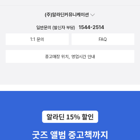
(magister)'이라는 중세적 용어도 있지만 자크 베르제가 이 책에
서 다루고자 하는 '지식인' 계층은 더 넓은 개념이다. 그의 개념은 대
(주)알라딘커뮤니케이션
학의 학사나 박사 같은 학위에 국한되지 않고 교회 '성직자(clericu
s)'도 넘어선다. 교회와 세속적 왕정에 복무하던 사법과 행정 관리까
1544-2514
일반문의 (발신자 부담)
지 포괄하는 이 '지식인' 계층은 중세 당시로서는 매우 귀했
1:1 문의
FAQ
던 '책'을 소유 및 독점하던 '독서가(gens du livre)'에 가장 가까운 개
념이지만, 베르제는 왕이나 귀족 같은 무식한 엘리트도 재력을 기반
중고매장 위치, 영업시간 안내
으로 장서만 갖춘 채 '독서가'를 자처할 수 있으므로 굳이 중립적
인 '식자(識者;gens de savoir)'라는 개념을 쓴다(같은책, <서론>).
국역판은 이 '식자'를 '공부하는 인간'으로 번역하여 한국어판 제목
은 [공부하는 인간]이 되었다.부제인 '중세 후기 유럽의 식자들'이 실
은 원서의 제목이다.15세기를 넘지 않는 1,500년까지를 임의의 경계
로 삼은 이 책 [공부하는 인간(식자)]은 '라틴어'와 아리스토텔레스
의 합리주의적 '논리학' 및 '변증론'에 기초한 중세의 지식([공부하
는 인간], <1-1>), '문법-수사학-변증술'의 3과 및 '산술-음악-기하
학-천문학'의 4과로 구성된 중세 대학의 학부로서 '자유 학예'(같은
책, <1-2>)를 둘러본 후 '철학-신학-법학'과 '의학' 등을 전공한 박사