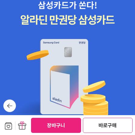
들의 귀족화를 논증한다. 중세의 필경사와 15세기 구텐베르크의 인쇄
술 혁명 후 유통이 점차로 늘고 비싸던 가격이 다소 낮아진 '식
자'의 표상으로서 '책'(같은책, <1-3>)에 관한 내용이 자연스레 뒤따
른다. 중세 후기 '식자'들의 특징으로서 책이 사치품이던 당시로서
는 적지 않았을 수십 또는 수백 권의 '장서'를 보유한 '독서가'의 등장
이다.14~15세기 '중세'와 '르네상스'라는 '연속'과 '혁신'의 경계적 시
공간의 중심에 바로 인문주의 '식자'들과 '책'이 있다.사회사를 근본으
로 하는 역사학자 답게 자크 베르제는 중세 후기 '식자'들의 배경으
로 중세 당시 교회와 국가의 '근대화' 또는 '현대화'를 상정한다.세
속 왕정이 근대화되면서 구조적인 관료체계를 갖추게 되고 교회 또
한 동일 체계로 변모하는 과정에서 대학 학위를 취득한 학사나 박사
가 교회 또는 국가권력에 편입되고 복무하게 된 것이다. 교회법이
나 로마법에 정통한 '법학' 전공자들이 이미 서양 중세 시대부터 우대
뒤로가
받기 시작한 것이다.대학에서 '법대' 우세의 기원이 대학이 최초로 설
기
립된 중세부터였다는 사실을 이 책을 통해 알게 된다."... 중세 말에 이
르러 '식자(識者)'들, 적어도 그 중 몇몇이 통상적인 사법, 행정 기
보관함담기
선물하기
장바구니
바로구매
능 수행을 넘어서는 '지적 형태의 정치적 참여'를 개시했다고 말
할 수 있다.... 개인의 능력과 국가에 대한 헌신적 봉사 덕분에 신분상