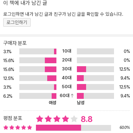
이 책에 내가 남긴 글
인가 상속자들인가”라는 주제 아래 중세 말 식자층의 등장을 비평한
다. 과연 중세 말에 등장한 식자층은 당시 사회의 어떤 구성 요소였으
로그인하면 내가 남긴 글과 친구가 남긴 글을 확인할 수 있습니다.
며, 그 안에서 어떤 기능을 했는지 이 책을 통해 알아가 보자. 중세 후
로그인하기
기의 만화경, 식자 식자(識字)란 무엇인가? 《공부하는 인간: 중세 후
기 유럽의 식자들》에서 다루는 식자들은 특정한 유형의 교양을 소유
구매자 분포
하고 이해하는 사람들을 지칭한다. 그들이 지닌 교양은 어떤 형태인
10대
0%
3.1%
지, 그들은 사회적으로 어떤 위상을 누렸는지 소상히 다루었다. 식자
20대
는 지식을 기반으로 특정 업무를 실행할 수 있는 사람이다. 읽고 쓰는
0%
15.6%
능력뿐 아니라 책을 활용해 지식을 보존하거나 연구한다. 그리고 그
30대
12.5%
15.6%
활동을 통해 사회적 위치를 갖고, 경제 활동을 이어간다. 이런 면에서
40대
9.4%
12.5%
《공부하는 인간》에서의 식자는 ‘지식인’과는 범주가 약간 다르다고
50대
12.5%
3.1%
할 수 있다. 르 고프의 ‘지식인’이 어쨌거나 학교의 인간, 가르치고 배
60대
9.4%
6.2%
우는 인간이라면, 베르제의 ‘식자’는 학교 바깥에서 배움을 활용하는
여성
남성
이들, 배움을 밑천 삼아 교회나 국가나 도시에서 한자리를 얻어냈던
이들, 심지어는 풍월 수준의 학식으로 생계를 꾸린 초급학교 교사, 하
8.8
평점 분포
급 관리, 공증인이나 외과술사 등 ‘매개적 지식인들’을 배제하지 않는
60.0%
다. 그들 없이 지식이 전파될 수 없고, 유효할 수 없었기 때문이다.