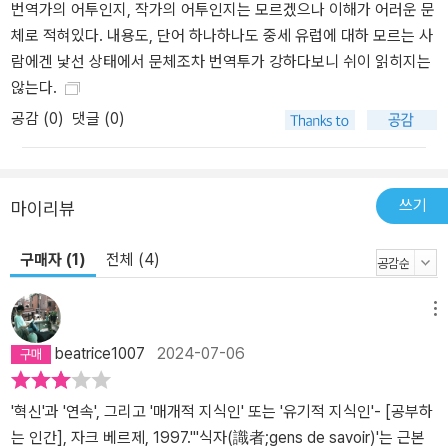
다. 안정적으로 자리를 잡은 식자층은 그 자신에게 가장 큰 이익이 되
번역가의 어투인지, 작가의 어투인지는 모르겠으나 이해가 어러운 문
는 방향으로 변화의 길을 틀어놓을 수 있었다. 그런 의미에서 3부에
체로 적혀있다. 내용도, 단어 하나하나도 중세 유럽에 대하 모르는 사
서 식자층은 새로운 계층인가, 아니면 기존 권력계를 새로이 세습하
람에겐 낯선 상태에서 문체조차 번역투가 강하다보니 쉬이 읽히지는
는 계층인지 논의한다. 다소간 깊이 학문 교과를 공부하느라 힘쓰고
않는다.
또 이 수련 과정이 고생스러움을 숨기지 않는 이들은, 이런 유의 학업
공감 (
0
)
댓글 (0)
이 영예로운 것이자 사회·정치적으로 유용한 것임을 확신했고, 그로
부터 최대한으로 자기 자신의 이익을 끌어내면서 친지들, 즉 빈번히
재정적으로 학업에 보탬을 준 이들도 득을 보게 하려 했다. 그도 그럴
쓰기
마이리뷰
것이, 특히 평범한 가족에서 아이 한 명에게 학업의 길을 열어준다는
것은 모두가 사정이 허락하는 만큼 힘을 보태야 할 고된 사업이었을
구매자 (1)
전체 (4)
테니 말이다. _260p 몽테뉴는 식자층, 법조인 등으로 이루어진 이 집
단을 “제4신분”이라 말했다. 또 다른 별도의 집단의 탄생을 사회적으
로 인정한 것이다. 그들의 수는 꾸준히 늘어났고, 사회적 영향력도 증
메뉴
대했다. 하지만 그만큼 그들을 강하게 구속하는 교회와 정치에 맞서
beatrice1007
2024-07-06
야 했고, 그들 안으로 점점 더 깊이 편입되었다. 식자층의 ‘정치화’는
인상적이면서도, 그들의 한계를 드러내고 있다고 베르제는 말한다.
'혁신'과 '연속', 그리고 '매개적 지식인' 또는 '유기적 지식인'- [공부하
배움의 역사는 개혁의 역사다. 그런데 무엇을 위한 개혁인가? 책의 한
는 인간], 자크 베르제, 1997."'식자(識者;gens de savoir)'는 근본
장에 “지식과 권력”이라는 제목을 붙인 베르제는 권력자들의 압력뿐