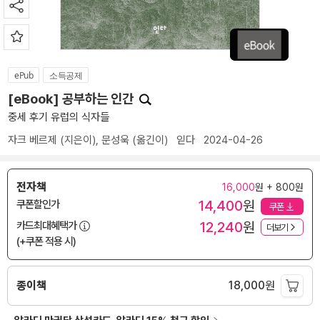
ePub
소득공제
[eBook] 공부하는 인간
중세 후기 유럽의 식자들
자크 베르제
(지은이),
문성욱
(옮긴이)
읻다
2024-04-26
전자책
16,000
원 + 800원
14,400
원
쿠폰할인가
쿠폰
12,240
원
카드최대혜택가
더보기
(+쿠폰 적용 시)
종이책
18,000
원