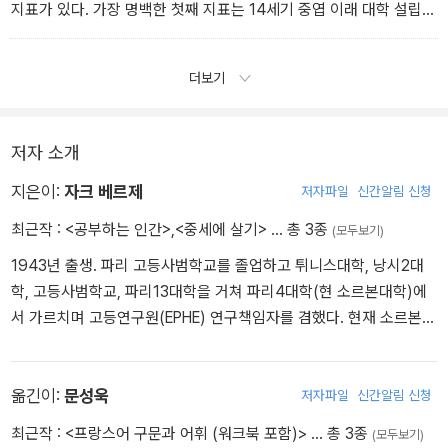
지표가 있다. 가장 명백한 첫째 지표는 14세기 중엽 이래 대학 설립이
증가했다는 것이다.
더보기
저자 소개
지은이:
자크 베르제
저자파일
신간알림 신청
최근작 :
<공부하는 인간>
,
<중세에 살기>
… 총 3종
(모두보기)
1943년 출생. 파리 고등사범학교를 졸업하고 튀니스대학, 낭시2대
학, 고등사범학교, 파리13대학을 거쳐 파리4대학(현 소르본대학)에
서 가르치며 고등연구원(EPHE) 연구책임자를 겸했다. 현재 소르본대
학 명예교수이자 프랑스 학술원 산하 비명·문예아카데미(Academie
des Inscription et Belles-Lettres) 회원으로서 저술 및 강연 활동을
계속하고 있다. 서구 중세의 문화와 교육, 특히 대학사 전문가로서,
옮긴이:
문성욱
저자파일
신간알림 신청
《중세의 대학》(1973), 《거세된 사랑: 헬로이사와 아벨라르두스 이야
최근작 :
<프랑스어 구문과 어휘 (워크북 포함)>
… 총 3종
(모두보기)
기》(1996), 《12~13세기 서구의 교육·문화·사회》(1999) 등을 썼다.