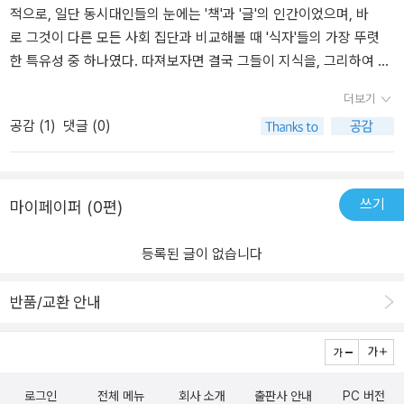
적으로, 일단 동시대인들의 눈에는 '책'과 '글'의 인간이었으며, 바
아니라 식자들의 욕심도 놓치지 않는다. 현대처럼 이상과 현실이, 이
로 그것이 다른 모든 사회 집단과 비교해볼 때 '식자'들의 가장 뚜렷
데올로기와 이해득실이 뒤얽혀 있다. 중세의 중세인들도 그들 자신을
한 특유성 중 하나였다. 따져보자면 결국 그들이 지식을, 그리하여 자
가리킬 때 “우리, 현대인들”이라고 말했다고 한다. 서유럽과 중세라
신들의 사회적 역할 자체에 대한 정당화를 끌어낼 수 있었던 것은 바
는 시공간을 뛰어넘어 이 문제의식들은 현재에도 계속된다.
더보기
로 '책'으로부터였다."- [공부하는 인간 - 중세 후기 유럽의 식자들], <
공감 (
1
)
댓글 (0)
1-3. 책>, 자크 베르제, 1997.프랑스 역사학자 자크 베르제(Jacque
s Verger:1943~)는 '중세' 전문가다. 서구 중세 문화의 교육, 특
히 '대학' 역사 전문가로서 1973년 [중세의 대학]이라는 책을 썼고, 1
997년에 중세, 특히 14~15세기 중세 후기의 '지식인'들에 관해 저술
쓰기
마이페이퍼 (0편)
한 책이 [중세 후기 유럽의 식자들(Les Gens de Savoir dans l'Euro
pe de la fin du Moyen Age)]이다.이 책은 중세 초기인 13세
등록된 글이 없습니다
기 초 이탈리아 볼로냐와 프랑스 파리 및 몽펠리에, 영국의 옥스퍼
드 등의 지역에 설립된 최초의 대학 이야기를 중심으로 시작하는
반품/교환 안내
데, 그에 앞서 <서론>에서는 '식자(識者)'의 정의로부터 이야기를 꺼
내고 있다.사실, 19세기 말이 되어서야 정립된 '지식인(intellectuel
s)'이라는 말은 저자 자크 베르제에 의하면 '시대착오적'이다. 중세
의 고급 문자 라틴어를 읽고 쓸 줄 아는 '문사(vir litteratus)'나 '선생
로그인
전체 메뉴
회사 소개
출판사 안내
PC 버전