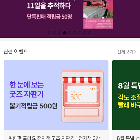
관련 이벤트
전체보기
취향껏 골라요 전자책 굿즈 자판기 : 전자책 3만
8월 특별 선