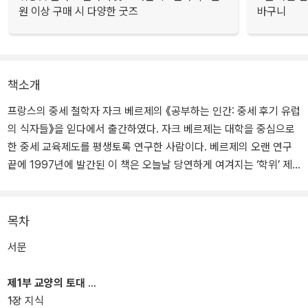
원 이상 구매 시 다양한 굿즈
바구니
책소개
프랑스의 중세 철학자 자크 베르제의 《공부하는 인간: 중세 후기 유럽
의 식자들》을 읻다에서 출간하였다. 자크 베르제는 대학을 중심으로
한 중세 교육제도를 평생토록 연구한 사람이다. 베르제의 오랜 연구
끝에 1997년에 발간된 이 책은 오늘날 당연하게 여겨지는 ‘학위’ 제
도와 그에 따른 교육 기관의 탄생을 다룬다.
책의 1부에서는 중세 말 서유럽에서 식자들을 정의하는 특징이 무엇
목차
인지 살펴보았다. 2부에서는 식자들이 능력에 따라 당시 사회에서 어
서문
떤 직분을 맡을 수 있었는지 살펴보았다. 나아가 이런 역할의 수행이
사회적·정치적 연속성에 있음을 보여준다. 마지막 3부에서는 “새로운
제1부 교양의 토대
사람들인가 상속자들인가”라는 주제 아래 중세 말 식자층의 등장을
1장 지식
비평한다. 과연 중세 말에 등장한 식자층은 당시 사회의 어떤 구성 요