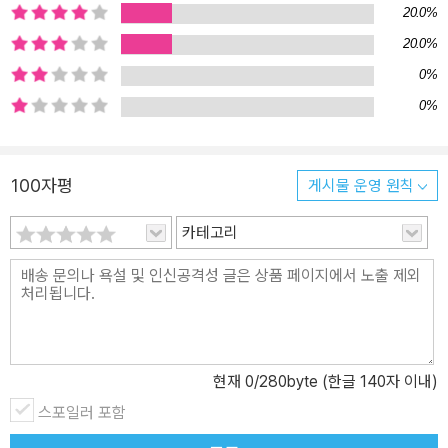
20.0%
_‘옮긴이의 말’ 중에서 책의 부제에서도 드러나지만, 중세 말인 14~1
5세기는 종교·사회·정치적 측면에서 식자층이 중요하고 유효한 행위
20.0%
자가 될 만큼 그 인원수와 사회적 무게가 확보됐다. ‘근대국가’는 식자
0%
들 없이는 탄생할 수 없었다. 이처럼 식자들은 ‘암흑시대’라 여겨진 중
0%
세의 풍경을 만화경처럼 다채롭고 다양하게 비추고 있다. 근대의 토
대, 공부하는 인간 “배움은 단지 알기 위함이 아니라 내보이고 실천하
기 위함이다” 이 책의 제1부에서는 중세 말 식자에게 요구된 지식이
100자평
게시물 운영 원칙
무엇이었는지 알아본다. 더불어 이들이 어떤 유형의 학교에서 어떤
책을 이용하여 교육을 받고, 사회적 규정에 핵심이 되는 앎에 숙달했
카테고리
는지도 알아볼 것이다. 중세 지식 문화에서 핵심이자 권위였던 라틴
어에서 편리하고 이해하기 쉬운 당시 현지어의 부흥, 학문으로서 인
정받게 된 의학, 법률가의 사회적·정치적 성공 등 중세 말 지식 문화는
목적성과 사회적 유용성을 모두 갖췄다. 대학의 통제 아래 새로운 형
태의 학교들(초급학교, 학숙, 학당 등)이 만들어지고, 그곳에서 교육
받은 식자들은 학업에 들인 시간과 비용으로부터 수익을 거두는 데
현재
0
/280byte (한글 140자 이내)
골몰하기도 했다. 그 안에서 식자들은 여러 임무를 수행했고, 안정적
스포일러 포함
인 기득권 세력권 안에 들어가고자 했다. 그럼으로써 교육은 도제식