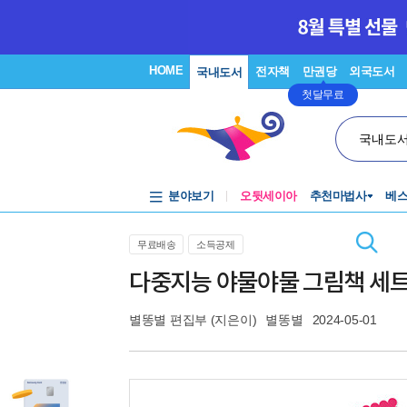
HOME
전자책
만권당
외국도서
국내도서
첫달무료
국내도
분야보기
오뒷세이아
추천마법사
베
무료배송
소득공제
다중지능 야물야물 그림책 세트 
별똥별 편집부
(지은이)
별똥별
2024-05-01