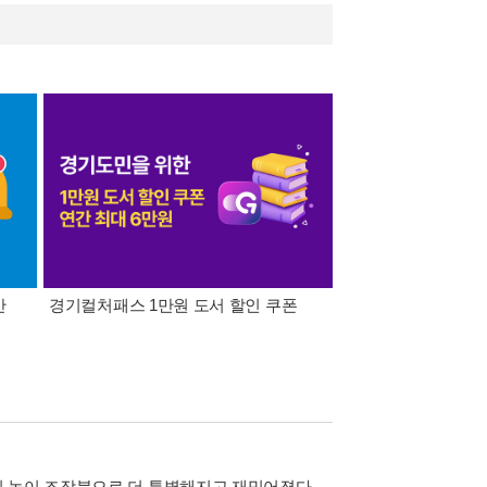
간
경기컬처패스 1만원 도서 할인 쿠폰
삼성카드가 쏜다! 알라
권 놀이 조작북으로 더 특별해지고 재밌어졌다.