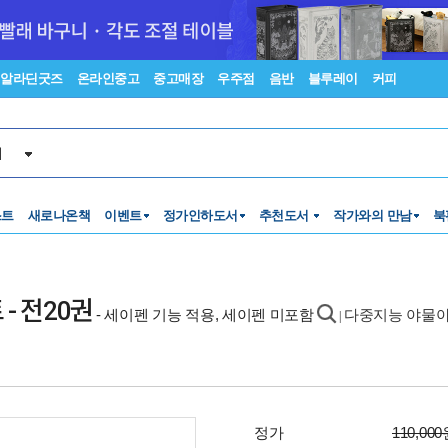
알라딘굿즈
온라인중고
중고매장
우주점
음반
블루레이
커피
서
스트
새로나온책
이벤트
정가인하도서
추천도서
작가와의 만남
북
- 전20권
- 세이펜 기능 적용, 세이펜 미포함
다중지능 야물야
|
정가
110,00