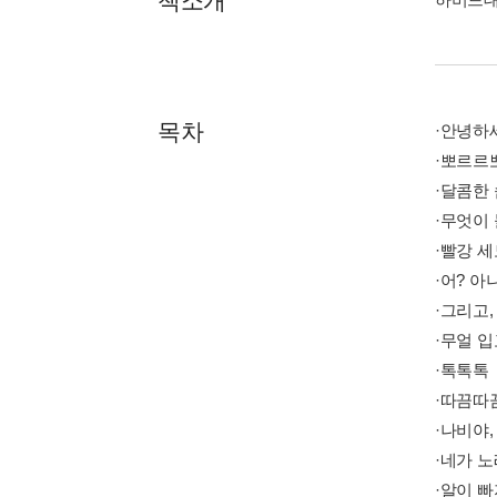
책소개
목차
·안녕하
·뽀르르
·달콤한
·무엇이
·빨강 세
·어? 
·그리고,
·무얼 입
·톡톡톡
·따끔따
·나비야,
·네가 노
·알이 빠