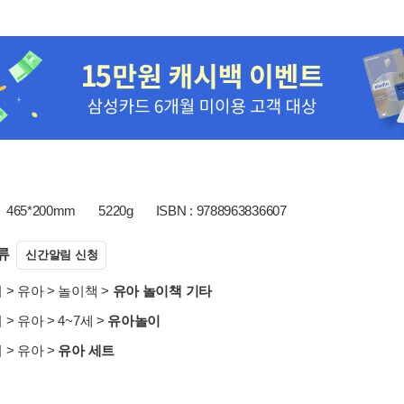
465*200mm
5220g
ISBN : 9788963836607
류
신간알림 신청
서
>
유아
>
놀이책
>
유아 놀이책 기타
서
>
유아
>
4~7세
>
유아놀이
서
>
유아
>
유아 세트