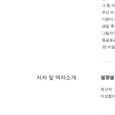
·그 똥 
·우산 쓰
·기분이
·생일 축
·그림자
·동글동
·쉿! 비
저자 및 역자소개
별똥별
최근작 :
미포함)