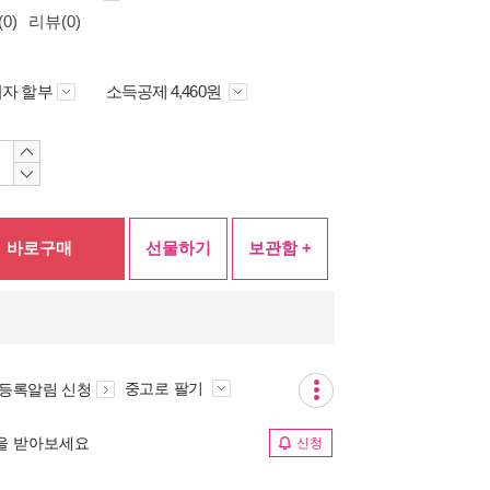
0)
리뷰(0)
자 할부
소득공제 4,460원
바로구매
선물하기
보관함 +
중고로 팔기
 등록알림 신청
림을 받아보세요
신청