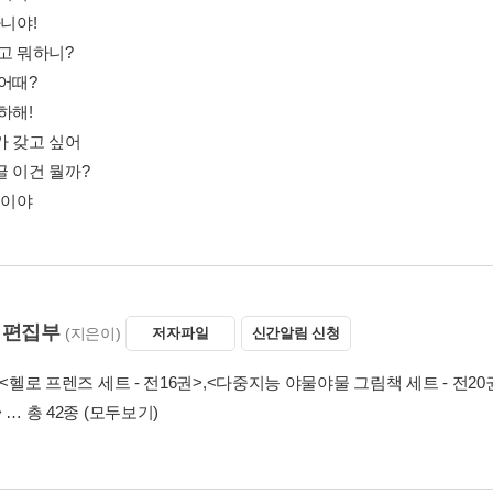
아니야!
고 뭐하니?
 어때?
하해!
가 갖고 싶어
글 이건 뭘까?
밀이야
 편집부
(지은이)
저자파일
신간알림 신청
<헬로 프렌즈 세트 - 전16권>
,
<다중지능 야물야물 그림책 세트 - 전20
>
… 총 42종
(모두보기)