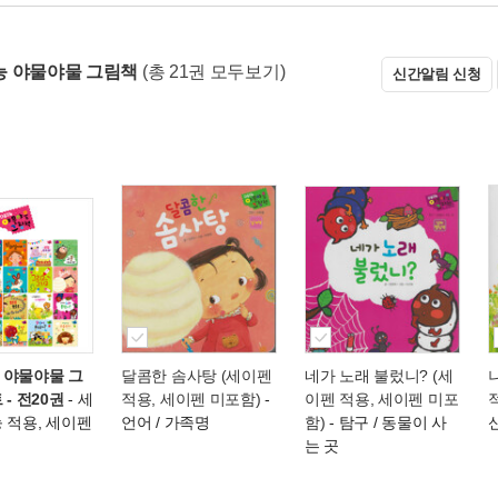
 야물야물 그림책
(총 21권 모두보기)
신간알림 신청
 야물야물 그
달콤한 솜사탕 (세이펜
네가 노래 불렀니? (세
 - 전20권
- 세
적용, 세이펜 미포함)
-
이펜 적용, 세이펜 미포
 적용, 세이펜
언어 / 가족명
함)
- 탐구 / 동물이 사
는 곳