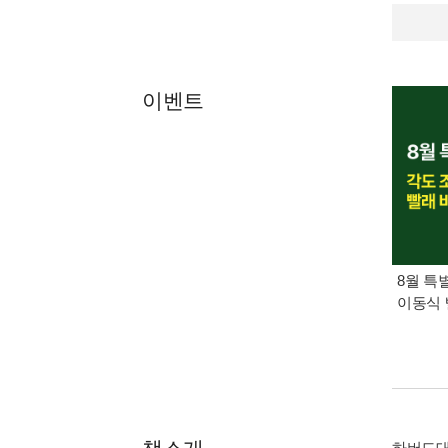
이벤트
8월 특
이동식 
하버드대