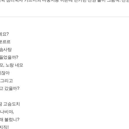
세요?
뽀르르
 솜사탕
 들었을까?
모, 노랑 네모
아니잖아
 그리고
고 갔을까?
끔 고슴도치
 나비야,
래 불렀니?
지직!