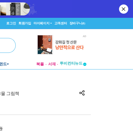
로그인
회원가입
마이페이지
고객센터
장바구니
(0)
투비컨티뉴드
펀드
북플
서재
창작플랫폼
투비컨티뉴드
물 그림책
0원