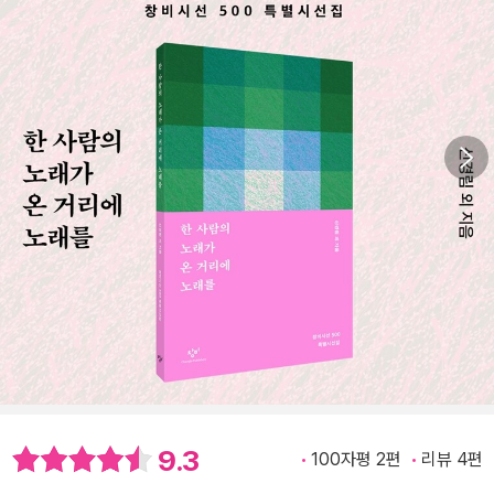
9.3
100자평 2편
리뷰 4편