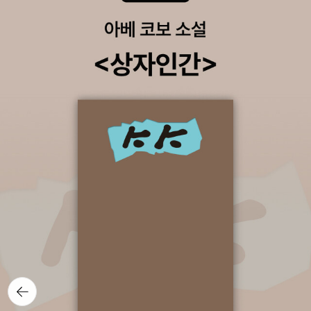
는 떠돌이가 되라네하늘은 날더러 바람이 되라 하고산은 날더러
잔돌이 되라 하네어라연 _김선우강원도 정선어라연 계곡 깊은 곳
에어머니 몸 씻는 소리 들리네ㅡ자꾸 몸에 물이 들어야숭스럽게
스리 스무살모냥……젖무덤에서 단풍잎을 훑어내시네어라연 푸
른 물에 점점홍점점홍ㅡ그냥 두세요 어머니, 아름다워요어라연
깊은 물구름꽃 상여 흘러가는어라연에 나, 가지 못했네
뒤로가
기