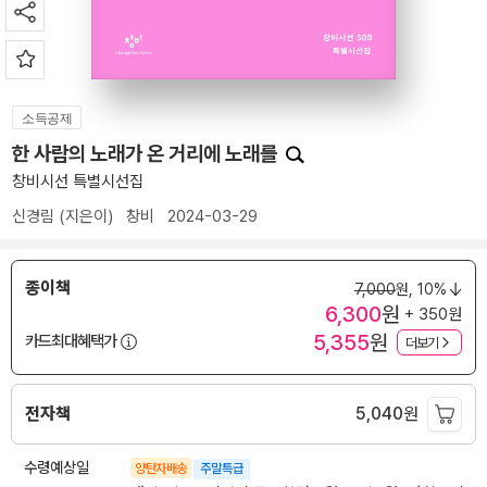
소득공제
한 사람의 노래가 온 거리에 노래를
창비시선 특별시선집
신경림
(지은이)
창비
2024-03-29
종이책
7,000
원,
10%
6,300
원
+ 350원
5,355
원
카드최대혜택가
더보기
전자책
5,040
원
수령예상일
양탄자배송
주말특급