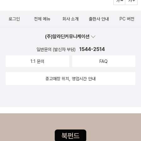
을 씁니다. “말꽃 짓는 책숲, 숲노래”라는 이름으로 시골인 전남
의 찌불들아울어도 울어도 캄캄한 이 밤을이 밤의 장막 넘어잘린
고흥에서 서재도서관·책박물관을 꾸립니다. ‘보리 국어사전’ 편집
말 대가리들이 쏟아지는 허공의 또다른 밤을한때 여기에도 사람
장을 맡았고, ‘이오덕 어른 유고’를 갈무리했습니다. 《새로 쓰는
로그인
전체 메뉴
회사 소개
출판사 안내
PC 버전
이 살았어, 단검처럼옆구리를 찌르는 물결들, 숨 내뱉는 순간얼어
말밑 꾸러미 사전》, 《들꽃내음 따라 걷다가 작은책집을 보았습니
붙는 바람을 삼키는바람의 입들, 끝내울지 않는 새들아, 말해다
다》, 《우리말꽃》, 《미래세대를 위한 우리말과 문해력》, 《쉬운 말
(주)알라딘커뮤니케이션
오, 이 밤의 장막 넘어잘린 말 대가리들을 싣고트럭이 질주하는사
이 평화》, 《곁말》, 《곁책》, 《새로 쓰는 말밑 꾸러미 사전》, 《새로
1544-2514
막, 안개바다, 처녀의 피,그곳의 오직 하나인 밤을물고기들이 강
일반문의 (발신자 부담)
쓰는 비슷한말 꾸러미 사전》, 《새로 쓰는 겹말 꾸러미 사전》, 《새
의 고통을 기억하듯, 우리가우리의 죄를 껴안아야 하는재의 수요
1:1 문의
FAQ
로 쓰는 우리말 꾸러미 사전》, 《책숲마실》, 《우리말 수수께끼 동
일이 오기 전에, 내 얼굴을 찢고기린의 혓바닥이 튀어나오기 전에
시》, 《우리말 동시 사전》, 《우리말 글쓰기 사전》, 《이오덕 마음 읽
목계장터 _신경림하늘은 날더러 구름이 되라 하고땅은 날더러 바
중고매장 위치, 영업시간 안내
기》, 《시골에서 살림 짓는 즐거움》, 《숲에서 살려낸 우리말》, 《마
람이 되라 하네청룡 흑룡 흩어져 비 개인 나루잡초나 일깨우는 잔
을에서 살려낸 우리말》, 《읽는 우리말 사전 1·2·3》 들을 썼습니
바람이 되라네뱃길이라 서울 사흘 목계나루에아흐레 나흘 찾아
다. blog.naver.com/hbooklove
박가분 파는가을볕도 서러운 방물장수 되라네산은 날더러 들꽃
이 되라 하고강은 날더러 잔돌이 되라 하네산서리 맵차거든 풀 속
에 얼굴 묻고물여울 모질거든 바위 뒤에 붙으려민물새우 끓어넘
는 토방 툇마루석삼년에 한 이레쯤 천치로 변해짐 부리고 앉아 쉬