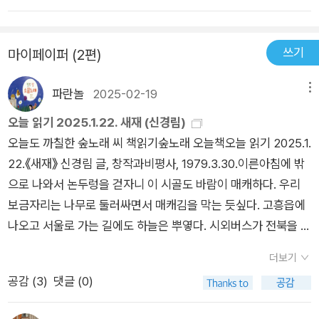
500'의 결과물이다. 책 뒷 편의 글귀처럼, '시인들이 추천한 명시
로 만나는 우리 시의 빛나는 역사'라고 할 만 하다. 이 시집에는 총
쓰기
마이페이퍼 (2편)
73명의 시인들의 시가 수록되어 있다. 다만 500이라는 숫자가
전해주는 특별함 외에도, 이 책은 다양한 느낌의 시들을 만날 수
파란놀
2025-02-19
메뉴
있어 좋았다. 그동안 시에서 감정들이 잘 느껴지지 않았고, 특히
공감하기도 어려워 시들이 어렵고 시집을 읽기가 두려웠었다. 그
오늘 읽기 2025.1.22. 새재 (신경림)
렇다고 이 시집의 시들이 쉽다는 말은 아니지만, 공감까지는 모르
오늘도 까칠한 숲노래 씨 책읽기숲노래 오늘책오늘 읽기 2025.1.
겠어도, 어떤 말을 하고 있는지, 어떤 느낌 같은 것들이 전해지는
22.《새재》 신경림 글, 창작과비평사, 1979.3.30.이른아침에 밖
기분이었다. 그래서 좋았고, 그래서 내게는 특별했다. 앞으로도
으로 나와서 논두렁을 걷자니 이 시골도 바람이 매캐하다. 우리
시집은 꾸준히 읽어 나갈 예정이다. 이 시집의 제목처럼 한 노래
보금자리는 나무로 둘러싸면서 매캐김을 막는 듯싶다. 고흥읍에
가 끊이지 않고 계속 내게 들려오길 바라면서 말이다.
나오고 서울로 가는 길에도 하늘은 뿌옇다. 시외버스가 전북을 벗
어날 즈음 높하늘에 조롱이 한 마리가 가로지른다. 한참 바라본
더보기
다. 전철을 갈아타고서 부천나루에서 내리니 더욱 매캐하고 뿌옇
공감 (
3
)
댓글 (0)
다. 이곳 분들은 하늘빛이나 바람빛을 느끼는가? 입가리개로 지
킬 수 없다. 쇳덩이와 잿집을 줄이고 숲을 품을 일이다. 〈대성서