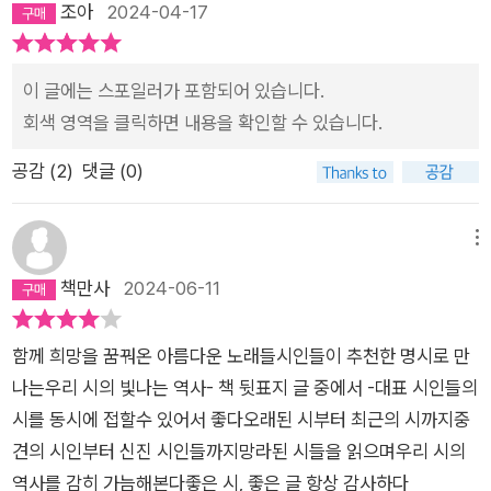
조아
2024-04-17
물 트는 소리가 누가 가는 소리만 같다 종일 그 슬픔으로 흙은 곱
고 중력은 햇빛을 받겠지만 남쪽으로 서른세걸음 봄날은 간다
이 글에는 스포일러가 포함되어 있습니다.
회색 영역을 클릭하면 내용을 확인할 수 있습니다.
공감 (
2
)
댓글 (0)
메뉴
책만사
2024-06-11
함께 희망을 꿈꿔온 아름다운 노래들시인들이 추천한 명시로 만
나는우리 시의 빛나는 역사- 책 뒷표지 글 중에서 -대표 시인들의
시를 동시에 접할수 있어서 좋다오래된 시부터 최근의 시까지중
견의 시인부터 신진 시인들까지망라된 시들을 읽으며우리 시의
역사를 감히 가늠해본다좋은 시, 좋은 글 항상 감사하다