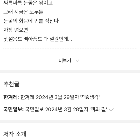
모두들 아무 말도 하지 않았다
싸륵싸륵 눈꽃은 쌓이고
그래 지금은 모두들
눈꽃의 화음에 귀를 적신다
자정 넘으면
낯설음도 뼈아픔도 다 설원인데
단풍잎 같은 몇 잎의 차창을 달고
밤열차는 또 어디로 흘러가는지
더보기
그리웠던 순간들을 호명하며 나는
한줌의 눈물을 불빛 속에 던져주었다.
추천글
한겨레:
한겨레 2024년 3월 29일자 '책&생각'
국민일보:
국민일보 2024년 3월 28일자 '책과 길'
저자 소개