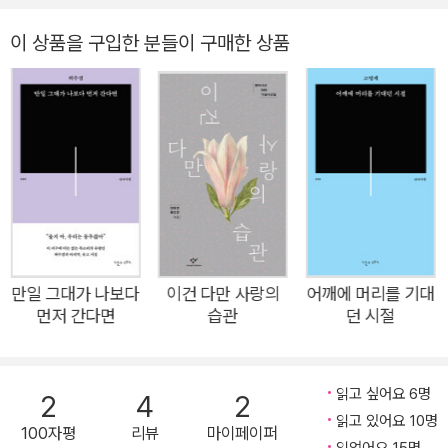
과 함께 특별시선집 『한 사람의 노래가 온 거리에 노래를』을 출간
했다. 특별시선집은 창비시선이 500번이라는 놀라운 궤적을 그
이 상품을 구입한 분들이 구매한 상품
려냈다는 사실을 축하하는 동시에 이것이 창비시선을 꾸준히 사
랑해준 독자들이 있었기에 가능했음을 되새기기 위한 기획의 일
환으로 꾸려졌다. 이번 시선집은 시인들이 직접 즐겨 읽는 시편들
을 모았다는 점에서 뜻깊은 동시에 흥미를 더한다. 추천인은 『이
건 다만 사랑의 습관』의 저자인 창비시선 400번대의 시인들이
며, 창비시선 전체 작품을 추천대상작으로 했다. 그 결과 한국시
의 빛나는 역사가 한권에 모인 것은 물론 형형색색 다채롭고도 읽
는 재미가 가득한 시선집이 탄생할 수 있었다. 특별시선집이라는
기획 취지에 걸맞게 7천원이라는 저렴한 가격을 책정함으로써
만일 그대가 나보다
이건 다만 사랑의
어깨에 머리를 기대
먼저 간다면
습관
던 시절
『한 사람의 노래가 온 거리에 노래를』은 시를 사랑하는 독자에게
는 더할 나위 없는 선물이, 시가 어렵기만 했던 이들에게는 더없
이 좋은 마중물이 될 전망이다. “창비시선이 500번째 시집을 낸
읽고 싶어요 6명
2
4
2
것은 한국시의 저력을 보여주는 동시에 이 땅에서 당당하고 떳떳
읽고 있어요 10명
100자평
리뷰
마이페이퍼
한 삶을 갈망해온 존재들의 힘을 증명한다.”(송종원, 「여는 글」)