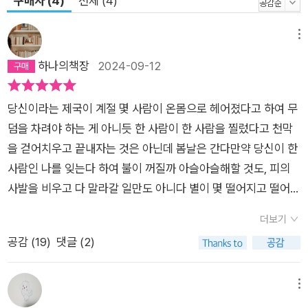
구매자 (4)
전체 (4)
메뉴
하나의책장
2024-09-12
당신이라는 제국이 계절 몇 사람이 온몸으로 헤어졌다고 하여 무
덤을 차려야 하는 게 아니듯 한 사람이 한 사람을 찔렀다고 천막
을 걷어치우고 끝내자는 것은 아닌데 봄날은 간다만약 당신이 한
사람인 나를 잊는다 하여 불이 꺼질까 아슬아슬해할 것도, 피의
사발을 비우고 다 말라갈 일만도 아니다 별이 몇 떨어지고 떨어진
별은 순식간에 삭고 그러는 것과 무관하지 못하고 봄날은 간다상
더보기
현은 하현에게 담을 넘자고 약속된 방향으로 가자 한다 말을 빼앗
공감 (
19
)
댓글 (2)
고 듣기를 빼앗고 소리를 빼앗으며 온몸을 숙여 하필이면 기억으
로 기억으로 봄날은 간다당신이, 달빛의 여운이 걷히는 사이 흥이
나고 흥이 나 노래를 부르게 되고, 그러다 춤을 추고, 또 결국엔
메뉴
울게 된다는 술을 마시게 되더라도, 간곡하게 봄날은 간다이웃집