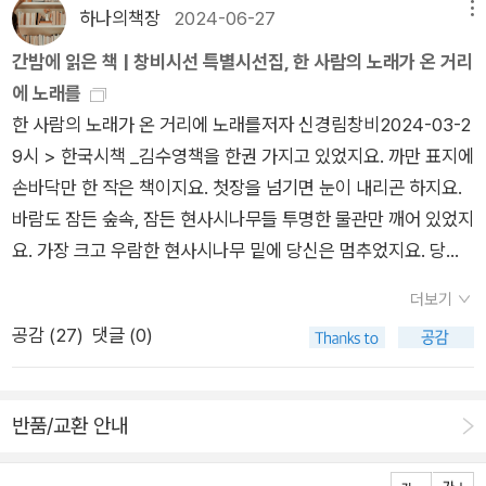
적〉에서 책을 두 꾸러미 장만하고서 〈용서점〉으로 간다. 이제부터
하나의책장
2024-06-27
메뉴
다달이 ‘마음을 노래하기(우리말로 시쓰기)’를 꾸린다. ‘미운놈·
간밤에 읽은 책 | 창비시선 특별시선집, 한 사람의 노래가 온 거리
봐주다’ 두 낱말을 놓고서 우리 삶길을 돌아보며 삶노래를 여미어
에 노래를
본다. 《새재》를 모처럼 되읽다가 스무 해 앞서 신경림 글을 놓고
한 사람의 노래가 온 거리에 노래를저자 신경림창비2024-03-2
서 주고받은 말을 떠올린다. 1994∼95년 무렵에 또래한테 신경
9시 > 한국시책 _김수영책을 한권 가지고 있었지요. 까만 표지에
림 노래책을 건네었을 적에 다들 “시가 나쁘지는 않은데 너무 붕
손바닥만 한 작은 책이지요. 첫장을 넘기면 눈이 내리곤 하지요.
뜬다.” 하고 들려주더라. 그때에는 또래가 책을 썩 안 읽으려고 해
바람도 잠든 숲속, 잠든 현사시나무들 투명한 물관만 깨어 있었지
서 이렇게 대꾸하는가 싶었으나, 그 뒤로 여러모로 짚고 되읽어
요. 가장 크고 우람한 현사시나무 밑에 당신은 멈추었지요. 당신
보니 ‘책을 거의 안 읽던 또래’가 문득 읽고서 들려준 말이 참 옳
이 나무둥치에 등을 기대자 비로소 눈이 내리기 시작했지요. 어디
구나 싶더라. 이따금 신경림 글모음을 되읽을 적마다, 이분이 그
더보기
에든 닿기만 하면 녹아버리는 눈. 그때쯤 해서 꽃눈이 깨어났겠지
야말로 “가난한 집안에서 살림하는 작은 어버이(또는 아저
공감 (
27
)
댓글 (0)
요.때늦은 봄눈이었구요, 눈은 밤마다 빛나는 구슬이었지요.나는
씨)”로서 온하루를 집안일로 보내었다면, 아주 다르게 노래를 읊
한때 사랑의 시들이 씌어진 책을 가지고 있었지요. 모서리가 나들
었을 텐데 싶더라. 툭하면 술 마시는 줄거리가 튀어나와서 읽다가
나들 닳은 옛날 책이지요. 읽는 순간 봄눈처럼 녹아버리는, 아름
지친다. 집안일을 모르거나 안 하면서 어찌 삶을 노래할 수 있는
반품/교환 안내
다운 구절들로 가득 차 있는 아주 작은 책이었지요.단 한번, 영원
가?ㅍㄹㄴ※ 글쓴이숲노래·파란놀(최종규) : 우리말꽃(국어사전)
히 _전동균이제는 말해다오, 하늘로 몸을 감는 덩굴잎들아파로호