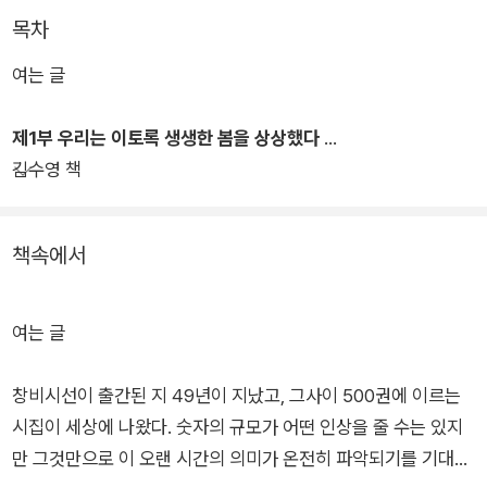
에 가능했음을 되새기기 위한 기획의 일환으로 꾸려졌다.
목차
여는 글
이번 시선집은 시인들이 직접 즐겨 읽는 시편들을 모았다는 점에
서 뜻깊은 동시에 흥미를 더한다. 추천인은 『이건 다만 사랑의 습
제1부 우리는 이토록 생생한 봄을 상상했다
관』의 저자인 창비시선 400번대의 시인들이며, 창비시선 전체
김수영 책
작품을 추천대상작으로 했다. 그 결과 한국시의 빛나는 역사가 한
권에 모인 것은 물론 형형색색 다채롭고도 읽는 재미가 가득한 시
선집이 탄생할 수 있었다.
책속에서
특별시선집이라는 기획 취지에 걸맞게 7천원이라는 저렴한 가격
을 책정함으로써 『한 사람의 노래가 온 거리에 노래를』은 시를 사
여는 글
랑하는 독자에게는 더할 나위 없는 선물이, 시가 어렵기만 했던
이들에게는 더없이 좋은 마중물이 될 전망이다.
창비시선이 출간된 지 49년이 지났고, 그사이 500권에 이르는
시집이 세상에 나왔다. 숫자의 규모가 어떤 인상을 줄 수는 있지
만 그것만으로 이 오랜 시간의 의미가 온전히 파악되기를 기대하