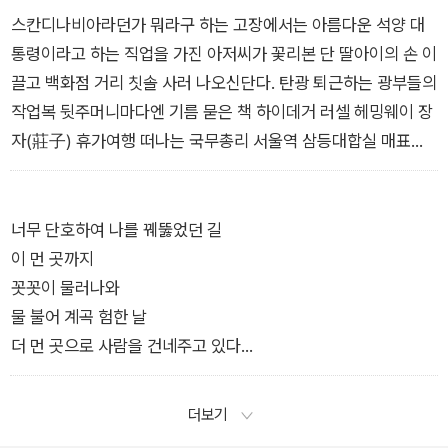
비의 시를 가장 가까이에서 지켜봐왔으며, 또 이들 각각의 안목을
스칸디나비아라던가 뭐라구 하는 고장에서는 아름다운 석양 대
빌려 빛나는 보물 하나씩을 발견할 가능성이 크다고 여겼기 때문
통령이라고 하는 직업을 가진 아저씨가 꽃리본 단 딸아이의 손 이
이다. 창비시선 전 시집에 수록된 시 가운데 가장 좋아하거나 즐
끌고 백화점 거리 칫솔 사러 나오신단다. 탄광 퇴근하는 광부들의
겨 읽는 시편들을 추천해달라는 요청에 총 77명의 시인이 애송
작업복 뒷주머니마다엔 기름 묻은 책 하이데거 러셀 헤밍웨이 장
시를 보내주셨고 이 가운데 중복되는 작품과 시인을 추려내는 등
자(莊子) 휴가여행 떠나는 국무총리 서울역 삼등대합실 매표구
최소한의 선별 과정만을 거쳐 한권의 시선집을 묶었다. 73편의
앞을 뙤약볕 흡쓰며 줄지어 서 있을 때 그걸 본 서울역장 기쁘시
시를 4부로 구성하고 순서를 배치하는 데는 박준 시인의 도움이
겠소라는 인사 한마디 남길 뿐 평화스러이 자기 사무실 문 열고
있었으며, 시선집의 제목 ‘한 사람의 노래가 온 거리에 노래를’은
들어가더란다.
너무 단호하여 나를 꿰뚫었던 길
신경림 시인의 『농무』(창비시선 1)의 수록작 「그 여름」의 시구에
―신동엽, 「산문시 1」 부분
이 먼 곳까지
서 따왔다.
꼿꼿이 물러나와
(…)
물 불어 계곡 험한 날
창비시선이 500번째 시집을 낸 것은 한국시의 저력을 보여주는
더 먼 곳으로 사람을 건네주고 있다
동시에 이 땅에서 당당하고 떳떳한 삶을 갈망해온 존재들의 힘을
잡목 숲에 긁힌 한 인생을
증명한다. 그리고 아름다움이 삶과 삶을 잇는 튼튼한 다리가 될
엎드려 받아주고 있다
더보기
수 있다는 사실을 오래전부터 믿어온 시인과 독자들이 그 여정에
―이영광, 「직선 위에서 떨다」 부분