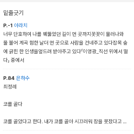
큰 버팀목이 되었을 것이다. 이 힘들이 있기에 앞으로 창비시선과
한국시가 걸어갈 발걸음도 거뜬하리라 믿는다.
밑줄긋기
P.-1
아라치
송종원 『창작과비평』 편집위원·문학평론가
너무 단호하여 나를 꿰뚫었던 길이 먼 곳까지꼿꼿이 물러나와
물 불어 계곡 험한 날더 먼 곳으로 사람을 건네주고 있다잡목 숲
에 긁힌 한 인생을엎드려 받아주고 있다「이영광_직선 위에서 떨
다」 중에서
P.84
은하수
최정례
코를 골다
코를 골았다고 한다. 내가 코를 골아 시끄러워 잠을 못잤다고 한
다. 그럴 리 없다. 허술해진 푸대자루가 되어 시끄럽게 구는 그자