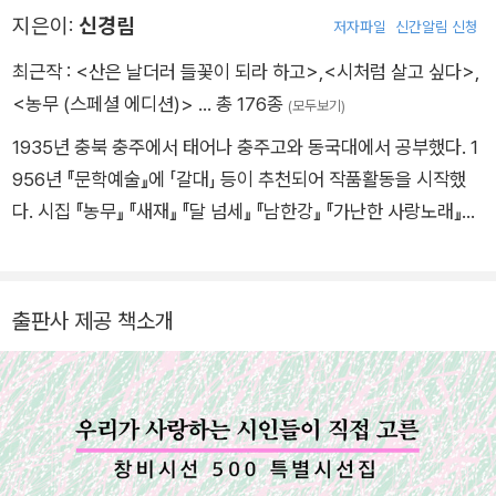
지은이:
신경림
저자파일
신간알림 신청
최근작 :
<산은 날더러 들꽃이 되라 하고>
,
<시처럼 살고 싶다>
,
<농무 (스페셜 에디션)>
… 총 176종
(모두보기)
1935년 충북 충주에서 태어나 충주고와 동국대에서 공부했다. 1
956년 『문학예술』에 「갈대」 등이 추천되어 작품활동을 시작했
다. 시집 『농무』 『새재』 『달 넘세』 『남한강』 『가난한 사랑노래』
『길』 『쓰러진 자의 꿈』 『어머니와 할머니의 실루엣』 『뿔』 『낙타』
『사진관집 이층』 『살아 있는 것은 아름답다』 등과 동시집 『엄마
는 아무것도 모르면서』, 산문집 『민요기행』 『시인을 찾아서』(전2
출판사 제공 책소개
권) 등이 있다. 만해문학상, 한국문학작가상, 단재문학상, 대산문
학상, 시카 다상, 만해대상, 호암상 등을 수상했으며, 대한민국 예
술원 회원과 동국대 석좌교수를 역임했다. 2024년 타계했다.