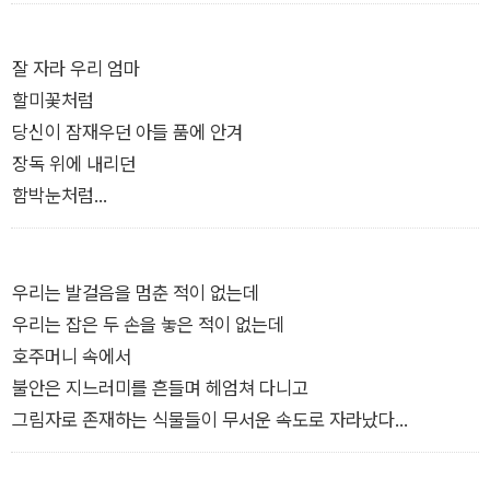
기란 당연히 어렵다. 한권의 시집이 담아낸 고유의 시간은 시인
한 사람의 시간을 초과한다. 시의 언어에는 시인 육체의 생물학적
시간을 넘어선 무언가가 들어 있는데, 창비에서 발간된 시집이라
잘 자라 우리 엄마
면 그것을 이 땅의 역사라고 말해도 무리는 아니라고 생각한다.
할미꽃처럼
이때 역사는 연대기적 시간과는 거리가 있다. 우리가 살고 있는
당신이 잠재우던 아들 품에 안겨
현실의 아래에서 꿈틀거리며, 현실의 깊이를 이루는 것은 물론이
장독 위에 내리던
고 어떤 변화의 동력 또한 만들어내는 저류의 흐름이 실은 저 역
함박눈처럼
사라는 말에 가까울 것이다. 창비시선이 500권에 이르렀다는 사
―정호승, 「어머니를 위한 자장가」 부분
실은 살아 있는 역사를 접한 생생한 기록이 500권의 시 언어를
통해 우리 앞에 차곡차곡 쌓여 있다는 말과 다르지 않다.
우리는 발걸음을 멈춘 적이 없는데
읽는 이의 입장에서는 아주 풍부한 기억의 공유지를 만나게 된 것
우리는 잡은 두 손을 놓은 적이 없는데
이다. 이 풍부한 공유지를 바탕으로 이 땅에서 삶을 가꾼 다양한
호주머니 속에서
존재들과 새롭게 관계를 맺으며 우리의 삶을 다시 돌아볼 가능성
불안은 지느러미를 흔들며 헤엄쳐 다니고
이 지금 우리 앞에 놓였다. 저 기쁨을 나눌 방법을 고민하다 창비
그림자로 존재하는 식물들이 무서운 속도로 자라났다
시선 500 기념시선집 『이건 다만 사랑의 습관』의 저자, 즉 창비
―강성은, 「검은 호주머니 속의 산책」 부분
시선 401부터 499까지를 펴낸 시인들의 힘을 빌렸다. 이들은 창