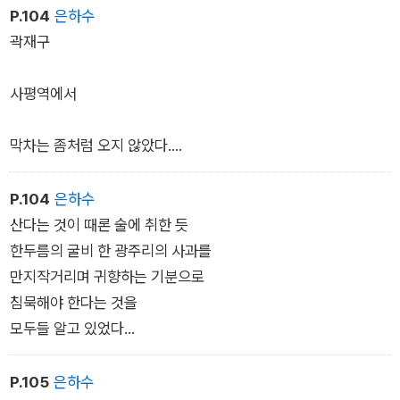
가 바로 나라니, 용서할 수가 없다. 도대체 몸을 여기 놓고 어
P.104
은하수
느 느티나무 그늘을 거닐었단 말인가. 십년을 키우던 고양이 코기
곽재구
토도 코를 골았었다. 그 녀석 죽던 날, 걷지도 못하면서 간신히 간
신히 자기 몸을 제집 문 앞까지 끌고가 이마 반쪽만을 문턱에 들
사평역에서
여놓은 채 죽어 있었다. 아직도 녀석은 멀고 먼 자기 집을 향해 가
고 있을 것이다. 끌고가기 너무 고단해 몸을 버리고 가는 자들, 한
막차는 좀처럼 오지 않았다.
심하다. 어떤 때는 한밤중에 내 숨소리에 놀라 깨는 적이 있
대합실 밖에는 밤새 송이눈이 쌓이고
다. 내 정신이 다른 육체와 손잡고 가다가 문득 손 놓아버리는 거
흰 보라 수수꽃 눈시린 유리창마다
P.104
은하수
기. 너무나 낯설어 여기가 어디냐고 묻고 싶은데 물어볼 사람
톱밥난로가 지펴지고 있었다
산다는 것이 때론 술에 취한 듯
이 없다.
그믐처럼 몇은 졸고
한두름의 굴비 한 광주리의 사과를
몇은 감기에 쿨럭이고
만지작거리며 귀향하는 기분으로
그리웠던 순간들을 생각하며 나는
침묵해야 한다는 것을
한줌의 톱밥을 불빛 속에 던져주었다
모두들 알고 있었다
내면 깊숙이 할 말들은 가득해도
오래 앓은 기침소리와
청색의 손바닥을 불빛 속에 적셔두고
쓴 약 같은 입술담배 연기 속에서
P.105
은하수