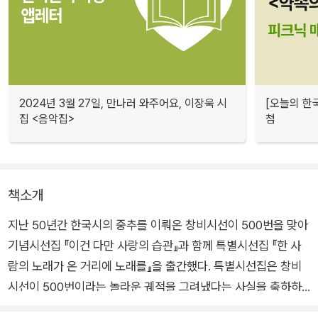
2024년 3월 27일, 만나러 와주어요, 이장욱 시
[오늘의 한
집 <음악집>
첨
책소개
지난 50년간 한국시의 중추를 이뤄온 창비시선이 500번을 맞아
기념시선집 『이건 다만 사랑의 습관』과 함께 특별시선집 『한 사
람의 노래가 온 거리에 노래를』을 출간했다. 특별시선집은 창비
시선이 500번이라는 놀라운 궤적을 그려냈다는 사실을 축하하
는 동시에 이것이 창비시선을 꾸준히 사랑해준 독자들이 있었기