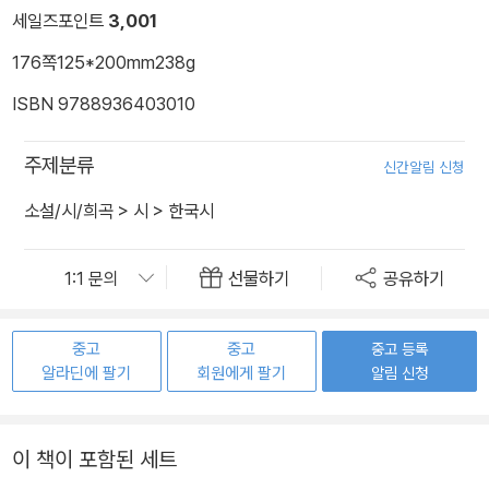
세일즈포인트
3,001
176쪽
125*200mm
238g
ISBN 9788936403010
주제분류
신간알림 신청
소설/시/희곡
>
시
>
한국시
선물하기
공유하기
중고
중고
중고 등록
알라딘에 팔기
회원에게 팔기
알림 신청
이 책이 포함된 세트