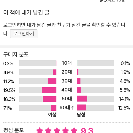
읽었어요 15명
『한 사람의 노래가 온 거리에 노래를』에는 창비시선 50년의 역사
이 책에 내가 남긴 글
가 녹아 있다. 창비시선의 시작을 알린 『농무』(신경림)의 수록작
「그 여름」에서 따온 제목부터 그러한데, 이는 유미주의에 매몰되
로그인하면 내가 남긴 글과 친구가 남긴 글을 확인할 수 있습니
거나 개인에 침잠하기보다 더 나은 세상을 함께 꿈꿔온 창비시선
다.
로그인하기
의 정신을 표방했다. 창비시선은 현실과 맞닿은 주제와 생생한 시
어로 한국시단과 독자들에게 신선한 바람을 불러일으켰고, ‘보통
구매자 분포
사람’의 현실을 그려낸 시집들로 열렬한 인기를 이끌어냈다. 시대
10대
0.1%
0.3%
와 공명하며 함께 맞서 싸우는 동시에 나날이 미학적 갱신을 이루
20대
1.9%
4.9%
어냄으로써 ‘민중성’과 ‘문학성’을 동시에 추구해온 것이 창비시
30대
4.6%
11.2%
선의 역사라 할 수 있다. 특히 암담하고 비관이 가득한 시기마다
40대
5.6%
19.5%
새로운 세계의 가능성을 제시하며 독자와 함께 호흡해온 것은 창
50대
14.1%
18.3%
비시선의 자랑이자 긍지다. 이러한 독자들의 호응 덕분에 창비시
60대
12.5%
7.1%
선은 비약적인 성장을 거듭해왔다. 1970년대 1년 다섯권 남짓 출
여성
남성
간되던 창비시선은 2010년대 평균 열네권 출간을 넘어섰다. 시
집의 시장 주목도가 떨어진 2010년대 이후에도 『울고 들어온 너
9.3
평점 분포