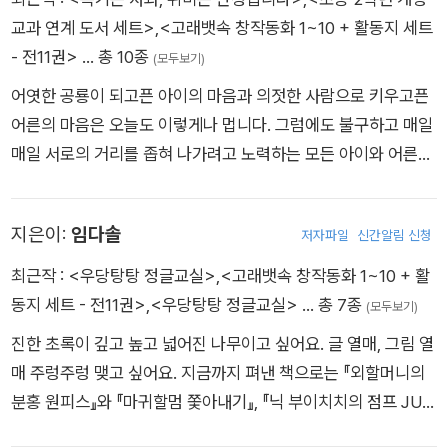
교과 연계 도서 세트>
,
<고래뱃속 창작동화 1~10 + 활동지 세트
- 전11권>
… 총 10종
(모두보기)
어엿한 공룡이 되고픈 아이의 마음과 의젓한 사람으로 키우고픈
어른의 마음은 오늘도 이렇게나 멉니다. 그럼에도 불구하고 매일
매일 서로의 거리를 좁혀 나가려고 노력하는 모든 아이와 어른에
게 이 책을 바칩니다.
지은이:
임다솔
저자파일
신간알림 신청
최근작 :
<우당탕탕 정글교실>
,
<고래뱃속 창작동화 1~10 + 활
동지 세트 - 전11권>
,
<우당탕탕 정글교실>
… 총 7종
(모두보기)
진한 초록이 깊고 높고 넓어진 나무이고 싶어요. 글 열매, 그림 열
매 주렁주렁 맺고 싶어요. 지금까지 펴낸 책으로는 『외할머니의
분홍 원피스』와 『마귀할멈 쫓아내기』, 『닉 부이치치의 점프 JUM
P』가 있어요.