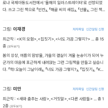
로냐 국제아동도서전에서 ‘올해의 일러스트레이터’로 선정되었
다. 쓰고 그린 책으로 『빈칸』, 『해골 씨의 새집』, 『선물』, 그린 책
으로 『열두 달 김치 이야기』, 『너울너울 신바닥이』, 『해바라기 마
을의 거대 바위』, 『옛이야기 들으러 미술관 갈까?』, 『천년손이와
그림:
이재경
저자파일
신간알림 신청
사인검의 비밀』 등이 있다.
최근작 :
<K의 모험>
,
<집짓기>
,
<너도 가끔 그렇지?>
… 총 15
종
(모두보기)
봄의 상상, 여름의 땀방울, 가을의 결실이 겨울 눈송이가 되어 누
군가의 마음에 포근하게 내려앉는 그런 그림책을 만들고 싶습니
다. 『헉! 오늘이 그날이래』, 『너도 가끔 그렇지?』, 『집짓기』, 『K의
모험』을 쓰고 그렸으며, 『스스로』, 『비밀 대 비밀』, 『깊은 밤 하품
도깨비』, 『막난 할미, 래퍼로 데뷔하다』에 그림을 그렸습니다.
그림:
미안
저자파일
신간알림 신청
최근작 :
<새와 춤추는 사람>
,
<거짓말>
,
<다른 사람들>
… 총 1
2종
(모두보기)