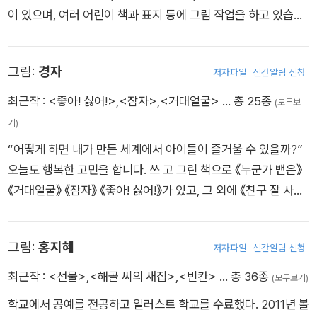
이 있으며, 여러 어린이 책과 표지 등에 그림 작업을 하고 있습니
다.
그림:
경자
저자파일
신간알림 신청
최근작 :
<좋아! 싫어!>
,
<잠자>
,
<거대얼굴>
… 총 25종
(모두보
기)
“어떻게 하면 내가 만든 세계에서 아이들이 즐거울 수 있을까?”
오늘도 행복한 고민을 합니다. 쓰 고 그린 책으로 《누군가 뱉은》
《거대얼굴》 《잠자》 《좋아! 싫어!》가 있고, 그 외에 《친구 잘 사귀
는 법》 《세상에서 가장 특별한 1》 《드라큘라의 시》 《어린이가 말
한다》 등에 그림을 그렸습니다.
그림:
홍지혜
저자파일
신간알림 신청
최근작 :
<선물>
,
<해골 씨의 새집>
,
<빈칸>
… 총 36종
(모두보기)
학교에서 공예를 전공하고 일러스트 학교를 수료했다. 2011년 볼