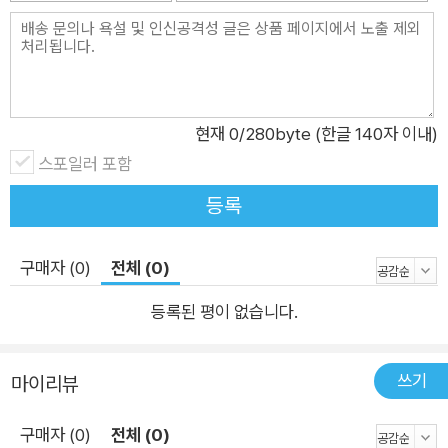
활 동화와, 더 너른 시선으로 나를 둘러싼 세상을 보듬을 수 있도
록 ‘알’을 깨트려 줄 환상 동화까지! 고래뱃속의 자유로운 이야기
세상 속에서 따뜻한 희망과 눈부신 지혜를 만나 보세요. 문학나눔
선정도서, 학교도서관사서협의회·한국학교사서협회·KBBY 추천
현재
0
/280byte (한글 140자 이내)
도서··· 다수의 기관에서 인정받은 콘텐츠 고래뱃속 창작동화는
스포일러 포함
문학나눔 선정도서에서부터 학교도서관사서협의회·한국학교사
서협회·KBBY·책씨앗 교과연계·한학기 한권읽기 추천도서에 이
등록
르기까지, 다수의 기관을 통해 인정받은 콘텐츠입니다. 익숙한 소
재를 참신한 주제로 풀어내는 하나하나의 이야기가, 장면 장면 이
구매자 (0)
전체 (0)
야기의 정서와 깊이 공명하는 그림과 만나 문학적·질적으로 완성
도 높은 한 권 한 권의 책이 되었습니다. 다양한 기관에서 그 우수
등록된 평이 없습니다.
성과 가치를 인정받은 고래뱃속 창작동화 시리즈는, 우리의 아이
들이 더 나은 내일로 무궁무진하게 나아갈 수 있도록 섬세한 시선
쓰기
마이리뷰
과 따뜻한 가슴을 길러 줄 것입니다. * 01 봄시내는 경찰서를 접
수했어 190x247mm｜무선 | 80쪽 | 박윤우 글 l 이경국 그림 l
구매자 (0)
전체 (0)