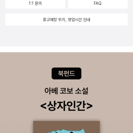
1:1 문의
FAQ
책씨앗 교과연계 추천도서 03 비밀 결사대, 마을을 지켜라 190x
247mm｜무선 | 84쪽 | 박혜선 글 l 정인하 그림 l 11,000원 | IS
중고매장 위치, 영업시간 안내
BN 979-11-90747-14-1 마을에 남은 마지막 주인인 세 할머니
를 지키기 위해 엉 뚱한 산짐승들의 비밀 작전이 시작됩니다. 겉
보기엔 말썽 이지만 실은 모두 할머니들을 위한 마음이 애틋하게
담 겨 있는 비밀 결사대의 행보가 적막했던 마을에 따뜻한 웃음꽃
을 피워 올리고, 긴 겨울 꽁꽁 얼어 있던 우리들의 가슴에 똑똑 문
을 두드립니다. 문학나눔 선정도서 | 학교도서관사서협의회 추천
도서 | 책씨앗 교과연계 추천도서 | 한학기 한권읽기 추천도서 |
고래가숨쉬는도서관 추천도서 | 아침독서 추천도서 | 한국학교사
서협회 추천도서 04 모든 것이 다 있다 190x247mm｜무선 | 7
6쪽 | 김전한 글 l 경자 그림 l 11,000원 ISBN 979-11-90747-6
3-9 필요 없는 것들이 모두 사라진 완벽한 세상. 인류 최후의 방
귀 한 조각이 부활해 감정이 사라진 무채색 세상을 생 기 있고 아
름답게 물들이고, 자취를 감추었던 음악으로 탈바꿈해 다시 살아