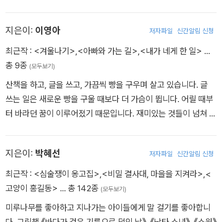
이, 조선일보 신춘문예에 동화 <명왕성에게>가 각각 당선되어
본격적으로 책을 펴내기 시작했어요. 어린 시절 써놨던 단편들이
지은이:
이영아
저자파일
신간알림 신청
조금씩 알이 굵어지고 커다란 서사로 여물어가는 것을 보면서 큰
보람을 느끼는 중입니다. 한 계절이 가면 전혀 다른 계절이 오듯
최근작 :
<겨울나기>
,
<아빠와 가는 길>
,
<내가 네게 한 일>
…
나에게도 다른 삶이 펼쳐집니다. 그럴 때마다 다양한 이야기들이
총 9종
(모두보기)
전혀 다른 색깔로 다가옵니다. 인생의 구비마다 길이 되어줄 이야
산책을 하고, 글을 쓰고, 가끔씩 빵을 구우며 살고 있습니다. 글
기를 빚고 싶습니다. 청소년들에게 힘을 주는 작가가 되고 싶습니
쓰는 일은 새로운 빵을 구울 때보다 더 가슴이 뜁니다. 어릴 때부
다. 지은 책으로는 청소년 소설 《어게인 별똥별》, 《편순이 알바
터 바라던 꿈이 이루어졌기 때문입니다. 재미있는 것들이 넘쳐 나
보고서》, 《달려라 소년 물장수》, 동화 《봄시내는 경찰서를 접수
는 세상에서 생명력 있게 살아남는 동화를 쓰고자 애쓰고 있습니
했어》, 《아홉시 신데렐라》, 《초록이 끓는 점》(공저), 역사기획
다. 2010년 광주일보 신춘문예에 동화가 당선되었고, 대학원에
《역사가 된 노래들》(공저), 《1920 알파걸》(공저)이 있습니다.
지은이:
박혜선
저자파일
신간알림 신청
서 동화를 공부했습니다. 지은 책으로 『편의점』, 『그 형』이 있습
니다.
최근작 :
<심술쟁이 옹고집>
,
<비밀 결사대, 마을을 지켜라>
,
<
고양이 홍길동>
… 총 142종
(모두보기)
미루나무를 좋아하고 지나가는 아이들에게 말 걸기를 좋아합니
다. 그림책 《바다가 검은 기름으로 덮인 날》, 《낙타 소년》, 《소원》