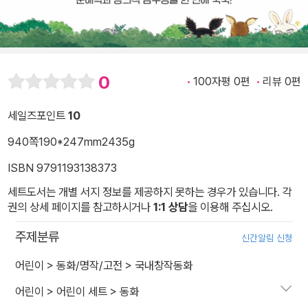
0
100자평 0편
리뷰 0편
세일즈포인트
10
940쪽
190*247mm
2435g
ISBN 9791193138373
세트도서는 개별 서지 정보를 제공하지 못하는 경우가 있습니다. 각
권의 상세 페이지를 참고하시거나
1:1 상담
을 이용해 주십시오.
주제분류
신간알림 신청
어린이
>
동화/명작/고전
>
국내창작동화
어린이
>
어린이 세트
>
동화