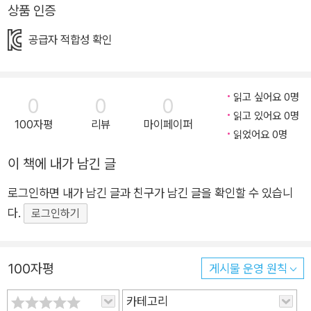
재미와 더불어 그림을 읽는 즐거움까지 함께 느낄 수 있습니다.
상품 인증
글 읽기를 조금 부담스러워하는 아이들이라도, 상상력을 자극시
공급자 적합성 확인
키는 완성도 높은 그림이 가득한 고래뱃속 창작동화와 함께라면
마치 그림책을 읽는 것처럼 술술 책장을 넘기게 될 것입니다. 각
각의 다양한 주제와 결에 맞춘 개성 넘치는 작가들의 글과 그림이
읽고 싶어요 0명
0
0
0
환상적으로 어우러지는 고래뱃속의 이야기 세계를 만나 보세요.
읽고 있어요 0명
아이의 문해력과 감수성을 동시에 쑥쑥 키워 줄 보기 드문 기회가
100자평
리뷰
마이페이퍼
읽었어요 0명
찾아올 것입니다. 생활 동화에서부터 환상 동화까지, 경계가 없는
이 책에 내가 남긴 글
이야기의 세계 고래뱃속 창작동화는 누구나 공감할 만한 일상 속
의 주제와 소재를 담아낸 생활 동화에서부터, 누구도 상상 못했던
로그인하면 내가 남긴 글과 친구가 남긴 글을 확인할 수 있습니
기발한 상상과 아이디어로 구현해 낸 환상 동화에 이르기까지 경
다.
로그인하기
계를 넘나드는 이야기의 세계를 펼쳐 보입니다. 그 안에서는 엄마
와 딸, 교실 속 친구 관계, 더 나아가 시골과 도시, 개인과 사회, 순
간과 영원에 이르기까지 아이가 살아가며 마주하게 될 수많은 ‘관
100자평
게시물 운영 원칙
계’의 스펙트럼을 폭넓게 다루고 있습니다. 한 치 앞의 그림자도
카테고리
못 볼 만큼 눈이 어두울 때 발끝의 불을 밝혀 주는 통찰이 담긴 생