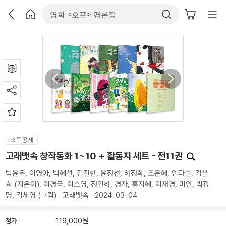
소득공제
고래뱃속 창작동화 1~10 + 활동지 세트 - 전11권
박윤우
,
이영아
,
박혜선
,
김전한
,
윤정선
,
하정화
,
조은혜
,
임다솔
,
김율
희
(지은이),
이경국
,
이소영
,
정인하
,
경자
,
홍지혜
,
이재경
,
미안
,
박광
명
,
김세영
(그림)
고래뱃속
2024-03-04
정가
119,000원