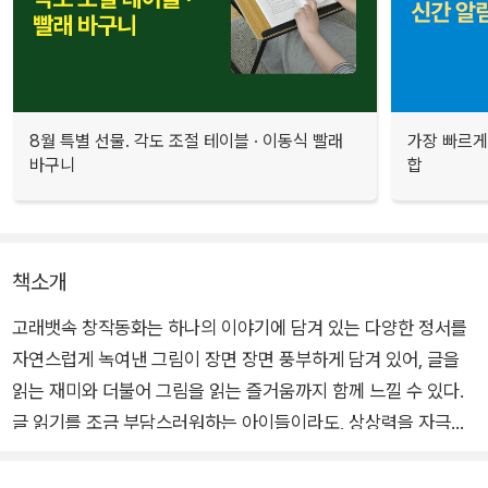
8월 특별 선물. 각도 조절 테이블 · 이동식 빨래
가장 빠르게
바구니
합
책소개
고래뱃속 창작동화는 하나의 이야기에 담겨 있는 다양한 정서를
자연스럽게 녹여낸 그림이 장면 장면 풍부하게 담겨 있어, 글을
읽는 재미와 더불어 그림을 읽는 즐거움까지 함께 느낄 수 있다.
글 읽기를 조금 부담스러워하는 아이들이라도, 상상력을 자극시
키는 완성도 높은 그림이 가득한 고래뱃속 창작동화와 함께라면
마치 그림책을 읽는 것처럼 술술 책장을 넘기게 될 것이다.