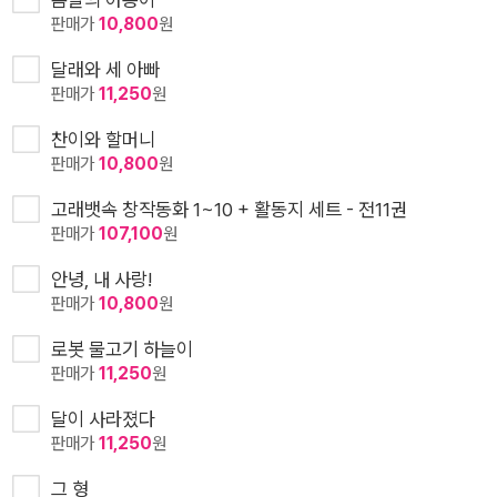
판매가
10,800
원
달래와 세 아빠
판매가
11,250
원
찬이와 할머니
판매가
10,800
원
고래뱃속 창작동화 1~10 + 활동지 세트 - 전11권
판매가
107,100
원
안녕, 내 사랑!
판매가
10,800
원
로봇 물고기 하늘이
판매가
11,250
원
달이 사라졌다
판매가
11,250
원
그 형