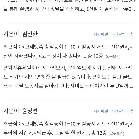
을 통해 환경과 지구의 앞날을 걱정하고, 《신발이 열리는 나무》,
《할머니의 사랑 약방》, 《이름이 많은 개》를 통해 자연을 사랑하
며, 《우리 마을에 온 손님》, 《우리 할아버지는 열다섯 살 소년병
지은이:
김전한
저자파일
신간알림 신청
입니다》, 《푸른 비단옷을 입은 책: 외규장각 어람용 의궤》, 《커다
란 집》을 통해 역사와 우리 사회에도 깊은 관심을 가지고 열심히
최근작 :
<고래뱃속 창작동화 1~10 + 활동지 세트 - 전11권>
,
<
글을 쓰며 즐겁게 지내고 있습니다.
달이 사라졌다>
,
<모든 것이 다 있다>
… 총 10종
(모두보기)
영화진흥위원회에 시나리오가, 문화일보에 시가 당선돼 시나리
오 작가와 시인 ‘면허증’을 발급받았습니다. 영화도 만들고 글도
쓰는 문필 노동자로 살아갑니다. 재미있는 이야기란 무엇일까 궁
리하느라 일상의 대부분을 보냅니다. 강좌라는 이름으로 이야기
만들기에 대한 전파 활동도 합니다. 전생에 전기수였나 싶을 때가
지은이:
윤정선
저자파일
신간알림 신청
있습니다. 지은 책으로는 『모든 것이 다 있다』가 있습니다.
최근작 :
<고래뱃속 창작동화 1~10 + 활동지 세트 - 전11권>
,
<
루아의 시간>
,
<퇴근 후, 그림 책 한 권>
… 총 12종
(모두보기)