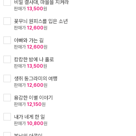
비밀 결사대, 마을을 지켜라
판매가
13,500
원
꽃무늬 원피스를 입은 소년
판매가
12,600
원
아빠와 가는 길
판매가
12,600
원
캄캄한 밤에 나 홀로
판매가
13,500
원
생쥐 동그라미의 여행
판매가
12,600
원
용감한 이별 이야기
판매가
12,150
원
내가 네게 한 일
판매가
10,800
원
봄날의 아콩이