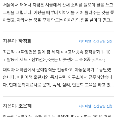
서울에서 태어나 지금은 시골에서 산새 소리를 들으며 글을 쓰고
그림을 그립니다. 어렸을 때부터 이야기를 지어 들려주는 것을 좋
아했고, 자라서는 꿈을 꾸게 만드는 이야기의 힘을 날마다 믿고
있습니다. 동화, 그림책, 에세이, 평론, 극본을 써 왔으며 지은 책
으로는 『조금 다르면 어때?』, 『소년 의병 김진우』, 『팝콘 먹는 페
지은이:
하정화
저자파일
신간알림 신청
미니즘』, 『퇴근 후, 그림책 한 권』 등이 있습니다.
최근작 :
<짜장면은 힘이 참 세지!>
,
<고래뱃속 창작동화 1~10
+ 활동지 세트 - 전11권>
,
<웃는 나눗셈>
… 총 8종
(모두보기)
대학과 대학원에서 문예창작을 전공하고, 아동문학가로 등단했
습니다. 어린이책 출판사와 독서 관련 연구소에서 근무하였습니
다. 현재 문학치료사로 문학, 독서, 심리, 인문학 교육을 하고 있
습니다. 지은 책으로 청소년 진로 인문학이 담긴 《너는 어떤 꿈을
꾸고 있니?》(공저), 동화책 《비밀 대 비밀》, 동시집 《웃는 나눗
지은이:
조은혜
저자파일
신간알림 신청
셈》, 《짜장면은 힘이 참 세지!》 등이 있습니다.
최근작 :
<특기는 사과, 취미는 반성입니다>
,
<초등 2학년 개정