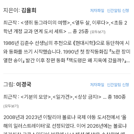
지은이:
김율희
저자파일
신간알림 신청
최근작 :
<생쥐 동그라미의 여행>
,
<열두 살, 이루다>
,
<초등 2
학년 개정 교과 연계 도서 세트>
… 총 25종
(모두보기)
1986년 김춘수 선생님의 추천으로 《현대시학》으로 등단하여 시
와 동화를 쓰기 시작했습니다. 1990년 첫 창작동화집 『노란 장미
열한 송이』 발간 이후 장편 동화 『책도령은 왜 지옥에 갔을까?』,
『책도령과 지옥의 노래하는 책』, 『나다를 찾아서』, 『도깨비 쌀과
쌀 도깨비』, 『열두 살, 이루다』, 『벌레박사 발레리나』, 『절대 용서
그림:
이경국
저자파일
신간알림 신청
못해!』, 『인터넷 천사와 오리 궁둥이』와 창작동화집 『햇살 따뜻한
날』, 『거울이 없는 나라』, 『꿀-진리와 함께 하는 이야기』, 『코코코
최근작 :
<기분의 모양>
,
<일가견>
,
<상상 금지!>
… 총 180종
나라』, 시집 『굴뚝 속으로 들어간 하마』 등 여러 권의 책을 펴냈고
(모두보기)
이 중 『책도령은 왜 지옥에 갔을까?』는 중학교 1학년 국어 교과서
2008년과 2023년 이탈리아 볼로냐 국제 아동 도서전에서 ‘올
에 수록되었습니다. 〈한국아동문학작가상〉, 〈한정동아동문학상〉,
해의 일러스트레이터’로 선정되었다. 이어 2026년에는 볼로냐
〈한국문협작가상〉, 〈문체부 장관상〉, 〈어린이문화 대상〉 등을 수