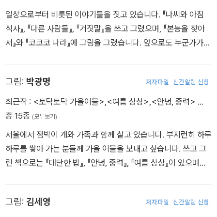
일상으로부터 비롯된 이야기들을 짓고 있습니다. 『나씨와 아침
식사』, 『다른 사람들』, 『거짓말』을 쓰고 그렸으며, 『본능을 찾아
서』와 『코코코 나라』에 그림을 그렸습니다. 앞으로도 누군가가
공감할 수 있는 책을 만들고 나누는 것이 꿈입니다.
그림:
박광명
저자파일
신간알림 신청
최근작 :
<토닥토닥 가을이불>
,
<여름 상상>
,
<안녕, 중력>
…
총 15종
(모두보기)
서울에서 점박이 개와 가족과 함께 살고 있습니다. 부지런히 하루
하루를 쌓아 가는 분들께 가을 이불을 보내고 싶습니다. 쓰고 그
린 책으로는 『대단한 밥』, 『안녕, 중력』, 『여름 상상』이 있으며
『토닥토닥 가을 이불』은 네 번째 그림책입니다. 그린 책으로는
『나는 나!』, 『아홉 시 신데렐라』, 『왜 정리해야 돼요?』, 『찬이와 할
그림:
김세영
저자파일
신간알림 신청
머니』가 있습니다. 인스타그램 @soomook_illust