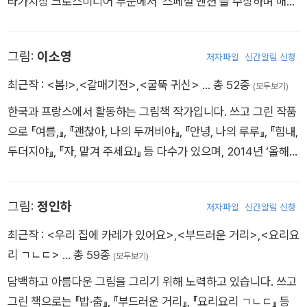
라가치상 크로스미디어 부문에서 ‘스페셜 멘션’을 수상하며 매체
상했습니다. 현재 국제PEN한국본부 편집장으로 있으며 오랫동
를 넘나드는 연출력을 인정받았다. 현재 그림책 출판사 페이퍼독
안 대학과 그 외 여러 곳에서 아동문학을 강의해 왔습니다.
을 운영하며, 한겨레 그림책 학교에서 예비 작가들 을 양성하고
그림:
이소영
저자파일
신간알림 신청
있다. 주요 저서로는 『상상 금지!』를 비롯해 『기분의 모양』, 『개
꿈』, 『넌 없어!』, 『그림책 작가로 살아가기』, 플레이송스 사운드북
최근작 :
<봄!>
,
<갈매기전>
,
<굴뚝 귀신>
… 총 52종
(모두보기)
시리즈(26권) 등 다수가 있다.
한국과 프랑스에서 활동하는 그림책 작가입니다. 쓰고 그린 작품
으로 『여름,』, 『괜찮아, 나의 두꺼비야』, 『안녕, 나의 루루』, 『힘내,
두더지야』, 『자, 맡겨 주세요!』 등 다수가 있으며, 2014년 ‘올해의
볼로냐 일러스트레이터’, 2021년 ‘화이트 레이븐스’, 2021년 ‘Pri
x Millepages’, 2023년 ‘Prix Livrent?te’, 2024년 ‘한국에서
그림:
정인하
저자파일
신간알림 신청
가장 즐거운 책’ 등에 여러 작품들이 선정되었습니다. 이 외 『편의
점』, 『움직이는 생각 1권-잃어버린 거울』, 『이제, 날아오르자』,
최근작 :
<우리 집에 카레가 있어요>
,
<부드러운 거리>
,
<요리요
『다랑쉬굴 아이』, 『이야기 귀신의 복수』 등 여러 동화책과 그림책
리 ㄱㄴㄷ>
… 총 59종
(모두보기)
에 그림을 그렸습니다. 우리 주변의 삶과 삶 속에서 느끼는 마음
담백하고 아름다운 그림을 그리기 위해 노력하고 있습니다. 쓰고
과 관계, 정체성, 결핍 등을 그림책에 담아내려고 고민합니다.
그린 책으로는 『밥·춤』, 『부드러운 거리』, 『요리요리 ㄱㄴㄷ』 등