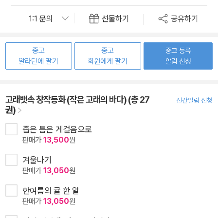
선물하기
공유하기
중고
중고
중고 등록
알라딘에 팔기
회원에게 팔기
알림 신청
고래뱃속 창작동화 (작은 고래의 바다) (총 27
신간알림 신청
권)
좁은 틈은 게걸음으로
판매가
13,500
원
겨울나기
판매가
13,050
원
한여름의 귤 한 알
판매가
13,050
원