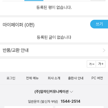
12,000원 | ISBN 979-11-90747-03-5 초등학교 6학년 봄시
등록된 평이 없습니다.
내는 아이돌 그룹의 열성 팬입니다. 하지만 공부밖에 모르는 엄마
에겐 결코 용납될 수 없는 일! 엄마는 경찰을 동원해 봄시내의 고
집 센 성격과 버릇 을 고쳐 주려 하지만 경찰서에 간 엄마와 봄시
쓰기
마이페이퍼 (0편)
내에게 뜻 밖의 상황이 벌어집니다. 아이처럼 울음을 터트린 엄마
와 기세등등한 봄시내, 어찌된 일일까요? 월간 책씨앗 선정도서 |
등록된 글이 없습니다
학교도서관사서협의회 추천도서 | 한국학교사서협회 추천도서 0
반품/교환 안내
2 편의점 190x247mm｜무선 | 72쪽 | 이영아 글 l 이소영 그림 l
10,000원 | ISBN 979-11-90747-05-9 쉬는 날이면 술에 취한
아빠에게 맞는 범수, 유일한 가족 인 할머니가 병원에 입원해서
편의점 근처를 맴돌며 남은 음식을 기다리는 찬혁. 두 아이는 번
화가의 편의점을 서 성이지만 오직 두 아이만이 서로를 알아보고
로그인
전체 메뉴
회사 소개
출판사 안내
PC 버전
구합니다. 무관심과 무심함으로 그냥 지나치고 있을지도 모를 우
(주)알라딘커뮤니케이션
리 주변에 위험에 처한 아이들의 이야기를 담았습니다. 문학나눔
선정도서 | 월간 책씨앗 선정도서 | 학교도서관사서협의회 추천
1544-2514
일반문의 (발신자 부담)
도서 | 한국학교사서협회 추천도서 | 경남독서한마당 선정도서 |