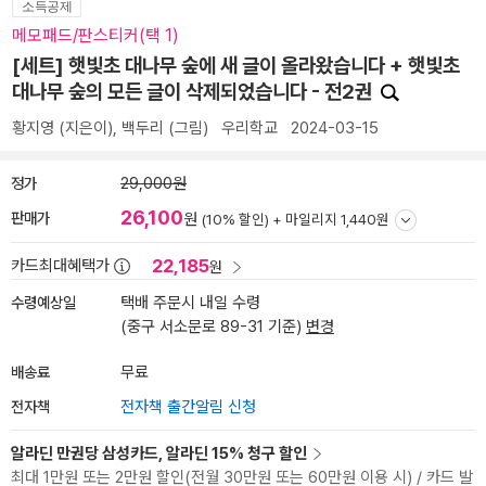
소득공제
메모패드/판스티커(택 1)
[세트] 햇빛초 대나무 숲에 새 글이 올라왔습니다 + 햇빛초
대나무 숲의 모든 글이 삭제되었습니다 - 전2권
황지영
(지은이),
백두리
(그림)
우리학교
2024-03-15
정가
29,000원
26,100
판매가
원
(10% 할인) +
마일리지 1,440원
22,185
카드최대혜택가
원
수령예상일
택배 주문시 내일 수령
(중구 서소문로 89-31 기준)
변경
배송료
무료
전자책
전자책 출간알림 신청
알라딘 만권당 삼성카드, 알라딘 15% 청구 할인
최대 1만원 또는 2만원 할인(전월 30만원 또는 60만원 이용 시) / 카드 발