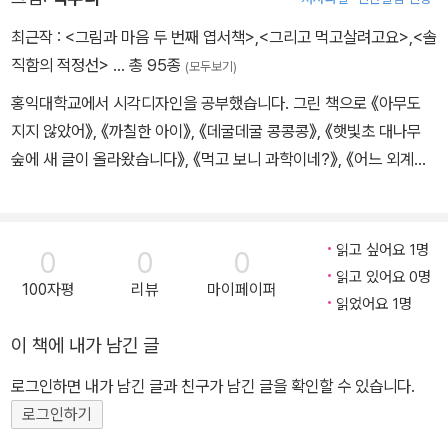
최근작 :
<그림과 마음 두 번째 엽서책>
,
<그리고 먹고살려고요>
,
<솔
직함의 적정선>
… 총 95종
(모두보기)
홍익대학교에서 시각디자인을 공부했습니다. 그린 책으로 《아무도
지지 않았어》, 《까칠한 아이》, 《데굴데굴 콩콩콩》, 《햇빛초 대나무
숲에 새 글이 올라왔습니다》, 《먹고 보니 과학이네?》, 《어느 외계인
의 인류학 보고서》, 《미래가 온다, 플라스틱》, 《미래가 온다, 탄소 혁
명》 등이 있습니다.
읽고 싶어요 1명
0
0
0
읽고 있어요 0명
100자평
리뷰
마이페이퍼
읽었어요 1명
이 책에 내가 남긴 글
로그인하면 내가 남긴 글과 친구가 남긴 글을 확인할 수 있습니다.
로그인하기