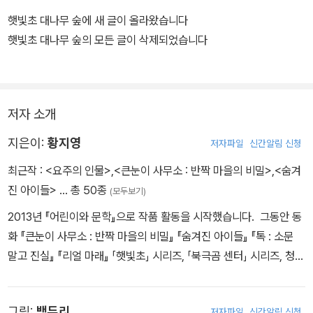
햇빛초 대나무 숲에 새 글이 올라왔습니다
햇빛초 대나무 숲의 모든 글이 삭제되었습니다
저자 소개
지은이:
황지영
저자파일
신간알림 신청
최근작 :
<요주의 인물>
,
<큰눈이 사무소 : 반짝 마을의 비밀>
,
<숨겨
진 아이들>
… 총 50종
(모두보기)
2013년 『어린이와 문학』으로 작품 활동을 시작했습니다. 그동안 동
화 『큰눈이 사무소 : 반짝 마을의 비밀』 『숨겨진 아이들』 『톡 : 소문
말고 진실』 『리얼 마래』 「햇빛초」 시리즈, 「북극곰 센터」 시리즈, 청소
년소설 『블랙박스 : 세상에서 너를 지우려면』 등을 썼습니다. 웅진주
니어 문학상과 마해송문학상을 받았습니다.
그림:
백두리
저자파일
신간알림 신청