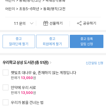
어린이
>
동화/명작/고전
>
국내창작동화
어린이
>
초등5~6학년
>
동화/명작/고전
선물하기
공유하기
중고
중고
중고 등록
알라딘에 팔기
회원에게 팔기
알림 신청
우리학교 상상 도서관 (총 51권)
신간알림 신청
햇빛초 대나무 숲, 존재하지 않는 계정입니다
판매가
13,050
원
만약에 우리 서로
판매가
13,500
원
우리가 봄을 건너는 법