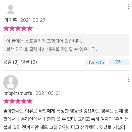
험을 한 사람이 둘 뿐이 아님을 알게 된다. 할머니로부터 오늘의 혜지
메뉴
에 이르기까지 이어달리기가 계속되고 있지만, 할머니의 삶을 알게
마이쭈
2021-02-27
된 혜지는 그저 두려움에 떨지만은 않는다. 자신이 결코 혼자가 아님
을 알게 되었기 때문이다. 어쩌면 스스로 알아채지 못한 채 이어달리
기를 함께하고 있을 우리들에게, 『할머니와 나의 이어달리기』는 수많
이 글에는 스포일러가 포함되어 있습니다.
은 질문을 던진다. ‘나 또한 누군가의 기대나 사회적인 시선에 어긋나
회색 영역을 클릭하면 내용을 확인할 수 있습니다.
지 않기 위해 스스로를 억누르고 속이고 있는 것은 아닐까? 나도 모
공감 (
3
)
댓글 (0)
르는 사이에 폭력에 휘둘리고 있지는 않을까? 아니면 내가 누군가에
게 강요나 억압을 하고 있지는 않을까?’ 그 모든 질문은 이제 막 세상
을 알아 가는 아이들에게 꼭 필요하며, 인생에서도 아주 중요한 질문
메뉴
일 것이다. 끝나지 않은 이어달리기를 함께하는 우리들에게, 이 작품
trippinsmurfs
2021-03-01
은 현실을 똑바로 마주할 수 있는 용기와 혼자가 아니라는 따스한 위
로를 선물한다. 이제 달리기를 잘하는 할머니와 아주 용감한 손녀가
좋아한다는 이유로 타인에게 특정한 행동을 강요하는 경우는 실제 생
달려 나갈 것이다. 진정한 ‘나다움’을 고민하며 책을 펼치는 독자들에
활에서나 온라인에서나 종종 볼 수 있다. 그리고 특히 여자인 ‘우리’는
게로.
불과 얼마 전까지만 해도 그걸 당연하다고 생각했다. 옛날로 거슬러