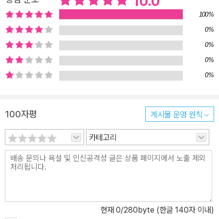
10.0
만 같아서 눈썹을 그리는 혜지와 비슷한 경험을 했거나 하고 있을지
100%
도 모른다. 누가 정했는지도 확실하지 않은 사회적인 기준이나 시선
0%
에 얽매여, 스스로의 선택인지 아니면 편견이 주는 압박에 짓눌려 이
0%
루어진 선택인지 돌아보지 않고, 자신이 진짜 원하는 것이나 추구하
0%
고자 하는 가치는 뒤로 미뤄 둔 채, 오늘도 많은 사람이 남들의 눈을
의식하며 하루를 시작한다. 『할머니와 나의 이어달리기』는 그 모두에
0%
게 질문을 건넨다. 우리가 좇고 있는 가치가 정말 스스로 원하는 것인
지, 자신에게 쏟아지는 사회적인 편견이나 역할에 대한 기대가 바람
100자평
게시물 운영 원칙
직하다고 생각하는지. 그리고 지금 이 순간, 진정으로 행복한지 말이
다. 결코 끝나지 않은, 그러나 힘겹지 않을 우리의 이어달리기 더욱 알
카테고리
수 없는 준호의 행동들을 보며 혜지는 더 깊은 혼란 속으로 빠져든다.
그 과정에서 다행스럽게도 혜지의 편에 서는 친구가 생긴다. 초아는
준호가 혜지의 눈썹을 놀려 댈 때마다 늘 준호에게 맞서고, 혜지가 할
머니의 진실을 향해 걸어갈 때도 곁을 지킨다. 한때는 으르렁대는 사
이였던 초아에게 어느새 의지하면서, 혜지는 같이 목소리를 내 주는
현재
0
/280byte (한글 140자 이내)
사람이 있다는 것만으로도 얼마나 큰 힘이 되는지를 깊이 깨닫는다.