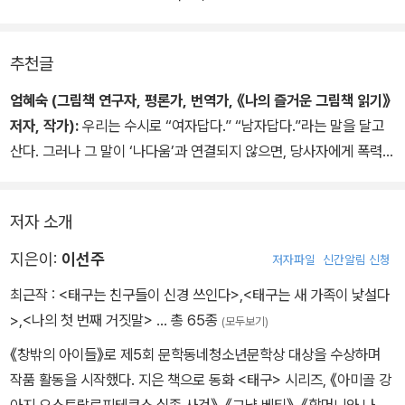
추천글
엄혜숙 (그림책 연구자, 평론가, 번역가, 《나의 즐거운 그림책 읽기》
저자, 작가):
우리는 수시로 “여자답다.” “남자답다.”라는 말을 달고
산다. 그러나 그 말이 ‘나다움’과 연결되지 않으면, 당사자에게 폭력적
일 수 있다는 것을 간과한다. ‘자기 결정권’을 빼앗긴다면 그것이 바로
폭력이라는 사실이 작품 속에 여실히 드러나 있다. 『할머니와 나의 이
저자 소개
어달리기』는 할머니 세대, 어머니 세대, ‘나’의 세대로 이어지는 여성
을 향한 역할 기대가 실상은 폭력적일 수 있다는 것을 추리 소설 방식
지은이:
이선주
저자파일
신간알림 신청
으로 드러낸 뛰어난 작품이다.
최근작 :
<태구는 친구들이 신경 쓰인다>
,
<태구는 새 가족이 낯설다
>
,
<나의 첫 번째 거짓말>
… 총 65종
(모두보기)
《창밖의 아이들》로 제5회 문학동네청소년문학상 대상을 수상하며
작품 활동을 시작했다. 지은 책으로 동화 <태구> 시리즈, 《아미골 강
아지 오스트랄로피테쿠스 실종 사건》, 《그냥 베티》, 《할머니와 나의