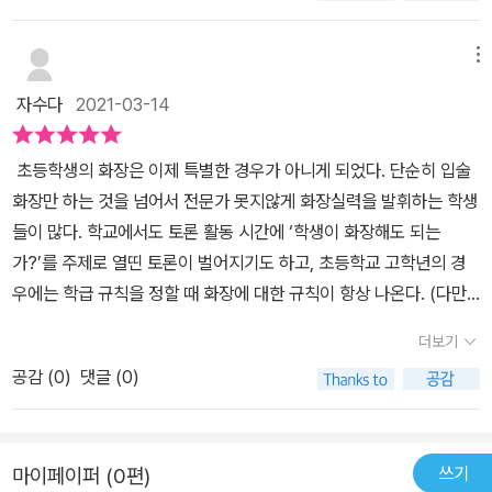
를 하지 않으면 자기 관리에 소홀하다는자기 비하를 하게 만드는 사
l나다움에 대해 아이들과 함께 고민해보기 좋은 책 서평의 기회를 주
게 되는데,혼자만에 일들이라고 고민하지 않고 서로 나누며 힘든 부
에 앞머리를 옆으로 꽉 묶은 후 뒷머리까지 다시 묶어서 시원하게 유
회적 폭력이 되는 건데 말이죠. 물론 저처럼 누가 봐도 ‘뚱뚱’한 케이
셔서 감사합니다.#할머니와나의이어달리기#우리학교#나다움#용기
분에 대해서 위로와 용기를 받을 수 있는 시간으로뜻깊은 책이 되어
치원에 보낸 적이 있다.그런데, 같은 반 여자친구가 '너 앞머리 올리니
스는 건강을 위해라도 체중관리가 반드시 필요하지만사실 병원에서
메뉴
#콤플렉스#성고정관념#언어폭력#초등성장소설#청소년문학#초등
주었답니다.
까 미워!' '안 어울려!' 등등의 이야기를 계속해서 우리 딸이 삼복더위
권장하는 키 대비 적정 몸무게와보통 여성들이 생각하는 적정 몸무게
추천도서#자기결정권
자수다
2021-03-14
에도 자기는 절대 앞머리를 안 올리고 유치원에 가겠다는 거다.자기
에는 제법 갭이 크죠.특히 나이가 젊은 여성일수록 갭은 더 큰 편이고
앞머리 올린 거 안 올린다고...몇 년 뒤엔 '엄마 내가 그때 왜 그랬을
요. 그래서 딱 보기 좋은 몸을 두고도본인을 뚱뚱하다고 여기고,끊임
초등학생의 화장은 이제 특별한 경우가 아니게 되었다. 단순히 입술
까?, '너나 올리고 다니지 마!'라고 할걸! 이란 말을 했다.어린 맘에도
없이 다이어트를 하는 여성들이 제 주위에도 참 많습니다.물론 자기
화장만 하는 것을 넘어서 전문가 못지않게 화장실력을 발휘하는 학생
그 친구의 말은 폭력이었고 그 작은 폭력에 우리 딸은 나는 앞머리를
만족을 위해 그렇다고 말하는 경우가 대부분이고저 역시도 날씬해졌
들이 많다. 학교에서도 토론 활동 시간에 ‘학생이 화장해도 되는
올리는 게 안 어울려 하며... 다른 사람의 정의해 준 모습을 내 모습으
을 때 옷맵시가 더 나니더 기분이 좋은 것도 사실이지만,그건 이 시대
가?’를 주제로 열띤 토론이 벌어지기도 하고, 초등학교 고학년의 경
로 받아들였었다.지금 생각해 보면 유치원 선생님께 전화드려 이러이
가 요구하는 옷들조차여성들에게 그런 날렵한 몸매를 요구하도록만
우에는 학급 규칙을 정할 때 화장에 대한 규칙이 항상 나온다. (다만
러 하니 선생님이 우리 딸에게 앞머리 올린 거 잘 어울린다고 올리고
들어지고 있는 걸 겁니다. 그 옛날 풍만한 몸매가 아름다움의 기준이
『할머니와 나의 이어달리기』에 나오는 모습과 조금 다른 점이 있다면
오라고 해주세요!라고 했을 거 같지만...그때나 지금이나 자꾸 스스로
었을 시절 우리가 태어났다면 과연 우리는 풍만한 몸매를 부끄러워하
더보기
남자 초등학생들은 늘 화장을 반대한다는 것이다. 여학생들은 ‘내가
해결해야 한다!라는 메시지를 아이에게 주고 있다.여태까지는 그게
며 다이어트를 하거나, 다이어트를 해야 한다고 스트레스를 받았을까
공감 (
0
)
댓글 (0)
한다는데 왜 니가 반대하냐?’며 싸운다.) 하여튼, 주인공 혜지도 화장
옳다고 생각했었는데...아이가 학년이 올라가면서 더 다양하고 집요
요?당연히 누가 봐도 건강을 해칠 수 있는‘뚱뚱’을 말하는 게 아니라
에 꽤 많은 시간을 할애한다. 화장을 하지 않는 고모를 보며 ‘자기관리
한 가스라이팅에 노출될 수 있고...자기결정권을 앗아 가려는 폭력에
시대나 국가마다 기준이 다른,‘통통’과 ‘날씬’ 사이의 몸매를 놓고 봤
를 하지 않는다.’라고 생각을 한다. 어디에서 많이 들어본 이야기 같지
노출될 수 있으며...그런 것들은 믿을 만한 어른의 도움 없이는 스스로
을 때 말이죠. 이 책은 그 부분을 짚고 있는 거죠.그러니 초등 중학년
쓰기
마이페이퍼 (0편)
않은가? 한참 미투운동과 더불어 많은 이야기가 오갔던 코르셋 논란.
헤쳐 나오기 어려울 수 있다는 생각을 하게 되었다.언제고 엄마는 너