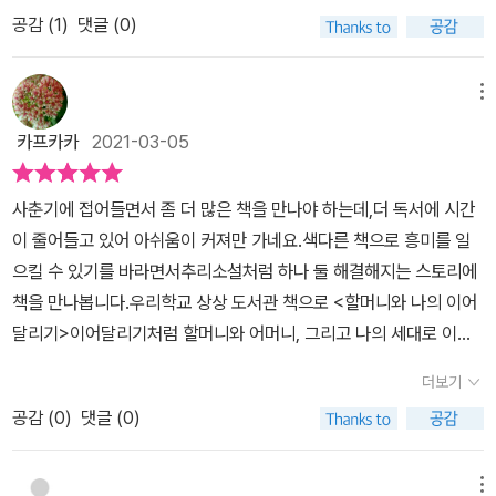
을 읽던 아이가 중반 이상쯤 가자“엄마 이거 너무 어려워”하고 책을
공감 (
1
)
댓글 (0)
제게 주고 가버렸는데요. ;; 처음엔 단순히 글밥이 많아서 그런 줄 알
았습니다.그런데 제가 책을 막상 읽어보니,음.. 초등 중학년 수준인 저
희 아이에겐어려운 내용이 확실히 맞았더라고요.엄마가 먼저 읽어보
메뉴
고 아이에게 줄 걸괜히 아이를 고생시켰구나! 후회를 했답니다. ;; 이
카프카카
2021-03-05
책은 최소 초등 4학년 이상은 된 친구들에게 권하고 싶어요.사실, 제
생각은 삽화나 글밥을 고려하지 않으면청소년 소설에 가깝다는 생각
사춘기에 접어들면서 좀 더 많은 책을 만나야 하는데,더 독서에 시간
이 들더라고요. 책의 주인공 혜지는 투머치토커입니다.그래서 책의
이 줄어들고 있어 아쉬움이 커져만 가네요.색다른 책으로 흥미를 일
도입부부터 제대로 투머치토커의 진수를 보여주며 재잘재잘 이야기
으킬 수 있기를 바라면서추리소설처럼 하나 둘 해결해지는 스토리에
를 시작합니다.그래서 저희 아이도 처음엔 읽으면서“나랑 비슷한가
책을 만나봅니다.우리학교 상상 도서관 책으로 <할머니와 나의 이어
봐”라며무척 즐거워하며 읽기 시작했답니다. ^^ 그런데 혜지가 어느
달리기>이어달리기처럼 할머니와 어머니, 그리고 나의 세대로 이어
날, 부모님과 고모가 대화를 나누는 걸 우연히 엿듣게 되면서 사건은
지는 여성에 대한 이야기그래서 그런지 더 궁금해지게 되네요.책에
시작됩니다.돌아가신 줄로만 알았던 할머니의 존재가 불쑥 대화의 중
더보기
제목이 의미하는 것이 가볍지만은 않기에 더 몰입하게 되네요.성장하
심의 됐던 거죠.그러니까 책 제목에 등장하는 할머니는혜지는 지금껏
공감 (
0
)
댓글 (0)
면서 외모에 대한 콤플렉스 더 많아지게 되는데,책 속 주인공 초등 5
존재조차 몰랐던 할머니였던 겁니다.제 예상은 초반부터 빗나가고 말
학년에 혜지는 고민에 빠지게 되네요. 남들은 관심이 없지만, 주영이
았네요. ;; 세상 대부분의 미혼 이모, 고모는조카들에게 자의적 호구
에게는 신경 쓰이는 눈썹!그런데 자꾸 눈썹을 그리라고 강요하는 준
메뉴