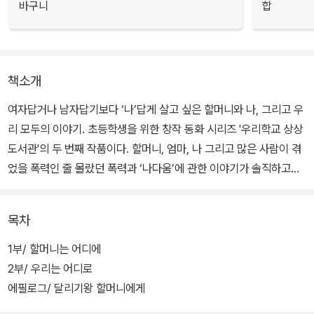
바구니
합
책소개
여자답거나 남자답기보다 ‘나’답게 살고 싶은 할머니와 나, 그리고 우
리 모두의 이야기. 초등학생을 위한 창작 동화 시리즈 '우리학교 상상
도서관'의 두 번째 작품이다. 할머니, 엄마, 나 그리고 많은 사람이 겪
었을 폭력인 줄 몰랐던 폭력과 ‘나다움’에 관한 이야기가 솔직하고도
유쾌하게 펼쳐진다.
목차
눈썹이 없는 게 콤플렉스인 혜지는 돌아가신 줄 알았던 할머니가 살
아 계신다는 사실을 우연히 알게 되고, 어떻게든 할머니의 비밀을 파
1부/ 할머니는 어디에
헤치겠다고 다짐한다. 자꾸 눈썹을 그리라고 강요하는 준호가 자기를
2부/ 우리는 어디로
좋아하는 건지 협박하는 건지 알 수 없는 혜지 앞에 할머니의 과거와
에필로그/ 달리기왕 할머니에게
현재가 서서히 모습을 드러낸다. 그리고 준호의 이해할 수 없는 행동