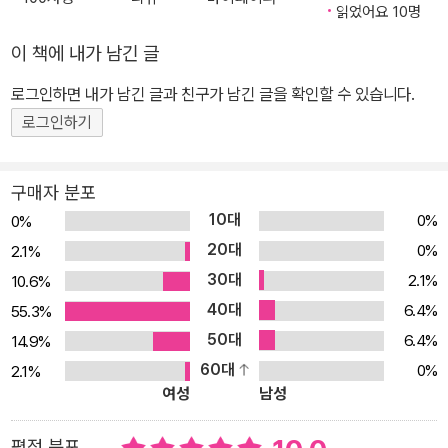
읽었어요 10명
고 싶은 콤플렉스와 밝히고 싶은 진실 사이에서 혜지는 점점 더 혼란
스러워진다. 내가 원하는 건 정말로 ‘내’가 원하는 것일까? ‘투 머치
이 책에 내가 남긴 글
토커’가 별명일 정도로 말도 많고 호기심도 많은 혜지는 진실을 숨기
로그인하면 내가 남긴 글과 친구가 남긴 글을 확인할 수 있습니다.
기에만 급급한 어른들에게 묻기보다 직접 할머니의 비밀을 파헤치기
로그인하기
시작한다. 왜 가족들이 그동안 할머니를 숨길 수밖에 없었는지, 할머
니가 살아 있다면 어떤 모습일지 궁금하기만 한 혜지는 고모의 집에
서 결정적인 단서를 발견하고, 진실을 향해 한 걸음 더 다가선다. 그와
구매자 분포
동시에 혜지를 향한 준호의 압박은 더해만 간다. 눈썹을 그릴 시간에
10대
0%
0%
아빠가 차려 주는 맛있는 아침밥을 먹고 싶은 혜지는 앞으로도 계속
20대
0%
2.1%
눈썹을 그려야 할지 고민하기 시작한다. 놀림받는 게 싫으니까, 준호
30대
2.1%
10.6%
눈에 보기 좋으라고(사실은 준호가 조금 무서우니까) 눈썹을 그려야
40대
6.4%
55.3%
하는 것인지 쉽게 결정하지 못해 혜지는 답답하기만 하다. 자신을 둘
50대
6.4%
14.9%
러싼 압박 속에서 점점 더 말을 잃고 두려움을 쌓아 가는 혜지 앞으로,
60대
0%
2.1%
자유를 찾기 위해서 집 밖으로 달려 나간 할머니의 진실이 더욱 고개
여성
남성
를 내민다. 혼란의 소용돌이 속을 걷는 혜지의 발걸음을 따라가면서,
독자들 또한 혜지와 같은 고민을 하게 될 것이다. 반드시 그래야 할 것
평점 분포