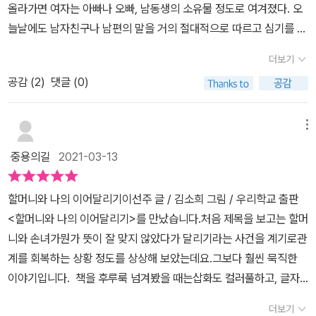
올라가면 여자는 아빠나 오빠, 남동생의 소유물 정도로 여겨졌다. 오
늘날에도 남자친구나 남편의 말을 거의 절대적으로 따르고 심기를 거
스르면 안된다고 믿었다. 그것이 폭력임을 안 것은 최근의 일이다. 이
더보기
책은 여자로의 삶을 주체적으로 당당하게 살 수 있도록 이야기를 풀
공감 (
2
)
댓글 (0)
어낸다. 물론 동화적 환타지가 없잖아 있지만 이제 시작이다. 90년대
뉴스에서 ‘성폭력 당한 여성이 자살함으로써 정조를 지켰다.’를 황당
한 내용이 나왔다. 아직 사회는 많이 바뀌지 않았고 여전히 예전 사상
메뉴
을 가진 사람이 많다. 기득권은 가진 이익을 절대 놓으려 하지 않는다.
중용의길
2021-03-13
지금까지와 같이 방식으로 고분고분할 것을 강요한다. 이 책은 자라
나는 어린 소녀들이 ‘잘’ 살아갈 수 있도록 도와줄 것이다.
할머니와 나의 이어달리기이선주 글 / 김소희 그림 / 우리학교 출판
<할머니와 나의 이어달리기>를 만났습니다.처음 제목을 보고는 할머
니와 손녀가뭔가 뜻이 잘 맞지 않았다가 달리기라는 사건을 계기로관
계를 회복하는 상황 정도를 상상해 보았는데요.그보다 훨씬 묵직한
이야기입니다. 책을 후루룩 넘겨봤을 때는삽화도 컬러풀하고, 글자
도 그리 깨알같지 않아저희 큰 아이도 읽을 수 있을 줄 알았는데요.책
더보기