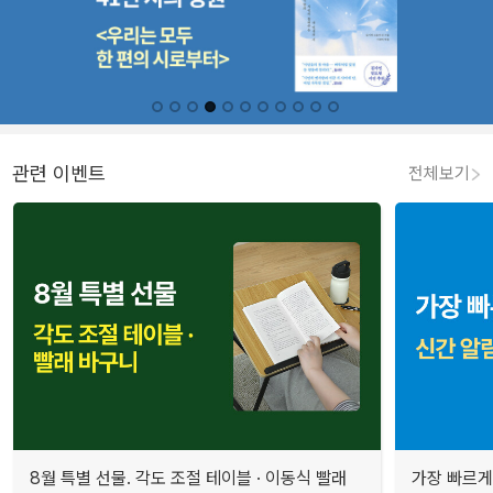
관련 이벤트
전체보기
8월 특별 선물. 각도 조절 테이블 · 이동식 빨래
가장 빠르게