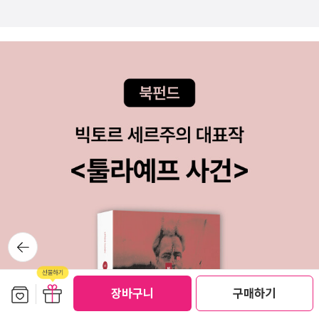
고백을 거절하자, 준호는 돌변해서혜지 사진을 몰래 찍어 페이스북에
시 만나도 미리 알아챌 수 없을 것이다. 애초에 조심하는 것과 상관없
올리고는남학생들끼리의 놀림감으로 만들어 버립니다. 아! 이걸 보
이 일어나는 일이니까. 그제야 초아가 한 말이 이해됐다. 나와 윤아가
고는 별 게 아닌 게 아니라라는 걸비로소 확실히 깨달았습니다.준호
다르게 행동했더라도 일어날 일이었다. 150p “아빠, 모나리자라고
를 그냥 짓궂은 남학생으로 보고 넘긴저를 완전히 반성하게 됐습니
놀림당해서 이러는 게 아니야. 내가 외모에 민감해서, 여자애라서 투
다.이건 장난으로 치부해선 안 되는 문제죠. 예전에 어느 기사에서 본
정 부리는 게 아니라고. 나는 정말 무서웠어. 그리고 내가 진짜 두려웠
것처럼성인이 된 남자 대학생들도과의 남학생 단톡방에서 여학생들
던 건......” +페미니즘을 남성 혐오로 여기는 사람들에게도 추천하
을하나씩 안주 삼아 올려놓고 품평을 하고말로 담지 못할 성적 대상
고 싶은 책이다. 아동문학이라고 쉽게 보지 않고 읽어보시라.++사족
화를 해서 음담패설을 늘어놓다가 사회적 문제가 된 사건도 떠올랐고
이지만, 직업이 직업인지라 담임 선생님의 대응이 참 아쉬웠다. 정말
요.그리고 더 나아가 사회적으로 큰 파장을 일으켰던N번방 사건 역시
엄청난 사안인데... 요즘 이런 일 터지면 학교 뒤집히는데...출판사로
그 연장선상에 있는 거죠.나는 여자에게 특정한 해를 가한 게 아니니
부터 도서를 제공받아 읽고 쓴 리뷰입니다.
까돈을 내고 그런 동영상을 좀 구경하는 게 범죄는 아니잖아?라는 생
각으로 수많은 남성들이 유료로 운영되던 그 N번방의 회원이 됐던 거
뒤로가
겠죠.하지만 애초 아무도 N번방에 열광하지 않았거나,누군가 일찍 신
기
고라도 했다면N번방이 그토록 커지고 심각해질 때까지계속 유지됐
을 리가 없을 겁니다.‘동조’만으로도 범죄가 되는 이유가 여기에 있는
보관함담기
선물하기
장바구니
구매하기
거겠죠.침묵은 동의로 간주됩니다.잘못된 걸 잘못됐다고 말하지 않는