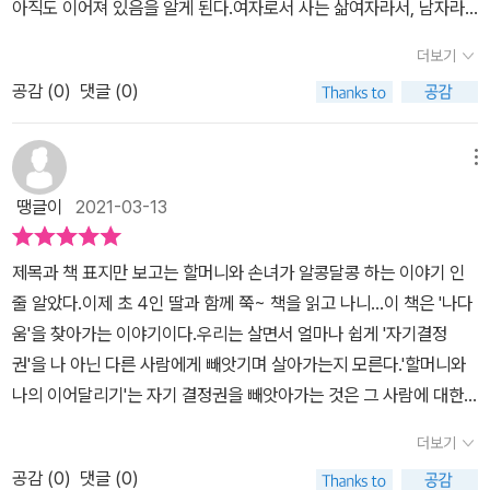
이렇게 고군분투를 하느라저녁도 안 먹고 잠드는 바람에다음날 아침
아직도 이어져 있음을 알게 된다.여자로서 사는 삶여자라서, 남자라
르게준호의 말에 아무말도 못했던 혜지를 보면서 혜지에 내면도 무척
엔 평소 눈썹 그리는 걸 포기하고아침식사를 선택하는데요.여기서 또
서 남녀 평등의 문제들에 대해 아이들의 시선으로 자연스럽게 풀어낸
궁금해진답니다. 할머니에 대해서 하나 둘 알아가게 되는 진실들과
더보기
하나의 사건이 시작됩니다.요즘은 초등학생 때부터 화장을 한다더니
이야기 속에 어른들이 보고 느껴야 할 부분들이 많이 들어있는것 같
혜지만에 문제점을 마주하는 과정을 만나보면서우리 아이들에 숨겨
공감 (
0
)
댓글 (0)
혜지네 학교도 그런 모양입니다.눈썹을 그리지 않고 등교한 혜지를
았다.여자답다, 남자답다가 아닌 나다움을 찾아가는 성장소설 #할머
둔 고민들을 마주해보게 되네요.호기심에 더 깊게 빠져들게 되는 할
보고준호라는 친구가 ‘모나리자’라고 놀립니다.이 때 혜지 입장에서
니와나의이어달리기할머니와 나의 이어달리기 책 속에는 할머니, 어
머니와 나의 이어달리기,폭력이라는 말에 더 깊이 이해하면서준호가
조차 조금 과잉반응을 하는 것처럼 보이는초아가 준호에게 날카롭게
머니, 나로 이어지는 여성으로서의 삶, '여자는 이래야 한다.'라는 고
메뉴
혜지에게 한 일들도 폭력이라 할 수 있기에우리가 모르고 지나가는
경고합니다.화장을 하건 말건 혜지 마음이라고요. 저도 여기까진 뭐
정관념이 폭력일 수 있다는 것을 소설 속 주인공인 혜지의 시선으로
땡글이
2021-03-13
폭력들, 더 많은 생각을 낳게 해주네요. 혜지에 아빠에 모
남학생들이 흔히 하는짓궂은 놀림 정도로 생각했는데요.하지만 준호
남자친구들의 문제행동을 통해 사건 사고를 겪으며 과거에도 현재에
습도 부모로서 다시금 생각해보게 했던 부분인데요.우리가 살아가면
는 이전에도 집요하게 또래 여학생들에게 “여자는 화장을 하는 게 예
도 문제가 이어지고 있음을, 혜지가 사건을 해결하는 과정을 통해 어
서 불리함을 경험하게 될 수도 있는데,그럴 때마다 어떤 지혜가 필요
제목과 책 표지만 보고는 할머니와 손녀가 알콩달콩 하는 이야기 인
의”라는논리를 펼쳐 왔다고 합니다. 음.. 사실 저 역시 여기까지만 해
른들을 이해하고 가족들이 화해하며 가족으로서 서로를 보듬는 이야
하게 될까요? 우리아이들에게 물려주고 싶지 않지만, 현실은 그렇지
줄 알았다.​이제 초 4인 딸과 함께 쭉~ 책을 읽고 나니...​이 책은 '나다
도가정교육 잘 못 받은 아이네!4,50대 꼰대 아저씨들이나 읊어댈 듯
기들이 이어지고 있었다.사회에 만연한 여성비하, 언어폭력 등에 대
못한 것이 늘 안타깝네요.혜지의 할머니와 엄마가 겪었던 일, 그리고
움'을 찾아가는 이야기이다.​우리는 살면서 얼마나 쉽게 '자기결정
한말을 초등학교 5학년 학생이 말하다니!이 정도로 생각하고 말았던
해서도 아이들과 서로 대화해보며 대처할 부분들에 대해서도 어렸을
혜지에 일들을 차근히 살펴보게 되는데,가족을 위해서 희생을 해야만
권'을 나 아닌 다른 사람에게 빼앗기며 살아가는지 모른다.'할머니와
것 같아요.그만큼 저도 무디었던 것 같습니다.저 역시도 스스로 ‘최소
때부터 이야기 해보기 좋은 책인 것 같습니다. 똑바로 마주할 수 있는
했던 할머니 세대에 대한 이야기들을 지금에 우리 아이들이 어떻게
나의 이어달리기'는 자기 결정권을 빼앗아가는 것은 그 사람에 대한
한의 화장은 예의’라고생각하기도 하는 것도 한 몫 했을 겁니다.그게
용기나다움을 찾아서 세상 밖으로 뛰어나가는 용기두렵지만 용기를
받아들이게 될지요.지금 우리 아이들도 세대에 차이를 이해하면서시
폭력이라고 말하고 있다.그런 면에서 어쩌면 우리는 상시 폭력에 노
아이들에게도 적용된다고 생각하진 않았지만 ;; 이런 암묵적 종용이
낸 할머니와 손녀의 이야기 #할머니와나의이어달리기 를 통해 우리
더보기
간이 많이 흘렀다해도 변하지 않고 지속되는 이유에 대해서도 함께
출되어 있는지도 모른다.아이가 7살 때...그때는 이마를 다 덮게 앞머
여성들로 하여금스스로를 꾸미지 않으면 예의에 어긋나고,다이어트
모두의 나다움을 찾는 용기를 찾아보기를 바랍니다. @woorischoo
공감 (
0
)
댓글 (0)
나누는 시간을 갖게 되었네요.학교생활에서도 어려움이 많이 일어나
리를 내린 스타일을 하고 있었는데...더위를 유난히 타는 아이라 여름