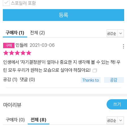
스포일러 포함
눈썹을 그리지 않았다는 사실 하나만으로 공개적인 조롱을 당하기까
지 한 혜지는 큰 충격과 공포에 빠지지만, 그 모든 것을 ‘외모에 민감
등록
한 여자애가 놀림당해 속상해하는 일’ 정도로 여기는 준호와 아빠를
포함한 어른들을 보며 막막함을 느끼기도 한다. 그리고 자유를 억압
구매자 (1)
전체 (2)
당하며 살다 결국 자식들을 뒤로 한 채 집을 나갔던 할머니를 떠올린
다. 할머니가 가족으로부터 자취를 감추었던 때와 혜지가 혼란을 겪
민들레
2021-03-06
메뉴
고 있는 현재 사이에는 시간적인 격차가 크고, 겪은 일 또한 다르지만,
알 수 없는 동질감을 느낀 혜지는 직접 할머니를 만나겠다고 결심한
인생에서 '자기결정권'이 얼마나 중요한 지 생각해 볼 수 있는 책! 우
다. 원망과 미움을 각오하고 자신의 삶을 되찾기 위해 집을 떠나간 할
린 모두 우리가 원하는 모습으로 살아야 하잖아요!
머니. 그리고 외모를 꾸미지 않았다는 이유로 위협과 조롱을 받으며
공감 (
1
)
댓글 (0)
혼란스러워하는 혜지. 둘에게는 자신들의 의사와 상관없이 다른 누군
가가 원하는 태도나 행동을 보이도록 폭력적으로 강요당했다는 공통
점이 있다. 또한 혜지의 할머니는 여자라는 이유로 자유를 억압하는
쓰기
마이리뷰
가부장적인 폭력을, 혜지는 언어와 시선의 폭력을 경험하며 잊지 못
할 상처를 입기도 했다. 혜지는 준호 때문에 전학을 갈 수밖에 없었던
구매자 (0)
전체 (8)
윤아와, 젊은 시절 겪었던 두려움을 털어놓는 엄마를 통해 비슷한 경