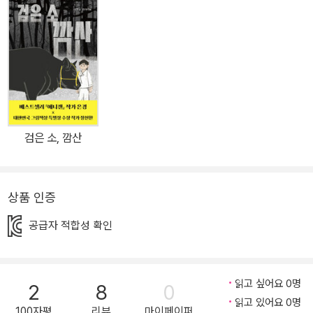
아래 놓여 있다. 어린이 전용 메이크업 브랜드가 등장했고, 이미 201
7년에 미국 경제지에서는 우리나라의 어린이 립스틱 판매량이 전년
대비 549% 증가했다는 결과를 발표하기도 했다. 이제 ‘키즈 뷰티’는
하나의 문화로 자리를 잡아 가는 모습이다. 『할머니와 나의 이어달리
기』에 등장하는 주인공 혜지 또한 외모 꾸미기에 관심이 많은 5학년
아이다. 날씬하고 예쁜 겉모습을 유지하는 것이 ‘자기 관리’라 생각하
고, 그래서 직업은 멀쩡하지만 외모를 꾸미지 않는 고모가 실망스럽
검은 소, 깜산
기만 하다. 흐릿한 눈썹이 콤플렉스라 열심히 눈썹을 그려 보지만 쉽
지만은 않은 혜지의 눈에 ‘메이크업 아티스트’가 꿈인 주영이의 메이
크업 실력은 완벽 그 자체다. 아침밥을 포기할 정도로 눈썹 그리기에
상품 인증
열심인 혜지에게 어느 날부터 마음에 걸리는 두 가지가 생겨난다. 하
나는 지금까지 돌아가신 줄 알았던 할머니가 살아 있었다는 어마어마
공급자 적합성 확인
한 사실이고, 또 하나는 같은 반 친구 준호의 행동이다. 눈썹이 없어서
‘모나리자’라고 놀리는 것까지는 참을 만한데, 준호는 자꾸 혜지에게
눈썹을 그리고 오라고 강요하기 시작한다. 어느새 혜지의 눈썹은 개
읽고 싶어요 0명
2
8
0
읽고 있어요 0명
인의 콤플렉스가 아닌 이기고 지는 심각한 문제가 되어 버린다. 숨기
100자평
리뷰
마이페이퍼