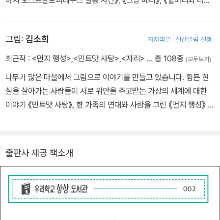
이어달리기》, 청소년소설 <맹탐정 고민 상담소> 시리즈, 《심판자
들》, 《검지의 힘》, 《내가 너랑 놀아 줬잖아》 등이 있다.
그림:
김소희
저자파일
신간알림 신청
최근작 :
<먼지 행성>
,
<민트맛 사탕>
,
<자리>
… 총 108종
(모두보기)
나무가 많은 마을에서 그림으로 이야기를 만들고 있습니다. 힘든 현
실을 살아가는 사람들이 서로 위안을 주고받는 가상의 세계에 대한
이야기 《민트맛 사탕》, 한 가족의 연대와 사랑을 그린 《먼지 행성》 등
의 만화책을 냈고, 그린 책으로는 《오스트레일리아가 우리나라 가까
이 오고 있다고?》, 《천문학자들이 코딩하느라 바쁘다고?》, 《기상청
운동회 날 왜 비가 왔을까?》 등이 있습니다.
출판사 제공 책소개