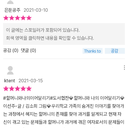
가 돼 주곤 하죠?저 역시 그랬고요. ^^혜지의 고모도 마찬가지입니
호,자신을 좋아하는 건지 아니면 놀리는 건지 알 수 없기에 준호의 행
다.툴툴거리면서도 혜지가 부탁을 하면잘 거절하지 못합니다. 그래
은둔공주
2021-03-10
동에 혜지는 더 고민하게 되네요. 그리고 또 하나 슬픈 비밀이 있다고
서 혜지는 우연히 엿들은 ‘할머니’의 존재를 파헤치기 위해마침 주말
하네요.주영이네 집에 고모에 방문으로 그 비밀은 시작된답니다.주영
인 점을 활용해 고모를 꼬셔서울에서 혼자 사는 고모집에 입성하게
이네 할머니는 돌아가신 걸로 알고 있는데,그 할머니가 살아계시다
이 글에는 스포일러가 포함되어 있습니다.
됩니다.고모에게 대놓고 물어봐도,고모 집을 샅샅이 뒤져도단서가 될
니, 그리고 고모에 방문에 목적은 상속포기해 달라는 이유라는 거예
회색 영역을 클릭하면 내용을 확인할 수 있습니다.
만한 걸 찾지 못하고잠자는 고모 손가락을 이용해고모 스마트폰을 엿
요.살아있는 할머니라니혜지는 할머니는 오래전에 돌아가셨다고만
보려다 고모에게 들키기만 합니다.결국 아무런 성과도 없이 고향으로
공감 (
0
)
댓글 (0)
알고 있었는데,할머니가 살아계시다니요. 어찌 이런일이 있죠?할머
돌아가는 길집을 나서는 김에 쓰레기 버리는 걸 도우라는 고모의 명
니에 대한 이야기는 누구도 시원하게 해주질 않았기에,혜지만에 방법
령에 툴툴대던 혜지는 결정적 단서를 발견하게 됩니다.유산 상속 전
으로 할머니에 대한 궁금증을 해결해 보려 하네요.​추리소설에 매력은
메뉴
문 변호사 사무실이 적힌 우편물 봉투! 하지만 할머니의 존재조차 몰
하나 둘 추리하며 알아가는 즐거움인데요.마치 추리소설처럼 할머니
ktent
2021-03-15
랐던 혜지는할머니 이름조차 모르니 변호사 사무실에 연락할 방법이
에 대한 미스테리 풀어보려는 혜지를 따라가봅니다.가족에 비밀, 할
없어 막막하기만 한데요. 그래서 최선을 다해 있는 사실 그대로를 적
머니에 대한 비밀은 무엇이었을까요?왜 살아계신 할머니가 돌아가셨
어 법률 사무실 대표 메일 주소로 메일을 보냅니다. 사실 저라도 이
#할머니와나의이어달리기#도서협찬💎할머니와 나의 이어달리기💎
다고 했는지, 혜지는 용감하게 알아보게 된답니다. 할머니에 대한 일
상황이면메일을 보낸대도 무슨 내용을 어떻게 적어 보낼지정말 막막
이선주•글 / 김소희 그림💎우리학교 가족의 숨겨진 이야기를 찾아가
을 적극적으로 알아보려는 혜지에 대해 궁금한 점들이 생겨나네요.할
했을 것 같더라고요.혜지의 메일을 보면서 와~ 어른이 봐도 감탄이
는 과정에서 혜지는 할머니의 존재를 찾아 과거를 알게되고 현재 자
머니에 대한 궁금증과 혜지에 학교생활이 번갈아 등장하는데, 혜지에
나올 정도로현재 자신이 처한 상황을 정말 잘 정리해 놓았더라고요.
신이 겪고 있는 문제들과 할머니가 과거에 겪은 여자로서의 문제들이
학교생활은 이해가지 않는 부분이 있죠.적극적인 혜지에 모습과는 다