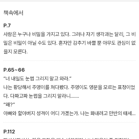
때문에 혜지는 점점 두려워지는데…. 과연 혜지는 할머니의 진실과 자
책속에서
신의 문제를 똑바로 마주할 수 있을까?
P.7
사람은 누구나 비밀을 가지고 있다. 그러나 자기 생각과는 달리, 그 비
밀은 비밀이 아닐 수도 있다. 혼자만 감추기 바쁠 뿐 아무도 관심이 없
을지 모른다.
P.65~66
“너 내일도 눈썹 그리지 말고 와라.”
나는 황당해서 주영이를 쳐다봤다. 주영이도 영문을 모르는 표정이었
다. 다짜고짜 눈썹을 그리지 말라니…….
“왜?”
아빠와 할아버지 성격이 어디 가겠는가. 나는 화내려고 만반의 태세
를 갖추고는 초아의 눈을 똑바로 쏘아봤다.
“그럼 지는 거니까.”
P.112