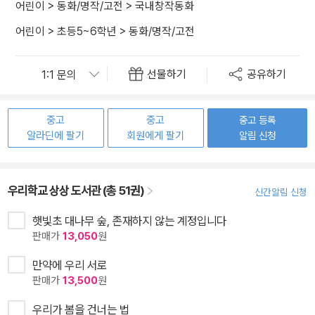
어린이
>
동화/명작/고전
>
국내창작동화
어린이
>
초등5~6학년
>
동화/명작/고전
선물하기
공유하기
중고
중고
중고 등록
알라딘에 팔기
회원에게 팔기
알림 신청
우리학교 상상 도서관 (총 51권)
신간알림 신청
햇빛초 대나무 숲, 존재하지 않는 계정입니다
판매가
13,050
원
만약에 우리 서로
판매가
13,500
원
우리가 봄을 건너는 법