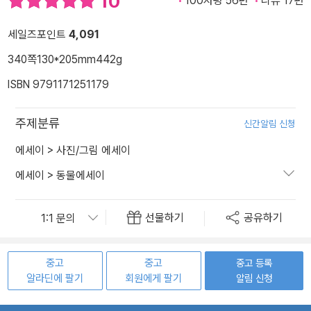
10
100자평 56편
리뷰 17편
세일즈포인트
4,091
340쪽
130*205mm
442g
ISBN 9791171251179
주제분류
신간알림 신청
에세이
>
사진/그림 에세이
에세이
>
동물에세이
선물하기
공유하기
중고
중고
중고 등록
알라딘에 팔기
회원에게 팔기
알림 신청