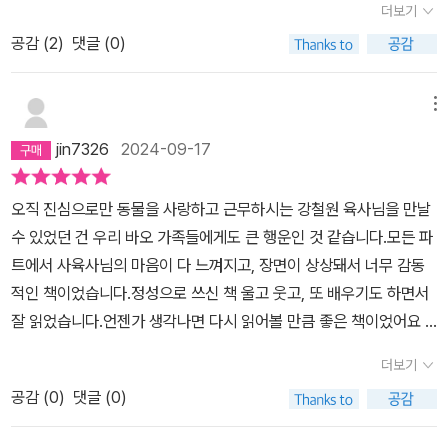
더보기
후이바오의 이야기도 다양하게 담겨있다.■ 중간, 중간 귀여운 바오
공감 (
2
)
댓글 (0)
패밀리와 사육사님께서 맡았던 동물 친구들의 알찬 사진까지!​그 전
책들은 사진 위주와 짤막한 멘트로 구성되어있는 포토에세이 였다면,
이번 에세이는 사육사님의 과거부터 현재까지, 그리고 사육사님의 생
메뉴
각 등 사육사님에게 초점이 맞춰져있는 글 위주의 에세이인데중간 중
jin7326
2024-09-17
간 소중한 바오패밀리를 비롯한 사육사님께서 지금껏 맡으셨던 동물
들의 이야기와 사진도 있다.​프롤로그부터 본문까지 사육사님이 사육
오직 진심으로만 동물을 사랑하고 근무하시는 강철원 육사님을 만날
사로써 근무하실 때 기억에 남는 이야기나 바오 패밀리의 이야기,특
수 있었던 건 우리 바오 가족들에게도 큰 행운인 것 같습니다.모든 파
히 푸바오와 쌍둥이들은 출생부터의 이야기가 담겨있는데 사육사님
트에서 사육사님의 마음이 다 느껴지고, 장면이 상상돼서 너무 감동
의 시점에서 바라본 시선과 느낌이 생생하게 담겼다.아마 바오들을
적인 책이었습니다.정성으로 쓰신 책 울고 웃고, 또 배우기도 하면서
좋아하거나, 판다에게 관심이 있는 분들이라면 책이 더더욱 재미나게
잘 읽었습니다.언젠가 생각나면 다시 읽어볼 만큼 좋은 책이었어요 ^
읽힐 것이다.​더불어 에필로그에 '사육사' 를 꿈꾸는 분들께 해주시는
^
조언과 경험들을 담아 이야기해주신 부분이 있는데정말 사실적이면
더보기
서도 사육사가 무슨 일을 하는지를 투명하게 잘 써주셔서 꿈을 꾸고
공감 (
0
)
댓글 (0)
계시는 분들께서는 더더욱 읽어보시면 좋을 것 같다.​1) '리리'와 '밍밍'
이야기를 시작으로2) 사육사 생활에서의 첫 판다들을 보내고, 2016