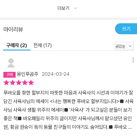
더보기
쓰기
마이리뷰
구매자 (2)
전체 (17)
메뉴
용인푸곰주
2024-03-24
푸바오를 향한 할부지의 따뜻한 마음과 사육사의 시선과 이야기가 잘
담긴 사육사님의 에세이 <나는 행복한 푸바오 할부지입니다>■ 사육
사님 사육사 생활 위주의 에세이■ '사육사' 가 되고싶은 분들이 보기
좋은 책■ 바오패밀리 위주의 글이지만 사육사님께서 맡으셨던 유인
원, 황금 원숭이 등의 동물 친구들의 이야기도 숨어있다.■ 푸바오 뿐
아니라 바오패밀리 러바오, 아이바오, 2023년에 태어난 루이바오,