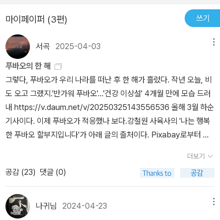
년 판다월드가 지어지기 전 바오패밀리의 아빠 '러바오' 엄마 '아이바
쓰기
마이페이퍼 (3편)
오' 와의 첫 만남3) 러바오, 아이바오의 한국에서의 적응기4) 판다의
번식 시기와 과정, 번식 시기에 일어나는 판다의 행동 습관 등이 담긴
서곡
2025-04-03
메뉴
판다에 대한 알찬 정보5) 첫 아기판다 '푸바오' 탄생6) 푸바오의 성장
푸바오의 한 해
일기 (태어난 순간부터 지금까지 사육사님의 관점에서 작성하신 푸바
그렇다, 푸바오가 우리 나라를 떠난 후 한 해가 흘렀다. 작년 오늘, 비
오에 대한 이야기)7) 푸바오 동생 '쌍둥바오' 들의 탄생푸바오가 모든
도 오고 그랬지.'반가워 푸바오'…'건강 이상설' 4개월 만에 모습 드러
사람들에게 사랑을 받게 된 이유인 사육사님의 에세이. '사육사' 라는
내 https://v.daum.net/v/20250325143556536 올해 3월 하순
직업을 평생 해오신 강철원 사육사님의 관점에서 바라본 동물들의 세
기사이다. 이제 푸바오가 적응했나 보다.강철원 사육사의 '나는 행복
상, 그리고 사육사라는 직업과 사육사가 하는 일에 있어 가감없이 솔
한 푸바오 할부지입니다'가 아래 글의 출처이다. Pixabay로부터 입
직하게 써 내려간 책!할부지는 '나는 행복한 푸바오 할부지입니다' 라
수된 dianalu27님의 이미지 푸바오! 그동안 엄마에게서 모든 것을
고 했지만,푸바오는 '나는 할부지 덕에 행복한 푸바오입니다' 이지 않
더보기
충분히 배웠어. 너는 세상 어느 아기 판다보다 사랑을 받으며 오랜 기
을까?어쩌면 푸바오의 행복을 주는 보물 이라는 이름의 의미가 더욱
공감 (
23
)
댓글 (0)
간 훌륭한 엄마와 함께했단다. 이제 진정으로 홀로 서서 푸바오의 판
더 빛이 바랜건강철원 사육사님의 덕이 아닐까 감히 생각할 정도로사
생을 멋지게 살아가렴. 할부지는 알고 있단다. 넌 잘할 수 있다는 것
육사님의 노고와 사랑이 듬뿍 담긴 에세이 이라고 할 수 있다.
을.언제나 할부지는 너의 곁에서 응원할 거야. - 푸바오, 이제 독립합
나귀님
2024-04-23
메뉴
니다! / PART3 푸바오, 너의 판생을 응원해