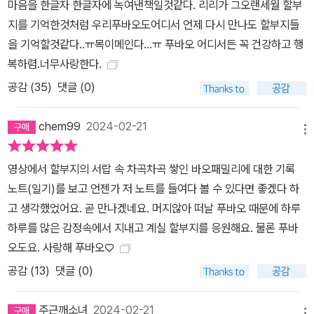
마음을 한글자 한글자에 녹여낸책일것같다. 리리가 그오랜세월 할부
책의 마지막에 강철원 사육사가 사육사가 되고 싶거나 동물과 진한
지를 기억한것처럼 우리푸바오도어디서 언제 다시 만나도 할부지들
교감을 원하는 이들을 위해 쓴 특별 칼럼이 실려 있다. “사육사의 생
을 기억할것같다..ㅠ목이메인다...ㅠ 푸바오 어디서든 꼭 건강하고 행
각이 곧 동물의 복지로 이어진다”고 말하는 강철원 사육사의 일에 대
복하렴.너무사랑한다.
한 철학과 메시지와 더불어 사육사라는 직업의 의미, 어떤 태도와 가
공감 (
35
)
댓글 (0)
치관을 가지고 일해야 하는지, 동물을 돌볼 때 태도와 그만의 노하우
등을 풀어냈다. 강철원 사육사의 삶과 행복에 대한 깊은 고민과 경험
chem99
2024-02-21
에서 나온 그의 혜안들을 발견할 수 있을 것이다.
메뉴
영상에서 할부지의 서랍 속 차곡차곡 쌓인 바오패밀리에 대한 기록
노트(일기)를 보고 언젠가 저 노트를 들여다 볼 수 있다면 좋겠다 하
고 생각했었어요. 곧 만나겠네요. 머지않아 떠날 푸바오 때문에 하루
하루를 많은 감정속에서 지내고 계실 할부지를 응원해요. 물론 푸바
오도요. 사랑해 푸바오♡
공감 (
13
)
댓글 (0)
주근깨소녀
2024-02-21
메뉴