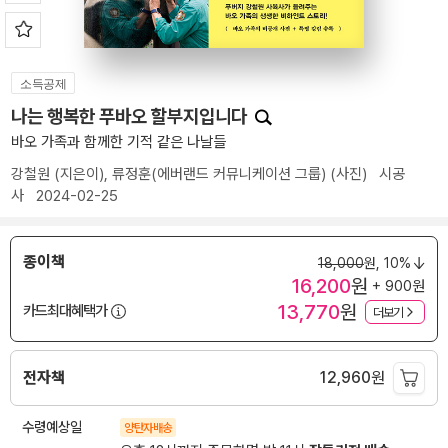
소득공제
나는 행복한 푸바오 할부지입니다
바오 가족과 함께한 기적 같은 나날들
강철원
(지은이),
류정훈(에버랜드 커뮤니케이션 그룹)
(사진)
시공
사
2024-02-25
종이책
18,000
원,
10%
16,200
원
+ 900원
13,770
원
카드최대혜택가
더보기
전자책
12,960
원
수령예상일
양탄자배송