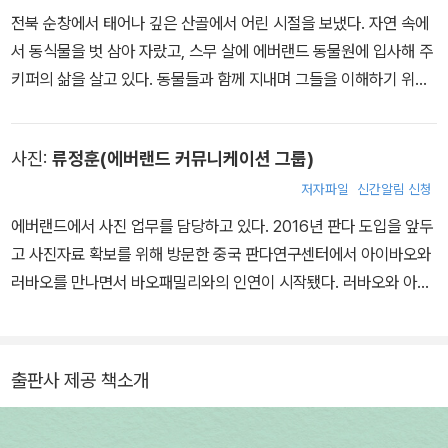
전북 순창에서 태어나 깊은 산골에서 어린 시절을 보냈다. 자연 속에
서 동식물을 벗 삼아 자랐고, 스무 살에 에버랜드 동물원에 입사해 주
키퍼의 삶을 살고 있다. 동물들과 함께 지내며 그들을 이해하기 위해
동물학과 동물번식학을, 동물에게 최적화된 환경을 만들어 주고 싶은
마음에 조경학을 공부했다. 2016년 자이언트판다 아이바오와 러바
사진:
류정훈(에버랜드 커뮤니케이션 그룹)
오를 맡으면서 ‘판다 아빠’로, 여러 전문가들과 함께 노력한 끝에 국내
최초 자연 번식으로 태어난 푸바오로 인해 ‘판다 할부지’로 불리고 있
저자파일
신간알림 신청
다. 지금까지 다양한 개성과 특징을 가진 야생 동물과 지내면서 생명
에버랜드에서 사진 업무를 담당하고 있다. 2016년 판다 도입을 앞두
의 소중함과 보듬는 마음가짐을 배웠고, 그들의 선한 영향력을 알리
고 사진자료 확보를 위해 방문한 중국 판다연구센터에서 아이바오와
기 위한 노력을 계속하고 있다. 2024년 7월부터 네이버 카페 ‘에버
러바오를 만나면서 바오패밀리와의 인연이 시작됐다. 러바오와 아이
플랜토피아’의 ‘남천바오 할부지 텃밭’ 코너에 꾸준히 글을 올리면서
바오의 에버랜드 판다월드 적응 과정과 성체로의 성장 과정을 기록하
식물 이야기로도 많은 이들과 활발히 소통하는 중이다. 《아기 판다 푸
면서 판다의 매력에 빠져들었다. 이후 푸바오의 탄생 순간을 사진에
바오》, 《푸바오, 매일매일 행복해》, 《푸바오, 언제나 사랑해》, 《나는
담으면서 생명의 경이로움을 실감했고, 푸바오를 지극정성으로 돌보
출판사 제공 책소개
행복한 푸바오 할부지입니다》를 집필했고, 2024년에 개봉한 영화 <
는 아이바오의 모성애를 지켜보면서 깊은 감동을 받았다. 자연분만
안녕, 할부지>에 출연했다.
번식으로 탄생한 국내 최초 쌍둥이 아기 판다 루이바오와 후이바오의