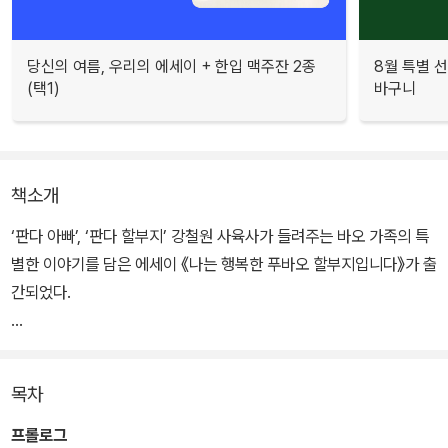
당신의 여름, 우리의 에세이 + 한입 맥주잔 2종
8월 특별 선
(택1)
바구니
책소개
‘판다 아빠’, ‘판다 할부지’ 강철원 사육사가 들려주는 바오 가족의 특
별한 이야기를 담은 에세이 《나는 행복한 푸바오 할부지입니다》가 출
간되었다.
강철원 사육사는 매일 쓰고 기록한다. 37년간 야생동물을 돌봐 온 베
테랑 사육사의 철칙이다. 그의 첫 본격 에세이 《나는 행복한 푸바오
목차
할부지입니다》는 그의 일기와 오랜 기록에서 시작되었다. 국내 최초
자이언트판다인 밍밍과 리리 이야기부터 2016년 중국에서 아이바오
프롤로그