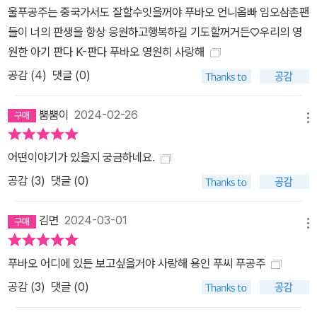
울푸공주는 중국가서도 잘할수잇을꺼야 푸바오 언니옵빠 임오삼촌팬
들이 너의 판생을 항상 응원하고행복하길 기도할꺼거든♡우리의 영
원한 아기 판다 K-판다 푸바오 영원히 사랑해
공감 (
4
)
댓글 (0)
뿜뿜이
2024-02-26
메뉴
어떤이야기가 있을지 궁금하네요.
공감 (
3
)
댓글 (0)
김면
2024-03-01
메뉴
푸바오 어디에 있든 보고싶을거야 사랑해 용인 푸씨 푸공주
공감 (
3
)
댓글 (0)