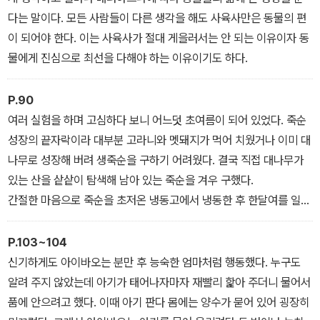
다는 말이다. 모든 사람들이 다른 생각을 해도 사육사만은 동물의 편
이 되어야 한다. 이는 사육사가 절대 게을러서는 안 되는 이유이자 동
물에게 진심으로 최선을 다해야 하는 이유이기도 하다.
P.90
여러 실험을 하며 고심하다 보니 어느덧 초여름이 되어 있었다. 죽순
성장의 끝자락이라 대부분 고라니와 멧돼지가 먹어 치웠거나 이미 대
나무로 성장해 버려 생죽순을 구하기 어려웠다. 결국 직접 대나무가
있는 산을 샅샅이 탐색해 남아 있는 죽순을 겨우 구했다.
간절한 마음으로 죽순을 초저온 냉동고에서 냉동한 후 한달여를 일반
냉동고에 보관했다. 한여름의 어느 날, 보관해 두었던 죽순을 흐르는
물에 해동해 아이바오에게 주었다.
P.103~104
맙소사! 잘 먹는다. 처음에는 간을 보듯 조심스레 냄새를 맡더니 맛있
신기하게도 아이바오는 분만 후 능숙한 엄마처럼 행동했다. 누구도
게 먹었다. 감동이다! 맛있게 먹어 주는 아이바오도, 노력해서 방법을
알려 주지 않았는데 아기가 태어나자마자 재빨리 핥아 주더니 물어서
찾은 나에게도 고마웠다.
품에 안으려고 했다. 이때 아기 판다 몸에는 양수가 묻어 있어 굉장히