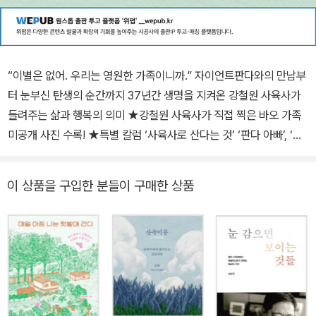
“이별은 없어. 우리는 영원한 가족이니까.” 자이언트판다와의 만남부
터 눈부신 탄생의 순간까지 37년간 생명을 지켜온 강철원 사육사가
들려주는 삶과 행복의 의미 ★강철원 사육사가 직접 찍은 바오 가족
미공개 사진 수록! ★특별 칼럼 ‘사육사로 산다는 것’ ‘판다 아빠’, ‘판
다 할부지’ 강철원 사육사가 들려주는 바오 가족의 특별한 이야기를
담은 에세이 《나는 행복한 푸바오 할부지입니다》가 출간되었다. 강철
이 상품을 구입한 분들이 구매한 상품
원 사육사는 매일 쓰고 기록한다. 37년간 야생동물을 돌봐 온 베테랑
사육사의 철칙이다. 그의 첫 본격 에세이 《나는 행복한 푸바오 할부지
입니다》는 그의 일기와 오랜 기록에서 시작되었다. 국내 최초 자이언
트판다인 밍밍과 리리 이야기부터 2016년 중국에서 아이바오와 러
바오를 만났던 순간, 그간 알려지지 않았던 아이바오, 러바오의 이름
에 얽힌 비하인드 스토리, 우리의 영원한 아기 판다 푸바오의 탄생 과
정과 아이바오와 함께한 극한 공동 육아기, 푸바오의 쌍둥이 동생들