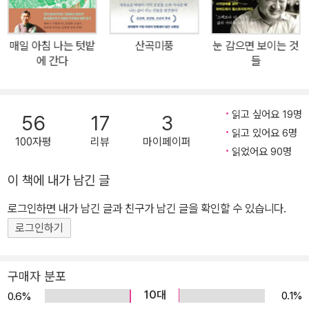
인 루이바오와 후이바오의 명랑 성장기까지! 바오 가족을 위해 밤낮
없이 노력하는 강철원 사육사는 그만이 들려줄 수 있는 애틋하고 다
매일 아침 나는 텃밭
산곡미풍
눈 감으면 보이는 것
정한 이야기들을 책에 풀어냈다. 특히 2024년 4월, 새로운 여정을
에 간다
들
준비하는 푸바오에 대한 강철원 사육사의 사랑을 느낄 수 있는 장면
들도 책 곳곳에서 만날 수 있다. 이번 책에는 에버랜드 류정훈 사진작
가가 촬영한 바오 가족의 생생한 사진과 함께, 강철원 사육사가 직접
읽고 싶어요 19명
56
17
3
찍은 바오 가족의 사랑스러운 모습을 담은 미공개 사진도 담겨 있다.
읽고 있어요 6명
100자평
리뷰
마이페이퍼
또한 사육사를 꿈꾸는 사람들을 위해 특별 칼럼 세 편이 수록되어 있
읽었어요 90명
다. 동물과의 교감은 사람의 감정뿐만 아니라 삶 자체를 풍요롭게 만
이 책에 내가 남긴 글
든다. 많은 이들에게 존재만으로 희망과 위안을 주는 바오 가족과 이
로그인하면 내가 남긴 글과 친구가 남긴 글을 확인할 수 있습니다.
들을 초밀착해 돌보는 사육사의 진솔한 이야기를 통해 깊은 울림과
가슴 뭉클해지는 진한 감동을 느낄 수 있을 것이다. “나와 함께하는
로그인하기
동물들에게 믿음을 주는 사육사로서 그들의 편에 서 있고 싶다. 그들
의 가치를 키우고 세상에 빛나는 별이 되도록 해 주고 싶다.” _프롤로
구매자 분포
그 중에서 “행복은 언제나 우리 곁에 있어.” 날마다 새롭고 행복한 바
10대
0.1%
0.6%
오 가족과의 사랑과 교감의 기록 《나는 행복한 푸바오 할부지입니다》