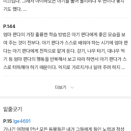
미끄럽다. 그래서 아이바오는 아기를 물어 올리려다 두 번이나 놓치
기도 했다.
아이바오는 조심스럽게 아기를 물고 바닥에 앉으며 아기를 팔로 받쳐
감싸듯 가슴과 겨드랑이 사이에 순간적으로 숨겼다. 마치 병원 분만
P.144
실에서 갓 태어난 아기를 허우적거리지 않도록 싸개에 꽁꽁 싸매는
엄마 판다의 가장 훌륭한 학습 방법은 아기 판다에게 좋은 모습을 보
것처럼. 아이바오는 아기를 안고 나서야 안심이 되는 듯 거친 숨을 몰
여 주는 것이 전부다. 아기 판다가 스스로 배워야 하는 시기에 엄마 판
아쉬었다. 아이바오는 그렇게 엄마가 되었다.
다는 아기 판다에게 전적으로 맡겨 둔다. 걷기, 나무 타기, 대나무 먹
기 등 엄마 판다의 행동을 반복해서 보고 따라 하면서 아기 판다가 스
스로 터득해야 하기 때문이다. 억지로 가르치거나 알려 주려 하지 않
는다.
아기 판다가 독립해 야생에서 안전하게 살아가기 위해서는 자연에 순
더보기
응하는 법을 배우고 홀로 대응하며 직접 경험하고 체득해야 한다. 판
다의 유전자는 혼자 살아가도록 설계되어 있으니까.
밑줄긋기
P.15
lge4691
기나긴 여정에 만난 모든 동물들은 내가 그들에게 들인 노력과 정성