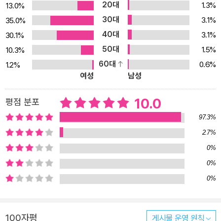
20대
1.3%
13.0%
는 총 4장과 특별 칼럼으로 구성되어 있다. PART1은 아이바오와 러
30대
3.1%
35.0%
바오 이전에 만난 국내 최초 판다들인 리리와 밍밍과의 만남과 이별,
40대
3.1%
30.1%
아이바오와 러바오가 한국에 와서 적응하기까지의 여정을 담고 있다.
50대
1.5%
10.3%
판다 커플이 한국에 오기 직전의 모습도 사진으로 만날 수 있다. PAR
60대
0.6%
1.2%
T2에서는 아이바오와 러바오가 만나 부모가 되기까지의 과정, 우여
여성
남성
곡절 끝에 아기 판다가 태어나 100일이 되는 날 ‘푸바오’라는 이름을
얻고, 초보 엄마였던 아이바오가 육아 만렙이 되기까지의 이야기를
10.0
평점 분포
다룬다. 아이바오가 푸바오를 낳을 때 ‘친정 아빠’라 불릴 정도로 깊은
97.3%
교감을 할 수 있었던 이유를 확인할 수 있다. 국내 최초로 자연 번식으
2.7%
로 태어난 푸바오에 대한 각별한 애정과 아기 판다를 처음 돌보는 사
0%
육사들의 고민과 노력을 생생하게 전한다. PART3에서는 아기 판다
푸바오가 첫걸음마를 떼던 이야기로 시작해 폭풍 성장해 엄마인 아이
0%
바오로부터 독립을 완성해 나가는 이야기를 담았다. 매 성장 단계를
0%
벗어나지 않고 씩씩하게 자라는 대견한 푸바오 이야기와 함께 판다들
만의 독특한 특성을 이해하는 데 필요한 정보도 알차게 담겨 있다. P
100자평
게시물 운영 원칙
ART4에서는 푸바오의 쌍둥이 동생들인 루이바오와 후이바오의 폭