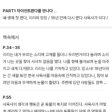
와 러바오를 만났던 순간, 그간 알려지지 않았던 아이바오, 러바오의
이름에 얽힌 비하인드 스토리, 우리의 영원한 아기 판다 푸바오의 탄
PART1 자이언트판다를 만나다
생 과정과 아이바오와 함께한 극한 공동 육아기, 푸바오의 쌍둥이 동
내 생애 첫 판다, 리리와 밍밍 / 18년 만에 다시 판다 사육사가 되다 /
생들인 루이바오와 후이바오의 명랑 성장기까지.
판다 아빠란 별명을 얻다 / 이름이 뒤바뀌다 / 아이바오와 러바오의
마음을 얻다 / 판다들과 함께 한국으로, 판다 수송 대작전! / 아이바오
책속에서
바오 가족을 위해 밤낮없이 노력하는 강철원 사육사는 그만이 들려줄
와 러바오의 판다월드 적응기
수 있는 애틋하고 다정한 이야기들을 책에 풀어냈다. 특히 2024년 4
P.34~35
월, 새로운 여정을 준비하는 푸바오에 대한 강철원 사육사의 사랑을
리리는 내가 부르는 소리에 고개를 들더니 두리번거리다 놀라며 소리
느낄 수 있는 장면들도 책 곳곳에서 만날 수 있다.
가 나는 곳을 찾아 서서히 걸음을 뗐다. 나를 향해 돌아보며 눈을 마주
치고 내게 다가왔다. 리리는 나를 기억하고 있었다. 맙소사! 18년이라
에버랜드 류정훈 사진작가가 촬영한 바오 가족의 생생한 사진과 함
는 긴 세월 동안 한국 사육사를 마음속에 간직하고 있었다니, 참아 보
께, 강철원 사육사가 직접 찍은 바오 가족의 사랑스러운 모습을 담은
려던 마음과 무색하게 눈물이 흘렀다. 주변에 있던 사람들도 깜짝 놀
미공개 사진도 담겨 있다. 또한 사육사를 꿈꾸는 사람들을 위해 특별
랐다. 내게 다가오는 리리를 보고 현장은 감동의 물결이 일었다.
칼럼 세 편이 수록되어 있다.
“당신이 진정한 판다 아빠네요! 슝마오빠바!!”
P.55
함께 간 관계자들이 내게 ‘판다 아빠’라는 별명을 지어 주었다.
사육사의 생각과 행동은 곧 동물의 복지로 이어진다. 사육사가 어떻
게 생각하고 얼마나 배려하느냐에 따라 동물들의 삶에 큰 영향을 준