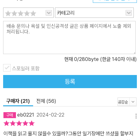
풍 성장기를 다룬다. 사육사들과 수의사들을 깊은 고뇌에 빠지게 만
카테고리
든 아이바오의 두 번째 임신기와 아이바오와 함께 쌍둥이를 돌보는
사육사들의 극한 육아 이야기, 푸바오 때와는 또 다른 매력으로 판다
월드를 행복으로 채우고 있는 루이와 후이의 폭풍 성장기를 사랑스러
운 사진과 함께 읽을 수 있다. “유채꽃은 할부지의 마음이란다.” 유채
꽃의 꽃말은 ‘진심’이 아닐까? 강철원 사육사가 아이바오와 러바오를
현재
0
/280byte (한글 140자 이내)
데리고 오던 해부터 매년 2월 말에 잊지 않고 하는 일이 하나 있다. 바
로 유채를 심는 일이다. 곱게 자란 유채를 사육사들이 다함께 새벽부
스포일러 포함
터 나와 판다들의 실내 놀이터에 심는다. 3월부터 5월 초까지 샛노랗
등록
게 피는 유채를 판다들에게 보여 주기 위해서다. 올해는 약 20일을
앞당겨 2월 초에 유채를 심었다. 푸바오에게 유채꽃을 꼭 보여 주고
구매자 (21)
전체 (56)
싶어서다. 매 순간 사육사로서 푸바오의 판생을 응원하지만 헤어짐은
누구에게나 어렵고 힘들다. 푸바오의 새로운 시작을 앞두고 가장 마
eb0221
2024-02-22
메뉴
지막에 집필한 에필로그에서는 푸바오를 향한 응원과 함께 그의 마지
막 이야기를 만날 수 있다. 특별한 사진과 함께 가슴 먹먹한 감동을 전
이책을 읽고 울지 않을수 있을까?그동안 일기장에만 쓰셨을 할부지
한다. “사육사는 자신이 돌보는 동물을 가장 빛나게 하는 사람이다!”