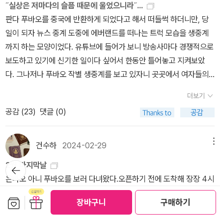
˝실상은 저마다의 슬픔 때문에 울었으니라˝...
판다 푸바오를 중국에 반환하게 되었다고 해서 떠들썩 하더니만, 당
일이 되자 뉴스 중계 도중에 에버랜드를 떠나는 트럭 모습을 생중계
까지 하는 모양이었다. 유튜브에 들어가 보니 방송사마다 경쟁적으로
보도하고 있기에 신기한 일이다 싶어서 한동안 틀어놓고 지켜보았
다. 그나저나 푸바오 작별 생중계를 보고 있자니 곳곳에서 여자들의
통곡 소리가 들리기에 이건 또 뭔가 싶었다. 한국 최초 자연 번식 판다
더보기
로 아낌 없는 사랑을 받았던 녀석에 대한 관심과 애정 때문이겠지만,
공감 (
23
)
댓글 (0)
뭐, 저렇게까지 울고불고할 일이 있을까 하는 의아한 생각도 들었던
거다.그러다가 문득 그 이유를 짐작할 수 있을 만한 일화가 생각났다.
올 초엔가 유재석이 진행하는 대담 프로 <유퀴즈 온 더 블록>에 탤런
건수하
2024-02-29
메뉴
트 나문희와 김영옥이 출연한 적이 있었다. 나문희가 사별한 남편을
2월 마지막날
뒤로가
그리며 노래를 부르자, 옆에 앉아서 듣던 김영옥이 눈물을 펑펑 흘린
기
은바오 아니 푸바오를 보러 다녀왔다.오픈하기 전에 도착해 장장 4시
다. 노래를 마친 나문희가 '왜 나 대신 언니가 우느냐'고 농담을 건네
간 만에 만난 푸바오와 러바오. 푸바오는 원래 2시부터 볼 수 있다 했
자, 김영옥이 눈물을 훔치며 이렇게 대답한다. '다 내 설움이지, 뭐. 내
보관함담기
선물하기
장바구니
구매하기
는데 1시 45분에 입장 ㅠㅠ 낮잠시간이라 뒤태만 보고 나올 뻔 했지
설움으로...' 이 대목에서 어쩐지 호메로스의 <일리아스>에서 트로이