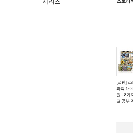
시리즈
스토리
[절판] 
과학 1~2
권
- 8가
교 공부 