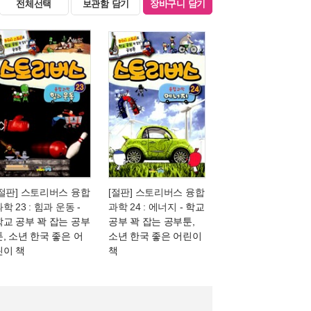
전체선택
보관함 담기
장바구니 담기
[절판] 스토리버스 융합
[절판] 스토리버스 융합
학 23 : 힘과 운동
-
과학 24 : 에너지
- 학교
학교 공부 꽉 잡는 공부
공부 꽉 잡는 공부툰,
툰, 소년 한국 좋은 어
소년 한국 좋은 어린이
린이 책
책