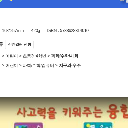
168*257mm
420g
ISBN : 9788928314010
류
신간알림 신청
서
>
어린이
>
초등3~4학년
>
과학/수학/사회
서
>
어린이
>
과학/수학/컴퓨터
>
지구와 우주