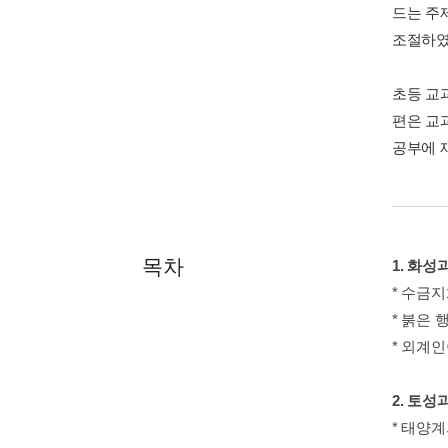
드는 주
조절하였
초등 교
편은 교
공부에 
목차
1. 화성
* 수금
* 붉은 
* 외계
2. 토성
* 태양계