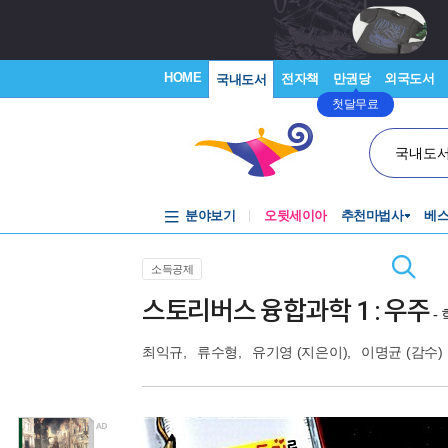
HOME
전자책
만권당
외국도서
국내도서
첫달무료
국내도
분야보기
오뒷세이아
추천마법사
베
소득공제
스토리버스 융합과학 1 : 우주
-
최익규
,
류수형
,
유기영
(지은이),
이명균
(감수)