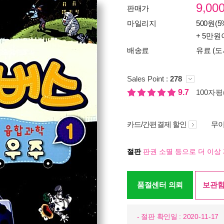
9,00
판매가
마일리지
500원(5
+ 5만원
배송료
유료 (도
Sales Point :
278
9.7
100자평(
카드/간편결제 할인
무이
절판
판권 소멸 등으로 더 이상 
품절센터 의뢰
보관함
- 절판 확인일 : 2020-11-17