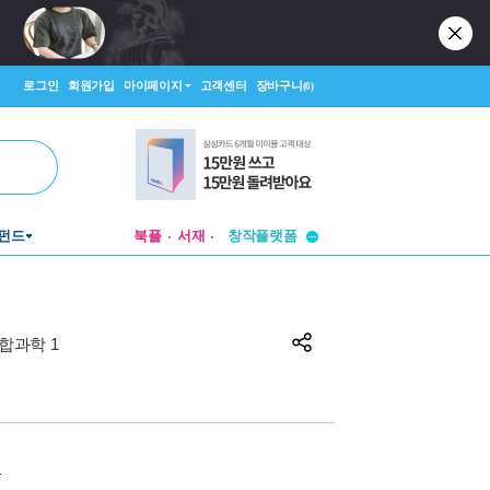
로그인
회원가입
마이페이지
고객센터
장바구니
(0)
투비컨티뉴드
펀드
북플
서재
창작플랫폼
투비컨티뉴드
합과학 1
원