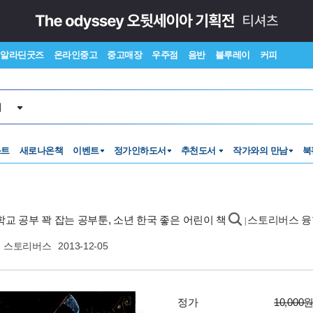
알라딘굿즈
온라인중고
중고매장
우주점
음반
블루레이
커피
서
스트
새로나온책
이벤트
정가인하도서
추천도서
작가와의 만남
북
 학교 공부 꽉 잡는 공부툰, 소년 한국 좋은 어린이 책
스토리버스 융
|
스토리버스
2013-12-05
정가
10,000