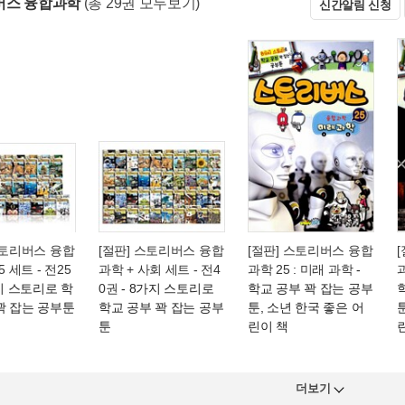
버스 융합과학
(총 29권 모두보기)
신간알림 신청
스토리버스 융합
[절판] 스토리버스 융합
[절판] 스토리버스 융합
5 세트 - 전25
과학 + 사회 세트 - 전4
과학 25 : 미래 과학
-
과
지 스토리로 학
0권
- 8가지 스토리로
학교 공부 꽉 잡는 공부
꽉 잡는 공부툰
학교 공부 꽉 잡는 공부
툰, 소년 한국 좋은 어
툰
린이 책
더보기