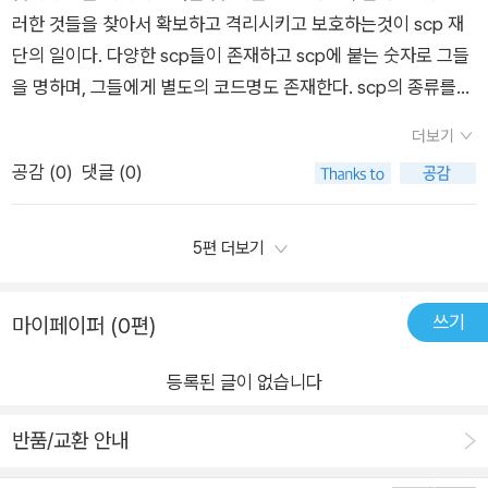
로블록스.... 죄수(D계급), 과학자, 보안부로 플레이하고 진행할
1을 친구네 집에서 읽은 뒤로왜 아이가 2권을 읽고 싶어 했는지
러한 것들을 찾아서 확보하고 격리시키고 보호하는것이 scp 재
수록 더 많은 팀을 잠금 해제할 수 있는 재미난 게임이네요ㅎㅎ당
알게 된도서로 책을 읽어갈수록 상상력을자극해 주기 좋았고 상
단의 일이다. 다양한 scp들이 존재하고 scp에 붙는 숫자로 그들
신은 그들을 도울 것인가, 아니면 세상에 혼란을 가져올 것인가?
상만으로 괴물을생각해 보는 모습도 볼 수 있었어요아이들의 시
을 명하며, 그들에게 별도의 코드명도 존재한다. scp의 종류를
앞에 내용을 안 봤는데도 너무 재미있네요...^^헐리우드 영화를
선에서 안전하게 만들어진 도서라 자극적이지 않았기에 SCP를
만나보면 매우 신박하다. 아이들의 상상속에서 떠올렸을법한 것
보는 듯한 스케일 ^^요한나가 어떻게 했길래 제임스가 깨어 났을
더보기
좋아하고판타지를 좋아하는 친구들이 공감하면서재미있게 읽어
들을 다듬어놓았다고 할까. 전력을 가하지 않아도 작동하면서 인
까요??너무너무 재미있는 SCP재단 8!!!! 애들이 열광하는 이유
공감 (
0
)
댓글 (0)
볼 수 있겠네요출판사로부터 도서를 제공받아 읽고 쓴 리뷰 입니
간을 숙주로 사용하는 scp-818, 근원은 불분명하나 네덜란드 어
를 알겠네요...SCP재단...완전 강추입니다!!![출판사로부터 도서
다.
느 지역에서 생겨난 홀로그램인 scp-805-ko, 기계 합창단으로
협찬을 받았고 본인의 주관적인 견해에 의하여 작성함]
녹을 제거하면 비활성화 상태로 돌아가는 scp-808 등 다양한 s
5편 더보기
cp를 이 책에서 만나볼 수 있다. 사람을 숙주로 이용한다던가 다
른 물체에 어떤식으로든 영향을 미치는 경우가 많고 때론 이용당
쓰기
마이페이퍼 (0편)
하는 경우도 있다. scp 와 관련된 사건이나 어떻게 발견했고 또
격리를 시키는지에 대한 정보도 실려있어 흥미진진하다. 이번편
등록된 글이 없습니다
에서는 SCP 재단 제임스요원에 대해 주목할 필요가 있다. 610
에 감염되어 깨어나지 못하고 있는 제임스요원, 그의 능력은 변칙
반품/교환 안내
무효화가 맞을까? 변칙성을 받지만 고쳐낸다가 더 적합하다는