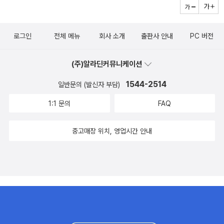
의견도 있다. 610의 바이러스로 인한 흉터가 제임스요원의 몸에
서는 시간이 지나면 소멸했으니 말이다. 제임스요원은 깨어나지
만, 그동안 제임스를 간호해줬던 크림슨과 에밀리는 하필이면 제
로그인
전체 메뉴
회사 소개
출판사 안내
PC 버전
임스가 깨어나는 사이 진짜 메카네의 심장을 구하러 간다. 그리고
그들 대신 제임스 옆에 있던 요한나는 뭔가 수상쩍었는데, 결국
(주)알라딘커뮤니케이션
제임스를 이용하려는 속셈이었다. 진짜 메카네의 심장은 과연 찾
1544-2514
일반문의 (발신자 부담)
을 수 있을지, 그리고 부신교의 정체가 무엇인지도 주목하면서 읽
1:1 문의
FAQ
으면 더욱 재미있다. 우리와는 다른 존재를 접하면 처음엔 호기심
을 갖기도 하고, 무서워서 피하기도 하지만, 이를 이용해서 자신
중고매장 위치, 영업시간 안내
의 이익을 챙기려는 이들도 있기 마련이다. 어떤 SCP가 또 나타
날지 모르고, 그것들의 영향력과 연결고리도 무궁무진하며, 재단
에도 어떠한 비밀이 숨겨있을 것 같다는 생각이 든다. 예상할 수
없어서 더욱 흥미진진한 스토리이다. 아이들의 상상력을 자극시
키고, 이것을 스토리화하여 더욱 재미있게 구성된 SCP재단. 다
음화도 기대가 된다.*** 위 서평은 출판사로부터 책을 제공받아
읽고 작성하였습니다 ***