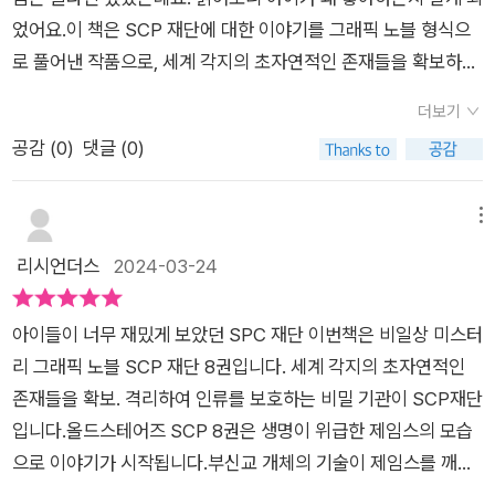
인적으로 무척 애정하는 바이진. 참 멋진 캐릭터였는데...이번 8
는 882가 진짜 메카네의 심장이 아니며 진짜 심장은 재단에 확보
었어요.이 책은 SCP 재단에 대한 이야기를 그래픽 노블 형식으
권에서 얼굴모습이 살짝 바...뀐.... ㅠ.ㅠ​저뿐만아니라 아이들도
해 두었음을 크림슨과 에밀리에게 알리는 메세지를 남긴다. 그 사
로 풀어낸 작품으로, 세계 각지의 초자연적인 존재들을 확보하고
그리 느낀 모양이더라고요. ​원래의 모습대로 돌아와줘! 바이진!​​만
이 병원에서 57일만에 제임스가 깨어났고, 그 사실을 알리 없는
격리하여 인류를 보호하는 비밀 기관인 SCP 재단에 대한 다양한
화 중간중간에 만날 수 있는 SCP들의 설명들​글이 많아서 대충
더보기
크림슨과 에밀리는 침입자들이 나타나기 전에 메카네의 심장을
이야기를 담고 있어요.중간에는 SCP에 대한 자세한 설명들도 나
넘어가면 절대 안돼요!이걸 읽어야 만화를 이해하는데 도움이 많
공감 (
0
)
댓글 (0)
확보하기 위해 심장이 있다는 장소로 향한다. 제임스는 에밀리가
와 있었어요.그 중 하나인 SCP-217에 대한 이야기가 등장하는
이 되거든요. ​<SCP재단 1>에서 소개한 SCP들의 이름과 번호,
있는 곳으로 가자며 보채는 요한나를 데리고 에밀리가 있을거라
데, 이는 태엽 장치 바리어스로 치료할 수 없는 감염률이 100%
특징들을 모두 외우던 우리 아이들지금은 그렇게까지는 아니지
는 장소로 향했다가 속았음을 알게된다. 그리고 그가 메카네의 심
인 바이러스라고해요.이 책에서는 부신교라는 곳에서 이 SCP를
메뉴
만 꼼꼼하게 읽어서 서로 책 이야기를 공유하는데저도 그 틈에 끼
장을 열어줄 열쇠라는 사실도.​만화라 술술 읽히기는 했지만, 앞의
숭배하고 있는데, 부신교 내에서는 217의 전염성을 통제할 수 있
리시언더스
2024-03-24
고 싶어서 야무지게 챙겨 읽었답니다. ​SCP-217은 '태엽 장치 바
이야기를 알지 못해 온전히 이해하기는 힘들었다. 그저 눈치껏 짐
다고 해요.그러나 감염되면 생체조직이 유기 금속으로 재조합되
이러스'로 치료 불가능하며 감염률이 100%에 이르는 바이러스
작해보며 읽을 수 있었을 뿐.. 그래서인지 만화 내용보다 이야기
며 감염자의 신체가 금속 로봇으로 변화한다고 해요.이런 다양한
랍니다. ​부신교에서는 이 SCP-217을 숭배하고 있으며 부신교
아이들이 너무 재밌게 보았던 SPC 재단 이번책은 비일상 미스터
중간중간 계속 등장하는 SCP 개체들의 정보를 보는 재미가 더
SCP 개체들이 등장하며 전 세계의 상상력이 모여 만들어낸 이야
내에서는 217의 전염성을 통제할 수 있는 것으로 보여요. ​217에
리 그래픽 노블 SCP 재단 8권입니다. 세계 각지의 초자연적인
솔솔했다. 정말 별의별 개체가 다 등장한다. 크기, 생김새, 형태
기들은 정말 흥미롭더라구요.부신교가 숭배하는 여신인 메카네
감염되면 생체조직이 유기 금속으로 재조합되며 감염자의 신체
존재들을 확보. 격리하여 인류를 보호하는 비밀 기관이 SCP재단
등 SCP 개체들은 한계란 없다는 듯 매우 다양한 모습으로 나타
도 소개되는데, 이 여신은 태초부터 존재했으며 온몸이 금속과 기
가 금속 로봇으로 변화되어요. ​​책 속에서 소개되는 SCP 개체들
입니다.올드스테어즈 SCP 8권은 생명이 위급한 제임스의 모습
났다. 앞의 이야기들을 좀 살펴볼까 싶어서 검색을 했다가 한 'SC
계 부품으로 이루어져 있다고 하는데요. 부신교는 이 기계 여신을
은 거의 전 세계에 퍼져있는 기이한 존재들이랍니다.우리나라에
으로 이야기가 시작됩니다.부신교 개체의 기술이 제임스를 깨울
P 재단' 사이트도 발견했다. 무한대의 상상과 세계관을 가진 SC
부활시키려는 것이 그들의 목적이라고 해요.이 책은 그래픽 노블
들렀던 SCP요원들은 우리나라의 강철이, 구미호 등을 만났었고
지도 모른다는 생각에 부신교 개체들을 조사하기 위해 크림슨과