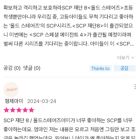
동도서로 분류되어 있었지만 궁금해서 읽어보게 되었다.이야기
는 내용으로 인해서 약간 긴장하게 되네요. 한편 크림슨과 에밀리
​확보하고 격리하고 보호하라SCP 재단 8<올드 스테어즈>​​초등
는 전편에서 어떤 SCP 존재에게 당했는지 병원에 누워있는 제임
는 러시아 메카네의 심장이 있는 극한의 추운 지역에 가서 사건을
학생뿐만아니라 우리집 중, 고등아이들도 무척 기다리고 좋아하
스와 그런 제임스를 걱정스럽게 바라보며 해결책을 찾으려는 에
조사해요. 크림슨은 누군가를 구하려다가 그만 총에 맞게 돼요.
는 '올드 스테어즈'의 SCP시리즈.​<SCP 재단8>이 출간되었으
밀리와 크림슨이 등장하면서 시작한다. 시리즈다보니 전작과 이
과연 크림슨은 죽었을지 걱정되네요. 이것도 다음 편을 통해서 확
니 이번에는 <SCP 스페셜 에이전트 4>가 출간될 예정이라며
어지는 모양이다. 시리즈라고 해도 등장하는 SCP 존재들과 관련
인해 보고 싶네요.끝으로 이번 책에도 계속해서 새로운 SCP가
벌써 다른 시리즈를 기다리는 중이랍니다. ​아이들이 이 <SCP
된 이야기가 될테니 크게 상관없을거라 생각했던터라 처음부터
등장하네요. 아이들은 계속해서 등장하는 새로운 SCP에 대해서
재단 8>을 너무 기다렸어서'올드 스테어즈' 인스타를 찾아가 언
이어지는 이야기에 조금 당황했다. 1~6편은 어떤지 모르겠지만,
더보기
많은 관심을 가지고 있어요. 이 외에도 일련번호, 격리등급, 타입,
제쯤 만나 볼 수 있을지 물어보기까지 헀었답니다!​<SCP 재단 2
8편은 7편을 읽고 읽는게 더 좋을듯하다. 암튼, 에밀리는 2217
공감 (
0
)
댓글 (0)
코드명, 설명, 특수 격리 절차 등 함께 수록되어 있어요.
>는 어딨어?차에 있어요! ​고등 형, 야자 시간 전에 저녁도시락을
의 번개가 610개체만 파괴한 것에서 힌트를 얻어 부신교 개체를
가져다 주면 형이 밥먹는 동안차에서 읽으려고 가져다 놓았답니
조사해보자고 한다. 크림슨은 부신교를 직접 찾아가 부탁해보겠
다. ​그러고보니 차안에 몇몇권 책이 있었는데 모두 '올드 스테어
메뉴
다고 하지만 에밀리는 제임슨이 부신교를 싫어한다며 반대한다.
즈'출판사의 책들이였네요. ​​기다리던 <SCP 재단 8>의 내용을
형제마미
2024-03-24
크림슨은 에밀리의 의견을 존중해 주었고, 그녀의 말대로 조사해
간단히 살펴볼까요?​세계 각지의 초자연적인 존재들을 확보하고
보기로 한다.크림슨과 에밀리가 조사를 위해 자리를 비운 사이,
격리하여 인류를 보호하는 비밀 기관인 SCP재단.​의식을 잃었던
GOC 사령부와 부신교가 한바탕 교전을 벌였고 자신들이 원하는
SCP 재단 8 / 올드스테어즈아이가 너무 좋아하는 SCP를 너무
제임스가 드디어 의식을 찾게 되었습니다. ​제임스가 깨어나기 전
정보가 아니었음을 알아챈 부신교가 재빠르게 후퇴하면서 갑작
좋아하는데요. 엄마인 저는 내용은 모르고 처음엔 그림만 보고 조
에 부신교 개체들을 조사하기 위해 떠난 크림슨과 에밀리.​제가 개
스레 교전이 중단된다. 한편, 싸움의 현장에 있었던 기어스 박사
금은 놀라긴 했었는데요. 읽어보니 아이가 왜 좋아하는지 알게 되