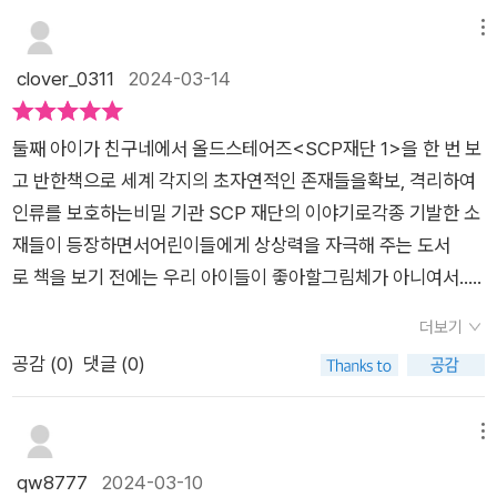
신교의 목적!?부신교는 어떤 신을 숭배하는데, 바로 '메카네' 라는
흡수하고 제임스를 이용해 메카네의 심장을 열려고 합니다. ​​제임
책 중간마다 등장하여서 더 흥미롭고 재미를 주고 있어요.읽을수
여신이예요. 태초부터 존재 했으며 온몸이 금속과 기계 부품으로
메뉴
스와 SCP 재단 그리고 GOC와 나머지 일행들은3221-2를 막고,
록 내용이 흥미로워서 책 한 권을 금방 읽게 되는데요. SCP 재단
이루어졌다는 기계여신인거죠 SCP 882 (유클리드) 여러가지
clover_0311
2024-03-14
메카네를 막을 수 있을것인가...화려한 액션신에 눈을 뗄 수가 없
은 남녀노소 모두 즐길 수 있도록 폭력적인 요소들을 제한했으며
금속으로 이루어진 독립체 인데 이는 부신교와, 메케네 여신과 연
네요.​다음편에서는... 우리 바이진의 멋진 얼굴 좀 되돌려주세
만화와 삽화를 이용해 난해한 내용을 쉽게 이해할 수 있도록 만들
관되어있기에 SCP재단에서 연구하고 있었는데요. 이 사실을 안
요!!!​​​#초등만화 #SCP #올드스테어즈 #책세상 #어린이미스터
어졌다니 더 쉽고 재밌게 읽을 수 있답니다.아이들에게 호기심과
둘째 아이가 친구네에서 올드스테어즈<SCP재단 1>을 한 번 보
부신교들은 이들을 공격하여 메케네 심장이라 생각하는 SCP를
리 #비일상미스터리 #그래픽노블 #SCP재단#초등만화 #초자
기발한 상상력의 세계로 이끌어주는 SCP 재단의 기발하고도 재
고 반한책으로 세계 각지의 초자연적인 존재들을확보, 격리하여
가져가려고 하죠.드디어 깨어난 제임스 ! 요한나의 눈물 이렇게
연적존재 #확보하고격리하고보호하라 #SCP재단_8 #책세상맘
미있는 스토리 속으로 빠져보세요!!올드스테어즈로부터 도서를
인류를 보호하는비밀 기관 SCP 재단의 이야기로각종 기발한 소
제임스는 회복을 하는 57일 동안 SCP재단에서는 시끌벅적 사
수다카페​<출판사로부터 도서를 제공받아 직접 읽어보고 쓴 리뷰
제공받아 작성한 후기입니다.
재들이 등장하면서어린이들에게 상상력을 자극해 주는 도서
건이 일어나고 모두가 다 걱정을 하죠.제임스가 깨어나는 동안 에
입니다>
로 책을 보기 전에는 우리 아이들이 좋아할그림체가 아니여서..
밀리와 크림슨 선배는 마주치지 못해요. 이 둘은 부신교의 개체들
처음에는재미있어할 것 같지 않았는데첫째, 둘째의 마음을 사로
을 조사하기 위해 어디론가 향하게 되는데요. '이정도면 순진한
더보기
잡은 책이었지요SCP 재단을 보면 만화도 만화이지만그림체가
게 아니라 멍청한거 아냐? '7권 등장할 때 부터 수상했는데, 8권
공감 (
0
)
댓글 (0)
정말 생생해서 그냥 보기만 해도으스스한 느낌을 주는 책인데SC
에서는 제임스 곁을 지키며 요원들을 이간질하는 모습에 눈치 챘
P는 영화 <해리포터>, <맨 인 블랙>등 영화에서 초현실적인 괴
는데요. 마지막에 약간의 반전도 있었고 긴장감이 갑자기 올라가
물이나 신기한물건들을 관리하는 것과 비슷하다고 해요.1권부터
메뉴
게 되더라고요 ㅎㅎ한편 크림슨과 에밀리는 러시아 메카네의 심
시작되어 어느덧 8권으로만들어진 책인데 이번 8권에서는'SCP
qw8777
2024-03-10
장이 있는 극한의 추위가 있는 곳에 가서 사건을 조사해요 또 하