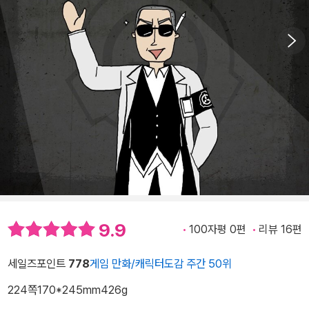
9.9
100자평 0편
리뷰 16편
세일즈포인트
778
게임 만화/캐릭터도감 주간 50위
224쪽
170*245mm
426g