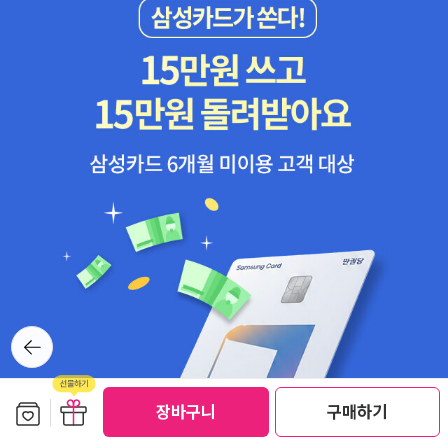
뒤로가
기
보관함담기
선물하기
장바구니
구매하기