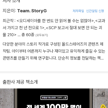
저자 소개
지은이:
Team. StoryG
저자파일
신간알림 신청
최근작 :
<오디세이아를 한 번도 안 읽어 볼 수는 없잖아>
,
<교과
서 가지고 천 년 전으로 1>
,
<SCP 보고서 절대 보면 안 되는 괴
물 210>
… 총 60종
(모두보기)
다양한 분야의 스토리 작가로 구성된 올드스테어즈의 콘텐츠 제
작팀. 아이부터 어른까지 누구나 재미있고 유익하게 즐길 수 있는
콘텐츠를 만들기 위해 연구합니다. 단순히 정보를 전달하는 책이
아닌, 아이들의 상상력을 불러일으키고 어른들의 잠들어 있던 호
기심을 깨우는 다채로운 이야기를 만듭니다. 주요 작품으로는 <
삼국지를 한 번도 안 읽어볼 수는 없잖아>, <인생고전요약.zip
출판사 제공 책소개
>, <친구 마음 탐구 생활>, <푸하하 타임즈> 등이 있습니다.