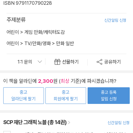
ISBN 9791170790228
주제분류
신간알림 신청
어린이
>
게임 만화/캐릭터도감
어린이
>
TV/만화/영화
>
만화 일반
선물하기
공유하기
이 책을 알라딘에
2,300
원 (
최상
기준)에 파시겠습니까?
중고
중고
중고 등록
알라딘에 팔기
회원에게 팔기
알림 신청
SCP 재단 그래픽 노블 (총 14권)
신간알림 신청