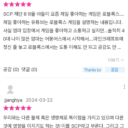
재단'의 항목 중에 좋은 평가들을 받은항목을 선별하여 탄생한 책
나 신기했던 점은 [ 제임스의 능력] 인데요. 자신을 신이라고 불
으로 읽다 보면우리에게 친숙한 존재들도 등장하고처음에는 SC
리우는 여자는 제임스에게는 자신의 능력이 통하질 않아요. 도대
SCP 재단 8 !!!울 아들이 요즘 제일 좋아하는 게임은 로블록스....
P 괴물에 관한 이야기다 보니아이들이 봐도 괜찮을까? 싶었지만
체 우주에 몇 안되는 수호자인데 누구일까? 라고 말하는데 다음
제일 좋아하는 유튜브는 로블록스 게임을 설명하는 내용입니다.
선정적이거나 폭력적인 요소들을 제한하거나 생략을 한 도서라
권의 떡밥이 될 것 같더라고요 크림슨은 제임스를 구하려고 하다
사실 엄마 입장에서 게임을 좋아하고 소통하고 싶지만...솔직히 4
고 하기에 첫째와둘째에게 읽어보라고 허락한 책으로서8권을 읽
가 되려 총에 맞게 되고 과연 크림슨은 죽었을지 ㅠㅠ 걱정되면서
0대 나이 많은 엄마는 어몽어스에서 시작해서....마인크래프트에
은 아이들은 재미있다고 했는데요부신교 개체들을 조사하기 위
도 제임스는 너무나도 강력한 신급인 SCP를 이길 수 있을지 !!!
정신 줄 놓고 로블록스에서는 도통 이해도 안 되고 공감도 안 되
해 크림슨과에밀리가 떠난 그 사이 깨어난 제임스가일행을 찾아
SCP 8권 빨리 읽어보세요 ^^ 너무 재밌었고 앞으로 이야기도
고 소통도 안 되더라구요...그래서 살짝 괴리감이 생기고 있던 찰
떠나는 내용을 담고 있는<확보하고 격리하고 보호하라 SCP 재
더보기
더욱 더 궁금해져가네요
나...SCP..SCP...하니까...그게 뭔지 궁금하더라구요...그래서 찾
단 8 >처음 SCP라는 걸 접했을 때는저는 잘 몰랐지만 아이들 사
공감 (
0
)
댓글 (0)
아 보니...SCP재단은 있을법한 공포이야기를 바탕으로 괴담을
이에서는이미 SCP가 인기가 많다 하더라고요SCP는 위험도에
만들어 SCP 001, 002, 003 등등 많은 이름으로 불리고 있는 세
따라 등급이 나뉘는데SCP 등급을 보는 재미도 있고 발견된SCP
계 곳곳에 있는 초자연적인 존재를 확보 및 격리, 관리 감독 하는
메뉴
의 설명도 보고 어떻게 관리가 되는지,SCP들의 특징은 무엇인지
비밀재단 으로 알려져있습니다.아...쉽게 말하면...저희 어릴 때
jjanghya
2024-03-22
특수격리 절차 등 괴물에 대한 정보들을꼼꼼하게 읽어볼 수 있었
티비에서 보려 주던 멀더와 스컬리의 <엑스파일> 뭐 그...비슷한
죠예전에 우리가 알던 괴물들과는다른 느낌을 주는 SCP로 읽다
거 맞지요??? ㅋㅋㅋㅋ그렇군요....우리 때도 그런 거 겁나 인기
보면 왜아이들에게 인기가 많은지 이해가 되었는데,우리가 상상
우리와는 다른 물체 혹은 생명체로 특이점을 가지고 있으며 다른
많았는데...울아들이 환장 할 만 하네요...SCP: 롤플레이 게임인
만 하던 괴물들이SCP에서 고스란히 담겨 있더라고요SCP 재단
것에 영향을 미치기도 하는 것! 이를 SCP라고 부른다. 그리고 그