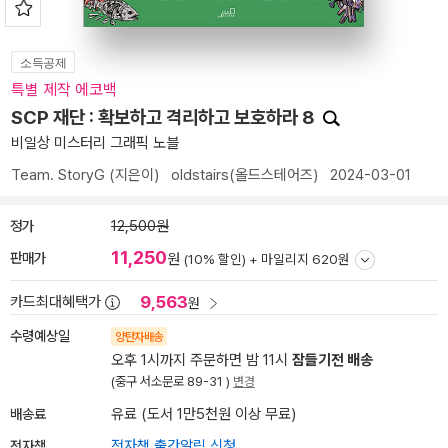
소득공제
특별 제작 에코백
SCP 재단 : 확보하고 격리하고 보호하라 8
비일상 미스터리 그래픽 노블
Team. StoryG
(지은이)
oldstairs(올드스테어즈)
2024-03-01
정가
12,500원
11,250
판매가
원
(10% 할인) +
마일리지 620원
9,563
카드최대혜택가
원
수령예상일
양탄자배송
오후 1시까지 주문하면 밤 11시
잠들기전 배송
(중구 서소문로 89-31 )
변경
배송료
유료 (도서 1만5천원 이상 무료)
전자책
전자책 출간알림 신청