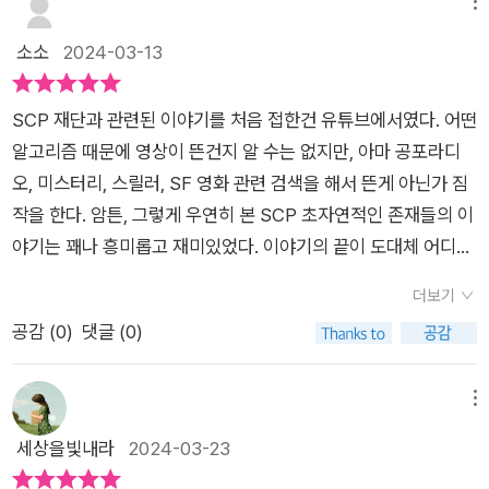
았던 슈퍼 히어로들과 같다고 생각하면 좋을 것 같아요.8권은 과
메뉴
입니다.
연 제임스는 의식을 회복할 수 있을지 궁금해요. 앞서 7권에서 사
소소
2024-03-13
낭꾼의 검은 산장 두목 오타리 즈베르 이오사바에게 일격을 당한
채 끝을 냈기 때문이예요. 이 부분은 책을 통해서 확인해 보시길
SCP 재단과 관련된 이야기를 처음 접한건 유튜브에서였다. 어떤
바래요.개인적으로 SCP재단 8권의 내용이 다소 어렵고 복잡한
알고리즘 때문에 영상이 뜬건지 알 수는 없지만, 아마 공포라디
느낌이였어요. 8권의 내용을 간략하게 나누어 볼깨요. 부신교가
오, 미스터리, 스릴러, SF 영화 관련 검색을 해서 뜬게 아닌가 짐
조금씩 수면 위로 나타나기 시작해요. 그들의 목적은 무엇인지에
작을 한다. 암튼, 그렇게 우연히 본 SCP 초자연적인 존재들의 이
대해서 주목해 보아야 해요. 그들은 메카네라는 여신을 숭배하는
야기는 꽤나 흥미롭고 재미있었다. 이야기의 끝이 도대체 어디인
집단이네요. 태초부터 존재했으며 온몸이 금속과 기계 부품으로
지 알 수 없을만큼 많은 괴물의 존재가 SCP 재단 안에 속해있음
이루어졌다는 기계여신이예요.SCP 882 (유클리드) 여러가지
더보기
을 알게 되었다. 한두편 본 후 검색해보고 수많은 관련 영상에 놀
금속으로 이루어진 독립체인데 과연 부신교의 신 메케네 여신과
공감 (
0
)
댓글 (0)
랐고, 나중에 하나씩 봐야지 해놓고 잊고 있다가 이 책 제목을 보
어떤 연관성을 가지고 있는 것 같아요. SCP재단에서 연구하고
고 갑자기 다시 생각이 났다. 그런데 이 책이 어린이용 도서로 출
있었네요. 이 사실을 알게 된 부신교들은 이들을 공격하여 메케네
간된 책이라 좀 놀랐다. 내가 아는 SCP 존재들은 꽤 잔혹하고 무
메뉴
심장이라 생각하는 SCP를 가져가려고 하네요.제임스 곁을 지키
서우면서 능력치 또한 아이들이 알아서 좋을 내용이 별로 없었기
세상을빛내라
2024-03-23
며 요원들은 앞서 7권에 등장할 때부터 수상했어요. 8권에서 이
때문이다. 어쨌든 SCP 관련 이야기는 영상으로만 접해봤기에 아
간질하는 모습을 보면서 눈치챘어요. 마지막 부분에 약간 반전되