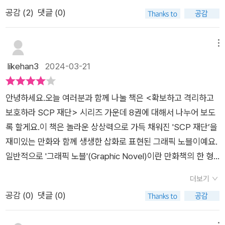
규칙에 따라서,시행되며, 최소한의 안전 장치를 만들어 나간다.
공감 (
2
)
댓글 (0)
과거 컴퓨터가 없었던 시절에 종교가 있었던 것처럼, 지금도 종교
는 존재하고, 기계 문명이 발달한 미래에도 존재할 것이라고 본
다.​​SCP 8 시리즈 에 나오고 있는 주인공, 제임스, 크림슨, 그리고
메뉴
에밀리. 가 있다. 그리고 부신교 개체 조사 및GOC 에게 새로운
likehan3
2024-03-21
임무가 도달하고 있다. 부서진 신의 교정, 그 안에 내부 움직임까
지 간파되고 있었으며, 격리 등급으로 케테르, (생물)유클리드(물
안녕하세요.오늘 여러분과 함께 나눌 책은 <확보하고 격리하고
체)로 구별하고 있으며, 인간에게 안전한 것과 경계해야 하는 것,
보호하라 SCP 재단> 시리즈 가운데 8권에 대해서 나누어 보도
위험한 정도를 하나하나 드러내고 있었다. 물론 이단교 부신교가
록 할게요.이 책은 놀라운 상상력으로 가득 채워진 'SCP 재단’을
등장하고 있으며, 메카네라는 여신이 나오고 있었다. 여기서 메카
재미있는 만화와 함께 생생한 삽화로 표현된 그래픽 노블이예요.
네 여신은 인간이 상상한 신적인 존재가 아닌 태어나면서 기계로
일반적으로 '그래픽 노블'(Graphic Novel)이란 만화책의 한 형
만들어진 여신이다. 미래에는 기계도 스스로 움직이며,자동화될
태로 보통 소설처럼 길고 복잡한 스토리 형식을 의미해요. 동시에
가능성이 커져 가고 있다. 이 독특한 구성들이 연결되고 있으며,
더보기
단순하게 단편 만화의 앤솔로지를 의미하기도 해요.요즘 초등학
인간의 상상력의 끝이 어디까지인지 엿볼 수 있다. 더 나아가, 격
공감 (
0
)
댓글 (0)
생 남자아이들은 SCP를 다 안다고 말해도 과언이 아닐 정도로
리 등급과 격리 코드명,일련번호까지 매겨서 하나하나 분석해 보
많은 인기를 받고 있어요. 마치 지금 부모 세대 때 많은 사랑을 받
는 재미가 쏠쏠하다.​출판사를 통해 도서를 제공받아 작성한 리뷰