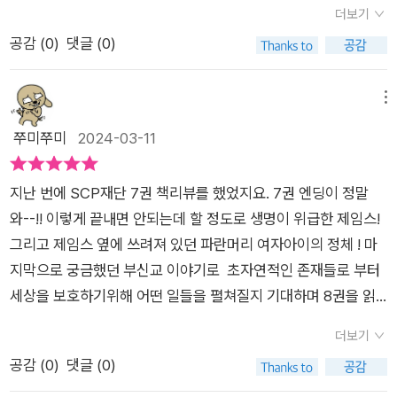
P 재단. 이 만화 시리즈가 언제까지 이어질지도 궁금해진다. 아마
형식으로 SCP 재단에 대한 이야기를 재미있게 풀어내었으며, S
더보기
광화문에 있는 세종대왕 동상 또한 SCP였다는 재미난 상상력이
에밀리는 떠나게 되고 쉽게 깨어나지 못하는 제임스를 요한나가
남자아이들이라면 매우 재미있게 읽을 것 같은 만화 시리즈다.​​*
CP 재단에 대한 이해를 쉽게 할 수 있도록 만들어졌어요.이 책을
공감 (
0
)
댓글 (0)
소개되었었어요. ​부신교가 숭배하는 여신, 메카네.태초부터 존재
돌보게 됩니다.한편 SCP-882는 메카네의 신체, 심장이라 여겨
↓ 내가 검색했다가 발견한 SCP 재단 사이트. 흥미롭다.http://s
통해 아이가 SCP에 대해 더 많이 알게 되고, 상상력을 키우며 흥
했으며 온몸이 금속과 기계 부품으로 이루어졌다는 기계 여신을
져서 철저한 보안속에서 지켜지고 있어요.기어스 박사로부터 메
cpko.wikidot.com/
미로운 이야기를 즐길 수 있을 것 같다는 생각이 들었어요.SCP
부신교는 부활시키려는게 그들의 목적이에요. ​ ​그런데 지난 편에
카네의 심장이 따로 있으며 위협을 알리라는 메세지를 받게 된 크
메뉴
재단은 세계 각지에 퍼져있는 초자연적인 존재들을 관리하고 보
서 제임스가 구해준 요한나의 행동이 살짝 이상해요. ​에밀리와 크
림슨과 에밀리는 메카네의 심장을 구하러 갑니다.극적으로 깨어
쭈미쭈미
2024-03-11
호하는 비밀 기관으로, 그들의 이야기는 상상력을 자극하고 독특
림슨을 나쁘게 말하다 제임스가 들어주지 않자그들이 위험에 빠
난 제임스가 크림슨과 에밀리에게 연락을 하지만 계속 연락이 닿
한 이야기를 펼치며 독자들을 매료시키는데요.이 책은 그런 SCP
진게 아니냐며 그들을 찾아가보자고 합니다. ​일어난지 얼마 되지
지 않고 사라진 그들을 찾기 위해 고르노바다흐샨 자치주로 향합
재단의 이야기들을 재미있고 생생한 그래픽으로 풀어내어 판타
지난 번에 SCP재단 7권 책리뷰를 했었지요. 7권 엔딩이 정말
않은 제임스가 걱정된 SCP는 병력을 요청해 함께에밀리네를 찾
니다.요한나가 이끄는 곳으로 향하지만,,, 알고보니 요한나의 계
지를 좋아하는 아이들이 재미있게 읽어 볼 수 있어요.아이는 벌써
와--!! 이렇게 끝내면 안되는데 할 정도로 생명이 위급한 제임스!
으러 갑니다. ​그러자 '그래.. 사람정도는 몇 백 명이 와도..'라고 혼
략이었네요.SCP-3221 부서지지 않은 사제왕 요한을 깨우기 위
9권이 나오길 기다리는데요.이런 기발한 상상력이 아이의 창의
그리고 제임스 옆에 쓰려져 있던 파란머리 여자아이의 정체 ! 마
잣말을 하는 에밀리그리고 그걸 듣고 놀라는 제임스.​과연 요한나
해 제임스를 이끈거였군요.위험에 처한 제임스는 과연 이 상황을
력에도 도움을 줄 수 있을거 같아요.아이와 함께 독서를 즐기며
지막으로 궁금했던 부신교 이야기로 초자연적인 존재들로 부터
는 누구의 편일까요?​크림슨과 에밀리의 연락이 마지막으로 끊어
무사히 헤쳐나갈 수 있을까요?SCP 재단은 재미있는 만화와 생
이 특별한 세계에 빠져들어 보세요! *출판사로부터 도서를 제공
세상을 보호하기위해 어떤 일들을 펼쳐질지 기대하며 8권을 읽
진 곳을 찾은 제임스 일행.제임스는 요한나와 함께 지하로 수색을
생한 삽화로 풀어낸 그래픽 노블인데요. SCP의 시작은 두서없는
받아 직접 읽고 후기를 작성하였습니다.​#책세상 #맘수다 #책세
었어요. 개인적으로 SCP재단 8권은 좀 어렵고 복잡한 느낌이였
하러 가는데...​갑자기 일행을 공격하는 요한나, 그들을 살리기 위
괴담이었지만 수많은 사람들에게 영감을 주고, 전 세계인들의 상
더보기
상맘수다카페 #SCP재단8 #올드스테어즈
어요. 아들은 워낙 여러번 읽어서 캐릭터 성격,인물등 파악하기
해서는 지하 문을 열라고 제임스에게 협박을 하는데...​제임스의
상력이 덧붙여지면서 SCP 재단이라는 거대한 세계관을 이루게
공감 (
0
)
댓글 (0)
쉬웠겠지만 엄마는 이해가 안되네요 ㅋㅋ슬금슬금 드러나는 부
힘으로 지하속 봉인된 문이 열리자 3221-2이 나타나요한나를
되었다고 합니다.책속에 등장하는 SCP 에 대한 자세한 설명이