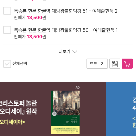
독송본 한문·한글역 대방광불화엄경 51 - 여래출현품 2
판매가
13,500
원
독송본 한문·한글역 대방광불화엄경 50 - 여래출현품 1
판매가
13,500
원
더보기
전체선택
모두보기