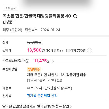
소득공제
독송본 한문·한글역 대방광불화엄경 40
십정품 1
해주
(옮긴이)
담앤북스
2024-01-24
정가
15,000원
13,500
판매가
원
(10% 할인) +
마일리지 750원
11,475
카드최대혜택가
원
수령예상일
양탄자배송
지금 주문하면 내일 밤 11시
잠들기전 배송
(중구 서소문로 89-31 )
변경
배송료
유료 (도서 1만5천원 이상 무료)
전자책
전자책 출간알림 신청
알라딘 만권당 삼성카드, 알라딘 15% 청구 할인