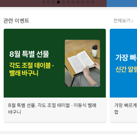
관련 이벤트
전체보기
8월 특별 선물. 각도 조절 테이블 · 이동식 빨래
가장 빠르게
바구니
합