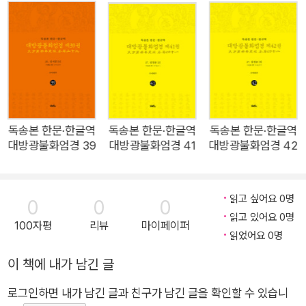
화엄법계의 해탈장엄에 동참할 수 있기를 발원한다.”
· 발간하며 80권 『화엄경』 전권을 출간할 예정이다. ▦ 책 소개
고 소회를 전했다.
『화엄경』 제40권에는 27. 십정품(十定品) [1]이 수록되었다. 제
40권에서는 제7회 십정품 법문이 보광명전에서 펼쳐진다. 제7
회 법문에서는 모두 11개의 품을 설하는데 그중 첫 번째 품이 십
정품으로 십정품 [1]에서는 앞으로 설하게 될 11품에 대한 서론과
지혜의 근본인 열 가지 삼매를 설하고 있다. 부처님이 보리도량에
서 정각을 이루시고 일곱 장소에서 아홉 번에 걸쳐 39품을 설하
독송본 한문·한글역
독송본 한문·한글역
독송본 한문·한글역
대방광불화엄경 39
대방광불화엄경 41
대방광불화엄경 42
셨는데 두 번째 법회를 연 장소가 바로 보광명전인데 제7회 법회
도 다시 보광명전에서 설해진다. 화엄경 총 80권 중 십정품은 4
권으로 구성되는 방대한 품으로 열 가지 삼매의 법문이 설해지는
읽고 싶어요 0명
0
0
0
데 부처님이 법을 증명하시고 보현보살에게 보안보살의 질문에
읽고 있어요 0명
100자평
리뷰
마이페이퍼
대하여 설명하기를 청하고, 모든 보살들에게는 열 가지 대삼매를
읽었어요 0명
설한다. 그 열 가지는 첫째, 보광명 대삼매, 둘째, 묘광명 대삼매,
이 책에 내가 남긴 글
셋째, 차제변왕제불국토신통 대삼매, 넷째, 청정심심행 대삼매,
다섯째, 지과거장엄장 대삼매, 여섯째, 지광명장 대삼매, 일곱째,
로그인하면 내가 남긴 글과 친구가 남긴 글을 확인할 수 있습니