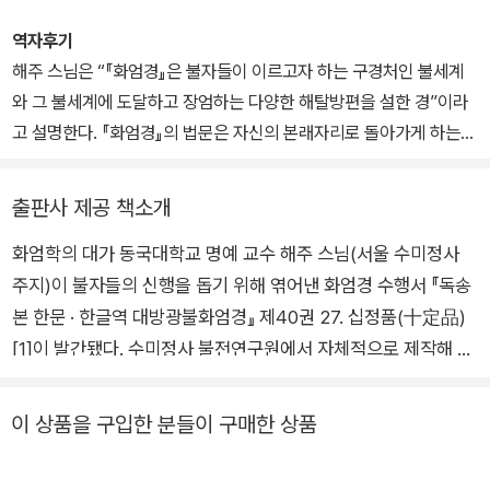
원을 졸업하고 철학박사 학위를 취득하였다. 가산지관 대종사에게서
전강하였고, 동국대학교 불교대학 교수와 동학승가대학 학장 및 화엄
역자후기
학림학림장, 중앙승가대학교 법인이사를 역임하였다. 현재 수미정사
해주 스님은 “『화엄경』은 불자들이 이르고자 하는 구경처인 불세계
주지로 주석하며 동국대학교 명예교수로 있다. 저·역서로 『의상화엄
와 그 불세계에 도달하고 장엄하는 다양한 해탈방편을 설한 경”이라
사상사연구』, 『화엄의 세계』, 『정선 원효』, 『정선 화엄 1』, 『정선 지
고 설명한다. 『화엄경』의 법문은 자신의 본래자리로 돌아가게 하는
눌』, 『법계도기총수록』, 『해주스님의 법성게 강설』 등 다수가 있다.
가르침이며, 세간의 모든 존재들과 더불어 함께하는 지혜를 완성하는
[安住世間成正覺] 가르침이라고 한다. 그 모든 것이 부처님의 지
출판사 제공 책소개
혜인 마음이 만든 것[一切唯心造]이고, 신심에 의해 발현하는 보리
화엄학의 대가 동국대학교 명예 교수 해주 스님(서울 수미정사
심(菩提心)의 공덕행에 의한 해탈장엄으로서 해인(海印)이라 말할
주지)이 불자들의 신행을 돕기 위해 엮어낸 화엄경 수행서 『독송
수 있다고 한다.
끝으로 『독송본 한문 · 한글역 대방광불화엄경』과 『사경본 한글역 대
본 한문 · 한글역 대방광불화엄경』 제40권 27. 십정품(十定品)
방광불화엄경』의 출간에 부쳐 해주 스님은,
[1]이 발간됐다. 수미정사 불전연구원에서 자체적으로 제작해 출·
“『화엄경』 유통 불사를 시작할 수 있게 되기까지 불보살님의 가피와
재가자가 함께 수행해 오던 독송 · 사경본을 더 많은 불자들과 일
삼세인연에 감사하고, 보은행(報恩行)이 될 수 있기를 바란다. 모두
반 대중들에게도 소개하여 생사에 자재하고 해탈열반으로 이르
이 상품을 구입한 분들이 구매한 상품
의 원력으로 80권 전권을 발간하여 『화엄경』 간행불사가 원만히 회
는 화엄의 바다로 안내하기 위해 정식으로 도서 출간했다. 해주
향되도록 정진하겠다. 『화엄경』이 널리 유통되고 독송 사경 공덕으로
스님의 역경 불사는 각 권 순서대로 독송본과 사경본을 동시 제작