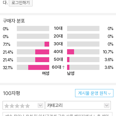
요지일체세계불장엄 대삼매, 여덟째, 일체중생차별신 대삼매, 아
다.
로그인하기
홉째, 법계자재 대삼매, 열째, 무애륜 대삼매이다. 이 열 가지 중
십정품 [1]에서는 첫째, 보광명(普光明) 삼매의 다함이 없는 열
구매자 분포
가지 삼매를 설하였는데 지혜가 있음으로 그지없는 큰마음을 내
10대
0%
0%
게 된다고 설한 후 그지없는 열 가지 마음, 삼매에 들어가는 열 가
20대
0%
0%
지 차별한 지혜, 삼매에 들어가는 공교한 열 가지 지혜, 삼매의 이
30대
0%
7.1%
익 등을 자세히 밝혔다. ▦ 출판사 서평 독송본은 한문 원문과 한
40대
10.7%
21.4%
글역을 함께 수록했다. 본문의 왼쪽 면에는 한문 원문을, 오른쪽
50대
3.6%
21.4%
면에는 그에 따른 한글 번역을 실었다. 한문 원문의 저본은 고려
60대
3.6%
32.1%
대장경의 조선시대 인경본이다. 고려대장경이 비교적 이른 시기
여성
남성
에 이루어져 후대에 교감(校勘)된 대장경과 이를 연구한 논 · 소
초가 많아 수차례 교감하여 원문에 반영하였다. 서로 다른 내용을
원문에 반영하는 범위와 이체자(異體字) 문제는 고려대장경 각
100자평
게시물 운영 원칙
권의 말미에 교감되어 있는 내용을 기본으로 하고 경문의 전후 내
카테고리
용을 살피면서, 여타 교감본을 참조하였으며 이체자도 가능한 한
고려대장경의 특징을 살리는 데 중점을 두었다. 한문 원문에 부기