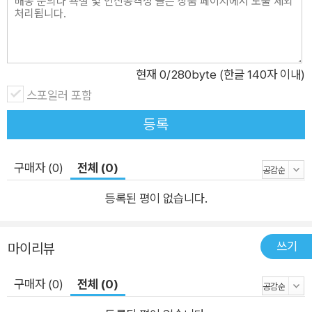
(附記)한 음사와 현토는 저본의 현토에 의거하였으며 번역에 따
라 일부 수정하였다. 한글 번역은 기존의 번역본과 강설집을 참고
하는 한편 해석과 의견을 달리하는 부분은 그 내용을 더 깊이 천
착(穿鑿)하여 해주 스님의 해석을 반영했다. 선지식의 법문과 강
현재
0
/280byte (한글 140자 이내)
설을 통해 해소되지 않는 의구심을 푸는 것은 보리심을 내어 신행
스포일러 포함
하는 수행자의 몫이다. 공부의 깊이를 더하는 원력은 오롯이 자신
등록
에게 있다. 눈으로 보고 소리 내어 읽고 한 구절 한 구절 따라 쓰
다 보면 어느 순간 툭 문리가 트이고 경안이 열릴 것이다.
구매자 (0)
전체 (0)
등록된 평이 없습니다.
쓰기
마이리뷰
구매자 (0)
전체 (0)