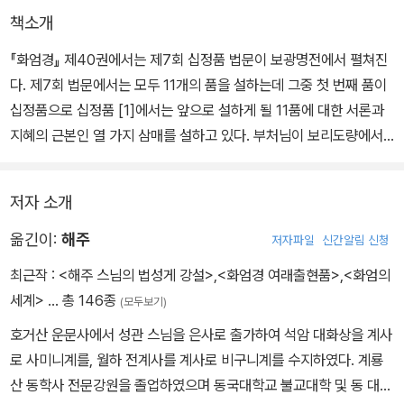
책소개
『화엄경』 제40권에서는 제7회 십정품 법문이 보광명전에서 펼쳐진
다. 제7회 법문에서는 모두 11개의 품을 설하는데 그중 첫 번째 품이
십정품으로 십정품 [1]에서는 앞으로 설하게 될 11품에 대한 서론과
지혜의 근본인 열 가지 삼매를 설하고 있다. 부처님이 보리도량에서
정각을 이루시고 일곱 장소에서 아홉 번에 걸쳐 39품을 설하셨는데
두 번째 법회를 연 장소가 바로 보광명전인데 제7회 법회도 다시 보
저자 소개
광명전에서 설해진다.
옮긴이:
해주
저자파일
신간알림 신청
최근작 :
<해주 스님의 법성게 강설>
,
<화엄경 여래출현품>
,
<화엄의
세계>
… 총 146종
(모두보기)
호거산 운문사에서 성관 스님을 은사로 출가하여 석암 대화상을 계사
로 사미니계를, 월하 전계사를 계사로 비구니계를 수지하였다. 계룡
산 동학사 전문강원을 졸업하였으며 동국대학교 불교대학 및 동 대학