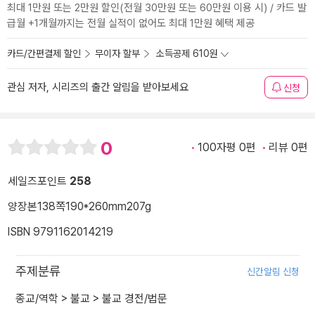
최대 1만원 또는 2만원 할인(전월 30만원 또는 60만원 이용 시) / 카드 발
급월 +1개월까지는 전월 실적이 없어도 최대 1만원 혜택 제공
카드/간편결제 할인
무이자 할부
소득공제 610원
관심 저자, 시리즈의 출간 알림을 받아보세요
신청
0
100자평 0편
리뷰 0편
세일즈포인트
258
양장본
138쪽
190*260mm
207g
ISBN 9791162014219
주제분류
신간알림 신청
종교/역학
>
불교
>
불교 경전/법문