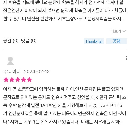
제 학습을 시도해 봤어요.문장제 학습을 하시기 전기억해 두셔야 할
를 했답니다.준비하는 페이지에서는 쉽게 문제를 풀면서 웜업했어요.
점은연산이 바탕이 되지 않으면 문장제 학습은 아이들이 다소 힘들어
문장제 연습하기에서는 문제를 읽으며 답을 구해갔답니다. 1학년 문
할 수 있으니 연산을 탄탄하게 기초를잡아두고 문장제학습을 하시길
제라 그런지 문제 풀기는 빨리 하더라고요.몇째와 몇째 사이에 있는
권해드려요~완자 공부력 수학 문장제 발전은반복된 문장제 훈련으
것 구하기는 잠시 헷갈리는 부분이 있기도 했지만 다시 문제를 보며
더보기
로문제해결력을 키워준다고 해요.문장제 학습을 하는데또 하나 중요
바로 정답을 찾아갔어요.문제 난이도를 본인 스스로 체크하는 부분이
공감 (
0
)
댓글 (0)
한건 문제를 읽고구하고자하는 문제요지를 제대로 파악할 수 있어야
있는데, 처음 건 쉽다, 두번째 건 보통으로 체크했어요.1학년 교재로
해요.저희아이처럼 이제 초등학교 입학하거나초등학교 저학년 친구
자신감도 올리고 문장제에 익숙해지기도 해서 좋은 선택이라 생각합
들은처음엔 문제를 읽고무엇을 구하는건지 하나씩 답을 구해나가는
메뉴
니다.정답지는 맨 뒤에 있는데, 책에 붙어있더라고요. 왜 안 떨어지게
과정이힘들수는 있겠지만 반복적인 연습을하다보면 수학문장제 문제
돼있지, 했는데, 본책에서 쉽게 분리할 수 있도록 되어 있다고 해요.
유니아니
2024-02-13
풀이가익숙해질 수 있을거라 생각해요.비상 완자 공부력 수학문장제
덜렁거리다 정답지가 쑥 빠지는 경우가 있는데, 책 분리를 하고 싶은
학습지는한 페이지에 한문제이지만문장제 문제를 어떤 방식으로풀어
사람만 분리할 수 있는 편의성이 있네요. 정답지는 QR코드로 볼 수
이제 곧 초등학교에 입학하는 둘째 아이.연산 문제집은 풀고 있지만
야하는지 한줄 한줄아이들이 답을 적어가며 노출시켜주는방식이 너
도 있어서 편리합니다.아이와 1일차를 풀어보니, 기초부터 다지기 위
문장으로 되어있는 문제도 연습시켜주고 싶었을 때,< 완자 공부력 초
무 마음에 들었어요.처음엔 한 장도 풀기 힘들어했던 아이였지만어느
해 1학년 교재로 풀기를 잘한 것 같은 생각이 듭니다. 아이와 완북하
등 수학 문장제 발전 1A 1학년 > 을 체험해보게 되었다. 3+1+1=5
순간 1일 분량(3장)을 거뜬하게 풀더라구요~~매일 꾸준하게 수학문
고 문장제 문제도 쉽게 풀 수 있도록 해봐야겠어요.​#완자공부력 #초
가 연산문제집을 통해 알고 있는 내용이라면문장제 연습은 이런 것이
장제 학습을완자 공부력으로 연습하다보면스스로 문제를 해결하는
등수학문제집 #비상교육 #수학문장제​<비상교재로부터 교재를 제공
다.' 서하는 지우개를 3개 가지고 있습니다. 미래는 지우개를 서하보
능력이높아질꺼 같아요~※비상교재로부터 교재를 제공받아 작성한
받아 작성한 리뷰입니다>
다 1개 더 많이, 동윤이는 지우개를 미래보다 1개 더 많이 가지고 있습