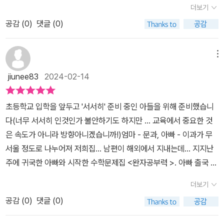
리뷰입니다.
더보기
니다. 동윤이가 가지고 있는 지우개는 몇 개인가요? '동윤이가 가지고
공감 (
0
)
댓글 (0)
있는 지우개 수를 구하기 위해 서하가 가지고 있는 지우개 수로부터
미래가 가지고 있는 지우개 수를 먼저 구하고 마지막으로 동윤이가
가지고 있는 지우개 수를 구하는 과정을 연습해볼 수 있다.1A 1학년
메뉴
편은 다섯 가지로 구성되어 있다.. 9까지의 수. 여러 가지 모양. 덧셈
jiunee83
2024-02-14
과 뺄셈. 비교하기. 50까지의 수1학년 수학 교과에서 배우는 내용을
문장제 문제들로 연습해 볼 수 있는 학습서이다.문제를 풀고 스스로
초등학교 입학을 앞두고 '서서히' 준비 중인 아들을 위해 준비했습니
난이도 체크를 하는 칸이 있었는데아이가 '쉬워요'에 체크해놓았다.처
다(너무 서서히 인것인가 불안하기도 하지만 ... 교육에서 중요한 것
음 접하는 문장제 문제들이었지만 풀이과정을 따라 빈 칸을 채워넣다
은 속도가 아니라 방향아니겠습니까!)엄마 - 문과, 아빠 - 이과가 무
보면 어느새 문제를 이해하고 답을 구할 수 있게 된다.그림도 있고 문
서울 정도로 나누어져 저희집... 남편이 해외에서 지내는데... 지지난
제 양도 많지 않아서 재미있게 풀어보기 좋았다. 👍[ 비상교재로부터
주에 귀국한 아빠와 시작한 수학문제집 <완자공부력 >. 아빠 출국 전
교재를 제공받아 작성한 리뷰입니다 ]
까지 끝내기가 목표입니다!지난 보름여간 집에서, 축구교실과 테니스
더보기
레슨 전에 틈틈히 풀어 온 <완자공부력수학> 여행 길에도 챙겨와 바
공감 (
0
)
댓글 (0)
다뷰 보이는 호텔방에서 아침마다 한 문제씩 풀었다지요 ㅎㅎ (한 장
아님 ㅋㅋ)3학년때부터 수학이 급 어려워지는 것이 문장형의 긴 등장