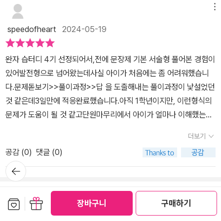
하기 때문이라던데 ... 본격적으로 서술형 문제 대비를 위한 학습지로
메뉴
정말 좋습니다. 문장식으로 써야하는 것들이 많아서 의도치 않았으나
speedofheart
2024-05-19
덩달아 한글공부. (글씨 ... 너무 못씀ㅜ) 미리미리 준비하기 좋습니
다.
완자 습터디 4기 선정되어서,전에 문장제 기본 서술형 풀어본 경험이
있어발전형으로 넘어왔는데사실 아이가 처음에는 좀 어려워했습니
다.문제돋보기>>풀이과정>>답 을 도출해내는 풀이과정이 낯설었던
것 같은데3일만에 적응완료했습니다.아직 1학년이지만, 이런형식의
문제가 도움이 될 것 같고단원마무리에서 아이가 얼마나 이해했는지
확인할 수 있어서 좋습니다.문장을 끊어 읽고, 문제에서 원하는 게 무
더보기
엇인지 비슷한 유형의 몇가지 문제를 통해연습을 하며 익혀나갈 수
공감 (
0
)
댓글 (0)
있는 좋은 문제집같다는 생각이 듭니다.추천드려요^^
뒤로가
기
쓰기
마이페이퍼 (0편)
보관함담기
선물하기
장바구니
구매하기