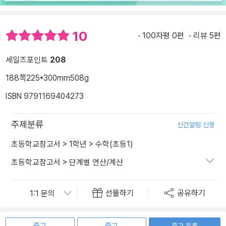
10
100자평 0편
리뷰 5편
세일즈포인트
208
188쪽
225*300mm
508g
ISBN 9791169404273
주제분류
신간알림 신청
초등학교참고서
>
1학년
>
수학(초등1)
초등학교참고서
>
단계별 연산/계산
선물하기
공유하기
중고 등록