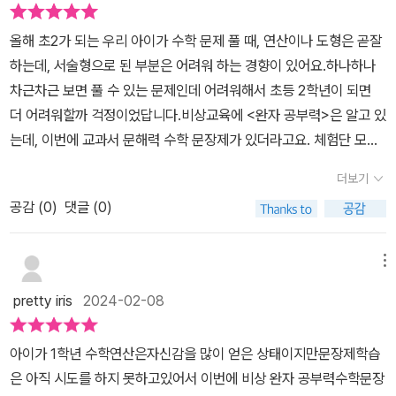
올해 초2가 되는 우리 아이가 수학 문제 풀 때, 연산이나 도형은 곧잘
하는데, 서술형으로 된 부분은 어려워 하는 경향이 있어요.하나하나
차근차근 보면 풀 수 있는 문제인데 어려워해서 초등 2학년이 되면
더 어려워할까 걱정이었답니다.비상교육에 <완자 공부력>은 알고 있
는데, 이번에 교과서 문해력 수학 문장제가 있더라고요. 체험단 모집
을 하길래 신청했는데 선정이 되어서 아이와 함께 풀어봤어요. 참, 올
더보기
해 2학년이 되지만, 1학년 부분을 다시 보는 게 좋을 것 같아서 1학년
공감 (
0
)
댓글 (0)
것으로 신청했어요.​​요즘 아이들 교재 표지가 너무 귀여운데, 이 책도
너무 귀여워요. 연산부호들이 짐을 이고 건널목을 건너네요.​​​문제집이
지만, 게임을 시작하는 듯한 느낌으로 맞이해줍니다.이 책의 특징은
메뉴
‘준비하기‘에서 흥미를 유발하고,하루에 6쪽씩 문장제 학습을 하고,
pretty iris
2024-02-08
단원 마무리, 실략 평가로 실력 확인을 하며 끝나요.​​​1A교재의 차례는
위와 같아요.​아이와 1일차 문제 풀기를 해봅니다.초등 저학년 교재이
아이가 1학년 수학연산은자신감을 많이 얻은 상태이지만문장제학습
기 때문인지, 색깔도 그림도 아낌없이 사용했어요.우리는 1일차라,- 1
은 아직 시도를 하지 못하고있어서 이번에 비상 완자 공부력수학문장
만큼 더 큰 수, 1만큼 더 작은 수- 몇째와 몇째 사이에 있는 것 구하기