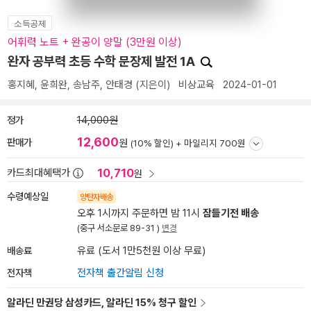
소득공제
어휘력 노트 + 완공이 양말 (3만원 이상)
완자 공부력 초등 수학 문장제 발전 1A
홍지혜
,
윤희완
,
송남주
,
안태경
(지은이)
비상교육
2024-01-01
정가
14,000원
12,600
판매가
원
(10% 할인) +
마일리지 700원
10,710
카드최대혜택가
원
수령예상일
양탄자배송
오후 1시까지 주문하면 밤 11시
잠들기전 배송
(중구 서소문로 89-31 )
변경
배송료
유료 (도서 1만5천원 이상 무료)
전자책
전자책 출간알림 신청
알라딘 만권당 삼성카드, 알라딘 15% 청구 할인