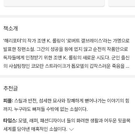
책소개
'해리포터'의 작가 조앤 K. 롤링이 '로버트 갤브레이스'라는 가명으로
발표한 장편소설. 그간의 성공을 등에 업지 않고 순전히 작품만으로
독자들에게 인정받기 위한 조앤 K. 롤링의 새로운 시도다. 군인 출신
의 사설탐정인 코모란 스트라이크가 톱모델의 갑작스러운 죽음을 파
헤치는 과정을 그린 탐정 스릴러로, 조앤 K. 롤링 특유의 섬세한 묘사
와 생생한 캐릭터가 살아 있다.
추천글
영국에서 가장 잘 나가는 톱모델 중 하나인 룰라 랜드리가 자신의 집
피플:
스릴과 반전, 섬세한 묘사와 장쾌하게 뻗어나가는 이야기의 힘
발코니에서 떨어져 시체로 발견된다. 누가 그녀를 떠민 것일까, 아니
까지. 누구라도 빠져들 수밖에 없는 소설이다.
면 스스로 목숨을 끊은 것일까? 그녀가 쌓아온 명성과 재산, 그리고
타임스:
모델, 래퍼, 패션디자이너 들의 화려한 생활과 어두운 뒷골목
엄청난 미모를 생각한다면 그녀를 죽이고 싶지 않은 사람이 있을까,
세계를 담아낸 매혹적인 소설이다.
라고 묻는 게 낫지 않을까?