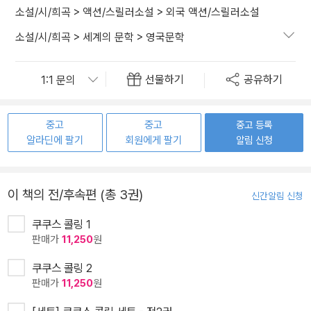
소설/시/희곡
>
액션/스릴러소설
>
외국 액션/스릴러소설
소설/시/희곡
>
세계의 문학
>
영국문학
선물하기
공유하기
중고
중고
중고 등록
알라딘에 팔기
회원에게 팔기
알림 신청
이 책의 전/후속편 (총 3권)
신간알림 신청
쿠쿠스 콜링 1
판매가
11,250
원
쿠쿠스 콜링 2
판매가
11,250
원