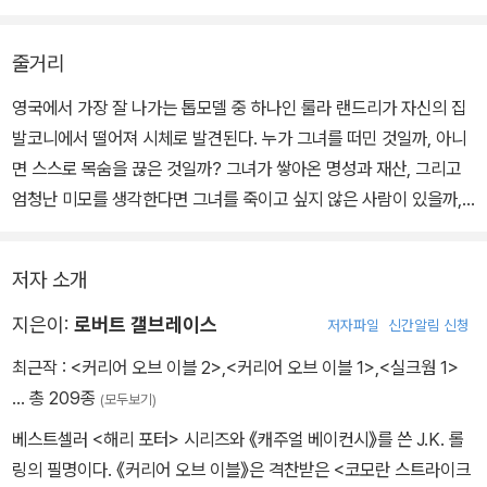
경찰 조사 결과 사건은 자살로 마무리되는 듯했지만, 존 브리스토는
줄거리
여동생의 죽음에 대해 추가 조사를 해달라며 사립탐정인 코모란 스트
영국에서 가장 잘 나가는 톱모델 중 하나인 룰라 랜드리가 자신의 집
라이크를 찾는다. 스트라이크는 언론에서 하루가 멀다 하고 떠들어대
발코니에서 떨어져 시체로 발견된다. 누가 그녀를 떠민 것일까, 아니
는 데다 이미 경찰 조사까지 끝난 이 사건을 맡고 싶은 마음이 전혀 없
면 스스로 목숨을 끊은 것일까? 그녀가 쌓아온 명성과 재산, 그리고
었다. 그러나 마침 그는 연인에게 버림받고 아파트에서 쫓겨나 파산
엄청난 미모를 생각한다면 그녀를 죽이고 싶지 않은 사람이 있을까,
직전의 상황인 데다, 새롭게 임시로 고용한 비서 로빈에게 보수도 주
라고 묻는 게 낫지 않을까?
어야 하는 입장이었기에 울며 겨자 먹기로 의뢰를 수락하고 만다.
경찰 조사 결과 사건은 자살로 마무리되는 듯했지만, 존 브리스토는
저자 소개
여동생의 죽음에 대해 추가 조사를 해달라며 사립탐정인 코모란 스트
스트라이크와 로빈은 경찰이 간과한 증거와 증인들을 하나둘씩 파헤
라이크를 찾는다. 스트라이크는 언론에서 하루가 멀다 하고 떠들어대
지은이:
로버트 갤브레이스
저자파일
신간알림 신청
치며 룰라 랜드리의 경비원, 운전기사, 삼촌, 친구, 동료 들을 만나 사
는 데다 이미 경찰 조사까지 끝난 이 사건을 맡고 싶은 마음이 전혀 없
건을 조사해나가는데, 각각의 인물들이 룰라의 죽음과 관련해 예상보
최근작 :
<커리어 오브 이블 2>
,
<커리어 오브 이블 1>
,
<실크웜 1>
었다. 그러나 마침 그는 연인에게 버림받고 아파트에서 쫓겨나 파산
다 더욱 복잡하게 개입되어 있다는 사실을 알게 된다.
… 총 209종
(모두보기)
직전의 상황인 데다, 새롭게 임시로 고용한 비서 로빈에게 보수도 주
베스트셀러 <해리 포터> 시리즈와 《캐주얼 베이컨시》를 쓴 J.K. 롤
어야 하는 입장이었기에 울며 겨자 먹기로 의뢰를 수락하고 만다.
링의 필명이다. 《커리어 오브 이블》은 격찬받은 <코모란 스트라이크
스트라이크와 로빈은 경찰이 간과한 증거와 증인들을 하나둘씩 파헤