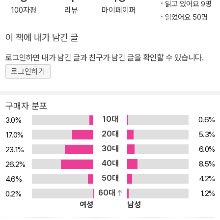
아니라 가명으로 낸 책으로도 큰 성공을 거둔 스티븐 킹과 로맹 가리
읽고 있어요 9명
100자평
리뷰
마이페이퍼
처럼, 조앤 K. 롤링은 자신의 명성에 얽매이지 않고 새로운 작가로서
읽었어요 50명
인정받고자 했다. 작가는 ‘로버트 갤브레이스가 되어 자유롭게 글을
이 책에 내가 남긴 글
쓸 수 있었으며, 전작에 대한 기대에 구애받지 않고 새로운 글로 또 한
번 독자들에게 다가갈 수 있어서 즐거웠다’고 밝혔다. 게다가 모든 로
로그인하면 내가 남긴 글과 친구가 남긴 글을 확인할 수 있습니다.
열티를 기부할 것이라고 공언함으로써 돈이나 판매는 이번 행보에 중
로그인하기
요한 부분이 아니었음을 증명하고 있다. 《쿠쿠스 콜링》은 <해리포터
>와 조앤 K. 롤링을 사랑하는 팬들의 기다림에 답하는 반가운 신작이
구매자 분포
자, 그 자체로 빼어난 완성도를 지닌 신선하고 날카로운 소설로서, 작
10대
0.6%
3.0%
가의 저력을 다시 한 번 확인시켜 줄 것이다. 독창적인 터치로 새롭게
20대
5.3%
17.0%
태어난 조앤 K. 롤링만의 탐정 소설 뛰어난 직관과 창의적 발상을 통
30대
6.0%
23.1%
해 사건을 해결하는 독특한 주인공을 내세운 정통 탐정소설은 한때
40대
8.5%
26.2%
엄청난 인기를 끌었다. 그러나 첨단 장비의 발달, 프로파일링과 같은
50대
정밀하고 논리적인 수사 기법의 등장으로 인해 탐정소설은 어느 순간
4.2%
4.6%
지난 세기의 장르로 여겨지며 대중으로부터 멀어지게 되었다. 이러한
60대
1.2%
0.2%
여성
남성
고전적 장르를 새로운 카드로 집어 든 조앤 K. 롤링은 놀라운 재능을