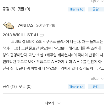
더보기
레시피로 음식을 만들어 먹지 않을까 싶다.도서정가제 덕분에 그런지
멋진 제목!!! 조앤 K. 롤링이 그간의 성공을 등에 업지 않고 순전
한국 미술사 강의 3권이 나왔어. 이거 둘째권은 읽다가 선물해줘서
공감 (
6
)
댓글 (0)
요즘엔 구간도서의 할인율이 높아서 정말 책을 착한 가격에 만날 수
히 작품만으로 독자들에게 인정받기 위해, ‘로버트 갤브레이스’라는
다시 구입하지 않은 것 같은데. 이젠 책 찾는것도 힘들고. 어쩐다냐?
있는 것 같다. 그런데 도서정가제가 시행되면 어떻게 바뀔런지 벌써
가명으로 발표한 작품이라니, 더욱 기대가 된다. 그녀가 가명으로 호
기억에 의존해야 하는데 기억도 가물거리고 있어서. 이건 성탄 즈음
부터 겁이 난다. 열 요리책 부럽지 않은 총정리요리랜덤하우스 편집
평 받은 첫 소설이라는데도 의미가 있지만, 특히나 주목하고 싶은 건
VANITAS
2013-11-18
메뉴
에 카드를 보낼 때 유용하게 쓰일 책들인데, 이번주에 잘 생각을 해봐
부 지음 / 랜덤하우스코리아 / 2008년 1월 대한민국의 멋진
판타지의 대가인 조앤 K. 롤링이 쓴 <탐정 스릴러>라는 장르라는
야해. 카드를 보낼 여유가 있을지. 해야할 일들을 이번주에 깔끔하게
2013 WISH LIST 41
장소를 찾아다닐 수 있는 [대한민국 여행사전]. 사전이라는 제목답게
점!!군인 출신의 사설탐정인 코모란 스트라이크가 톱모델의 갑작스러
마무리 한다면. 그러니까.. 생각해보면 여유없이 지낼 이유도 없는데
로버트 갤브레이스의 <쿠쿠스 콜링>이 나온다. 처음 들어보는
정말 두꺼운 분량이 내가 모르고 있는 우리나라의 명소들을 잘 알려
운 죽음을 파헤치는 과정을 그린 작품이라고 하는데, 조앤 K. 롤링 특
왜 이리 바쁜척 하고 있는 건지 나 자신도 이해가 되지 않아. 일러스트
작가라 그냥 그런 줄로만 알았는데 알고보니 해리포터를 쓴 조엔 롤
줄 것 같다. 우리나라의 아름다운 장소들을 1000곳을 선정해서 안내
유의 살아있는 캐릭터 묘사가 매우 기대된다. 전통 추리소설이자
책을 구입하고 날마다 그림 하나씩 그려보고 있지만 역시 드로잉은
링의 필명이란다. 지난 소설 <케주얼 베이컨시>의 국내외 반응이 시
하고 있는 이 책. 아이가 점점 크면서 학교 생활에 바빠서 잘 안다니게
범죄소설이며 사회소설이라고 소개되는 북유럽 미스터리 스릴러의
사실화와 세밀화를 연습해야 진짜 실력이 늘 것 같은데. 내가 그린 것
원찮았던 것으로 보아, 작품으로 승부하기 위해 승부수를 던진게 아
되는데, 조금이라도 시간을 내어 아름다운 우리나라의 모습을 두루
거장 헨닝 망켈의 작품이다. 정치적 신념을 위해 두 얼굴로 살아온 인
을 보고 있노라면 두번다시 그림은 그리고 싶지 않은 마음이 들기 시
닐까 싶다. 근데 뭐 이렇게 다 알았으니 의미가 있나 싶기도 하다. <열
다니며 여유로운 여행을 하고 싶다. 대한민국 여행사전유연태 외 지
물을 묘사한 작품이라고 하니, 아마도 스릴러보다는 사회성이 더 짙
작할 것이고.. 이런것이 딜레마인가? 일러스트는 그나마 흉내내기가
두번째 예언>과 <천상의 예언>은 미국 작가 제임스 레드필드의 작품
음 / 터치아트 / 2009년 3월 제주도를 아이랑 가본적이 없어서
을 것 같긴 하지만 그럼에도 기대가 되는 작품이다. 너무나 인간적이
더보기
비슷하게 나올때도 있으니 참고 노력할수있긴하지만.. 색
이다. 인간 정신에 관련한 책을 주로 내는 판미동에서 나온 소설이라
국내여행을 할 때 가장 먼저 가보고 싶은 곳이다. 도서정가제로 인해
어서 연민마저 불러일으키는 이 스웨덴 형사 시리즈는 1991년 시작
공감 (
13
)
댓글 (0)
으로 골라, 그랬다면 아마도 나는 이 색. 아니면 청록. 아니면 노랑.그
그런지 역시 영적 통찰력에 집중을 하고 있는 작품이다. <퓨즈> 역시
2013년도 책을 무척 저렴하게 구입할 수 있는데, 책을 찾아보니 최신
되어 2013년 지금까지 45개 언어로 번역되었으며 3,000만 권 이상
런데 내가 고른 책은 '설명하다'모니터로 보이는 색보다 실물의 표지
미국작가 줄리애나 배곳의 작품이다. 디스토피아 3부작이라고 하는
개정판도 있어서 고민이 된다. 내용이 많이 달라졌는지 궁금한데...
팔렸다고 하는데, 아직 발란데르 시리즈를 만나보지 못했기 때문에
색이 조금 더 이쁘기는 하다. 아직 책을 펼쳐보지는 못했지만.
데 이제 2부가 번역된 듯 하다. 버지니아 울프의 <버지니아
제주 여행의 달인 (2014~2015 최신 개정판)고선영.김형호 지음 /
더보기
캐릭터가 특히 궁금하다. 개인적으로 문학동네의 블랙펜 클럽