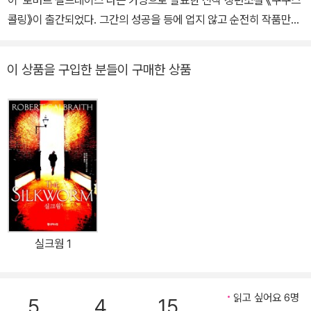
이 ‘로버트 갤브레이스’라는 가명으로 발표한 신작 장편소설 《쿠쿠스
하고 싶다. 허구 속의 타자가 자신의 거울이 되었을 때 터져 나오는 진
콜링》이 출간되었다. 그간의 성공을 등에 업지 않고 순전히 작품만으
짜 감정, 우리가 닿을 수 있는 유일한 빛. 그게 내가 아는 ‘reflectio
로 독자들에게 인정받기 위한 조앤 K. 롤링의 새로운 시도다. 군인 출
n’이다. 산문집 《디어 제인 오스틴》이 있고, 옮긴 책으로는 《프랑켄
신의 사설탐정인 코모란 스트라이크가 톱모델의 갑작스러운 죽음을
슈타인》, 《시녀 이야기》, 《가재가 노래하는 곳》, 《솔로몬의 노래》,
이 상품을 구입한 분들이 구매한 상품
파헤치는 과정을 그린 탐정 스릴러로, 조앤 K. 롤링 특유의 섬세한 묘
《사악한 목소리》, 《오만과 편견》 등이 있다.
사와 생생한 캐릭터가 살아 있는 소설이다. 《쿠쿠스 콜링》은 필명으
로 발간된 직후 출판계와 각종 언론의 호평을 받았다. 하지만 신인의
데뷔작이라고 하기에는 너무 완숙하고 세련된 완성도를 보여주었기
에, 일각에서는 몇 년 후 유명 작가가 필명으로 출판한 작품으로 밝혀
질지도 모르겠다는 의견이 나오기도 했다. 그러던 와중에 영국 일간
지의 집요한 취재로 이 책의 실제 저자가 조앤 K. 롤링이라는 사실이
밝혀지면서 세상에 충격과 놀라움을 안겼다. 이후 판매고가 급증하며
100만부를 돌파하고 아마존 베스트셀러 1위를 차지하는가 하면, 온
실크웜 1
라인 경매업체에서는 초반본이 5천불을 호가하는 가격에 거래되기도
했다. 스릴러 소설을 방불케 하는 이런 해프닝은 조앤 K. 롤링의 명성
과 함께 신작의 완성도를 확인시켜주었다. 본명으로 출간한 책뿐만
읽고 싶어요 6명
5
4
15