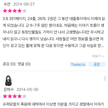
비밀을 찾아내는 것, 즉, 자살이 아닌 타살임을 밝히는 사립 탐정 스트
공을 거둔 관계로 그녀에겐 판타지 작가라는 너무 강렬한 수식어가
수산
2014-06-27
라이크와 그의 조수 로빈의 활약을 중심으로 이야기가 전개되지만,
따라붙어 과연 다른 장르에서도 성공을 거둘 수 있을까 하는 물음표
범인이 누구인가, 왜 살인을 하였을까 하는 문제 보다 더 관심이 가는
가 따라다니곤 했다.그래서 그녀 스스로도 자신의 계급장을 떼고 신
3.8 351페이지, 24줄, 26자. 2권은 그 동안 대출중이여서 이제야 읽
내용들이 많다.이야기의 중심에 있는 인물들의 출생의 비밀에서 파생
인작가의 심정으로 새로운 장르에 도전한 것 같은데 이 정도면 충분
게 되었습니다. 근 6-7주 걸린 셈이네요. 처음에는 이야기 흐름이 생
되는 이야기들은 결코 소설로 읽고 끝날 이야기들은 아니다. 혼외자
한 가능성을 확인한 것 같다. 물론 '해리 포터' 시리즈 같은 센세이션
각나지 않고 등장인물들도 기억이 안 나서 고생했습니다만 무시하고
식, 입양, 마약, 아이돌 스타의 성공과 그에 가려진 사생활, 유색인종
을 일으키기엔 아직 부족한 점이 없진 않지만 미스터리 작가로서도
내리 읽으니 다시 생각이 났습니다. 사람들은 어떤 정보를 들으면 자
에 대한 편견, 부모가 자식에게 미치는 영향 등 현재 우리사회가 안고
충분히 어필할 수 있는 작품을 쓸 수 있음을 보여준 것 같다. 이 작품
신이 갖고 있는 틀에 맞춰 본 다음 맞으면 수용하고 그걸 사실로 받아
있는 문제점들이 담겨 있고, 그것에 의해서 파생되는 사회문제를 생
의 마지막에 보여준 여운을 생각하면 아마 계속 시리즈가 나올 가능
들입니다. 다르면 (필요에 따라) 재검토를 한 다음 믿을 만하다면 수
각해 보게 된다.이 소설 속에는 패션 모델, 래퍼, 디자이너, 기획사, 변
더보기
성이 농후한 것 같은데그녀가 '해리포터'의 작가가 아닌 '스트라이
용하고 아니면 적당한 해석을 붙여서 기각하지요. 수사관들도 마찬가
호사, 회계사 등 각광받는 직업군의 인물들의 화려한 세상, 노숙자들
크'의 작가가 될 정도로 진일보한 미스터리 스릴러를 내놓기를 기대
공감 (
0
)
댓글 (0)
지. 여기서 중요한 것은 앞뒤가 안 맞는 것처럼 보이는 것은 대부분 버
의 뒷골목 세상이 함께 소설 속에 등장한다. 그리고 그들의 과거와 욕
해본다.
려진다는 것입니다. 착각이나 거짓이란 해석이 붙여져서. 독자들은
망이 함께 있다. '조앤. K. 롤링'은 그동안에도 격찬을 받는 많은 작품
글에서 나름대로 뭔가를 추리할 때도 있지만 대부분은 흐름을 따라가
메뉴
을 쓴 작가답게 탄탄하고 치밀한 구성과 전개를 통해서 깊이 있고 재
느라 끌려가는 신세입니다. 왜냐하면 시간에 비해 해야 할 일이 잔뜩
미있는 추리소설을 탄생시켰다는 생각이 들 정도로 한 번 읽기 시작
은하수
2014-05-30
있는 게 현실이니까요. 차분히 생각하는 것보단 더 많은 내용을 읽으
하면 이야기에 빠져들게 해준다.특히 등장인물들의 캐릭터는 다양하
면서 진도를 나가는 게 더 편리하다고 생각하니까 말입니다. 마지막
면서도 뚜렷한 개성을 갖고 있지만, 룰라 랜드리와 로셸, 스트라이트
슈퍼모델의 죽음에 대하여서 이상한 의문을 가지고 경찰에서 이야기
에 가면 코모란 스트라이커가 범인(비교적 초기에 등장한 인물이란