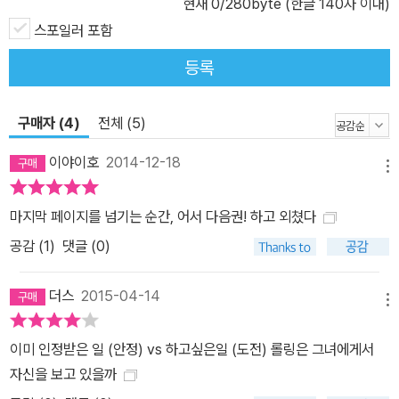
있다. 서로를 위해주는 척하지만 결국에는 자신만의 욕망을 바라는
현재
0
/280byte (한글 140자 이내)
이들에 대한 세밀한 묘사는 구불구불한 미로와 같은 복잡한 플롯을
스포일러 포함
완성해가는 데 있어 큰 역할을 한다. 《쿠쿠스 콜링》은 작가가 조앤 K.
등록
롤링임이 밝혀지기 전부터 전 세계적으로 훌륭한 평가를 받았는데, <
데일리 텔레그래프>는 “고전의 미덕을 갖추고 있는 날카로운 현대소
구매자 (4)
전체 (5)
설”이라고 평했으며, <USA투데이>는 “모든 위대한 소설이 가지고
있는 고유의 마법 같은 매력을 보여주었다” <허핑턴 포스트>는 “거
이야이호
2014-12-18
메뉴
의 죽은 것이나 다름없던 장르를 되살린 놀라운 미스터리 소설”이라
고 치켜세웠다. 한번 손에 잡으면 놓을 수 없을 만큼 흡인력 강한 구
마지막 페이지를 넘기는 순간, 어서 다음권! 하고 외쳤다
성, 실제로 살아 움직이는 것 같은 생생한 캐릭터, 더 치밀하고 깊어져
공감 (
1
)
댓글 (0)
흠 잡을 데 없는 구성까지. 《쿠쿠스 콜링》을 읽어나가다 보면 독자들
은 이것이 전 세계적인 작가 조앤 K. 롤링의 신작이냐 신인작가 로버
더스
2015-04-14
트 갤브레이스의 데뷔작이냐를 따질 겨를이 없을 것이다. 다만 놀라
메뉴
울 정도로 잘 짜여진, 다음 시리즈를 목 빠지게 기다리게 만들 소설이
이미 인정받은 일 (안정) vs 하고싶은일 (도전) 롤링은 그녀에게서
라는 사실만이 명백해지기 때문이다.
자신을 보고 있을까