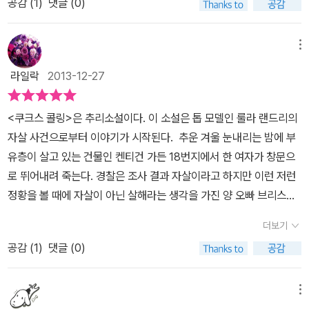
공감 (
1
)
댓글 (0)
시작한다. 룰라를 둘러싼 복잡한 인간관계들이 파헤쳐 지는데 유명인
사일수록 피상적인 관계가 아닌 진정한 관계에 있는 경우가 드물다는
사실을 확인할 수 있었다. 게다가 룰라는 입양아라 입양된 집에서도
메뉴
정상적인 사랑을 받지 못하고 자신의 친부모를 찾지만 그쪽도 역시
라일락
2013-12-27
제대로 된 가족이라 할 수 없었다. 그런 가운데 룰라의 막대한 재산에
대한 유언장의 존재를 알고 있던 로셸마저 죽은 채로 발견되고 스트
<쿠크스 콜링>은 추리소설이다. 이 소설은 톱 모델인 룰라 랜드리의
라이크는 범인과의 최후의 일전을 치르게 된다. 사실 범인을 논리적
자살 사건으로부터 이야기가 시작된다. 추운 겨울 눈내리는 밤에 부
으로 추리해보진 못해는데 이 사람이 범인이면 정말 반전이겠다고 생
유층이 살고 있는 건물인 켄티건 가든 18번지에서 한 여자가 창문으
각했던 인물이 범인으로 밝혀진다.사이코패스라 할 수 있는 그의 범
로 뛰어내려 죽는다. 경찰은 조사 결과 자살이라고 하지만 이런 저런
죄행각을 스트라이크가 목숨을 건 승부수를 던져 그를 제압하기에 이
정황을 볼 때에 자살이 아닌 살해라는 생각을 가진 양 오빠 브리스토
르니 전형적인 하드보일드식 결말을 선보였다. 너무나 다른 스트라이
가 사립 탐정 스트라이트에게 사건을 의뢰하면서 그 사건을 추적하는
크와 로빈은 예상 외로 찰떡궁합을 선보이며 사건을 해결하는데, 왠
더보기
과정이 그려진다.탐정소설하면 떠오르는 이야기는 셜록 홈즈와 루팡
지 어울리지 않을 것 같은 이들의 멋진 협력관계는 후속 작품이 나와
공감 (
1
)
댓글 (0)
의 이야기일 것이다. 성장기에 너무도 재미있게 읽었던 책들이다. 그
시리즈가 계속된다면 지금보다 더 발전된 관계가 되지 않을까 하는
런데 이런 정통 탐정소설은 독자들에게서 멀어지면서 새로운 기법의
기대를 갖게 했다. 조앤 K. 롤링표 미스터리는 나름대로 미스터리
추리소설들이 많이 읽히고 있다. 이 책은 룰라 랜드리의 자살에 얽힌
메뉴
스릴러로서의 재미를 선보였다. 사실 '해리포터' 시리즈가 너무 큰 성