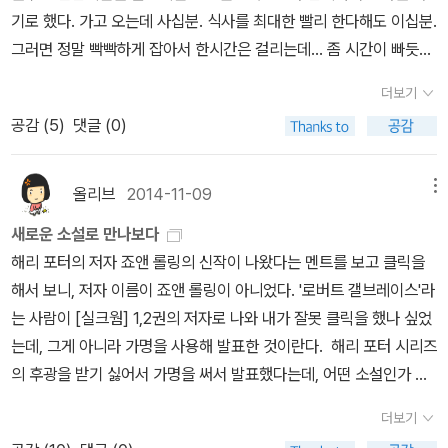
보이는 저급한 관심만이 있고 주변의 인물들도 모두가 저급한 모습을
기로 했다. 가고 오는데 사십분. 식사를 최대한 빨리 한다해도 이십분.
보여주고 있는데 약물에 취하여서 움직이는 미래가 아닌 현재만을 신
그러면 정말 빡빡하게 잡아서 한시간은 걸리는데... 좀 시간이 빠듯하
봉을 하면서 살아가고 있는 인물들과 자신이 가지고 있는 부와 인기
다. 피곤하긴 하겠지만 그래야 운동이 될테니.지금 배가 아프기 시작
더보기
에 대하여서 초연한 것으로 보이기를 원하고 있지만 실질적으로는 그
하는게 운동 효과인지 그냥 배가 아픈것인지는 모르겠지만 아무튼 다
러한 것에 좌우가 되어지는 인생의 모습만을 보여줍니다.
스트라이
공감 (
5
)
댓글 (0)
리는 조금 땡기듯하다. 평소 천천히 걷는 내 걸음을 버리고 오늘은 의
크와 로빈의 콤비에 등장을 하는 주변의 인물들도 룰라의 지인들과
식적으로 빨리 걷기를 했으니 느낌상 무리했다는 것일뿐 그리 달라진
비슷하게 자신이 처한 상황에서 가장 높은 수준에 있는 사람을 원하
것은 없을 것이다. 처음 읽을 때, 해리포터만큼 재밌지는 않다...라
올리브
2014-11-09
메뉴
고 있는 속물적인 모습이나 아니면 자신과는 상당한 차이를 가지고
는 느낌이었는데 지금은 왠지 해리포터를 다시 읽어보고 싶은 느낌이
새로운 소설로 만나보다
있지만 특이하다는 관점을 보여주기 위하여서 찾아가는 인물들이 배
들게끔하고 있다. 스트라이크 시리즈가 계속 된다면 역시 끝까지 읽
해리 포터의 저자 죠앤 롤링의 신작이 나왔다는 멘트를 보고 클릭을
치가 되어서 두명의 인생에 도움이 아닌 부담을 가중을 하는 관계를
고 싶어지겠지?
해서 보니, 저자 이름이 죠앤 롤링이 아니었다. '로버트 갤브레이스'라
보여주고 있는데 차후 시리즈가 등장을 한다면 로빈의 약혼자로 이름
는 사람이 [실크웜] 1,2권의 저자로 나와 내가 잘못 클릭을 했나 싶었
을 올리고 있는 인물은 사라지고 콤비가 새롭게 연인의 모습으로 등
는데, 그게 아니라 가명을 사용해 발표한 것이란다. 해리 포터 시리즈
장을 할 수가 있다는 사실을 보여줍니다.
사건의 구성에서 등장을 하
의 후광을 받기 싫어서 가명을 써서 발표했다는데, 어떤 소설인가 궁
는 범인을 찾아가는 과정에서 보여주고 있는 장면들은 이미 죽어있는
금해서 꼭 읽어봐야겠단 생각이 든다. 실크웜 1 / 2로버트 갤브레이
인물에 대하여서 정보를 얻기 위하여서 찾아가는 인물들이 생각을 하
더보기
스 지음, 김선형 옮김 / 문학수첩 / 2014년 11월 [실크웜] 1,2권은
는 룰라의 모습은 겉으로 보여지는 부분만을 강조를 하면서 그 인물