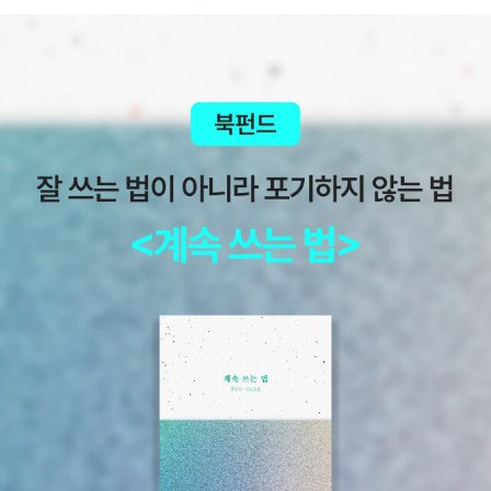
선된 수상작이라고 하니 어떨지 기대가 된다. 야구를 주제로 했다는
니 아쉽다. 원서 역시 품절이라니... 존 버닝햄존 버닝햄 지음, 엄혜
점에서도 그렇고. 일본소설에서는 미쓰다 신조의 <미즈치처
숙 옮김 / 비룡소 / 2006년 6월 위인들의 아주 특별한 순간 : 우
럼 가라앉는 것>이 눈에 먼저 띈다. 제10회 미스터리 대상을 받았다
리나라 편정제광 지음 / 아주좋은날 / 2014년 11월 아마도 그건
고 하니 작품의 질은 검증된 셈. <태양이 앉는 자리>는 제147회 나
아물거야셰인 코이잔 지음, 김경주 옮김 / 아카넷주니어 / 2014년 1
오키상을 수상한 츠지무라 미즈키의 작품이다. 고교 동창생들이 어른
0월
이 되면서 일어나는 아니꼬운(?) 일들을 소설로 쓴거라 충분히 공감
이 갈 만한 작품인듯! <데드맨>은 역시 살인데 관한 소설이다. 가와
이 간지라는 작가인데 간지나게 썼을런지 모르겠다. 그나저나 2000
대년 이후 일본 소설중에 살인이 너무 많이 나오는거 아냐 이거?
호주 작가 그레임 심시언의 <로지 프로젝트>가 나왔다. 드물
게 번역되는 호주의 문학작품인데, 과학도들의 연애담이 메인 주제인
이 작품이 프랑크푸르트 도서전에서도 주목받고 원고의 형태로 있을
때부터 주목을 받았다고 한다. 닉 페어웰의 <GO>는 한국에서 브라
질로 이민간 한국인 이민자 출신 작가다. 사실상 브라질 문학이라고
할 수 있는데, 한국인이 쓴 브라질 문학은 어떨지 궁금하다. <밤: 악몽
>은 문학동네에서 나온 일러스트가 있는 고전이다. 프랑스 작가 모파