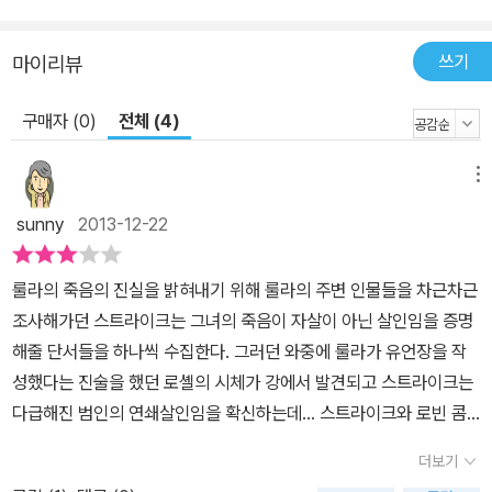
쓰기
마이리뷰
구매자 (0)
전체 (4)
메뉴
sunny
2013-12-22
룰라의 죽음의 진실을 밝혀내기 위해 룰라의 주변 인물들을 차근차근
조사해가던 스트라이크는 그녀의 죽음이 자살이 아닌 살인임을 증명
해줄 단서들을 하나씩 수집한다. 그러던 와중에 룰라가 유언장을 작
성했다는 진술을 했던 로셸의 시체가 강에서 발견되고 스트라이크는
다급해진 범인의 연쇄살인임을 확신하는데... 스트라이크와 로빈 콤
비(?)의 수사는 점점 진실을 향해 다가간다.여전히 모호한 진술과 정
더보기
황들이 난무하는 가운데 스트라이크는 단서를 모아 진실에 접근하기