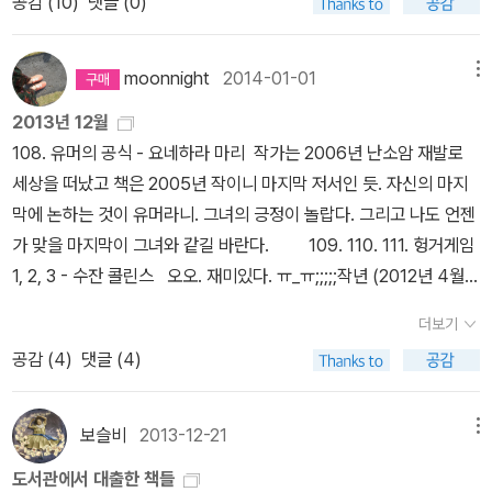
공감 (
10
)
댓글 (0)
예약판매중이고 동시에 구매하면 예쁜 머그컵까지 준다는데 머그컵
의 내면의 모습에는 관심이 없는 인물들이라는 사실을 통하여서 인기
디자인도 마음에 든다. [실크웜]은 [쿠쿠스 콜링]을 잇는 '코모란 스
를 얻은 인물들도 속은 썩어있다는 사실과 얼마나 인기가 부질없는지
트라이크 시리즈' 두 번째 이야기라서 이 책을 읽기 전에 [쿠쿠스 콜
에 대하여서 보여주고 있다고 생각을 합니다.
차우에 영상물로 만드
moonnight
2014-01-01
메뉴
링] 시리즈도 읽어봐야할 듯 싶은데... [세트] 쿠쿠스 콜링 세트 - 전
는것에 대하여서 염두를 두고 쓰인 것 같다는 생각을 하게 만들어주
2013년 12월
2권로버트 갤브레이스 지음, 김선형 옮김 / 문학수첩 / 2013년 12월
는 부분들이 많이 등장을 하는데 주변의 환경에 대한 묘사가 상당히
108. 유머의 공식 - 요네하라 마리 작가는 2006년 난소암 재발로
쿠쿠스 콜링 1 / 2로버트 갤브레이스 지음, 김선형 옮김 / 문학수
많이 사용이 되면서 인물들이 움직이고 장면을 따라가는 것이 아니라
세상을 떠났고 책은 2005년 작이니 마지막 저서인 듯. 자신의 마지
첩 / 2013년 12월 아래에 있는 [마이 매드 팻 다이어리] 역시 재
그들이 움직이는 장소에 대하여서 설명을 하기 위하여서 지면을 사용
막에 논하는 것이 유머라니. 그녀의 긍정이 놀랍다. 그리고 나도 언젠
미있을 것 같다. 영국 드라마의 원작 소설로 시청률 1위를 했다는데,
을 하고 있다는 생각을 줍니다.
가 맞을 마지막이 그녀와 같길 바란다. 109. 110. 111. 헝거게임
우리나라의 응답하라 1994 시리즈를 연상시킨다는 책 소개글을 읽
1, 2, 3 - 수잔 콜린스 오오. 재미있다. ㅠ_ㅠ;;;;;작년 (2012년 4월
었다. 1980년대 말 고등학생을 보냈던 뚱뚱한 소녀의 일기소설로 작
개봉이라고 되어있다;) 헝거게임 1편영화를 보고 원작을 읽어볼까 하
년 드라마화되어 유럽의 여성과 틴에이저에게 ‘매드팻’ 신드롬을 일
더보기
고 3권을 한꺼번에 사놨다가(당연히) 읽지 않고 있었는데 영화 2편
으켰다고 한다. 영국식 유머도 느낄 수 있을텐데, 원서로 읽으면 영어
공감 (
4
)
댓글 (4)
캐칭 파이어를 (눈물 콧물 짜며;;) 보고 나서 책을 들었다. 그리고는...
공부도 될 것 같다. 나중에 우리 아이에게 요 영어 원서를 꼭 구입해주
잠도 자지 않고 내리 읽었다. 역시 영화로 만들어지는데는 이유가 있
어야겠다. 마이 매드 팻 다이어리레이 얼 지음, 공보경 옮김 / 애플
다는 진리. orz;;; 희한한 책이다. -_- 유치하다 유치하다 하면서 읽는
보슬비
2013-12-21
메뉴
북스 / 2014년 11월 My Mad Fat Diary (Paperback)Earl,
데, 엉엉 울면서 페이지를 넘기는 나를 발견한다. -_ㅠ그저, 디스토피
Rae / Hodder Paperbacks / 2007년 8월 여자 나이 오십, 봄
도서관에서 대출한 책들
아를 배경으로 한 오락물이라 생각했더니, 이것은 성장에 관한 아픈