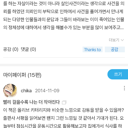
등은 출생에서부터 남다른 아픔과 갈등을 가지고 태어났다고 볼 수
를 하는 자살이라는 것이 아니라 살인사건이라는 생각으로 사건을 의
것만 여기서는 밝혀두겠습니다)의 말을 녹음하면서 모든 걸 해석/정
있다. 그밖의 인물들도 겉으로 보이는 모습과 내면의 감정은 '겉 다르
뢰를 하였던 의뢰인의 부탁으로 인하여서 사건을 풀어가면서 만나게
리해 주는 장면이 있습니다. 말이 길어지는 걸 보면 녹음을 하고 있으
고 속 다르다'는 말이 어울리는 이들이다. <쿠쿠스 쿨링>은 세밀하고
되는 다양한 인물들과의 문답과 그들이 바라보는 이미 죽어있는 인물
리라는 걸 짐작할 수 있습니다. 그리고 왜 범인이 특정 증거에 집착했
두뇌 회전이 빠른 스트라이트와 관찰력이 뛰어나고 효율적인 일처리
의 정체성에 대하여서 생각을 해볼수가 있는 부분을 많이 보여주고
는지도 알게 됩니다. 아주 우수하다고는 할 수 없겠지만 시간을 보내
에 능한 로빈의 콤비가 사건을 풀어나가는 것만으로도 재미있게 읽
있는데 백인가정에 입양이 되었던 흑인소녀가 자신만의 아름다움으
면서 읽기에 부족한 것은 아니라고 생각합니다. 140621-140621/1
더보기
을 수 있는 추리소설이고, 거기에 인간의 감추어진 내면, 즉 '보이는
로 인하여서 성공을 하였지만 피부색이 가지고 있는 차별의 감정에
40621
것만이 전부가 아니라는 것' 을 다시 한 번 생각하게 해 준다.
공감 (
0
)
댓글 (0)
대하여서 일종의 저항을 하면서 자신의 순수한 정체성을 찾기 위하여
서 부모를 찾지만 생모의 행동에서 느낄수가 있던 감정은 자신의 주
변에서 기생을 하는 다양한 인물들과 같이 자신을 이용을 하여서 돈
쓰기
마이페이퍼 (15편)
을 버는것에만 집착을 하면서 왜 자신이 정체성으로 인하여서 많은
고민을 하는지에 대하여서는 관심이 없는 모습을 보였기 때문에 더욱
chika
2014-11-09
메뉴
아프리카의 흑인문화에 대하여서 깊은 관심을 가지고 있었고 자신의
현재를 가지게 만들어준 아버지를 찾기 위하여서 노력을 하는 과정을
빨리 걸을수록 나는 더 작아진다
보여줍니다.
성공한 모델로 주변에 있는 사람들이 모두가 자신에게
이 책은 올리브 키터리지와 비슷한 느낌으로 감동을 받을 수 있을까?
많은 관심을 가지고 있지만 그러한 관심이 나타내는 부분은 오직 자
출판사 서평을 읽어보면 왠지 그런 느낌일 것 같아서 기대가 된다. 오
신의 돈을 향한 애정이나 아니면 명성을 얻을수가 있을지에 대하여서
늘부터 점심시간을 운동시간으로 활용해보고자 집에가서 식사를 하