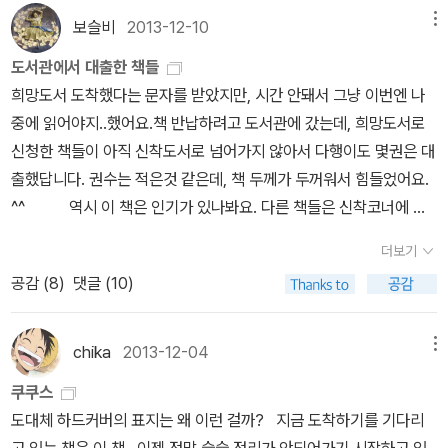
월 빚으로 지은 집아티프 미안 & 아미르 수피 지음, 박기영 옮김 /
을 메고 있는데 말이다.책이 쌓여 있어도 책에 욕심내는 사람들이 너
보슬비
2013-12-10
메뉴
열린책들 / 2014년 10월 나는 어떻게 일하는가비즈 스톤 지음,
무 많은 걸 발견했다. 책을 꽤 구입한다고 생각해도,
유향란 옮김 / 다른 / 2014년 11월 인생의 축제가 시작되는 정리
도서관에서 대출한 책들
이렇게나 많은 책을 아직 구입하지 못하고 있다니.좋은 책만을 골라
의 발견곤도 마리에 지음, 홍성민 옮김 / 더난출판사 / 2014년 11월
희망도서 도착했다는 문자를 받았지만, 시간 안돼서 그냥 이번엔 나
서 볼수도 없고, 재미있는 책만을 골라서 볼수도 없다. 한달에 시집을
그때 장자를 만났다강상구 지음 / 흐름출판 / 2014년 11월
중에 읽어야지..했어요.책 반납하려고 도서관에 갔는데, 희망도서로
한 권이라도 읽자 만날 다짐하지만, 생각처럼 되지 않는다.간간히 구
백년식당박찬일 지음, 노중훈 사진 / 중앙M&B / 2014년 11월
신청한 책들이 아직 신착도서로 넘어가지 않아서 다행이도 몇권은 대
입하기는 하지만 소설에 자꾸 밀리고 마는데,, 구입하고 싶은 시집들
EBS 다큐프라임 죽음EBS <데스> 제작팀 지음 / 책담 / 2014년 1
출했답니다. 권수는 적은것 같은데, 책 두께가 두꺼워서 힘들었어요.
도 신작이 꽤 나왔다. 한해를 마무리 해야하는 12월의
1월 진귀한 편지 박물관숀 어셔 엮음, 권진아 옮김 / 문학사상사
^^ 역시 이 책은 인기가 있나봐요. 다른 책들은 신착코너에 안
아침.새로 나온 책들이 뭐가 있을까 둘러보며, 기분 좋은 느낌을 받았
/ 2014년 10월 [진귀한 편지 박물관]은 그야말로 소장할 가치가
풀렸는데, 이 책만 다른분이 대출해가서 예약해두었어요.^^
다.한 해를 책으로 시작해서 책으로 끝나는 느낌도 꽤 괜찮다. 깊어가
더보기
있는 편지가 들어있는 책이라고 생각한다. 제목처럼 편지 박물관이라
는 겨울에 따뜻한 아랫목에 엎드려 책을 들여다보던 어린시절이 그리
공감 (
8
)
댓글 (10)
는 말에 눈에 확 띄는데, 꼭 읽어보고 싶고 우리 아이에게도 도움이 될
워지는 날이다. P.S. 후배에게 <정
편지들이 들어있을 것 같아서 아이에게도 권하고 싶은 책이다. 하지
글만리> 세트가 있어서 빌려 읽을까 고민중인데, 이렇게 턱하니 태백
만 역시 가격이 다소 부담스러운 책이다. 다큐처럼 일하고 예능처럼
chika
2013-12-04
메뉴
산맥 핸드북을 선물로 줘버리면 나는 무척이나 고민된다. 이를 어쩌
신나게정덕현 지음 / 중앙books(중앙북스) / 2014년 11월 우
나, 오늘 구입을 해 말어.
쿠쿠스
리 아이 괜찮아요서천석 지음 / 예담Friend / 2014년 11월 대한민
도대체 하드커버의 표지는 왜 이런 걸까? 지금 도착하기를 기다리
국의 학부모는 정말 바빠요. 점점 공부하기 시작하는 연령대가 낮아
고 있는 책은 이 책. 이젠 정말 슬슬 정리가 안되어가기 시작하고 있