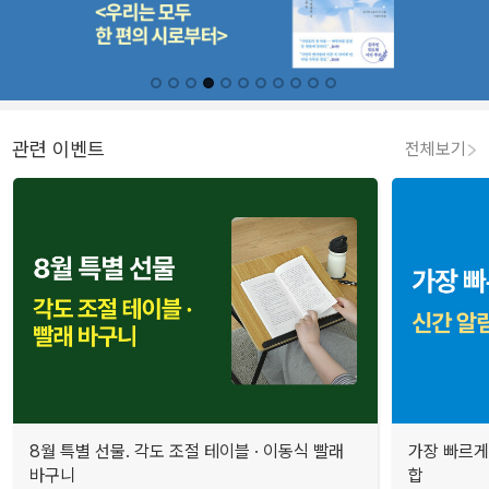
관련 이벤트
전체보기
8월 특별 선물. 각도 조절 테이블 · 이동식 빨래
가장 빠르게
바구니
합