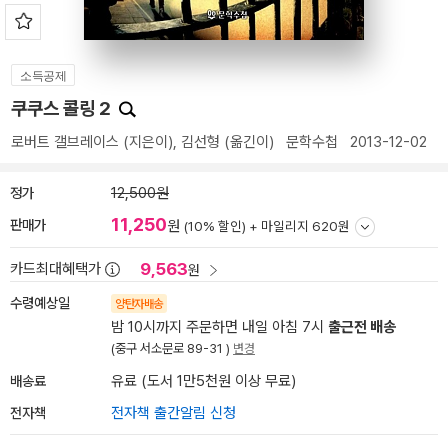
소득공제
쿠쿠스 콜링 2
로버트 갤브레이스
(지은이),
김선형
(옮긴이)
문학수첩
2013-12-02
정가
12,500원
11,250
판매가
원
(10% 할인) +
마일리지 620원
9,563
카드최대혜택가
원
수령예상일
양탄자배송
밤 10시까지 주문하면 내일 아침 7시
출근전 배송
(중구 서소문로 89-31 )
변경
배송료
유료 (도서 1만5천원 이상 무료)
전자책
전자책 출간알림 신청