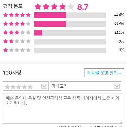
발휘해 자신만의 스타일로 재창조했다. 군인 출신의 가난한 사립탐
8.7
평점 분포
정, 톱스타의 죽음과 그 가족의 사건 의뢰, 용의자들과 주변 인물들의
44.4%
협잡과 음모로 표류하는 사건 등등. 겉으로 봤을 때 《쿠쿠스 콜링》은
기존의 탐정소설과 크게 다르지 않지만, 조금만 깊숙이 들여다보면
44.4%
그 차이를 금방 발견할 수 있다. 우선, 등장인물들이 저마다 뚜렷한 개
11.1%
성을 가지고 있으며, 이것을 스토리의 흐름 안에서 자연스럽게 드러
0%
내고 있다는 점이다. 슈퍼모델 룰라 랜드리는 소설이 시작되기 전 시
0%
점에서 단순히 죽어버린 것이 아니라, 이후에 등장하는 용의자를 비
롯한 여러 등장인물들을 통해 생전에 자신이 어떤 사람이었는지를 드
러낸다. 이 점은 전통적인 탐정소설이 희생자의 과거에 대해 간단히
100자평
게시물 운영 원칙
묘사하고 넘어가는 것과는 큰 차이를 보인다. 또 하나의 특징은 조앤
카테고리
K. 롤링의 신랄한 풍자 능력을 통해 드러난다. 외로운 슈퍼스타 룰라
랜드리의 사생활과 숨겨진 과거, 룰라의 친구가 되어준 노숙자 로셸,
아래층에서 평범하게 사는 것 같았지만 엄청난 갈등을 안고 살아가고
있는 룰라의 이웃인 베스티귀 부부 등, 등장인물들은 저마다 ‘일상’이
라는 가면을 쓰고 있지만 그 내면에는 비정상적인 감정들을 감추고