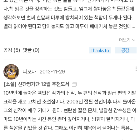
지는 아이들. 놀이터에서 뛰어노는 아이들이 줄어드는 슬픈 현실. 다
다.책 읽은 것을 정리하는 것도 힘들고. 엊그제 쌓아놓은 책들같은데
양한 과목의 공부 중에서 영어공부는 가장 큰 숙제라고 생각하는데,
생각해보면 벌써 한달째 마루에 방치되어 있는 책탑이 두개나 된다.
영어전문가 문단열 선생님의 영어교육에 대한 입장은 어떠한지 [문달
빨리 읽어야 된다고 담아놓지도 않고 마루에 패대기쳐 놓은 것인데
열의 아이가 행복해지는 영어공부법] 책을 통해 그의 생각을 엿보고
말그대로 방치되어 먼지가 쌓여가고 있으니 내 인생은 책으로 끝날
싶다. 문단열의 아이가 행복해지는 영어공부법문단열 지음 / 내일
더보기
것 같은 불길한 예감이야. 마스다 미리 시리즈가 또 나왔어!이건 어쩌
을여는책 / 2014년 10월 잠수네 프리스쿨 영어공부법이신애 지
공감 (
5
)
댓글 (0)
면 조금은 심심하게 읽히게 되는 책인지 모르겠지만 읽다보면 조금씩
음 / 알에이치코리아(RHK) / 2014년 4월 요즘 해외직구를 하는
중독되는 느낌이 든다. 어, 이건 내 얘긴데? 나만 그러는게 아니잖아.
사람들이 많아졌다. 나 역시 물건을 저렴하게 구입하고 싶어서 해외
맞아, 이럴 땐.... 나도 모르게 자꾸 맞장구치며 들여다보게 되는 이야
피오나
2013-11-29
메뉴
직구 생각을 하지만 발품파는 것도 그렇고 배송도 그렇고 계속 망설
기들은 정말 '공감'이라는 말을 하지 않을 수 없는 것이지. 아, 근데 책
이는 중이다.[컴플레인 잉글리시]는 '해외 직구, 해외여행에서 겪는
[소설] 신간평가단 12월 추천도서
장도 여유가 없는 형편에 자금 형편도 여유가 없어서 이것들을 들여
부당함에 영어로 항의하라!'는 부제가 붙어있는데, 기존 회화책에는
10년만에 돌아온 백민선 작가의 신작. 두 편의 신작과 일곱 편의 기발
놓을수가 없다. 사고싶은 책들은 많지만.그래도 머잖아 성탄인데. 올
없는 다양한 컴플레인에 대한 영어표현이 들어있어서 괜찮을 것 같
표작을 새로 고쳐낸 소설집이다. 2003년 절필 선언이후 다시 돌아온
해가 가기전에 나를 위한 책선물을 준비해볼수도.... 있을까? 이 시리
다. 컴플레인 잉글리시케일린 신 지음 / 길벗이지톡 / 2014년 11
그의 신작이 매우 기대가 된다. 현란한 젊은 문체, 발랄한 감수성은 아
즈는... 그냥 한번 훑어보고 싶은 책. 아니, 그보다도 오소희 저자의 에
월 평소에 늘상 먹던 요리만 해 먹어서, 새로운 요리를 하고 싶은데
마도 10년이라는 시간 동안 좀더 깊어지거나, 방향이 달라지거나, 다
세이가 나왔다. 남미 여행기는 아직 한권밖에 못 읽었는데? 그녀의
엄두가 잘 나지 않는다. 궁금한 요리가 있으면 레시피를 찾아서 인터
른 색깔을 입었을 것 같다. 그래도 여전히 제목에서 묻어나는 특유의
글은 흡입력있게 읽혀서 곧바로 다른 책도 읽을꺼야, 라는 결심을 하
넷 검색을 하는데, 요리책 하나 있으면 찬찬히 살펴보며 보다 다양한
감각은 여전하다. <혀끝의 남자>라니.. 내용이 궁금해질 수밖에 없는
게 하지만 나의 이 하찮은 일상은 그 결심을 곧바로 무너뜨리고 만다.