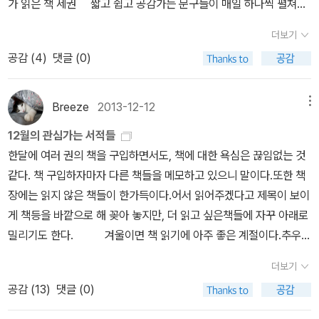
가 읽은 책 세권 짧고 쉽고 공감가는 문구들이 매일 하나씩 펼쳐보
재인 / 2014년 9월 암스테르담 가라지 세일 두 번째김솔 지음 /
1, 2 - 로버트 갤브레이스 생각보다 재미있다. +_+ 매력적인 캐릭터
면 좋은 책이다. 그림도 이쁘다. 유홍준 교수의 우리 옛그림과
문학과지성사 / 2014년 10월 섬, 짓하다김재희 지음 / 시공사 /
더보기
들. 그러나 조앤 K 롤링이 작가임을 밝히지 않았더라면 이 책이 우리
글씨에 대한 쉽고 재미난 해설을 들을 수 있는 책,그냥 집에 두고 두고
2014년 10월 그리고 남겨진 것들염승숙 지음 / 문학동네 / 201
공감 (
4
)
댓글 (0)
나라에 번역이나 됐을까? 아마 아닐 듯. -_-; 118. 식전 - 장인용
보면 좋은 책, 꼭 카톨릭 신부의 신앙간증 같은 책이지만우리
4년 10월 한입 코끼리황경신 지음 / 큐리어스 / 2014년 11월
올해의 마지막 책 음식에 관한 책을 워낙 좋아해서 신문에 난 신간서
의 아픈 전쟁의 상처를 돌아보게 하며사랑이 기적을 이루는 아니 기
모나코김기창 지음 / 민음사 / 2014년 10월 이반 오소킨의
평을 읽고 구입하게 되었는데.. 생각과는 달랐으나 -_- 재미있게 읽었
적이 사랑이 되는 그런 이야기다. 추운 겨울 움츠러드는 마음에 따스
인생 여행페테르 우스펜스키 지음, 공경희 옮김 / 연금술사 / 2014년
Breeze
2013-12-12
메뉴
다. 마지막 페이지를 덮고 티비를 틀었더니 보신각 타종 ^^ -------
한 물이 고이게 하는,,,우리는 왜? 라는 질문을 종종 하게 되는데 그의
10월 별명의 달인구효서 지음 / 문학동네 / 2013년 9월 차
12월의 관심가는 서적들
------------------------------------------------------------
생을 통해 그 질문을 계속하게 되는 책, 이 세권은 추천할만한 책
남들의 세계사이기호 지음 / 민음사 / 2014년 7월 여자라는 생
한달에 여러 권의 책을 구입하면서도, 책에 대한 욕심은 끊임없는 것
-------------------------------------------- 결혼식 전날 - 호
이다.
물마스다 미리 지음, 권남희 옮김 / 이봄 / 2014년 10월 자메이
같다. 책 구입하자마자 다른 책들을 메모하고 있으니 말이다.또한 책
즈미 흑흑. 길지 않은 단편만화집인데, 읽는 내내 훌쩍 훌쩍 ㅠ_ㅠ너
카의 열풍리처드 휴스 지음, 김석희 옮김 / 문학과지성사 / 2014년 1
장에는 읽지 않은 책들이 한가득이다.어서 읽어주겠다고 제목이 보이
무 사랑스러워서 함께 근무하는 후배 빌려줬는데, 분명 그냥 빌려준
0월 내가 잠들기 전에S. J. 왓슨 지음, 김하락 옮김 / 랜덤하우스
게 책등을 바깥으로 해 꽂아 놓지만, 더 읽고 싶은책들에 자꾸 아래로
건데! 선물 한 거 아닌데!! 아직도 돌려받지 못했다는. ㅠ_ㅠ 한 권 더
코리아 / 2011년 7월 헝거 게임 세트 - 전3권수잔 콜린스 지음,
밀리기도 한다. 겨울이면 책 읽기에 아주 좋은 계절이다.추우니
살까보다. ㅠ_ㅠ;;;;;;;;;;;;;;;;; 알라디너 여러분들. 모두 모두 HAPP
이원열 옮김 / 북폴리오 / 2011년 4월 보통의 존재이석원 지음 /
까 바깥에 나가기를 싫어해 집안에서만 있다보니까 책을 읽게 된다.
Y NEW YEAR!!!!!!!!!!!!!!!!!!!!!!!!!!!
달 / 2009년 11월 리더는 사람을 버리지 않는다김성근 지음 / 이
더보기
이렇게 읽고 싶은 책들이 자꾸 생겨나는데,책 읽는 사람들은 한정되
와우 / 2013년 3월 한국 프로야구 30년 레전드 올스타신명철.
공감 (
13
)
댓글 (0)
어 있나 보다.신문에 일 년에 책을 한 권도 읽지 않는 사람이 태반이라
최민규 지음, 한국야구위원회 기획 / 랜덤하우스코리아 / 2011년 9
니.믿을수 없을 정도다. 내가 보는 이웃들은 모두 책에 목