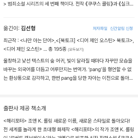
> 범죄소설 시리즈의 세 번째 책이다. 전작 《쿠쿠스 콜링》과 《실크
치며 룰라 랜드리의 경비원, 운전기사, 삼촌, 친구, 동료 들을 만나 사
웜》은 각각 2013년과 2014년에 출간되었다. 로버트 갤브레이스의
건을 조사해나가는데, 각각의 인물들이 룰라의 죽음과 관련해 예상보
<코모란 스트라이크> 시리즈는 BBC One에서 텔레비전 드라마로
다 더욱 복잡하게 개입되어 있다는 사실을 알게 된다. 뿐만 아니라 룰
옮긴이:
김선형
저자파일
신간알림 신청
방송될 예정이다. 브론테 필름 앤드 텔레비전이 제작을 맡는다.
라의 아래층 이웃은 룰라가 어떤 남자와 싸우고 나서 발코니에서 떨
어졌다는 진술을 내놓고, 급기야 증인들 중 하나는 스트라이크와 만
최근작 :
<나만 아는 단어>
,
<[북토크] <디어 제인 오스틴> 북토크>
,
나고 헤어진 뒤 몇 시간 후에 죽은 채로 발견된다. 룰라의 숨겨진 가정
<디어 제인 오스틴>
… 총 195종
(모두보기)
사와 갈등, 그리고 그것이 금전적인 문제로까지 이어지며 사건은 전
울창하고 낯선 텍스트의 숲 어귀, 빛이 달라질 때마다 자꾸만 모습을
혀 예측하지 못한 방향으로 흘러가는데….
바꾸는 외국어를 더듬고 어루만지는 번역가. ‘pang’을 형언할 수 없
는 환상통으로 감각하고, 한번 pang을 당한 자아는 이전으로 돌아갈
수 없다고 믿는다. ‘Poignant’은 pang이 꿰뚫고 지나간 자리에서 가
라앉는 어떤 찬란한 사무침의 형용사. 우리에게 앎을 주고 깨달음을
주지만 또한 우리를 찌르고 상처입히고 관통하는 문학 같은. 감춰뒀
출판사 제공 책소개
던 의미를 급작스럽게 드러낸 단어로는 ‘Bless’가 있다. 축복의 빛깔
<해리포터> 조앤 K. 롤링 새로운 이름, 새로운 스타일로 돌아오다!
은 무얼까? 무구한 폭포수의 물방울도, 함부로 바다에 엎질러진 유독
전 세계를 놀라게 한 초대형 화제작 <해리포터>의 작가 조앤 K. 롤링
한 유막도, 특별한 빛이 비추는 어느 순간에는 ‘iridescent’하다고 말