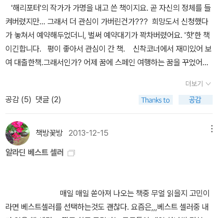
은 끝나지 않았다박경희 지음, 김인옥 그림 / 고려문화사 / 2014년 1
'해리포터'의 작가가 가명을 내고 쓴 책이지요. 곧 자신의 정체를 들
이야기였다. 어른이 되려면, 이곳에서 벗어나려면, 좀 더 나은 곳으로
1월 어렸을 적에 (아마도 20대?) [여자 마흔 다섯] 이라는 소설을
켜버렸지만... 그래서 더 관심이 가버린건가??? 희망도서 신청했다
가려면, 치러야 하는 희생들, 버려야 하는 소중한 것들. 그래, 이건 해
읽었던 기억이 난다. 그 땐 내 나이 마흔 다섯엔 과연 무엇을 하며 어
가 놓쳐서 예약해두었더니, 벌써 예약대기가 꽉차버렸어요. '핫'한 책
피엔딩인가? 나는 모르겠다. '넌 날 사랑해.진짜야. 가짜야?''진짜야.
떻게 살고 있을까 상상이 안 되었는데.... 이제는 그 나이 즈음에 다가
이긴합니다. 평이 좋아서 관심이 간 책. 신착코너에서 재미있어 보
' 왜 이렇게 슬프기만 한 걸까. 112. 여자끼리 떠나는 세계 여행 - 매
서고 있는 내 자신을 발견하게 된다. 내 마음은 아직도 20대인데...
여 대출한책.그래서인가? 어제 꿈에 스페인 여행하는 꿈을 꾸었어요.
리베스 본드 이건 나의 문제다. 여자끼리 떠나고 싶지 않다. -_- 그렇
이번에 [여자 나이 오십, 봄은 끝나지 않았다] 책을 알게 되면서 제목
가우디의 건물들을 보며 감동했었는데... 영화와 TV드라마, 책도 읽
다고 남자와 가는 여행은 더 끔찍하다. 떠난다면, 혼자다. 이 책의 미
더보기
그 자체만으로도 공감이 되었는데 책 소개 글을 읽고나선 더더욱 공
었으니 영어책 읽어도 괜찮을것 같아서...^^;; 정말 간단한데 맛있는
덕은 존재한다. 아주 오랜만에, 여행하고 싶다고 느꼈다. 아르헨티나
공감 (
5
)
댓글 (2)
감을 하고 말았다. '맞아, 나의 봄은 아직 끝나지 않았어.' 내 나이 오
지 궁금한책. ^^ 보르코 시건 4번째 책이 올해 출간되어 정말 다행
의 부에노스 아이레스,남아공 케이프타운. 그리고 모로코 ^^ 113.
십. 멀지 않은 미래에 도달하게 될 오십에 난 그렇게 다시 봄을 맞이하
이예요. 아직 판매도도 괜찮으니 다음 시리즈들도 출간되겠지요. ^^
인생수업 - 법륜 종교는 없지만 스님의 법륜스님의 책을 좋아한다. 딱
고 싶다. 그 이외에 요즘 새로나온 소설, 에세이를 중심으로 읽고 싶
책방꽃방
2013-12-15
메뉴
히 새로운 내용은 없지만, 인생이 뭐 그러하지 않나. 뭐 새로운 건 없
은 책들을 살펴보았다. 헝거 게임 세트 3권이 50% 할인을 하고 있어
다는. 114. 고독한 밤의 코코아 - 다나베 세이코 1928년 생 작가
알라딘 베스트 셀러
서 제일 관심이 가며, 최근 청와대에서도 리더쉽 강연도 하셨다는데
님의 이토록 산뜻 발랄한 소설 ^^ 게다가 이 책 나온지 30년이 넘었
김성근 감독님의 저저인 [리더는 사람을 버리지 않는다]는 꼭 읽어봐
다는. ;;;내가 혹 여든이 되어도 살아남는다면 이렇게 상큼한 생각으로
야겠다. 교장나가오카 히로키 지음, 김선영 옮김 / 비채 / 2014년 1
머리를 채우고 싶다. 115. 독서공감 사람을 읽다. - 이유경 역시
매일 매일 쏟아져 나오는 책중 무얼 읽을지 고민이
0월 해변빌라전경린 지음 / 자음과모음(이룸) / 2014년 10
좋은 글은 종이책으로 손에 들고, 다시 음미할 때 더 빛납니다. 다락방
라면 베스트셀러를 선택하는것도 괜찮다. 요즘은,,,베스트 셀러중 내
월 무지개를 연주하는 소년히가시노 게이고 지음, 김난주 옮김 /
님 수고 많으셨어요. 감사합니다. ^^ 116. 117. 쿠쿠스 콜링