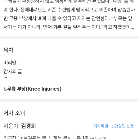
학생들이 부상당하지 않고 행복하게 춤추려면 무엇보다 “예방”을 해
야 한다. 전해내려오는 기존 수련법에 맹목적으로 의존하며 답습한다
면 무용 부상에서 빠져 나올 수 없다고 저자는 단언한다. “부모는 앞
서가는 이가 아니라, 먼저 가본 길을 알려주는 이다.”라고 하였듯이,
선생(先生)도 마찬가지이다. 부모가 자식이 위험한 길을 가지 않도
록 알려주듯이, 저자 역시 학생들이 아프지 않기를 바라는 간절한 마
목차
음을 담아 본인의 경험과 나름의 해결 방안을 담아 이 책을 펴냈다.
머리말
감사의 글
I. 무릎 부상(Knee Injuries)
저자 소개
지은이:
김경희
저자파일
신간알림 신청
최근작 :
<보여주는 몸, 느끼는 몸>
… 총 1종
(모두보기)