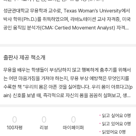
성균관대학교 무용학과 교수로, Texas Woman’s University에서
박사 학위(Ph.D.)를 취득하였으며, 라바노테이션 교사 자격증, 미국
공인 움직임 분석가(CMA: Certied Movement Analyst) 자격증,
BodyMind DancingTM 교사 자격증, ISMETA 등록 소매틱 움직
임 치료사(RSMT), 소매틱 무용 교육자(RSDE) 자격증을 취득하
고, 현재 Somatic Balletⓡ와 Somatic Dancingⓡ 학습 프로그
출판사 제공 책소개
램을 개발하여 지속적인 연구와 교육에 주력하고 있다.
무용을 배우는 학생들이 부상당하지 않고 행복하게 춤추기를 위해서
는 어떤 마음가짐을 가져야 하는지, 무용 부상 예방책은 무엇인지를
수록한 책 “우리의 몸은 아픈 것을 싫어합니다. 우리 몸이 아프다고(p
ain) 신호를 보낼 때, 즉각적으로 자신의 몸을 꼼꼼히 살펴보고, 생각
해 보십시오.” 저자의 말처럼 이 연구는, 무용을 배우는 이들과 통증
원인을 함께 찾아보고 더 큰 부상으로 이어질 확률을 낮추기 위해 시
읽고 싶어요 0명
0
0
0
작되었다. 학생들이 부상당하지 않고 행복하게 춤추려면 무엇보다
읽고 있어요 0명
100자평
리뷰
마이페이퍼
“예방”을 해야 한다. 전해내려오는 기존 수련법에 맹목적으로 의존하
읽었어요 0명