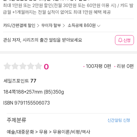
최대 1만원 또는 2만원 할인(전월 30만원 또는 60만원 이용 시) / 카드 발
급월 +1개월까지는 전월 실적이 없어도 최대 1만원 혜택 제공
카드/간편결제 할인
무이자 할부
소득공제 860원
관심 저자, 시리즈의 출간 알림을 받아보세요
신청
0
100자평 0편
리뷰 0편
세일즈포인트
77
184쪽
188*257mm (B5)
350g
ISBN 9791155506073
주제분류
신간알림 신청
예술/대중문화
>
무용
>
무용이론/비평/역사