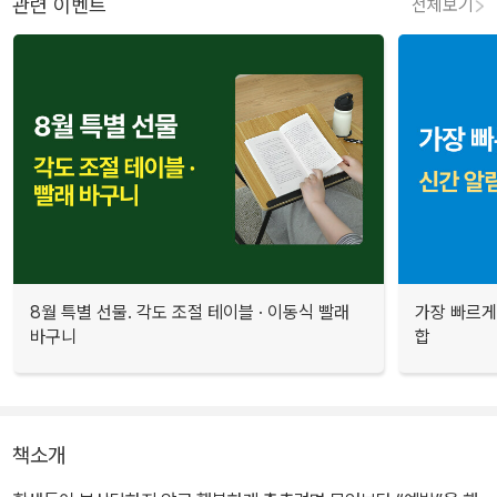
관련 이벤트
전체보기
8월 특별 선물. 각도 조절 테이블 · 이동식 빨래
가장 빠르게
바구니
합
책소개