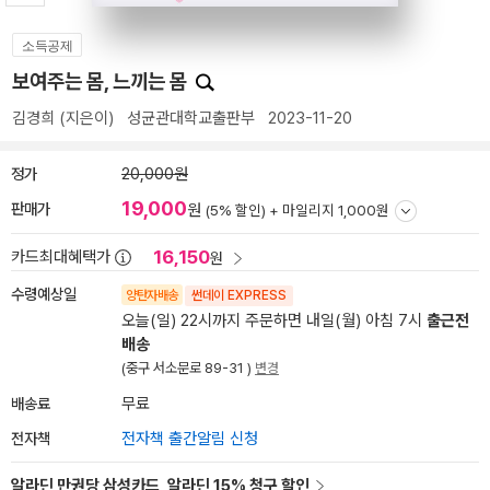
소득공제
보여주는 몸, 느끼는 몸
김경희
(지은이)
성균관대학교출판부
2023-11-20
정가
20,000원
19,000
판매가
원
(5% 할인) +
마일리지 1,000원
16,150
카드최대혜택가
원
수령예상일
양탄자배송
썬데이 EXPRESS
오늘(일) 22시까지 주문하면 내일(월) 아침 7시
출근전
배송
(중구 서소문로 89-31 )
변경
배송료
무료
전자책
전자책 출간알림 신청
알라딘 만권당 삼성카드, 알라딘 15% 청구 할인