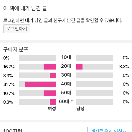
며 답습한다면 무용 부상에서 빠져 나올 수 없다고 저자는 단언한다.
이 책에 내가 남긴 글
“부모는 앞서가는 이가 아니라, 먼저 가본 길을 알려주는 이다.”라고
하였듯이, 선생(先生)도 마찬가지이다. 부모가 자식이 위험한 길을
로그인하면 내가 남긴 글과 친구가 남긴 글을 확인할 수 있습니다.
가지 않도록 알려주듯이, 저자 역시 학생들이 아프지 않기를 바라는
로그인하기
간절한 마음을 담아 본인의 경험과 나름의 해결 방안을 담아 이 책을
펴냈다.
구매자 분포
10대
0%
0%
20대
8.3%
16.7%
30대
0%
8.3%
40대
0%
41.7%
50대
0%
16.7%
60대
0%
8.3%
여성
남성
100자평
게시물 운영 원칙