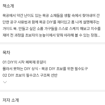
책소개
목공에서 약간 난이도 있는 목공 소재들을 생활 속에서 찾아내어 간
단한 공구 사용법과 함께 목공 DIY를 재미있고 폼 나게 설명해주는
가이드 북. 만들고 싶은 소품 가구들을 스스로 스케치 해보고 치수를
재어 전 과정을 초보자의 눈높이에서 맞춰 따라해 볼 수 있는 장점이
책 내용 속에 듬뿍 배어 있다.
목차
꼭 비싼 목재나 철물, 공구 등에 의지하지 않고서도 쉽게 핸드 메이드
할 수 있다는 점이 이 책이 갖는 핵심이며, 특히 집안 분위기와 여러
01 DIY의 시작 폐목재 옷걸이
자투리 공간들과도 잘 어우러지는 가구들을 만들 수 있는 톡톡 튀는
몰라서 못하는 DIY 상식 - 목공 DIY 초보를 위한 필수도구
아이디어가 돋보인다.
02 DIY 초보의 필수코스 구조목 선반
저자 소개