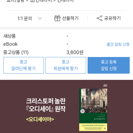
요리/살림
>
집/인테리어
>
인테리어
선물하기
공유하기
새상품
-
eBook
-
출간 알림 신청
중고상품 (11)
3,800원
중고
중고
중고 등록
알라딘에 팔기
회원에게 팔기
알림 신청