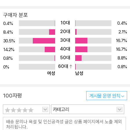
도 쉽게 핸드 메이드 할 수 있다는 점이 이 책이 갖는 핵심이며, 특히
집안 분위기와 여러 자투리 공간들과도 잘 어우러지는 가구들을 만들
구매자 분포
수 있는 톡톡 튀는 아이디어가 돋보이는 점도 큰 유익이 될 것입니다.
10대
0.4%
0.4%
계절이 바뀔 때마다 집안 분위기에 신경을 쓰게 되는 것은 어쩌면 당
20대
2.1%
8.4%
연한 일입니다. 목공 DIY는 이러한 신경 쓰임을 가벼운 몸짓으로 해
30대
16.7%
30.5%
결할 수 있도록 안내합니다. 살고 있는 집이 아파트든 단독주택이든,
40대
다세대주택이든 공간의 활용에 따라 집안 분위기는 크게 달라질 수
16.7%
14.2%
있습니다. 이 책은 이미 만들어진 짜맞춤 가구에 비해 규격화되지는
50대
8.8%
0.8%
않았어도 나름 세련된 멋과 다양한 스타일을 제공함으로써 집안을 화
60대
0.8%
0%
여성
남성
사한 스타일로 커스터마이징 할 수 있는 아이디어와 소품 가구 제작
법들을 상세히 알려주고 있습니다. 그렇다고 목공 DIY와는 거리가
멀다고 느꼈던 생초보 저자가 무턱대고 만든 책이라 허접할 거라 생
100자평
게시물 운영 원칙
각하면 큰 오산. 일러스트에 능한 저자의 솜씨로 가구의 도면과 따라
하기 등을 상세히 기록하여 누구나 손쉽게 목공 DIY의 기본 스킬들
카테고리
을 익힐 수 있습니다.