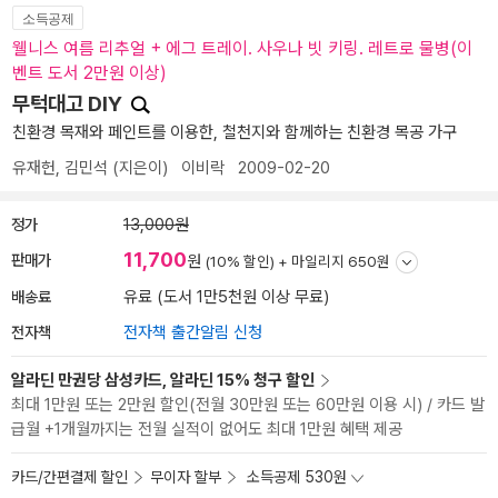
소득공제
웰니스 여름 리추얼 + 에그 트레이. 사우나 빗 키링. 레트로 물병(이
벤트 도서 2만원 이상)
무턱대고 DIY
친환경 목재와 페인트를 이용한, 철천지와 함께하는 친환경 목공 가구
유재헌
,
김민석
(지은이)
이비락
2009-02-20
정가
13,000원
11,700
판매가
원
(10% 할인) +
마일리지 650원
배송료
유료 (도서 1만5천원 이상 무료)
전자책
전자책 출간알림 신청
알라딘 만권당 삼성카드, 알라딘 15% 청구 할인
최대 1만원 또는 2만원 할인(전월 30만원 또는 60만원 이용 시) / 카드 발
급월 +1개월까지는 전월 실적이 없어도 최대 1만원 혜택 제공
카드/간편결제 할인
무이자 할부
소득공제 530원