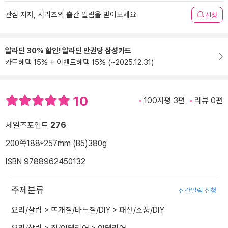
관심 저자, 시리즈의 출간 알림을 받아보세요
신청
알라딘 30% 할인! 알라딘 만권당 삼성카드
카드혜택 15% + 이벤트혜택 15% (~2025.12.31)
10
100자평 3편
리뷰 0편
세일즈포인트
276
200쪽
188*257mm (B5)
380g
ISBN 9788962450132
주제분류
신간알림 신청
요리/살림
>
뜨개질/바느질/DIY
>
패션/소품/DIY