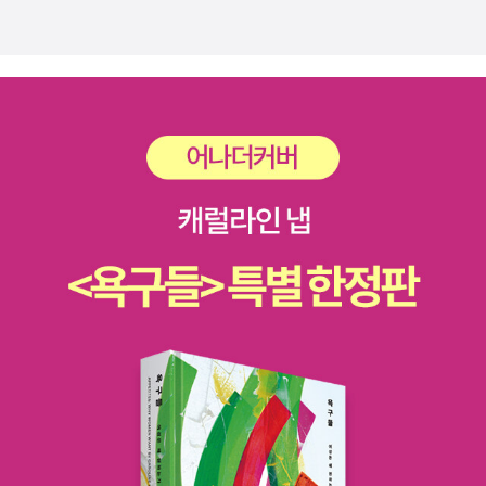
서의 역할’이란 단순한 소개도 그리 나쁘지 않다 생각을 하며, 거칠 것
없는 ‘소통’으로의 가능성 문이 활짝 열려 있기를 기대한다. 또한 번쩍
하고 머릿속으로 박혀 들어오다시피 한 ‘기상천외한 발상’들이 어떤
구상과 절묘한 마무리를 통해 덧입혀졌을까&변화무쌍한 울림으로 다
가왔으면 좋겠다는 바람도 함께.| 원제 The Poet (1996) 죽은 자들
이 남기는 어둠의 시인 포의 시구, 마지막에 이르러서야 모두 연결되
는 기이한 살인 사건들, 미국 전역에서 이어지는 끊임없는 추적… 인
간만이 느낄 수 있는 가장 내밀하고 심리적인 공포를 자극하는 고품
격 크라임 스릴러 <시인>이 지금 공개된다. 이 작품의 전체적인 분위
기를 형성하는 포의 시는 형의 꾸며진 유언이자 연쇄살인범이 남긴
메시지로 살인범의 심리를 대변하는 한편, 죄책감 덩어리이자 상처투
성이인 잭의 마음을 표현하는 역할을 한다. 어둠의 시인 에드가 앨런
포는 수많은 장르소설 작가들에게 훌륭한 소재가 되어 왔는데 이 작
품에서 코넬리는 가장 독특하고도 세련된 방식으로 크라임 스릴러 속
에 이 시인을 녹여낸다.: 오래전부터 병원 미스터리 포함 범죄 스릴러
를 써보고 싶다는 막연한 바람을 가져왔다. 병원 관련은 전공서적을