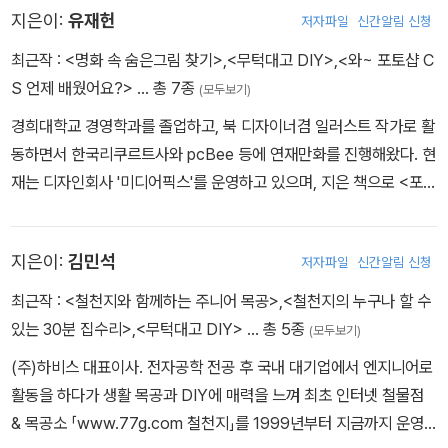
지은이:
유재헌
저자파일
신간알림 신청
최근작 :
<명화 속 숨은그림 찾기>
,
<무턱대고 DIY>
,
<와~ 포토샵 C
S 언제 배웠어요?>
… 총 7종
(모두보기)
경희대학교 경영학과를 졸업하고, 북 디자이너겸 일러스트 작가로 활
동하면서 한국리쿠르트사와 pcBee 등에 연재만화를 진행해왔다. 현
재는 디자인회사 '미디어픽스'를 운영하고 있으며, 지은 책으로 <포토
샵 테마별 웹디자인>, <밀레니엄 시리즈 포토샵 7> 등이 있다.
지은이:
김민석
저자파일
신간알림 신청
최근작 :
<철천지와 함께하는 주니어 목공>
,
<철천지의 누구나 할 수
있는 30분 집수리>
,
<무턱대고 DIY>
… 총 5종
(모두보기)
(주)하비스 대표이사. 전자공학 전공 후 국내 대기업에서 엔지니어로
활동을 하다가 생활 목공과 DIY에 매력을 느껴 최초 인터넷 철물점
& 목공소 「www.77g.com 철천지」를 1999년부터 지금까지 운영