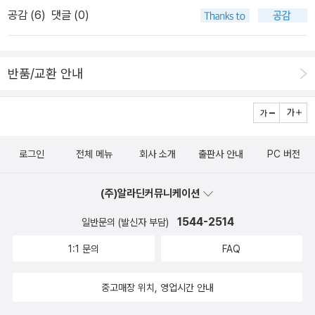
스트에 포함하지 않았단 것을 주문하면서 알았다. 그때 책 소개가 없
공감 (
6
)
댓글 (0)
었던 지라, 나중에 덧붙인다고 해놓고 잊어먹은 모양이다. 나랑 친구
랑 나란히 관심을 보이며 되새기고 있는 시집, [태아의 잠] 문득 그리
운 마음에 뒤적거리게 되는, 그 어떤 절차나 이런저런 이유 없이 무작
반품/교환 안내
정 이끌려야 한다, 막연한 생각….2008년 초 출간되어 화제를 모았
던 SF 대표 작가 10인 단편선 <얼터너티브 드림>에 이어 새로운 창
작 SF 단편집이 황금가지에서 출간되었다. 외계 생명체와 소통하고
미래로부터 우편물을 받으며, 인간보다 더 인간다운 로봇이 활보하는
로그인
전체 메뉴
회사 소개
출판사 안내
PC 버전
등 젊은 SF 작가 10인의 기상천외한 발상이 매력적인 <유, 로봇>은
국내 창작 SF를 주도하고 있는 듀나를 비롯하여, 꾸준한 작품 활동을
(주)알라딘커뮤니케이션
통해 많은 팬을 확보하는 한편, 각종 문학상 수상 등 작품성을 인정받
고 있는 김보영, 배명훈, 김주영, 정소연 등 온라인 인기 작가들의 개
1544-2514
일반문의 (발신자 부담)
성 넘치는 단편들을 수록하였다. SF는 복잡하고 고리타분하다는 편
1:1 문의
FAQ
견을 가진 대중들의 기호에 맞춰 쉽게 읽히면서도 SF적 매력을 고스
란히 간직한 작품들로 구성하여, 훌륭한 SF 입문서의 역할도 기대된
중고매장 위치, 영업시간 안내
다.: 여러 작가들의 단편집이라 더욱 궁금해지는 듯. ‘훌륭한 SF 입문