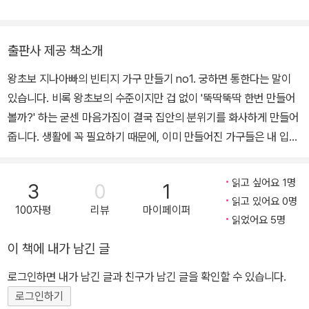
하고 있다. 『30분 집수리』, 『쥬니어목공』, 『철천지의 친환경 목공』
등을 집필하였고 신문, 잡지 및 KBS, EBS, MBC 등 공중파에 출연
중이며 유익한 집수리, 생활목공 정보 등을 선보여 선진 소비문화인
출판사 제공 책소개
DIY 보급 사업에 공헌하고 있다.
왕초보 지나아빠의 빈티지 가구 만들기 no1. 궁하면 통한다는 말이
있습니다. 비록 왕초보의 수준이지만 겁 없이 '뚝딱뚝딱 한번 만들어
볼까?' 하는 굳센 마음가짐이 결국 집안의 분위기를 화사하게 만들어
줍니다. 생활에 꼭 필요하기 때문에, 이미 만들어진 가구들은 내 입맛
에 맞지 않거나 유통기한이 충분히 지나 너무 낡아 버린 가구들을 손
한번 봐줘서 깔끔하게 재탄생 시키는 일이야 말로 초보 목공자들이
읽고 싶어요 1명
3
0
1
갖는 뿌듯함이 아닐까 생각합니다. 이 책은 쉬운 목공에서 약간 난이
읽고 있어요 0명
100자평
리뷰
마이페이퍼
도 있는 목공 소재들을 생활 속에서 찾아내어 간단한 공구 사용법과
읽었어요 5명
함께 목공 DIY를 재미있고 폼 나게 설명해주는 가이드 북입니다. 만
이 책에 내가 남긴 글
들고 싶은 소품 가구들을 스스로 스케치 해보고 치수를 재어 전 과정
을 초보자의 눈높이에서 맞춰 따라해 볼 수 있는 장점이 책 내용 속에
로그인하면 내가 남긴 글과 친구가 남긴 글을 확인할 수 있습니다.
듬뿍 베어 있습니다. 꼭 비싼 목재나 철물, 공구 등에 의지하지 않고서
로그인하기