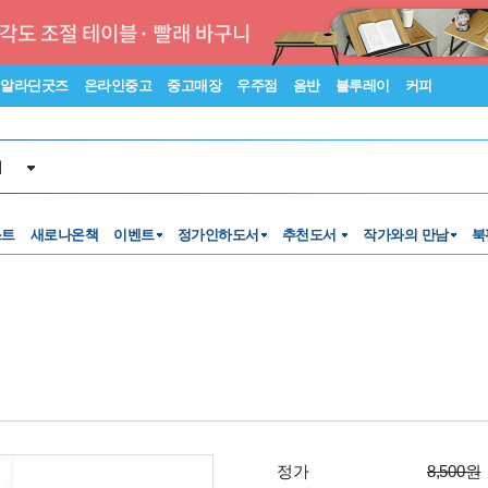
알라딘굿즈
온라인중고
중고매장
우주점
음반
블루레이
커피
서
스트
새로나온책
이벤트
정가인하도서
추천도서
작가와의 만남
북
정가
8,500원