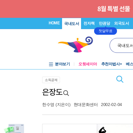
HOME
전자책
만권당
외국도서
국내도서
첫달무료
국내도
분야보기
오뒷세이아
추천마법사
베
소득공제
은장도
한수영
(지은이)
현대문화센터
2002-02-04