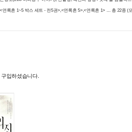
<연록흔 1~5 박스 세트 - 전5권>
,
<연록흔 5>
,
<연록흔 1>
… 총 22종
(
도 구입하셨습니다.