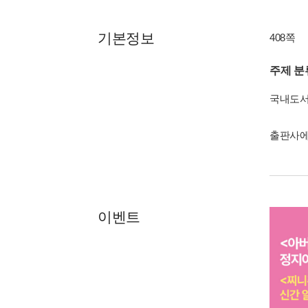
기본정보
408쪽
주제 분
국내도
출판사에
이벤트