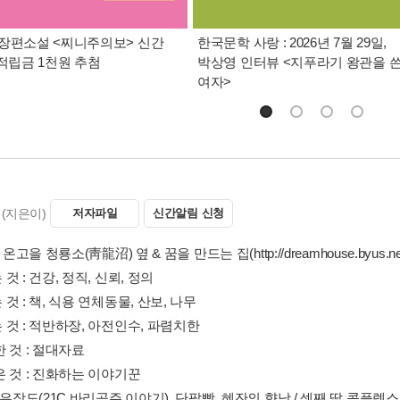
장편소설 <찌니주의보> 신간
한국문학 사랑 : 2026년 7월 29일,
 적립금 1천원 추첨
박상영 인터뷰 <지푸라기 왕관을 
여자>
(지은이)
저자파일
신간알림 신청
 온고을 청룡소(靑龍沼) 옆 & 꿈을 만드는 집(http://dreamhouse.byus.n
것 : 건강, 정직, 신뢰, 정의
것 : 책, 식용 연체동물, 산보, 나무
것 : 적반하장, 아전인수, 파렴치한
 것 : 절대자료
은 것 : 진화하는 이야기꾼
 은장도(21C 바리공주 이야기), 단팥빵, 혜잔의 향낭 / 셋째 딸 콤플렉스, 설빙