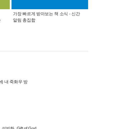
가장 빠르게 받아보는 책 소식 - 신간
경기컬처패스 1만원 
쓴
알림 총집합
et) 내 죽화우 방
화, Gift of God