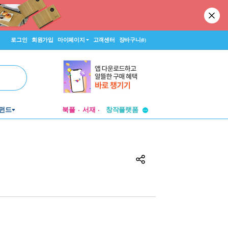
로그인
회원가입
마이페이지
고객센터
장바구니
(0)
투비컨티뉴드
펀드
북플
서재
창작플랫폼
투비컨티뉴드