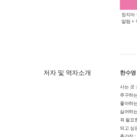
정지아 
알림 +
저자 및 역자소개
한수영
사는 곳 :
추구하는 
좋아하는 
싫어하는 
꼭 필요한
되고 싶
출간작 :