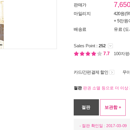
7,65
판매가
마일리지
420원(5
+ 5만원
배송료
유료 (도
Sales Point :
252
7.7
100자평(
카드/간편결제 할인
무이
절판
판권 소멸 등으로 더 이상 
절판
보관함 +
- 절판 확인일 : 2017-03-09