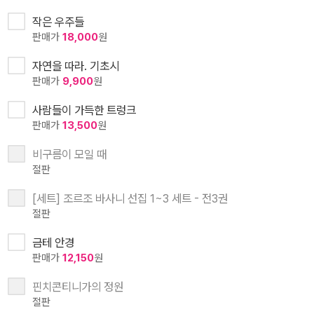
작은 우주들
판매가
18,000
원
자연을 따라. 기초시
판매가
9,900
원
사람들이 가득한 트렁크
판매가
13,500
원
비구름이 모일 때
절판
[세트] 조르조 바사니 선집 1~3 세트 - 전3권
절판
금테 안경
판매가
12,150
원
핀치콘티니가의 정원
절판