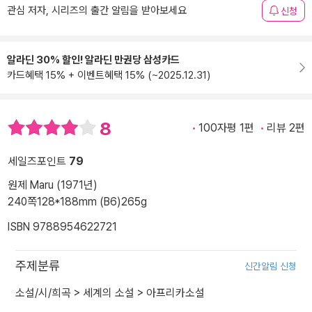
관심 저자, 시리즈의 출간 알림을 받아보세요
신청
알라딘 30% 할인! 알라딘 만권당 삼성카드
카드혜택 15% + 이벤트혜택 15% (~2025.12.31)
8
100자평 1편
리뷰 2편
세일즈포인트
79
원제 Maru (1971년)
240쪽
128*188mm (B6)
265g
ISBN 9788954622721
주제분류
신간알림 신청
소설/시/희곡
>
세계의 소설
>
아프리카소설