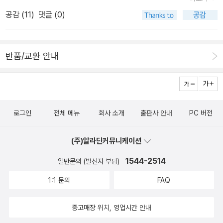
이다. 구소은이라는 신예작가인데 디아스포라적인 가족의 모습을 그
자유의 바람을 일으킬 첫 숨통을 틔운다. 척박한 아프리카 현실에 자
다루고 있다. 그러나 권력을 잡은 남자에 의한 여성에 대한 착취가 아
공감 (
11
)
댓글 (0)
렸다고 한다. 영미소설중에서는 딱히 손에 걸리는게 없었는
유와 평등의 비구름을 몰고올 이야기 가장 끔찍한 악몽은 같은 동족
니라, 피부색의 농도와, 같은 농도의 피부색일지라도 종족에 따른 권
데, 주디 블런델의 <그 여름의 거짓말>이 가장 먼저 눈에 띄었다. 작
내에 투사된 피지배의 그림자가 고스란히 내재화된 현실일 것이다.
력의 유무에서 발생하는 차별에 천착한다. 이 작품은 베시 헤드가 망
품활동 20년만에 자신의 실명으로 작품을 발표하는 것이라고 한다.
여러 부족과 인종으로 구성된 남아프리카공화국에서 토착민의 삶과
명한 보츠와나의 세로웨에 정착해서 쓴 <비구름이 모일 때>, <마루
반품/교환 안내
그간 무슨 사연이 있었는지 소설을 읽어보면 알 수 있을까? <테스팅
그곳을 점령하여 선교사 자격으로 온 백인의 대비는 아프리카 사회를
>, <권력의 문제>, 그의 소설 삼부작 가운데 두 번째 작품으로, <권
>은 10대들이 좋아할만한 환상소설이다. 환상소설인데, 성장소설이
왜곡시키고 되비추는 거대한 거울이다. 그러나 가장 예리한 거울 파
력의 문제>보다 쉬운 문장과 구조인데다 적은 분량으로 되어 있어 무
다. 작가는 조엘 샤보노다. <힐 하우스의 수상한 여자들>은 '노화에
편은 부족 내에서의 차별, 즉 내재화된 역차별 현상이다. 이 작품에서
거운 주제일망정 금방 읽을 수 있다. 유난히 비뚤어진 정신세계 때문
대한 진지한 통찰을 심어주는 작품'이다. 미국의 신예작가 코트니 밀
의 갈등 구조는 백인(선교사이자 어린 마거릿의 양어머니 마거릿 캐
에 지구상 어디에서나 증오의 대상이 되고 있는 인종이 있다. 바로 백
로그인
전체 메뉴
회사 소개
출판사 안내
PC 버전
러 산토의 작품이다. 신예작가의 소설이 외국에 바로 번역됐다는 것
드모어)-바츠와나인(딜레페 부족의 왕족인 마루/몰레카/디켈레디)-
인들이다. 그들은 백인종이 아닌 다른 모든 인종의 인간을 사람으로
은 작품의 힘이 있다는 반증일것이다. 세계문학으로는 을유
부시먼/마사르와족(마거릿) 등 중층적 인종 및 신분 관계가 밑바탕이
취급하지 않는 습관이 오랜 세월에 걸쳐 누적이 되어 이제 자신들의
(주)알라딘커뮤니케이션
문화사의 <에다 이야기>와 시공사의 <귀여운 여인>이 나왔다. <에
다. 이에 늙은 마거릿(백인) 대 어린 마거릿(비백인), 한 남자에 대한
가치체계마저 세계에서 유일하게 옳은 것으로 판정하려고 한다. 이들
다 이야기>는 게르만 신화의 원전이라고 이를만한 12세기 아이슬란
사랑 앞에서만 평등할 뿐인 디켈레디(비백인 바츠와나족)와 마거릿
1544-2514
일반문의 (발신자 부담)
은 일찍이 동양인에게 저급하고 더러운 족속이라는 타이틀을 부여해
드 시인 스노리 스툴루손의 작품이다. 굉장히 오래된 책인데 아마 몇
(비백인 마사르와족) 등이 보여주는 같은 성 내에서의 차별과 차이도
경멸했으나, 동양인들은 아프리카인들에 비하면 아무것도 아니었다
1:1 문의
FAQ
권의 관련서가 있는 것으로 안다. 시공사에서는 체호프의 <귀여운 여
문제로 부각된다. 작가는 지배-피지배 담론이 교묘하게 뒤섞인 아프
고 주장한다. 잘 읽어야 한다. 아프리카 출신의 미국인이나 유럽인들
인>을 펴냈다. 안그래도 체호플 읽고 싶었던 찰나 잘됐다 싶다. 저번
리카를 배경으로 촘촘하고 내밀한 인간관계의 정치성과 한 개인의 변
중고매장 위치, 영업시간 안내
을 일컫는 것이 아니라 아프리카에 사는 흑인을 칭하는 말이다. 백인
주에 인문서가에 꽂힌 작가들이 나왔는데 이 주에 또 나왔다. 이번에
화가 불러일으킨 혁명의 진정성을 아주 첨예하게 이 작품 안에 벼려
들은 이 아프리카에 사는 흑인들도 저급하고 더러운 족속이라고 경멸