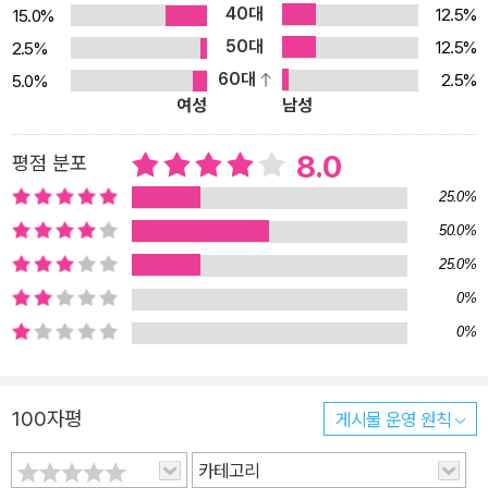
40대
시 헤드 자전적 경험을 바탕으로 인종-성-계급 해방을 가장 서정적으
12.5%
15.0%
로 예각화한 작품『마루』 아프리카 페미니즘의 새 지평을 열었다고 평
50대
12.5%
2.5%
가받는 베시 헤드. 1948년 국민당 집권과 더불어 심화된 남아프리카
60대
2.5%
5.0%
여성
남성
공화국의 인종차별정책인 아파르트헤이트를 겪은 후, 그녀는 기자활
동과 더불어 1959년 범아프리카회의(PAC)에 가담하여 정치활동을
8.0
평점 분포
한 것이 빌미가 되어 추문에 휩싸이면서 고국에서 영구 추방된다. 새
로 망명한 보츠와나에서마저 몇 번의 시민권 요구가 거부된 채로 15
25.0%
년을 살아야 했다. 혼종-혼혈이 금기시되던 나라에서 백인 어머니와
50.0%
흑인 아버지 사이에서 태어난 혼혈유색인 ‘컬러드Coloured’로서의
25.0%
정체성은 그녀에게 또하나의 주홍글자였다. 철저하게 유린당하고 차
0%
별된 삶을 살아야 했던 아프리카 여성작가 베시 헤드, 그녀의 작품 곳
0%
곳에는 자신의 어두운 인생과 자유와 평등을 향한 빛나는 꿈의 극적
대비가 짙게 투영되어 있다. 보츠와나 세로웨에서 써내려간 주옥같은
소설 삼부작―『비구름이 모일 때』(1969),『마루』(1971), 『권력의 문
100자평
게시물 운영 원칙
제』(1974)―가운데 『마루』는 아프리카 사회에 만연한 인종-성-계
카테고리
급 차별의 해방을 가장 서정적으로 예각화한 작품으로 손꼽힌다. 19