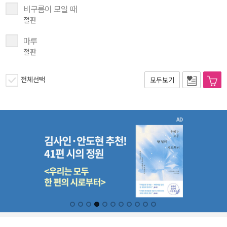
비구름이 모일 때
절판
마루
절판
전체선택
모두보기