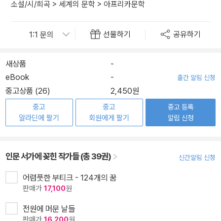
소설/시/희곡
>
세계의 문학
>
아프리카문학
선물하기
공유하기
새상품
-
eBook
-
출간 알림 신청
중고상품 (26)
2,450원
중고
중고
중고 등록
알라딘에 팔기
회원에게 팔기
알림 신청
인문 서가에 꽂힌 작가들 (총 39권)
신간알림 신청
어렴풋한 부티크 - 124개의 꿈
판매가
17,100
원
전원에 머문 날들
판매가
16,200
원