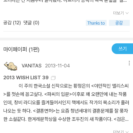
왕들이 자신의 마음속에 살아 있음을 믿는 예측불능의 투시력을 지닌
드colored’라고 칭했다고 한다. 대부분의 경우 백인 아버지가 노예
달과도 같은 마루, 이 둘의 왕국을 작가는 극적으로 대비시키고 있다.
더보기
와 비슷한 흑인 하녀와 관계해서 낳은 자식이었으며 이들은 대개 아
마루로 대변되는 아프리카 토착신앙의 주술적 자연세계는 오늘날 부
공감 (
12
)
댓글 (0)
버지가 경영하는 상점의 점원노릇을 했다고 한다. (북아메리카를 포
족사회의 혼란과 부패를 정화하고 통찰하게 해주는 균형추로서 작동
함해 세상의 거의 모든 지역에서) 베시 헤드처럼 거꾸로인 경우엔, 흑
한다. 일례로, 마루를 통해 드러나는 ‘틀라디Tladi’라는 고대신화적
인 남자는 백인들에 의하여 무참한 린치를 당하는 것이 보통이었다고
존재는 착한 신과 나쁜 신의 이원론적 관점을 벗어나 부패한 기관사
쓰기
마이페이퍼 (1편)
들었다. 이이의 경우엔 어머니가 신경증 증세가 심해 아이를 낳자마
회의 교장인 페테의 악덕을 단죄하는데, 이는 초자연적 경외와 공포
자 정신병원으로 보냈고, 아이는 가톨릭을 믿는 혼혈 유색인 부부에
로부터 솟아오른 아프리카 특유의 공동체적 무의식이 지닌 힘을 환기
VANITAS
2013-11-04
메뉴
게 입양을 시킨 후, 그래도 혈육이라고 외할머니가 열네 살이 되는 해
시킨다. 또한 마거릿의 그림을 통해 인류의 비전이자 자신의 꿈을 스
에 법원에 데려가 백인 어머니와 흑인 아버지 사이의 사생아라는 자
2013 WISH LIST 39
케치하도록 이끌어가는 마루의 계시적 힘은 결국 현실이란 꿈꾸는 대
신의 정체성을 처음으로 알았다고 한다. 젊은 시절에 정치활동을 하
이 주의 한국소설 신작으로는 황정은의 <야만적인 앨리스씨
로 인도되어갈 수 있음을 시사하는 근원적인 희망에 대한 전언이다.
기도 하고 유명 예술가에게 성폭력을 당하기도 하는 등 쉽지 않은 시
>를 첫손에 꼽고싶다. <파씨의 입문>이후로 꽤 오랜만에 내는 작품
그리하여 마음속에 깃든 목소리에서 내면의 진실을 추구하고 이로써
절을 살다가 결국 아들과 함께 보츠와나로 주거지를 옮기고 그곳 중
인데, 창비 라디오를 즐겨들어서인지 책에서도 작가의 목소리가 흘러
진창과도 같은 현실을 타파해나가는 마루를 인류에게 비전을 선사할
학교에서 학생들을 가르치는 일을 잠깐 했다. 그때 학교 교장과 사이
나오는 듯 하다. <결혼면허>는 요즘 청년세대의 결혼문제를 잘 풍자
계시적 인물로 내세운다. 또한 신분상으로 가장 낮은 마사르와족이나
가 매우 좋지 않아 갈등을 겪은 내용을 고스란히 <권력의 문제>에서
한 소설같다. 한겨레문학상을 수상한 조두진의 새 작품이다. <검은모
그림을 통해 미래를 예견하는 신비한 힘과 빛나는 지성을 지닌 마거
증언하면서 남녀 간 권력의 문제를 통해 흑인 페미니스트 작가로 자
래>는 이번에 처음 만들어진 제주 4.3 평화문학상의 첫 번째 수상작
릿을 그의 이브로 맺어줌으로써, 비로소 이 마을의 높은 문턱을 넘어
더보기
리를 굳힌다. 이번에 읽은 <마루>의 경우도 극명하게 권력의 문제를