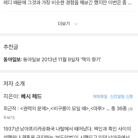
레디 때문에 그것과 가장 비슷한 경험을 해보긴 했지만 이번은 좀 달
랐다. 디켈레디는 단지 그의 피를 끓게 만들었을 뿐이다. 허벅지가 다
드러나는 치마를 입은 디켈레디를 보면서 그저 욕정이 끓어올랐을 뿐
더보기
이다. 디켈레디와의 문제는 끓는 피, 단연코 그게 전부였다. 그 이상도
이하도 아니었다. 그런데 이번 일은 대체 어찌된 영문일까? 이번엔
마음속에서 금맥을 찾아낸 것 같은 느낌이었다. 마음속에 늘 있었지
추천글
만 단 한 번도 주목하지 않았던 금맥을 말이다.
동아일보:
동아일보 2013년 11월 9일자 '책의 향기'
저자 소개
지은이:
베시 헤드
저자파일
신간알림 신청
최근작 :
<권력의 문제>
,
<비구름이 모일 때>
,
<마루>
… 총 36종
(모
두보기)
1937년 남아프리카공화국 나탈에서 태어났다. 백인과 흑인 사이의
성행위나 결혼을 금지하는 ‘부도덕법’이 시행되고 있던 남아공에서