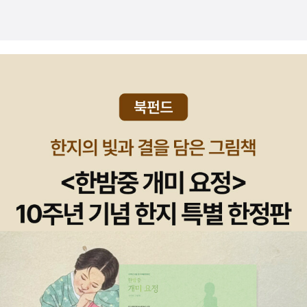
는 남아공의 작가 베시 헤드의 <마루>라는 작품이다. 인종과 성과 계
놓았다. 그러나 무엇보다도 이 이야기는 작가의 바람대로, 척박한 아
했지만, 이들은 또 적어도 부시먼이 아니어서 조금은 안도할 수 있었
급의 문제를 다뤘다고 하는데, 실물은 굉장히 가벼웠다. 응축된 문장
프리카의 토양에서 피어난 가장 아프리카적인 사랑 이야기이자 한 편
단다. 부시먼을 비슷하게 비교하자면 인도가 수천 년 전통이라 자랑
의 힘을 느낄 수 있으려나? 솔직히 말하면 미셀 드 세르토의
의 아름답고도 마술적인 동화일 수도 있다. 이 작품의 주인공이자 제
스레 내세우는 카스트 제도에서 제일 천한 불가촉천민 계급인 수드라
<루됭의 마귀들림>은 이번에 처음 알게 된 책이다. 그도 그럴것이 이
목인 ‘마루Maru’는 츠와나족 언어로 대자연의 기본요소를 상기시키
정도로 이해하면 될지 모르겠다. 같은 아프리카에서 사는 흑인이라도
저자의 책은 국내에서 초역되는 것이라고 한다. 저자의 약력은 정신
는 ‘비바람, 폭풍우’ 또는 뇌운이 감도는 ‘먹구름’을 뜻한다. 세로웨의
부시먼이 나타나면 노예 신분이 아니라는 이유로 동네에 발을 들여놓
분석학자로 정리해두면 될 듯 한데, '역사학의 본질을 ‘타자’에 대한
뉴타운에 있는 그녀의 집 이름 역시 ‘비구름Rain Clouds’이다. 첫 소
지 못하게 하거나, 마치 나병 환자처럼 옷자락에 종(대신 빈 깡통)을
탐구에서 찾았던 특유의 역사관과 근대 초기 신비주의 현상에 대한
설 『비구름이 모일 때』를 출간한 후 번 돈으로 그녀는 『마루』를 쓰면
달고 다니게 하거나, 단지 심심하다는 이유로 얼굴에 침을 뱉거나, 돌
풍부한 문헌학적 연구가 접목된' 책이라고 한다. 거두절미하고 서점
서 이 집을 지었다고 한다. 아프리카의 자연과 영혼이 깃든 그녀의 이
을 던지거나, 바로 앞에서 ‘더러운 부시먼’을 외치면서 온몸을 흔들며
으로 가서 내용을 봐야겠다. 소개만으로는 무슨 책인지 당최 모르겠
작품에서, ‘마루’는 새로운 자유와 평등의 비바람을 몰고와 메마른 현
모욕적인 춤을 추었다. 아프리카에 선교사가 들어와 곳곳에 학교, 병
다. 앞서 포스팅 한 적 있는 짐멜의 <돈의 철학>이다. 저자의 주저이
실에 단비를 내리고 인류가 꿈꾸던 진짜 아프리카를 구현해낼 가장
원, 교회가 들어섰고, 대개의 경우 선교사는 교회를 책임지며, 선교사
기에, 그리고 이십여년만에 나오는 새 번역이기에 의미가 남다르다.
빛나는 먹장구름이다.
의 아내는 학교를 운영하는 것이 보통이었나 보다. 책에서도 날 때부
수전 손택의 일기 <다시 태어나다>가 나왔다. 손택의 외아들인 데이
터 바보 천치 비슷한 수준의 덜 떨어진 선교사가 매우 진취적이라서
비드 리프가 엮었다. <금서의 역사>는 독일의 저자 베르너
딱 그만큼 다른 인종에게 가혹하기도 한 덩치 큰 아내 마거릿 캐드모
풀트의 책인데 2012년에 나온 책을 번역한 것이다. 아주 예전에 나온
어 여사와 함께 아프리카에 들어와 교회와 학교를 운영하다가, 선교
<발터 벤야민>이라는 책도 있는데, 원서 자체가 오류가 많다고 하여
사가 먼저 그리운 주 하느님의 은총을 받기 위해 먼 길을 떠났다. 이제
인용도 잘 되지 않는 책이라 한다. 그렇다면 이 책은 어떨까. 사실 뭐
과부가 된 교장선생님은 성질이 급하고, 성마르고, 신경질적인 반면