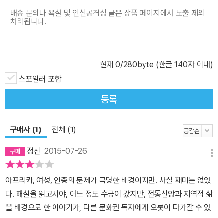
71년 뉴욕과 런던에서 출간되자마자 『옵저버』, 『커커스 리뷰』, 『퍼블
리셔스 위클리』 등 수많은 언론의 호평 속에서 아프리카 현대문학의
백미로 평가받았을 뿐만 아니라, 당시 연극으로도 수차례 리바이벌되
며 오랫동안 독자들의 사랑을 받았다. 여기서 작가는 척박한 현실에
서 사랑, 자유, 평등의 합일로 구해낸 세계, 즉 기존의 이원론적 세계
현재
0
/280byte (한글 140자 이내)
관으로는 포착할 수 없는 아프리카의 신비한 힘을 노오란 데이지꽃으
스포일러 포함
로 형상화한다. 아프리카 부족사회가 받아들이기 힘든 두 남녀의 결
등록
합, 마루와 마거릿의 결혼이 이뤄지는 꿈의 길가에 이 꽃은 축복과 자
유의 상징으로 화한다. 이 소설은 ‘아프리카의 현실에 뿌리를 두고 피
어난 아프리카적 이야기’라는 점에서 독특한 아프리카 사실주의의 광
구매자 (1)
전체 (1)
시곡이라 할 수 있다. 다층적 인물 구도와 아프리카 사회에 대한 입체
정신
2015-07-26
적 조명 딜레페 마을에 새로 여선생으로 부임한 마거릿, 그녀는 이 마
메뉴
을에서 노예로 부리는 마사르와족 출신이다. 그러나 얼굴 생김새는
아프리카, 여성, 인종의 문제가 극명한 배경이지만. 사실 재미는 없었
그나마 그 부족 사이에서 백인 혼혈이라 차별이 덜한 ‘컬러드’로 보인
다. 해설을 읽고서야, 어느 정도 수긍이 갔지만, 전통신앙과 지역적 삶
다. 그럼에도 불구하고 당당히 자신은 마사르와인임을 밝히며 이 마
을 배경으로 한 이야기가, 다른 문화권 독자에게 오롯이 다가갈 수 있
을에서 새 인생을 꾸려나가려는 마거릿, 그러나 현실은 만만치 않다.