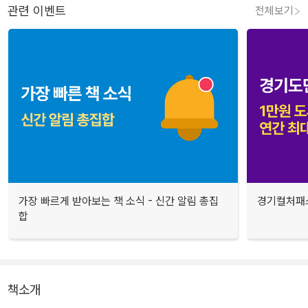
관련 이벤트
전체보기
가장 빠르게 받아보는 책 소식 - 신간 알림 총집
경기컬처패스
합
책소개