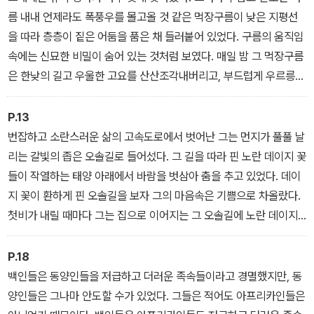
름 내내 언제라도 폭풍우를 몰고올 것 같은 먹장구름이 낮은 지평선
정치활동으로 고국 남아공에서 영구 추방되어 15년간 보츠와나 시민
을 따라 층층이 짙은 어둠을 품은 채 들러붙어 있었다. 구름의 움직임
권을 거부당한 채 떠돌이 삶을 살았던 그녀의 이 굴곡진 경험은 작품
속에는 신묘한 비밀이 숨어 있는 것처럼 보였다. 매일 밤 그 먹장구름
곳곳에 아주 짙게 투영되어 있다. 그중 <마루>는 아프리카 사회에 만
은 한낮의 길고 우울한 고요를 산산조각내버리고, 부드럽게 우르릉대
연한 성차별과 계급차별, 인종차별을 가장 서정적으로 예각화한 작품
는 천둥소리와 번쩍거리는 번개를 텅 빈 하늘 저 너머로 날려보내고
으로 손꼽힌다.
있었다. 끝내 그 구름은 비가 되어 내리지 않았다. 뒤로 밀려난 구름은
P.13
죄수처럼 펄펄 끓는 구름 전선 속에 갇혀 있는 듯했다.
번잡하고 소란스러운 삶의 고속도로에서 벗어난 그는 먼지가 풀풀 날
리는 갈빛의 좁은 오솔길로 들어섰다. 그 길을 따라 핀 노란 데이지 꽃
들이 작열하는 태양 아래에서 바람을 벗삼아 춤을 추고 있었다. 데이
지 꽃이 환하게 핀 오솔길을 보자 그의 마음속은 기쁨으로 차올랐다.
첫비가 내릴 때마다 그는 집으로 이어지는 그 오솔길에 노란 데이지
꽃을 심곤 했다.
P.18
백인들은 동양인들을 저급하고 더러운 족속들이라고 경멸했지만, 동
양인들은 그나마 안도할 수가 있었다. 그들은 적어도 아프리카인들은