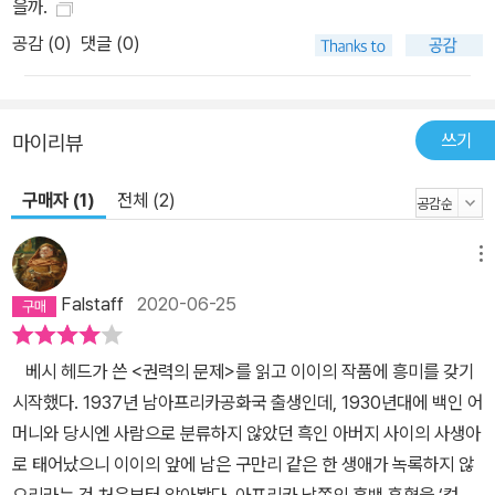
을까.
그녀와 같은 이름의 백인 선교사이자 그녀를 길러준 마거릿 캐드모어
공감 (
0
)
댓글 (0)
에게서 배운 비판적 안목과 통찰력 있는 지성 덕분에 교사가 되어 이
마을에 들어왔으나, 부시먼/마사르와족 출신이라는 미천한 신분은 어
딜 가나 따라다닌다. 차츰 마을은 눈엣가시 같은 이 여교사의 신분을
두고 술렁이기 시작한다. 한편 자유분방하고 솔직한 그녀의 모습은
쓰기
마이리뷰
이 마을의 대를 이을 왕족이자 고대 왕족과 토템들의 신임을 한몸에
구매자 (1)
전체 (2)
받는 주술사 마루의 눈에 들어온다. 또한 마루의 둘도 없는 친구이자
또다른 권력자인 몰레카 역시 그녀에게 반한다. 이에 마거릿과 같은
학교의 여교사이자 그녀의 친구 디켈레디는 몰레카의 연인이자 마루
메뉴
의 여동생으로, 유학 후 돌아온 이 마을의 또다른 신식 여성이다. 이
Falstaff
2020-06-25
넷의 엇갈린 갈등과 편협한 마을 살림의 소용돌이 속에서, 어느 날 마
루는 마거릿과의 결혼을 결심하는데…… 베시 헤드는 이 이야기에서
베시 헤드가 쓴 <권력의 문제>를 읽고 이이의 작품에 흥미를 갖기
부족, 인종, 신분, 성 등 다층적 차원에서 입체적으로 아프리카 사회를
시작했다. 1937년 남아프리카공화국 출생인데, 1930년대에 백인 어
조명한다. 인류 본연의 신념을 회복하고 정화하는 데 직관적 계시의
머니와 당시엔 사람으로 분류하지 않았던 흑인 아버지 사이의 사생아
힘을 끌어들인다. 강철과도 같은 합리적 이성과 신념의 세계로 무장
로 태어났으니 이이의 앞에 남은 구만리 같은 한 생애가 녹록하지 않
한 태양과도 같은 몰레카, 은밀히 자연의 야생에서 힘을 얻고 고대의
으리라는 건 처음부터 알아봤다. 아프리카 남쪽의 흑백 혼혈을 ‘컬러