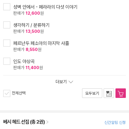
성벽 안에서 - 페라라의 다섯 이야기
판매가
12,600
원
생각하기 / 분류하기
판매가
13,500
원
페르난두 페소아의 마지막 사흘
판매가
8,550
원
인도 야상곡
판매가
11,400
원
더보기
전체선택
모두보기
베시 헤드 선집 (총 2권)
신간알림 신청