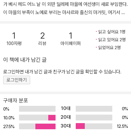
가 베시 헤드 어느 날 이 외딴 딜레페 마을에 여선생이 새로 부임한다.
이 마을의 부족이 노예로 부리는 마사르와 출신의 마거릿, 여기서 그
녀는 모두의 눈밖에 밀려난 이름 없는 자이자 그들 모두의 가장 어두
운 그림자다. 그녀를 사랑하는 이 부족의 왕족 마루, 그의 절친한 친구
읽고 싶어요 1명
1
2
1
이자 정적인 몰레카, 마루의 여동생이자 몰레카를 사랑하는 디켈레
읽고 있어요 2명
100자평
리뷰
마이페이퍼
디. 이 넷의 꿈과 영혼의 방황이 포착해낸 아프리카의 또다른 심연이
읽었어요 2명
부족 간 다툼과 갈등 속에서 노오란 데이지꽃으로 피어나는 마술과도
이 책에 내가 남긴 글
같은 이야기! ‘마루Maru’는 츠와나족 언어로 대자연의 기본원소를
지칭하는 ‘비바람, 폭풍우’ 또는 뇌운이 감도는 ‘먹구름’이라는 뜻이
로그인하면 내가 남긴 글과 친구가 남긴 글을 확인할 수 있습니다.
다. 이 소설의 주인공 마루는 척박한 아프리카 대지에 폭풍우를 몰고
로그인하기
와 인종-부족 간 계급을 허물고 성적 차별을 넘어, 인류가 원시부터
꿈꿔온 진짜 아프리카를 그려낼 가장 빛나는 먹장구름이다. “남아프
구매자 분포
리카에서의 내 모든 경험과 더불어, 나는 소름끼치는 인종차별에 관
10대
0%
0%
한 불후의 소설을 쓰기를 열망했다. 그러면서도 작가로서 읽고 또 읽
20대
0%
10.0%
고 싶게 만드는, 아름답고 아주 마술적인 책이 되기를 원했다. 이 두번
30대
12.5%
27.5%
째 소설 『마루』에서 나는 놀라운 방식으로 그 야망을 달성했다.” ―베