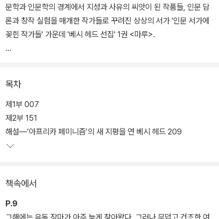
문학과 인문학의 경계에서 지성과 사유의 씨앗이 된 작품들, 인문 담
론과 창작 실험을 매개한 작가들로 꾸려진 상상의 서가 '인문 서가에
꽂힌 작가들' 가운데 '베시 헤드 선집' 1권 <마루>.
베시 헤드는 남아프리카 태생의 보츠와나 여성작가다. 현대 아프리카
문학을 대표하는 여성작가 베시 헤드는 포스트문학 담론 관련하여 탈
목차
식민주의, 페미니즘, 탈민족주의, 인권해방 등의 이슈로 부단히 언급
되는 대표적 작가다.
제1부 007
제2부 151
영미 문학사에서 찾아보기 힘든 독특한 인물 설정이라든가, 서구 담
해설―‘아프리카 페미니즘’의 새 지평을 연 베시 헤드 209
론이 간과하고 일탈한 지점까지 아우르는 주제의식 등 그녀의 문학세
계는 아프리카적 정체성과 더불어 그녀만의 독특한 삶의 전기로부터
나왔다. 즉 아파르트헤이트가 극심하던 무렵 혼종-혼혈이 금기시되
책속에서
던 남아공에서 백인 어머니와 흑인 아버지 사이에서 태어난 혼혈유색
인 '컬러드Coloured'이자 아프리카 여성으로서, 그녀의 일생은 안팎
P.9
으로 만연한 인종-성-계급 차별과의 끊임없는 싸움의 연속이었다.
그해에는 유독 장마가 아주 늦게 찾아왔다. 그러나 무덥고 건조한 여