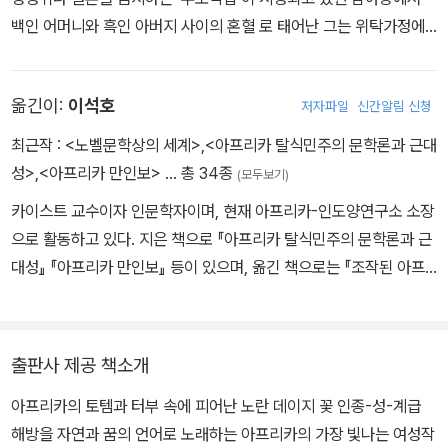
백인 어머니와 흑인 아버지 사이의 혼혈 로 태어난 그는 위탁가정에
서 성장한다. 어린 시절, 학교 에서 크리스마스 날 ‘친부모가 백인과
흑인’이라는 사실을 알게 되어 큰 충격을 받는다. 초등교사를 거쳐 유
옮긴이:
이석호
저자파일
신간알림 신청
색인을 대변하는 주간지 『골든 씨티 포스트』와 『홈 포스트』에 서 기
자로 활동하다 아프리카주의를 강하게 표방하는 신문 Bessie phot
최근작 :
<노벨문학상의 세계>
,
<아프리카 탈식민주의 문학론과 근대
o ? Karma Museum Editions 『더 씨티즌』을 자체 제작한다. 범아
성>
,
<아프리카 만인보>
… 총 34종
(모두보기)
프리카회의(PAC)에 가입해 활동하던 중 체포되어 구금되기도 한다.
카이스트 교수이자 인문학자이며, 현재 아프리카-인도양연구소 소장
이후 남아공에 다시는 돌아오지 않는다는 조건으로 보츠와나에 정치
으로 활동하고 있다. 지은 책으로 『아프리카 탈식민주의 문학론과 근
적 망명을 요청하나, 결국 보츠와나에서 생활한 지 15년 만에 시민권
대성』 『아프리카 만인보』 등이 있으며, 옮긴 책으로는 『조작된 아프
을 얻게 된다. 작가로서 점차 명성을 얻으며 지독한 가난에서 벗어나
리카』 『별은 여름에 수군대는 걸 좋아해』 『칼라하리 사금파리에 새긴
기 시작하지만, 얼마 지나지 않아 1986년 보츠와나의 중부도시 쎄로
자유의 꿈이여』 등이 있다. 잘 알려지지 않은 아프리카문학을 국내에
웨에서 간염으로 세상을 떠난다. 대표작으로 쎄로웨에서의 자전적 이
소개하는 데 힘쓰고 있다.
야기를 담아낸 장편소설 『비구름이 모일 때』(1969), 『마루』(1971),
출판사 제공 책소개
『권력의 문제』(1973)가 있다. 이외에 소설 『쎄로웨-비바람의 마을』
아프리카의 토템과 터부 속에 피어난 노란 데이지 꽃 인종-성-계급
(1981), 『마법에 걸린 십자로』(1984) 등이 있다. 사진출처 : ⓒ Kar
해방을 자연과 꿈의 언어로 노래하는 아프리카의 가장 빛나는 여성작
ma Museum Editions