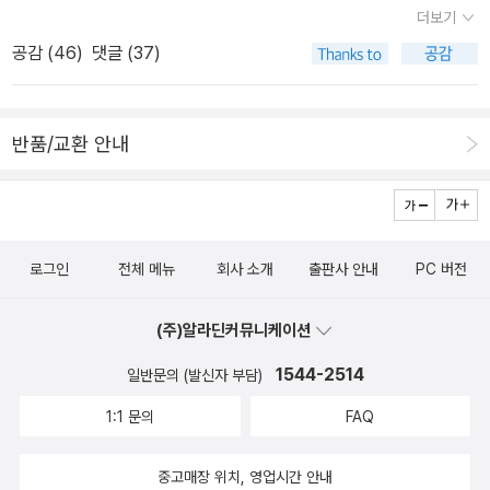
위로 길어올린다. 이 책이 유대인 수용소를 다룬 꿈으로 시작해서 같
륭했다. 단편(또는 중편)을 쓴다면 ‘숄’ 정도의 작품은 써야지 ‘나도
더보기
립금이란다. 엥? 나 이거 응모 안했는데? 그렇다. 이 리뷰 대회는 7월
은 주제의 꿈으로 끝을 맺도록 구성되어 있다는 사실 역시 이러한 인
단편은 좀 쓴다’고 명함을 내밀 수 있지 않을까. 그런 생각이. 이 책도
공감 (
46
)
댓글 (37)
6일부터 23일까지 진행. 나는 그전에 이미 이 책을 읽고 리뷰를 올렸
상을 짙게 만든다. 아버지가 2차대전에서 전사하고 어머니가 아우슈
짧다. 그러나 강력하다. 홀로코스트를 겪은 여성이 경험할 수 있는 거
었다(2023년 6월 1일 작성). 이 출판사에서는 이벤트 전에 리뷰를
비츠에서 사망한 뒤 고모의 손에 자란 페렉에게 그 비극적인 경험은
의 모든 것이 담긴 작품. 이스라엘이 가자지구에 폭격을 퍼붓고 있는
올린 사람도 다시 응모 가능하다고 하기는 했었는데.... 나는 은오에게
평생 커다란 영향을 미쳤다. 꿈속에서도 그는 자주 경찰의 추적을 피
중, 이스라엘을 향한 분노에 휩싸인 채 이 책을 읽었음에도 홀로코스
반품/교환 안내
이 리뷰 대회에 참가하라고 독려하고(아니 잔소리하고) 그렇게 잔소
해 달아나거나 붙잡혀 심문을 받는다(16번, 19번, 33번, 45번, 48
트를 겪은 유대인에게는 진심으로 연민을 느끼지 않을 수 없게 만든
리 한 이상 내 리뷰를 재업로드 하기는 뭐해서(올리면 당첨될 테니
번, 116번 꿈). 그런데 그때껏 해를 끼치지 않았고, 심지어 불안하게
그런 작품. 다 죽어가던 알랭 로브그리예 영감탱이를 향한 애정을 다
까? 푸하핰ㅋㅋㅋㅋㅋㅋㅋㅋㅋ), 그러니까 은오에게 적립금 양보 차
하지도 않았던 것이, 단박에 공포의 대상으로 변한다: (중략) 이 장면
시 살려준 책. 그런데 이 작품은 호불호가 있을 수 있어서 누구에게나
원에서 재업로드를 하지 않았다. 그러고 나서 마감일인 7월 23일 밤
이 나를 얼마나 불안에 빠뜨렸던지, 오로지 공포에 대한 기억 때문에
별 다섯을 장담하긴 어렵다. 그러나, 문학을 읽고 다층적이 해석의 기
로그인
전체 메뉴
회사 소개
출판사 안내
PC 버전
12시에 확인해봤더니 눕서대 은오는 결국 책상에 앉아 리뷰를 쓰지
그리고 어떤 상상의 동물이 침대 혹은 다른 가구 아래서 내었던 소리
쁨을 누려보고 싶은 독자들에게 이 책만큼 재미난 작품이 또 있을까
않았던 것이다! 그래서 나는 에이, 이거 응모했으면 적립금 받았을 텐
때문에, 밤새도록 내가 깨어 있었을 정도로. _본문 101쪽(37번 꿈)
(자매품- 블라디미르 나보코프, <창백한 불꽃>)- 열 번은 더 읽겠다
(주)알라딘커뮤니케이션
데 저런저런... 세상 게으른 종자를 보았나, 나라도 올릴 걸 하고 24일
그러나 직접적인 신체적 위협보다 더 으스스하게 다가오는 것은 친숙
고 허언을 하기도 했는데(허언이라고 은바오가 지적 ㅋㅋㅋㅋㅋㅋ)
에 출국..... 아니 그런데! 여행 다녀오니 이렇게 다산책방에서 적립금
했던 것이 낯설어지는 순간이다. 익숙해 보이는 대상에게서 느껴지는
1544-2514
일반문의 (발신자 부담)
일단 지금까지 두 번은 읽었다. 내가 한 해에 같은 책을 두 번 읽는 것
을 투척해주신 게 아닌가. 제 살신성인을 높이 사셨군요??? 감사합
생경한 감각, 그 간극으로 인한 섬뜩한 두려움, 프로이트가 ‘운하임리
은 굉장한 일이라는. 윌리엄 트레버와 함께 계속 챙겨 읽어야 할(그러
1:1 문의
FAQ
니다. 그래서 책 사는 데 더 많이 보탰어요.그나저나 2등상은 적립금
히unheimlich’라는 용어로 설명한 이러한 감각은 꿈속에서 페렉을
고 싶은) 아일랜드 작가의 탄생, 발견. 클레어 키건은 짧은 작품을 단
외에 배지를 준다고 해서 배지는 무슨 배지인가 했더니 이런 게 달랑
수시로 덮쳐온다. 나의 집이라고 생각했던 곳은 알고 보니 낯선 공간
한 권으로 계속 출간하고 있는데, 읽고 나면 그럴 수밖에 없다는 생각
중고매장 위치, 영업시간 안내
왔다. 다산책방 참 재미난 게 예전에도 리뷰 대회를 하면 적립금 말고