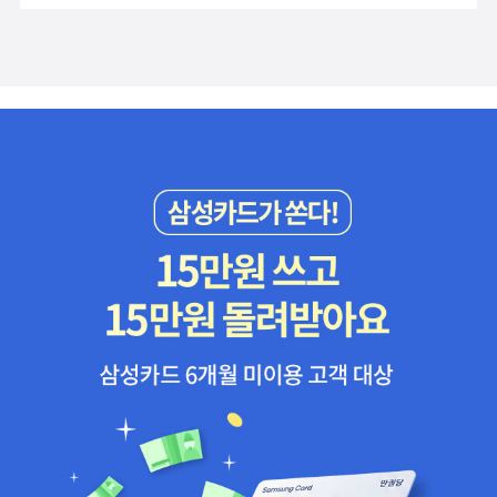
이고(15번 꿈, “나는 깨닫는다, (중략) 거기가 내 아파트가 아니라는
이 든다. 작품집으로 두껍게 만들면 개별 작품의 감동이 오히려 더 줄
도 오디즙, 석류젤리스틱 같은 것을 보내주곤 했다. ㅋㅋㅋㅋㅋ 아무
것을, 내가 거기에 단 한 번도 살았던 적이 없다는 것도.” 84번 꿈,
어들지 않을까 싶은. 상반기에 읽은 <맡겨진 소녀>도 좋았지만 나는
튼 좀 귀여운 출판사. 오디즙하고 석류젤리스틱은 다 먹었는데요(내
“나는 내 아파트에서 큰 방 하나를 찾아내리라 기대하고 있었는데, 사
하반기에 읽은 이 작품이 좀 더 좋았다. 인간은 결국 누군가에게 도움
가 먹지는 않음 주변에 뿌림) 이 배지는.... 어떡하지? ㅋㅋㅋㅋㅋ다
실 그 방은 내 것이 아니다, 심지어, 길거리다.”) 어린 시절 익숙하던
을 받아본 경험이 또 다른 인간에게 손길을 내밀 수 있는 원천이 되지
산책방에서 보내준 배지.... 이걸 어디다 쓰는가.....? 안 세르, <가정교
동네는 알아볼 수 없게 바뀌었다(119번 꿈, “거리는 엄청나게 변했
않은가 싶기도 하고. 실화를 이렇게 문학적으로 탁월하게 승화할 수
사들>“울타리로 막힌 정원에 둘러싸여 세상과 단절된 저택에서 어린
다: 52번지의 정육점을 지나자마자, 영화관이 하나 있는데, 내가 알
있구나 감탄했던 작품. 소문으로만 듣던 <빌러비드>를 드디어 읽었
남자아이들을 가르치는 세 명의 젊은 가정교사 엘레오노르, 로라, 이
고 있었다고 기억하는 그 영화관이 아니다”). 마지막 124번 꿈인 「밀
다. 마술적 리얼리즘을 좋아하지 않는 나조차도 토니 모리슨 작품은
네스. 사실 이들의 주요 일과는 아이들을 가르치는 일이 아니라 ‘날이
고」는 페렉이 아버지와 함께 나치친위대에 쫓기다가 실제 어린 시절
읽다 보면 쭉쭉 빨려 들어간다. 소재와 주제, 소재를 표현하는 독창적
저물고 (…) 마치 거대한 죽은 나비들처럼 정원의 철문에 바짝 달라
의 기억을 떠올리는 것으로 끝을 맺는다. 그가 자신의 집 맞은편에 있
인 방식, 문장, 거기에 담긴 생각 등등 문학이 독자를 향해 전해줄 수
붙’어서 지나가는 낯선 남자를 기다렸다가 그를 유혹해 ‘잡아먹는’ 일
는 수도원의 벽에 대고 공놀이를 하던 평화로운 기억. 두렵고 낯선un
있는 모든 것을 담은 작품(토니 모리슨의 작품이 대개 그렇듯이). 토
이다.”라는 책 소개 구절에 혹해서 홀린 듯이 담음. ‘단편소설 부문 공
heimlich 꿈속 여정의 끝에서 그는 다시 집으로heim 돌아온다. 기억
니 모리슨은 책을 덮을 때는 늘 이런 생각이 든다. 존경받아 마땅한 여
쿠르상을 수상하고 페미나상과 아카데미프랑세즈 소설 대상 등 유수
속에 보존되었기에 영원히 변하지 않을 집으로. 물론 이날 이후에도
성. 사강의 재발견. 사강의 작품 중에서는 아마도 계속 가장 좋아하는
의 문학상 후보에 오르며 현대 프랑스 문단에서 확고한 입지를 다진
페렉은 계속 꿈을 꾸었을 것이다. 이 안전한 기억이 그의 마지막 꿈은
작품으로 꼽을 것 같다. 문학의 단골 소재인 ‘사랑’ 그리고 사랑에 빠
작가 안 세르의 첫 장편소설’이라는데 총 페이지 수는 152쪽. 조르주
아닐 것이다. 그러나 가장 고통스러운 기억과 평화로운 일상의 기억
지는 연인들. 흔한 소재라 잘 다루지 않으면 진부해진다. 공감도 얻기
페렉, <어렴풋한 부티크- 124개의 꿈>페렉을 좋아한다. 출간되어 나
이 신비롭고 아름답게 공존하는 이 꿈은 페렉이라는 작가를, 그의 삶
어렵다. 그런데 사강은 사랑에 빠지는 순간 연인들의 심리를 정말 잘
오는 책마다 어쩌면 이렇게 다 창의적으로 스타일이 다를 수가 있는
을 고스란히 함축한 은유 같다. 가장 위대한 문학 실험가가 탁월하게
묘사하는 것 같다. 비슷한 결핍이 있거나 닮은 점을 발견하고 사랑에
지 약간 똘끼 있는 천재가 아닌가 싶다. 이 책은 자신의 꿈을 메모한