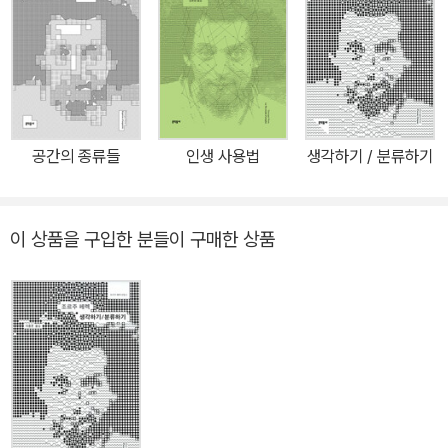
으로써 찰나의 순간을 언어 속에 영구화하는 작업에 골몰했다. 작가
의 이런 관심과 성향에 비추어봤을 때 그가 자신의 무의식이 밤새 만
들어내는, 그러나 여명과 함께 희미해져버리는 꿈의 세계를 포착하기
위해 몇 년에 걸쳐 ‘꿈 일기’를 썼다는 사실은 자연스럽고도 필연적인
일처럼 느껴진다. 조르주 페렉 선집의 마지막 7권으로 출간된 『어렴
풋한 부티크』는 페렉이 1968년 5월부터 1972년 8월 사이에 꾸었던
공간의 종류들
인생 사용법
생각하기 / 분류하기
124개의 꿈을 일련의 번호를 매겨 엮은 책으로, 스스로의 내면을 끈
질기게 들여다본 자기 탐구의 결과물이자 미로 같은 작가의 정신세계
를 엿볼 수 있는 흥미롭고 귀중한 텍스트이다. 작가가 자신의 꿈을 얼
이 상품을 구입한 분들이 구매한 상품
마나 객관적으로 기록했는지는 알 수 없지만, 작중에 이니셜로 등장
하는 인물 대부분이 실존했던 페렉의 지인들이고 지명이나 장소 역시
실제로 페렉이 살았거나 방문했던 곳임을 고려하면 이 책에 기록된
꿈의 세계가 작가의 사적 경험과 기억에 기초하고 있다는 것만은 분
명해 보인다. 각 꿈에 등장하는 인물, 지명, 주요 사건과 관련한 전기
적 사실이나 배경지식을 상세히 담은 역자 조재룡 교수의 주석은 이
작품을, 나아가 한 작가의 삶을 더욱 깊숙이 탐구하고자 하는 독자들