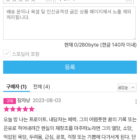
무의식의 영역을 포착하기 위해 반수면 상태나 최면 상태에서 머릿속
에 떠오르는 것을 그대로 받아적는 자동기술법automatism을 활용
하기도 했다. 다만 페렉이 『어렴풋한 부티크』에서 사용한 방식, 그리
고 그 기록의 결과물은 극단적으로 해체되고 파편화된 자동기술법적
텍스트와는 거리가 있다. 이 지점에서 어떤 식으로든 언어화를 거친
무의식을 순수한 무의식이라 할 수 있느냐의 문제를 거론할 수도 있
현재
0
/280byte (한글 140자 이내)
겠지만, 사실 ‘순수한 무의식’을 포착하는 것은 처음부터 페렉의 관심
스포일러 포함
사가 아니었던 듯하다. 이 작품은 꿈을 언어화하는 데 목적이 있다기
등록
보다는 이미 언어화된 꿈을 기록한 것에 가깝다. 다시 말해 124편의
글이 된 각각의 꿈은 애초에 글로 쓰이기 위한, ‘글로써 꾸어진 꿈’이
구매자 (1)
전체 (4)
라는 것이다. 작가는 이 책의 서문에서 꿈을 기록하는 일이 필연적으
로 꿈을 왜곡할 위험을, 나아가 자기 자신을 왜곡할 위험을 동반함에
잠자냥
2023-08-03
메뉴
도 불구하고 그 일을 하기로 선택했으며, 급기야 “오로지 내 꿈들을
적기 위해서만 꿈을 꾸어왔다는 사실을 깨달았다”고 고백한다. 실제
오늘 밤 나는 프로이트. 내담자는 페렉. 그의 어렴풋한 꿈의 기록 또는
로 『어렴풋한 부티크』를 집필할 당시 페렉의 정신과의사였던 장베르
은유로 적어내려간 현실의 재창조를 마주하노라면 그의 열망, 소망,
트랑 퐁탈리스는 그의 꿈 이야기를 듣고, 그것은 순수한 꿈이 아니라
억압된 욕망, 두려움, 근심, 공포, 걱정 또는 기쁨에 다가서게 된다. 단