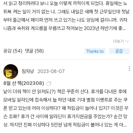
으로 전개된다(28번 꿈). 꿈의 길이는 한 문장으로 이루어진 것부터
서 읽고 정리하려다 보니 오늘 이렇게 끼적이게 되었다. 휴일에는 노
일곱 페이지에 걸쳐 이어지는 것까지 다양하며, 심지어 ‘창문’이라는
트북 켜는 일이 거의 없는 나. 그래도 내일은 새해 첫 근무일인데 첫날
제목이 붙은 96번 꿈은 오직 삭제 기호(/ /) 하나로만 이루어져 있다.
부터 출근해서 페이퍼 먼저 쓰고 있기는 나도 양심에 걸리니까. 귀차
내용 면에서도 페렉의 꿈들은 기상천외한 면면을 보여준다. 몇몇 평
니즘과 숙취와 게으름을 무릅쓰고 적어보는 2023년 하반기에 좋았
범한 상황이 묘사된 꿈들(의사에게 증상을 이야기하는 9번 꿈이나 백
던 책들....(되도록 2023년에 출간된 책에서 골라보려고 애썼다) 상
더보기
화점을 둘러보는 44번 꿈 등)도 있지만, 대부분은 평범하게 시작되
반기 리스트를 보고 싶은 분은 클릭.2023년 하반기는 리스트 정리하
더라도 꿈이 전개될수록 점차 기이한 방향으로 뒤틀린다. 사물이나
공감 (
54
)
댓글 (58)
려고 쭉 돌아보니 뜻밖에도 소설을 많이 안 읽었더라. 오잉. 이런 놀라
인물의 크기는 물리법칙을 무시한 채 왜곡되고(5번, 8번, 58번 꿈
운 일이....한때 소설을 잘 못 읽던 시절이 있었으니. 올해도 좀 그랬던
등), 현실에는 존재할 수 없는 구조물이 눈앞에 나타나며(114번 꿈의
듯.소설 상반기의 원픽 소설은 <타인들의 나라>였다면 하반기는 바
잠자냥
2023-08-07
메뉴
무한한 3차원 퍼즐이나 115번 꿈의 나선형 주차 시스템 등) 갑작스럽
로 이 책 <소네치카>- 짧지만 강력했다. 어떤 부분에서는 거슬릴 수
8월 산 책(202308)
게 배경과 장면이 전환되는 일도 매우 빈번히 일어난다(48번, 67번,
도 있는데(예술에 영감을 불러일으키는 뮤즈로서의 여성의 대상화나
날이 더워 책이 안 읽혀도(?) 책은 꾸준히 산다. 휴가를 다녀온 후에
116번 꿈 등). 이렇듯 『어렴풋한 부티크』에는 갖가지 형태의 꿈들이
소네치카와 남편과의 관계 등등), 살아갈수록 하나의 잣대로만 무언
모바일 알라딘에 접속해서 늘 하던 대로 기대 별점 이벤트로 주는 쿠
담겨 있지만, 그 아래 깔린 정서는 행복과 기쁨보다는 당혹과 불안, 두
가를 판단한다는 게 어리석은 느낌이 든다. 특히 문학작품에서는 더
폰 받고 있는데 어라 이상하다? 왜 적립금이 늘어나 있지? 이것은 무
려움과 공포인 경우가 많다. 그것은 단순히 알파벳 ‘e’를 빼고 쓴 소설
더욱. 이 작품은 책이 한 사람의 인생에서 어떤 영향을 끼치는지 아는
슨 조화? 휴가 간 사이에 알라딘이 휴가지원금을 주었는가? 순간 망
『실종』에서 수많은 ‘e’를 찾았을 때의 당혹감인 경우도 있으나(95번
이들이라면, 그리고 책에서 위로받아본 경험이 있는 이들이라면 더더
상. 하지만 진짜 이상하다 5만원 넘게 적립금이 불어나 있는 게 아닌
꿈), 작가의 무의식은 종종 보다 깊고 어두운 차원의 두려움을 수면
욱 공감하면서 읽을 수 있을 것이다. 여기 실린 작품 두 개가 모두 훌
가. 뭐지? 하고 찾아보니 아아, <맡겨진 소녀> 리뷰대회 2등 당첨 적