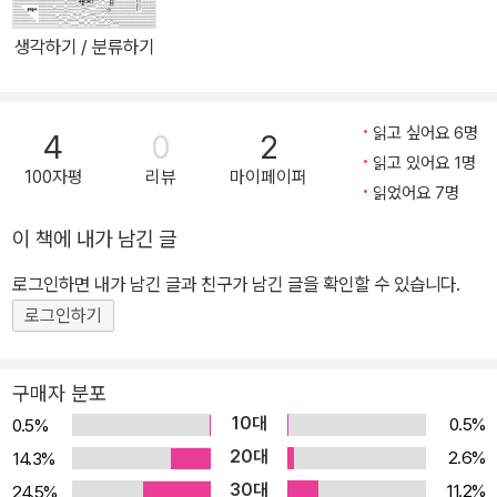
에게 훌륭한 길잡이가 되어줄 것이다. 출발점도 도착점도 없는 무의
식의 미로 속에 퍼즐 조각처럼 흩어진 124개의 꿈에 대한 사적이고
생각하기 / 분류하기
시적인 기록 한번 사용했던 기법이나 체계는 절대 다시 사용하지 않
는다는 철칙 아래 매 작품마다 기발하고 파격적인 형식을 선보였던
페렉에게 문학이라는 그릇은 단단하고 규격화된 무엇이 아니라 자유
읽고 싶어요 6명
4
0
2
자재로 형태를 바꿀 수 있는 유연한 그물 같은 것이었다. 작가에게 르
읽고 있어요 1명
100자평
리뷰
마이페이퍼
도노상을 안겨준 첫 책 『사물들』에서부터 반짝였던 그의 실험 정신은
읽었어요 7명
1967년 울리포(OuLiPo, 잠재문학실험실)의 일원으로 활동하기 시
이 책에 내가 남긴 글
작하면서 더더욱 꽃을 피웠다. 그해 페렉은 ‘너’라는 이인칭시점에서
쓴 사회학적 자전소설 『잠자는 남자』를 발표하며 다시 한번 탁월한
로그인하면 내가 남긴 글과 친구가 남긴 글을 확인할 수 있습니다.
언어 감각과 남다른 재능을 인정받았다. 『어렴풋한 부티크』에 등장하
로그인하기
는 꿈들은 페렉이 울리포에 가입한 이듬해부터 시작해 그가 작가로서
의 정체성과 작품세계를 본격적으로 확장하던 시기에 기록된 것으로,
구매자 분포
알파벳 ‘e’를 한 번도 사용하지 않고 쓴 리포그람 소설 『실종』(196
10대
0.5%
0.5%
9), 반대로 ‘e’를 유일한 모음으로 사용한 소설 『돌아온 사람들』(197
20대
2.6%
14.3%
2), 자전적 사실과 허구적 소설을 결합해 쓴 『W 또는 유년의 기억』(1
30대
11.2%
24.5%