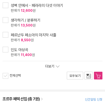
성벽 안에서 - 페라라의 다섯 이야기
판매가
12,600
원
생각하기 / 분류하기
판매가
13,500
원
페르난두 페소아의 마지막 사흘
판매가
8,550
원
인도 야상곡
판매가
11,400
원
더보기
전체선택
모두보기
조르주 페렉 선집 (총 7권)
신간알림 신청