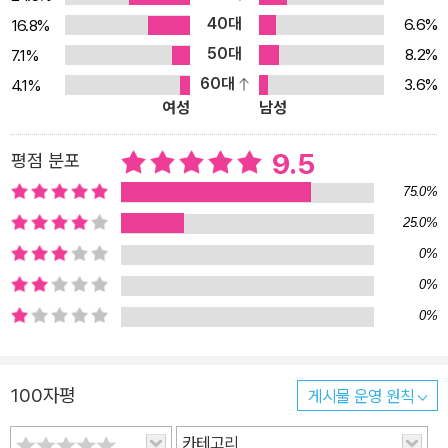
975)은 모두 이 시기에 탄생했다. 페렉의 애독자라면, 꿈을 기록할
40대
6.6%
16.8%
당시 이미 출간되었거나 작업중이었던 작품들이 어떤 식으로 변형되
50대
8.2%
7.1%
어 꿈속에 등장하는지를 지켜보는 재미 외에도 이 미로의 어딘가에
60대
분명히 심겨 있을 이후 작품들의 씨앗을 발견하는 기쁨 역시 누릴 수
3.6%
4.1%
여성
남성
있을 것이다. 이토록 다채로운 작품들이 자라난 토양으로서, 꿈을 매
개로 드러난 페렉의 무의식은 그의 작품세계를 빼닮은 기이한 미로이
9.5
평점 분포
자 퍼즐 같다. 이성이나 논리의 영역에서 벗어나 은유와 상징, 연상과
75.0%
환유, 말놀이와 언어유희로 이루어진 미궁 속을 유영하는 작가의 꿈
꾸는 정신은 그의 책을 읽는 독자와 마찬가지로 번번이 길을 잃고 헤
25.0%
매다가 예상치 못한 전개를 맞닥뜨린다. 그 충격과 불안, 두려움과 놀
0%
라움의 순간들은 때로 어떤 진실의 심연을 섬광처럼 비추며 작가를,
0%
그리고 우리를 꿈에서 깨어나게 한다. 그 찰나의 순간이 지나면 곧 잊
0%
힐 깨달음의 잔상만을 남긴 채로. 전지적인 동시에 관찰자적인 글쓰
기, 무의식과 의식의 접점에서 쓰인 ‘밤의 자서전’ 페렉 이전에도 꿈을
통해 표출되는 무의식을 기록하기 위한 시도는 존재했다. 앙드레 브
100자평
게시물 운영 원칙
르통을 위시한 일부 초현실주의 작가들은 이성의 간섭을 받지 않는
카테고리