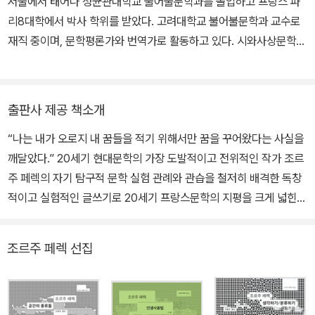
서울에서 태어나 성균관대학교 불어불문학과를 졸업하고 프랑스 파
7년에는 레이몽 크노가 주도한 문학 실험 그룹 ‘울리포(Oulipo, 잠재
리8대학에서 박사 학위를 받았다. 고려대학교 불어불문학과 교수로
적 문학 실험실)’에 가입하여 ‘형식적 제약을 따르는 글쓰기’라는 특
재직 중이며, 문학평론가와 번역가로 활동하고 있다. 시와사상문학상
유의 작품 세계를 구축했다. 작가 스스로 ‘자전적인 요소’와 ‘형식적
과 팔봉비평문학상을 수상했다. 저서로 『번역의 유령들』 『시는 주사
제약’이 자신의 거의 모든 작품의 토대를 이룬다고 밝힌 바 있다. 197
위 놀이를 하지 않는다』 『번역하는 문장들』, 『번역과 책의 처소들』
8년 출간한 『인생 사용법』으로 메디치상을 수상하며 전업 작가의 길
『한 줌의 시』 『의미의 자리』 『아케이드 프로젝트 2014-2020 비평
로 들어섰으나, 1982년 45세의 이른 나이에 폐암으로 세상을 떠났
출판사 제공 책소개
일기』 『시집』 등이, 역서로 앙리 메쇼닉의 『시학을 위하여 1』, 제라르
다. 짧은 생애 동안 십여 편의 작품을 남겼으며, 『잠자는 남자』처럼 자
“나는 내가 오로지 내 꿈들을 적기 위해서만 꿈을 꾸어왔다는 사실을
데송의 『시학 입문』, 장 주네의 『사형을 언도받은 자』, 레몽 크노의
신의 작품을 직접 영화로 만들거나 시나리오 작업에도 참여하며 전방
깨달았다.” 20세기 현대문학의 가장 도발적이고 전위적인 작가 조르
『떡갈나무와 개』 『문체 연습』, 자크 데리다의 『조건 없는 대학』, 로베
위적인 창작 활동을 펼쳤다. 작가 사후 흩어져 있던 원고들을 모아 여
주 페렉의 자기 탐구적 문학 실험 관례와 관습을 철저히 배격한 독창
르 데스노스의 『알 수 없는 여인에게』, 알랭 바디우의 『사랑 예찬』
러 편의 유작이 출간되었고, 『나는 태어났다』 역시 그렇게 빛을 본 작
적이고 실험적인 글쓰기로 20세기 프랑스문학의 지평을 크게 넓힌
『무한과 유한』, 조르주 페렉의 『잠자는 남자』 『어렴풋한 부티크』, 마
품 중 하나이다. 한편 페렉이 사라졌다고 믿었던 『용병대장』의 타자
조르주 페렉은 길지 않았던 작가로서의 생애 내내 인간의 삶을 구성
르그리트 뒤라스의 『죽음의 병』, 조르주 상드의 『그녀와 그』, 알로이
원고는 1990년대 초 발견되었고, 작가 사후 30주년을 기념하여 201
하는 무수한 경험들과 시시각각 변화하는 의식의 세계를 문학이라는
시위스 베르트랑의 『밤의 가스파르: 렘브란트와 칼로 풍의 환상곡』,
2년 프랑스 쇠유 출판사에서 출간되었다. 대표작으로는 『사물들』,
조르주 페렉 선집
틀 안에 담아내기 위해 치열하게 노력했다. 특히 그는 사소하고 주변
앙투안 볼로딘의 『작가들』 『바르도 오어 낫 바드로』 등이 있다.
『W 혹은 유년의 기억』, 『인생 사용법』 등이 있다.
적인 요소로 치부되기 쉬운 일상적 사물과 공간들, 순식간에 휘발되
는 생각의 파편들을 집요할 만큼 면밀히 관찰하여 분류하고 목록화함