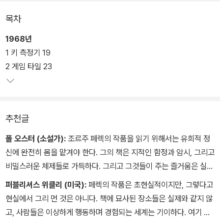
사물과 공간들, 순식간에 휘발되는 생각의 파편들을 집요할 만큼 면
목차
밀히 관찰하여 분류하고 목록화함으로써 찰나의 순간을 언어 속에 영
구화하는 작업에 골몰했다.
1968년
1 키 측정기 19
작가의 이런 관심과 성향에 비추어봤을 때 그가 자신의 무의식이 밤
2 게임 타일 23
새 만들어내는, 그러나 여명과 함께 희미해져버리는 꿈의 세계를 포
착하기 위해 몇 년에 걸쳐 ‘꿈 일기’를 썼다는 사실은 자연스럽고도 필
연적인 일처럼 느껴진다. 조르주 페렉 선집의 마지막 7권으로 출간된
추천글
『어렴풋한 부티크』는 페렉이 1968년 5월부터 1972년 8월 사이에
꾸었던 124개의 꿈을 일련의 번호를 매겨 엮은 책으로, 스스로의 내
폴 오스터 (소설가):
조르주 페렉의 작품을 읽기 위해서는 유희적 정
면을 끈질기게 들여다본 자기 탐구의 결과물이자 미로 같은 작가의
신에 완전히 몸을 맡겨야 한다. 그의 책은 지적인 함정과 암시, 그리고
정신세계를 엿볼 수 있는 흥미롭고 귀중한 텍스트이다.
비밀스러운 체제들로 가득하다. 그리고 그것들이 주는 즐거움은 실로
굉장하다.
퍼블리셔스 위클리 (미국):
페렉의 작품은 초현실적이지만, 그렇다고
작가가 자신의 꿈을 얼마나 객관적으로 기록했는지는 알 수 없지만,
현실에서 그리 먼 것은 아니다. 책에 묘사된 장소들은 실제와 같지 않
작중에 이니셜로 등장하는 인물 대부분이 실존했던 페렉의 지인들이
고, 사람들은 이상하게 행동하며 경험되는 세계는 기이하다. 여기 기
고 지명이나 장소 역시 실제로 페렉이 살았거나 방문했던 곳임을 고