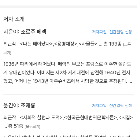
록된 것들은 진짜 꿈일 수도 있지만, 단순한 꿈 이상으로 느껴진다. 꿈
려하면 이 책에 기록된 꿈의 세계가 작가의 사적 경험과 기억에 기초
이라는 게 보통 그러하듯이. 결국 이 책을 통해 독자들이 받는 보상은
하고 있다는 것만은 분명해 보인다. 각 꿈에 등장하는 인물, 지명, 주
저자 소개
이것이다. 페렉의 정신이 꿈속에서도 은유와 이야기를 직조하는 것을
요 사건과 관련한 전기적 사실이나 배경지식을 상세히 담은 역자 조
지켜볼 수 있다는 것.
지은이:
조르주 페렉
재룡 교수의 주석은 이 작품을, 나아가 한 작가의 삶을 더욱 깊숙이 탐
저자파일
신간알림 신청
구하고자 하는 독자들에게 훌륭한 길잡이가 되어줄 것이다.
최근작 :
<나는 태어났다>
,
<용병대장>
,
<사물들>
… 총 199종
(모두
보기)
1936년 파리에서 태어났다. 페렉의 부모는 프랑스로 이주한 폴란드
계 유대인이었다. 아버지는 제2차 세계대전에 참전해 1940년 전사
했고, 어머니는 1943년 아우슈비츠에서 사망한 것으로 추정된다. 어
린 시절 겪은 부모와의 이별, 특히 무덤조차 없는 어머니의 죽음은 페
렉의 삶과 글쓰기에 깊은 흔적을 남겼다. 고등학생 때부터 작가가 되
옮긴이:
조재룡
저자파일
신간알림 신청
겠다고 결심한 페렉은 서평을 기고하며 습작 활동을 시작했다. 1957
년부터 1960년까지 여러 제목과 형태를 거쳐 첫 장편소설 『용병대
최근작 :
<사회적 실험과 도덕>
,
<한국근현대번역문학사론>
,
<시집>
장』을 완성했지만, 이 작품은 출간을 거절당했다. 이후 페렉은 1965
… 총 51종
(모두보기)
년 『사물들』로 르노도상을 수상하며 화려하게 문단에 데뷔한다. 196