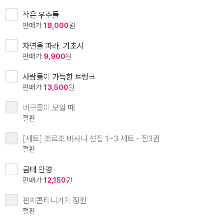
작은 우주들
판매가
18,000
원
자연을 따라. 기초시
판매가
9,900
원
사람들이 가득한 트렁크
판매가
13,500
원
비구름이 모일 때
절판
[세트] 조르조 바사니 선집 1~3 세트 - 전3권
절판
금테 안경
판매가
12,150
원
핀치콘티니가의 정원
절판