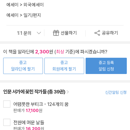
에세이
>
외국에세이
에세이
>
일기/편지
선물하기
공유하기
이 책을 알라딘에
2,300
원 (
최상
기준)에 파시겠습니까?
중고
중고
중고 등록
알라딘에 팔기
회원에게 팔기
알림 신청
인문 서가에 꽂힌 작가들 (총 39권)
신간알림 신청
어렴풋한 부티크 - 124개의 꿈
판매가
17,100
원
전원에 머문 날들
판매가
16,200
원