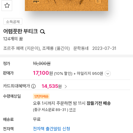
소득공제
어렴풋한 부티크
124개의 꿈
조르주 페렉
(지은이),
조재룡
(옮긴이)
문학동네
2023-07-31
정가
19,000원
17,100
판매가
원
(10% 할인) +
마일리지 950원
14,535
카드최대혜택가
원
수령예상일
양탄자배송
오후 1시까지 주문하면 밤 11시
잠들기전 배송
(중구 서소문로 89-31 )
변경
배송료
무료
전자책
전자책 출간알림 신청