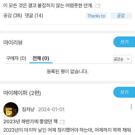
그저 이야기하기 위해 꾸어진 꿈이라고 진단했다. 아울러 페렉이 이
이 모든 것은 결코 붙잡히지 않는 어렴풋한 안개.
작품을 자전적인 자기분석이자 ‘밤의 자서전’이라 칭했다는 점까지
공감 (
38
)
댓글 (14)
고려하면, 결국 작가가 기록한 꿈들은 실제 경험을 토대로 한 환상, 무
의식과 의식의 경계에서 쓰인 일종의 자전소설인 셈이다. 그렇게 페
렉은 또 한번 내용뿐 아니라 화법과 시점의 측면에서도 흥미롭고 혁
쓰기
마이리뷰
신적인 실험적 글쓰기를 선보인다. 여기서 말하는 자는 곧 듣는(꿈꾸
는) 자이며 그는 이 이야기의 모든 것을 설계한 자인 동시에 철저한
구매자 (0)
전체 (0)
관찰자이다. 친숙한 것의 낯선 얼굴을 마주하는 순간들, 그리움과 욕
망과 두려움의 환유 속을 통과하는 몽환의 여정 페렉은 꿈을 기술하
등록된 평이 없습니다.
는 데 있어 몇 가지 스타일의 원칙을 세워두었다. 본문에서 줄바꿈은
무언가의 변화, 고딕체는 꿈의 도드라진 요소, 문단 사이 여백은 잊어
쓰기
마이페이퍼 (2편)
버렸거나 해독할 수 없는 부분, ‘/ /’ 기호는 자발적인 삭제를 의미한
다. 또한 양가적이거나 복합적인 상황을 기술하기 위해 때로는 두 개
잠자냥
2024-01-01
메뉴
의 단어를 위아래로 나란히 병기하기도 하고(8번, 58번, 74번 꿈
등) 소제목이나 번호를 붙인 몇 개의 장으로 구성된 꿈도 있으며(35
2023년 하반기에 좋았던 책
번, 48번, 65번, 79번 꿈 등) 어떤 꿈은 일인칭이 아닌 삼인칭시점
2023년의 마지막 날인 어제 정리했어야 하는데, 어제까지 꽉꽉 채워