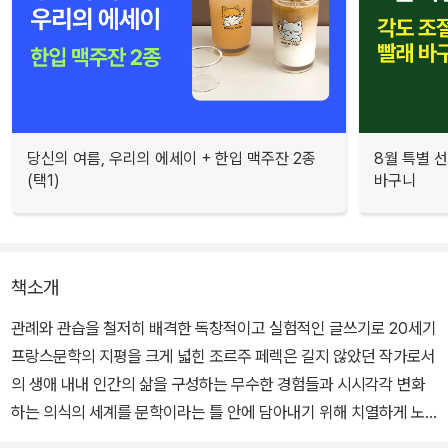
당신의 여름, 우리의 에세이 + 한입 맥주잔 2종
8월 특별 선
(택1)
바구니
책소개
관례와 관습을 철저히 배격한 독창적이고 실험적인 글쓰기로 20세기
프랑스문학의 지평을 크게 넓힌 조르주 페렉은 길지 않았던 작가로서
의 생애 내내 인간의 삶을 구성하는 무수한 경험들과 시시각각 변화
하는 의식의 세계를 문학이라는 틀 안에 담아내기 위해 치열하게 노
력했다. 특히 그는 사소하고 주변적인 요소로 치부되기 쉬운 일상적