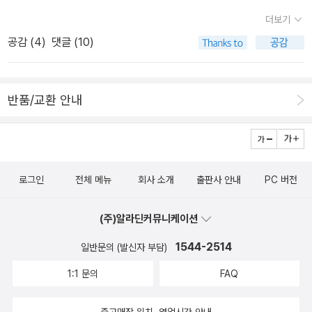
와 한계를 질타하고 사회적 약자까지 포용할 수 있는 '새로운 신학적,
책의 의미를 몰랐다. 지금은 전적으로 저자의 편에 가깝다. 좋게 변한
더보기
신앙적 실존 양식'을 찾기 위한 시도라고 생각한다.제1부의 가벼운 에
것인지 내가 변질된 것인지는 모르나 하여튼, 글을 지우지 않고 둔다.
세이들은 아마 저자가 자신이 목회활동을 하는 한백교회에 한 설교들
공감 (
4
)
댓글 (10)
이것도 나의 일부가 아닌가. 그런데 지금 읽어보면 내가 이 글을 댓글
을 바탕으로 쓰여지지 않았나 생각된다. 소설과 영화를 통해서 신학
을 단다면 욕해 주고 싶은 글이다. 내가 변한 거지.. 확실히... 이런 식
을 말하고 있다. 본론으로 가지 전에 가벼운 에피타이져라고 나 할까.
으로 글을 쓰면 안됩니다!그럴줄 알았다. 제목과 내용이 심상치 않아
본론은 제2부와 제3부이다. 특히 제 3부의 민중신학에 대한 고찰은
반품/교환 안내
저자의 출신을 보니 한신대이다. 그가 진심으로 교회와 신상을 위해
나에게 신앙은 절때 현실과 유리되어서는 안된다는 마음을 가지게 해
고민했는지, 아니면 적어도 교회의 입장에서 구도자로서 살아보았는
주었다.제4부는 성적태레니즘이라는 장인데 나가 평소 관심을 가지
지 알 수 없는 노릇이다. 꽝이다! -100자 평에서나는 저자를 신뢰하
못해서 별로 주목을 하지 않았지만, 이 책에세 디져트 같은 부분이다.
지 않는다. 그가 마치 신실한 교인으로 살아가다 회의를 느끼고 이 책
도발적인 책 제목처럼 오늘날 진정한 신학이라면 교회에 대한 비판을
로그인
전체 메뉴
회사 소개
출판사 안내
PC 버전
을 쓴 듯한 착각을 불러 일으키고 있지만 새빨간 거짓말이다. 나는 이
하지 않을 수 없다. 물론 그는 다른 교회의 목회자이다. 하지만 그 교
런 부류의 사람들을 혐오한다. 그가 교회를 나갔다고 웃기지 말라. 그
회는 주류적 교회와는 다른 기능을 하고 있을 것이라고 생각한다. 제
(주)알라딘커뮤니케이션
는 교회를 제대로 다녀본 적도 없다. 자 이제 나의 주장이 왜 거짓이
도의 전복이 단지 무제도를 의미하는것은 아니다. 필요악인 제도내에
아닌지를 살펴보자. 잡소리 집어 치우고 그의 교회에 대한 비판이 얼
1544-2514
일반문의 (발신자 부담)
서 안주하다 보니, 신앙의 진실성 및 시대적 역할이 자꾸 제도의 안락
마나 엉터리 인지를 보여준다.먼저 그는 한신대 출신이다. 한신대는
함속에서 자꾸 잊혀져 가고 있는 것이 오늘날교회의 현 주소이고 이
1:1 문의
FAQ
진보적 신학교이다. 즉 그는 신학을 전공했다. 소위 말하는 일반 평신
에 대해서저자가 문제를 제기하고 있는 것이다.인간다운 삶의 조건들
도가 아닌 전문가이다. 그런 그가 마치 선량한 교인인 것처럼 꾸며대
중고매장 위치, 영업시간 안내