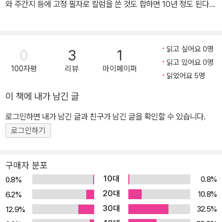
시작해 이번이 11번째 책이다.
와 주간지 등에 고정 필자로 칼럼을 쓴 것도 합하면 10년 정도 된다.
주요 저작으로 《반신학의 미소》 《시민K, 교회를 나가다》 《대형교회
와 웰빙보수주의》 《예수역사학》 《리부팅 바울》 《성서와 동성애》
《극우주의와 기독교》 등이 있다. 참 많이도 썼다. 약한 자들을 위한
읽고 싶어요 0명
0
3
1
글쟁이이고자 했지만, 이렇다 할 성과는 없다. 그 모든 글마다 가장 치
읽고 있어요 0명
100자평
리뷰
마이페이퍼
열했던 것은 ‘자신의 무가치함과 싸운’ 것이다. 현재는 ‘역사의 바
읽었어요 5명
울’을 다루는 이 책에 이어서 ‘역사의 예수’를 다루는 책을 쓰고 있고,
이 책에 내가 남긴 글
간간이 차마 거절하지 못한 글도 쓰고 있다. 목회자였던 적도 있었다.
하지만 지금은 목사가 아니다. 제3시대그리스도교연구소를 만드는
로그인하면 내가 남긴 글과 친구가 남긴 글을 확인할 수 있습니다.
데 참여했고, 은퇴한 지금은 명목뿐인 ‘이사’로 참여한다. 계간지 《당
로그인하기
대비평》의 편집주간을 지냈고, 지금은 《가톨릭평론》의 편집위원이
다.
구매자 분포
10대
0.8%
0.8%
20대
10.8%
6.2%
30대
32.5%
12.9%