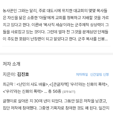
이 중심으로 묶었다.
농사꾼인 그와는 달리, 주로 대도시에 위치한 대교회의 몇몇 목사들
2부는 민중 신학(반신학 또는 탈신학)의 관점에서 세계를 해석하는
은 자신을 닮은 소중한 '아들'에게 교회를 정복하고 지배할 것을 가르
방식을 보여준다. 3부는 시선을 좀더 안으로 돌려 기독교 신학의 전
치고 있다고 한다. 이른바 '목사직 세습'이라는 군주제적 상상력이 그
문적인 주제를 다룬다. 4부는 여성, 동성애 등 섹슈얼리티에 대한 생
들을 사로잡고 있는 것이다. 그런데 얼마 전 그것을 문제삼던 단체들
각을 담은 글이다.
이 주도한 포럼이 난장판이 되고 말았다고 한다. 군주 목사를 신봉하
던 '열혈 십자군'들이 단상을 점거해 버린 것이다.
책 전체를 관통하는 문제의식은 민중 신학이다. 지금까지의 성서읽기
와 구별되는 몇 가지 지점이 단연 눈에 띈다. 동일한 성서 본문을 인용
이쯤 되면, 이러한 군주제적 상상력이 일부 목사들만의 소망만은 아
저자 소개
하고도, 그 해석의 근거를 피권력자의 입장에서 찾은 것이다. 사랑 많
니라는 게 분명해진다. 백성 없는 군주가 없듯이, 군주 목사는 자신을
고 온유한 예수의 이미지를 비판적 지식인으로 돌려세우는 것도 그
위해 충성을 다하는 무수한 백성-신도들을 거느리고 있었던 것이다.
지은이:
김진호
저자파일
신간알림 신청
때문이다.
실은 '세습'이라는 황당한 의제만 아니라면, 목사직이라는 '성역'에 기
최근작 :
<난민의 사도 바울>
,
<[큰글자책] '우리'라는 신화의 폭력>
,
꺼이 경의를 표할 준비가 되어 있는 신도는 얼마든지 있다. 오히려 교
<'우리'라는 신화의 폭력>
… 총 56종
(모두보기)
이 책은 '삼인 동시대인 총서' 중의 하나로 발간되었다. '동시대인 총
회는 그 반대의 소리가 나오는 게 이상한 형국이라고 하는 게 적절한
서'는 김우창, 김종철, 리영희, 강만길 등 우리 시대를 대표하는 지성
글쟁이로 살아온 지 30여 년이 되었다. 그동안 많은 저작을 남겼고,
지적일 것이다. (본문 72쪽 중에서)
의 목소리를 담아내는 도서출판 삼인의 기획이다. 2001년 여름부터
집단 저작에 참여했다. 그중엔 기획자로 참여한 것도 꽤 된다. 일간지