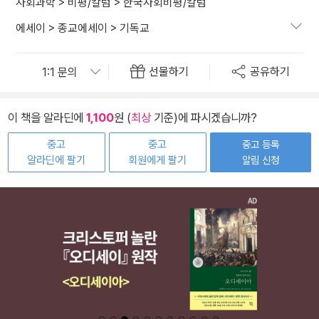
사회과학
>
비평/칼럼
>
한국사회비평/칼럼
에세이
>
종교에세이
>
기독교
선물하기
공유하기
이 책을 알라딘에
1,100
원 (
최상
기준)에 파시겠습니까?
중고
중고
중고 등록
알라딘에 팔기
회원에게 팔기
알림 신청