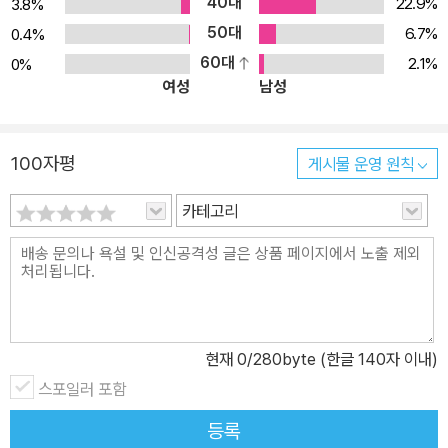
40대
22.9%
3.8%
50대
6.7%
0.4%
60대
2.1%
0%
여성
남성
100자평
게시물 운영 원칙
카테고리
현재
0
/280byte (한글 140자 이내)
스포일러 포함
등록