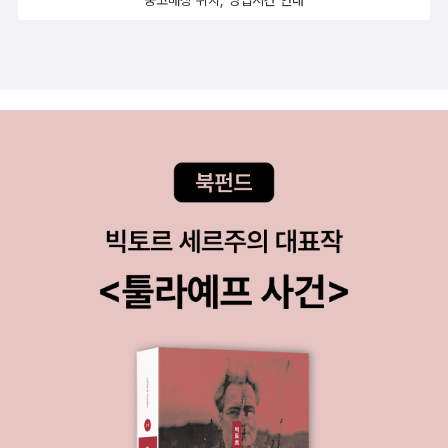
을 만들기 위해 노력해던 지난 날의 민중운동속에 분명 예수의 아우
는 짓은 그만 두어야 한다.둘째, 그의 교회 비판은 처음부터이다. 교회
라가 느껴질 수 있다. 아름답고 웅장한 교회보다 말이다. 우리는 교회
를 잘 다니다 회의가 들어 이 책을 쓴 것이 절대 아니다. 그는 '꾼'이다.
를 감으로해서 너무 쉽게 마음의 안식을 얻고 구원을 받는다. 하지만,
1996년 4월 출간한 그의 첫책은 '예수 르네상스'이다. 이 책은 현재
우리가 아프면 감기약을 사먹으면 별 수고없이 몸이 낳듯이 마음의
품절이다.2000년 2월에 출간의 두번째 책은 '예수 역사학'이다.200
갈증이 그렇게 쉽게 치료되지는 않을 것이다.좀 수고스럽겠지만, 예
1년 12월 출간된 또 다른 책, 반 식학의 미소2007년에 출간한 무례
수님은 만나고 내 자신의 실존양식을 찾기위해서는 내 자신의 주체가
한 자들의 크리스마스, 무례한 복음2010년에는 인물로 보는 성서 뒤
되어야 한다. 그러기 위해서는 복종과 순종만을 강요하고 다른 종교
집어 읽기 나는 글을 비교적 어리숙하게 쓰고, 비판적이지 않다. 그러
와의 차별성만을 강조하는 교회권력에서 좀 멀어져야하는 불편과 약
나 이런 무례한 못되 먹은 사람들에게는 평이한 글로 대하고 싶은 생
간의 용기, 그리고 고독을 즐길수 있는 신념이 필요하다고 하겠다. 이
각이 추후도 없다. 까놓고 말하지만 이 사람은 교회에 대해 무엇을 진
책의 저자처럼 말이다.교회밖에서 예수님을 만나는 것이 그리 쓸쓸하
지하게 생각했고, 교회를 사랑했던 적이 있던가? 아니지 않는가. 그
지 않을 것 같은 생각이 든다.
는 처음부터 교회를 욕하는 사람이고 교회에 대하여 비판적 시각으로
일관했던 사람이다. 플리즈~ 제발 이런 식의 탁상공론으로 글을 써서
는 안된다. 진짜다. 요즘 어느 쇼셜북에서도 소개되는 이 책은 처음 접
하는 사람들에게 '한국 교회는 정말 못됐구나!'라는 인식을 주기에 딱
이다. 그동안 한국이 기독교를 인정한 적이 있는가? 없다. 그리고 말
이지 기독교 안에도 얼마나 많은 교파가 있으며, 다양성과 다름이 존