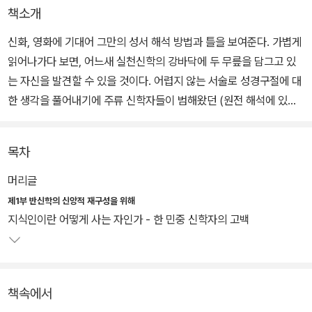
책소개
신화, 영화에 기대어 그만의 성서 해석 방법과 틀을 보여준다. 가볍게
읽어나가다 보면, 어느새 실천신학의 강바닥에 두 무릎을 담그고 있
는 자신을 발견할 수 있을 것이다. 어렵지 않는 서술로 성경구절에 대
한 생각을 풀어내기에 주류 신학자들이 범해왔던 (원전 해석에 있어
서) 자가당착의 오류까지 살펴볼 수 있다.
목차
'재개발 지구'라는 글에서는 후배 시인이 썼다는 시를 해설해주며, 80
년대 학생운동의 주역들이 자본주의 속에서 어떻게 (먼저) 버려지고
머리글
베이는가에 대해서 이야기했다. 베이기 전에 잘라내야 한다는 강한
제1부 반신학의 신앙적 재구성을 위해
의지가 담긴 글이다.
지식인이란 어떻게 사는 자인가 - 한 민중 신학자의 고백
존 스타인벡의 소설 <에덴의 동쪽>, <분노의 포도>, 움베르코 에코
의 <장미의 이름>, 허먼 멜빌의 소설을 영화화 한 <폴라 X> 등이 1
책속에서
부의 소재이다. 기독교에 문외한인 이들도 쉽게 읽을 수 있게끔 에세