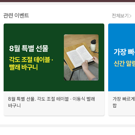
관련 이벤트
전체보기
8월 특별 선물. 각도 조절 테이블 · 이동식 빨래
가장 빠르게
바구니
합