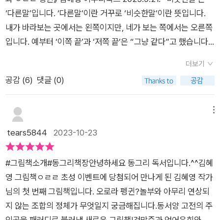
‘다른말’입니다. ‘다른말’이란 거꾸로 ‘비슷한말’이란 뜻입니다.
내가 바라보는 곳에서는 왼쪽이지만, 네가 보는 쪽에서는 오른쪽
입니다. 예부터 ‘이쪽 끝’과 ‘저쪽 끝’은 “그냥 같다”고 했습니다.
끝에 서면 마치 아주 멀다고 잘못 여기지만, 어느 끝이든 “끝과
더보기
끝은 늘 만나”게 마련입니다. 《놀부와 ㅇㄹㄹ 펭귄》은 ‘착한 흥
공감 (
6
)
댓글 (0)
부’와 ‘안 착한 놀부’를 ‘노란돼지’로 그리면서, ‘훔친돈’을 몰래 모
은 도둑을 ‘펭귄’으로 그립니다. 사람살이를 어떤 짐승에 빗대어
그려도 대수로울 바는 없되, “사람살이를 빗대”려고 뭇짐승을 그
메뉴
릴 적에는 먼저 뭇짐승한테 물어볼 노릇입니다. “가두리에서 밥
tears5844
2023-10-23
만 먹고 피둥피둥 살을 찌워야 하는 노란돼지야, 너희를 흥부놀부
로 그려도 되겠니?”라든지 “얼음나라인 마끝에서 사는 펭귄아,
#그림책소개#동그리책장안녕하세요 동그리 독서입니다.^^​김혜
너희를 사나운 도둑으로 그려도 되겠니?” 하고 물을 노릇입니다.
영 그림책​ㅇㄹㄹ 초성 이벤트에 당첨되어 만나게 된 김혜영 작가
더구나 그림책이라면 아이들이 곁에 두고서 날마다 들여다볼 텐
님의 첫 번째 그림책입니다. 오로라 펭귄?놀부와 아무리 연상되
데, “사람살이를 사람으로 안 그리”고서 짐승으로 그릴 적에는
지 않는 조합의 정체가 무엇일지 궁금해집니다.​​동서양 고전의 주
자칫 짐승을 잘못 바라보게 마련입니다. 첫소리로 말놀이를 하는
인공을 패러디로 불러낸 새로운 그림책!건망증과 언어유희와 창