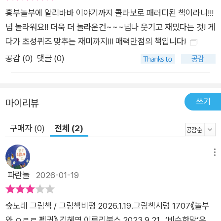
흥부놀부에 알리바바 이야기까지 콜라보로 패러디된 책이라니!!!
넘 놀라워요!! 더욱 더 놀라운건~~~넘나 웃기고 재밌다는 것! 게
다가 초성퀴즈 맞추는 재미까지!!! 매력만점의 책입니다!
공감 (
0
)
댓글 (0)
쓰기
마이리뷰
구매자 (0)
전체 (2)
메뉴
파란놀
2026-01-19
숲노래 그림책 / 그림책비평 2026.1.19.그림책시렁 1707《놀부
와 ㅇㄹㄹ 펭귄》 김혜영 이루리북스 2023.9.21. ‘비슷한말’은