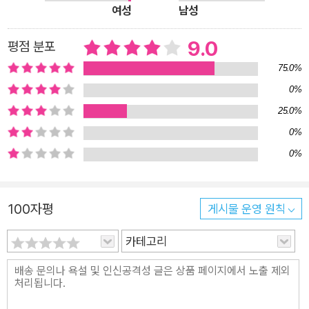
그림책! 『흥부전』과 『알리바바와 40인의 도적』이 만나면 어떤 일
여성
남성
이 벌어질까요? 신예 김혜영 작가가 이런 엉뚱한 상상력을 발휘
했습니다. 흥부와 놀부는 그대로 출연하지만 도둑은 세 마리 펭귄
9.0
평점 분포
으로 바뀌었습니다. 물론 시대도 알 수 없는 21세기로 바뀌었습
75.0%
니다. 김혜영 작가는 그야말로 자유로운 상상력과 패러디의 대가
0%
입니다! 『놀부와 ㅇㄹㄹ 펭귄』는 자유로운 상상과 패러디의 즐거
25.0%
움을 전해주는 그림책입니다. 이루리 볼로냐 워크숍이 발굴한 이
0%
야기꾼 김혜영 작가! 김혜영 작가는 이루리 작가나 이현지 작가처
0%
럼 모 윌렘스 작가의 열렬한 팬입니다. 그래서 모 윌렘스의 당당
한 캐릭터와 황당하면서도 폭풍 같은 코미디를 좋아합니다. 김혜
영 작가는 『놀부와 ㅇㄹㄹ 펭귄』를 통해 자신만의 캐릭터와 드라
100자평
게시물 운영 원칙
마와 코미디를 완성했습니다. 개성 넘치면서도 창의적인 김혜영
카테고리
작가의 코미디가 널리 사랑받기를 바랍니다.