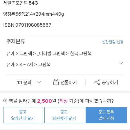
세일즈포인트
543
양장본
56쪽
214*294mm
440g
ISBN 9791198085887
주제분류
신간알림 신청
유아
>
그림책
>
_나라별 그림책
>
한국 그림책
유아
>
4~7세
>
그림책
선물하기
공유하기
이 책을 알라딘에
2,500
원 (
최상
기준)에 파시겠습니까?
중고
중고
중고 등록
알라딘에 팔기
회원에게 팔기
알림 신청