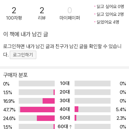
다! 게다가 한글 놀이까지! 과연 제목 『놀부와 ㅇㄹㄹ 펭귄』에서
읽고 싶어요 0명
2
2
0
ㅇㄹㄹ은 어떤 말의 첫소리일까요? 진정 독자들의 배꼽을 노리
읽고 있어요 2명
100자평
리뷰
마이페이퍼
는 웃음 폭탄 그림책! 『놀부와 ㅇㄹㄹ 펭귄』은 역사상 가장 재미
읽었어요 4명
있는 한글 놀이 그림책입니다. ★누리과정 및 교과연계★ •누리
이 책에 내가 남긴 글
과정: 의사소통(듣기와 말하기) 사회관계(더불어 생활하기) •교
로그인하면 내가 남긴 글과 친구가 남긴 글을 확인할 수 있습니
과연계: 2학년 1학기 국어 4. 말놀이를 해요 2학년 1학기 국어 11.
다.
상상의 날개를 펴요 2학년 2학기 국어 3. 말의 재미를 찾아서 건
로그인하기
망증과 언어유희와 창의력이 만든 우주 최강 코미디! 어느 날 갑
자기 흥부가 부자가 되었습니다. 게다가 선행을 베풀어서 신문에
구매자 분포
흥부에 관한 기사가 납니다. 놀부는 흥부가 부자가 된 비밀은 알
10대
0%
0%
고 싶습니다. 흥부는 놀부에게 비밀을 알려줍니다. 하지만 건망증
20대
0%
1.5%
이 심한데다 욕심 많은 놀부는 비밀의 주문을 창의적으로 가슴에
30대
0%
16.9%
적어 놓습니다. 과연 비밀의 주문은 무엇일까요? 『놀부와 ㅇㄹㄹ
40대
5.4%
47.7%
펭귄』는 건망증과 언어유희와 창의력으로 만든 우주 최강 코미디
50대
2.3%
24.6%
그림책입니다. 동서양 고전의 주인공을 패러디로 불러낸 새로운
60대
0%
1.5%