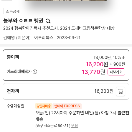
소득공제
놀부와 ㅇㄹㄹ 펭귄
2024 행복한아침독서 추천도서, 2024 도깨비그림책문학상 대상
김혜영
(지은이)
이루리북스
2023-09-21
종이책
18,000
원,
10%
16,200
원
+ 900원
13,770
원
카드최대혜택가
더보기
전자책
16,200
원
수령예상일
양탄자배송
썬데이 EXPRESS
오늘(일) 22시까지 주문하면 내일(월) 아침 7시
출근전
배송
(중구 서소문로 89-31 )
변경