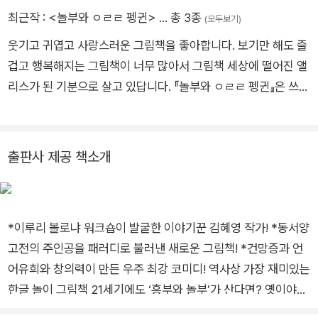
최근작 :
<놀부와 ㅇㄹㄹ 펭귄>
… 총 3종
(모두보기)
웃기고 귀엽고 사랑스러운 그림책을 좋아합니다. 보기만 해도 즐
겁고 행복해지는 그림책이 너무 많아서 그림책 세상에 떨어진 앨
리스가 된 기분으로 살고 있답니다. 『놀부와 ㅇㄹㄹ 펭귄』은 쓰고
그린 첫 번째 그림책입니다. 이 책을 보는 모두가 자기만의 보물
동굴을 찾기를 바라요. 주문을 꼭 기억하세요!ㅇㄹㄹ~ ㅍㄱ!!
출판사 제공 책소개
*이루리 볼로냐 워크숍이 발굴한 이야기꾼 김혜영 작가! *동서양
고전의 주인공을 패러디로 불러낸 새로운 그림책! *건망증과 언
어유희와 창의력이 만든 우주 최강 코미디! 역사상 가장 재미있는
한글 놀이 그림책 21세기에도 ‘흥부와 놀부’가 산다면? 옛이야기
‘흥부와 놀부’와 ‘알리바바와 40인의 도적’이 정말 절묘하게 만났