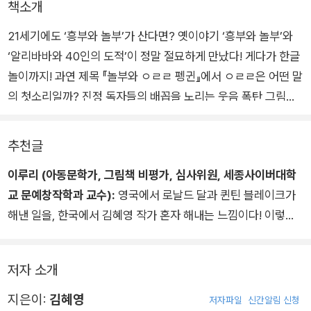
책소개
21세기에도 ‘흥부와 놀부’가 산다면? 옛이야기 ‘흥부와 놀부’와
‘알리바바와 40인의 도적’이 정말 절묘하게 만났다! 게다가 한글
놀이까지! 과연 제목 『놀부와 ㅇㄹㄹ 펭귄』에서 ㅇㄹㄹ은 어떤 말
의 첫소리일까? 진정 독자들의 배꼽을 노리는 웃음 폭탄 그림책!
『놀부와 ㅇㄹㄹ 펭귄』은 역사상 가장 재미있는 한글 놀이 그림책
이다.
추천글
이루리 (아동문학가, 그림책 비평가, 심사위원, 세종사이버대학
교 문예창작학과 교수):
영국에서 로날드 달과 퀸틴 블레이크가
해낸 일을, 한국에서 김혜영 작가 혼자 해내는 느낌이다! 이렇게
웃긴 이야기를 이렇게 웃기게 그리다니! 미국에서 출간되었으면
닥터 수스 상을 받았을 것이다.
저자 소개
지은이:
김혜영
저자파일
신간알림 신청