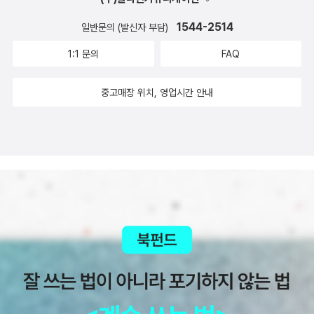
집에서 썩 나가→ 이 집에서 얼른 나가3그럴 리가 없지→ 그럴
신만의 보물 동굴을 찾기 바라는 김혜영 작가님의 첫 번째 그림책
일이 없지→ 그럴 수가 없지3어떻게 된 거야?→ 어찌 된 일이야?
1544-2514
일반문의 (발신자 부담)
으로 앞으로 자주 만났으면 좋겠습니다. 다음 작품을 기대하며...
→ 무슨 일이야?→ 뭐야?6오늘은 이 집을 터는 거야→ 오늘은
1:1 문의
FAQ
이 집을 털자→ 오늘은 이 집을 털지8맛있는 치킨을 사 먹는 거야
→ 맛있는 튀김닭 사먹어야지→ 맛있는 닭튀김 사먹자22놀부에
중고매장 위치, 영업시간 안내
게는 다 계획이 있었지요→ 놀부는 다 생각해 두었지요→ 놀부는
다 그려 놓았지요→ 놀부는 다 짜 놓았지요27이제 정말 좋은 생
각이 떠올랐어요→ 이제 반짝 생각이 나요→ 이제 반짝하고 떠올
라요33다행히 놀부는 기억력은 나빴지만 창의력은 좋았어요→
놀부는 잘 떠올리지는 못해도 반짝반짝 빛나요→ 놀부는 머리가
나쁘지만 번뜩번뜩 생각해요35글 : 숲노래·파란놀(최종규). 낱말
책을 쓴다. 《풀꽃나무 들숲노래 동시 따라쓰기》, 《새로 쓰는 말밑
꾸러미 사전》, 《미래세대를 위한 우리말과 문해력》, 《들꽃내음
따라 걷다가 작은책집을 보았습니다》, 《우리말꽃》, 《쉬운 말이
평화》, 《곁말》, 《책숲마실》, 《우리말 수수께끼 동시》, 《시골에서
살림 짓는 즐거움》, 《이오덕 마음 읽기》을 썼다. blog.naver.co