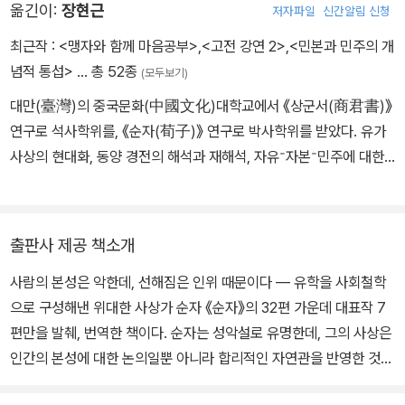
옮긴이:
장현근
저자파일
신간알림 신청
신군이 그를 난릉 지방의 영으로 삼으려고도 했다. 하지만 그의 명성
이 두려워진 춘신군은 곧 순자를 물리쳤다. 순자는 결국 진나라로 가
최근작 :
<맹자와 함께 마음공부>
,
<고전 강연 2>
,
<민본과 민주의 개
법가의 정책가로 명성을 날리던 응후, 범수와 진소왕을 만난다. 그러
념적 통섭>
… 총 52종
(모두보기)
나 그들을 왕도정치로 설득시키는 데는 실패해 고향인 조나라로 돌아
대만(臺灣)의 중국문화(中國文化)대학교에서 《상군서(商君書)》
가게 되니 이때 그의 나이는 거의 여든에 가까웠다. 한편 초나라의 춘
연구로 석사학위를, 《순자(荀子)》 연구로 박사학위를 받았다. 유가
신군은 한 참모의 설득으로 다시 순자를 부른다. 그러나 순자는 신랄
사상의 현대화, 동양 경전의 해석과 재해석, 자유ᐨ자본ᐨ민주에 대한
한 풍자가 담긴 답신을 보내 거절한다. 그러나 이에 굴하지 않고 여러
동양 사상적 대안 모색에 몰두하고 있다. 계간 〈전통과 현대〉 편집위
차례 정중한 청을 보내오는 춘신군에게 순자는 결국 초나라의 난릉령
원을 지냈으며, 현재 용인대학교 국제학부 교수다. 저서로는 《중국사
직을 수락했다. 순자의 나이 아흔여덟으로 추측되는 서기전 238년경
상의 뿌리》, 《상군서: 난세의 부국강병론》 등 10여 권이 있고, 역서로
에 춘신군은 살해되었고 순자는 난릉령에서 물러나 수만 자에 이르는
출판사 제공 책소개
는 《중국 정치사상사》, 《순자》, 《신어》(지식을만드는지식) 등 10여
저술을 남기고 눈을 감는다. 그는 격동의 전국 시대에 제자백가의 모
사람의 본성은 악한데, 선해짐은 인위 때문이다 ― 유학을 사회철학
권이 있다. 〈사회철학으로서 현대유학의 행로〉, 〈도덕군주론: 고대 유
든 학설을 섭렵하는 치열한 학문적 노력으로 초기 유가 사상의 학문
으로 구성해낸 위대한 사상가 순자 《순자》의 32편 가운데 대표작 7
가의 성왕론〉 등 40여 편의 한국어 논문과 〈상앙(商鞅)의 군국주의
적 체계를 집대성했다. 《논어》, 《맹자》, 《도덕경》 등이 일화, 경구 등
편만을 발췌, 번역한 책이다. 순자는 성악설로 유명한데, 그의 사상은
교육관〉, 〈순자 사상 중 ‘해폐(解蔽)’·‘정명(正名)’의 정치적 의의〉 등
으로 채워진 서술양식이었던 데 비해, 《순자》는 유가에서 저자가 쓴
인간의 본성에 대한 논의일뿐 아니라 합리적인 자연관을 반영한 것이
6편의 중국어 논문이 있다.
최초의 체계적인 논문이며, 총론적인 설명, 연속적인 논증, 세부적인
다. 인간이 하늘로부터 선함을 받았다고 한 맹자가 하늘에 도덕적인
상술 등으로 구성된 응집력 있는 저작으로 평가받고 있다.