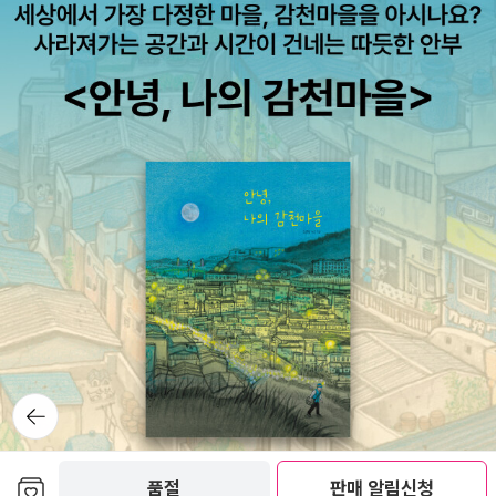
의라는 주장이 담겨 있다.
뒤로가
기
보관함담기
품절
판매 알림신청