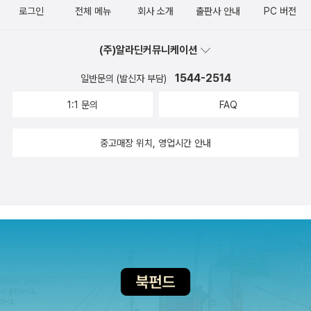
는 경험적 지식의 중요성과 공부는 자신의 수양을 위해서 하는 것이
로그인
전체 메뉴
회사 소개
출판사 안내
PC 버전
라 강조하며 예법과 인의에 전심전력할 것을 당부하고 있으며, 2장에
서는 당시 유행하던 학설을 대표하는 열두 사상가를 비판하며 올바른
(주)알라딘커뮤니케이션
학자의 모습을 제시한다. 3장에서는 왕도는 예법과 인의에 입각해 어
1544-2514
일반문의 (발신자 부담)
진 정치를 하는 것이며 성왕이 다스리는 나라는 어떤 나라이고 왕이
갖추어야 할 덕에 대해 설명한다. 4장에서는 욕망 때문에 인간 사회
1:1 문의
FAQ
는 등급을 구분해주는 예의가 필요하다는 주장에서 출발해 어진 정치
로 백성들의 생산을 늘리고 가혹한 세금을 없애야 하며, 예의에 입각
중고매장 위치, 영업시간 안내
한 정치로 천하를 통일할 수 있다고 주장한다. 5장에서는, 하늘은 두
려움이나 숭배의 대상이 아니며, 하늘보다 인사가 중요하다는 순자의
합리적인 사상을 엿볼 수 있다. 또한 인위의 핵심은 예의이므로 예의
에 입각한 일관된 도로 다스려야 한다는 현실 정치에 대한 주장이 담
겨 있다. 6장에서는 예가 무엇에서 생겨나는지 설명하고 인간의 욕망
을 긍정하고 절제가 필요함을 강조한다. 특히 예는 치국의 핵심이므
로 그 정신이 중요하다고 주장한다. 7장에서는 사람의 본성은 악하다
는 순자의 기본 사상과 선함은 인위 때문이고, 성인의 인위가 바로 예