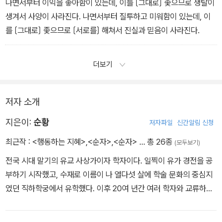
나면서부터 이익을 좋아함이 있는데, 이를 〔그대로〕 좇으므로 쟁탈이
생겨서 사양이 사라진다. 나면서부터 질투하고 미워함이 있는데, 이
를 〔그대로〕 좇으므로 〔서로를〕 해쳐서 진실과 믿음이 사라진다.
더보기
저자 소개
지은이:
순황
저자파일
신간알림 신청
최근작 :
<행동하는 지혜>
,
<순자>
,
<순자>
… 총 26종
(모두보기)
전국 시대 말기의 유교 사상가이자 학자이다. 일찍이 유가 경전을 공
부하기 시작했고, 수재로 이름이 나 열다섯 살에 학술 문화의 중심지
였던 직하학궁에서 유학했다. 이후 20여 년간 여러 학자와 교류하며
학문적 명망을 쌓았고 직하학궁의 우두머리인 좨주를 세 차례 역임했
다. 제나라 사람의 모함으로 초나라로 쫓겨갔을 때는 저명한 재상 춘