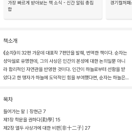
가장 빠르게 받아보는 책 소식 - 신간 알림 총집
경기컬처패스
합
책소개
《순자》의 32편 가운데 대표작 7편만을 발췌, 번역한 책이다. 순자는
성악설로 유명한데, 그의 사상은 인간의 본성에 대한 논의일뿐 아니
라 합리적인 자연관을 반영한 것이다. 인간이 하늘로부터 선함을 받
았다고 한 맹자가 하늘에 도덕적인 힘을 부여했다면, 순자는 하늘은
단순한 자연이라고 보았다. 상업과 기술의 발달로 계급 간의 이동이
잦아짐에 따라 전통적인 도덕관이 급변하던 당시 그는 이러한 현실을
목차
직시하고 새로운 질서를 구상, 실현하고자 했다.
들어가는 말｜장현근 7
또한 그는 초자연적 현상을 부정하면서도 기우제와 같은 미신적인 의
제1장 학문을 권하다〔勸學〕 15
식이 대중의 두려움을 해소해주는 출구가 되어주는 한 유익하다고 본
제2장 열두 사상가에 대한 비판〔非十二子〕 27