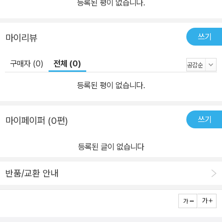
가능성까지 내다보게 하는 깊은 성찰의 기회를 제공한다. 또한 극도
등록된 평이 없습니다.
의 혼란에 빠졌던 전국 시대 후기에 지적 탐색과 실천의 접목에 매진
했던 순자의 주장에 귀를 기울여보면, 현대 사회에서 지식인이 해내
쓰기
마이리뷰
야 할 역할이 무엇인지 살펴볼 수 있다. 예로 다스리는 성왕의 나라를
꿈꾸다 ―순자 사상의 핵심을 담은 중국 철학사의 획기적인 작품 《순
구매자 (0)
전체 (0)
자》 《순자》는 대화체가 많고 일화나 경구 중심으로 이루어져 사상에
대한 구체적이고 체계적인 접근이 어려웠던 《논어》나 《맹자》 등과
등록된 평이 없습니다.
달리, 저자가 직접 자신의 주장을 펼친 글과 제자들의 기록까지 아우
르고 있으며, 최초로 일관된 사상체계를 갖춘 논문이다. 또한 《순자》
쓰기
마이페이퍼 (0편)
는 각 편의 핵심 주제를 편명으로 삼고 있으며 하늘과 인간의 일, 정치
·경제와 논리학에 이르기까지 종합 학문을 다루고 있는 백과사전이라
등록된 글이 없습니다
할 수 있다. 현재 전해지는 《순자》는 당나라 때 양량이 재구성한 것으
로 모두 32편으로 구성되어 있다. 32편 가운데 순자가 직접 집필한
반품/교환 안내
것으로 알려진 18편 모두 학술적으로 중요한 가치를 지니고 있지만,
책세상 고전의 세계 《순자》는 그중 순자 사상의 핵심을 담고 있는 친
필 저작이자 대표작이라 평가받은 7편만을 골라서 옮겼다. 1장에서