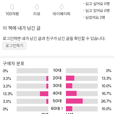
힘을 부여했다면, 순자는 하늘은 단순한 자연이라고 보았다. 상업과
읽고 싶어요 0명
0
0
0
기술의 발달로 계급 간의 이동이 잦아짐에 따라 전통적인 도덕관이
읽고 있어요 0명
100자평
리뷰
마이페이퍼
급변하던 당시 그는 이러한 현실을 직시하고 새로운 질서를 구상, 실
읽었어요 2명
현하고자 했다. 또한 그는 초자연적 현상을 부정하면서도 기우제와
이 책에 내가 남긴 글
같은 미신적인 의식이 대중의 두려움을 해소해주는 출구가 되어주는
한 유익하다고 본 유연한 현실주의자이기도 했다. 혼란했던 당대 사
로그인하면 내가 남긴 글과 친구가 남긴 글을 확인할 수 있습니다.
회에 새로운 질서를 부여하고자 했던 순자의 거대한 기획과 합리적
로그인하기
사유, 세련된 정치, 문화적 감각 등은 오늘날 지식인이 지표로 삼을 만
하다. 공동체의 화해와 질서를 위해 헌신하는 사람을 길러내려면 ―
구매자 분포
어지러운 사회 문제를 극복하는 순자의 ‘예’와 ‘도덕’ 인류 문명은 학
10대
0%
0%
문의 발전을 토대로 발전해왔다. 하지만 공허한 이론적 탐구나 단지
20대
13.3%
3.3%
이론을 위한 이론은 아무 의미가 없다. 지성의 성취와 결부되었을 때
30대
10.0%
3.3%
학문은 비로소 제 빛을 발한다. 순자는 학문과 실천의 결합을 강조하
40대
며, 이것이 인류 문명의 발전 동력이라고 생각했다. 또한 혼란한 사회
16.7%
13.3%
를 바로잡기 위해 필요한 도덕성은 현실에서 인간의 의지와 실천을
50대
26.7%
3.3%
통해 형성되는 것이라고 주장했던 순자의 사상은 학문을 하는 사람들
60대
10.0%
0%