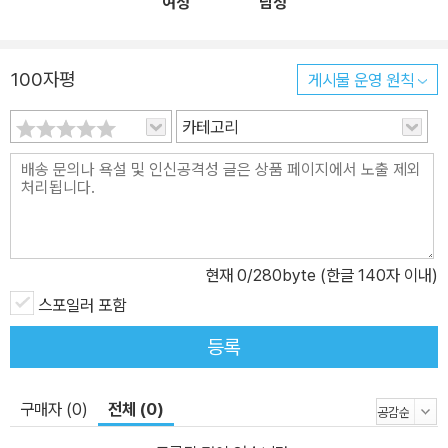
여성
남성
에게 관념적 도덕이 아닌 실천적 도덕에 대해 생각하게 한다. 수천 년
동안 동아시아 사회를 이끌어 왔음에도 불구하고 근대화 과정에서 송
두리째 부정당했던 유가 사상이 재평가받는 것도 이런 이유에서다.
100자평
게시물 운영 원칙
사람 사이의 외적 관계로 정의되는 정치와 사회에서 발생하는 문제들
은 ‘예의’로 해결할 수 있다는 주장을 통해 ‘예’에 사회적 생명을 불어
카테고리
넣음으로써 유가의 사회철학을 완성한 순자의 사상은 자본과 자유,
민주의 서구 중심주의가 모순을 드러내는 현대 사회의 새로운 대안으
로 주목받는다. 즉 《순자》는 절대 자유를 추구하는 서양 사상이 드러
낸 비공동체성과 자본의 무한한 확장이 부른 비인간성, 노쇠한 서구
민주주의의 비주체성 등에 관한 문제를 고전 사상을 통해 현대의 시
현재
0
/280byte (한글 140자 이내)
각으로 바라볼 수 있게 한다. 순자는 인간의 화와 복은 오직 인간 자신
스포일러 포함
의 노력에 달려 있으며, 도덕성 역시 인간의 노력으로 얻어진다고 주
장했다. 이러한 인간의 의지와 노력에 대한 확신을 바탕으로 한 《순
등록
자》에는 제자백가의 여러 학풍을 집대성한 순자의 정치와 사회에 관
한 사상이 고스란히 담겨 있으며, 2,300여 년의 시간을 뛰어넘어 오
구매자 (0)
전체 (0)
늘날 우리에게 인간에 대한 근원적인 물음뿐만 아니라 인류의 발전