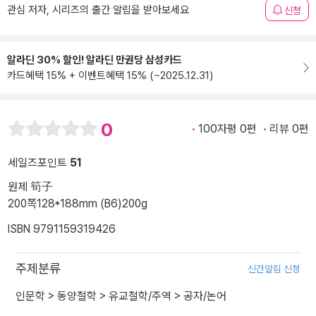
관심 저자, 시리즈의 출간 알림을 받아보세요
신청
알라딘 30% 할인! 알라딘 만권당 삼성카드
카드혜택 15% + 이벤트혜택 15% (~2025.12.31)
0
100자평 0편
리뷰 0편
세일즈포인트
51
원제 筍子
200쪽
128*188mm (B6)
200g
ISBN 9791159319426
주제분류
신간알림 신청
인문학
>
동양철학
>
유교철학/주역
>
공자/논어