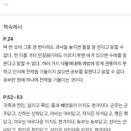
유연한 현실주의자이기도 했다. 혼란했던 당대 사회에 새로운 질서를
부여하고자 했던 순자의 거대한 기획과 합리적 사유, 세련된 정치, 문
화적 감각 등은 오늘날 지식인이 지표로 삼을 만하다.
책속에서
P.24
백 번 쏘아 그중 한 번이라도 과녁을 놓치면 활을 잘 쏜다고 말할 수
없다. 천 리를 가되 반걸음이라도 이르지 못한 바가 있으면 수레를 잘
몬다고 말할 수 없다. 여러 가지 사물에대해 예법에 맞게 관통하지 못
하고 인의에 전력을 기울이지 않으면 공부를 잘한다고 말할 수 없다.
공부란 원래 하나에 전력을 기울이는 것이다.
P.52~53
귀족과 천민, 살리고 죽임, 줌과 빼앗음의 이치도 한가지다. 군주는 군
주답고, 신하는 신하답고, 아비는 아비답고, 자식은 자식답고, 형은 형
답고, 아우는 아우다운 이치도 한가지다. 농부는 농부답고, 선비는 선
비답고, 장인은 장인답고, 상인은 상인다운 이치도 한가지다.