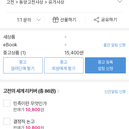
고전
>
동양고전사상
>
유가사상
선물하기
공유하기
새상품
-
eBook
-
출간 알림 신청
중고상품 (1)
15,400원
중고
중고
중고 등록
알라딘에 팔기
회원에게 팔기
알림 신청
고전의 세계 리커버 (총 86권)
신간알림 신청
민족이란 무엇인가
판매가
10,800
원
결정적 논고
판매가
10,800
원