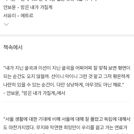
쏟아져 나왔다. 사회적 약자가 살아가는 모습은 그 나라의 수준을 가
안보윤 • 밤은 내가 가질게
늠하는 잣대가 되는데, 최근 우리 사회를 보면 곳곳에서 불길한 징후
서유미 • 에트르
가 감지된다. 위기의 시대에 연결과 연대의 중요성은 더 커질 수밖에
없다. 어쩌면 ‘공존’만이 안심하고 살아갈 수 있는 포용적이고 관용적
인 세상을 만드는 유일한 길일 것이다.
책속에서
우리는 타인을 온전히 이해할 수 없다. 그렇지만 문학은 우리를 타인
의 삶으로 인도하고 타인에 대한 공감과 이해의 영역을 확장시킨다.
“내가 지닌 굴곡과 이선이 지닌 굴곡을 어찌어찌 잘 맞춰 보면 평면이
독자들이 『공존하는 소설』에 실린 이야기들을 읽어 가며 우리가 꿈꾸
되는 순간도 오지 않을까. 선이니 악이니 그런 것 말고 그저 평온하게
는 세상이 무엇인지 질문하고 고민하며 스스로를 변화시키는 계기가
나란히 있을 수 있는 순간이. 다만 상냥하게, 아무것도 아닌 채로.”
될 것이다. 이 책은 창비교육 테마 소설 시리즈의 열 번째 책으로, 노
- 안보윤, 「밤은 내가 가질게」에서
동을 주제로 한 『땀 흘리는 소설』, 재난을 주제로 한 『기억하는 소설』,
생태·환경을 주제로 한 『숨 쉬는 소설』 등의 후속이다.
“서울 생활에 대한 기대에 비해 서울에 대해 잘 몰랐고 독립에 대해서
도 마찬가지였다. 무지와 막연한 희망만이 우리를 끌고 가는 연료가