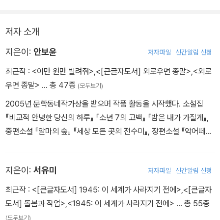
저자 소개
지은이:
안보윤
저자파일
신간알림 신청
최근작 :
<이만 원만 빌려줘>
,
<[큰글자도서] 외로우면 종말>
,
<외로
우면 종말>
… 총 47종
(모두보기)
2005년 문학동네작가상을 받으며 작품 활동을 시작했다. 소설집
『비교적 안녕한 당신의 하루』 『소년 7의 고백』 『밤은 내가 가질게』,
중편소설 『알마의 숲』 『세상 모든 곳의 전수미』, 장편소설 『악어떼가
나왔다』 『오즈의 닥터』 『사소한 문제들』 『우선멈춤』 『모르는 척』 『밤
의 행방』 『여진』 등이 있다. 자음과모음문학상, 현대문학상, 이효석문
지은이:
서유미
저자파일
신간알림 신청
학상을 수상했다.
최근작 :
<[큰글자도서] 1945: 이 세계가 사라지기 전에>
,
<[큰글자
도서] 돌봄과 작업>
,
<1945: 이 세계가 사라지기 전에>
… 총 55종
(모두보기)