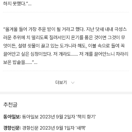
하지 못했다.”
- 최은영, 「고백」에서
“올겨울 들어 가장 추운 밤이 될 거라고 했다. 지난 닷새 내내 극성스
러운 추위에 치 떨리도록 질려서인지 온기를 품은 것이면 그것이 무
엇이든, 설령 쇳물이 끓고 있는 도가니라 해도, 이불 속으로 들여 꼭
끌어안고 싶은 심정이었다. 저 개라도…… 저 개를 끌어안느니 차라리
보온 밥솥을……”
- 김숨, 「고요한 밤, 거룩한 밤」에서
더보기
추천글
동아일보:
동아일보 2023년 9월 2일자 '책의 향기'
경향신문:
경향신문 2023년 9월 1일자 '새책'