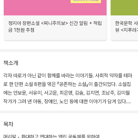
정지아 장편소설 <찌니주의보> 신간 알림 + 적립
한국문학 사랑
금 1천원 추첨
뷰 <지푸라
책소개
각자 따로가 아닌 같이 함께를 바라는 이야기들. 사회적 약자를 테마
로 한 단편 소설 8편을 엮은 『공존하는 소설』이 출간되었다. 소설집
에는 안보윤, 서유미, 서고운, 최은영, 김숨, 김지연, 조남주, 김미월
작가가 그려 낸 아동, 장애인, 노인 등에 대한 이야기가 담겨 있다.
지난 3년 간의 코로나-19 상황은 우리가 외면하고 있었던 사회적 약
목차
자들이 얼마나 위태롭고 아슬아슬한 처지에 놓여 있는지 드러냈다.
이들을 향해 평소라면 쉽게 드러내지 못했을 혐오의 말들도 거침없이
머리말 • 환대하고 연대하는 열린 공동체를 위하여