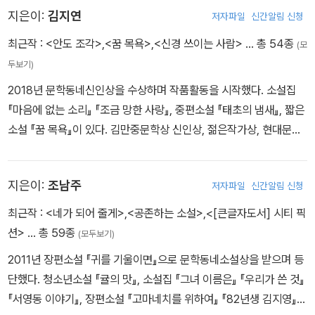
지은이:
김지연
저자파일
신간알림 신청
스포라의 삶을 다룬 『떠도는 땅』, 식민 지배의 상처를 그린 『잃어버린
사람』, 태평양전쟁 당시 오키나와에서의 조선인 참살을 다룬 『오키나
최근작 :
<안도 조각>
,
<꿈 목욕>
,
<신경 쓰이는 사람>
… 총 54종
(모
와 스파이』, 조선소 노동자의 삶을 다룬 『철』 『제비심장』 등이 있고,
두보기)
시각장애인의 삶을 다룬 연작소설 『무지개 눈』이 있다. 소설집으로
2018년 문학동네신인상을 수상하며 작품활동을 시작했다. 소설집
『나는 나무를 만질 수 있을까』 『침대』 『간과 쓸개』 『국수』 『당신의
『마음에 없는 소리』 『조금 망한 사랑』, 중편소설 『태초의 냄새』, 짧은
신』 『나는 염소가 처음이야』 등이 있다. 현대문학상, 대산문학상, 이
소설 『꿈 목욕』이 있다. 김만중문학상 신인상, 젊은작가상, 현대문학
상문학상, 동인문학상 등을 수상했다.
상을 수상했다.
지은이:
조남주
저자파일
신간알림 신청
최근작 :
<네가 되어 줄게>
,
<공존하는 소설>
,
<[큰글자도서] 시티 픽
션>
… 총 59종
(모두보기)
2011년 장편소설 『귀를 기울이면』으로 문학동네소설상을 받으며 등
단했다. 청소년소설 『귤의 맛』, 소설집 『그녀 이름은』 『우리가 쓴 것』
『서영동 이야기』, 장편소설 『고마네치를 위하여』 『82년생 김지영』