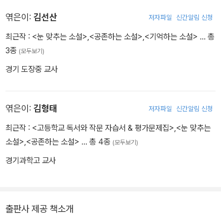
엮은이:
김선산
저자파일
신간알림 신청
최근작 :
<눈 맞추는 소설>
,
<공존하는 소설>
,
<기억하는 소설>
… 총
3종
(모두보기)
경기 도장중 교사
엮은이:
김형태
저자파일
신간알림 신청
최근작 :
<고등학교 독서와 작문 자습서 & 평가문제집>
,
<눈 맞추는
소설>
,
<공존하는 소설>
… 총 4종
(모두보기)
경기과학고 교사
출판사 제공 책소개