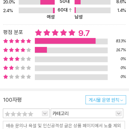
50대
8.6%
20.0%
서의 정체성이 겹쳐 있는 셈이다. 실제로 대한민국은 OECD 회원국
60대
1.4%
2.4%
가운데 노인 빈곤율이 가장 높다. 더 우울한 점은 2020년에 태어난
여성
남성
영아가 노인이 되는 2085년에도 노인 10명 중 3명꼴로 ‘빈곤’ 상태
일 것이라는 전망이다. 결국 ‘가난한 노인’이라는 화두는 세대를 특정
9.7
평점 분포
할 수 없는 모두의 문제가 된다. 「에트르」(서유미)의 ‘나’ 또한 다양한
83.3%
모습의 사회적 약자로 살아간다. ‘나’와 그의 동생은 취업 준비를 하기
16.7%
위해 서울로 올라왔다. 정치, 경제, 문화, 교육 등 한국 사회의 많은 것
0%
이 수도인 서울을 중심으로 굴러가고, 자연스럽게 권력과 자본이 서
울에 집중되기 때문에 ‘나’와 같은 이른바 ‘지방러’들은 더 많은 기회
0%
를 얻고자 서울로 향한다. “방세 내는 게 버겁지만 대부분의 일자리가
0%
서울에 몰려 있기 때문에” 어떻게든 서울에서 버텨야 한다. 이뿐만이
아니다. ‘나’는 아직 제대로 취업을 하지 못한 청년으로 기성세대에 비
100자평
게시물 운영 원칙
하면 단연 약자다. 기성세대가 당연하게 누리는 많은 것이 청년에게
는 전혀 당연하지 않다. 이제 청년들에게는 더 포기할 것도 남지 않은
카테고리
듯하다. 작은 존재가 작은 존재를 만났을 때 「중국어 수업」(김미월)의
‘수’는 대학에서 외국인에게 한국어를 가르친다. 사실 ‘수’가 가르치는