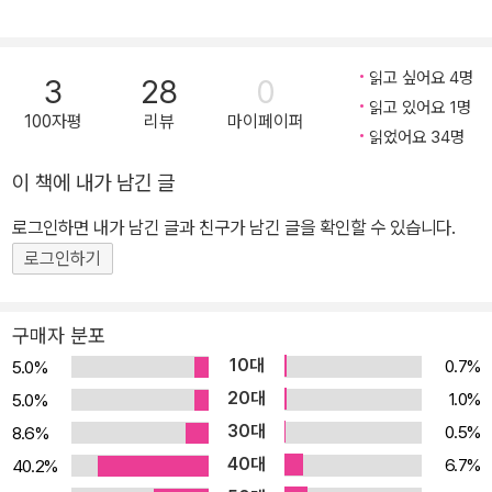
수준에 머물러 있다. 차별과 혐오를 막고자 발의된 차별 금지법은 수
년 간 국회에 발이 묶여 세상에 나오지도 못하고 있다. 이 모든 것이
지금 우리 사회의 수준을 여실히 보여 준다. 그래도 위안이 되는 것은
읽고 싶어요 4명
3
28
0
있다. 위태로운 세상 속에서도 우리 소설의 수준은 결코 내려앉지 않
읽고 있어요 1명
100자평
리뷰
마이페이퍼
았다. 오늘도 소설은 낮은 곳에 웅크린 작은 존재들을 발견해 내고, 그
읽었어요 34명
들이 내는 울음소리에 가만히 귀 기울이고자 애쓰고 있다. 소설을 통
이 책에 내가 남긴 글
해 우리는 너와 나 사이에 떠다니는 약자의 얼굴을 가만히 들여다보
로그인하면 내가 남긴 글과 친구가 남긴 글을 확인할 수 있습니다.
게 되고, 비로소 세상과 이어진다. ‘소설小說’의 ‘소 小’ 자는 작은 존
재들을 품어 주는, 소설의 태도에서 온 것이라고 우리는 믿는다. “우
로그인하기
는 사람을 혼자 두고는 못 가요.” 소설을 통해 가까스로 도달하는 울
음소리들 작은 존재의 얼굴들 「고요한 밤, 거룩한 밤」(김숨)의 ‘그’는
구매자 분포
“일흔이 코앞인 아내한테 삿대질까지 해 가면서 핏대를 올”릴 정도로
10대
0.7%
5.0%
권위적인 남성이다. 그가 아내에게 보냈던 “혐오의 눈빛”은 아내가
20대
1.0%
5.0%
데려온 개에게도 거리낌 없이 이어진다. 하지만 그런 ‘그’도 집 밖으로
30대
0.5%
8.6%
나오면 “폐지나 주워 근근 먹고사는” 경제적 약자가 된다. ‘그’는 저소
40대
6.7%
40.2%
득층인 동시에 아내를 잃은 독거노인 신세이기 때문에 사회적 약자로