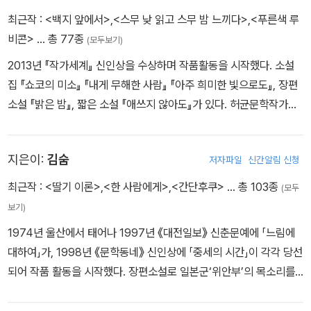
최근작 :
<백지 앞에서>
,
<스무 낮 읽고 스무 밤 느끼다>
,
<푸른색 루
비콘>
… 총 77종
(모두보기)
2013년 『작가세계』 신인상을 수상하며 작품활동을 시작했다. 소설
집 『쇼코의 미소』 『내게 무해한 사람』 『아주 희미한 빛으로도』, 장편
소설 『밝은 밤』, 짧은 소설 『애쓰지 않아도』가 있다. 허균문학작가상,
김준성문학상, 구상문학상 젊은작가상, 이해조소설문학상, 한국일보
문학상, 대산문학상, 김만중문학상, 제5회, 제8회, 제11회 젊은작가
지은이:
김숨
저자파일
신간알림 신청
상을 수상했다.
최근작 :
<딸기 이론>
,
<한 사람에게>
,
<간단후쿠>
… 총 103종
(모두
보기)
1974년 울산에서 태어나 1997년 《대전일보》 신춘문예에 「느림에
대하여」가, 1998년 《문학동네》 신인상에 「중세의 시간」이 각각 당선
되어 작품 활동을 시작했다. 장편소설로 일본군‘위안부’의 목소리를
담은 『한 명』 『군인이 천사가 되기를 바란 적 있는가』 『숭고함은 나를
들여다보는 거야』 『듣기 시간』 『간단후쿠』를 비롯해, 1930년대 디아