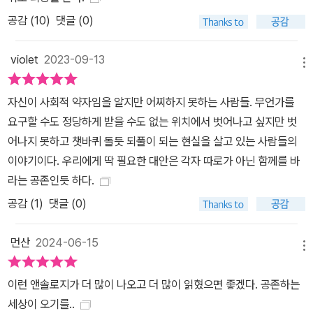
지’를 돌보면서 안쓰러움을 느낀다. ‘해주’도 어린 시절 낯을 심하게
공감 (
10
)
댓글 (0)
가려 다른 사람도 아닌 엄마에게 “정상이 아닌” 사람으로 이야기되었
던 기억이 있다. ‘해주’는 ‘민지’에게 아프면 “아파!라고 말해야” 한다
violet
2023-09-13
고 몇 번이고 가르친다. 말하기기 힘들면 이마라도 포개라고. 나중에
메뉴
‘민지’가 “해주의 이마에 자기 이마를 포개고 숨을 골랐”을 때, 두 사
자신이 사회적 약자임을 알지만 어찌하지 못하는 사람들. 무언가를
람은 말없이도 이어진다. 「밤은 내가 가질게」(안보윤)의 어린 ‘주승
요구할 수도 정당하게 받을 수도 없는 위치에서 벗어나고 싶지만 벗
이’가 겪는 일련의 사건들은 2020년 10월, 태어난 지 16개월밖에 되
어나지 못하고 챗바퀴 돌듯 되풀이 되는 현실을 살고 있는 사람들의
지 않은 ‘정인이’가 부모의 학대로 숨진 사건을 떠올리게 한다. ‘주승
이야기이다. 우리에게 딱 필요한 대안은 각자 따로가 아닌 함께를 바
이’는 엄마와 할아버지에게 학대를 당해 손만 닿아도 “콩벌레처럼 몸
라는 공존인듯 하다.
을 오그”린다. 다른 “아이들과 어울리지도, 말을 하지도 않”는다. 결
공감 (
1
)
댓글 (0)
국 ‘나’는 경찰에 신고하고 그제서야 ‘주승이’는 지긋지긋한 폭력에서
벗어나게 된다. 그러나 ‘나’는 선생님이 “잘 살펴봐 주시고 즉시 신고
먼산
2024-06-15
해 주신 덕분”이라는 주변의 칭찬이 영 마뜩지 않다. 평소 “어린이집
메뉴
선생은 보육 서비스직”이라고 생각했기 때문이다. 하지만 얼음장 같
이 차가웠던 ‘나’의 마음에도 천천히 온기가 스민다. 언니가 ‘나’의 일
이런 앤솔로지가 더 많이 나오고 더 많이 읽혔으면 좋겠다. 공존하는
상으로 불쑥 찾아들어 온 다음부터이다. 평소 ‘나’에게 골칫거리였던
세상이 오기를..