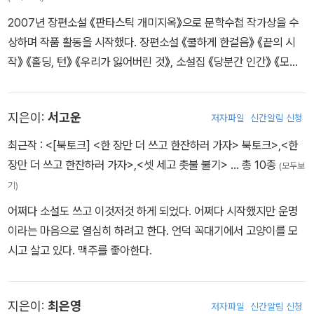
2007년 장편소설 《판타스틱 개미지옥》으로 문학수첩 작가상을 수
상하며 작품 활동을 시작했다. 장편소설 《쿨하게 한걸음》 《끝의 시
작》 《홀딩, 턴》 《우리가 잃어버린 것》, 소설집 《당분간 인간》 《모두
가 헤어지는 하루》 《밤이 영원할 것처럼》 등을 펴냈다. 창비 장편소
설상, 김승옥문학상 우수상, 김용익소설문학상을 수상했다.
지은이:
서고운
저자파일
신간알림 신청
최근작 :
<[북토크] <한 장만 더 쓰고 한잔하러 가자> 북토크>
,
<한
장만 더 쓰고 한잔하러 가자>
,
<셋 세고 촛불 불기>
… 총 10종
(모두보
기)
어쩌다 소설도 쓰고 이것저것 하게 되었다. 어쩌다 시작했지만 운명
이라는 마음으로 열심히 하려고 한다. 언덕 꼭대기에서 고양이를 모
시고 살고 있다. 맥주를 좋아한다.
지은이:
최은영
저자파일
신간알림 신청