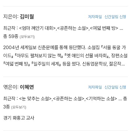
『사하맨션』 등을 썼다.
지은이:
김미월
저자파일
신간알림 신청
최근작 :
<엄마 껴안기 대회>
,
<공존하는 소설>
,
<여덟 번째 방>
…
총 59종
(모두보기)
2004년 세계일보 신춘문예를 통해 등단했다. 소설집 『서울 동굴 가
이드』 『아무도 펼쳐보지 않는 책』 『옛 애인의 선물 바자회』, 장편소설
『여덟 번째 방』 『일주일의 세계』 등을 썼다. 신동엽문학상, 젊은작가
상, 오늘의젊은예술가상, 이해조소설문학상을 수상했다.
엮은이:
이혜연
저자파일
신간알림 신청
최근작 :
<눈 맞추는 소설>
,
<공존하는 소설>
,
<기억하는 소설>
… 총
3종
(모두보기)
경기 화홍고 교사