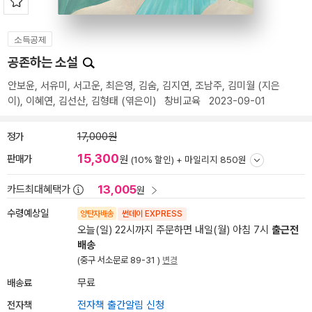
소득공제
공존하는 소설
안보윤
,
서유미
,
서고운
,
최은영
,
김숨
,
김지연
,
조남주
,
김미월
(지은
이),
이혜연
,
김선산
,
김형태
(엮은이)
창비교육
2023-09-01
정가
17,000원
15,300
판매가
원
(10% 할인) +
마일리지 850원
13,005
카드최대혜택가
원
수령예상일
양탄자배송
썬데이 EXPRESS
오늘(일) 22시까지 주문하면 내일(월) 아침 7시
출근전
배송
(중구 서소문로 89-31 )
변경
배송료
무료
전자책
전자책 출간알림 신청