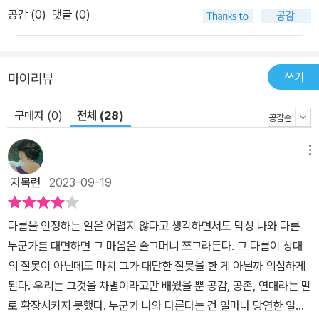
언니는 유기견 센터에 봉사를 다니더니, 급기야는 불쌍한 개를 집으
공감 (
0
)
댓글 (0)
로 데려오겠다고 하여 ‘나’를 더 화나게 한다. 하지만 언니의 이런 모
습은 알게 모르게 ‘나’의 마음에 균열을 일으킨다. 자신 안에 생겨난
마음의 움직임을 확인하면서 ‘나’는 유기되었던 개를 집으로 받아들
쓰기
마이리뷰
이고, 한심했던 언니도 점점 이해하게 된다. 몸과 마음의 여러 모양새
우리의 몸과 마음은 각자의 모양새가 있다. 그런데 이렇게 남들과 다
구매자 (0)
전체 (28)
른 것이 이유가 되어 살아가는 데 불편과 시련을 감당해야 하는 사람
들이 있다. 「백은학원연합회 회장 경화」(조남주)에서는 병들고 나이
메뉴
든 몸이 사람들의 마음을 불편하게 한다. ‘백은빌딩’ 옆에 있던 낡은
자목련
2023-09-19
상가가 사라지고, 그 자리에 요양원이 들어선다는 소식 때문이다. 그
소식이 들려온 순간 병들고 늙은 몸뚱이는 ‘서영동’의 골칫거리이자
다름을 인정하는 일은 어렵지 않다고 생각하면서도 막상 나와 다른
혐오의 대상이 된다. 그런데 요양원을 반대하던 ‘경화’의 태도에 의미
누군가를 대면하면 그 마음은 슬그머니 쪼그라든다. 그 다름이 상대
있는 변화가 일어난다. 엄마가 치매 안심 센터에서 “인지 저하로 판명
의 잘못이 아닌데도 마치 그가 대단한 잘못을 한 게 아닐까 의심하게
되”어 “처지가 달라”진 것이다. 엄마를 돌봐야 하는 입장이 되자 ‘경
된다. 우리는 그것을 차별이라고만 배웠을 뿐 공감, 공존, 연대라는 말
화’는 요양원을 반대했던 스스로에게 “한심하고 답답하고 부끄러”운
로 확장시키지 못했다. 누군가 나와 다른다는 건 얼마나 당연한 일인
감정을 느낀다. 뜻하지 않게 사회적 약자의 편으로 돌아서게 된 ‘경