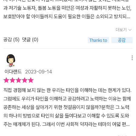
노인들, 불법 체류 노동자 등등 사회적 약자를 주제로 한 단편 소설 8
싶을 만큼 좋았다. 그렇게 해서라도 사는 건 좋다. 살아서 개 같은 것
로를 만난다.​​​고백 p 113셋이란 이런 거구나. 미주는 종종 자신이 주나
과 저기술 노동자, 돌봄 노동을 떠안은 여성과 자활하지 못하는 노인,
한다. 미주는 진희가 고백하던 날의 자기의 표정을 알지 못했다. 자기
편이 실려 있습니다. 어린이집 입학 당시 가족관계증명서보다 아동
들을 쓰다듬는 것은 특히다 더 좋다. (「공원에서」, 90쪽)안보윤의 「밤
와 진희의 특별한 관계에 딸린 부록인지도 모른다고 생각했다. 둘의
보호받아야 할 아이들까지 도움이 필요한 이들은 소외되고 방치되어
도 모르는 새에 마음이 드러나 있었던 거다. 말 보다 더 잔혹한 표정이
복지국 공문이 먼저 도착한 주승이, <밤은 내가 가질게> 속 주승이는
은 내가 가질게」와 조남주의 「백은학원연합회 회장 경화」는 가장 보
관계에는 미주가 개입할 수 없는 단단한 지점이 있었다. 그 마음을 이
왔다. 적응하지 못한다고, 우리와 다르다고 차별하고 거리를 둔 것은
사람을 죽음으로 내몰 수도 있다는 것을 잊지 말아야 한다. 오랜만에
엄마의 지속적인 학대로 보호자가 할아버지로 바뀌었지만, 그럼에도
편적인 일상을 소재로 한 소설로 가장 밀접하게 다가왔고 아리게 만
더보기
야기했을 때 진희는 자기야말로 그런 생각을 했다고 대답했다. '그렇
왜일까?​​타인을 온전히 이해한다는 것은 불가능하다. 하지만 그 사실
김숨의 단편을 읽었다. 「고요한 밤, 거룩한 밤」은 고장 난 보일러를 바
끊임없는 폭력에 시달립니다. 주승이에게 가족이란 어떤 존재였을까
들었다. 「밤은 내가 가질게」속 ‘나’는 어린이집에서 일한다. 부모가 학
잖아. 너희 둘은 허물이 없다고 해야 하나. 편해 보여. 내가 낄 수 없을
공감 (
5
)
댓글 (0)
을 알고도 이해하려고 노력할 때 온전히 이해할 수 없어도 배려할 수
꿀 돈이 없어 영하 15도를 웃도는, 등골까지 파고드는 한기에 몸서리
요? 대학 졸업 후 아르바이트로 먹고 사는 문제를 해결하고 있는 <
대하고 방임하는 아이를 신고하지만 마음이 개운하지 않다. 그런 나
때가 있어.'​진희의 커밍아웃​​p 123시간이 상처를 무디게 해 준다는 사
는 있다. <공존하는 소설>에 실린 여러 이야기들로 타인에 대한 공감
쳐지는 밤을 보내는 한 노인의 목소리를 듣게 된다. 짖지 못하는 개를
에트로> 속 '나', 취업 준비를 위해 서울 생활을 시작했지만, 더 많은
의 집으로 사고만 치는 언니가 들어온다. 가출을 하고 사기를 당하는
람들의 말은 많은 경우 옳았다. 하지만 어떤 일들은 시간이 지날수록,
과 배려의 마음을 다시 한번 생각하며 열악한 환경에 놓인 이들에게
안락사의 위기에서 구해온 아내를 생각한다. 개라도 품으면 몸이 따
메뉴
기회가 있다고 생각했던 서울에서 '나'는 아직도 아르바이트로 생계를
언니가 유기견 봉사를 다니면서 급기야 개를 데리고 온다. 폭력에 노
그 진상을 알아 갈수록 더 깊은 상처를 주기도 했다. 이미 세상에서 사
따뜻한 마음으로 인식할 수 있도록 조금이나마 도움이 되기를 희망하
뜻해질까. 얼어 죽지 않으려고 개를 끌어안고 자는 에스키모들의 개
유지하고 있습니다. 20대의 대부분을 보낸 서울, '나'에게 서울은 언
출되었던 언니는 상처받은 개를 돌보며 상처를 치유받는다. 이상한
이다랜드
2023-09-14
라진 진희에 대해서, 진희가 겪었을 고통에 대해서 미주는 대학에 와
며 만들어졌다.​​​​소설집 '내게 무해한 사람'에 실려 있는 최은영 작가의
의 밤 이야기를 떠올린다. 온기를 찾는 노인이 안타깝다. 우리가 알지
제 취업의 기회를 줄까요? 창고형 대형 마트에서 인력회사 파견 직
건 언니를 향한 마음이 조금씩 누그러진다는 것이다. 아무 의심 없이
서야 피하지 않고 마주할 수 있었다. 겉으론 의연한 척하면서도 여렸
<고백>에서는 주인공 미주가 수사가 된 옛 애인 종은에게 평생 간직
못하는 사람들이 살아가는 저 골목길 어딘가에도 온기를 찾는 사람들
원으로 일했던 해주, <빙하는 우유 맛> 속 해주는 이 달의 친절사원
대할 수 있는 존재가 내 앞에 있다는 거. 그래서 내가, 아직 상냥한 채
직접 경험해 보지 않는 한 우리는 타인을 이해하는 데는 한계가 있다.
던 그 애가 받았을 고통이 얼마나 컸을지 미주는 짐작할 수조차 없었
하고 있었던 아픔을 이야기하면서 시작된다. 누구보다 친했던 미주,
이 있을 것이다. 그런데도 우리는 모른 척하고 있지 않은가. 눈살을 찌
이 되어 상금을 타고 빙하를 보러 갈 생각에 누구보다 열심히 일합니
로 된다는 거, 그게 나한테는 정말 중요해. (「밤은 내가 가질게」, 46
그럼에도 우리가 타인을 이해하고 공감하려고 노력하는 이유는 함께
다. 그 애가 얼마나 용기를 내어 커밍아웃을 했을지, 그때 자신과 나가
진희 주나 세 사람은 진희의 조심스러운 고백 후 틀어지게 된다.​'넌 누
푸리며 고개를 돌리지는 않은지 돌아볼 일이다. 김미월의 「중국어수
다. 하지만 파견 직원은 상금을 받을 수 없다는 것을 알게 됩니다. 인
쪽)아무 의심 없이 대할 수 있는 존재가 내 앞에 있어 상냥한 채로 된
공존하는 세상을 살아가기 위한 첫걸음이지 않을까?문학은 그 노력
했던 행동이 얼마나 끔찍한 짓거리였는지도, 미주는 그 사건으로부터
구에게도 상처를 주지 않으려 하지.그리고 그럴 수도 없을 거야. 넌 내
업」은 전문 대학의 부설 한국어 학원에서 외국인들에게 한국어를 가
력회사 파견 직원이라는 이유로 동등한 기회조차 주어지지 않는 현
다는 언니의 말이 마음에 박힌다. 우리가 사는 사회는 우선은 의심부
의 하나의 방법으로 타인의 삶을 들여다보고 이해할 수 있도록 도와
일 년 반이 지나서야 솔직히 인정할 수 있었다.​p 125둘은 진희에 대
게 무해한 사람이구나.'​완벽한 신뢰를 느끼며 말했던 '무해한 사람'이
르치는 수가 주인공이다. 수는 한국어를 가르치기 위해 이곳에 왔지
실, 해주의 직장은 어디일까요? 레즈비언이라 고백한 친구 진희, 가
터 해야 하는 세상이 되었다는 게 슬프다. 그래서 집값이 떨어진다는
주는 매개체가 된다. 그래서 이번 사회적 약자라는 테마의 여덟 편의
해서 이야기하지 않았고, 진희를 연상하게 하는 어떤 기억도 입에 올
란 미주의 오만에서 오는 착각이었다. 그 사람을 완벽히 알고 있다는
만 학생들은 비자를 받으러 한국어 수업에 등록했다. 중국인이 한국
혹한 말보다 더한 눈빛으로 진희를 바라보았던 미주, <고백> 속 미주
이유로 장애 아동을 위한 병원이나 학교, 노인 요양 시설이 주변에 들
이야기가 실린 『공존하는 소설』이 더 뜻깊을지 모른다. ​'사회적 소수
리지 않았다. 그것이 둘만의 보이지 않는 계약이었다. 그 계약을 지킬
착각에서 오는 안도감. 성소수자였던 진희의 고백 후, 무너진 그들의
에 장기 체류를 위해 필요한 비자를 쉽게 받을 수 있는 곳이 학생 비자