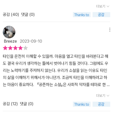
가? 생김새가 다르니 성격과 취향은 물론이며 사고와 가치를 두는 것
화’는 분명 이중적이고, 이기적이다. 하지만 그가 얻은 뜻밖의 깨달음
더보기
도 다르다. 왜 당연한 것들을 인정하고 서로에게 스며드는 일은 어려
은 가볍지 않다. 「공원에서」(김지연)의 ‘수진’은 외모 때문에 종종 남
공감 (
40
)
댓글 (0)
운가. 개인주의 이기심, 그리고 나에게는 그런 일들이 일어나지 않을
자로 오해받는 여성이다. ‘수진’은 세상이 정한 여성의 모습에 딱 맞아
거라는 생각 때문이다. 그러니까 혐오와 차별의 대상이 되지 않을 거
떨어지지 않는다는 이유로 “머리를 기르라거나 화장을 하라거나 좀
라는 안이한 태도 말이다. 창비교육에서 청소년을 대상으로 엮은 『공
더 여성스러운 옷을 입어 보라”는 말을 들어야 했다. 아이러니하게도
메뉴
존하는 소설』을 읽으면서 우리가 얼마나 암묵적으로 비난하고 방관
남자로 오해받았을 때 더 안전하다고 느꼈던 ‘수진’은, 여성인 것이
Breeze
2023-09-10
하는지 확인했다. 우리 사회의 단면을 보여주는 소설들, 그 단면에 나
‘발각’되면서 폭력의 대상으로 내몰린다. 다시 찾은 공원에서 생판 모
도 속하고 있다는 생각에 화들짝 놀라며 미안하고 부끄러웠다. 수록
르는 사람을 울고 있다는 이유로 위로하려 드는 아이를 만나지 못했
타인을 온전히 이해할 수 있을까. 마음을 열고 타인을 바라본다고 해
된 8편의 이야기 가운데 5편은 이미 읽은 소설이지만 다시 읽고 눈이
다면, ‘수진’은 눈물을 멈출 수 없었을 것이다. 「고백」(최은영)의 ‘미
도 결국 우리가 생각하는 틀에서 벗어나기 힘들 것이다. 그럼에도 우
오래 닿는 문장은 여전히 같았다. 김숨의 건조하고 단단함과 최은영
주’는 가톨릭에 귀의하여 수사가 된 ‘종은’에게 고해성사를 하듯 어린
리는 노력하기를 주저하지 않는다. 우리가 소설을 읽는 이유도 타인
의 다정한 호흡을 느낄 수 있었던 소설부터 말하자면 김숨은 「고요한
시절의 일을 꺼내놓는다. ‘미주’는 ‘주나’와 ‘진희’를 “고등학교 1학년
의 삶을 이해하기 위해서가 아니던가. 조금씩 타인을 이해하려고 하
밤, 거룩한 밤」에서 고독사와 가난한 노인의 삶에 대해 말한다. 당장
때 같은 반에서 만났”다. 셋은 “그냥 친구”가 아닐 정도로 친했고, “서
는 마음이 중요하다. 『공존하는 소설』은 사회적 약자를 테마로 한 소
은 늙지 않고 노인이 아니기에 우리가 외면하는 그들의 삶. 아내가 죽
로 정말 좋아하는 사이”였다. 하지만 자신이 레즈비언이라고 고백한
설로 여덟 편이 수록되어 있는데 그 첫 번째로 안보윤의 「밤은 내가
고 혼자 남은 노인의 곁에는 아내가 데려온 한 마리 개만 남았다. 자식
‘진희’ 앞에서 ‘주나’는 “정말 역겹다”고 말하고 “미주는 어떤 말을 해
더보기
가질게」는 사회적 약자 중에서도 폭력에 노출된 한 아이를 바라봄과
도 이웃도 친구도 없이 혼자 쓸쓸하게 죽음을 맞이하는 삶은 더 이상
야 할지 알지 못했”다. ‘진희’는 세상이 자신을 등지는 느낌을 받았고,
공감 (
12
)
댓글 (0)
동시에 폭력에 대처하는 힘을 얻게 되는 내용이다. 어린이집 교사로
뉴스의 기사가 아니다. 최은영의 「고백」에서 미주는 수사가 된 종은에
결국 스스로 세상을 등지는 것 외에는 다른 방법을 찾지 못했다. 세 사
있는 ‘나’는 한 아이가 입학했을 때 아이의 엄마가 아동학대 경험이 있