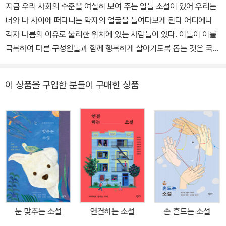
지금 우리 사회의 수준을 여실히 보여 주는 일들 소설이 있어 우리는
너와 나 사이에 떠다니는 약자의 얼굴을 들여다보게 된다 어디에나
각자 나름의 이유로 불리한 위치에 있는 사람들이 있다. 이들이 이를
극복하여 다른 구성원들과 함께 행복하게 살아가도록 돕는 것은 국가
의 기본 역할이다. 사회적 약자가 인간답게 살아가지 못한다면, 국가
의 시스템이 올바로 작동하지 않아 헌법 정신이 제대로 구현되지 않
이 상품을 구입한 분들이 구매한 상품
고 있다고 진단할 수 있다. 그래서 사회적 약자가 살아가는 모습은 그
나라의 수준을 가늠하는 잣대가 된다. 최근 우리 사회를 보면, 곳곳에
서 불길한 징후가 감지된다. 온라인을 중심으로 ‘급식충, 결정 장애,
주린이, 김치녀, 틀딱, 짱개’ 등 사회적 약자에게 상처를 입히는 혐오
표현이 넘쳐 나고, 장애인 이동권 보장을 위한 지하철 시위는 입에 담
기 힘든 욕설과 혐오 표현에 시달린다. 성적 지향을 이유로 차별하는
것을 금지하는 학생인권조례 조항을 두고 동성애, 낙태, 성전환 등을
조장한다며 조례 폐지를 주장하는 목소리도 들린다. 이슬람 사원이나
장애인 거주 시설을 지으려다 극심한 반대에 부딪히고, 난민법이 발
눈 맞추는 소설
연결하는 소설
손 흔드는 소설
효된 지 10년이 넘은 지금도 대한민국의 난민 인정률은 세계 최하위