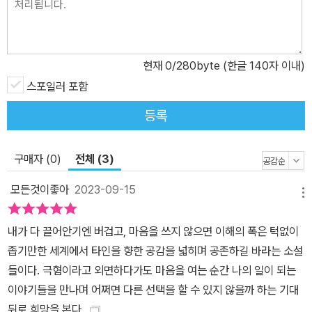
외국 학생들에게 한국어 공부는 뒷전이다. 비싼 등록금을 내고 어학
원에 등록하여 학생 비자를 받은 이유가 불법 취업을 하기 위해서기
때문이다. 그들의 노동은 태생부터가 ‘불법’이라 단속 대상이 된다. 하
현재
0
/280byte (한글 140자 이내)
지만 그렇다고 정부 입장에서는 무조건 법을 적용하기도 난감한 상황
이다. 이들이 하는 노동이 주로 한국 사람들이 기피하는 일들이기 때
스포일러 포함
문이다. 만약 법에 나와 있는 그대로 이들을 모두 단속해 강제로 출국
등록
시킨다면 417,852명만큼의 일을 누군가가 메워야 할 텐데, 과연 가
능할까? ‘불법’의 딱지를 붙이고 온갖 혐오에 시달려야 하는 사람들
구매자 (0)
전체 (3)
은 정작 우리 경제에 상당 부분을 책임지는 필수 인력이다. 그럼에도
불구하고 우리 사회는 아직도 충분한 보상과 대우를 하지 못하고 있
모든것이좋아
2023-09-15
메뉴
다. 「빙하는 우유 맛」(서고운)의 ‘민지’는 의사소통에 어려움이 있다.
보통 10개월 정도가 되면 ‘엄마, 아빠’와 같은 첫 낱말을 말하기 시작
내가 다 끌어안기엔 버겁고, 마음을 쓰지 않으면 이해의 폭은 턱없이
하는데, 태어난 지 42개월이 되었는데 아직 말을 제대로 하지 않으니
좁기만한 세계에서 타인을 향한 공감을 넓히며 공존하길 바라는 소설
언어 발달이 상당히 더딘 편이다. 상황이 이렇다 보니 “병원이나 상담
들이다. 극혐이라고 외면하다가도 마음을 여는 순간 나의 일이 되는
소 같은” 데 가 봐야 하지 않을지 이모인 ‘해주’가 걱정하는 것이 당연
이야기들을 만나며 어쩌면 다른 선택을 할 수 있지 않을까 하는 기대
해 보이기도 한다. ‘해주’는 엄마인 ‘선화’가 자리를 비운 사이 ‘민
뒤로 희망을 본다.