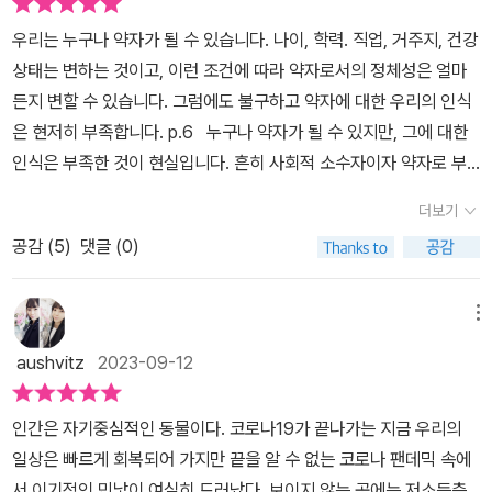
있어야 한다. 김미월의 「중국어 수업」에서는 점점 다양해지는 사회 구
이 아니라 그냥 거기 구멍이 존재하니 빠져드는 것... 더욱 최악인 건
야 할 필요가 있다. 김지연의 「공원에서」는 성 정체성과 함께 폭력에
우리는 누구나 약자가 될 수 있습니다. 나이, 학력. 직업, 거주지, 건강
성원을 향한 멸시나 혐오의 시선과 마주한다. 어학원에서 한국어를
언네가 도무지 지치지 않는다는 점이었다. 그만큼 속았으며 무기력해
노출된 이의 마음을 어루만져줄 수 있는 것도 결국 사람이라는 것을
상태는 변하는 것이고, 이런 조건에 따라 약자로서의 정체성은 얼마
가르치는 수가 만나는 이들의 목적은 비자를 받아 불법 취업을 하기
질 법도 한데 언니는 끝도 없이 사랑을 믿었다. 새로운 일을 벌이고 어
말한다. 평소 큰 키와 짧은 머리로 남자로 오해받았던 인물이 여자라
든지 변할 수 있습니다. 그럼에도 불구하고 약자에 대한 우리의 인식
위해서다. 그들의 노동력만 착취할 뿐 보상과 대우는 뒷전이다. 수가
김없이 돈을 뜯기 고 가차 없이 버림받았다.ㆍ보잘것없는 불행부터
고 인정하자 폭력에 노출된다. 공원에서 술 취한 남자는 여자를 때리
은 현저히 부족합니다. p.6 누구나 약자가 될 수 있지만, 그에 대한
가르치는 사람들도 3개월마다 재계약을 하는 수 역시 약자다. 김지연
겉잡을 수 없는 불행까지 빠짐없이 지려 밟고 있는 언니는 이제 겨우
고 사라졌다. 폭행한 남자를 특정할 수 없었던 여자는 공원이 불편한
인식은 부족한 것이 현실입니다. 흔히 사회적 소수자이자 약자로 부
의 「공원에서」는 폭력에 노출된 여성 수진이 등장한다. 평소 머리와
서른네 살이었다.​p 29이 세상은 공평해. 내가 선을 가지면 저쪽이 악
장소가 되었다. 하지만 한 아이가 다가와서 벤치에 앉으며 우는 여자
르는 아동, 노인, 저소득층, 장애인, 성 소수자, 이주 노동자 등등에 대
옷차림 때문에 남성으로 오해받지만 정작 수진은 그게 편했다. 아이
을 가져 네가 말만 하고 집 살기 좋은 선인이 되면 저쪽은 자기가 제멋
더보기
를 달랜다. 혼자서는 살 수 없는 법. 아이의 작은 위로가 다시 공원을
해 어떻게 생각 하냐고 물었을 때, 우리는 어떻게 대답할 수 있을까
러니하게 남자라 여겼던 수진이 여자라는 게 알려지면서 폭력의 대상
대로 굴어도 되는 줄 안다고.​❤️ 어느 집에나 있을법한 사고 뭉치다.
좋아하게 만들었다. 최은영의 「고백」은 우리의 말과 표정이 어떻게
공감 (
5
)
댓글 (0)
요? 모두가 같은 시선으로 바라볼 순 없습니다. 때로는 안타까워하면
이 된다. 누구에게나 허용된 공원에서 말이다. 수진에게 공원은 상처
답답하고 무거운 마음이 드는 인물로 가족 중에 이런 사람이 있다면
다른지 극명하게 보여주는 내용이다. 미주와 주나, 진희는 고등학교
서도 때로는 불편함을 주는 상황을 이해하고 받아들일 수 없어 부정
와 폭력의 기억으로 남았지만 그곳에서 울고 있는 자신을 위로하는
죽을 맛이겠다 싶기도 하다. 그러나 그저 선한 사람이 되고 싶은 언니
때 같은 반에서 만나 친구가 되었다. 할 말 하는 주나와 달리 진희는
적인 시선으로 바라보기도 합니다. 얼마 전 뉴스에 나오기도 했던 '폭
한 아이를 만난다. 우는 사람을 혼자 두고는 못 간다는 아이, 그 아이
메뉴
에게 닥치는 불행을 보며 감당하기 힘들다. 감정적으로 만신창이가
책과 함께 가까워졌다. 셋은 한 명과 가까이 지내면 다른 한 사람이 상
염을 피해 인천공항으로 가는 노인들'에 대한 시선도 마찬가지입니
가 없었다면 수진은 어땠을까? 모르는 사람에게 다가갈 수 있는 마
된 동생은 언니에게 등신이라고 퍼부어보지만 정작 모르는 건 너라는
aushvitz
2023-09-12
처받을 수밖에 없는 관계다. 진희가 미주와 주나에게 고백했다. 여자
다. <공존하는 소설>은 부모에게 학대받는 아동, 경제적 자립이 어
음, 과연 나에게는 있을까? 문득 나는 내가 사는 걸 무척이나 좋아한
얘기가 돌아온다. 언니의 삶도 나의 삶도 원하던 바는 아니었다. 서로
를 좋아한다는 말에 주나는 역겹다고 말하고 자리를 떴다. 미주는 아
려운 청년, 친절사원이 될 기회를 박탈당한 인력회사 파견 직원, 절친
다는 것을 깨달았다. 그건 처음에는 너무 뜬금없고 이상한 감정처럼
가 모르는 것, 앞으로도 모를게 분명한 것에서 서로를 비난하는 이상
인간은 자기중심적인 동물이다. 코로나19가 끝나가는 지금 우리의
무 말도 하지 못했다. 진희는 생일날 스스로 목숨을 끊었다. 사람은 나
들에게조차 이해받기 어려운 성 소수자, 저소득층 독거노인, 명백한
느껴졌는데 점점 선명해졌다. 뜻대로 된 적은 별로 없지만 나는 사는
한 싸움이다. 내가 지닌 굴곡과 언니의 굴곡이 다르지만 어찌 잘 맞추
일상은 빠르게 회복되어 가지만 끝을 알 수 없는 코로나 팬데믹 속에
아닌 타인에게 책임을 전가하는 경향이 있는가 보다. 미주는 주나의
피해자임에도 원인제공자가 되는 여성, 혐오의 대상이 되는 요양원의
게 좋았다. 내가 겪은 모든 모욕들을 무슨 수를 써서라도 극복해 내고
면 평면이 될지도 모른다는 희망을 담고 있다. 가족은 주는 상처와 위
서 이기적인 민낯이 여실히 드러났다. 보이지 않는 곳에는 저소득층
말 때문에 상처받았을 거로 여겼지만, 주나는 미주 때문이었다고 말