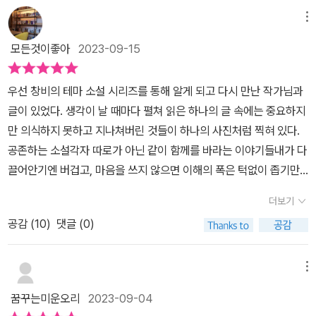
게 학창 시절의 일을 꺼낸다. 절친 그 이상으로 가까웠던 주나와 진희
람의 관계는 완전히 망가진다. 이제 세상에 ‘진희’는 없다. 더 큰 어려
다는 내용의 공문을 받았다. 매일 아이가 등원하면 옷을 벗겨 아이의
메뉴
와 보낸 시간들을 어쩌다 그들의 관계가 달라졌는지 들려준다. 레즈
움이 닥치기 전에, 우리는 「고백」이 알려 주는 “이야기해 줘서 고맙
몸 상태를 살폈다. 몸 여기저기에 멍이 발견되자 아동복지국에 신고
비언이라고 고백한 진희를 대하는 주나와 미주의 태도. 아무도 없다
다”, “나는 너의 편이”다와 같은 지혜로운 말들을 기억해야 한다. 이
모든것이좋아
2023-09-15
해 엄마로부터 분리했다. 할아버지 집에서 등원하기 시작한 아이에게
고 느꼈을 진희는 세상을 등진다. 가장 든든하다고 여겼기에 주나와
책이 열악한 위치에 놓인 우리 사회 구성원들에 대해 인식하고, 배타
이상징후가 생겼다. 아동복지국이 아닌 경찰에 신고해 아동학대에서
미주에게 고백했을 진희. 그렇구나 하고 받아들여주는 마음은 어디에
적인 공동체가 아닌 환대하고 함께하는 열린 공동체를 지향하는 데
우선 창비의 테마 소설 시리즈를 통해 알게 되고 다시 만난 작가님과
벗어날 수 있게 했다. ‘나’가 경찰에 신고할 수 있었던 것은 다른 폭
도 없었다. 그 시간으로 돌아갈 수 없기에 더욱 안타까운 미주의 마음
조금이라도 도움이 되길 바란다. ‘각자 따로 있는 것’이 아닌 ‘같이 함
글이 있었다. 생각이 날 때마다 펼쳐 읽은 하나의 글 속에는 중요하지
력에 노출된 언니와 함께 지내면서부터다. 습관적으로 타인에게 이용
은 우리에게 말한다. 다르다는 건 잘못이 아니라고 나의 삶을 지지한
께 있는 것’을 지향하면서 말이다. 지금 우리에게 필요한 것은 ‘다시,
만 의식하지 못하고 지나쳐버린 것들이 하나의 사진처럼 찍혀 있다.​
당하던 언니가 안락사의 위기에 처한 개를 입양하기로 정한 것을 인
다고 말할 수 있어야 한다고 말이다. 시간을 되돌려 어느 한순간으로
계속해서, 희망하는 태도’일 테니까.
공존하는 소설​각자 따로가 아닌 같이 함께를 바라는 이야기들내가 다
정하면서 상처받은 사람을 이해할 수 있었을 것이다. 상처에 노출된
갈 수 있다면 그때로 가고 싶다고 미주는 간절히 생각했다 그때로 돌
끌어안기엔 버겁고, 마음을 쓰지 않으면 이해의 폭은 턱없이 좁기만
사람이 같은 상처를 지닌 존재를 끌어안으며 상처를 치유할 수 있었
아간다면 이야기해 줘서 고맙다고, 나는 너의 편이라고 말할 거라고,
한 세계에서 타인을 향한 공감을 넓히며 공존하길 바라는 소설들이
다. 서유미의 「에트르」와 조남주의 「백은학원연합회 회장 경화」는
더보기
너를 그렇게 외롭고 아프게 하지 않을 거라고. 하지만 그때의 미주는
다. 극혐이라고 외면하다가도 마음을 여는 순간 나의 일이 되는 이야
전에 읽었던 내용이다. 다시 읽어도 우리에게 시사점을 준다. 나와 생
더듬거리다 끝내 제대로 하지 못했다. ( 「고백」, 118~119쪽)정체성
공감 (
10
)
댓글 (0)
기들을 만나며 어쩌면 다른 선택을 할 수 있지 않을까 하는 기대뒤로
각이 다르다고 하여 이익만을 바라보다가 처한 상황에 다다르다 보면
으로 고민하는 시기, 누구에게도 털어놓지 못할 비밀이 쌓여간다고
희망을 보아서 좋았다.​​<밤은 내가 가질게> p 23가족이라는 단어로
생각을 바꾼다. 경화가 학원 옆 건물에 요양원 건물이 들어선다고 했
생각하면 마음이 아프다. 그들의 목소리를 낼 수 있는 다양한 창구가
묶일 때마다 나는 여러 가지를 헐값에 팔아넘기는 기분에 사로잡히곤
메뉴
을 때 앞장서 반대하다가 엄마가 치매에 걸리자 더 이상 반대할 수 없
부족함을 느낀다. 어디에나 존재하는 소수와 약자의 삶을 향한 연대
했다.​내가 보기에 언니는 불행해지기 의해 최선을 다하는 사람 같았
었다. 학원 옆에 혐오시설이 될 것 같았던 요양원이 엄마의 치매로 자
꿈꾸는미운오리
2023-09-04
가 필요하다. 그보다 그들의 입장에서 생각하고 이해하려는 마음이
다. 기를 쓰고 히든 크레바스에 몸을 던진 사람 어떤 의지나 신념 때문
기에게 필요한 시설이 되었다. 상황에 따라 나와 우리 사회가 공존해