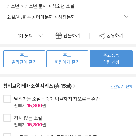
청소년
>
청소년 문학
>
청소년 소설
소설/시/희곡
>
테마문학
>
성장문학
선물하기
공유하기
중고
중고
중고 등록
알라딘에 팔기
회원에게 팔기
알림 신청
창비교육 테마 소설 시리즈 (총 15권)
신간알림 신청
달려가는 소설 - 숨이 턱끝까지 차오르는 순간
판매가
15,300
원
경계 없는 소설
판매가
15,300
원