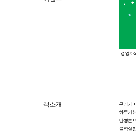
경영자의
책소개
무라카미
하루키는
단행본으
불확실한 