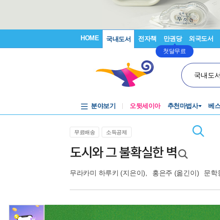
HOME
전자책
만권당
외국도서
국내도서
첫달무료
국내도
분야보기
오뒷세이아
추천마법사
베
무료배송
소득공제
도시와 그 불확실한 벽
무라카미 하루키
(지은이),
홍은주
(옮긴이)
문학