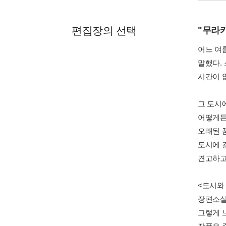
편집장의 선택
"무라
어느 여
말했다.
시간이 
그 도시
어떻게든
오래된 꿈
도시에 
견고하고
<도시와
장편소설
그렇게 