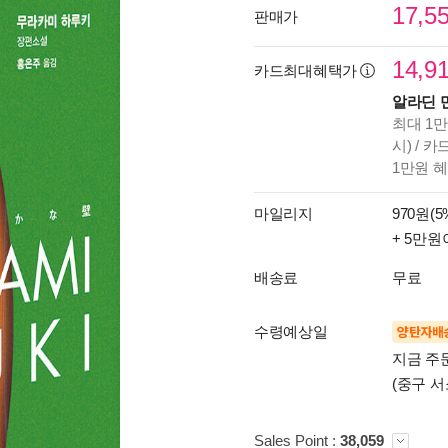
17,5
판매가
14,9
카드최대혜택가
알라딘 
최대 1만
시) / 
1만원 
마일리지
970원(5
+ 5만원
배송료
무료
수령예상일
양탄자배
지금 주
(중구 서
Sales Point :
38,059