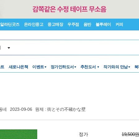
알라딘굿즈
온라인중고
중고매장
우주점
음반
블루레이
커피
서
스트
새로나온책
이벤트
정가인하도서
추천도서
작가와의 만남
북
동네
2023-09-06
원제 : 街とその不確かな壁
정가
19,500