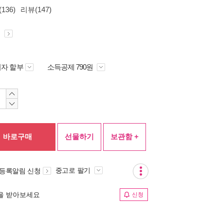
136)
리뷰(147)
원
자 할부
소득공제 790원
바로구매
선물하기
보관함 +
중고로 팔기
 등록알림 신청
림을 받아보세요
신청