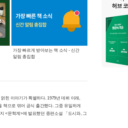
가장 빠르게 받아보는 책 소식 - 신간
경기컬처패스 1만원 
알림 총집합
힌 이야기가 특별하다. 1979년 데뷔 이래,
을 책으로 엮어 공식 출간했다. 그중 유일하게
지 <문학계>에 발표했던 중편소설 「도시와, 그