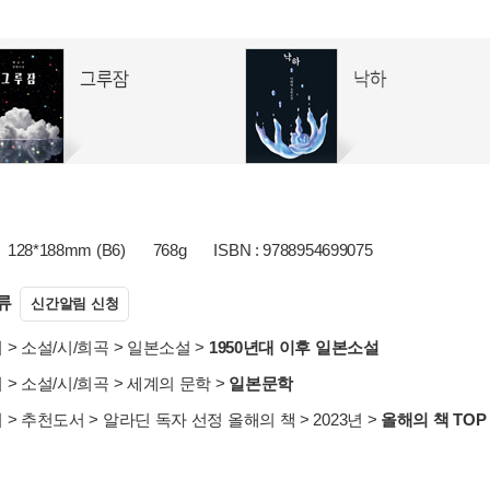
128*188mm (B6)
768g
ISBN : 9788954699075
류
신간알림 신청
서
>
소설/시/희곡
>
일본소설
>
1950년대 이후 일본소설
서
>
소설/시/희곡
>
세계의 문학
>
일본문학
서
>
추천도서
>
알라딘 독자 선정 올해의 책
>
2023년
>
올해의 책 TOP 