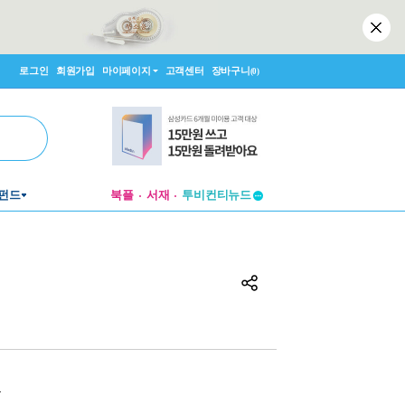
로그인
회원가입
마이페이지
고객센터
장바구니
(0)
투비컨티뉴드
펀드
북플
서재
창작플랫폼
투비컨티뉴드
원