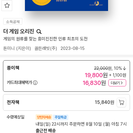
소득공제
더 게임 오리진
게임의 원류를 찾는 흥미진진한 인류 최초의 도전
돈미니
(지은이)
골든래빗(주)
2023-08-15
종이책
22,000
원,
10%
19,800
원
+ 1,100원
16,830
원
카드최대혜택가
더보기
전자책
15,840
원
수령예상일
양탄자배송
주말특급
내일(일) 22시까지 주문하면 8월 10일 (월) 아침 7시
출근전 배송