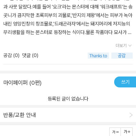
과 사뭇 달랐다.예를 들어 '오크'라는 몬스터에 대해 '워크래프트'는 송
곳니가 큼지막한 초록피부의 괴물로,'반지의 제왕'에서는 피부가 녹아
내린 엉망진창의 창조물로,'드래곤라자'에서는 돼지머리에 저지능의
무리생활을 하는 몬스터로 등장하는 식이다.물론 작품마다 묘사가 다
양해서 좋았지만 (초등학생이던) 나에게는 너무나 헷갈렸다.그러다
더보기
보면 자연스레 이런 의문이 든다.'도대체 뭐가 원조야?''더 게임 오리
공감 (
0
)
댓글 (0)
진'은 이처럼 수많은 판타지세계에서 공통적으로 등장하는 개념들의
원조를 찾아가는 여정이다.이 여정에는 '오크', '고블린', '엘프' 등 종족
부터 칼/활/창 의 무기류, 그리고 '마나는 왜 파란색이지?'처럼 쉽게
쓰기
마이페이퍼 (0편)
떠올리기 힘든 질문도 포함된다.그렇기에 평소 판타지를 좋아하던 독
자라면 '어?' '오~' '아하!'하며 탄성을 내지르는 동안 자연스럽게 여정
등록된 글이 없습니다
에 빨려들게 된다.그리고 여정이 끝나 뒤돌아보면 평소 항상 함께하
던 게임이 굉장히 다르게 보일 것이다.새로운 모습을 좋아하게 될까?
반품/교환 안내
믿어라. 100% 그렇게 될테니.* 이 리뷰는 책을 제공받아 직접 읽고
작성했습니다.