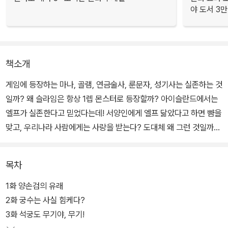
야 도서 3만
책소개
게임에 등장하는 마나, 골램, 연금술사, 룬문자, 성기사는 실존하는 것
일까? 왜 슬라임은 항상 1렙 몬스터로 등장할까? 아이슬란드에서는
엘프가 실존한다고 믿었다는데! 서양인에게 엘프 닮았다고 하면 뺨을
맞고, 우리나라 사람에게는 사랑을 받는다? 도대체 왜 그런 것일까?
이유를 알려면 오리진을 찾아야 한다.
목차
게임에 등장하는 요소의 오리진을 찾아 떠나는 〈이만배〉 베스트셀러
《더 게임 오리진》. 돈미니 작가와 함께 〈던전 앤 드래곤〉, 〈드래곤 퀘
1화 양손검의 유래
스트〉, 〈디아블로〉, 〈워해머〉, 〈던전앤파이터〉 같은 추억의 게임을 다
2화 궁수는 사실 힘케다?
시 만나는 기쁨을 만끽할 수 있는, 그리고 게임이 더 즐거워지는 오리
3화 석궁도 무기야, 무기!
진의 세계로 함께 떠나요!