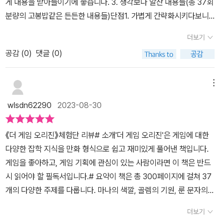
게 내용을 받아들이기에 좋습니다. 3. 생각보다 알찬 내용들(총 37회
지 생각했고 필요한 수학인 미적분 까지 만들어서 세상을 기술했다고
다.​- 출판사로부터 도서를 제공받았습니다
분량의 고봉밥같은 든든한 내용들)단점1. 가볍게 간략화시키다보니
볼 수 있다.​이 글은 골든래빗으로 부터 책을 증정받아 작성되었습니
조금 깊이 아는 분들에게는 '아 그거 아닌데' 소리가 나올 수 있는 일
다.
더보기
부 내용이 눈에 띔2. 회차를 그냥 죽 이어서 내놓다보니 직업-몬스
공감 (
0
)
댓글 (0)
터-재료-직업-몬스터 등으로 주제가 일정치 않게 묶인 편집오랜만에
웹소설 웹툰, 웹코믹 등이 아닌 손에 들고 본 책이었습니다. 수술 후
즐겁게 읽을 기회를 주신 관계자 분들께 감사합니다총평: ☆※해당 서
메뉴
평은 책을 제공받아 작성되었습니다.
wlsdn62290
2023-08-30
《더 게임 오리진》체험단 리뷰# 소개'더 게임 오리진'은 게임에 대한
다양한 잡학 지식을 만화 형식으로 쉽고 재미있게 풀어낸 책입니다.
게임을 좋아하고, 게임 기획에 관심이 있는 사람이라면 이 책은 반드
시 읽어야 할 필독서입니다.# 요약이 책은 총 300페이지에 걸쳐 37
개의 다양한 주제를 다룹니다. 마나의 색깔, 골렘의 기원, 룬 문자의
실체 등 게임에서 흔히 볼 수 있는 요소들의 원래 의미와 유래를 탐구
더보기
합니다.# 평가장점알찬 내용: 다양한 주제를 꽉꽉 집어넣어 압축된