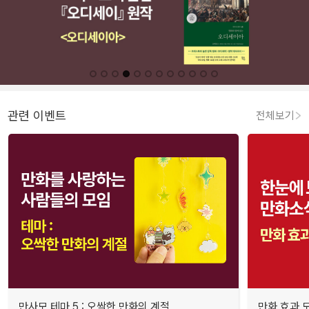
관련 이벤트
전체보기
만사모 테마 5 : 오싹한 만화의 계절
만화 효과 모