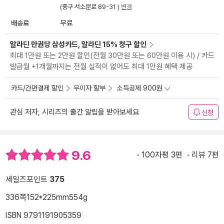
(중구 서소문로 89-31 )
변경
배송료
무료
알라딘 만권당 삼성카드, 알라딘 15% 청구 할인
최대 1만원 또는 2만원 할인(전월 30만원 또는 60만원 이용 시) / 카드
발급월 +1개월까지는 전월 실적이 없어도 최대 1만원 혜택 제공
카드/간편결제 할인
무이자 할부
소득공제 900원
관심 저자, 시리즈의 출간 알림을 받아보세요
신청
9.6
100자평 3편
리뷰 7편
세일즈포인트
375
336쪽
152*225mm
554g
ISBN 9791191905359