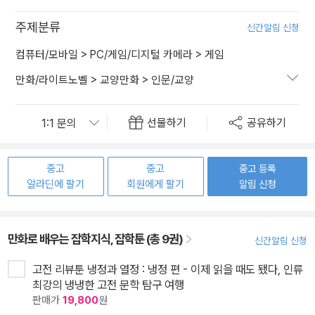
주제분류
신간알림 신청
컴퓨터/모바일
>
PC/게임/디지털 카메라
>
게임
만화/라이트노벨
>
교양만화
>
인문/교양
선물하기
공유하기
중고
중고
중고 등록
알라딘에 팔기
회원에게 팔기
알림 신청
만화로 배우는 잡학지식, 잡학툰 (총 9권)
신간알림 신청
고전 리뷰툰 냉정과 열정 : 냉정 편 - 이제 읽을 때도 됐다, 인류
최강의 냉냉한 고전 문학 탐구 여행
판매가
19,800
원