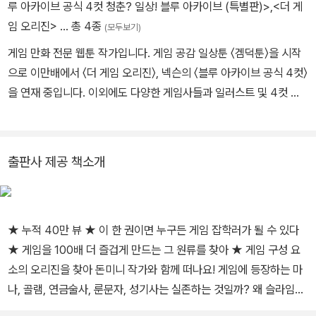
루 아카이브 공식 4컷 청춘? 일상! 블루 아카이브 (특별판)>
,
<더 게
임 오리진>
… 총 4종
(모두보기)
게임 만화 전문 웹툰 작가입니다. 게임 공감 일상툰 〈겜덕툰〉을 시작
으로 이만배에서 〈더 게임 오리진〉, 넥슨의 〈블루 아카이브 공식 4컷〉
을 연재 중입니다. 이외에도 다양한 게임사들과 일러스트 및 4컷 만
화로 협업 중입니다. 작가임과 동시에 게임을 사랑하는 게이머이기도
해서 앞으로도 게임 경험을 녹여낸 만화로 활발히 활동 예정입니다.
주요 웹툰 버프툰 〈겜덕툰〉 이만배 〈더 게임 오리진〉 〈블루 아카이브
출판사 제공 책소개
공식 4컷 〉 SNS 인스타_ instagram.com/donmin_h 트위터_ twi
tter.com/donmin_h 네이버 포스트_ post.naver.com/donminh
★ 누적 40만 뷰 ★ 이 한 권이면 누구든 게임 잡학러가 될 수 있다
★ 게임을 100배 더 즐겁게 만드는 그 원류를 찾아 ★ 게임 구성 요
소의 오리진을 찾아 돈미니 작가와 함께 떠나요! 게임에 등장하는 마
나, 골램, 연금술사, 룬문자, 성기사는 실존하는 것일까? 왜 슬라임은
항상 1렙 몬스터로 등장할까? 아이슬란드에서는 엘프가 실존한다고