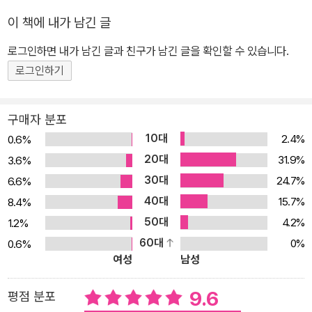
신비롭고 환상적인 요소들을 꾹꾹 눌러 담아 ‘오리진 오브 오리진’으
이 책에 내가 남긴 글
로 자리잡은 〈던전 앤 드래곤〉을 만들었다. 이후 RPG는 일본으로 넘
로그인하면 내가 남긴 글과 친구가 남긴 글을 확인할 수 있습니다.
어가 JRPG의 시초 〈드래곤 퀘스트〉를 낳고, 〈파이널 판타지〉를 낳았
다. 〈던전 앤 드래곤〉은 〈디아블로〉, 〈리그 오브 레전드〉 같은 기념비
로그인하기
적인 히트작은 물론이고 소리 소문 없이 사라진 비운의 작품들을 탄
생시키며 더 풍성하고 다양하게 게임 저변을 성장시키는 데 이바지했
구매자 분포
다. 오늘날 게임은 주류 문화다. 우리는 게임을 더 즐겁게 즐길 권리가
10대
2.4%
0.6%
있다. 그리고 재미의 원천은 오리진에 있다. 그 오리진을 하나하나 알
20대
31.9%
3.6%
아가는 과정은 물론 그 이후 즐길 게임의 재미를 배가시킬 준비가 되
30대
24.7%
6.6%
었다면, 이 책의 첫 장을 열어보자. ★ 왜 슬라임은 1렙 몬스터일까?
40대
15.7%
8.4%
슬라임은 조셉 페인 브레넌의 소설 《슬라임》에서 무적의 괴물로 등장
50대
4.2%
1.2%
했다. 최초로 슬라임이 등장한 게임은 〈던전 앤 드래곤〉. 약점을 공략
60대
0%
0.6%
해야만 잡을 수 있는 귀찮은 몬스터였으나 JRPG의 시초 〈드래곤 퀘
여성
남성
스트〉에서 1렙 몬스터로 등장, 이후 미국 〈위저드리〉에서도 1렙 등장.
결정적으로 〈위저드리〉가 일본에서 크게 성장하면서 1렙 몬스터로 정
9.6
평점 분포
착됐다. 최초에는 무시무시한 괴물이었으나, 정착한 일본에서 모에빔