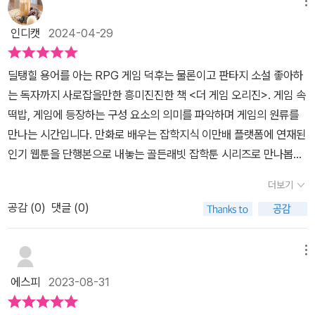
메뉴
인디캣
2024-04-29
딜탱힐 용어를 아는 RPG 게임 덕후는 물론이고 판타지 소설 좋아하
는 독자까지 사로잡을만한 흥미진진한 책 <더 게임 오리진>. 게임 속
떡밥, 게임에 등장하는 구성 요소의 의미를 파악하며 게임의 원류를
만나는 시간입니다.​ 만화로 배우는 잡학지식 이만배 플랫폼에 연재된
인기 웹툰을 단행본으로 내놓는 골든래빗 잡학툰 시리즈로 만나봅니
다.게임 속 양손검은 실제 중세 시대 양손검과 똑같을까요? 전사가
더보기
강력한 공격력을 위해 선택하는 양손검. 사슬 갑옷을 사용할 때는 사
공감 (
0
)
댓글 (0)
슬 갑옷을 베기 위해 사용된 익히 알고 있는 대검 형태였지만 이후 풀
플레이트(판금 갑옷) 시대에 이르러 틈새를 찌르는 용도로 바뀌며 우
리가 알고 있는 모양과는 다르게 바뀌었다고 합니다.​그러다 보니 양
메뉴
손검 공격 자세 또한 달라집니다. 창처럼 찌르는 기술이 등장합니다.
에스피
2023-08-31
평소 판타지 소설 읽을 때 폼멜이라는 단어가 나올 때마다 대충 이해
하고 굳이 찾아보진 않고 넘겼더니만... 게임과 소설 속에 등장하는 각