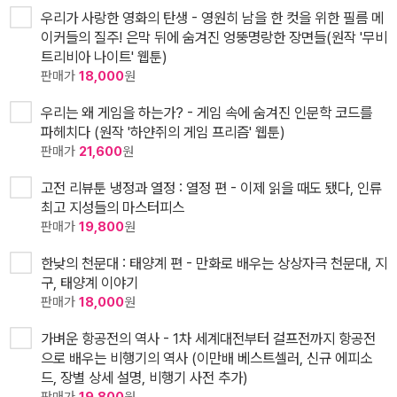
우리가 사랑한 영화의 탄생 - 영원히 남을 한 컷을 위한 필름 메
이커들의 질주! 은막 뒤에 숨겨진 엉뚱명랑한 장면들(원작 '무비
트리비아 나이트' 웹툰)
판매가
18,000
원
우리는 왜 게임을 하는가? - 게임 속에 숨겨진 인문학 코드를
파헤치다 (원작 '하얀쥐의 게임 프리즘' 웹툰)
판매가
21,600
원
고전 리뷰툰 냉정과 열정 : 열정 편 - 이제 읽을 때도 됐다, 인류
최고 지성들의 마스터피스
판매가
19,800
원
한낮의 천문대 : 태양계 편 - 만화로 배우는 상상자극 천문대, 지
구, 태양계 이야기
판매가
18,000
원
가벼운 항공전의 역사 - 1차 세계대전부터 걸프전까지 항공전
으로 배우는 비행기의 역사 (이만배 베스트셀러, 신규 에피소
드, 장별 상세 설명, 비행기 사전 추가)
판매가
19,800
원