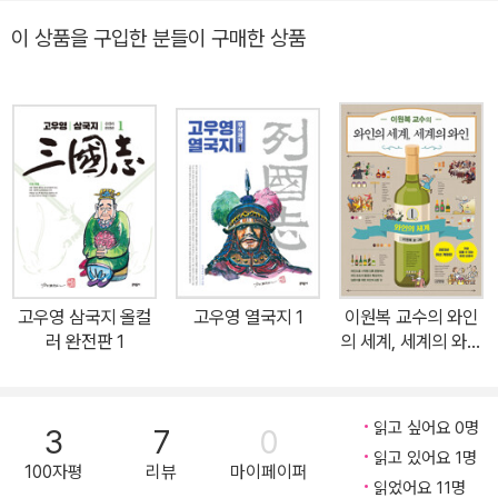
믿었다는데! 서양인에게 엘프 닮았다고 하면 뺨을 맞고, 우리나라 사
이 상품을 구입한 분들이 구매한 상품
람에게는 사랑을 받는다? 도대체 왜 그런 것일까? 이유를 알려면 오
리진을 찾아야 한다. 게임에 등장하는 요소의 오리진을 찾아 떠나는
〈이만배〉 베스트셀러 《더 게임 오리진》. 돈미니 작가와 함께 〈던전 앤
드래곤〉, 〈드래곤 퀘스트〉, 〈디아블로〉, 〈워해머〉, 〈던전앤파이터〉 같
은 추억의 게임을 다시 만나는 기쁨을 만끽할 수 있는, 그리고 게임이
더 즐거워지는 오리진의 세계로 함께 떠나요! 골든래빗 [잡학툰] 채널
로 오세요 다양한 이벤트가 진행되오니 기대해주세요. http://pf.kak
ao.com/_xlxgkIG [이만배] 소개 이걸? 만화로 배워!? 웹툰으로 수
강하는 세상의 모든 지식! 볼수록 공부가 되는 우리의 성장 만화, 지식
고우영 삼국지 올컬
고우영 열국지 1
이원복 교수의 와인
웹툰 이만배! 순수 재미 100% 맛있는 양념 지식. 지식을 덕질하라!
러 완전판 1
의 세계, 세계의 와인
www.emanbae.com ★ 태초에 RPG의 조상 〈던전 앤 드래곤〉이
1
있었으니 ★ 〈던전 마스터〉, 〈디아블로〉, 〈로그라이크〉, 〈리그 오브 레
전드〉에 이르기까지 ★ 세상의 모든 게임으로 뻗어나가더라 RPG의
읽고 싶어요 0명
3
7
0
조상님은 누가 뭐래도 〈던전 앤 드래곤〉. 이 작품의 창시자 게리 가이
읽고 있어요 1명
100자평
리뷰
마이페이퍼
각스는 펄프 픽션의 열광적인 독자로서 습득한 오덕스럽고 괴이하고
읽었어요 11명