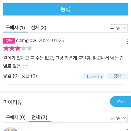
다. ★ 게임에 등장하는 구성 요소를 찾는 오리진 여정은 계속되어야
등록
한다 게임 속 인물이라면 누구나 탱, 딜, 힐 중 한 역할을 부여받는다.
그렇다면 탱, 딜, 힐 삼위일체 시스템을 안착시킨 게임은 무엇일까?
구매자 (1)
전체 (3)
바로 〈에버퀘스트〉. 한편, 게임에 등장하는 바드는 요즘 유행하는 인
공지능일까? No! 바드는 중세 유럽에서 유랑하는 시인을 말한다. 정
calmglow
2024-01-25
메뉴
확히 켈트 문화에서 유래된 단어인데 전문 이야기꾼, 작곡, 작사가, 역
사가를 뜻하는 단어다. 바드 역시 〈던전 앤 드래곤〉에서 첫 등장했는
깊이가 있다고 볼 수는 없고, 그냥 가볍게 볼만함. 읽고나서 남는 건
데 자물쇠 따기, 마법 스킬, 연주하기 같은 능력을 갖춘 엄친케. 이뿐
별로 없음
만 아니다. 호문쿨루스, 현자의 돌, 엘릭서, 미스릴, 아다만티움, 오리
공감 (
0
)
댓글 (0)
할콘, 크로스보우의 오역 석궁, 로그라이크까지 게임 오리진을 찾는
여정을 《더 게임 오리진》과 함께 떠나보자.
쓰기
마이리뷰
구매자 (0)
전체 (7)