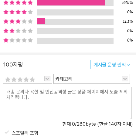
88.9%
을 맞아 오늘날처럼 귀여운 이미지로 탈바꿈됐다. ★ 고블린은 왜 초
0%
록색일까? 고블린은 톨킨의 소설에 최초 등장하는데, 사람을 잡아먹
11.1%
는 무시무시한 괴물이다. 우리나라로 치면 도깨비에 가까운 요괴! 역
시나 〈던전 앤 드래곤〉으로 게임 역사에 편입되어 군집 생활 습성 장
0%
착, 〈워해머〉에서 초록 피부를 장착하고, 블리자드 게임들에서 자본주
0%
의 설정을 추가했다. 영광스럽게도 우리나라도 오늘날의 고블린 이미
지에 한 스푼을 더하였으니 국산 게임 〈던파〉에서 황금을 좋아하는 고
100자평
게시물 운영 원칙
블린 이미지를 장착했다. 이를 〈디아블로 3〉에서 이어받아 보물 고블
린으로 완벽 업그레이드. ★ 매직 포인트라니! ★ 마나가 국룰이지 사
카테고리
실 마나는 국룰을 넘어 세상 모든 게임의 룰이 되었다. 1987년 출시
한 〈던전 마스터〉에서 최초로 마나라는 용어를 사용했고 이전에는 매
직 포인트, 스펠 포인트 등을 사용했다. 1996년 디아블로에서 마나
를 이어 사용하면서 고정되었다. 그 이전에는 〈워크래프트 2〉도 사용
했으나 워낙에 디아블로가 대히트를 치면서 용어 정착의 공로자로 등
현재
0
/280byte (한글 140자 이내)
극한 것이다. 참고로 디아블로에서 HP를 붉은색, 마나를 파란색으로
사용했는데 이 역시 이후 모든 게임에서 국룰. ★ 이게 전부가 아니
스포일러 포함