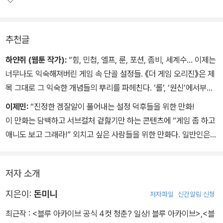
추천글
하얀쥐 (웹툰 작가):
“힘, 민첩, 엘프, 룬, 포션, 좀비, 세계수... 이제는
너무나도 익숙해져버린 게임 속 단골 설정들. 《더 게임 오리진》은 제
목 그대로 그 익숙한 개념들의 뿌리를 파헤친다. ‘롤’, ‘원신’에서부터
‘로그’, ‘던전 앤 드래곤’에 이르기까지, 마니악한 고전과 트렌디한 신
이제민:
“진정한 겜잘알이 풀어내는 설정 덕후들을 위한 만화!
작을 아우르는 이 작품은 게임하며 얻게 되는 첫 번째 질문들에 유쾌
이 만화는 담백하고 서브컬처 겉핧기만 하는 콘텐츠에 “게임 좀 하고
하면서도 심도 있는 만화로 답변하고 있다.”
애니도 보고 그래라!” 외치고 싶은 사람들을 위한 만화다. 일반인은
이해할 수 없지만, 우리는 콘텐츠를 보면 그 콘텐츠를 만든 사람이 인
터넷에서 살아본 인터넷 망령인지 아니면 극단적으로 무언가를 추구
저자 소개
해서 창작해본 사람인지 알 수 있다. 그런 진짜들이 만든 만화야 말로
정말 재밌는 만화다. 그리고 이 만화를 그린 사람은 진짜 인터넷 망령
지은이:
돈미니
저자파일
신간알림 신청
이라고 확신한다.”
최근작 :
<블루 아카이브 공식 4컷 청춘? 일상! 블루 아카이브>
,
<블