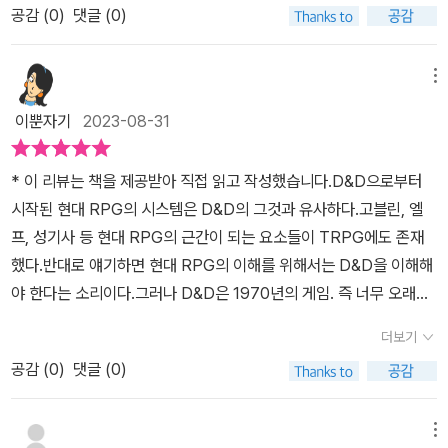
공감 (
0
)
댓글 (0)
지식을 습득할 수 있습니다.만화 형식: 만화로 되어 있어 부담 없이 쉽
게 읽을 수 있습니다.재미 요소: 작가가 '재미'를 잘 알고 있어, 중간중
간 재미있는 멘트와 이야기로 책을 더욱 즐겁게 만들어 줍니다.단점
메뉴
가독성 문제: 텍스트와 그림이 읽기 힘들게 배치되어 있어 가독성이
이뿐자기
2023-08-31
떨어집니다.애매모호한 내용: D&D(던전앤드래곤)에서 파생된 느낌
이 강하고, 애매모호하게 처리된 부분이 있어 아쉽습니다.# 인상 깊
* 이 리뷰는 책을 제공받아 직접 읽고 작성했습니다.D&D으로부터
었던 부분게임 속 존재하는 아이템과 캐릭터들 중 실제로 역사의 기
시작된 현대 RPG의 시스템은 D&D의 그것과 유사하다.고블린, 엘
반을 둔 것이 많다는 사실이 놀랍고 신기했습니다. 룬 언어, 대검, 드
프, 성기사 등 현대 RPG의 근간이 되는 요소들이 TRPG에도 존재
루이드 등이 실제 역사를 바탕으로 게임으로 재해석되었다는 것을 알
했다.반대로 얘기하면 현대 RPG의 이해를 위해서는 D&D을 이해해
게 되어 흥미로웠습니다.# 추천 대상2시간 정도만 투자해서 게임 원
야 한다는 소리이다.그러나 D&D은 1970년의 게임. 즉 너무 오래되
류에 대해 알고 싶은 사람만화로 쉽게 이해하고 싶은 사람# 총평책의
었고 방대한 양의 룰북을 참고 한다는 건 힘든일이다.'더 게임 오리
퀄리티는 10점 만점에 8점을 주고 싶습니다. 가독성 문제와 애매모
더보기
진'은 TRPG의 배경을 만화적으로 풀어 설명한다.자칫 지루할 수도
호한 내용이 있지만, 그럼에도 불구하고 이 책은 게임과 관련된 다양
공감 (
0
)
댓글 (0)
있는 설정의 서술을 현대에 유명한 게임 캐릭터들을 통해 전달하여
한 잡학 지식을 쉽고 재미있게 습득할 수 있는 좋은 자료입니다. 게임
친근감과 이해를 도우며 재미 또한 주는 것이다.돈미니 작가님의 특
을 좋아하는 사람이라면 이 책을 통해 게임에 대한 새로운 시각과 이
징 중 하나가 귀여운 그림체를 통해 게임을 설명하는 것인데,웹툰이
메뉴
해를 얻을 수 있을 것입니다.