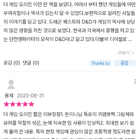
더 게임 오리진 이란 란 책을 보았다. 어려서 부터 했던 게임들에 어떤
종 현란한 기술과 용어를 <더 게임 오리진>을 보면서 이제서야 확실
우여곡절이나 역사가 있는지 알 수 있었다.보편적으로 알려진 사실들
하게 이해하게 된 지식이 한가득합니다. 만화로 보여주니 직관적으로
의 이야기를 담고 있다. 드래곤 퀘스트와 D&D가 게임의 역사에 상당
이해할 수 있습니다.​게임은 게임일 뿐, 실제와는 다르다는 점도 콕콕
히 많은 영향을 끼친 것으로 보였다. 한국과 각국에서 흥행을 하고 있
짚어주고 있어 배꼽 잡으며 웃는 일도 많았습니다. 야리야리한 엘프
는 던전앤파이터의 모작이 D&D라고 알고 있다.더불어 디아블로 역
궁수 이미지 덕분에 활캐 이미지는 선입견이 있지요. 이처럼 게임 속
시 게임의 역사에 많은 영향을 미쳤다고 볼 수 있었다. 용사가 성검도
이미지가 어떻게 실제와 다르게 창작된 이미지로 변했는지, 그 와중
더보기
잘 휘두르고 마법도 잘 쓴다.주인공 설정이니까 이렇게 가는 것으로
에 고증대로 잘 반영된 것들은 무엇인지 짚어줍니다.​RPG 하면 떠오
공감 (
0
)
댓글 (0)
보인다.동양과 다르게 서양에서는 비교적 지방 세력이 강했기 때문에
르는 고전 클래식 마왕과 용사, 너무나도 익숙해 의문조차 없는 탱딜
용사라는 개념이 등장할 수 있던 것으로 보인다. 중세의 연금술 역시
힐 조합, 각종 몬스터, 마법과 포션, 마나, 던전 등 이런 것들은 어디서
게임 설정에 많이 녹아 들어가 있고 엘프의 원래 이미지와는 다르게
메뉴
어떻게 만들어졌는지 게임에 등장하는 캐릭터와 구성 요소들의 원류
반지의 제왕에서 미화되었으며 JRPG에서 모에화 된 것으로 보인
를 찾아내는 여정이 흥미진진합니다.​〈던전 앤 드래곤〉, 〈드래곤 퀘스
용제
2023-08-31
다. 여담으로 연금술에 많은 은시간을 들인 뉴턴은 정말 대단한 사람
트〉, 〈디아블로〉, 〈워해머〉, 〈던전앤파이터〉 등 추억의 게임을 떠올리
이다. 그가 남긴 수식에 조금만 살을 붙여서 미적분을 사용하기 시작
게 하고, RPG 게임과 판타지 소설에 대한 이해도를 높여 더 즐겁게
더 게임 오리진 짧은 리뷰장점1. 돈미니님 특유의 귀염뽀짝 그림체와
하면 거시 세계를 거진 다 표현할 수 있다고 생각하는데 그 수식이 기
빠져들 수 있게 합니다. 모험과 전투, 우정과 결의가 담긴 RPG 게임
유머를 적절히 섞은, 눈에 익숙한 밈 사용이 인상적2. 최대한 보기 쉽
계공학과 등에서 다루는 수준을 봤을 때, 이해하기 쉽지 않다고 볼 수
과 판타지 소설의 세계관을 이해할 수 있게 도와주는 <더 게임 오리
게 풀어 쓴 내용. 특히 한창 게임에 관심이 많은 초중학생 정도라면 쉽
있다.그런 것을 뉴턴은 혼자서 세상의 현상을 어떻게 설명해야 하는
진>. 게임과 이야기의 세계를 더욱 풍성하게 즐길 수 있는 시간입니