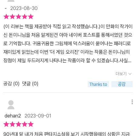
라는 미디어 매체가 아닌 책을 통해 들어오는 응축된 정보는 나에게
-
2023-08-30
좀 더 간편하고 요약적이되 상세하게 정보를 전달하는 기분이 들었
다.게임쪽에 관심이 많은 사람에게는 게임에 대한 여러 새로운 사실
(이 리뷰는 책을 제공받아 직접 읽고 작성했습니다.)이 만화의 작가이
들을 알 수 있단 점이, 또 게임을 잘 모르는 사람들에게는 현대 판타지
신 돈미니님을 처음 알게된건 아마 네이버 포스트를 통해서였던 것으
설정들의 기원을 알 수 있단 점을 통해 추천할 만한 도서인듯 하다.
로 기억합니다. 귀욤귀욤한 그림체에 덕스러움이 묻어나는 패러디로
재미있게 읽었는데 이번 '더 게임 오리진' 이라는 작품은 돈미니님의
장점이 제일 두드러지게 나타나는 작품이라 할 수 있겠습니다.사실
게임과 그와 관련된 요소에 대한 사전 배경 지식이 많이 있는 저였기
더보기
때문에, 게임 관련 요소는 보통 D&D와 톨킨을 찍으면 된다는 것을
공감 (
0
)
댓글 (0)
알고 있었습니다. 이런 반복적인 내용을 어떻게 재미있게 풀어나갈지
에 대해 우려가 있었지만, 작가님은 이를 본인의 장기인 패러디를 적
재적소에 활용하며 풀어나갔습니다. 게임쪽 설정에 관심이 많으시고,
메뉴
귀욤귀욤한 그림체를 선호하시는 모든 분들! 머리 아플 때 '더 게임 오
dehan2
2023-09-01
리진' 읽으면서 휴식을 취해보시는 건 어떨까요?!
90년대 말 내가 처음 판타지소설을 보기 시작했을때의 상황은 지금