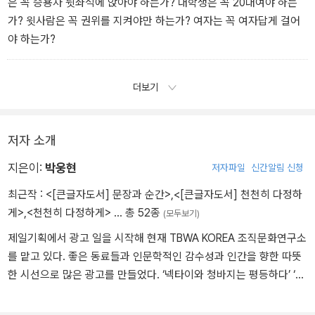
은 꼭 승용차 뒷좌석에 앉아야 하는가? 대학생은 꼭 20대여야 하는
가? 윗사람은 꼭 권위를 지켜야만 하는가? 여자는 꼭 여자답게 걸어
야 하는가?
더보기
저자 소개
지은이:
박웅현
저자파일
신간알림 신청
최근작 :
<[큰글자도서] 문장과 순간>
,
<[큰글자도서] 천천히 다정하
게>
,
<천천히 다정하게>
… 총 52종
(모두보기)
제일기획에서 광고 일을 시작해 현재 TBWA KOREA 조직문화연구소
를 맡고 있다. 좋은 동료들과 인문학적인 감수성과 인간을 향한 따뜻
한 시선으로 많은 광고를 만들었다. ‘넥타이와 청바지는 평등하다’ ‘나
이는 숫자에 불과하다’ ‘생활의 중심’ ‘사람을 향합니다’ ‘생각이 에너
지다’ ‘진심이 짓는다’ ‘혁신을 혁신하다’ 등 한 시대의 생각을 담아낸