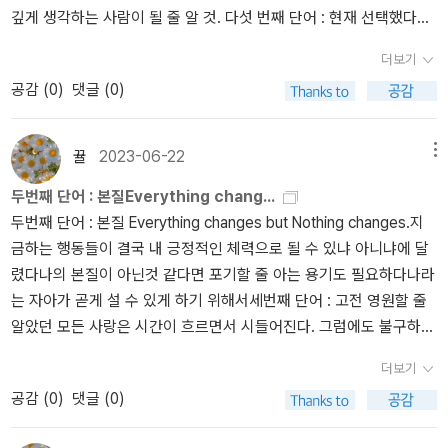
마주해야 하는가를 이야기한 중요한 내용으로 고전을 사랑하는 독
깊게 생각하는 사람이 될 줄 알 것. 다섯 번째 단어 : 현재 선택했다면
라서 밝습니다. 우리 몸은 물과 바람을 나란히 품고 어우릅니다. 모든
자들이라면 꼭 읽어보기 바랍니다. - 클래식, 고전을 진짜 만나기 위
뒤돌아보지 말아라. 선택을 올바르게 만드는 것은 돌아보지 않는 자
사람은 맑고 밝은 빛으로 반짝이는 씨앗이 있어요. 아직 눈뜨지 않아
해서는 함부로 씹다 버린 껌처럼 여기지 않기 위해서는 준비가 필요
더보기
세일 뿐이다.매 순간 티없는 희열을 느껴라.자기 욕망의 크기를 안 파
서 맑밝빛을 안 쳐다볼 뿐입니다. 아직 싹트지 않아서 맑밝꽃으로 안
하다.(P 95) - 고전을 머리로 알려고 하기 전에 몸으로 받아들이고
공감 (
0
)
댓글 (0)
우스트는 악마의 힘을 빌리면서 결코 자신이 삶에 만족하지 않을 것
나아갈 뿐입니다. 낱말 하나를 차분히 배우고 익히면서 살림 하나를
느껴라.(P 95) - 삶은 클래식을 풍요롭게 해주는 원천이자 즐길 수
을 알고 자신이 삶에 만족해 이 말을 하면 영혼을 가져가도 된다고 이
차분히 가꾸고 일굽니다. 더 많이 배우기에 더 잘 익히지 않아요. 오늘
있는 대상이다. 공부의 대상이 아니다. 많이 아는 것은 그렇게 중요
야기했다. “머물러라, 너는 정말 아름답구나! ”늘 이런 마음으로 아름
이곳에서 배우는 한 가지를 추스르고 어우르는 마음이라면 언제나 이
뀰
2023-06-22
메뉴
하지 않다. 얕게 알려고 하지 말고, 깊이 보고 들으려 하면 좋다.(P10
다움을 바라보면서 살 것. 현재에 충실할 것 .Verweile doch, du bist
씨앗 한 톨을 바탕으로 숲을 새로 일으킵니다.《우리는 소리를 듣지 못
9) 제4장 견(見) - 창의력을 기를 수 있는 단 하나의 교실은 현장이
두번째 단어 : 본질Everything chang...
so schön!머물러라. 너는 정말 아름답구나.
하는 야구부입니다》(원유순 글·임승현 그림, 두산동아, 2006.3.30.)
다.(P116) - 심부재언 시이불견 청이불문 식이부지기미 (心不在焉
두번째 단어 : 본질 Everything changes but Nothing changes.지
《우리는 지금 모험 중》(이도이아 이리베르테기/성초림 옮김, 키다리,
視而不見 聽而不聞 食而不知基味) 마음에 있지 않으면 들어도
금하는 행동들이 결국 내 긍정적인 체력으로 될 수 있냐 아니냐에 달
2023.1.16.)#Regla nº 1 #IdoiaIribertegui《국화와 칼》(루스 베네딕
들리지 않으며 그 맛을 모른다.(P122) - 위대한 장면도 감상을 하지
렸다나의 본질이 아닌것 같다면 포기할 줄 아는 용기도 필요하다나라
트/김윤식·오인석 옮김, 을유문화사, 1974.2.28.첫/2019.8.25.6판/
않았다면 사소한 것이고, 사소한 장면도 감상을 하였다면 위대한 것
는 자아가 곧게 설 수 있게 하기 위해서세번째 단어 : 고전 영원할 줄
2021.7.15.6판10벌)《주청공사관 일기》(이수복 글·박건웅 그림, 우리
이다.(P124) - 내가 경험하는 어떤 순간에 스스로 의미를 부여하면
알았던 모든 사랑은 시간이 흐르면서 시들어진다. 그럼에도 불구하고
나비, 2022.8.10.첫/2022.11.30.2벌)《사춘기 준비 사전》(박성우 글
내 삶은 의미 있는 순간의 합이 되고, 의미를 부여하지 않으면 내 삶
변하지 않는 것은 고전 , Classic끊임없이 변하는 시류 속에서 고전은
·애슝 그림, 창비, 2019.11.25.첫/2019.11.27.2벌)《이상한 과자 가게
은 의미 없는 순간의 합이 된다.(P139) - 호학심사(好學深思) 즐거
더보기
명품이다명품과 고가품을 헷갈리지 말아라
전천당 1》(히로시마 레이코 글·쟈쟈 그림/김정화 옮김, 길벗스쿨, 20
이 배우고 깊이 생각하라. 심사(深思)란 너무 많이 보려고 하지 말
공감 (
0
)
댓글 (0)
19.7.5.첫/2022.2.10.22벌)#廣島玲子 #ふしぎ?菓子屋錢天堂
고, 본 것을 소화하려고 노력하라.(P144) - 참된 지혜는 모든 것들을
《문화어 수업》(한성우·설송아, 어크로스, 2019.8.12.첫/2020.8.20.
다 해보는 데서 오는 게 아니라 개별적인 것들의 본질을 이해하려