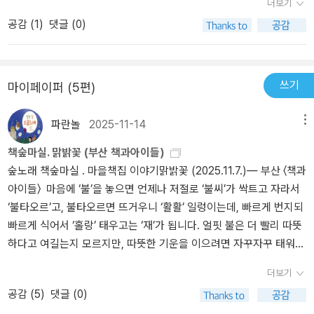
더보기
신의 삶을 진지하게 되돌아보면서 그동안 간과해 왔고 되는대로 살아
공감 (
1
)
댓글 (0)
왔던 자신의 생활을 다시 한 번 점검해 보란 듯이 툭 던져진 작품이 나
를 되돌아보게 하고 있다. 쉽지 않은 인생길을 살아감에 있어 저자는
저자만의 사유의 결론을 8꼭지 주제를 통해 어떻게 보면 꼰대 같은
관점으로 또 어떻게 보면 학창 시절 선생님과 같은 지적질에 가까운
쓰기
마이페이퍼 (5편)
이야기를 하고 있지만 그것이 꼭 그렇게만 느껴지지 않는 것은 다 이
유가 있을 것이라고 생각하는데, 나의 경우 비록 이 한 권의 작품이 복
파란놀
2025-11-14
메뉴
잡 미묘한 인간 개개인의 인생사에 얼마나 도움이 될지는 모르겠으나
책숲마실. 맑밝꽃 (부산 책과아이들)
나이든 내가 읽어 보아도 맞는 말이고, 올바른 관점이기에 거부감 없
숲노래 책숲마실 . 마을책집 이야기맑밝꽃 (2025.11.7.)― 부산 〈책과
이 받아들여지고 있어 새로운 벗을 만난 것처럼 좋았다. 사회 초년생
아이들〉 마음에 ‘불’을 놓으면 언제나 저절로 ‘불씨’가 싹트고 자라서
들에게는 좋은 가르침으로, 중년들에게는 바삐 살면서 잊어버렸던 삶
‘불타오르’고, 불타오르면 뜨거우니 ‘활활’ 일렁이는데, 빠르게 번지되
의 자세에 대해, 길고 긴 삶의 반환점을 돌고 있는 이들에게는 나름의
빠르게 식어서 ‘홀랑’ 태우고는 ‘재’가 됩니다. 얼핏 불은 더 빨리 따뜻
외침을 던져준 작품이었다는 게 나의 생각이다. 제1장 자존(自尊)
하다고 여길는지 모르지만, 따뜻한 기운을 이으려면 자꾸자꾸 태워야
- 자신을 존중하는 마음, 이게 있으면 어떤 상황에 부딪혀도 행복할
하느라, 이른바 기운(젊음)이 일찌감치 사그라들어요. 이러면서 둘레
수 있다. (P 16) - 자신의 운명을 사랑하는 사람과 사랑하지 않는 사
더보기
에 ‘불질(부아)’을 내면서 부라퀴처럼 흐릅니다. 마음에 ‘물’을 놓으면
람의 결말은 정반대일 수밖에 없다.) - 미국의 교육은 '네 안에 있는
공감 (
5
)
댓글 (0)
얼핏 불을 재우는 듯하지만, 그만 차갑게 식히기 일쑤라서, 다시 불을
것이 무엇인가'를 궁금해 한다면, 한국 교육은 '네 안에 무엇을 넣어