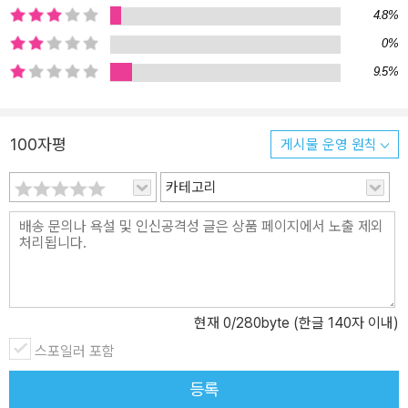
4.8%
녀에게 읽히고 싶다.” “이십 대였을 때 읽었으면 좋았을 책.” “『여덟
단어』를 육아서 대신으로 삼아 아이를 키웠다.” 등의 소감을 만나볼
0%
수 있으며 지금도 크고 작은 독서 모임을 통해 『여덟 단어』를 함께 읽
9.5%
고 생각을 나누는 경우도 많다. 이 같은 독자들의 반응이야말로 시간
이 흘러도 변치 않는 『여덟 단어』의 힘과 무게를 증명한다. 저자는 여
전히 자신의 이야기를 단순히 하나의 의견으로 받아들이길 당부한다.
100자평
게시물 운영 원칙
책 전체에 걸쳐 “인생은 몇 번의 강의, 몇 권의 책으로 바뀔 만큼 시시
한 것이 아니”기 때문에 “내 안에 무엇이 있는지를 들여다보고 나의
카테고리
선택을 존중하고 그 선택을 답으로 만들어가기를 바란다”라고 말한
다. 시간이 얼마나 흐르든 풍요롭고 행복한 인생을 위해서 꼭 한 번 읽
어봐야 할, 변치 않는 삶의 지혜가 눌러 담긴 책이다. “인생은 내가 생
각한 방향으로 흘러가지 않는다. 하지만 훌륭할 수 있다. 내가 생각한
방향에만 답이 있는 것은 아니다. 답은 모든 방향에 있다. 순간순간에
현재
0
/280byte (한글 140자 이내)
집중할 일이다.” - 254쪽
스포일러 포함
등록