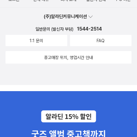
(疏通) - 피터 드러커가 제시한 'CEO의 8가지 덕목' 첫째, '무엇을
하고 싶나'보다 '무엇을 해야 하나' 묻는다. 둘째, 무엇이 기업을 위한
(주)알라딘커뮤니케이션
길인가 생각한다. 셋째, 계획표에 따라 행동한다. 넷째, 기꺼이 책임
을 떠맡고 결정을 내린다. 다섯째, 효과적인 커뮤니케이션 구조를 만
1544-2514
일반문의 (발신자 부담)
든다. 여섯째, 기회를 놓치지 않는다. 일곱째, 생산적 미팅 시스템을
1:1 문의
FAQ
구축한다. 여덟째, 항상 '우리'라고 말한다. - 소통이 안 되는 3가지
이유 첫째, 서로 다르다는 걸 인정하지 않는다 둘째, 상대를 배려하
중고매장 위치, 영업시간 안내
지 않는다 셋째, 하고 싶은 말을 제대로 전하지 못한다 - 소통을 위한
자세 첫째, 다름을 인정하자 둘째, 문맥을 생각하자 셋째, 생각을
디자인하라 1) 온유함이 세계 평화를 가져올지 모르지만 나에게 공
을 가져오지 않습니다.
(찰스 바클리) 2) 지금 우리에게 필요한 것은 한 사람의
대통령과 한 사람의 영웅이다(조지 부시) - 말하고 싶은 것이 일곱 단
어로 정리되지 않았다는 건 아직 내 생각이 정리되지 않았다는 것이
다.(P232) - 다름 사람을 먼저 배려하고 문맥을 파악하고 생각을 정
리하는 습관을 가져라(P233) 제8장 인생(人生) - 내 뜻대로 되지
않는 것에 너무 안달복달하지 않는 태도가 정말 지혜로운 삶의 태도