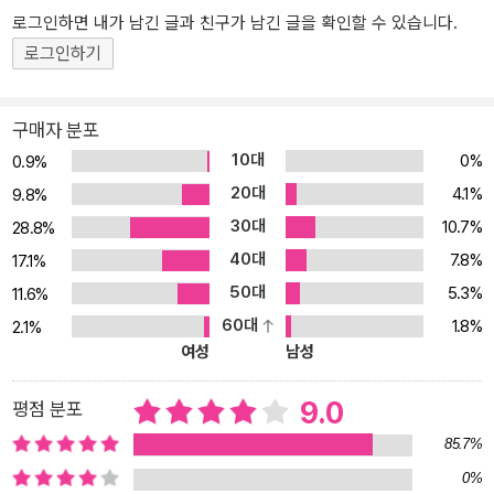
야기는 시대와 세대를 막론하고 삶에서 다시 생각해볼 만한 화두다.
로그인하면 내가 남긴 글과 친구가 남긴 글을 확인할 수 있습니다.
“답은 바로 지금, 여기 내 인생에 있습니다.” (43쪽) “어떤 미디어 소
로그인하기
비자이든 간에 결국 사람을 움직인다는 것은 마음을 움직이는 거예
요. 진정성, 본질입니다.” (57쪽) “다른 이의 답은 내 답이 될 수 없다
는 사실을 인정하는 것. 현재에 집중해야 하는 가장 큰 이유입니다.”
구매자 분포
(161쪽) “순간순간 의미를 부여하면 내 삶은 의미 있는 삶이 되는 겁
10대
0%
0.9%
니다.” (172쪽) “최선을 다한 인생이 아름다운 것이지 아름다운 인생
20대
4.1%
9.8%
이 따로 있는 건 아닌 것 같습니다.” (269쪽) 시간이 흘러도 여전히
30대
10.7%
28.8%
유효한 여덟 단어의 힘 “모든 것은 변하지만 아무것도 변하지 않는다.
40대
7.8%
우리가 본질적으로 가져가야 하는 것은 무엇인가?” 『여덟 단어』는 2
17.1%
013년 출간 후 모든 온라인 서점 인문 분야 베스트셀러 1위에 올랐으
50대
5.3%
11.6%
며, 주요 언론사의 찬사를 받았다. SK, 현대해상 등 기업의 임직원 추
60대
1.8%
2.1%
천 도서로 손꼽혔고 다수의 지역자치단체 선정 올해의 책으로 선정되
여성
남성
기도 했다. 그러나 무엇보다 저자의 말처럼 “독자들의 차고 넘치는 사
랑을 받았다. 놀랄 만한 일이고 벅차게 감사할 이이다.” 실제로 지금
9.0
평점 분포
도 저자의 강연 현장이나 SNS에는 『여덟 단어』를 인생 책으로 꼽는
85.7%
독자가 많다. “이 책을 통해 자신을 돌아보고 앞으로 나아갈 수 있었
0%
다.” “힘들 때마다 들여다본다.” “언제든 다시 펼쳐 읽어도 좋다.” “자