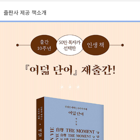
카피들은 그 협업의 결과물이다. 소비자의 마음을 사로잡는 광고를
출판사 제공 책소개
만들던 감각으로 2015년부터 기업 브랜딩 컨설팅을 해왔으며, 이후
TBWA 조직문화연구소를 설립하여 기업의 고민을 함께 나누고 풀어
가고 있다. 저서로는 『문장과 순간』 『여덟 단어』 『책은 도끼다』 『다
시, 책은 도끼다』 『인문학으로 광고하다』 『일하는 사람의 생각』 『책
과 삶에 관한 짧은 문답』 등이 있다.