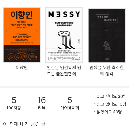
된 베스트셀러이자 스테디셀러로 자리매김해왔다. 당시 강의에서 저
자가 마주한 젊음에게 이야기한 것은 인생을 대하는 태도와 방향에
관한 것이었다. 박웅현은 이를 ‘자존, 본질, 고전, 견(見), 현재, 권위,
소통, 인생’이라는 여덟 가지 주제로 나누어 풀어냈지만 모든 이야기
는 연결되어 결국 “무엇을 삶의 중심으로 두고 어떤 자세로 살아갈 것
인가?”라는 방향으로 나아간다. 재출간되는 『여덟 단어』는 ‘여덟 개
의 단어를 통해 자기 자신을 들여다보고 자기 안의 별을 찾는다’라는
메시지를 구현한 새 표지를 비롯해 판형, 내부 도판 등에 변화를 주었
고, 지난 10년간 저자의 생각이 달라진 부분을 반영하였으며 새로운
이향인
인간을 인간답게 만
인생을 위한 최소한
사례를 덧붙이기도 했다. 무엇보다 세월이 흘러도 변하지 않을 본질
드는 불완전함에 대
의 생각
만을 남기는 데 중점을 두었다. 그 결과 책의 외형과 내용에 크고 작은
하여
변화는 있었으나 저자가 자신의 경험을 바탕으로 풀어놓은 이야기의
핵심은 지금도 여전히 유효하다. ‘나의 바깥이 아닌 안에 무엇이 있는
읽고 싶어요 36명
5
16
5
지를 들여다봐야 한다’ ‘본질을 중요하게 생각하는 이유’ ‘세월이 흘러
읽고 있어요 10명
도 변함없이 그 가치를 인정받는 고전의 힘’ ‘깊이 들여다보는 것의 중
100자평
리뷰
마이페이퍼
읽었어요 43명
요성’ ‘지금 이 순간에 집중해 살아야 하는 이유’ ‘소통이 중요한 이유
와 소통을 잘하는 방법’ ‘인생을 잘 살아갈 수 있는 팁’ 등에 이르는 이
이 책에 내가 남긴 글