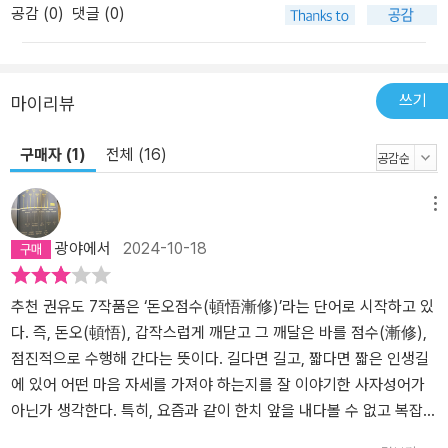
공감 (
0
)
댓글 (0)
쓰기
마이리뷰
구매자 (1)
전체 (16)
메뉴
광야에서
2024-10-18
추천 권유도 7작품은 ‘돈오점수(頓悟漸修)’라는 단어로 시작하고 있
다. 즉, 돈오(頓悟), 갑작스럽게 깨닫고 그 깨달은 바를 점수(漸修),
점진적으로 수행해 간다는 뜻이다. 길다면 길고, 짧다면 짧은 인생길
에 있어 어떤 마음 자세를 가져야 하는지를 잘 이야기한 사자성어가
아닌가 생각한다. 특히, 요즘과 같이 한치 앞을 내다볼 수 없고 복잡계
에 얽혀 살고 있지만 정작 그 행동의 주인공인 현대인들 대다수는 자