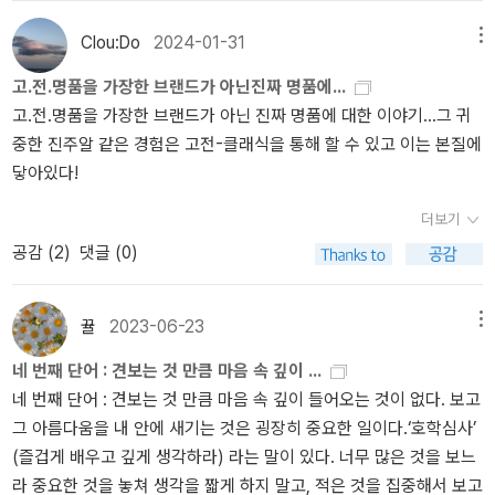
찾고 맙니다. 마음에 ‘불’이 아닌 ‘풀’을 놓으면 처음에는 아무것도 없
야 할 것인가'를 고민한다.(P 28) - 칭찬은 자존감을 키워주지만 가지
는 듯해서 곧 ‘풀씨’가 바람에 날리고, 조그마한 풀씨가 조그마한 들풀
지 못한 것에 대한 질타는 눈치를 자라게 한다.(P 29) - 자기가 가진
Clou:Do
2024-01-31
메뉴
로 싹트고 자라더니 이윽고 풀밭을 이루고, 풀숲이 되다가, 나비가 찾
것을 무시하지 않는 것, 이게 바로 인생이다.(P 37) - 인생을 살아감
고.전.명품을 가장한 브랜드가 아닌진짜 명품에...
아들고 애벌레가 잎을 갉으면서 새도 덩달아 날아앉아요. 이때에 새
에 있어 자신이 하고 싶은 것을 해야 하며, 인생에 공짜는 없다. 나만
고.전.명품을 가장한 브랜드가 아닌 진짜 명품에 대한 이야기…그 귀
는 나무씨를 문득 심고, 새가 심은 나무씨가 더 천천히 싹트고 자라서
가질 수 있는 무기 하나쯤 마련해 놓아야 한다.(P 38) - 우리 모두는
중한 진주알 같은 경험은 고전-클래식을 통해 할 수 있고 이는 본질에
시나브로 ‘숲’을 이룹니다. 풀씨를 놓아서 숲을 이루기까지 긴긴 날이
폭탄이다. 아직 뇌관이 발견되지 않은 폭탄이다. 뇌관이 발견되는 순
닿아있다!
걸리는 듯하지만, 이동안에는 ‘기운을 불사르지(불태우지)’ 않기에 숨
간, 큰 폭발력을 가질 것이다. 그러니 자존을 찾고 자신만의 뇌관을
결을 고이 잇고, 이때에 ‘푸근(포근)’하게 스스로 품는구나 싶습니다.
찾으라.(P 39) - 남의 답이 아닌 나의 답을 찾으라.(P 42) 제2장 본
더보기
부산 〈책과 아이들〉에서 이야기꽃을 잇고 새로 일구고 다시 읽어내는
질(本質) - 교육의 본질은 교양과 삶의 태도를 가르치는 전인 교육이
공감 (
2
)
댓글 (0)
나날입니다. 깨어나려는 마음이기에 알을 깨며 알아가요. 안 깨어나
되어야 한다.(P 67) - 본질을 발견하려는 노력과 본질이 아니라고 생
려고 하기에 그만 고이고 곪다가 골로 가는 구렁에 잠길 테고요. 알을
각하는 것은 포기할 줄 아는 용기 그리고 자기를 믿는 고집이 있어야
깨기란 언뜻 힘들 만하지만, 알아가는 빛을 틔우며 새힘이 솟는다고
한다. ---> '나'라는 자아가 곧게 설 수 있는 기반 - 사물의 핵심에 가
뀰
2023-06-23
메뉴
봅니다. 처음 한 사람도 대수롭지만, 언제나 ‘첫(처음)’이 아닌 ‘사
장 빠르게 도달하는 길의 이름이 '연륜'이다. 복잡한 사물의 핵심이
네 번째 단어 : 견보는 것 만큼 마음 속 깊이 ...
람’이 대수롭습니다. 첫길을 열기에 대수롭고, 두길을 가기에 대수롭
무엇인지 보려는 노력, 어떤 것을 보RH 달려가느냐가 세상과의 싸움
네 번째 단어 : 견보는 것 만큼 마음 속 깊이 들어오는 것이 없다. 보고
고, 가운길을 거쳐 끝길을 잇기에 모두 대수롭습니다. 잘하지 않아도
에서 이길 수 있는 커다란 무기이다.(P 69) 제3장 고전(古典) -
그 아름다움을 내 안에 새기는 것은 굉장히 중요한 일이다.‘호학심사’
되고, 못해도 넉넉합니다. 잘못했으면 뉘우치고 돌아보면서 바로잡을
우주를 한 사람으로 축소하고 그 사람을 신으로 다시 확대하는 것이
(즐겁게 배우고 깊게 생각하라) 라는 말이 있다. 너무 많은 것을 보느
일입니다. 누구나 하루를 살아내며 앞으로 나아갑니다. 저마다 오늘
바로 사랑이다.(P 77) * P94 ~ 95의 내용은 우리가 고전을 어떻게
라 중요한 것을 놓쳐 생각을 짧게 하지 말고, 적은 것을 집중해서 보고
을 노래하며 함께 생각합니다. 흐르는 물이기에 맑고, 흐르는 바람이