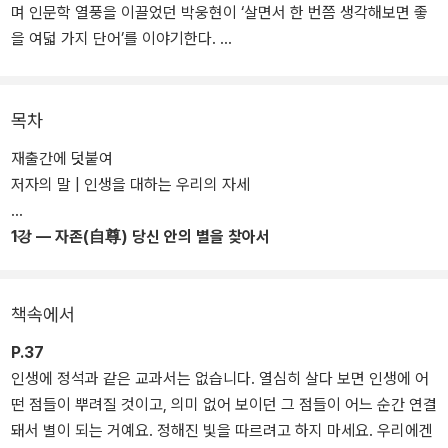
며 인문학 열풍을 이끌었던 박웅현이 ‘살면서 한 번쯤 생각해보면 좋
을 여덟 가지 단어’를 이야기한다.
재출간되는 개정판은 ‘여덟 개의 단어를 통해 나 자신의 내면을 들여
다본다’라는 콘셉트의 새로운 표지를 입혔고, 세월이 지나도 변함없
목차
이 전하고 싶은 핵심에 주목해 전체적인 내용과 글을 다듬었으며, 새
재출간에 덧붙여
로운 사례를 추가하기도 했다. 몇 가지 도판은 새로 갈음했고 각 장의
저자의 말 | 인생을 대하는 우리의 자세
핵심이 되는 메시지는 저자가 직접 쓴 글씨를 이미지로 활용해 넣었
다.
1강 — 자존(自尊) 당신 안의 별을 찾아서
본문 속 “모든 것은 변하지만 아무것도 변하지 않는다(Everything ch
anges but nothing changes)”라는 말처럼 전체적인 외형은 바뀌었
책속에서
으나 자존이 살아가는 데 왜 중요한지, 고전 작품을 왜 궁금해해야 하
는지, 깊이 들여다보는 것(見)을 통해 무엇을 얻을 수 있는지, 소통을
P.37
어떻게 해야 하는지 등의 본질적인 메시지는 그대로 담았다.
인생에 정석과 같은 교과서는 없습니다. 열심히 살다 보면 인생에 어
떤 점들이 뿌려질 것이고, 의미 없어 보이던 그 점들이 어느 순간 연결
돼서 별이 되는 거예요. 정해진 빛을 따르려고 하지 마세요. 우리에겐