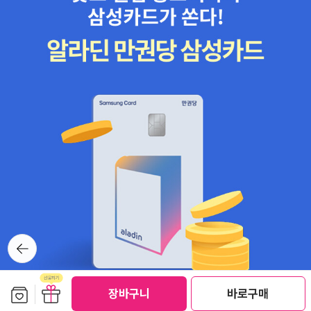
다(P243) - 몸에 병이 없기를 바라지 마라 세상살이에 곤란함이 없
기를 바라지 마라 공부하는 데 마음에 장애가 없기를 바라지 마라 수
행하는 데 마(魔) 없기를 바라지 마라 일을 꽈하되 쉽게 되기를 바라
지 마라 친구를 사귀되 내가 이롭기를 바라지 마라 남이 내 뜻대로
순종해주기를 바라지 마라 공덕을 베풀려면 과보(果報)를 바라지 마
라 이익을 분에 넘치게 바라지 마라 억울함을 당해서 밝히려고 하지
마라 (중국, 묘협 스님, P244) - 인생은 개인의 노력과 재능이라는
'씨줄'과 시대의 흐름과 시대정신 그리고 운이라는 '날줄'이 합쳐서 직
조된다.(P246) ---> 내가 살아온 세월은 물론 흔하디흔한 개인사에
속할 터이나 펼쳐보면 무지막지 하게 직조되어 들어온 시대의 씨
줄 때문에 내가 원하는 무늬를 짤 수 없었다.
(박완서님의 작품 속에서의 이야기) - 원하는 방향
으로 인생이 흘러가지 않는다고 지레 포기하거나 주저 앉을 필요는
뒤로가
없다. 또 인생에는 공짜가 없다. 하지만 어떤 인생이든 어떤 형태가
기
될지 모르나 반드시 기회가 찾아온다.(P252) - 인생은 내가 생각한
방향으로 흘러가지 않는다. 하지만 훌륭할 수 있다. 내가 생각한 방향
보관함담기
선물하기
장바구니
바로구매
에만 답이 있는 것은 아니다. 답은 모든 방향에 있다. 순간순간에 집