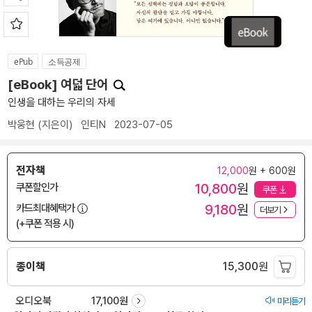
ePub
소득공제
[eBook] 여덟 단어
인생을 대하는 우리의 자세
박웅현
(지은이)
인티N
2023-07-05
전자책
12,000
원 + 600원
10,800
원
쿠폰할인가
쿠폰
9,180
원
카드최대혜택가
더보기
(+쿠폰 적용 시)
종이책
15,300
원
오디오북
17,100원
미리듣기