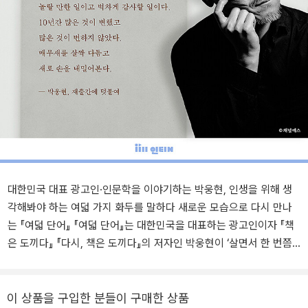
대한민국 대표 광고인·인문학을 이야기하는 박웅현, 인생을 위해 생
각해봐야 하는 여덟 가지 화두를 말하다 새로운 모습으로 다시 만나
는 『여덟 단어』 『여덟 단어』는 대한민국을 대표하는 광고인이자 『책
은 도끼다』 『다시, 책은 도끼다』의 저자인 박웅현이 ‘살면서 한 번쯤
생각해보면 좋을 삶의 화두’를 여덟 개의 단어에 담아 풀어낸 책이다.
이 책은 2012년 가을, 20여 명의 이삼십 대를 대상으로 진행된 저자
의 강의를 바탕으로 하고 있으며, 2013년 출간 후 50만 부 이상 판매
이 상품을 구입한 분들이 구매한 상품