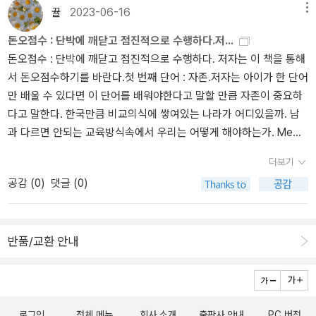
3벌)《권기옥》(강정연 글·오영은 그림, 비룡소, 2021.9.10.첫/2024.1.
뀰
2023-06-16
메뉴
고 끝까지 탐구하면서 생겨나는 것이다.(피천득, P144) 제5장 현재
16.3벌)《35년 2 1916∼1920》(박시백, 비아북, 2018.1.2.)《앨런의
(現在) - 만물개비어아의(萬物皆備於我矣), 반신이성나막대언(反
돈오점수 : 단박에 깨닫고 점진적으로 수행하다.저...
전쟁》(에마뉘엘 기베르/차예슬·장재경·이하규 옮김, 휴머니스트, 201
身而誠樂幕大焉) 만물의 이치가 나에게 갖추어져 있으니, 나를 돌
돈오점수 : 단박에 깨닫고 점진적으로 수행하다. 저자는 이 책을 통해
3.3.4.)#AlansWar #TheMemoriesofGI #AlanCope #Emmanuel
아보고 지금 하는 일에 성의를 다 한다면 그 즐거움이 더없이 클 것
서 돈오점수하기를 바란다.첫 번째 단어 : 자존.저자는 아이가 한 단어
Guiber《여덟 단어》(박웅현, 북하우스, 2013.5.20.첫/2013.11.11.29
이다.(맹자, P156) - 어떤 선택을 하고 그걸 옳게 만드는 과정에서 제
만 배울 수 있다면 이 단어를 배워야한다고 말할 만큼 자존이 중요하
벌)글 : 숲노래·파란놀(최종규). 낱말책을 쓴다. 《풀꽃나무 들숲노래
일 중요한 것은 바로 '돌아보지 않는 자세'이다. 그 선택을 옳게 만들
다고 말한다. 한국만큼 비교의식에 쌓여있는 나라가 어디있을까. 남
동시 따라쓰기》, 《새로 쓰는 말밑 꾸러미 사전》, 《미래세대를 위한 우
려면 지금의 상황에서 무엇이 최선인지 생각하고 실천하는 게 제일
과 다르면 안되는 교육방식속에서 우리는 어떻게 해야하는가. Meme
리말과 문해력》, 《들꽃내음 따라 걷다가 작은책집을 보았습니다》,
좋다.(P162) - 인생이란 잘 짜인 이야기라기보다 하나하나가 관능적
nto mori 죽음을 기억하라, Amor fati 운명을 사랑하라 상반된 듯 보
《우리말꽃》, 《쉬운 말이 평화》, 《곁말》, 《책숲마실》, 《우리말 수수께
기쁨인, 내일 없는 작은 조각들의 광채다.(P164) - 후회란 또 다른
더보기
이는 두 문장은 결국 같은 맥락을 바라본다. Be yourself 모든 사람은
끼 동시》, 《시골에서 살림 짓는 즐거움》, 《이오덕 마음 읽기》을 썼다.
잘못의 시작일 뿐이다.(P164) - 답이 내 앞에 있다는 사실, 현재에 있
공감 (
0
)
댓글 (0)
완벽하게 불완전하다. 결국 자기 자신의 장점을 부각시켜야한다. 모
blog.naver.com/hbooklove
다는 사실을 알면 행복하다.(P167) - 세상이 아무리 위대한 것이 많
든 사람에게 같은 상황이 닥쳐오는 것이 아니다. 자신만의 방법으로
다고 해도 지금 내 눈앞에 나타난 하찮은 것만도 못하다. - 삶은 순간
상황을 헤쳐나가야한다.
의 합이다. 순간에 의미를 부여해야 한다. 그렇지 않으면 우리의 삶
반품/교환 안내
은 의미 없는 순간들의 합이 될 것이다.(P172) 제6장 권위(權威)
- 동의 되지 않는 권위에 굴복하지 말고 불합리한 권위에 복종하지 말
자.(P173) - '스포일드 어덜트(Spoiled Adult)'란 타인에 대한 배려
심이 없고 인성에 문제가 있는 사람을 말한다.(P178) 제7장 소통
로그인
전체 메뉴
회사 소개
출판사 안내
PC 버전