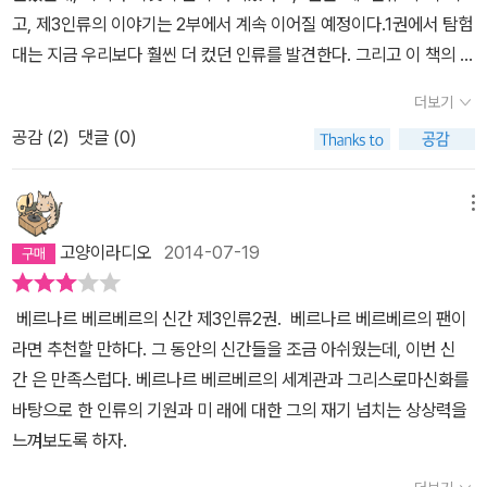
고, 제3인류의 이야기는 2부에서 계속 이어질 예정이다.1권에서 탐험
대는 지금 우리보다 훨씬 더 컸던 인류를 발견한다. 그리고 이 책의 주
인공들은 제3인류라는 에마슈를 통해 초소형 크기의 인류를 만들어
더보기
낸다. 책을 읽다보면 '정말로 소형화 되는 것이 우리의 미래일까?'라
공감 (
2
)
댓글 (0)
는 의문이 절로 든다. 베르나르 소설의 마력 중 하나는 분명 이건 소설
이고 사실이 아니라는 것을 암에도 불구하고 자꾸 사실처럼 느껴진다
는 것이다. 어쩌면 정말로 그런 일이 있었을 것 같고, 앞으로 그런 일
메뉴
이 일어날 것 같이 느껴진다. 이번 '제3인류'도 그러했다. 일곱가지 프
고양이라디오
2014-07-19
로젝트의 내용을 가만히 듣다보면 '정말 그럴수도 있겠다'는 생각이
들기 시작하면서, 나도 모르게 그 내용에 빠져들어가게 된다. 그만큼
베르나르 베르베르의 신간 제3인류2권. 베르나르 베르베르의 팬이
베르나르의 상상력이 치밀하며 그의 필력 또한 그를 받춰주는 것 같
라면 추천할 만하다. 그 동안의 신간들을 조금 아쉬웠는데, 이번 신
다. 그의 상상력이 사실로 느껴지는 것 자체가 베르나르의 마력인 것
간 은 만족스럽다. 베르나르 베르베르의 세계관과 그리스로마신화를
같다.개인적으로 이번 '제3인류'는 베르나르 최고의 소설은 아닌 것
바탕으로 한 인류의 기원과 미 래에 대한 그의 재기 넘치는 상상력을
같다. 내 마음속 베르나르 최고의 소설은 '웃음'이다. 하지만 아직 '제3
느껴보도록 하자.
인류'의 이야기는 끝나지 않았으며, 그 뒷이야기가 굉장히 궁금하다.