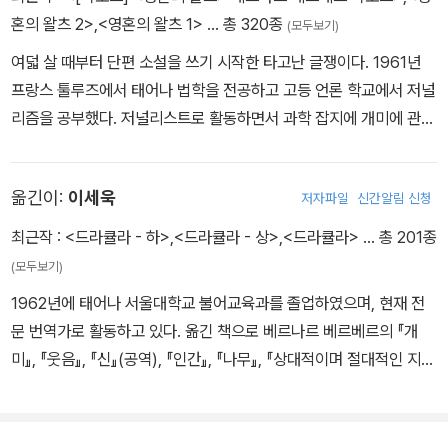
혼의 왈츠 2>
,
<영혼의 왈츠 1>
… 총 320종
(모두보기)
여덟 살 때부터 단편 소설을 쓰기 시작한 타고난 글쟁이다. 1961년
프랑스 툴루즈에서 태어나 법학을 전공하고 고등 언론 학교에서 저널
리즘을 공부했다. 저널리스트로 활동하면서 과학 잡지에 개미에 관한
글을 발표해 오다가 1991년 『개미』를 출간해 전 세계 독자를 단순에
사로잡으며 <프랑스의 천재 작가>로 부상했다. 이후 영계 탐사단을
옮긴이:
이세욱
저자파일
신간알림 신청
소재로 한 『타나토노트』, 세계를 빚어내는 신들의 이야기 『신』, 제2
의 지구를 찾아 떠난 인류의 모험 『파피용』, 꿀벌이 사라진 지구를 구
최근작 :
<드라큘라 - 하>
,
<드라큘라 - 상>
,
<드라큘라>
… 총 201종
하는 『꿀벌의 예언』, 세 혼종 인류와 그들을 창조한 알리스 카메러가
(모두보기)
만드는 신세기 『키메라의 땅』 등 수많은 베스트셀러를 써냈다. 그의
1962년에 태어나 서울대학교 불어교육과를 졸업하였으며, 현재 전
작품은 35개 언어로 번역되어, 전 세계 3천만 부 이상 판매되었다.
문 번역가로 활동하고 있다. 옮긴 책으로 베르나르 베르베르의 『개
미』, 『웃음』, 『신』(공역), 『인간』, 『나무』, 『상대적이며 절대적인 지식
의 백과사전』(공역), 『뇌』, 『타나토노트』, 『천사들의 제국』, 『나는 그
대의 책이다』, 움베르토 에코의 『프라하의 묘지』, 『로아나 여왕의 신
비한 불꽃』, 『세상의 바보들에게 웃으면서 화내는 방법』, 『세상 사람