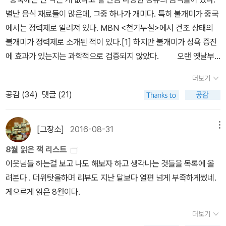
별난 음식 재료들이 많은데, 그중 하나가 개미다. 특히 불개미가 중국
에서는 정력제로 알려져 있다. MBN <천기누설>에서 건조 상태의
불개미가 정력제로 소개된 적이 있다.[1] 하지만 불개미가 성욕 증진
에 효과가 있는지는 과학적으로 검증되지 않았다. 오랜 옛날부
터 중국인들은 개미를 정력 강장에 도움이 되는 식품으로 여겼다. 내
더보기
기억이 정확하다면 이연걸 주연의 영화 <영웅>(1995년 작)에 불개
공감 (
34
)
댓글 (21)
미탕이 나오는 장면이 나온다. 이연걸의 부인은 불치병에 걸려 투병
생활을 하고 있는데, 아픈 엄마를 위해 아들(얘도 아버지를 닮아서 무
술 실력이 뛰어나다)이 불개미탕을 만들어주는 장면이었다. 아주 잠
[그장소]
2016-08-31
메뉴
깐 지나갔지만, 탕이 담긴 그릇에 죽은 불개미 떼가 둥둥 떠다니는 것
8월 읽은 책 리스트
을 볼 수 있었다. 아들이 지극 정성으로 간호했지만 끝내 그녀는 세상
이웃님들 하는걸 보고 나도 해보자 하고 생각나는 것들을 목록에 올
을 떠나고 말았다. 그녀의 병세가 심각해서 회복이 불가능한 것도 있
려본다 . 더위탓을하며 리뷰도 지난 달보다 열편 넘게 부족하게썼네.
었지만, 불개미에 들어있는 산성 성분의 물질이 그녀의 죽음을 이르
게으르게 읽은 8월이다.
게 한 원인일 수도 있다. 불개미의 산성 물질은 위나 소화기관이 약한
사람에게는 해롭기 때문이다. * 최재천 《개미제국의 발
더보기
견》 (사이언스북스, 1999)* 로랑 켈러, 엘리자베스 고르동 《지구의