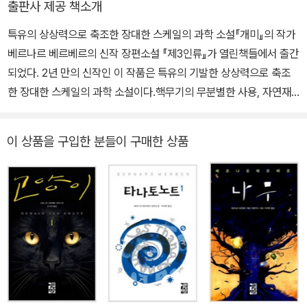
출판사 제공 책소개
들에게 보내는 편지』(카를로 마리아 마르티니 공저), 장클로드 카리
특유의 상상력으로 축조한 장대한 스케일의 과학 소설『개미』의 작가
에르의 『바야돌리드 논쟁』, 미셸 우엘벡의 『소립자』, 미셸 투르니에
베르나르 베르베르의 신작 장편소설 『제3인류』가 열린책들에서 출간
의 『황금 구슬』, 카롤린 봉그랑의 『밑줄 긋는 남자』, 브램 스토커의
되었다. 2년 만의 신작인 이 작품은 특유의 기발한 상상력으로 축조
『드라큘라』, 파트리크 모디아노의 『우리 아빠는 엉뚱해』, 장자크 상
한 장대한 스케일의 과학 소설이다.핵무기의 무분별한 사용, 자연재
페의 『속 깊은 이성 친구』, 에리크 오르세나의 『오래오래』, 『두 해 여
해와 환경 재앙, 자원 고갈, 대전염병, 야만적 자본주의, 종교적 광
름』, 마르셀 에메의 『벽으로 드나드는 남자』, 장크리스토프 그랑제의
신…… 인류가 끝없이 어리석은 선택으로 자멸을 향해 치닫는 미래의
『늑대의 제국』, 『검은 선』, 『미세레레』, 드니 게즈의 『머리털자리』, 네
이 상품을 구입한 분들이 구매한 상품
어느 시점, 기상천외한 시도로 그 위기를 넘어서려는 일군의 과학자
주 시노의 『슬픈 호랑이』 등이 있다.
들이 있다. 그들은 인류가 살아남기 위해서는 생물학적으로 진화해야
한다는 믿음을 갖고 있다. 그들은 마침내 생명 공학의 힘으로 새로운
인류를 창조하는 신의 영역에 도전하기에 이르는데……. 『개미』 주인
공의 증손자 다비드 웰즈, 그리고 <에마슈>가 주인공작품은 시작부
터 심상치 않다. 첫머리에서 소설의 시간적 무대를 <당신이 이 소설
책을 펴서 읽기 시작하는 순간으로부터 정확히 10년 뒤의 오늘>이라
는 상대적 시점으로 선언하고, 현 인류가 문명을 이룩한 첫 번째 인류
가 아니라는 설정을 깔고 시작한다. 첫 번째 인류는 키가 17미터에 달