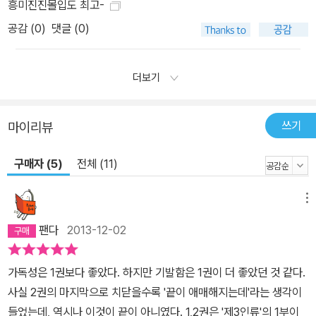
흥미진진몰입도 최고-
공감 (
0
)
댓글 (0)
더보기
쓰기
마이리뷰
구매자 (5)
전체 (11)
메뉴
팬다
2013-12-02
가독성은 1권보다 좋았다. 하지만 기발함은 1권이 더 좋았던 것 같다.
사실 2권의 마지막으로 치닫을수록 '끝이 애매해지는데'라는 생각이
들었는데, 역시나 이것이 끝이 아니였다. 1,2권은 '제3인류'의 1부이