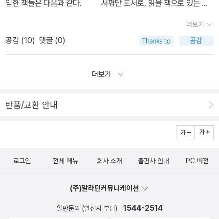
입한 책들은 다음과 같다. 서평단 도서로, 읽을 책으로 있는 책
불개미떼의 하비 생존전략은 '뗏목'같은 부유체 만들기] (연합뉴스, 2
들은 이런 책들이다. 오늘은 퇴근하고 아이 학교에 가야한다.
더보기
017년 8월 30일)
고등학교는 저녁시간에 학부모총회를 하는데 오늘이 그날이다. 출근
공감 (
10
)
댓글 (0)
할때마다 챙기는 책 한권과 사무실 책상옆에 붙여놓은 색색의 포스트
잇은 신간 책 제목들로 가득하다. <개포동 김갑수 씨의 사정>
의 작가는 허지웅씨다.요즘 TV프로그램 '마녀사냥'으로 굉장히 핫한
더보기
인물인데, 그의 소설은 어떨까 궁금하다.TV프로그램에서처럼 거침
없을까? 이제 곧 꽃피는 계절이 온다. 주말이면 꽃
반품/교환 안내
구경 가느라 책 읽을 시간이 부족하겠지만, 늘 가방 한켠에 담겨질 책
들 때문에 구입하고 싶은 책 목록은 길어만 간다. 박범신
작가의 소설은 좋아해 꽤 읽었는데, 정작 에세이는 읽어보지 못한것
같다.'힐링'이라는 말을 좋아하지 않아 그다지 관심없었는데, 이웃 분
로그인
전체 메뉴
회사 소개
출판사 안내
PC 버전
의 리뷰를 보니 꽤 괜찮을 것 같다. 삶의 성찰을 볼수 있을것 같은 느
낌이 들었다. 요 네스뵈의 소설들을 좋아한다.이번에 방한하게 되면
(주)알라딘커뮤니케이션
서 <박쥐>와 <네메시스>가 출간되었다.요 네스뵈의 팬인 나는 국내
에 출간된 책을 다 가지고 있다는 것. 흐흐흐 요 네스뵈는 이번
1544-2514
일반문의 (발신자 부담)