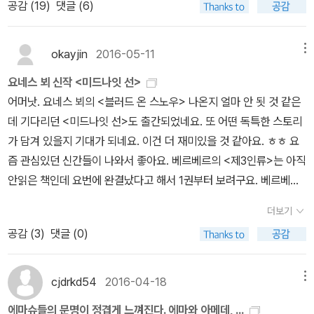
공감 (
19
)
댓글 (6)
작은 지배자, 개미》 (작은책방, 2009)* 에드워드 오스본 윌슨, 베르
트 휠도블러 《개미세계여행》 (범양사, 2015) 몇 주 전 붉은 불
okayjin
2016-05-11
메뉴
개미(red imported fire ant)[2]의 등장에 사람들이 한동안 불안에
떨었다. 지금은 소강 국면에 들어섰지만, 여왕개미의 행방이 오리무
요네스 뵈 신작 <미드나잇 선>
중이다. 정부는 붉은 불개미 여왕개미가 죽었을 것이라고 판단, 공식
어머낫. 요네스 뵈의 <블러드 온 스노우> 나온지 얼마 안 됫 것 같은
입장을 발표했다. 그렇지만 최재천 교수를 비롯한 개미 전문가들은
데 기다리던 <미드나잇 선>도 출간되었네요. 또 어떤 독특한 스토리
정부의 공식 입장이 ‘섣부른 추정’이라고 비판했다. 여왕개미는 하루
가 담겨 있을지 기대가 되네요. 이건 더 재미있을 것 같아요. ㅎㅎ 요
천 개 이상의 알을 낳으며 환경 적응력이 높은 여왕개미는 수명이 비
즘 관심있던 신간들이 나와서 좋아요. 베르베르의 <제3인류>는 아직
교적 길다. 일반적으로 여왕개미의 평균 수명은 10~15년이다. 붉은
안읽은 책인데 요번에 완결났다고 해서 1권부터 보려구요. 베르베르
불개미 여왕개미가 죽지 않고 살아 있으면 어디선가 숨어서 새로운
작품은 한번 보면 빠져나오기가 힘들어서 완결되면 봐야지 했던 작품
더보기
일개미들로 구성된 군락(colony)을 만들 수 있다. 만약 붉은 불개
이거든요. ㅎㅎ 뒷얘기 궁금해서 잠 못자는 병에 걸릴지도 몰라서 시
공감 (
3
)
댓글 (0)
미가 도시에 살게 되면 인명 피해뿐만 아니라 재산 피해도 난다. 미국
간 여유 있을 때 정독해야겠습니다.
은 불개미를 ‘테러리스트’로 비유한다. 불개미가 전자제품 단전 또는
화재를 일으킨 주범이 되기 때문이다. 개미는 가장 대표적인 초개체
cjdrkd54
2016-04-18
메뉴
(super-individual) 생물이다. 개미 떼는 고도로 분업화된 사회집단
에마슈들의 문명이 정겹게 느껴진다. 에마와 아메데, ...
이다. 자기가 맡은 역할이 있는 일개미들은 집단 전체의 생존을 위해