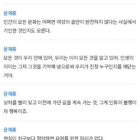
고 믿는 생물학자 다비드 웰즈, 여성화가 인류의 미래라고 믿는 내분
비학자 오로르 카메러가 그 연구의 중심에 서 있다. 이들이 탄생시키
윤재홍
려 하는 인류는 크기로는 초소형, 성적으로는 여성이 대다수인 새로
인간의 모든 문화는 어쩌면 여성의 골반이 완전하지 않다는 사실에서
운 인간이 될 것이다. 이름하여 '에마슈'.
기인한 것인지도 모른다.
베르베르는 이 에마슈들이 인간의 손에 의해 창조된다면 어떤 일이
윤재홍
벌어질지, 이들의 사회는 어떤 모습이 될지, 인간과의 관계는 어떻게
모든 것이 우리 안에 있어, 우리는 이미 모든 것을 알고 있어. 인생의
될지 거대한 규모의 상상세계를 흥미롭게 펼쳐 보인다.
의미는 그저 그것을 기억해 냄으로써 우리가 진정 누구인지를 깨닫는
거야.
윤재홍
상처를 빨리 잊고 이전에 가던 길을 계속 가는 것, 그게 인류의 불행이
자 행복이죠.
윤재홍
현실이 허구보다 험악하면 유머를 위한 자리가 없다.