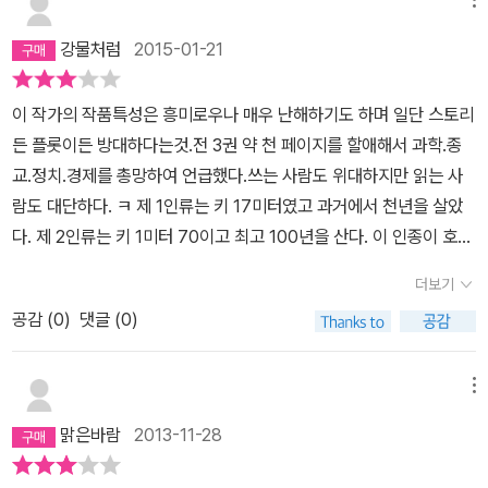
강물처럼
2015-01-21
이 작가의 작품특성은 흥미로우나 매우 난해하기도 하며 일단 스토리
든 플롯이든 방대하다는것.전 3권 약 천 페이지를 할애해서 과학.종
교.정치.경제를 총망하여 언급했다.쓰는 사람도 위대하지만 읽는 사
람도 대단하다. ㅋ 제 1인류는 키 17미터였고 과거에서 천년을 살았
다. 제 2인류는 키 1미터 70이고 최고 100년을 산다. 이 인종이 호모
사피언스인 현재의 우리다. 과거의 인간과 미래의 인간 사이에 있는
더보기
과도기의 종이다. 미래의 인류는 아직 나타나지 않았으니 이제부터
공감 (
0
)
댓글 (0)
만들어 내야 한다고 생각한다. 남성보다는 여성이, 거인보다는 소인
이 훨씬 더 면역체제가 더 발달했고 나쁜 환경에 대한 적응력이 뛰어
나다는 연구결과를 토대로 키 17센티미터, 여성과 남성비율을 9:1로
메뉴
하여 새로운 인종인 제 3인류를 발명한다. 그들은 가장 번식하기 쉬
맑은바람
2013-11-28
운 방법으로 인위적으로 만들어져야 했기에 태생이 아닌 난생을 시킨
다. 그래서 2인류가 힘들고 싫어하는 궃은 일들을 처리해주는 임무를