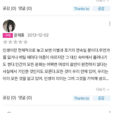
더보기
공감 (
0
)
댓글 (0)
메뉴
윤재홍
2013-12-02
인생이란 전체적으로 놓고 보면 이별과 포기의 연속일 뿐이다.무언가
를 잃거나 버릴 때마다 아픔이 따르지만 그 대신 속박에서 풀려나기
도 한다.인간의 모든 문화는 어쩌면 여성의 골반이 완전하지 않다는
사실에서 기인한 것인지도 모른다.모든 것이 우리 안에 있어, 우리는
이미 모든 것을 알고 있어. 인생의 의미는 그저 그것을 기억해 냄으로
써 우리가 진정 누구인지를 깨닫는 거야.상처를 빨리 잊고 이전에 가
더보기
던 길을 계속 가는 것, 그게 인류의 불행이자 행복이죠. 현실이 허구보
공감 (
0
)
댓글 (0)
다 험악하면 유머를 위한 자리가 없다.
메뉴