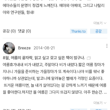
에마슈들의 문명이 정겹게 느껴진다. 에마와 아메데, 그리고 나탈리
(좀 더 정확히 말하면 번식 능력이 있는 여왕개미를 보호하기 위해)
아와 연구원들, 힘내!
이타적으로 자기 몸을 던져 희생한다. 개미 떼는 척박한 환경 속
에서 살아남기 위해 ‘협동’이라는 전략을 선택한다. 불개미 떼는 홍수
더보기
를 만나면 서로 다리와 입을 무는 방식으로 거대한 뗏목을 만든다. 허
공감 (
0
)
댓글 (0)
리케인이 휩쓸고 지나간 미국 동남부 지역에 물 위로 둥둥 떠다니는
‘불개미 뗏목’이 발견되기도 했다.[3] 사실 붉은 불개미보다 더 무서
운 녀석이 있다. 아프리카, 라틴아메리카 등 열대 지방에 서식하는 군
Breeze
2014-08-21
메뉴
대개미다. 《개미제국의 발견》, 《지구의 작은 지배자, 개미》에 군대개
8월, 여름의 끝자락, 읽고 싶고 갖고 싶은 책이 많구나.
미의 위력을 설명한 내용이 나온다. 군대개미는 붉은 불개미보다 호
여름휴가내내 비가 내렸고, 주말마다 비가 내렸다.짧은 여름 장마가
전적이며 일반 개미보다 크고 튼튼한 턱을 가지고 있다. 군대개미가
지나니 가을을 준비하는 가을장마가 또 계속이다.나야 비를 워낙 좋
좋아하는 먹이는 바퀴벌레다. 심지어 군대개미 떼는 자신보다 몸집이
아하니까 상관없는데, 발코니에 말려놓은 빨래가 걱정인 요즘이다.
큰 전갈도 공격한다. 군대개미는 유목민처럼 이곳저곳 이동하면서 생
뜨거운 여름이면, 늘 내가 살아있다는 걸 강하게 느끼기 때문에 여름
활한다. 그래서 개미집을 만들지 않는다. 이 녀석들은 전술도 사용할
을 좋아한다.하지만 올 여름은 그다지 뜨겁지 않았다. 아주 한순간. 안
줄 안다. 종대로 진군하는 군대개미 떼는 일사불란하게 부채꼴 형태
방에 에어콘 한 번 켜보지 않고 여름이 지나가려나 보다. 읽고 싶은
로 진군하여 먹잇감을 공격한다. 군대개미 떼가 마을 근처에 오면 주
더보기
책, 좋아하는 작가의 신작이 나오면 포스트 잇에 메모를 남겨 사무실
민들은 집 주변에 석유를 뿌리고 난 뒤 서둘러 임시 피난처로 이동한