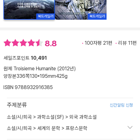
북트레일러
북트레일러
8.8
100자평 21편
리뷰 11편
세일즈포인트
10,491
원제 Troisieme Humanite (2012년)
양장본
336쪽
130*195mm
425g
ISBN 9788932916385
주제분류
신간알림 신청
소설/시/희곡
>
과학소설(SF)
>
외국 과학소설
소설/시/희곡
>
세계의 문학
>
프랑스문학