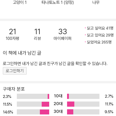
고양이 1
타나토노트 1 (양장)
나무
하는 초거인들이었으며, 고도의 문명을 이룩했던 그들이 오늘의 우
리, 현재의 인류를 창조했다는 것. 남극에서 시작되는 소설의 첫 장면
은 그 증거가 드러나는 현장이다. 저명한 고생물학자 샤를 웰즈의 탐
사대가 남극의 만년빙 아래에서 8천 년 전에 소멸한 거인들의 유골과
읽고 싶어요 41명
21
11
33
벽화 기록을 발굴한다. 그러나 인류사를 다시 쓰게 만들 이 중대한 발
읽고 있어요 29명
100자평
리뷰
마이페이퍼
견은 발굴 현장의 사고와 함께 곧바로 파묻히고 만다.한편, 파리에서
읽었어요 265명
는 대통령 직속 비밀 기관의 지원을 받는 과학자들이 황폐한 환경과
이 책에 내가 남긴 글
방사능 속에서도 살아남을 신종 인간을 탄생시키려는 비밀 프로젝트
로그인하면 내가 남긴 글과 친구가 남긴 글을 확인할 수 있습니다.
를 추진하고 있다. 진화가 소형화의 방향으로 진행된다고 믿는 생물
학자 다비드 웰즈, 여성화가 인류의 미래라고 믿는 내분비학자 오로
로그인하기
르 카메러가 그 연구의 중심에 서 있다. 이들이 탄생시키려 하는 인류
는 크기로는 초소형, 성적으로는 여성이 대다수인 새로운 인간이 될
구매자 분포
것이다. 이름하여 <에마슈>. 초소형 인간을 가리키는 Micro-Humai
10대
2.7%
2.3%
ns의 두문자 M(엠), H(아슈)를 프랑스식으로 읽은 작명이다.베르베
20대
11.1%
11.5%
르는 이 에마슈들이 인간의 손에 의해 창조된다면 어떤 일이 벌어질
30대
9.5%
14.6%
지, 이들의 사회는 어떤 모습이 될지, 인간과의 관계는 어떻게 될지 거