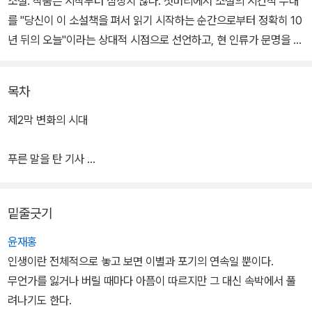
소설. 작품은 시작부터 심상치 않다. 첫머리에서 소설의 시간적 무대
를 "당신이 이 소설책을 펴서 읽기 시작하는 순간으로부터 정확히 10
년 뒤의 오늘"이라는 상대적 시점으로 선언하고, 현 인류가 문명을 이
룩한 첫 번째 인류가 아니라는 설정을 깔고 시작한다.
목차
첫 번째 인류는 키가 17미터에 달하는 초거인들이었으며, 고도의 문
명을 이룩했던 그들이 오늘의 우리, 현재의 인류를 창조했다는 것. 남
제2막 변화의 시대
극에서 시작되는 소설의 첫 장면은 그 증거가 드러나는 현장이다. 저
명한 고생물학자 샤를 웰즈의 탐사대가 남극의 만년빙 아래에서 8천
푸른 말을 탄 기사
년 전에 소멸한 거인들의 유골과 벽화 기록을 발굴한다. 그러나 인류
유리 상자 안에서
사를 다시 쓰게 만들 이 중대한 발견은 발굴 현장의 사고와 함께 곧바
밑줄긋기
로 파묻히고 만다.
윤재홍
한편, 파리에서는 대통령 직속 비밀 기관의 지원을 받는 과학자들이
인생이란 전체적으로 놓고 보면 이별과 포기의 연속일 뿐이다.
황폐한 환경과 방사능 속에서도 살아남을 신종 인간을 탄생시키려는
무언가를 잃거나 버릴 때마다 아픔이 따르지만 그 대신 속박에서 풀
비밀 프로젝트를 추진하고 있다. 진화가 소형화의 방향으로 진행된다
려나기도 한다.