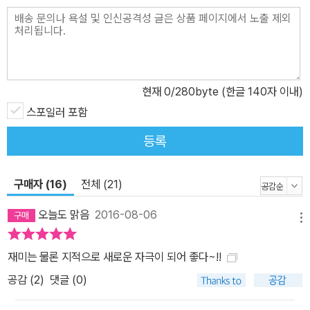
은 1인칭 서술로 독립되어 흐른다. 이 독특한 작법으로 인해, 인류 멸
망 전야를 배경으로 하는 만큼 암울한 묵시록이 될 수도 있는 이야기
가 뚜렷한 메시지를 담은 우화의 색채를 띤다. 인류가 지금처럼 지구
행성을 소모하는 자기 파괴적 생활 방식을 계속한다면 종말로 치달을
현재
0
/280byte (한글 140자 이내)
수밖에 없다는 것, 인류는 자신을 탈바꿈시켜 스스로 구원의 길을 찾
아내야 한다는 것이 바로 그 메시지다.
스포일러 포함
등록
구매자 (16)
전체 (21)
오늘도 맑음
2016-08-06
메뉴
재미는 물론 지적으로 새로운 자극이 되어 좋다~!!
공감 (
2
)
댓글 (0)