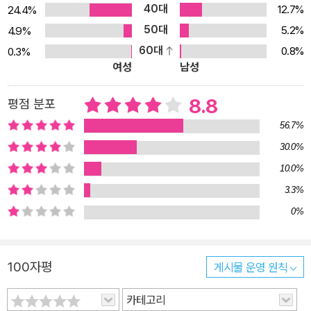
40대
12.7%
24.4%
대한 규모의 상상세계를 흥미롭게 펼쳐 보인다. 이 에마슈들의 아버
50대
5.2%
4.9%
지 다비드 웰즈는 베르베르의 대표작 『개미』의 중심인물 에드몽 웰즈
60대
0.8%
0.3%
의 증손자다. 작은 생물의 시각으로 인간을 바라본 작품과 묘한 내적
여성
남성
연결을 만들어 낸 점이 의미심장하게 읽힌다. 유머 속에 담아낸 인류
문명에 대한 반성적 성찰<다른 시선으로 인간을 바라보기>라는 베르
8.8
평점 분포
베르의 줄기찬 문학적 지향은 이 작품에서도 나타난다. 베르베르는
56.7%
이 작품 속에서, 여전히 미성숙한 존재인 인간을 창조주, 불완전한 신
30.0%
의 위치에 놓음으로써 방황하고 갈등하는 모습을 노출하게 만든다.
10.0%
또 에마슈들의 사회에 타락과 범죄, 종교와 제도, 자유의지의 문제가
발생하는 과정을 보여 주는데, 그것은 인간 사회와 문명사의 시뮬레
3.3%
이션이나 다름없다. 이런 장면들을 보노라면 독자는 야릇한 웃음을
0%
짓게 된다. 유머를 통해서 인류 문명에 대한 반성적 성찰을 어둡지 않
게 유도한다는 것이 이 작품의 미덕이다. 과학 소설에 우화적 수법을
100자평
게시물 운영 원칙
접목하고 있다는 점도 눈길을 끈다. 작가는 지구를 의식 있는 존재로
인격화한 가이아를 요소요소에 등장시킨다. 가이아는 독백의 형태로
카테고리
만 등장하며, 3인칭 시점으로 서술되는 전체 소설에서 가이아의 독백