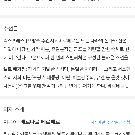
추천글
렉스프레스 (프랑스 주간지):
베르베르는 모든 나라의 신화와 전설,
더없이 대담한 과학 이론, 종말론적인 공포를 경탄할 만한 솜씨로 한
데 버무린다. 그럼으로써 한 편의 스릴러처럼 구성된 놀라운 소설을
만들어 낸다.
엘르 매거진:
작가의 기발한 상상력, 통렬한 아이러니, 그리고 서스펜
스와 사회 비판(프랑스 대통령, 이란, 이슬람주의, 유엔 등 온갖 것이
나온다)은 그를 위대한 작가들의 반열에 들어가게 한다. 베르베르는
쥘 베른이나 필립 K. 딕의 계보를 이으면서, 창세의 신화를 만들어내
고, <우리는 장차 무엇이 될 것인가?>라는 인류의 가장 본질적인 질
저자 소개
문에 대답함으로써 우리에게 현기증을 안겨준다.
지은이:
베르나르 베르베르
저자파일
신간알림 신청
최근작 :
<[북토크] <영혼의 왈츠> 베르나르 베르베르 북토크>
,
<영