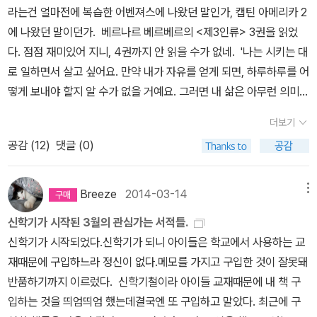
추운 겨울 보다는 뜨거운 여름.햇볕 쨍쨍한 날씨 보다는 비오는 날씨,
라는건 얼마전에 복습한 어벤져스에 나왔던 말인가, 캡틴 아메리카 2
도 군대개미가 등장하는 소설은 칼 스티븐슨의 단편소설 『라이닝겐
빗소리, 앗, 깜빡했구나.다른 분의 리뷰에서 보고 이책 읽어봐야지 했
에 나왔던 말이던가. 베르나르 베르베르의 <제3인류> 3권을 읽었
대 개미 떼』(《세계 공포 문학 걸작선 : 고전 편》 수록), 이탈로 칼비노
었던 책. 이렇게 목록을 적어놓고 나니까 흐뭇하다.이 중 몇 권을
다. 점점 재미있어 지니, 4권까지 안 읽을 수가 없네. '나는 시키는 대
의 단편소설 『아르헨티나 개미』(《힘겨운 사랑》 수록) 그리고 가브리
오늘 구입해야겠다.
로 일하면서 살고 싶어요. 만약 내가 자유를 얻게 되면, 하루하루를 어
엘 가르시아 마르케스의 《백년의 고독》이다. 칼 스티븐슨의 단편소설
떻게 보내야 할지 알 수가 없을 거예요. 그러면 내 삶은 아무런 의미가
은 찰턴 해스턴 주연의 영화 <벌거벗은 정글(The Naked Jungle, 1
없게 되죠. 그보다 불안한 일이 또 있을까요?' '나는 개인적인 결정을
954년 작)>의 원작이다. 영화나 소설에 나오는 군대개미는 다소
더보기
어떻게 내리는지 몰라요.' '나는 무언가를 선택해야 하는 상황을 견딜
과장된 면이 있다. 무서워하지 않아도 된다. 다가오고 있는 군대개미
공감 (
12
)
댓글 (0)
수 없을 것 같아요. 잘못 선택하면 어쩌나 하고 두려움에 빠질거예요.
떼를 발견하면 최대한 멀리 달아나면 된다. 앞서 언급했듯이 군대개
그보다는 남들이 나 대신 결정해 주는 게 좋겠어요. 그러면 설령 그들
미의 걸음속도는 빠르지 않다. 군대개미는 좀비가 아니다. 동물이나
이 그릇된 선택을 하더라도 그건 내 잘못이 아니죠.' (...) '그냥 돌아가
Breeze
2014-03-14
메뉴
인간에게 달려들어 공격하지 않는다. 군대개미는 포식하기 위해 이동
시는 게 좋겠어요. 우리는 여기에서 아주 좋은 대접을 받고 있어요. 우
하는 것이 아니라 먹잇감이 있을 만한 장소를 찾기 위해 이동한다.
신학기가 시작된 3월의 관심가는 서적들.
리는 <자유>에 관심이 없어요.' 베르나르베르베르가 생각하는
[1] [‘천기누설’ 불개미가 최고의 정력제라고?] (매일경제, 20
신학기가 시작되었다.신학기가 되니 아이들은 학교에서 사용하는 교
실패한 인생
12년 8월 16일) [2] 최재천 교수는 언론이 보도하면서 사용한 ‘붉은
재때문에 구입하느라 정신이 없다.메모를 가지고 구입한 것이 잘못돼
불개미’라는 명칭이 와전됐으며 분류상 정확한 명칭이 ‘붉은 열다미
반품하기까지 이르렀다. 신학기철이라 아이들 교재때문에 내 책 구
개미’라고 했다. ([최재천 교수가 말하는 ‘붉은 불개미’… “‘살인 개
입하는 것을 띄엄띄엄 했는데결국엔 또 구입하고 말았다. 최근에 구
미’는 과장… 최대 골칫덩이”] 국민일보, 2017년 10월 9일) [3] [美