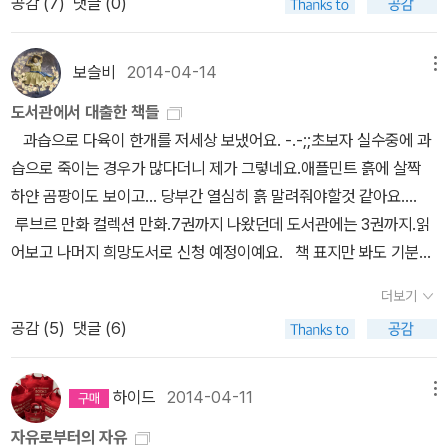
공감 (
7
)
댓글 (0)
모니터에 나란히 붙여놓는데, 그 메모가 몇장이 넘어간다. 그 중의 몇
다. 군대개미 떼의 이동을 피할 때 반려동물, 가축도 반드시 데리고 가
권. 책이 나오기 전부터 각 출판사에서는 무라카미 하루키의 책 을
야 한다. 줄에 묶여서 이동할 수 없는 동물도 군대개미 떼의 습격을 받
선점하느라 신문에서부터 시끄러웠지만 결국엔 문학동네로 돌아갔나
보슬비
2014-04-14
메뉴
으면 뼈를 못 추린다. *
보다. 무라카미 하루키 씨는 일본에서는 수록되지 않았던 단편 하나
베르나르 베르베르 《개미》 (열린책들, 2001)* 베르나르 베르베르
도서관에서 대출한 책들
를 추가해 우리나라에서 출간하기로 했다는 기사를 접했다. 책이 벌
《제3인류》 (열린책들, 2013~2016) 군대개미의 호전성은 사람들
과습으로 다육이 한개를 저세상 보냈어요. -.-;;초보자 실수중에 과
써 나올 예정이다.어쨌든 읽어보고 싶은 작품이다. 내가 보는 신문
에게 충격과 공포를 주는 적절한 소재가 된다. 영화에서 군대개미는
습으로 죽이는 경우가 많다더니 제가 그렇네요.애플민트 흙에 살짝
에서 우연히 발견했었다.이기호 작가의 짧은 소설이 연재되고 있는
무차별로 사람을 공격하는 ‘식인 개미’로 등장한다. 영화 <인다아나
하얀 곰팡이도 보이고... 당부간 열심히 흙 말려줘야할것 같아요....
것을.출근 준비하는 바쁜 시간에도 나는 그의 짧은 소설을 다 읽고서
존스 : 크리스털 해골의 왕국>에 나오는 군대개미 떼는 무서울 만큼
루브르 만화 컬렉션 만화.7권까지 나왔던데 도서관에는 3권까지.읽
야 출근을 했다.한 달에 두 번씩. 그런 그의 작품이기에 그의 소설은
빠른 속도로 목표물을 향해 달려든다. 하지만 개미의 느린 걸음속도
어보고 나머지 희망도서로 신청 예정이예요. 책 표지만 봐도 기분이
반갑다. 천명관의 소설을 <고래>로 만났다.어쩌면 그런 주인공
를 생각하면 영화 속 군대개미의 모습은 과장된 것이다. 베르나르 베
상쾌해진.... 여행책. 재미있을것 같아서.. 정말 궁금한것들이 이 책
을 내세웠는지 놀라움을 금치 못하며 읽었던 기억. 그리고 그의 작품
더보기
르베르의 《개미》 시리즈와 《제3인류》에 나오는 ‘마냥개미’는 군대개
을 통해 알수 있을까? 아직 완결이 안된것 같은데, 궁금해서 대출.
을 단편집 하나 빼놓고 다 읽었다.이번에도 보니까 단편집이구나.좋
공감 (
5
)
댓글 (6)
미의 또 다른 명칭이다. 그런데 소설에 나오는 마냥개미는 산성 물질
화장실에서 읽기 좋은책 ^^
아하는 작가의 단편집을 자주 읽다보니, 단편들에 점점 친해진다.
도 사용할 줄 안다. 그렇다면 이 녀석의 정체는 ‘붉은 군대 불개미’인
제66회 일본추리작가협회상 대상을 수상작 작품이다.제목은 인문서
가? * 가브리엘 가르시아 마르케스 《백년의
하이드
2014-04-11
메뉴
적처럼 생겼는데, 재미 있을까? 그외의 읽고 싶은 책들. 혹은, 읽
고독》 (민음사, 2000)* 《세계 공포 문학 걸작선 : 고전 편》 (황금가
었거나, 읽을 예정이거나. 그래도 여름이 가는 게 아쉽다.
자유로부터의 자유
지, 2003)* 이탈로 칼비노 《힘겨운 사랑》 (민음사, 2016) 그밖에