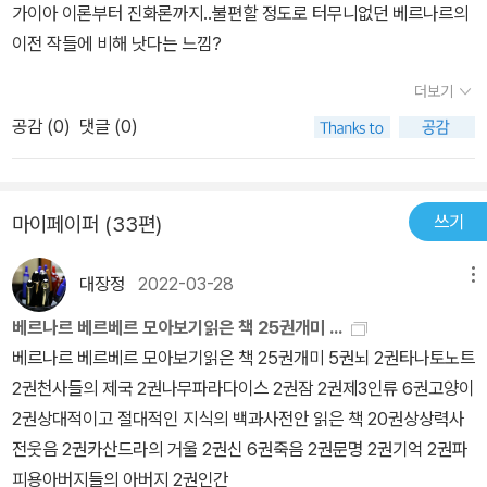
가이아 이론부터 진화론까지..불편할 정도로 터무니없던 베르나르의
수행한다. 그러면 제3인류는 영혼을 가진 인격으로 대해줘야 하는지
이전 작들에 비해 낫다는 느낌?
힘든일을 대행해주는 대여물품으로 취급해야 하는지‥등등의 예상치
못한 많은 문제들이 발생한다. 천여쪽의 줄거리를 단 몇 줄로 요약하
더보기
기에는 무리다. 흥미롭기도 했지만 여기서 읽기를 그만 둘수 없다는
공감 (
0
)
댓글 (0)
오기?로 읽기도했다. 그런데‥ 3권 중간이면 한가닥씩 뭔가 마무리가
되어야는데‥ 하며 끝까지 읽었는데 마지막 글, 4권에 계속이란다. 오
마이갓! 정글만리도 3권이고 IQ 84도 3권이어도 충분히 잼있던데
쓰기
마이페이퍼 (33편)
여기서 마무리하지! 인내력 테스트하나!?우~C~~ 4권이 나오면 읽
어, 말어? 가만‥ 토지, 혼불, 태백산맥 등 더 긴 장편들도 긴장감을 놓
대장정
2022-03-28
메뉴
치지않고 충분한 호흡으로 소화가 가능했는데, 이 책은 3권에서 집중
베르나르 베르베르 모아보기읽은 책 25권개미 ...
력이 떨어지는것은 정서가 좀 달라서인가?‥ 그래도 밑줄긋기 ‥에드
베르나르 베르베르 모아보기읽은 책 25권개미 5권뇌 2권타나토노트
몽 웰즈의 백과사전ㅡ'스스로 행복을 찾을 수 없는 사람, 자신의 행복
2권천사들의 제국 2권나무파라다이스 2권잠 2권제3인류 6권고양이
이 외부의 누군가에게 달려있는 사람은 참으로 불행하다.'‥ 요즘 몇개
2권상대적이고 절대적인 지식의 백과사전안 읽은 책 20권상상력사
월 동안 내 행복의 척도를 나 자신이 아닌 변화하는 환경과 주변인들
전웃음 2권카산드라의 거울 2권신 6권죽음 2권문명 2권기억 2권파
로 평가하려했다. 그래서 행복의 수치가 매우 낮았다. 하지만 나에게
피용아버지들의 아버지 2권인간
서 찾으려 한다면 그 또한 많이 있음을 안다. 내 안에서 찾자. 이 사실