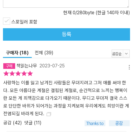
어간다. 그런 해미의 고독과 불안을 가장 먼저 눈치채고 따뜻하게 손
현재
0
/280byte (한글 140자 이내)
내밀어준 사람은 해미의 친이모 ‘행자 이모’다. 행자 이모는 파독간호
스포일러 포함
조무사가 되어 건너간 독일에 정착하여 ‘마리아 이모’와 ‘선자 이모’,
그 밖의 많은 파독 간호 여성들과 공동체를 이루어 살아가고 있다. 수
등록
많은 ‘이모’들의 보살핌 속에서 해미는 자신보다 앞서 타국에 자리잡
기 위해 온 힘을 다했을 파독간호사들의 건강한 활력과 긍정성에 감
구매자 (18)
전체 (39)
화된다. 그 여성들이 가족과 국가를 위해 삶을 희생한 집합체가 아닌
개별 주체로서 내뿜는 고유한 개성과 매력을 접하며, 해미는 멈춰 있
책읽는나무
2023-07-25
던 일상을 조금씩 재가동한다. “정말 어찌할 바를 모르겠을 정도의 아
메뉴
름다움이지?” 나는 갑작스러운 말에 흠칫 놀라 선자 이모를 돌아다보
사랑하는 이를 잃고 남겨진 사람들은 무뎌지려고 그저 애를 써야 한
았다. 선자 이모의 시선은 내가 아니라 흰빛이 너울대는 나무 아래서
다. 모든 아름다운 계절은 결핍된 계절로, 순간적으로 느끼는 행복이
사진을 찍고 있는 사람들 쪽을 향하고 있었다. “내년에도 이렇게 아름
란 모든 게 죄책감으로 다가오기 때문이다. 무디고 무뎌져 결국 스스
다운 걸 볼 수 있을 테니 살아야지 하는 마음이 들 정도로 아름답지?”
로 단단한 바위가 되어가는 과정을 지켜보며 우리에게도 희망이란 게
언제나 표정이 적어 화난 것처럼 보이던 선자 이모의 얼굴에 드리워
전염되길 바라게 된다.
진 꽃그늘이 바람이 불 때마다 레이스처럼 어른거렸다. 마리아 이모
가 우리를 웃기기 위해 일부러 우스꽝스러운 포즈를 취할 때마다 꽃
공감 (
42
)
댓글 (11)
물이 번지듯 환해지던 선자 이모의 얼굴.(74쪽) 마리아 이모의 딸 ‘레