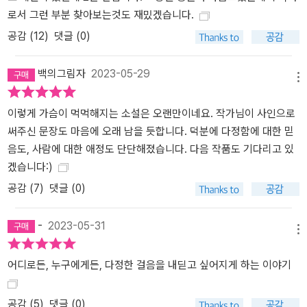
겪은 채 한국으로 돌아오게 된다. 시간이 흘러 어른이 된 해미는 여전
로서 그런 부분 찾아보는것도 재밌겠습니다.
히 유년의 비극에 붙들려 있다. 상처받지 않기 위해 타인과의 깊은 교
공감 (
12
)
댓글 (0)
류를 자제하며 지내던 해미는 어느 날 대학 동창이면서 미묘한 연애
감정을 주고받기도 했었던 ‘우재’와 우연히 재회한다. 그리고 해미의
백의그림자
2023-05-29
마음을 열기 위해 적극적으로 다가오는 우재로 인해 타인을 향한 해
메뉴
미의 감각이 다시금 깨어나기 시작한다. 해미는 다시 한번 선자 이모
이렇게 가슴이 먹먹해지는 소설은 오랜만이네요. 작가님이 사인으로
의 일기를 읽으며 K.H.를 찾아보기로 결심한다. 오랫동안 고스란히
써주신 문장도 마음에 오래 남을 듯합니다. 덕분에 다정함에 대한 믿
묻어두었던 상처를 들추어 실패로 남겨두었던 지난 일들을 바로잡을
음도, 사람에 대한 애정도 단단해졌습니다. 다음 작품도 기다리고 있
수 있다면, 타인과의 관계에 대한 두려움을 극복하고 우재에게 한 걸
겠습니다:)
음 더 가까이 다가가볼 수도 있으리라 믿으며. 이제, 거대한 슬픔을 감
당하기에는 너무 여렸던 어린 자신과 대면하기 위한 해미의 용기 있
공감 (
7
)
댓글 (0)
는 전진이 시작된다. 슬픔의 터널을 지나 쏟아지는 환한 빛처럼 긴 시
차를 두고 도착한 애틋한 화해의 인사 『눈부신 안부』는 어린 시절 선
-
2023-05-31
메뉴
자 이모의 첫사랑 K.H.를 찾으려 했던 해미가 그후 20여 년이 지나 다
시 한번 K.H.를 찾아 나서는 과정이 서사의 굵직한 줄기를 이룬다. 이
어디로든, 누구에게든, 다정한 걸음을 내딛고 싶어지게 하는 이야기
두 번에 걸친 시도를 통해 해미는 자신이 그사이 훌쩍 성장했음을 느
낀다. 어렸던 자신의 시선으로는 끝끝내 알아챌 수 없었을 K.H.에 관
공감 (
5
)
댓글 (0)