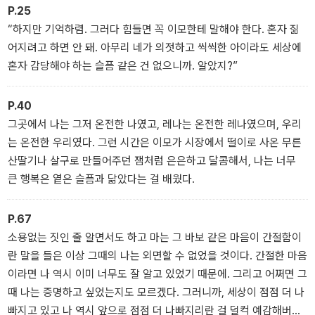
P.25
에 도달하려는 한 인간의 미더운 움직임이 백수린의 다정한 문장으로
“하지만 기억하렴. 그러다 힘들면 꼭 이모한테 말해야 한다. 혼자 짊
그려진다. 읽어나가는 것만으로도 마음에 아름다운 결이 지고, 나를
어지려고 하면 안 돼. 아무리 네가 의젓하고 씩씩한 아이라도 세상에
둘러싼 세계가 확장되는 근사한 기분을 느낄 수 있는 이 작품은 지금
혼자 감당해야 하는 슬픔 같은 건 없으니까. 알았지?”
까지의 백수린 소설세계의 결정판이라 할 수 있다.
P.40
그곳에서 나는 그저 온전한 나였고, 레나는 온전한 레나였으며, 우리
는 온전한 우리였다. 그런 시간은 이모가 시장에서 떨이로 사온 무른
산딸기나 살구로 만들어주던 잼처럼 은은하고 달콤해서, 나는 너무
큰 행복은 옅은 슬픔과 닮았다는 걸 배웠다.
P.67
소용없는 짓인 줄 알면서도 하고 마는 그 바보 같은 마음이 간절함이
란 말을 들은 이상 그때의 나는 외면할 수 없었을 것이다. 간절한 마음
이라면 나 역시 이미 너무도 잘 알고 있었기 때문에. 그리고 어쩌면 그
때 나는 증명하고 싶었는지도 모르겠다. 그러니까, 세상이 점점 더 나
빠지고 있고 나 역시 앞으로 점점 더 나빠지리란 걸 덜컥 예감해버렸