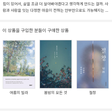
힘이 있어서, 삶을 조금 더 살아봐야겠다고 생각하게 만드는 걸까. 사
람과 사람을 잇는 다정한 마음이 전하는 안부만으로도 가능해지는 삶
이 있다는 걸 알게 되었다. _안미옥(시인) 문장에 담길 수 있는 아름
다움의 극치 눈부시게 서툴렀던 시절에 바치는 백수린 첫 장편소설
발표하는 작품마다 흔들림 없는 기량을 보여주며 평단과 독자의 신뢰
이 상품을 구입한 분들이 구매한 상품
를 한몸에 받고 있는 소설가 백수린의 장편소설 『눈부신 안부』가 출
간되었다. 2011년 데뷔한 이래 세 권의 소설집과 한 권의 중편소설,
짧은 소설들과 산문을 발표하는 동안 조급해하지 않고 장편의 그릇에
담고 싶은 이야기를 기다린 그가 등단 12년 만에 펴내는 첫 장편소설
인 만큼 이 작품의 탄생이 더욱 반갑고 귀하다. 『눈부신 안부』는 202
1년 봄부터 2022년 봄까지 계간 『문학동네』에 ‘이토록 아름다운’이
라는 제목으로 절찬리에 연재되었다. 작가는 특유의 성실하고 꼼꼼한
소설쓰기로 연재와 개고에 임한 끝에 지극히 완성도 높고 아름다운
첫 장편을 자신의 이력에 추가하게 되었다. 백수린은 첫 소설집 『폴링
여름의 빌라
봄밤의 모든 것
절창
인 폴』에서 일찍이 “충실한 기본기”는 물론 “안정적인 보조와 감각으
로 자기 세계를 부풀려가는 정통적인 스타일”(문학평론가 서영채)을
보여주었고, 두번째 소설집 『참담한 빛』을 통해 누군가 자신을 둘러