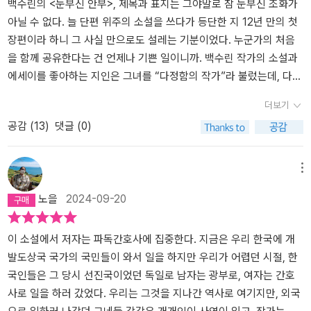
터 시작된 엄마의 첫사랑. 단서는 ‘K.H’란 이니셜 하나다. 레나와 해미
시작이 무척 좋더구나. 백수린이라는 작가의 작품도 계속 눈여겨봐야
백수린의 <눈부신 안부>, 제목과 표지는 그야말로 참 눈부신 조화가
는 선자 이모의 일기장을 몰래 읽으며 이모의 주변 사람들에게는 연
겠다고 생각하게 만든 소설이었어. 소설은액자식 구성으로 두 가지
아닐 수 없다. 늘 단편 위주의 소설을 쓰다가 등단한 지 12년 만의 첫
애 소설을 쓸 거라며 도움을 요청한다. 선자 이모의 첫사랑을 찾기 위
이야기가 오가며 진행되는데, 주된 이야기는 독일에서부터 시작되어
장편이라 하니 그 사실 만으로도 설레는 기분이었다. 누군가의 처음
한 해미의 거짓말에 다른 이모들은 선자 이모에 대해 아는 걸 알려준
몇 십 년쭉 이어지는 이야기란다. 자, 그럼 이 소설에 대한 이야기를
을 함께 공유한다는 건 언제나 기쁜 일이니까. 백수린 작가의 소설과
다. 선자 이모를 비롯해 이모들이 처음 독일에 왔던 이야기, 각자 독일
해볼게. 1.주인공 이해미는 기자로 일하다가한 달 전에 그만두었어.
에세이를 좋아하는 지인은 그녀를 “다정함의 작가”라 불렀는데, 다정
로 온 사연, 독일에서 일을 하면서 겪은 서러움과 향수병, 휴일마다 고
오랜만에 전시회에 갔다가 대학 문학동아리 친구인 우재를 우연히 만
한 작가의 첫 장편소설을 다정한 시선으로 읽고 싶은 마음이 드는 건
더보기
추장, 간장을 차에 싣고 이모들을 찾아온 파독 광부들. 그 안에서 단서
났어. 친구이긴 하지만 일반적인 남자 사람 친구보다는 조금 가깝고
어쩌면 자연스러운 반응이겠다. ​책을 시작하기 전에 먼저 제목의 “안
공감 (
13
)
댓글 (0)
를 찾으려 온갖 추리를 하고 상상하는 하면서 해미는 레나와 한수와
애인보다는 먼 그런 사이였단다. 사랑과 우정 사이라고 할까. 하지만
부”에 시선이 한참 머물렀다. 안부, 누군가의 평안과 근황을 궁금해하
즐거운 시간을 보낸다. 그러나 한국의 외환위기가 찾아오면서 해미는
우재가 군대를 가고 나서 연락이조금씩 뜸해졌고, 졸업 후에는 거의
며 마음을 쓰는 일. 그래서 안부에는 그렇게 기분 좋은 수식어가 많이
한국으로 돌아온다. 엄마와 아빠의 별거는 끝났지만 여전히 불안한
얼굴을 보지 않는 되었어. 선후배나동기들의 결혼식에서 잠깐 얼굴
붙나 보다. 다정한 안부, 따뜻한 안부, 반가운 안부… 그중에서도 제일
메뉴
기운이 감돌고 학교에 적응하기도 힘들다. 당연 한수와 레나와의 연
보는 사이가 되었어. 마지막으로 얼굴을 본 것도 한참 전이었단다. 그
좋은 안부는 기다리는지도 모르게 기다리고 있던 당신의 안부가 아닐
노을
2024-09-20
락도 끊기고 선자 이모의 첫사랑 찾기도 마찬가지다.어른이 되어 기
런데 정말 오랜만에 우연히 전시회에서 만나게 된 거지. 둘은 카페에
까. 거기까지 생각이 닿았을 때, 갑자기 기분이 좋아지면서 미소가 지
자 일을 하다 그만둔 해미는 우연히 사진작가 전시회에서 대학 동기
서커피를 마시며 서로의 안부를 전했지. 이야기를 하다 보니 지금은
어졌던 이유는 우리는 각자, 누군가의 “당신”이라는 것. 문득, 내 안부
우재를 만나다. 고향인 제주도로 내려가 약국을 운영하는 우재와 소
모두 싱글이었어. 겉으로는 이야기하지 않았지만 속으로는 옛 감정도
를 기다리는 사람의 당신이 되어 다정한 안부를 전하고 싶다는 생각
이 소설에서 저자는 파독간호사에 집중한다. 지금은 우리 한국에 개
소한 일상을 나눈다. 서울에 올 일이 있으면 만나 식사를 하고 시간을
조금씩 일어나지 않았을까.해미는 한 달 전에 기자를 그만두고 본격
이 들었다. 그래서, 그이에게 내 안부가 눈부신 안부처럼 도착하기를
발도상국 국가의 국민들이 와서 일을 하지만 우리가 어렵던 시절, 한
보낸다. 우재는 오래전 해미가 이모에 대한 글을 쓰려고 한다는 기억
적으로 작가를 준비하고 있었고, 우재는 고향인 제주도에 가서 약국
바라는 마음. 그렇다면 백수린의 <눈부신 안부>는 과연 누구에게 도
국인들은 그 당시 선진국이었던 독일로 남자는 광부로, 여자는 간호
을 꺼낸다. 해미는 우재의 말에 독일 G시에서의 시간과 선자 이모와
을 차릴 준비를 하고 있었단다. 둘은 옛추억을 이야기하다가 우재는
착하는 안부일까. 그리고 어떤 색깔의 안부일까. 표지처럼 정말 쨍하
사로 일을 하러 갔었다. 우리는 그것을 지나간 역사로 여기지만, 외국
한수를 떠올린다. 선자 이모의 죽음과 한수가 보낸 택배, 독일에서 걸
해미도 기억하지 못하는 이야기를 꺼냈어. 해미가대학 시절에 이야기
게 파란 빛깔의 안부일까. 궁금증은 더 커져만 갔고 읽을수록 이야기