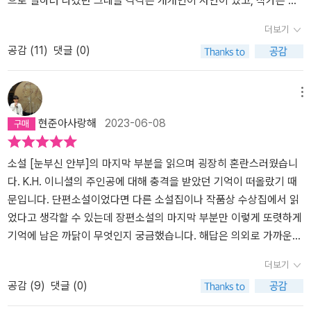
으로 일하러 나갔던 그네들 각각은 개개인이 사연이 있고, 작가는 이
려온 한수의 전화를 외면했던 자신의 모습을 말이다. 한수가 보낸 선
하기를 이 다음에 자신의 이모에 대한 글을 쓰겠다고 했다는구나. 해
의 흡입력은 대단했다. '소리 없이 강합니다.' 그만큼, 강력한 흡입력
것에 주목한다.소설은 도시가스 폭발로 언니를 잃은 해미가 엄마와
더보기
자 이모의 일기장을 상자에 넣어둔 채 잊고 있었다. 선자 이모를 위해
미는 전혀 기억에없었지만, 작가를 준비하고 있던 해미는 이모의 이
이었다.​소설을 읽는 여러 이유가 있겠지만 나에게 소설 읽기란 사람
동생과 함께 파독간호사로 독일로 갔던 이모가 사는 독일로 가면서
공감 (
11
)
댓글 (0)
‘K.H’를 찾았다는 거짓말과 ‘K.H’인 척 편지를 보낸 사실까지. 해미는
야기를 써볼까? 하는생각을 하게 되었어.….해미는 세 자매였는데 서
을 깊이 이해하기 위한 것과 내가 경험해 보지 못한 삶에 대한 이해가
시작된다. 그곳에서 해미는 다른 파독간호사들의 사연을 접하게 되
다시 하나씩 이모의 일기장을 읽으면서 국회도서관에서 1970년대
울로이사 오게 되었어. 그런데 서울에 이사온 지 얼마 안되어 해미의
되겠다. 하지만 그것으로 끝난다면 그저 읽기에 지나지 않겠지만 소
고, 그 이모들의 품에서 서서히 상처를 치유해간다. 그 때 뇌종양에 걸
독일로 건너간 간호사의 기록을 찾는다. 저마다의 이유로 독일로 온
언니 해리가 그만 가스폭발 사고로 죽고말았단다. 당시 해리는 중학
설을 통해 만난 사람들과 환경에 대한 이해와 깨달음을 내 삶에서 녹
린 선자이모의 첫사랑을 찾는 미션을 친구와 함께 수행하게 되면서
메뉴
사연, 취업과 돈을 벌기 위해 독일로 건너간 이들도 많았지만 선자 이
생의 어린 나이였고, 가스폭발사고가난 지점은 평상시 해리가 다니지
여내는 것, 그것이 소설을 읽은 나에게 주어진 내 삶의 과제가 되는 것
이모들의 삶에 점차 접근해가게 된다.이 소설에서 선자 이모의 삶은 1
현준아사랑해
2023-06-08
모는 아니었다. 선자 이모는 본인이 원해서 독일을 선택한 것이다. 해
않는 길이라서 부모님들은 더욱 이 사고를 믿을 수 없었고, 해리에게
이다. <눈부신 안부>는 내가 접해보지 못한 참사 유가족의 삶과 독일
0대의 해미의 시점에서 한 번 읽혀지고, 성인이 된 후 해미의 시점에
미는 선자 이모의 고향인 인천과 다녔던 교회를 수소문하면서 ‘K.H’에
왜 그 길을 갔냐고 물어볼 수도 없었어. 이미 별이 되었으니… 이가스
파견 간호 노동자의 삶이 등장하는데 주인공 해미의 눈으로 그들의
서 다시 읽혀진다. 해미의 성장과 치유와 더불어 선자 이모의 진정한
대한 단서를 찾는다. 그러다 이모가 문학잡지를 만들었다는 걸 알게
폭발사고가 1994년에 일어났는데, 소설 속에서 동네이름은 나오지
삶을 가까이에서 들여다볼 수 있어서 참 특별한 시간이었다. 파독 간
첫사랑과 그 사랑이 상실되는 이유까지, 아마도 해미가 성장했기에
소설 [눈부신 안부]의 마지막 부분을 읽으며 굉장히 혼란스러웠습니
된다. 독일에서 처음 읽었을 때 그냥 지나친 문장이나 선자 이모의 감
않지만 실제로 있었던 아현동 가스폭발사고를 모티브를 한 것 같구
호사(책의 표현) 중에는 가족들을 부양하기 위해 떠난 사람도 있지만
이해할 수 있었던 사연들이 아름답게 그려진다. 차분하게 그려지는
다. K.H. 이니셜의 주인공에 대해 충격을 받았던 기억이 떠올랐기 때
정을 온전히 읽게 된다. 선자 이모가 일기장에 적어 두었던 루이제 린
나. 서울 도심 한 복판에서그런 가스폭발사고로 많은 사람들이 죽을
자유를 찾아서, 그리고 좋아하는 루이제 린저의 <생의 한가운데>에
서사 속에서의 성장과 치유. 아름답다는 말이 결코 모자라지 않는 소
문입니다. 단편소설이었다면 다른 소설집이나 작품상 수상집에서 읽
저의 『생의 한가운데』 속 문장(아무것도 아직 결정되지 않았어. 우리
수 있다는 사실에 무척 놀랬던 기억이 아빠도 아직 있단다.아무튼 그
깊은 영향을 받아 설레는 마음으로 독일에 간 사람도 있었음을 이번
설이다.
었다고 생각할 수 있는데 장편소설의 마지막 부분만 이렇게 또렷하게
는 우리가 원하는 것이 될 수 있어.)의 의미를 말이다. 『눈부신 안부』
렇게 해리가 죽고 집안분위기는 무척 안 좋아졌어. 엄마와 아빠 사이
기회가 아니었다면 어떻게 알 수 있었을까. 지금까지 한 가지 사건의
기억에 남은 까닭이 무엇인지 궁금했습니다. 해답은 의외로 가까운
는 독일 파독 간호사를 통해 그 시대의 여성들이 살아온 삶에 대한 이
도 멀어지고, 아빠는부산으로 발령받아 홀로 부산에서 지내게 되었
많은 사람의 이야기를 그저 가장 불행한 이야기로 뭉뚱그려 생각하며
곳에 있었습니다. 책과 함께 부록으로 구매한 코멘터리 북 안에서 [계
더보기
야기와 선자 이모의 첫사랑 찾기가 중요한 소설로 볼 수 있다. 하지만
어. 엄마도 서울에서 살고 있는 것이 하루하루가 고통이었어. 그래서
산 것은 아닐까 돌아보게 되었다. '게으른 사람들은 자기가 알지 못하
간 문학동네]에 연재하던 소설이라는 글을 발견하자마자 정말 거짓말
공감 (
9
)
댓글 (0)
내게는 상실과 슬픔을 어루만지고 조금씩 나아지는 과정을 보여주는
엄마는 해미와 동생 해나를 데리고 독일로 유학 가기로 했단다. 가스
는 걸 배우려고 하는 대신 자기가 아는 단 한 가지 색깔로 모르는 것까
처럼 계간지에 연재 된 이 소설의 완결편이 어느 위치에 실려져 있었
소설이었다. 어린 해미가 사고로 언니를 잃고 언니의 나이를 지나 어
폭발사고를아는 사람이 없는 곳에서 살면서 공부를 하다 보면 잊혀질
지 똑같이 칠해버리려 하거든.' (106쪽)​열두 살이 되던 해에 가스 폭
는지까지 기억이 났습니다. 열세 살이 된 겨울부터 열다섯 살이 된 겨