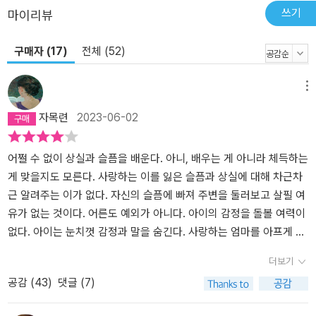
쓰기
마이리뷰
구매자 (17)
전체 (52)
메뉴
자목련
2023-06-02
어쩔 수 없이 상실과 슬픔을 배운다. 아니, 배우는 게 아니라 체득하는
게 맞을지도 모른다. 사랑하는 이를 잃은 슬픔과 상실에 대해 차근차
근 알려주는 이가 없다. 자신의 슬픔에 빠져 주변을 둘러보고 살필 여
유가 없는 것이다. 어른도 예외가 아니다. 아이의 감정을 돌볼 여력이
없다. 아이는 눈치껏 감정과 말을 숨긴다. 사랑하는 엄마를 아프게 하
고 싶지 않기 때문이다. 괜찮다고, 잘 지낸다고 거짓말을 한다. 감당할
더보기
수 없는 슬픔이었다는 걸 나중에야 알게 된다. 누군가 그게 성장하는
공감 (
43
)
댓글 (7)
거라고 말할지도 모른다. 조금씩 나아지고 괜찮아지고 있다고 말이
다. 그래도 누군가 곁에서 그 슬픔을 어루만지고 달래줘야 한다. 『눈