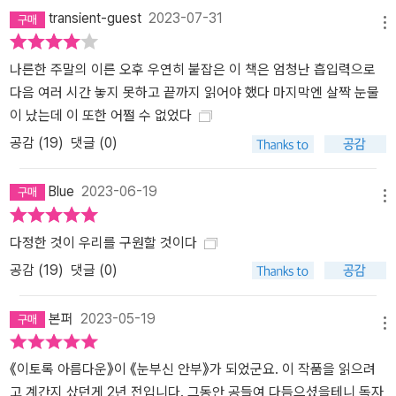
나’, 선자 이모의 아들 ‘한수’를 사귄 후 해미의 독일 생활은 더욱 찬란
transient-guest
2023-07-31
메뉴
히 빛나기 시작한다. 한수가 해미와 레나에게 비밀스러운 부탁을 해
오면서 세 아이의 우정은 한결 끈끈해지는데, 그 부탁이란 한수의 엄
나른한 주말의 이른 오후 우연히 붙잡은 이 책은 엄청난 흡입력으로
마인 선자 이모의 첫사랑을 함께 찾아달라는 것이다. 아이들은 첫사
다음 여러 시간 놓지 못하고 끝까지 읽어야 했다 마지막엔 살짝 눈물
랑의 정체에 대한 단서를 찾기 위해 선자 이모의 일기를 몰래 읽어나
이 났는데 이 또한 어쩔 수 없었다
간다. 일기 속에는 선자 이모가 1973년 독일로 떠나온 후 20년이 넘
공감 (
19
)
댓글 (0)
는 시간 동안 간직해온 애달픈 사랑 이야기가 흩어져 있다. 하지만 확
실한 것은 그 첫사랑의 이니셜이 ‘K.H.’라는 사실뿐. K.H.를 찾기 위해
Blue
2023-06-19
온갖 추리와 상상을 펼치며 친구들과 몰려다니는 동안, 해미는 점차
메뉴
밝고 천진한 모습을 되찾아간다. 나는 도시를 조금씩 좋아하게 되었
다정한 것이 우리를 구원할 것이다
으며, 그곳이 내 자리라고 느끼기 시작했다. 마침내 우리 가족도 행복
에 거의 가까워져 있는 것 같았다. 그건 언니가 떠오르면 죄책감이 느
공감 (
19
)
댓글 (0)
껴질 만큼의 행복이었다. 죄책감이 가슴을 쿡쿡 찌를 때마다 속으로
언니에게 말을 걸어야 했을 만큼의 행복. “언니, 사람의 마음엔 대체
본퍼
2023-05-19
메뉴
무슨 힘이 있어서 결국엔 자꾸자꾸 나아지는 쪽으로 뻗어가?”(109
쪽) 그러나 자신이 있을 곳을 드디어 마련했다는 따스한 안도감도 잠
《이토록 아름다운》이 《눈부신 안부》가 되었군요. 이 작품을 읽으려
시, 한국에 외환위기가 닥친 1997년, 해미는 또 한번 커다란 상실을
고 계간지 샀던게 2년 전입니다. 그동안 공들여 다듬으셨을테니 독자