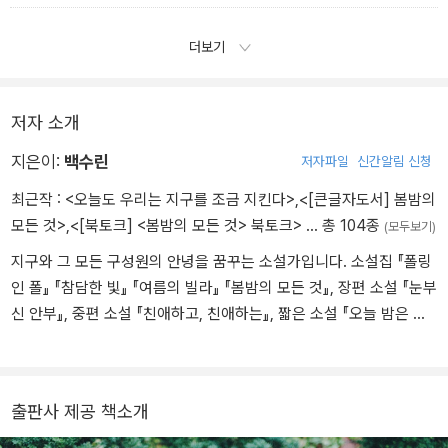
더보기
저자 소개
지은이:
백수린
저자파일
신간알림 신청
최근작 :
<오늘도 우리는 지구를 조금 지킨다>
,
<[큰글자도서] 봄밤의
모든 것>
,
<[북토크] <봄밤의 모든 것> 북토크>
… 총 104종
(모두보기)
지구와 그 모든 구성원의 안녕을 꿈꾸는 소설가입니다. 소설집 『폴링
인 폴』 『참담한 빛』 『여름의 빌라』 『봄밤의 모든 것』, 장편 소설 『눈부
신 안부』, 중편 소설 『친애하고, 친애하는』, 짧은 소설 『오늘 밤은 사
라지지 말아요』 등을 썼습니다.
출판사 제공 책소개