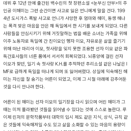
데뷔 후 12년 만에 출간된 백수린의 첫 장편소설 <눈부신 안부>의 주
인공 이해미는 그런 순간이면 사고로 잃은 언니에게 말을 건다. 199
4년 도시가스 폭발 사고로 언니가 사망한 후 엄마와 해미, 동생 해나
는 폭격 맞은 마음을 안은 채 독일에서 한 시기를 보내게 되었다. 다른
사람들을 안심시키기 위해 거짓말하는 법을 배운 소녀는 가족을 위해
이주 노동자로 독일에 간 친이모인 행자 이모, 자유로운 삶을 즐기기
위해 떠난 마리아 이모, 첫사랑을 잊지 못한 조용한 선자 이모 같은 파
독간호사들의 너른 품에서 서서히 회복되었다. 뇌종양에 걸린 선자
이모가 찾던, 일기 속 첫사랑 K.H.를 추적하던 추리소설 같은 나날은 I
MF로 급하게 독일을 떠나게 되며 또 잃어버렸다. 상실에 익숙해진 해
미는 자신을 잘 숨기는 어른이 되었고, 이제 그 시절 아래에 감추어둔
것을 다시 만나려 한다.
어른이 된 해미는 선자 이모의 일기장을 다시 읽으며 어린 해미가 그
때는 미처 몰라봤던 것들을 읽어낼 수 있다는 것에 스스로 놀란다. 루
이제 린저의 문학작품부터 대학의 입시 제도 같은 지식, 상식, 규칙 같
은 것들에 익숙해져일 수도 있고 삶을 소화할 수 있는 마음의 용량이