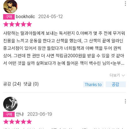
부신 안부』속 어린 ‘해미’는 스스로가 그런 역할을 자처했다. 1994년
메뉴
가스 폭발 사고로 중학생이었던 언니를 잃고 엄마와 아빠는 슬픔에
bookholic
2024-05-12
침잠한다. 해미와 다르게 동생 해나는 마냥 즐겁다. 엄마와 아빠는 별
거를 했고 해미는 유학을 결정한 엄마와 해나와 함께 ‘행자’ 이모가 있
는 독일 G시로 향한다. 행자 이모는 파독 간호사로 일하다 지금은 의
사랑하는 딸과아들에게 보내는 독서편지 0.아빠가 몇 주 전에 무거워
사가 되었고 같은 처지의 다른 이모들과 함께 살아간다. 그곳에서 ‘마
진몸을 느끼고 운동을 한다고 산책을 했는데, 그 산책의 끝에 알라딘
리아’ 이모와 ‘선자’ 이모를 만나고 조금씩 독일 생활에 적응한다. 언
중고서점이 있어서 잠깐 들렀다가 너희들책과 아빠 책을 두어 권씩
니를 잃은 슬픔이나 낯선 독일에서의 외로움을 알아주는 건 엄마가
샀어. 그런데 한 권만 더 사면 적립금2000원을 받을 수 있을 것 같아
아닌 행자 이모다. 해미의 마음을 헤아려주는 건 엄마가 아닌 행자 이
서 어떤 것을 살까 살펴보다가 눈에 들어온 책이 백수린 님의<눈부신
모다. 한 번씩 산책을 하면서 해미를 웃게 하고 본연의 모습을 찾게 만
안부>라는 책이란다. 작년에인터넷 서점이나 블로그에 많이 노출되
더보기
든다. 해미가 독일에서의 생활에 적응하고 안정이 되기 시작한 건 마
어 책 제목은 알고 있던 책이야. 지은이는 백수린이라는 분인데, 아빠
공감 (
24
)
댓글 (0)
리아 이모의 딸 ‘레나’와 선자 이모의 아들 ‘한수’를 만나고부터다. 가
는 젊은작가상 수상집에서 단편만 두 편 읽은 작가인데, 작품이어땠
족끼리 만나고 왕래를 하면서 서로가 독일어와 한국말을 가르쳐 주면
는지 기억은 잘 나지 않았어. 이 소설은 다른 사람들의 평도 좋고,요즘
서 친해진다. 그러다 한수의 부탁으로 셋은 단단한 사이가 된다. 한수
우리나라 작가들의 책들은 신뢰가 많이 가고 해서 구입해서 적립금 2
메뉴
의 엄마 선자 이모의 첫사랑을 찾아달라고 한 것이다. 아픈 엄마에게
000원을 받았단다.순전히 적립금을 채우기 위해서골랐던 책인데, 정
안나
2023-06-19
마지막 선물을 하고 싶은 한수의 부탁에 레나와 해미는 적극 동참한
말 재미있게 잘 읽었고, 백수린이라는 작가를새로 알게 되어 너무 좋
다. 광부로 일하며 엄마와 결혼하고 이혼한 아빠가 아닌 한국에서부
았단다. <눈부신 안부>는 12년만에 낸 첫 장편소설이라고 하는데, 첫