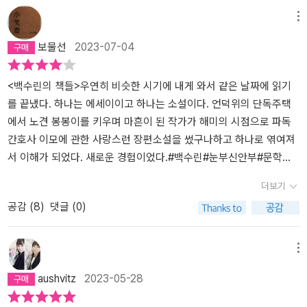
른이 되면서 겪은 감정은 큰언니를 떠나보내고 언니의 나이를 지나
수 있을 거라 생각했겠지. 그래서 해미는 1995년 13살 때 엄마와 해
발 사고로 언니를 잃은 해미는 그 사건을 통해 사이가 멀어진 부모님
울까지 독일에서 살다 다시 귀국해야만 했던 해미의 눈으로 쓰여진
메뉴
살고 있는 나와 겹쳐졌다. 선자 이모가 첫사랑과 이별하고 독일에서
나와 함께 독일로 갔단다. 왜 독일이냐면, 해미의 이모가 독일에 살고
이 잠시 떨어져 있게 되면서 독일로 유학을 떠나는 엄마를 따라 동생
과거의 이야기와 어느 날 우연히 헝가리 출신 사진작가의 전시회장에
보물선
2023-07-04
지낸 시간도 다르지 않았을 것이다. 충분히 슬퍼하고 그리워하는 일,
계셨거든. 2.독일에 도착해서 이모와 만나고자리를 잡을 동안 이모와
해나와 함께 가게 된다. 그곳에서 친이모인 행자 이모를 만나게 되면
서 10여 년 만에 재회하게 된 우재와의 현재의 만남이 너무나 자연스
그 모든 걸 나누며 곁을 지켜주는 이들이 있다는 것, 그래서 나아갈 수
함께 생활했어. 이모는 의사로 일하셨는데, 처음부터의사는 아니었
서 파독 간호사로 고국을 떠났던 마리아 이모, 선자 이모 등 여러 이모
럽게 교차하며 소설은 아픈 과거의 시간으로, 잊고 있던 추억속으로,
있다는 것 말이다. 해미가 언니에게 전한 말처럼. 서툴다고 여기며 전
고, 간호사로 일하다가 의사가 되셨단다. 1970년대우리나라는 우리
를 만나게 되고 그녀들의 딸과 아들인 레나, 한수와 친하게 지내게 되
놓치고 있던 인연의 그 단단하고도 찬란한 계절로 우리를 초대합니
<백수린의 책들>우연히 비슷한 시기에 내게 와서 같은 날짜에 읽기
했던 그들의 안부와 위로가 이제 와 보니 얼마나 눈부시고 아름다운
나라의 젊은 노동력을 해외에 보내면서 외화벌이를 했단다. 그 중에
면서 언니를 잃은 아픔과 죄책감의 슬픔에서 조금씩 벗어나게 된다.
다. 해미는 기자 생활을 하다 퇴사를 했습니다. 이사와 전학과 사고와
를 끝냈다. 하나는 에세이이고 하나는 소설이다. 언덕위의 단독주택
지 알게 된다. “언니, 사람의 마음엔 대체 무슨 힘이 있어서 결국엔 자
대표적인 것이 독일로보낸 광부와 간호사였단다. 당시 독일에서는 광
그리고, 암에 걸린 선자 이모의 첫사랑을 찾아주기 위해 그녀의 아들
독일로의 떠남과 다시 돌아와 힘들었던 시간을 겪은 해미가 10여 년
에서 노견 봉봉이를 키우며 마흔이 된 작가가 해미의 시점으로 파독
꾸자꾸 나아지는 쪽으로 뻗어가?” (109쪽)백수린은 여전히 고요하
부와 간호사라는 직업을 꺼렸기 때문에 그 부족 인원을 우리나라광부
한수는 해미, 레나에게 도움을 요청하게 되고 그들은 선자 이모의 일
전 대학에 막 입학해 한적해 보이는 문학 동아리에서 들어가 처음 만
간호사 이모에 관한 사랑스런 장편소설을 썼구나하고 하나로 엮여져
고 담담한 어투로 다정함을 건넨다. 그 다정함은 마냥 부드러운 건 아
와 간호사들에 채웠던 거란다. 일을 마치고 다시 한국으로 돌아오신
기를 훔쳐 읽으며 K.H. 라는 이니셜의 단서를 찾기 위해 고군분투하
났던 우재는 약대를 나와 약사가 되었습니다. 우재는 고향인 제주도
서 이해가 되었다. 새로운 경험이었다.#백수린#눈부신안부#문학동
니어서 때로 모나고 뭉툭하다. 그건 내가 그 다정함을 어루만져 누군
분들도 있지만, 많은 분들께 독일에 정착을 하셨단다. 어찌 보면 우리
면서 파독 간호사인 이모들의 삶을 취재하게 된다.​'나에게 문제가 되
에 약국을 새로 열기 위해 준비 중입니다. 우연히 해미와 재회한 우재
네#아주오랜만에행복하다는느낌#창비#무슨책읽어
더보기
가에게 건네기를 바라기 때문일 것이다. 어쩔 수 없는 이별과 작별을
나라 현대사의슬픈 단면을 보여주는 역사야.해미의 이모도 파독 간호
는 것은 거짓말을 거듭하면서 내가 무엇을 거짓으로 말했는지가 헷갈
가 동아리 종강 엠티를 제주도에서 했을 때 단둘이 바닷가를 산책하
공감 (
8
)
댓글 (0)
맞이하며 살아가야 하는 생에 있어 그런 다정함이 꼭 필요하다고 말
사였다가나중에 더 공부를 하셔서 의사가 되신 거야. 그래서 독일에
리기 시작한다는 사실뿐이었다.' (34쪽)​해미는 엄마와 아빠, 그리고
며 나눴던 이야기를 꺼내며 ‘언젠가 그럴 마음이 생겨서 정말로 글을
이다. *k.h의 존재가 짐작을 벗어나지 않아 아쉬웠다.
계신 이모의 지인분들은 대부분 전현직 간호사란다. 해미는 이모의
주변 사람들이 슬퍼하는 것이 힘들어 독일 생활을 하면서 계속 거짓
쓰는 날이 온다면 이모 이야기를 쓰고 싶다고‘했던 해미의 말을 들려
지인분들의 아이들과 친구가 되었어. 그 중에 레나와한수가 특히 친
말을 하게 되는데 “거짓말”은 내가 주의깊게 본 이 소설의 전체적인
줍니다. 이를 계기로 해미는 독일에 정착해 살고 있는 이모를 떠올리
메뉴
한 친구였단다. 한수의 부모님은 이혼을 해서 엄마와 둘이 살고 있었
흐름의 주요 키워드이다. 주변 사람들이 힘들어하는 것이 견디기 힘
고, 이모와 같은 파독간호사로 고국을 떠나 외로운 이국의 땅에서 살
aushvitz
2023-05-28
어. 해미는 한수의 엄마를 선자 이모라고 불렀단다. 선자 이모가 뇌종
들어 해미가 선택한 것이 거짓말이었고, 그것은 해미 자신이 살기 위
아가던 이모들을 떠올립니다. 2남 2녀의 막내인 엄마는 이모를 늘 큰
양투병 중이신데, 한수는 엄마를 위해서 엄마의 첫사랑을 찾아주고
해 선택한 수단이었다. 거짓말 덕분에 모두가 편안하고, 해미도 거짓
언니라고 불렀습니다. 스물한 살 나이에 독일로 파견 된 간호조무사,