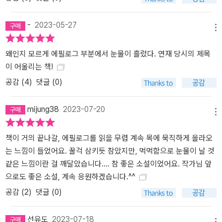
한 단서를 하나씩 찾아내면서, 해미는 자신을 좌절하게 만들었던 유
년 시절의 한계가 당시로서는 필연적인 것이었음을 인정해나간다. 이
-
2023-05-27
처럼 시간이 흐르며 자연스럽게 넓어진 시야를 통해 과거를 용인함으
메뉴
로써 해미는 머지않아 과거가 될 현재의 자신까지도 온전히 받아들일
왜인지 모르게 에필로그 부분에서 눈물이 흘렀다. 연재 당시의 제목
수 있게 된다. 해미가 자기 자신과 화해하며 눈부신 도약을 이루는 과
이 어울리는 책!
정을 지켜봐주는 타인들의 존재 또한 소중하다. 그들은 해미가 스스
로를 고립시킨 내면세계 밖으로 나올 수 있도록 계속해서 해미의 안
공감 (
4
)
댓글 (0)
부를 묻는다. 인간에 대한 관심과 애정을 바탕으로 타인에게 선뜻 손
내미는 이러한 행위가 때로 누군가의 삶을 구원하기도 한다고 소설은
mijung38
2023-07-20
메뉴
말한다. 이 다정한 소설을 펴내며, 이제 백수린은 독자를 향해 손을 내
민다. “이 책이 누구든 필요한 사람에게 잘 가닿아 눈부신 세상 쪽으
책이 거의 끝나갈, 에필로그를 읽을 무렵 계속 목에 묵직하게 올라오
로 한 걸음 나아갈 힘을 줄 수 있었으면”(백수린, ‘작가의 말’) 좋겠다
는 느낌이 들었어요. 꿀걱 삼키듯 참았지만, 먹먹함으로 눈물이 날 것
고. 미처 눈치채지 못했을 뿐 어느새 당신에게도 소중한 이들에게 용
같은 느낌이란 걸 깨달았습니다.... 참 좋은 소설이었어요. 작가님 앞
기 내어 다가갈 힘이 차올랐을 거라고. 『눈부신 안부』에는 삶의 갖가
으로도 좋은 소설, 계속 응원하겠습니다.^^
지 비극으로 인해 멀어졌던 타인과의, 나아가 자기 자신과의 진심어
공감 (
2
)
댓글 (0)
린 화해라는 쉽지 않은 일을 해나가기로 다짐한 인물들의 발걸음이
그려져 있다. 그 진중한 발걸음에 실린 힘은 읽는 이에게로 고스란히
선유도
2023-07-18
전달되어 더욱 상냥하고 아름다운 세계를 만들어가려는 현실의 동력
메뉴