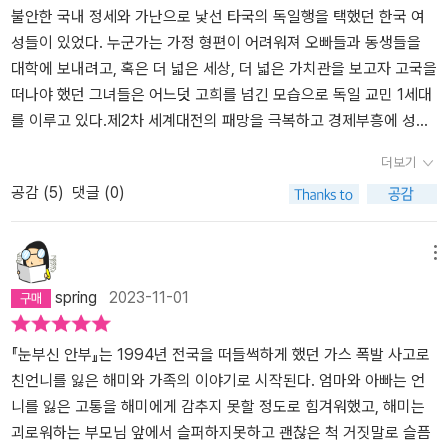
싶어했어. 그러면 엄마가 그 병을 이겨낼 거라 생각했지. 그런데 한수
말에 숨어 보호받는 듯 보였지만 결국 그것이 해미 인생의 덫이 되었
간호사로 떠났다가 차별과 무시를 극복하고 의사까지 되어 독일에 정
​불안한 국내 정세와 가난으로 낯선 타국의 독일행을 택했던 한국 여
는 그일을 엄마 몰래 하려고 했고, 해미와 레나에게 도움을 청했단다.
다는 생각이 들었다. 그래서 해미는 한국으로 돌아와서도 레나와 한
착해 살고 있는 이모가 있어 해미에게도, 엄마에게도 너무나 비극적
성들이 있었다. 누군가는 가정 형편이 어려워져 오빠들과 동생들을
그래서해미와 레나와 한수는 탐정처럼 조사를 했어. 몰래 선자 이모
수에게 오랫동안 연락을 하지 못하고 잊힌 사람처럼 살아가야 했던
인 사건이 터졌을 때 괴로운 사연이 깃든 서울을 떠나 그곳 독일에서
대학에 보내려고, 혹은 더 넓은 세상, 더 넓은 가치관을 보고자 고국을
의 일기장을 훔쳐 보기도 했고, 해미가 소설을 쓴다고 이야기하면서
것이다. 돌아보면 나도 어릴 적부터 내 삶을 위협하거나 불안에 빠뜨
고통과 아픔, 슬픔을 마주할 용기를 얻을 수 있었습니다. 그곳에서 만
떠나야 했던 그녀들은 어느덧 고희를 넘긴 모습으로 독일 교민 1세대
이모들을 인터뷰를 해서 단서를 찾으려고 했어. 하지만 제대로 된 단
리게 하는 많은 요소를 핑계와 거짓말, 책임 전가 등으로 나를 보호하
난 파독 노동자 이모들의 딸과 아들인 레나와 한수를 통해. 아니, 한수
를 이루고 있다.​​​​제2차 세계대전의 패망을 극복하고 경제부흥에 성공
서는 찾을 수 없었고, 엄마의 첫사랑의 이니셜이 K.H.라는 것만 알게
며 살아왔다. 다른 사람들은 모르지만 나만 알면 그만인, 가장 쉬운 선
가 뇌종양으로 기억을 잃어가고 있는 엄마를 위해 자신들을 버리고
한 독일은 의료, 요양 등의 국민복지시스템 분야의 노동력이 절실히
더보기
되었단다.….독일에서 2년여 시간을 지내다가 국내 사정이 갑작스레
택이었던 것이다. 하지만, 이제는 나만 알고 남은 모르지만 가장 쉬운
귀국해버린 아버지 대신 엄마의 첫사랑 K.H.를 찾을 수 있도록 도와
필요했다. 같은 시기 한국에서는 박정희 대통령의 경제개발정책을 추
공감 (
5
)
댓글 (0)
바뀌면서 갑자기 귀국을 해야 했단다. 1997년말 외환위기가 찾아오
선택인 것처럼 보이는 것들이 인생에서 나를 가장 불행하게 만드는
달라는 부탁으로 시작 된 거짓말로 인해. 병으로 인해 예정 된 죽음도,
진 중이었고 외화 확보가 절실했다. 서로 원하는 바가 잘 맞아 1961
면서 아버지의 경제사정도 안 좋아지면서 귀국을 할 수밖에 없었고,
씨앗임을 안다. 자신의 거짓말을 기억하기 위해 자물쇠 달린 일기장
예고 없이 닥친 불행한 사고로 인한 죽음도 그 아픔과 슬픔의 무게는
년 두 나라는 경제 기술에 관한 협정을 맺고, 광산, 간호 인력의 파견
식구들은 다시 만나 부산에서 생활하였단다. 해미는 한국에 와서도레
에 매일 기록하며 불안하게 살았던 해미처럼 그러한 선택은 삶의 평
다르게 보이지만 같습니다. 작고 소중한 마음에서 자라난 희망이 고
이 진행되었다. 그들이 우리나라 경제발전에 상당한 기여를 했었고,
메뉴
나와 한수와 편지를 주고받으면서 여전히 선자 이모의 첫사랑을 찾으
안을 앗아가는 것임을.​'생각해야 해. 내 안의 누군가가 다시 속삭였다.
통의 긴 터널을 걷는 이에겐 살아갈 힘이 되어 주듯이, 어쩌면 불가능
당시 해외 파견된 우리나 근로자들의 전체 송금의 11%에 달하는 엄
spring
2023-11-01
려고 했어. 그런 와중에 선자 이모의뇌종양은 재발되어 입원하였고
생각해야만 해. 너는 어떻게 살아가고 싶은지. 나는 어떻게 살고 싶
하다 포기했을 그자리에 기적이 존재했음을 소설에서라도 발견할 수
청난 금액이었다.파독 간호사의 이야기를 꺼낸 건 백수린 작가의 첫
병세는 더욱 악화되었단다. 결국 선자 이모는 돌아가시고, 한수는 선
지? 더이상 도망치기만 하면서 살고 싶지는 않았다.' (264쪽)​<눈부
있어 감동이었습니다. 정말 눈부신 안부 인사를 받는 기분이었습니
장편소설 <눈부신 안부>가 파독 간호사의 일생을 소재로 출간되었기
자 이모의 이종 사촌 말자 이모네 집에서 지내게 되었어. 3.다시 오늘
신 안부>에서 특히 집중해서 본 부분은 참사 유가족이라는 환경 안에
다. 받은 만큼 또 다른 누군가에게 다정하고 찬란한 안부 인사를 보내
때문이다. 이번 장편소설도 백수린 작가 특유의 깔끔하고 감성적인
『눈부신 안부』는 1994년 전국을 떠들썩하게 했던 가스 폭발 사고로
날 이야기를 해줄게. 제주도에 자리 잡은 우재를 서울에 올라올 때마
서 아픔을 이겨내고 타인이 바라보는 자신이 아닌 온전한 자신의 모
고 싶어집니다. 그대. 편안하신지요. #눈부신안부 #백수린 #장편소
문체는 다른 작가에게서는 찾아볼 수 없는 독보적인 것으로 그런 그
친언니를 잃은 해미와 가족의 이야기로 시작된다. 엄마와 아빠는 언
다 해미에게 연락해서 만났단다.해미는 한창 독일의 이모들에 관한
습을 찾아가는 한 사람, 주인공 해미의 성장이었다. 해미는 자신이 살
설 #문학동네#책추천 #책스타그램 #한국소설 #독파 #완독챌린지 #
녀의 글을 다시 접할 수 있다는 것에 너무나 감사하고 반가운 일이다.​​
니를 잃은 고통을 해미에게 감추지 못할 정도로 힘겨워했고, 해미는
글을 쓰고 있었어. 이모들의 글을 쓰다 보니 파독 간호사에대해 조사
기 위해 선택한 거짓말의 덫에서 또한 살기 위해 지난 시간을 바로잡
독파챌린지
'타인의 슬픔을 위로하기 위해 선의의 거짓말을 이어나가야 했던 소
괴로워하는 부모님 앞에서 슬퍼하지못하고 괜찮은 척 거짓말로 슬픔