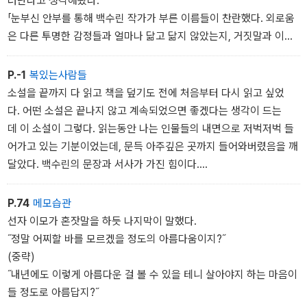
러난다고 생각해왔다.
「눈부신 안부를 통해 백수린 작가가 부른 이름들이 찬란했다. 외로움
은 다른 투명한 감정들과 얼마나 닮고 닮지 않았는지, 거짓말과 이야
기가 어디에서 엉키고또 풀리는지, 백수린의 질문들에 소설을 읽
은 사람들이 천천히 답장을 쓸 수 있다면 좋겠다. 이 아름답고 강렬
P.-1
복있는사람들
한 발신의 책이, 착신과 회신으로 다음 이야기들을 탄생시킬 것이
소설을 끝까지 다 읽고 책을 덮기도 전에 처음부터 다시 읽고 싶었
다. 정세랑(소설가)
다. 어떤 소설은 끝나지 않고 계속되었으면 좋겠다는 생각이 드는
데 이 소설이 그렇다. 읽는동안 나는 인물들의 내면으로 저벅저벅 들
어가고 있는 기분이었는데, 문득 아주깊은 곳까지 들어와버렸음을 깨
달았다. 백수린의 문장과 서사가 가진 힘이다.
어째서 이토록 부드럽고 단단한 힘이 있어서, 삶을 조금 더 살아봐야
겠다고 생각하게 만드는 걸까. 어째서 영원히 해결되지 않을 것만 같
P.74
메모습관
은 고통과 아픔, 슬픔을간직하고서도 나아가보려는 용기를 갖게 만드
선자 이모가 혼잣말을 하듯 나지막이 말했다.
는 걸까. 읽는 동안 나는 무수히 많은 사람이 지닌 무수히 많은 사랑
˝정말 어찌할 바를 모르겠을 정도의 아름다움이지?˝
을 만난 것 같다. 저마다의 삶의 반짝임을 만난것 같다. 존재만으로
(중략)
도 우리의 삶은 충분하고, 사람과 사람을 잇는 다정한 마음이 전하
˝내년에도 이렇게 아름다운 걸 볼 수 있을 테니 살아야지 하는 마음이
는 안부만으로도 가능해지는 삶이 있다는 걸 알게 되었다. 안미옥(시
들 정도로 아름답지?˝
인)