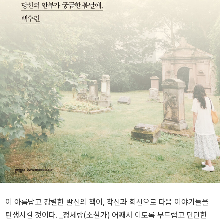
이 아름답고 강렬한 발신의 책이, 착신과 회신으로 다음 이야기들을
탄생시킬 것이다. _정세랑(소설가) 어째서 이토록 부드럽고 단단한