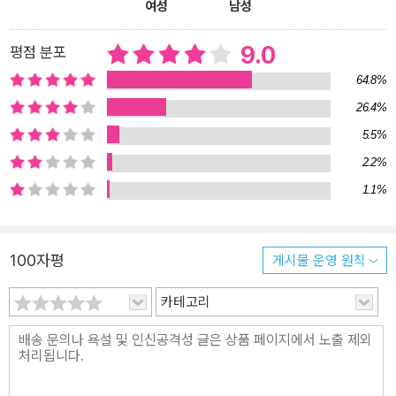
들에 대한 기억을 되살리고, 넓어진 시야로 유년을 바라보면서 과거
여성
남성
의 그림자에서 벗어나보려는 진중한 발걸음 『눈부신 안부』의 책장을
펼치면 타인의 슬픔을 위로하기 위해 성실히 거짓말을 해야 했던 한
9.0
평점 분포
소녀를 만나게 된다. 그 소녀의 이름은 ‘이해미’. 1994년 도시가스 폭
64.8%
발 사고로 친언니를 한순간에 잃고 너무 일찍 인생의 비극성을 깨달
26.4%
아버린 아이다. 엄마와 아빠는 언니를 잃은 고통을 해미에게 감추지
5.5%
못할 정도로 힘겨워하고, 여동생 ‘해나’는 아직 어려서 무슨 일이 일어
났는지 모르는 듯 마냥 해맑아 보인다. 장녀가 된 해미는 선의의 거짓
2.2%
말로 엄마 아빠를 안심시키고 해나의 응석을 받아주며 혼자 슬픔을
1.1%
삼켜낸다. 아빠와 별거하기로 결정한 엄마를 따라 해나와 함께 독일
G시로 이주하게 되었을 때도 해미는 가족들에게 속마음을 숨길 뿐이
다. 살아 있는 게 내가 아니라 언니였다면 언니는 틀림없이 엄마 아빠
100자평
게시물 운영 원칙
를 기쁘게 해주었을 텐데. 그런 생각이 들면 참을 수 없이 괴로웠다.
“좋아요.” 나는 한국에서 사람들이 수군거리는 소리를 듣는 것만큼이
카테고리
나 낯선 나라로 가는 것이 싫었지만, 엄마 아빠를 위해 그렇게만 말했
다. 다른 사람을 행복하게 해주기 위해서는 때로 체념이 필요했다.(3
0쪽) G시에서도 해미는 낯선 환경에서 혼자서도 잘 적응하고 있는 것
처럼 가장하기 위해 아무도 다치게 하지 않는 무혐의의 거짓말을 이