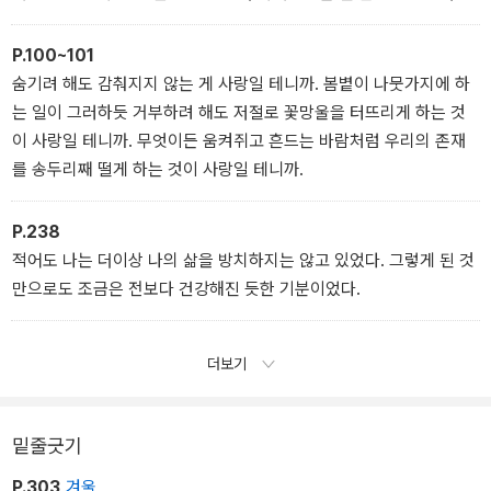
지만, 아직은 내게 그러한 흐름에 저항할 수 있는 힘이 있다는 걸 말이
다.
P.100~101
숨기려 해도 감춰지지 않는 게 사랑일 테니까. 봄볕이 나뭇가지에 하
는 일이 그러하듯 거부하려 해도 저절로 꽃망울을 터뜨리게 하는 것
이 사랑일 테니까. 무엇이든 움켜쥐고 흔드는 바람처럼 우리의 존재
를 송두리째 떨게 하는 것이 사랑일 테니까.
P.238
적어도 나는 더이상 나의 삶을 방치하지는 않고 있었다. 그렇게 된 것
만으로도 조금은 전보다 건강해진 듯한 기분이었다.
더보기
밑줄긋기
P.303
겨울