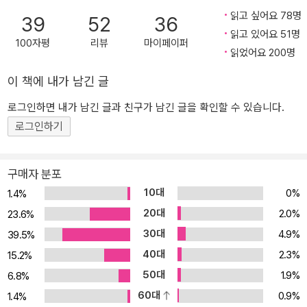
싸고 있던 안전한 껍질이 “더 깨진다고 하더라도 세계를 샅샅이 알고
읽고 싶어요 78명
39
52
36
싶다고 마음먹”(소설가 김연수)게 되는 순간을 포착하며 더 넓은 세
읽고 있어요 51명
계로 나아가고자 하는 주제의식을 더욱 섬세하게 벼려냈다. 그리고
100자평
리뷰
마이페이퍼
읽었어요 200명
작가에게 2020 한국일보문학상을 안겨준 세번째 소설집 『여름의 빌
라』로 “인생의 불가사의에 대해 가장 우아하게 말하는 법. 그런 걸 찾
이 책에 내가 남긴 글
는다면 이 소설을 읽어야 한다”(시인 박연준)는 평을 받으며 삶의 불
로그인하면 내가 남긴 글과 친구가 남긴 글을 확인할 수 있습니다.
가해한 아름다움을 문장 위에서 구현하는 독보적인 감각을 드러내 보
로그인하기
였다. 『눈부신 안부』는 백수린이 그간 이루어낸 이러한 성취가 집대
성된 작품이다. 비극적 사건을 회피하려 했던 어린 시절의 기억으로
인해 스스로를 용서하지 못하던 한 인물이 어른이 된 후 한층 품 넓은
구매자 분포
시야로 서툴렀던 자신을 받아들이는 과정을 좇는다. 차분하게 쌓여가
10대
0%
1.4%
는 서사 속에서 스스로의 힘으로 진정한 치유와 성장에 도달하려는
20대
2.0%
23.6%
한 인간의 미더운 움직임이 백수린의 다정한 문장으로 그려진다. 읽
30대
4.9%
39.5%
어나가는 것만으로도 마음에 아름다운 결이 지고, 나를 둘러싼 세계
40대
2.3%
가 확장되는 근사한 기분을 느낄 수 있는 이 작품은 지금까지의 백수
15.2%
린 소설세계의 결정판이라 할 수 있다. 타국에서 자신이 있을 곳을 홀
50대
1.9%
6.8%
로 마련해야 했던 한 아이를 다정히 보듬어준 파독간호사 여성들 그
60대
0.9%
1.4%