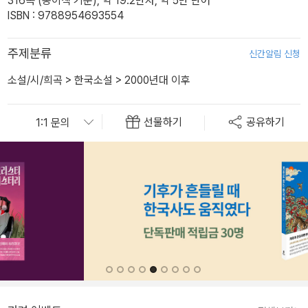
316쪽 (종이책 기준), 약 19.2만자, 약 5만 단어
ISBN : 9788954693554
주제분류
신간알림 신청
소설/시/희곡
>
한국소설
>
2000년대 이후
선물하기
공유하기