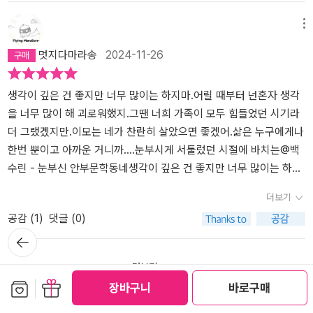
만 죄책감을 느꼈단다. 그 죄책감 때문에 한수뿐만 아니라 레나에게
동안 한수를 구원해주고 싶어 거짓말을 했다고 생각했다. 하지만 지
요했다.' p30​​독일에서 생활이 적응되었을 때쯤 선자 이모의 아들 한
아달라고 부탁한다. 아이들은 선자 이모의 일기를 몰래 읽으면서 첫
이력을 미화했다는 건 이 소설을 통해 알게 되었다. 한번 찾아봐야지.
도연락을 하지 않았어. 그때 한수가 보낸 편지도 읽어보지 않았는데,
금 생각해보면 내가 구원하고 싶었던 건 정말 한수였을까? (306쪽)
수가 비밀스러운 부탁을 해오게 되는데 그 부탁이란 선자 이모의 첫
사랑이 누구인지 단서를 모으기 시작한다. 그렇게 조금씩 본연의 모
파독간호사라는 용어가 이주 간호사와 간호조무사들을 수동적 존재
메뉴
이제서야그 편지를 꺼내보니, 선자 이모는 그 편지를 받고 무척 기뻐
사랑을 찾아 달라는 것이었다. 첫사랑에 대한 단서를 찾기 위해 선자
습으로 애써 돌아가지만, 해미는 행복을 느끼는 순간마다 여전히 언
로 인식하게 만든다는 문제점이 있다는 것도 처음 인지한다. 이것도
멋지다마라송
2024-11-26
했다고 했고, K.H.에게 편지를 전해달라며 선자이모의 편지도 함께
이모 몰래 이모의 일기를 읽어나가며 그녀가 독일로 떠나온 후 이십
니에게 미안한 마음이 들고, 소중한 이들과 작별하는 경험으로 관계
찾아봐야지.- 낮밤이 바뀌면 잠이 잘 안 오지. 이모도 독일에 처음 왔
보냈단다.….이제라도 해미는 다시 K.H를 찾으려고 조그마한 단서로
년이 넘는 시간 동안 감추어져 있던 가슴 아픈 사랑 이야기를 마주하
맺는 것에 두려움을 느낀다. 누군의 삶에 깊이 관여한다는 것을 두려
을 때 그랬어. 모든 게 낯설어 밤마다 울던 때도 있었단다.이모가 독일
이곳 저곳에 연락을 했단다. 그리고결국 K.H.라는 사람이 천근호라는
게 된다.​​'선자 이모의 일기를 읽어나갈수록 나는 이모가 말을 거는 상
워하는 마음, 누군가의 삶에 내가 또다시 영향을 미치게 되리라는 그
에 왔을 땐 스물한 살이었다고 엄마가 그랬는데, 어른도 울어요?그럼,
생각이 깊은 건 좋지만 너무 많이는 하지마.어릴 때부터 넌혼자 생각
분이라는 것을 알게 되었어. 그리고또 여기저기 연락하여 만날 수 있
대가 첫사랑일 수밖에 없다고 생각하게 되었다. 왜냐하면 그것들은
무시무시한 가능성으로부터 도망쳐야 한다는 두려움.이모가 손을 뻗
어른도 울지. 겉만 커다랗지 어른도 사실은 아이랑 다를게 없거든. -
을 너무 많이 해 괴로워했지.그땐 너희 가족이 모두 힘들었던 시기라
었는데, 뜻밖의 분이셨어. 해미는선자 이모의 첫사랑이라고 해서, 이
하나같이 슬픈 연서였으니까. 그리고 그 행간에 잔잔히 흐르던 격정
어 내가 아이였을 때 그랬던 것처럼 내 머리를 쓰다듬었다. 이모의 손
24- 나는 한국에서 사람들이 수군거리는 소리를 듣는 것만큼이나 낯
더 그랬겠지만.이모는 네가 찬란히 살았으면 좋겠어.삶은 누구에게나
름이 천근호라고 해서, 당연히남자일 거라고 생각했는데, 그분은 여
과 애달픔을 느낀 사람이라면 누구든, 선자 이모가 첫사랑의 이름을
길이 닿자, 나는 오래전 이모의 집 거실에서 있던 어린아이가 되어 이
선 나라로 가는 것이 싫었지만, 엄마 아빠를 위해 그렇게만 말했다. 다
한번 뿐이고 아까운 거니까....눈부시게 서툴렀던 시절에 바치는@백
자였단다. 지금은 할머니가되셨어. 해미는 선자 이모가 돌아가시기
듣는다면 동요할 수밖에 없으리라 확신했을 것이다. 숨기려 해도 감
십 년이 훨씬 넘게 시간이 흘렀는데도 여전히 언니를 그리워하고 있
른 사람을 행복하게 해주기 위해서는 때로 체념이 필요했다. - 30- 게
수린 - 눈부신 안부문학동네생각이 깊은 건 좋지만 너무 많이는 하지
전에 천근호 할머니에게 쓰신 편지를 밀봉한 상태 그대로 전해드렸단
춰지지 않는 게 사랑일 테니까.' p100​​독일에서의 평화로운 생활도 잠
다고 말하고 싶은 충동을 느꼈다. 여전히 언니에게 마음속으로 말을
으른 사람들은 자기가 알지 못하는 걸 배우려고 하는 대신 자기가 아
마.어릴 때부터 넌혼자 생각을 너무 많이 해 괴로워했지.그땐 너희 가
더보기
다. 그 편지봉투에서 세월에 많이 묻어 있었지만, 얼마나값지고 눈부
시, 한국에 외환위기가 닥쳐, 어쩔 수 없이 해미 가족은 한국으로 돌아
걸 때가 있다고. 상실 이후 시간이 때때로 선처럼 흐르는 것이 아니라,
는 단 한 가지 색깔로 모르는 것까지 똑같이 칠해버리려 하거든.그건
족이 모두 힘들었던 시기라 더 그랬겠지만.이모는 네가 찬란히 살았
공감 (
1
)
댓글 (0)
신 안부가 담긴 편지였겠니. 천근호 할머니도 그 편지를 보시고 얼마
오게 된다. 한국에 돌아온 해미는 선자 이모의 첫사랑을 찾으려고 애
쳇바퀴를 돌듯 같은 자리를 맴도는 것처럼 느껴질 때가 있다고. _p.2
대체 왜 그러는 건데?이번엔 내가 물었다. 사람을 사랑하는 일에는 지
으면 좋겠어.삶은 누구에게나 한번 뿐이고 아까운 거니까....눈부시게
뒤로가
나 감회가 새로웠겠니. 십대 서로 마음에 두고 있던 이와 헤어지고 나
쓰지만 쉽지 않았다. 뇌종약의 악화로 살날이 얼마 남지 않았던 선자
27행자 이모는 '사람을 사랑하는 일에는 지극히 정성과 수고가 필
극한 정성과 수고가 필요하니까. - 106- Alles ist noch unentschie
서툴렀던 시절에 바치는@백수린 - 눈부신 안부문학동네
기
서 할머니가 되어서 그 사람의 편지를 다시 읽는 기분, 울컥할 것 같구
이모의 모습을 지켜보던 한수에게 미안한 마음에 첫사랑을 찾았다는
요'하다고 말한다. 해미는 너무 어린 나이에 언니와의 이별을 감당해
den. Man kann werden, was man will. 아무것도 아직 결정되지 않
더보기
나. 해미는 편지를 전해주고 돌아왔단다. 그리고 며칠 뒤 천근호 할머
선의의 거짓말을 하고서는 거짓말을 했다는 죄책감에 독일 친구들과
야만 했다. 그리고 독일에서 파독 이모들과 한수, 레나와 어울리며 안
았어. 우리는 우리가 원하는 것이 될 수 있어. - 생의 한가운데 중- 한
보관함담기
선물하기
장바구니
바로구매
니로부터고맙다는 편지와 함께 선자 이모가 해미의 편지가 거짓인 것
의 연락을 끊고 첫사랑을 찾기를 가슴에 묻게 된다.​​​'나도 어른들에게
정을 찾아가고 있을 때 쯤 다시 한 번 이별을 경험하게 된다. 이때는
번은 그렇게 웃는 나를 보더니 이모가 의미심장하게 따라 웃었다.왜
을 알고도 천근호 할머니한테 정성스럽게 쓴 편지를 스캔해서 보내주
들은 이야기인데 예전엔 왕벚나무, 편백나무 같은 것들이 길거리에
친구들과 한국에 가서도 자주 안부를 나누자고 약속하지만, 병으로
요? 내가 묻자 이모는 네가 젊고 예뻐서 하며 바밤바를 한입 크게 베