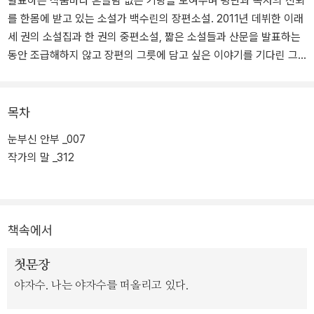
발표하는 작품마다 흔들림 없는 기량을 보여주며 평단과 독자의 신뢰
를 한몸에 받고 있는 소설가 백수린의 장편소설. 2011년 데뷔한 이래
세 권의 소설집과 한 권의 중편소설, 짧은 소설들과 산문을 발표하는
동안 조급해하지 않고 장편의 그릇에 담고 싶은 이야기를 기다린 그
가 등단 12년 만에 펴내는 첫 장편소설인 만큼 이 작품의 탄생이 더욱
반갑고 귀하다.
목차
『눈부신 안부』는 2021년 봄부터 2022년 봄까지 계간 『문학동네』에
눈부신 안부 _007
‘이토록 아름다운’이라는 제목으로 절찬리에 연재되었다. 작가는 특유
작가의 말 _312
의 성실하고 꼼꼼한 소설쓰기로 연재와 개고에 임한 끝에 지극히 완
성도 높고 아름다운 첫 장편을 자신의 이력에 추가하게 되었다.
백수린이 그간 이루어낸 이러한 성취가 집대성된 작품이다. 비극적
책속에서
사건을 회피하려 했던 어린 시절의 기억으로 인해 스스로를 용서하지
못하던 한 인물이 어른이 된 후 한층 품 넓은 시야로 서툴렀던 자신을
첫문장
받아들이는 과정을 좇는다.
야자수. 나는 야자수를 떠올리고 있다.
차분하게 쌓여가는 서사 속에서 스스로의 힘으로 진정한 치유와 성장