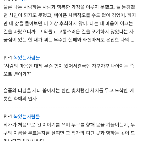
물론 나는 사랑하는 사람과 행복한 가정을 이루지 못했고, 늘 동경했
던 시인이 되지도 못했고, 뼈아픈 시행착오를 수도 없이 겪었어. 하지
만 내 삶을 돌아보면 더 이상 후회하지 않아. 나는 내 마음이 이끄는
길을 따랐으니까. 그 외롭고 고통스러운 길을 포기하지 않았다는 자
긍심이 있는 한 내가 겪는 무수한 실패와 좌절마저도 온전한 나의 것
이니까. 그렇게 사는 한 우리는 누구나 거룩하고 눈부신 별이라는 걸
나는 이제 알고 있으니까.
P.-1
복있는사람들
˝사람의 마음엔 대체 무슨 힘이 있어서결국엔 자꾸자꾸 나아지는 쪽
으로 뻗어가?˝
슬픔의 터널을 지나 쏟아지는 환한 빛처럼긴 시차를 두고 도착한 애
틋한 화해의 인사
P.-1
복있는사람들
작가가 처음으로 긴 이야기를 쓰며 누구를 향해 몸을 기울이는지, 누
구의 이름을 부르는지를 살피면 그 작가의 디딘 곳과 향하는 곳이 드