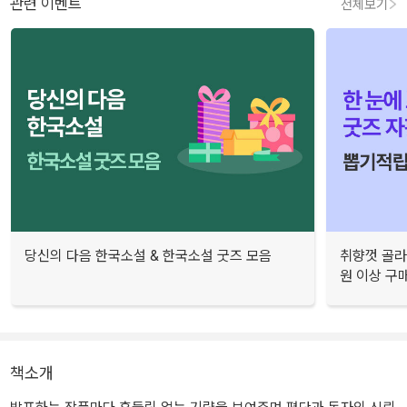
관련 이벤트
전체보기
당신의 다음 한국소설 & 한국소설 굿즈 모음
취향껏 골라
원 이상 구
책소개