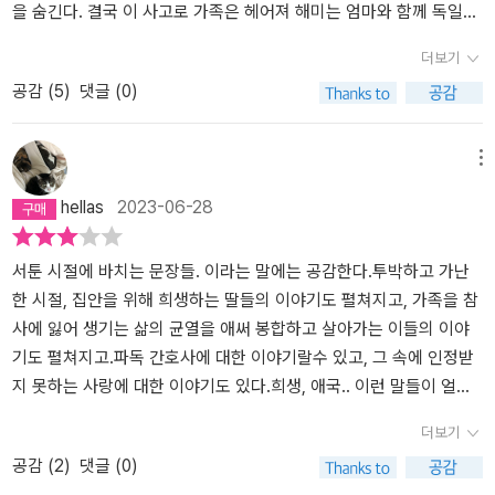
를 하였고, 당시 국내 사회문제에 대해 관심도 갖게 되었어.그리고 오
으려고 용기를 내었고, 그 용기는 자신을 끝까지 기다려 주며 다정하
녀'​​이야기는 성인이 된 해미가 좋아했었던 동창 우재를 만나면서 유
을 숨긴다. 결국 이 사고로 가족은 헤어져 해미는 엄마와 함께 독일에
래 전에 한수가 보내준 선자 이모의 일기들을 다시 읽다가 문득 당시
게 곁을 지켜준 행자 이모와 우재 덕분이었다. 우재의 손을 잡기 위해
년 시절 독일에서 있었던 일을 떠올리며 시작된다. 해미는 뜻밖의 사
정착한 행자 이모집에서 살게 된다. 독일에서도 낯선 환경에서 혼자
더보기
에는 찾지 못한 선자 이모의 첫사랑 K.H.를 다시 찾아보려고 했어. 일
서는 '더이상 도망치기만 하면서' 살아서는 안 되겠기에 해미는 다시
고로 한순간에 친언니를 읽게 되고 너무나 일찍 친언니의 죽음으로
서도 잘 적응하고 있는 것처럼 가장하기 위해 아무도 다치게 하지 않
공감 (
5
)
댓글 (0)
기를 다시 꼼꼼히 읽어보니 어렸을때 무심히 넘어간 것들에서 K.H.의
선자 이모의 첫사랑 K.H. 찾기에 나서게 되면서 선자 이모의 삶을 이
인해 삶의 슬픔을 알아버린다. 언니의 죽음으로 부모님의 다툼이 이
는 무혐의의 거짓말을 이어가지만, 이모는 그런 해미의 불안과 슬픔
단서가 될 만한 것들이 있었어.K.H.는 작가 지망생이었고, 다니던 교
해하게 되고, 자신의 삶 또한 바로 잡을 수 있었다.​'다정한 마음이 몇
어지고 그로 인해 부모님의 별거로 이어져 해미와 동생 해나는 엄마
을 눈치채고 가만히 다독여준다.'지난 일 년 동안 네가 감당하기 어려
회도 알게 되어 연락도 해보았지만, K.H.의 약자를 가진 사람은 찾을
번이고 우리를 구원할 테니까.' (304쪽) ​언젠가 읽은 책에서 '나의 실
를 따라 이모가 살고 있는 독일 G시로 이주하게 된다. 동생 해나와는
울 만큼 많은 변화가 생겼을 거라는 걸 이모도 안다. 많이 힘들었을 거
메뉴
수 없었어.….큰 이모가 오랜만에 한국에 오시게되어 혼자 지내고 있
존은 불안과 두려움'이라는 표현에서 위안을 얻은 적이 있다. 해미는
달리 적응이 힘들었던 그녀는 선의의 거짓말로 엄마, 아빠를 안심시
라는 것도.'이모가 말하는 변화라는 게 평소와 다를 바 없이 등교한 언
hellas
2023-06-28
는 해미와도 2주간 함께 지내게 되었단다. 오랜만에이모를 만나니 옛
그 실존의 불안과 두려움 위에 참사로 사랑하는 가족을 잃은 두려움
키지만 그런 해미의 거짓말을 눈치채고 해미의 불안을 감싸 안아준
니가 전국을 떠들썩하게 한 가스 폭발 사고로 갑자기 사라져버린 일
날 독일에서 지낸 생활도 기억이 났어. 레나가 변호사가 되었다는 소
까지 덧대어졌다. 얼마나 불안한 삶이었을지 감히 상상조차 하기 힘
사람은 해미의 친이모였다. 그녀는 어려웠던 가정 형편으로 파독 간
을 가리키는 지, 언니를 잃은 고통으로 엄마 아빠의 사이가 멀어져버
식도 듣고, 이모가 레나의 연락처를 알고 있어 정말 오랜만에 영상통
들다. 그래서 해미는 거짓말을 통해 자신을 그토록 보호하고 싶었는
호조무사가 되어 조국을 떠나 정착한 살고 있었다. 지금은 독일 국가
린 일을 가리키는지, 아니면 사람들이 우리 가족을 대하는 방식이 바
서툰 시절에 바치는 문장들. 이라는 말에는 공감한다.투박하고 가난
화도 했단다. 그리고한수는 예전에 연락이 끊겼다고 했어.….해미는
지도 모르겠다. 해미가 비로소 과거의 자신에게서 놓여놔 제주로 향
의사 시험에 합격해 의사로서 지내고 있다. 이모 주의에는 함께 파독
뀌어버린 일을 가리키는지 궁금했지만 묻지는 않았다. _p.24독일에
한 시절, 집안을 위해 희생하는 딸들의 이야기도 펼쳐지고, 가족을 참
예전의 일들을 생각해보았어. 선자 이모가 돌아가시기 전 한수가 전
할 때, 해미에게서 내가 그토록 기다리던 '눈부신 안부'를 받은 기분이
간호사로 일했었던 선자 이모와 마리아 이모 그 밖의 많은 파독 간호
서 만난 행자 이모와 마리아 이모, 선자 이모는 모두 파독간호조무사
사에 잃어 생기는 삶의 균열을 애써 봉합하고 살아가는 이들의 이야
화했는데, 엄마가돌아가시기 전에 엄마의 첫사랑을 꼭 찾아달라고 했
었다. 그녀의 삶을 구원한 그녀의 용기, 그리고 거짓말 또한 어쩌면 다
사들과 함께 살고 있었다. 이모의 도움으로 교포 2세인 레나와 한수
로 독일에 파견되어 정착한 사람들이다. 이들은 1973년 독일로 파견
기도 펼쳐지고.파독 간호사에 대한 이야기랄수 있고, 그 속에 인정받
어. 한수가 여러 번 전화를 계속 해서 해미는 얼떨결에선자 이모의 첫
른 사람들을 사랑하는 해미의 방법이었겠구나. 해미 덕분에 많은 사
를 만나 친구가 되고 힘들었던 낯선 타국에서의 생활을 조금씩 적응
되어 이곳에서 공동체를 이루었고 간호 노동자로 일하며 봉급의 대부
지 못하는 사랑에 대한 이야기도 있다.희생, 애국.. 이런 말들이 얼마
사랑을 찾았다고 거짓말을 했단다. 그런데 결혼을 해서 만날 수는 없
람이 웃을 수 있었던 것도 해미의 다정함 덕분이었겠구나... 해미에게
하기 시작한다. ​​'좋아요. 나는 한국에서 사람들이 수군거리는 소리를
분을 한국에 송금하여 가족들을 부양해 온 인물들이다. 이후 해미는
나 촌스러운지 새삼 느끼게 된다.나쁘지 않게 잔잔하게 흘러가는 이
더보기
고 편지를 전해주겠다는말을 했다고 했어. 해미는 선자 이모의 일기
정말 수고 많았다고, 너의 착한 마음이 많은 주변 사람을 행복하게 하
듣는 것만큼 낯선 나라로 가는 것이 싫었지만, 엄마 아빠를 위해 그렇
독일에서 사귄 한수와 레나 마음을 나누며 조금씩 안정을 찾는다. 어
야기지만 모든 캐릭터가 생생하다기 보다는 흐릿하다는 인상을 받은
공감 (
2
)
댓글 (0)
를 참고하여 자신이 K.H인척 하고 편지를 써서 선자 이모에게 보냈지
고 웃게 했다고 마지막으로 나도, 안부를 전하고 싶다.​나는 아주 오랫
게만 말했다. 다른 사람을 행복하게 해주기 위해서는 때로 체념이 필
느 날 한수는 해미와 레나에게 자신의 엄마(선자)의 첫사랑을 함께 찾
소설.루이제 린저가 나치 찬양 이력이 있고, 그 사실을 감추고 자신의