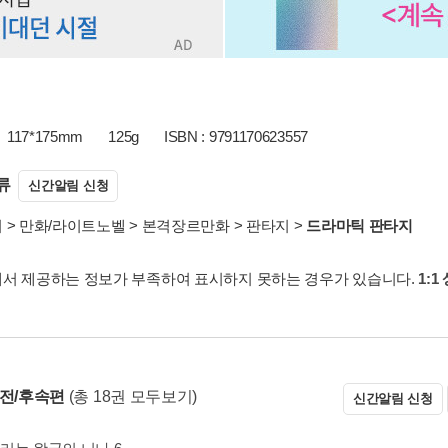
117*175mm
125g
ISBN : 9791170623557
류
신간알림 신청
서
>
만화/라이트노벨
>
본격장르만화
>
판타지
>
드라마틱 판타지
서 제공하는 정보가 부족하여 표시하지 못하는 경우가 있습니다.
1:1
 전/후속편
(총 18권 모두보기)
신간알림 신청