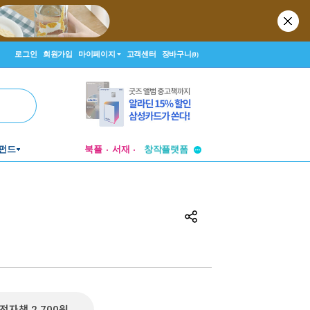
로그인
회원가입
마이페이지
고객센터
장바구니
(0)
투비컨티뉴드
펀드
북플
서재
창작플랫폼
투비컨티뉴드