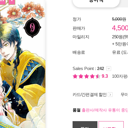
정가
5,000원
4,50
판매가
마일리지
250원(5
+ 5만원
배송료
유료 (도
Sales Point :
242
9.3
100자평(
카드/간편결제 할인
무이
품절
출판사/제작사 유통이 중단