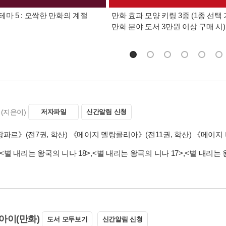
테마 5 : 오싹한 만화의 계절
만화 효과 모양 키링 3종 (1종 선택 
만화 분야 도서 3만원 이상 구매 시)
(지은이)
저자파일
신간알림 신청
파르》(전7권, 학산) 《메이지 멜랑콜리아》(전11권, 학산) 《메이지 
<별 내리는 왕국의 니나 18>
,
<별 내리는 왕국의 니나 17>
,
<별 내리는 
아이(만화)
도서 모두보기
신간알림 신청