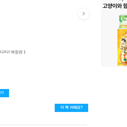
다!다! 애장판 1
하기
이 책 어때요?