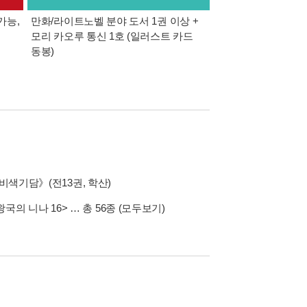
가능,
만화/라이트노벨 분야 도서 1권 이상 +
만사모 테마 2 : 완
모리 카오루 통신 1호 (일러스트 카드
동봉)
비색기담》(전13권, 학산)
왕국의 니나 16>
… 총 56종
(모두보기)