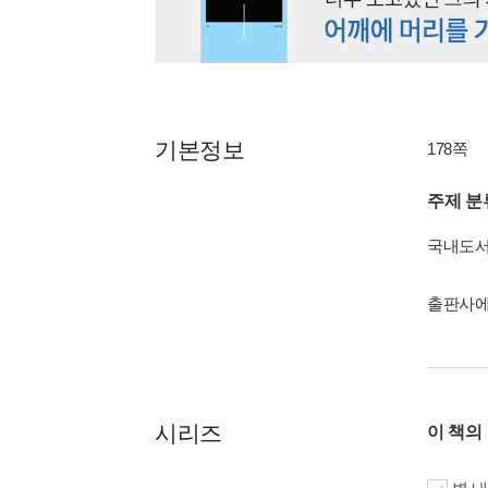
기본정보
178쪽
주제 분
국내도
출판사에
시리즈
이 책의