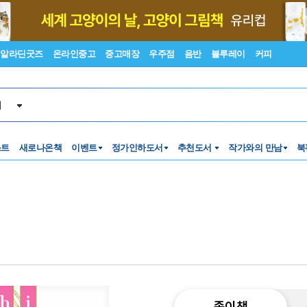
알라딘굿즈
온라인중고
중고매장
우주점
음반
블루레이
커피
서
스트
새로나온책
이벤트
정가인하도서
추천도서
작가와의 만남
북
종이책