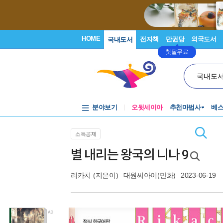
HOME
전자책
만권당
외국도서
국내도서
첫달무료
국내도
분야보기
오뒷세이아
추천마법사
베
소득공제
별 내리는 왕국의 니나 9
리카치
(지은이)
대원씨아이(만화)
2023-06-19