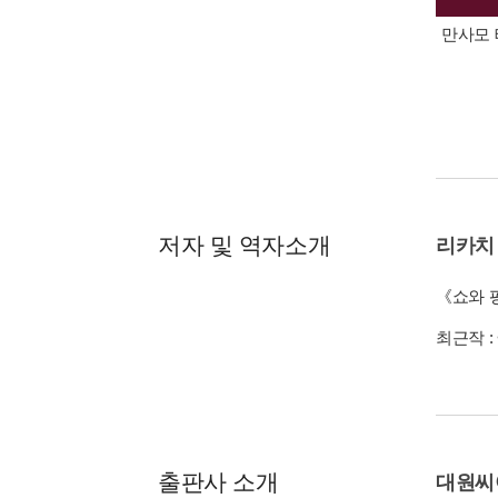
만사모 
저자 및 역자소개
리카치
《쇼와 팡
최근작 :
출판사 소개
대원씨