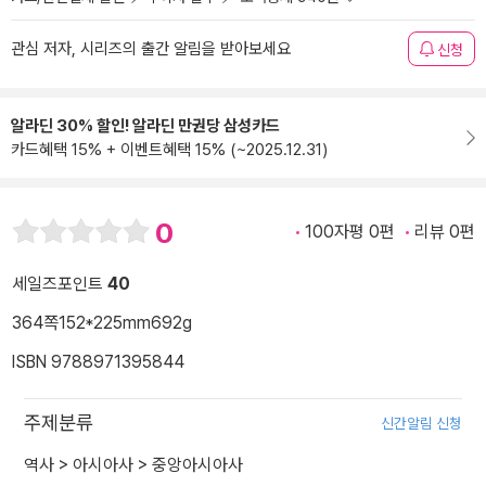
관심 저자, 시리즈의 출간 알림을 받아보세요
신청
알라딘 30% 할인! 알라딘 만권당 삼성카드
카드혜택 15% + 이벤트혜택 15% (~2025.12.31)
0
100자평 0편
리뷰 0편
세일즈포인트
40
364쪽
152*225mm
692g
ISBN 9788971395844
주제분류
신간알림 신청
역사
>
아시아사
>
중앙아시아사