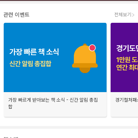
관련 이벤트
전체보기
가장 빠르게 받아보는 책 소식 - 신간 알림 총집
경기컬처패스
합