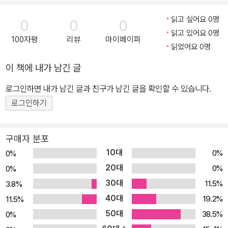
고 이 지역은 13세기에 나타난 칭기스칸이란 걸출한 인물로 인해 몽
읽고 싶어요 0명
0
0
0
골이라는 명칭으로 고정되었다. 몽골은 조화와 융합을 강조하는 팍
읽고 있어요 0명
100자평
리뷰
마이페이퍼
스-몽골리카라는 시대이념을 인류사에 남겼다. 그러나 우리는 그들
읽었어요 0명
이 지닌 북방문화정체성과 그것을 현실에 적용한 제1차 지구촌 제국
이 책에 내가 남긴 글
의 이념인 팍스-몽골리카가 우리 민족에게 예부터 전승되는 홍익인
간일 가능성이 높다는 것을 연관시켜 생각해본 일이 없다. 이에 반해
로그인하면 내가 남긴 글과 친구가 남긴 글을 확인할 수 있습니다.
중국 역사학계는 몽골을 민족통합 이론의 핵심으로 삼은 ‘통일적 다
로그인하기
민족국가론’을 통해 유라시아 대륙 전체의 역사에서 접근하고 있다.
일본 역사학계는 ‘중앙 유라시아 역사’라는 명칭을 중심으로 아예 인
구매자 분포
류 역사를 유라시아 역사 중심으로 재조명하고 있다. 그들은 도대체
10대
0%
0%
무슨 이유로 이렇게 하는 것일까. 그들보다 북방민족의 후예임이 분
20대
0%
0%
명한 우리는 왜 몽골을 제3자적 입장에서 접근하고 있는 것일까. 오
30대
11.5%
3.8%
늘날 한반도 주변의 동북아 지역에서 주목되는 현상의 하나가 역사가
40대
부활하고 있다는 점이다. 일본과 몽골에서는 열정적으로 부활하고 있
19.2%
11.5%
고 중국에서는 논리적으로 부활하고 있다. 역사의 부활은 자신이 누
50대
38.5%
0%
구인가에 대한 답변과 같다. 그러나 우리 주변 국가들이 추구하는 역