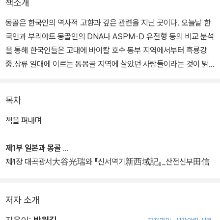
책소개
몽골은 한국인의 역사적 고향과 깊은 관련을 지닌 곳이다. 오늘날 한
국인과 부리야트 몽골인의 DNA나 ASPM-D 유전형 등의 비교 분석
을 통해 한국인들은 고대에 바이칼 호수 동부 지역에서부터 흑룡강
중.상류 일대에 이르는 동몽골 지역에 살았던 사람들이라는 것이 밝
혀졌다. 그리고 이 지역은 13세기에 나타난 칭기스칸이란 걸출한 인
물로 인해 몽골이라는 명칭으로 고정되었다.
목차
몽골은 조화와 융합을 강조하는 팍스-몽골리카라는 시대이념을 인류
책을 펴내며
사에 남겼다. 그러나 우리는 그들이 지닌 북방문화정체성과 그것을
현실에 적용한 제1차 지구촌 제국의 이념인 팍스-몽골리카가 우리 민
제1부 일본과 몽골
족에게 예부터 전승되는 홍익인간일 가능성이 높다는 것을 연관시켜
제1장 대곡광서大谷光瑞와 『신서역기新西域記』_산전신부田信
생각해본 일이 없다.
夫
저자 소개
이에 반해 중국 역사학계는 몽골을 민족통합 이론의 핵심으로 삼은
'통일적 다민족국가론'을 통해 유라시아 대륙 전체의 역사에서 접근하