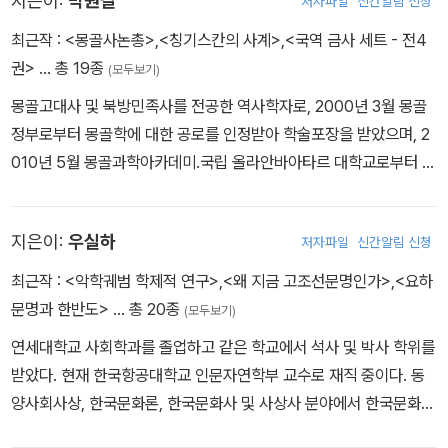
지은이:
박원길
저자파일
신간알림 신청
고 있다. 일본 역사학계는 '중앙 유라시아 역사'라는 명칭을 중심으로
최근작 :
<몽골사논총>
,
<칭기스칸의 사계>
,
<국역 금사 세트 - 전4
아예 인류 역사를 유라시아 역사 중심으로 재조명하고 있다.
권>
… 총 19종
(모두보기)
그들은 도대체 무슨 이유로 이렇게 하는 것일까. 그들보다 북방민족
몽골고대사 및 북방민족사를 전공한 역사학자로, 2000년 3월 몽골
의 후예임이 분명한 우리는 왜 몽골을 제3자적 입장에서 접근하고 있
정부로부터 몽골학에 대한 공로를 인정받아 학술포장을 받았으며, 2
는 것일까. 이 책은 한중일의 몽골 연구사를 정리한 책이다.
010년 5월 몽골과학아카데미.국립 올라안바아타르 대학교로부터 명
예교수를 수여받았다. 대만 정치대학 변정연구소, 몽골과학아카데미
역사연구소에서 수학했으며 중앙대, 고려대, 한국몽골학회 회장 등을
지은이:
우실하
저자파일
신간알림 신청
거쳐 현재 칭기스칸 연구센터 소장, 한국몽골학회 이사장으로 있다.
<몽골고대사연구>, <몽골의 문화와 자연지리>, <몽골비사역주(I)>,
최근작 :
<악학궤범 학제적 연구>
,
<왜 지금 고조선문명인가>
,
<요하
<북방민족의 샤마니즘과 제사습속>, <유라시아 초원제국의 샤마니
문명과 한반도>
… 총 20종
(모두보기)
즘>, <유라시아 초원제국의 역사와 민속>, <유라시아 대륙에 피어났
연세대학교 사회학과를 졸업하고 같은 학교에서 석사 및 박사 학위를
던 야망의 바람-칭기스칸의 꿈과 길>, <몽골비사의 종합적 연구>, <
받았다. 현재 한국항공대학교 인문자연학부 교수로 재직 중이다. 동
배반의 땅, 서약의 호수-21세기 한국에 몽골은 무엇인가>, <조선과
양사회사상, 한국문화론, 한국문화사 및 사상사 분야에서 한국문화와
몽골-최덕중, 박지원, 서호수의 여행기에 나타난 몽골인식>, <한국.
사상의 원류를 밝히는 연구에 집중하고 있다. 중국 요녕대학(遼寧大
몽골 교류사 연구> 등의 저서가 있다.