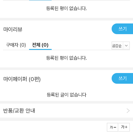
의 비전은 그 나라의 미래를 좌우한다. 그러나 아쉽게도 우리나라 역
등록된 평이 없습니다.
사의 혼이나 비전은 분명하지 않다. 또 주변국과의 역사 논리 다툼에
서 한국의 역사학계가 일본이 제시한 식민사관이나 중국이 내민 동북
쓰기
마이리뷰
공정을 논리적으로 반박하고 극복하지 못하고 있다. 고구려가 망한
이래 주체적인 입장 표명이 불가능한 우리의 역사에 다가온 말은 “주
구매자 (0)
전체 (0)
변을 알아야 한다”는 말일 것이다. 일본과 명나라, 건주여진과 몽골
등이 뒤섞여 치른 임진왜란 후에 유성룡은 “옛말에 ‘남에게 핍박을 받
등록된 평이 없습니다.
는 사람은 그 지혜가 깊다’고 한 것은 참으로 꾀가 깊어서가 아니라 형
세가 그렇게 만든 것이다”(『서애집』)라고 말했다. 이 서글픈 말이 오
쓰기
마이페이퍼 (0편)
늘날에도 여전히 유효하다.
등록된 글이 없습니다
반품/교환 안내