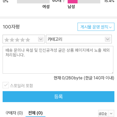
60대
15.4%
0%
여성
남성
사관이나 시대이념은 조화와 타협의 추구가 아닌 자만과 배타로 흐를
우려가 있다. 이러한 시대이념은 결국 그 역사인식의 차이로 말미암
아 정치 및 문화의 충돌로 나타날 수밖에 없다. 우리에게 몽골은? 몽
100자평
게시물 운영 원칙
골 지역은 우리 문화의 원형을 이루는 곳이다. 고대 동몽골 지역 사람
들의 이념과 사고방식을 잘 보여주는 것이 “성을 쌓고 사는 자는 반드
카테고리
시 망할 것이며, 끊임없이 이동하는 자만이 살아남을 것이다”라는 말
이다. 즉, 닫힌 사회는 망하고 열린 사회만 영원하다는 뜻이다. 미래를
사유했던 백남준이나 들뢰즈가 21세기의 사상을 유라시아-알타이 문
화권에서 찾고 있는 것도 이와 무관치 않을 것이다. 우리의 역사적.문
화적 뿌리를 지닌 몽골 지역은 과거에도 그렇고 현재는 물론 미래에
현재
0
/280byte (한글 140자 이내)
도 매우 중요하다. 그러나 이 지역의 가치가 높아질수록 이 지역에 대
스포일러 포함
한 한국의 체계적인 진출 전략 수립이 필요하며, 그 기본은 국가정체
성을 바탕으로 한 인문학적.경제학적 통합접근법이어야 한다. 이러한
등록
통합접근법의 창출을 위해서는 먼저 역사학이 앞장서야 한다. 즉, 사
실事實에 대한 연구를 통해 몽골을 포함한 유라시아-알타이 지역이
구매자 (0)
전체 (0)
우리와 어떤 문화적 정체성을 가지고 있는가를 제시해야 한다. 역사