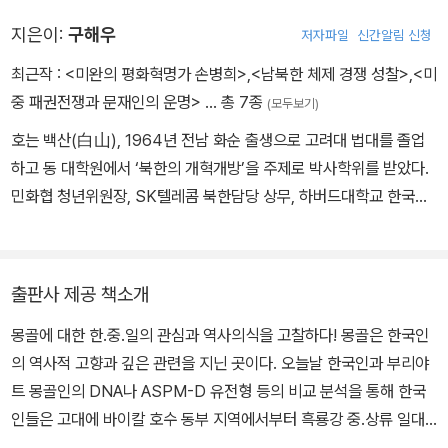
學) 한국학과 교수와 내몽고 적봉대학(赤峰學院) 홍산문화연구원
지은이:
구해우
저자파일
신간알림 신청
(紅山文化硏究院) 방문교수를 지냈다. 동양사회사상학회 부회장,
단군학회 부회장, 중국 내몽고홍산문화학회 회원 등으로 활동하고 있
최근작 :
<미완의 평화혁명가 손병희>
,
<남북한 체제 경쟁 성찰>
,
<미
다. 《요하문명과 한반도》, 《고조선문명의 기원과 요하문명》, 《3수 분
중 패권전쟁과 문재인의 운명>
… 총 7종
(모두보기)
화의 세계관》, 《동북공정 너머 요하문명론》 등 10권의 단독 저서와
호는 백산(白山), 1964년 전남 화순 출생으로 고려대 법대를 졸업
《동양사상의 시대 진단과 비전》, 《동몽골의 가치와 미래》 등 20권의
하고 동 대학원에서 ‘북한의 개혁개방’을 주제로 박사학위를 받았다.
공저를 출간한 바 있다.
민화협 청년위원장, SK텔레콤 북한담당 상무, 하버드대학교 한국학
연구소 객원연구원, 미래전략연원 원장, 통일부 정책자문위원, 중앙
대 북한개발협력학과 겸임교수, 국가정보원 북한담당기획관(1급) 등
을 역임하였고, 통일문제의 연구와 실천에 주력하고 있다. 현재는 미
출판사 제공 책소개
래전략연구원 원장이다. 저서로는 『미중 패권전쟁과 문재인의 운명
몽골에 대한 한.중.일의 관심과 역사의식을 고찰하다! 몽골은 한국인
(글마당 2019),『김정은 체제와 북한의 개혁개방』(나남출판사 202
의 역사적 고향과 깊은 관련을 지닌 곳이다. 오늘날 한국인과 부리야
1), 『통일선진국의 전략을 묻다』(2015, 공저) 등이 있다.
트 몽골인의 DNA나 ASPM-D 유전형 등의 비교 분석을 통해 한국
인들은 고대에 바이칼 호수 동부 지역에서부터 흑룡강 중.상류 일대
에 이르는 동몽골 지역에 살았던 사람들이라는 것이 밝혀졌다. 그리