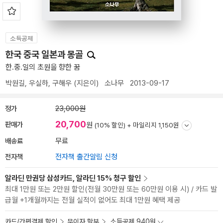
소득공제
한국 중국 일본과 몽골
한.중.일의 초원을 향한 꿈
박원길
,
우실하
,
구해우
(지은이)
소나무
2013-09-17
정가
23,000원
20,700
판매가
원
(10% 할인) +
마일리지 1,150원
배송료
무료
전자책
전자책 출간알림 신청
알라딘 만권당 삼성카드, 알라딘 15% 청구 할인
최대 1만원 또는 2만원 할인(전월 30만원 또는 60만원 이용 시) / 카드 발
급월 +1개월까지는 전월 실적이 없어도 최대 1만원 혜택 제공
카드/간편결제 할인
무이자 할부
소득공제 940원