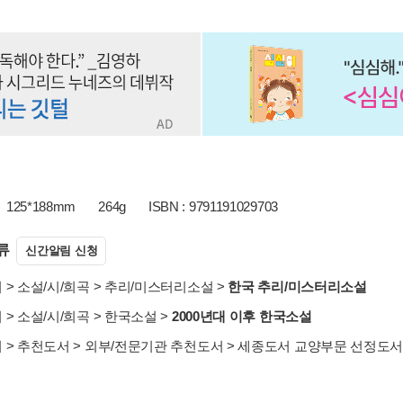
125*188mm
264g
ISBN : 9791191029703
류
신간알림 신청
서
>
소설/시/희곡
>
추리/미스터리소설
>
한국 추리/미스터리소설
서
>
소설/시/희곡
>
한국소설
>
2000년대 이후 한국소설
서
>
추천도서
>
외부/전문기관 추천도서
>
세종도서 교양부문 선정도