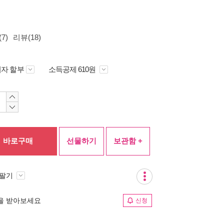
7)
리뷰(18)
자 할부
소득공제 610원
바로구매
선물하기
보관함 +
 팔기
림을 받아보세요
신청