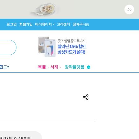
로그인
회원가입
마이페이지
고객센터
장바구니
(0)
투비컨티뉴드
펀드
북플
서재
창작플랫폼
투비컨티뉴드