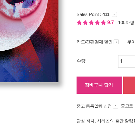
Sales Point :
411
9.7
100자평(
카드/간편결제 할인
무이
수량
장바구니 담기
중고로
중고 등록알림 신청
관심 저자, 시리즈의 출간 알