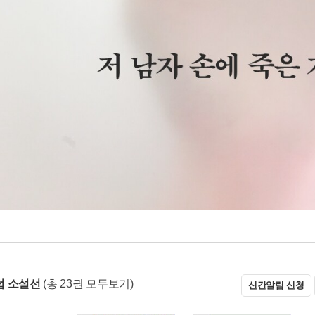
럽 소설선
(총 23권 모두보기)
신간알림 신청