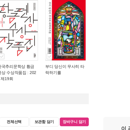
한국추리문학상 황금
부디 당신이 무사히 타
펜상 수상작품집 : 202
락하기를
5 제19회
전체선택
보관함 담기
장바구니 담기