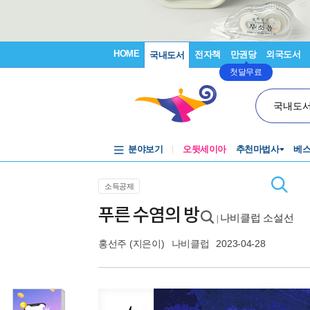
HOME
전자책
만권당
외국도서
국내도서
첫달무료
국내도
분야보기
오뒷세이아
추천마법사
베
소득공제
푸른 수염의 방
나비클럽 소설선
|
홍선주
(지은이)
나비클럽
2023-04-28