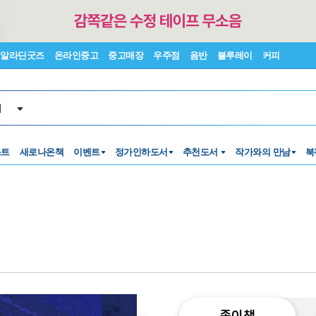
알라딘굿즈
온라인중고
중고매장
우주점
음반
블루레이
커피
서
스트
새로나온책
이벤트
정가인하도서
추천도서
작가와의 만남
북
종이책