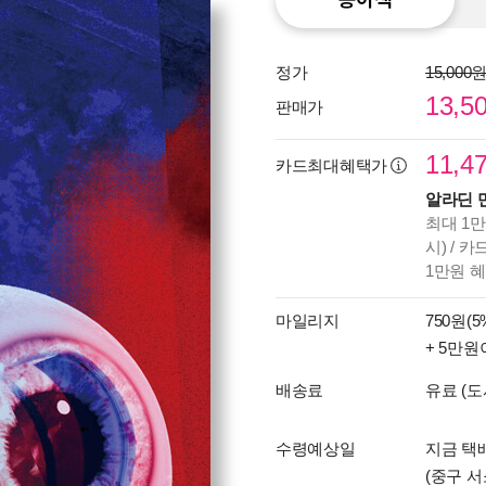
정가
15,000
13,5
판매가
11,4
카드최대혜택가
알라딘 
최대 1만
시) / 
1만원 
마일리지
750원(5
+ 5만원
배송료
유료 (도
수령예상일
지금 택배
(중구 서