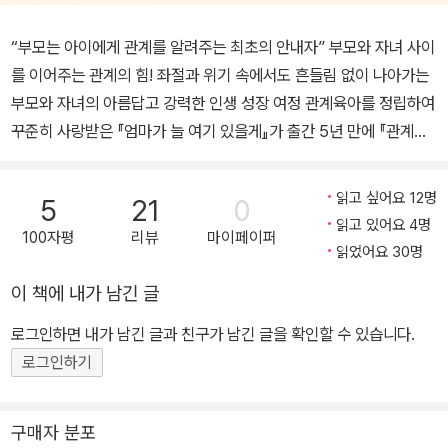
“부모는 아이에게 관계를 알려주는 최초의 안내자” 부모와 자녀 사이
를 이어주는 관계의 힘! 좌절과 위기 속에서도 흔들림 없이 나아가는
부모와 자녀의 아름답고 강력한 인생 성장 여정 관계육아를 정립하여
꾸준히 사랑받은 『엄마가 늘 여기 있을게』가 출간 5년 만에 『관계의
힘을 키우는 부모 심리 수업』이라는 이름의 스페셜 에디션으로 출간
되었다. 아이가 태어나면 부모들은 아이의 몸의 발달에는 관심을 두
읽고 싶어요 12명
5
21
0
지만 심리적 발달에 대해서는 잘 알지 못한다. 몸의 발달은 눈에 보이
읽고 있어요 4명
100자평
리뷰
마이페이퍼
지만 심리적 발달은 눈에 보이지 않는 내면적인 진행 과정이기 때문
읽었어요 30명
이다. 하지만 유아 때 부모와의 관계를 통해 쌓인 심리적 자본은 아이
이 책에 내가 남긴 글
의 평생을 좌우하는 강력한 힘이 된다. 책에서는 부모 자신의 내면을
되돌아보고 아이와의 관계를 회복하여 아이의 마음 문을 넓힐 수 있
로그인하면 내가 남긴 글과 친구가 남긴 글을 확인할 수 있습니다.
는 강력한 조언을 건넨다. 특히 아이의 생애 초기에 이루어지는 심리
로그인하기
적 탄생에 주목하여 부모가 꼭 기억해야 할 부모와 아이의 건강한 관
계 맺기 원칙을 제시하였다. 아이는 스스로의 힘으로 생존할 수 없는
구매자 분포
매우 약한 존재로 세상에 태어나는데 아이의 심리적 구조를 형성하는