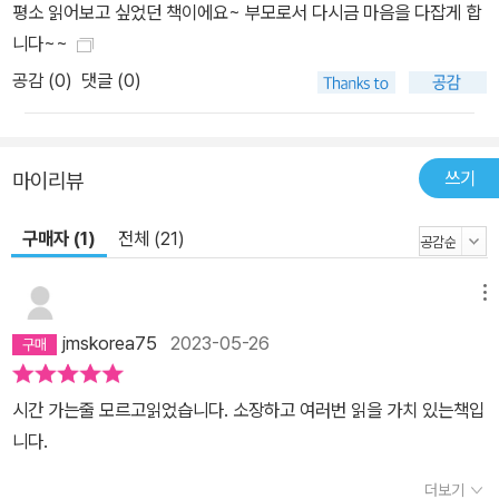
평소 읽어보고 싶었던 책이에요~ 부모로서 다시금 마음을 다잡게 합
탐색하고 다니다가 어려움을 겪을 때 부모에게 와서 심리적 연료를
니다~~
채우고 다시 세상을 탐색하러 가게 된다. 부모는 아이의 안전기지가
공감 (
0
)
댓글 (0)
되어야 하는 것이다. ‘부모’라는 안전기지를 통해 아이는 힘차게 자신
의 삶을 살아갈 수 있다. 책에서는 아이에게 모든 것을 해주어야 한다
는 불안과 강박에 사로잡힌 ‘완벽한 부모’보다는 이만하면 충분하다
는 여유를 가진 ‘그럭저럭 괜찮은 부모’의 시선을 갖자고 말한다. 누구
쓰기
마이리뷰
나 처음 되어본 부모의 자리, 조금 모자라고 부족해도 그 자리에서 최
구매자 (1)
전체 (21)
선을 다한 부모의 진심을 아이는 본능적으로 알아보기 때문이다. 또
한 내담자들의 심리 치유 과정에 담긴 따뜻한 시선은 부모 자신을 돌
아보게 만드는 통찰력을 선사하며, 내 아이가 살아가면서 좌절과 절
메뉴
망이 있더라도, 버텨주는 부모의 안정된 믿음을 통해 아이는 건강하
jmskorea75
2023-05-26
고 훌륭하게 자란다는 용기를 불어넣어준다. 이 책에 쏟아진 수많은
독자들의 찬사! -지금까지 읽은 수많은 자녀교육 서적 중 단연 최고! -
시간 가는줄 모르고읽었습니다. 소장하고 여러번 읽을 가치 있는책입
나와 아이 사이에 해결되지 않는 무언가가 있다면 반드시 읽어야 되
니다.
는 책! -부모로서, 한 인간으로서 성장하고 통찰하기 위한 심리 이론
의 모든 것을 말한다. -깊은 울림을 주는 가장 의미 있는 관계에 대하
더보기