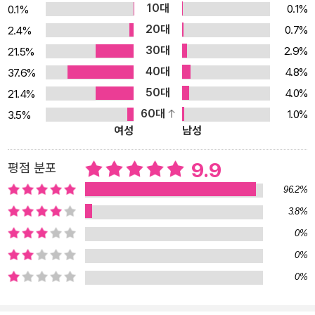
10대
0.1%
0.1%
결정적인 시기에 부모는 아이의 변함없는 안전기지로서 온전한 정서
20대
0.7%
2.4%
적 접촉을 해주어야 한다. 이 시기를 놓치지 않고 심리적 악순환이 반
30대
2.9%
21.5%
복되기 전에, 아이에게 필요한 부모의 역할이 무엇이며, 부모는 어떤
40대
마음으로 아이를 키워야 하는지『관계의 힘을 키우는 부모 심리 수업』
4.8%
37.6%
에서는 수십 년간의 연구와 경험에서 나온 탄탄한 심리적 이론과 다
50대
4.0%
21.4%
양한 사례를 통해 가슴으로 이해하고 핵심적으로 와 닿을 수 있는 구
60대
1.0%
3.5%
여성
남성
체적인 팁을 제시한다. 우리는 모두 관계 속에서 성장한다 건강하고
풍요로운 심리적 자본을 채워주는 책! 아이를 잘 키우기 위해서는 부
9.9
평점 분포
모인 ‘나’에 대한 자기이해를 먼저 하는 것이 좋은 부모로 향하는 가장
첫 번째 단계이자 핵심 과제이다. 자신에 대해 알지 못하면 내 의도와
96.2%
상관없이, 몸에 밴 무의식들이 내 아이를 힘들고 불편한 상황으로 이
3.8%
끌기 때문이다. 부모 자신에 대한 이해를 통해 의식화된 변화가 절실
0%
하다고 느낀 저자는 부모가 아이에게 보이는 무의식적인 반응적 행동
0%
을 의식적인 행동으로 변환시킬 수 있는 단계별 질문을 정리했다. 또
0%
한 부모는 아이의 심리적인 기초공사를 다지는 매우 중요한 존재이
다. 온몸이 부모에게 안겨서 받아들여지고, 수시로 원할 때마다 접촉