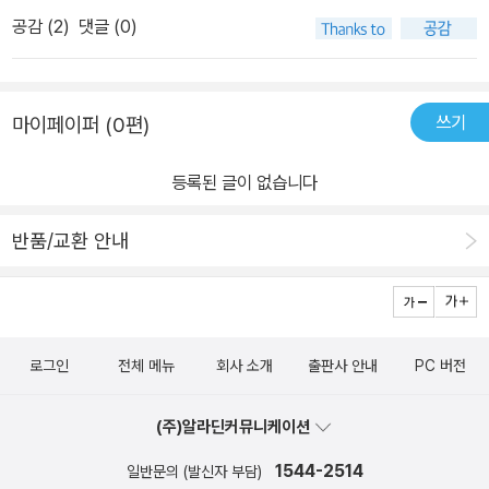
여! -강력한 깨달음의 책! 부모라면 읽어야 할 바이블!
공감 (
2
)
댓글 (0)
쓰기
마이페이퍼 (0편)
등록된 글이 없습니다
반품/교환 안내
로그인
전체 메뉴
회사 소개
출판사 안내
PC 버전
(주)알라딘커뮤니케이션
1544-2514
일반문의 (발신자 부담)