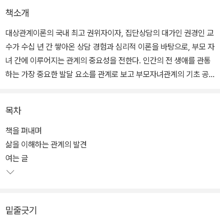
책소개
대상관계이론의 국내 최고 권위자이자, 집단상담의 대가인 권경인 교
수가 수십 년 간 쌓아온 상담 경험과 심리적 이론을 바탕으로, 부모 자
녀 간에 이루어지는 관계의 중요성을 전한다. 인간의 전 생애를 관통
하는 가장 중요한 발달 요소를 관계로 보고 부모자녀관계의 기초 공
사와 강력하고 든든한 심리적 자본인 관계 역량을 집중적으로 담았
다.
목차
관계 맺기의 시작은 자신과의 관계 맺기, 즉 ‘나에 대한 이해’이다. 전
책을 펴내며
체 8강으로 이루어진 책은 자녀를 잘 키우기 위해서 ‘나에 대해 아는
삶을 이해하는 관계의 발견
것’으로부터 출발해, 아이의 심리적 탄생인 마음의 발달 과정과 바람
여는 글
직한 부모와 아이의 관계 원리, 무심코 지나치지만 아이를 아프게 하
는 부모의 특성, 우리가 의식하지 못한 채 건강한 관계와 건강하지 않
은 관계를 만들어가는 심리적 이유 등을 다루었다.
밑줄긋기