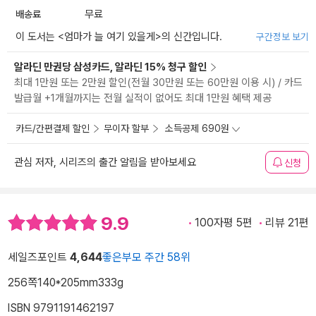
배송료
무료
이 도서는 <
엄마가 늘 여기 있을게
>의 신간입니다.
구간정보 보기
알라딘 만권당 삼성카드, 알라딘 15% 청구 할인
최대 1만원 또는 2만원 할인(전월 30만원 또는 60만원 이용 시) / 카드
발급월 +1개월까지는 전월 실적이 없어도 최대 1만원 혜택 제공
카드/간편결제 할인
무이자 할부
소득공제 690원
관심 저자, 시리즈의 출간 알림을 받아보세요
신청
9.9
100자평 5편
리뷰 21편
세일즈포인트
4,644
좋은부모 주간 58위
256쪽
140*205mm
333g
ISBN 9791191462197