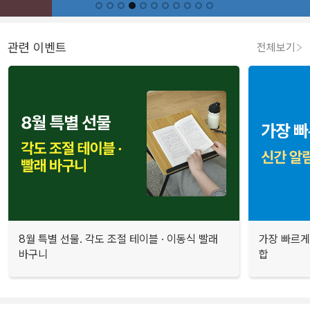
관련 이벤트
전체보기
8월 특별 선물. 각도 조절 테이블 · 이동식 빨래
가장 빠르게
바구니
합