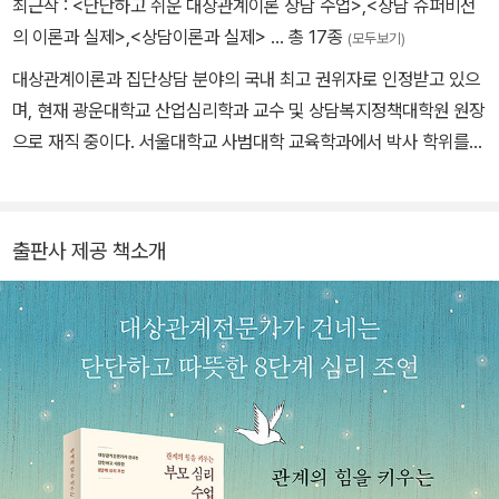
최근작 :
<단단하고 쉬운 대상관계이론 상담 수업>
,
<상담 슈퍼비전
의 이론과 실제>
,
<상담이론과 실제>
… 총 17종
(모두보기)
대상관계이론과 집단상담 분야의 국내 최고 권위자로 인정받고 있으
며, 현재 광운대학교 산업심리학과 교수 및 상담복지정책대학원 원장
으로 재직 중이다. 서울대학교 사범대학 교육학과에서 박사 학위를
받았고, 서울대학교 상담연구원으로 활동했다. 현재 한국기업상담학
회 회장을 맡고 있다. 인간의 전 생애를 관통하는 핵심을 ‘관계’로 정
의 하며, 부모와 자녀 사이의 관계부터 기업 내 조직 관계에 이르기까
출판사 제공 책소개
지 폭넓은 스펙트럼의 치유 사례를 보유하고 있다. 저서로는 『관계의
힘을 키우는 부모 심리 수업』, 『초심 상담실무자를 위한 집단 상담의
실제』 등이 있다.