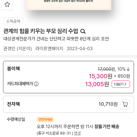
소득공제
관계의 힘을 키우는 부모 심리 수업
대상관계전문가가 건네는 단단하고 따뜻한 8단계 심리 조언
권경인
(지은이)
라이프앤페이지
2023-04-03
종이책
17,000
원,
10%
15,300
원
+ 850원
13,005
원
카드최대혜택가
더보기
전자책
10,710
원
수령예상일
양탄자배송
오후 12시까지 주문하면 밤 11시
잠들기전 배송
(중구 서소문로 89-31 )
변경