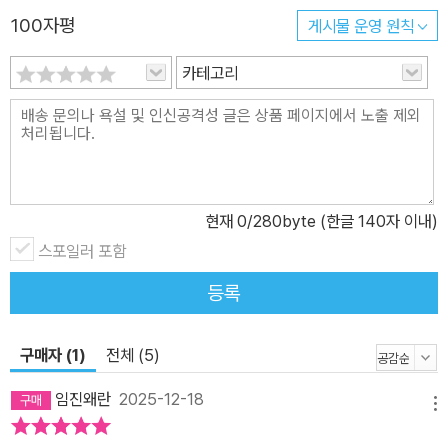
할 수 있는 시기에 ‘네가 아주 귀하고 소중하다, 너는 아주 중요한 존
100자평
게시물 운영 원칙
재다’라는 것은 말로만 전해지는 것이 아니라, 부모와 아이와 하는 수
카테고리
천 번, 수만 번의 눈빛, 어루만짐, 안아주기 등의 상호작용을 통해서
아이는 나라는 존재에 대한 세상의 관점, 부모의 관점을 내면으로 받
아들이고, 자아상과 성격을 형성하는 중요한 기반이 된다. 이 과정을
통해 세상은 살아갈 만 한 것이라는 믿음이 생기면, 이때 쌓은 심리적
자본의 힘으로 나머지 삶을 제대로 살아갈 수 있다. 공감해주고 정서
를 반영해주고 불안해할 때 버텨주면서 아이가 필요로 하는 심리적
현재
0
/280byte (한글 140자 이내)
기능을 충족시켜주는 것이다. 이런 부모 자신과 아이에 대한 이해를
스포일러 포함
바탕으로 바람직한 부모와 아이의 관계 원리, 아이를 아프게 하는 부
등록
모의 특성, 건강하지 않은 관계를 만들어가는 심리적 이유, 부모와 아
이의 효과적인 의사소통법 등도 함께 담아 자녀교육의 방향성을 짚어
준다. “저 나무가 죽은 것 같지? 그런데 봄이 오면 잎이 난단다. 네가
구매자 (1)
전체 (5)
저 겨울나무야.” 언제나 아이 존재를 버텨주는 힘에 대하여 높은 산을
임진왜란
2025-12-18
오를 때 조난을 당하거나 어려움을 겪으면 베이스캠프에서 재충전을
메뉴
하듯, 아이에게는 부모의 정서적 재충전이 중요하다. 아이가 세상을