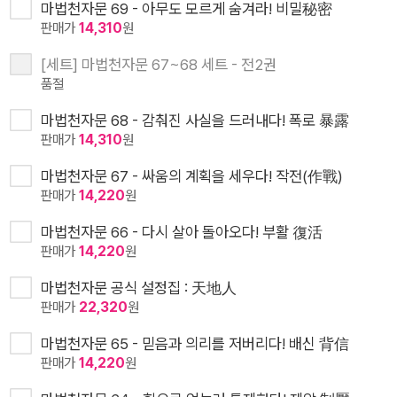
마법천자문 69 - 아무도 모르게 숨겨라! 비밀秘密
판매가
14,310
원
[세트] 마법천자문 67~68 세트 - 전2권
품절
마법천자문 68 - 감춰진 사실을 드러내다! 폭로 暴露
판매가
14,310
원
마법천자문 67 - 싸움의 계획을 세우다! 작전(作戰)
판매가
14,220
원
마법천자문 66 - 다시 살아 돌아오다! 부활 復活
판매가
14,220
원
마법천자문 공식 설정집 : 天地人
판매가
22,320
원
마법천자문 65 - 믿음과 의리를 저버리다! 배신 背信
판매가
14,220
원