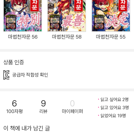
오공은 능력을 제대로 사용하지도 못한 채 가면 리더에 맞서 싸운
다. 그때 어디선가 나타난 시엔이 오공을 도와 함께 싸우지만, 두
사람 모두 가면 리더의 공격에 당하고 만다. 가면 리더는 오공의
몸에 무언가를 집어넣은 뒤, 사이온이 나타나자 미리 준비해 둔
폭탄을 터뜨리고 어디론가 자취를 감춘다. 니아의 능력에 의해 폭
마법천자문 56
마법천자문 58
마법천자문 55
발에 의한 피해는 막을 수 있었지만, 오공은 그만 쓰러지고 만다.
정신을 잃은 오공은 삼장이 부서져 가며 왜인지 자신을 원망하는
상품 인증
꿈을 꾸다가 소리를 지르며 깨어난다. 그 후, 오공은 이상한 모양
의 팔찌를 찬 노인에게 능력을 사고파는 가게에 대한 이야기를 들
공급자 적합성 확인
었다는 세 리더들의 말을 따라 리더들의 안식처, 리포소로 향한
다. 오공은 리포소 앞에서 무슨 이유에서인지 그곳에 나타난 시엔
을 만나 함께 들어가게 되는데…. 세계 각지에서 모인 리더만큼
읽고 싶어요 2명
6
9
0
온갖 정보가 모이는 그곳에서, 누군가가 오공과 시엔을 조용히 지
읽고 있어요 3명
100자평
리뷰
마이페이퍼
켜본다. 과연 그 인물의 정체는 누구일까? 또, 두 사람에게 무슨
읽었어요 19명
일이 벌어질까? 57권 필수 어휘 20선 記號 기호 落書 낙서 情
이 책에 내가 남긴 글
報 정보 暗號 암호 功擊 공격 警報 경보 統治 통치 治安 치안