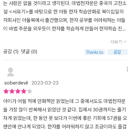
는 사람은 없을 것이라고 생각된다. 마법천자문은 중국의 고전소
을 많이 하면서 책을 예전 아이들보다는 많이 안 보는 것 같아요.
설 <서유기>를 바탕으로 한 아동 한자 학습만화로 북이십일의
그래서 어휘력이 부족할 수 밖에 없는데 한자를 이렇게 재미있는
자회사인 아울북에서 출간했으며, 한자 공부를 어려워하는 아들
만화를 보면서 어휘를 배우니 너무 알찹니다.57권에는 초판 한
이 바법 주문을 외우듯이 한자를 학습하게 만들어 한자학습 진입
정 특별 엽서를 증정하고 있습니다.작가님의 메시지와 사진도 뒷
장벽을 획기적으로 낮춘 기념비적인 작품이다. 마법주문을 외우
장에 담겨 있어서 더 소중하게 다가오네요.또 스페셜 카드가 있는
더보기
듯이 한자를 학습하게 만든 것은 TV 에니메이션으로 개봉한 것
데... 한자 어휘 카드 20장, 캐릭터 카드 3장이 있지요.아마도 꾸
공감 (
1
)
댓글 (0)
이 한몫했으며, 10년이 지난 지금은 기술의 발달로 인해 증강현
준하게 마법천자문을 읽어오셨던 독자들은 아시겠지만 54권부
실(AR)로 그 효과를 대신하고 있다. 책을 읽으면서 마법천자문
터 새로운 마공앱(마법천자문 공식 앱 )과 AR 콘텐츠를 통해서
앱을 열어 증강현실(AR)을 구동하면 마치 눈 앞에서 만화 캐릭터
메뉴
스마트폰을 통해서 카드를 활용해 볼 수가 있어서 아주 재미있게
가 살아 움직이는 것을 볼 수 있다. (마법주문(한자학습)을 신나
soberdevil
2023-03-23
게임하고 공부도 되는 것 같습니다.이번 57권에서 사용되는 초
게 따라하는 아이를 눈앞에서 볼 수 있을 것이다.) 2003년 [불어
등 필수 어휘 20개가 앞페이지에 소개가 됩니다.책을 본격적으
라! 바람 풍風]이란 이름으로 1권이 발매되었으니 년수로는 10년
로 읽기 전에 어휘의 의미를 미리 읽고 책을 읽으면 더 재미있고
아이가 어릴 적에 만화책만 읽었는데 그 중에서도도 마법천자문
째 연제중인 것을 보면 마법천자문의 인기를 실감할 수 있을 것이
맥락을 파악하기 쉽겠죠?기호, 신호, 정보, 경보, 낙서, 암호, 보
을 가장 많이 반복해서 읽었던 것 같다. 집에서 30권까지는 줄기
다. 특별히, 이번 57권에는 초판한정으로 만화가의 사인이 수록
수, 보고, 문서, 서고, 온당, 부당, 공격, 목격, 통치,당연, 습격, 충
차게 읽었는데, 한 동안 못 보다가 이번에 좋은 기회에 57권을 오
되어 있는 특별엽서와 만화카드가 함께 수록되어있다. 57권의
격, 치안, 치료 입니다.56권에서 거대 지네 괴물을 물리치는데 성
랜만에 만나게 되었다. 한자를 어려워하지 않고 조금이라도 즐겁
이야기는 리더시험에 떨어진 오공이 소스시티의 미리내 거리를