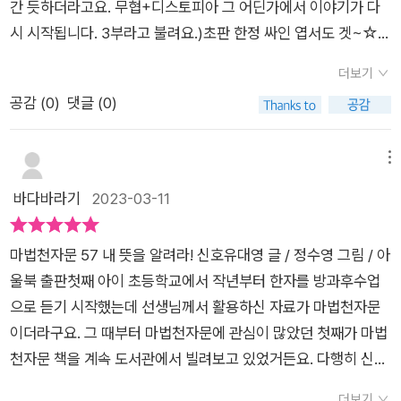
간 듯하더라고요. 무협+디스토피아 그 어딘가에서 이야기가 다
졌지만아람치는 합격...​이로써 아람치는 오공과 함께 하지 못해
시 시작됩니다. 3부라고 불려요.)초판 한정 싸인 엽서도 겟~☆​전
아쉽지만리더 아카데미에 입학했죠​미리내 거리를 걷다가리더 등
작과 달리, 3부에서는 한자보다 어휘에 더 집중을 하는 게 눈에
록축제에서 떨어진세 명을 우연히 만나게 됩니다 ​그러던 중 의문
더보기
띄어요. 현직 중학교 선생님이 감수를 하기에 어휘 쪽으로 방향이
의 가면 리더를 만나게 됐고,가면 리더는 오공을 포함한 4명을 차
공감 (
0
)
댓글 (0)
잡힌 걸까 짐작이 되는데 너무 어려운 한자가 많았던 전작에 비
례로 공격합니다​사기캐 같은 이 가면 리더의 능력은상대방의 능
해, 부모 입장에서는 이쪽이 더 학습에 유익해 보입니다. 새로워
력을 흡수할 수 있었고,​싸움에 밀리던 중시엔의 도움으로 위기를
진 AR 앱으로 어휘 반복학습도 가능하고요.​수상한 리더들을 도
메뉴
모면할 수 있었어요​잠시 정신을 잃은 오공은꿈 속에서 삼장이 등
와 밤거리를 헤매던 오공, 빌런인 주름 가면을 만나 전투를 하게
바다바라기
2023-03-11
장했지만​자신을 기억하지 못하는오공에게 탓하는데요​얼른 삼장
되고, 그사이 이상한 마법을 주입당해요.​리더 대장 사이온 덕분에
을 기억해 줬으면 ㅠㅠ​나머지는 <마법 천자문 57권>을자세히
목숨은 구하지만 알 수 없는 꿈과 이상한 증상이...그꿈, 삼장인
읽어보시며즐겨보시길!!^^​초판 한정 엽서57권 초판 한정으로작
마법천자문 57 내 뜻을 알려라! 신호​유대영 글 / 정수영 그림 / 아
가?!?이전 사건의 원인을 파악하기 위해 시엔과 리포소를 찾지만
가의 싸인이 담겨있는​마법천자문 멋진 엽서가함께 동봉되어있어
울북 출판첫째 아이 초등학교에서 작년부터 한자를 방과후수업
또 사건사고가 생겨버리고 그때 리포소의 주인인 이향의 등장! 과
요~AR 마공앱<마법 천자문>의 새로운 기능을 만나보신적 있으
으로 듣기 시작했는데 선생님께서 활용하신 자료가 마법천자문
연 오공은 무사히 빠져나갈 수 있을까요? 그리고 아람치와 다시
신가요?​저도 54권 부터 새롭게 선보인마공앱을 통해서 한자 어
이더라구요. 그 때부터 마법천자문에 관심이 많았던 첫째가 마법
만날 수도 있을까요? 주름 가면의 정체는?? 58권이 기다려집니
휘를배워 볼 수 있다는 사실을 알고깜짝놀랐어요~​AR과 함께 즐
천자문 책을 계속 도서관에서 빌려보고 있었거든요. 다행히 신간
다.마지막 장 실전 테스트에는 심화 테스트도 실려있어 문해력까
길 수 있으니한자 카드의 앞면과 책표지,AR 표시가 적혀있는 페
을 제외한 전권이 도서관에 있었어요.얼마나 인기가 인기가 많은
지 기를 수 있습니다.한자와 국어 어휘를 골고루 성장시키는! 새
더보기