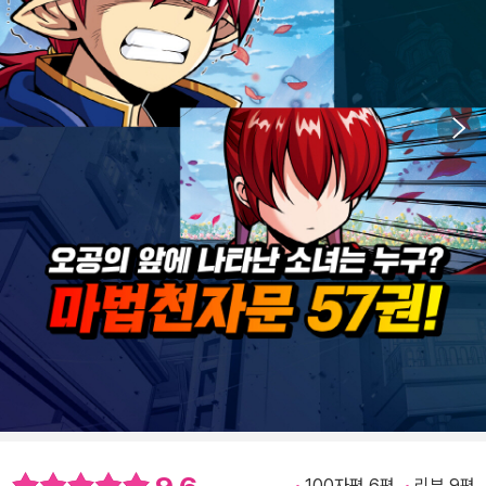
100자평 6편
리뷰 9편