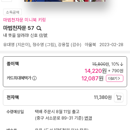
소득공제
마법천자문 미니북 키링
마법천자문 57
내 뜻을 알려라! 신호 信號
유대영
(지은이),
정수영
(그림),
강용철
(감수)
아울북
2023-02-28
종이책
15,800
원,
10%
14,220
원
+ 790원
12,087
원
카드최대혜택가
더보기
전자책
11,380
원
수령예상일
택배 주문시 8월 11일 출고
(중구 서소문로 89-31 기준)
변경