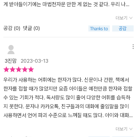
공을 하죠. 그리고 아공과 아람치는 리더 등록 축제에 참가하지
게 받아들이기에는 마법천자문 만한 게 없는 것 같다. 우리 나라
배회하면서 시작된다. 오공은 미리내 거리에서 세명의 예비 리더
만, 오공은 사이온에게 패해서 리더 시험에 떨어지고, 아람치는 7
말에 한자어로 된 단어들이 많아서 한자어를 필수적으로 학습해
(기어, 수봉, 우지크)를 만나게 된다. 그 들은 능력을 사고 팔 수
더보기
등급으로 합격하죠.시험에 합격한 아람치는 리더 아카데미에 입
야 하는데, 이 책을 통해 한자 어휘를 학습하고, 20개의 초등 필
있는 가게를 찾고 있었는데 능력을 팔아서 집을 돕고 싶다는 리더
공감 (
0
)
댓글 (0)
학을 하지만 오공은 떨어져 절친과도 헤어져....씁쓸한데요.​리더
수 어휘를 익히며, 그와 관련된 유의어, 반의어, 연상어도 함께 학
들의 이야기에 오공은 가게 찾기를 도와주기로 한다. 그런데 갑자
아카데미에 떨어지고 홀로 거리를 거닐던 오공은 리더의 능력을
습해볼 수 있다. 이야기 속에서 자연스럽게 어휘릐 쓰임새를 익히
기 가면(하회탈)을 쓴 리더가 나타나서 오공과 예비 리더 세명을
사고팔 수 있는 가게를 찾는 무리를 만나게 되면서 그들과 친구가
며 AR퀴즈를 통해 뜻을 확인해볼 수도 있다. 마공앱을 통해 증강
메뉴
공격하기 시작하는데 가면 리러의 압도적인 능력에 고전을 면치
됩니다.소스시티 어딘가에 그림 암호를 표시해 뒀는데 , 그 그림
현실을 체험할 수 있어 좋았다. 57권에는 아람치가 리더 아카데
3진맘
2023-03-13
못하고 있다. 이때, 어디선가에서 나타난 시엔이 오공을 도와 함
에 손을 대면 마법진이 펼쳐지며 어떤 문이 나타나면서 그 문으로
미에서 있었던 일을 일기로 쓴 것을 보고 푸는 문제가 있는데 24
께 싸우지만 가면 리더의 공격엔 속수무책으로 당하고 만다. 가면
들어가면 리더의 능력을 거래할 수 있다고 말이죠.그러나 미리내
개의 유형 퀴즤를 통해 체계적이고 완벽하게 한자 학습을 마무리
리더는 오공의 몸에 무엇가를 집어넣었으며 오공과 리더시험에
우리가 사용하는 어휘에는 한자가 많다. 신문이나 간판, 책에서
거리에서 수상한 가면을 쓴 적이 나타나 능력을 흡수하는 능력으
해볼 수 있을 것 같고 긴 글 속에서 뜻을 추론해보는 연습에 적합
서 승리한 사이온이 나타나자 폭탄을 터트리고 사라진다. 니아의
한자를 접할 때가 많았지만 요즘 아이들은 예전만큼 한자와 접할
로 그 친구들의 리더의 능력을 빼앗고 마는데요. 이를 본 오공은
한 것 같다. 만화 중간중간 아이들이 어려워할만한 어휘가 등장하
능력으로 폭팔에 의한 피해는 막을 수 있었지만 이미 오공은 정신
수 있는 기회가 적다. 독서량도 많이 줄어 다양한 어휘를 습득하
이상한 가면을 쓴 적과 싸워보지만 힘에 부칩니다. 능력을 쓰면
면 책 상단과 하단에 따로 정리해두어 학습에 도움이 되고, 한자
을 잃은 뒤었다. 정신을 잃은 오공은 꿈속에서 삼장을 만나게 된
지 못한다. 문자나 카카오톡, 친구들과의 대화에 줄임말을 많이
바로 흡수를 해 버리니.....다행히 카곤의 대표 시엔이 나타나 도
를 따라쓰는 페이지까지 있다.57권에서는 잠시 정신을 잃은 오
다. 드디어 등장하는 삼장 과연 꿈속에서 오공에게 무슨 말을 하
사용하면서 언어 파괴 수준으로 느껴질 때도 많다. 아이와 대화를
움을 주어 능력을 빼앗기지 않게 되었지만, 싸움 후 털썩 쓰러져
공이 꿈속에서 드디어 삼장을 만나게 되는데 자신을 기억하지 못
고 싶었던 것일까? 정신을 차린 뒤 오공은 이상한 모양의 팔지를
하다보면 내가 사용한 어휘를 이해하지 못해 흐름이 뚝뚝 끊어진
정신을 잃고 맙니다.그리고 그 잠깐의 혼몽의 시간 속에서 오공은
하는 삼장.. 안타까웠다. 이번 마법천자문 신호편에서는 초판 한
더보기
찬 노인에게 능력을 사고파는 가게에 대한 이야기를 리소포에서
다는 느낌을 받을 때도 있다. 책을 읽다가 모르는 어휘 때문에 책
삼장을 만나게 되는데요.드디어 삼장의 등장인가 했는데... 아주