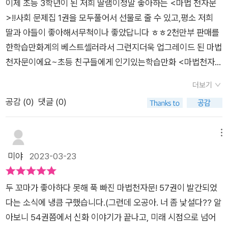
현실 기술(AR)을 체험할 수 있는데요. 24개 유형의 퀴즈를 풀면
이제 초등 3학년이 된 저희 딸램이정말 좋아하는 <마법 천자문
종종 읽어보면 좋을 듯하다.<저학년 서평> 이 책을 읽고 어떤
서 한자를 정확하게 알 수 있어 좋더라고요. 책에 나오는 한자를
>!!​사회 문제집 1권을 모두풀어서 선물로 줄 수 있고,​평소 저희
생각을 하였냐면 손오공이 삼장과 만났는데 손오공이 삼장을 기
활용한 필수 어휘도 따로 정리해둬도 좋네요. 이야기가 끝나고 실
딸과 아들이 좋아해서무척이나 좋았답니다 ㅎㅎ​2천만부 판매를
억하지 못해 놀랐다. 이 책은 우리 같은 아이들이 한자 공부하기
전 테스트를 풀고 한자를 따라 쓰는 문제도 나와요. 구성이 알차
한학습만화계의 베스트셀러라서 그런지더욱 업그레이드 된 마법
좋은 책이다. 왜냐하면 만화로 되어 있어 읽기 좋아서이다.<고학
네요.​​​​​​​​​출판사에서 도서를 제공받아 읽은 후 작성한 리뷰입니다.
천자문이에요~​​​​​초등 친구들에게 인기있는학습만화 <마법천자문
년 서평> 손오공과 시엔이 가면 리더에게 생각보다 쉽게 당해
>은​일상에서 자주 사용되는 한자 어휘와 함께​알고 넘어갔으면
서 놀랐다. 가면 리더가 능력을 흡수해서 신기했다. 가면 리더가
더보기
하는사자성어들을 재밌게 익힐 수 있는 점이 좋았어요​물론 글밥
손오공한테 무엇을 넣었는지 정체는 무엇인지 궁금하다. 손오공
공감 (
0
)
댓글 (0)
책이 무척 좋지만,만화의 장점인​글로 익히는 것보다빠르게 배울
이 리포소에서 먹은 게 얼마나 맛있는지도 궁금하다. 아람치가 느
수 있고,​상황에 맞는 한자 어휘를기억 할 수 있을 것 같아요 ^^​저
낀 감정이 무엇인지 알 것 같다. 이 책은 한자를 배우고 싶지만 어
도 맨 처음 10권까지의줄거리만 알고 있었다가​오랜만에 읽어보
메뉴
려운 그런 친구에게 추천하고 싶다.신호(信號) - 서로의 생각을
니앞내용을 꼼꼼히 알고 읽어봐야 겠어요~​시엔을 포함한 오공과
미야
2023-03-23
알리기 위해 미리 정해 놓은 일정한 표시p.38유비무환(有備無
등장인물들이자신들의 능력으로거대 지네 괴물을 무찌를 수 있
患) - 미리 준비되어 있으면 걱정할 것이 없음.p.74리더들은 대
었어요​그 후, 재난이 진정되고,한창 마을을 복구하는 작업 중​리더
가를 받고 정보(情報)를 팔기도 해. 때론 그 대가가 자신의 보수
두 꼬마가 좋아하다 못해 푹 빠진 마법천자문! 57권이 발간되었
관리부 대장 사이온이오공을 갑작스레 공격하게 됩니다​다행히
(報酬)보다 크기도 하고.[출판사로부터 도서만 제공받았습니다]
다는 소식에 냉큼 구했습니다.(그런데 오공아. 너 좀 낯설다?? 알
사이온의 부하가 축제가 모두 끝날때까지 기다려보자고 말린상
아보니 54권쯤에서 신화 이야기가 끝나고, 미래 시점으로 넘어
황에서​오공과 아람치는리더 등록 축제에 참가했고,​오공은 떨어