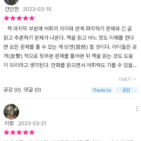
가 팔린 학습만화계의 베스트 셀러이다. 많이 팔렸다는 것은 그만
2,000만부 판매 신화를 달성했다. 청소년 권장 도서에 항상 포함
에 참가해 시험을 치는 이야기가 나왔는데요. 오공은 시험에 떨어
간단한
2023-03-15
큼 책이 좋다는 말이다. 교육인적자원부 후원 교육산업 대상에서
되어 있는 베스트셀러 학습만화다. 업그레이드 된 AR 학습을 통
지고 아람치는 합격했었죠. 이번 책에서는 오공이 혼자서 돌아다
출판물 분야 대상을 수상하였고, 한국간행물윤리위원회에선 청
해 자연스러운 한자 학습이 가능하다. 실전 테스트에는 24개 유
니다가 세 명의 새로운 사람들을 만나는 것으로 이야기가 시작됩
소년 권장도서로 선정, 한국문화콘텐츠진흥원에서는 문화산업진
형의 퀴즈를 풀 수 있는데 수준이 점점 높아지는 것 같다. 집중해
책 마지막 부분에 어휘의 의미와 관계 파악하기 문제와 긴 글
니다. 그러다가 적의 갑작스러운 공격을 당하게 됩니다. 하지만
흥기금 지원 사업 개발도서로 선정된 수상내역들은 이 책의 위상
서 읽지 않았으면 문제를 푸는게 쉽지 않다. 긴 글을 읽고 푸는 문
읽고 추론하기 문제가 나온다. 책을 읽고 어느 정도 이해를 한다
오공은 능력을 쓸 수가 없습니다. 적은 상대방의 능력을 흡수하기
을 대신한다. 또, 책의 후반에는 책을 읽는 아이들의 문해력을 높
제는 문해력과 어휘력, 이해력을 요하는 문제들이 많다. 어휘를
면 모든 문제를 풀 수 있는 게 당연(當然) 할 것이다. 아이들은 공
때문이죠. 이렇게 새로운 캐릭터와 새로운 공격 능력이 계속 나오
이기 위한 추가 콘텐츠를 수록하여 책의 가치를 더하고 있다.​*본
통해 나만의 문장을 만들 때 특히 어려워 했는데 57권에는 특히
격(攻擊) 적으로 뒷부분 문제를 풀어본 뒤 책을 읽는 것도 도움
니 마법천자문이 재미있을 수밖에 없네요. 이런 장면에서 흡수,
서평은 출판사로부터 도서를 제공받아 작성하였습니다.
나 보통 때 잘 사용하지 않는 어휘가 많아서 더 그랬던 것 같다.
이 되리라고 생각된다. 만화를 읽으면서 어휘력도 기를 수 있을
주입 등의 한자를 사용하며 한자의 모양과 뜻을 보여줍니다. 아이
어떤 어휘를 풍성하게 만나게 될지 58권 다음 이야기가 기다려
것이다. 필수 어휘 20선에서 이번권에 나오는 단어에 대한 뜻풀
들이 자연스럽게 한자를 익힐 수 있겠죠. 57권에서는 삼장이 등
더보기
진다. 한자를 재미있게 익히고 싶은 분들, 독서를 하지만 독해나
이를 잘해 두었다. 유의어, 반의어, 연상어도 나와 아이들의 어휘
장합니다. 기다리던 삼장의 등장에 아이가 기뻐하네요. 하지만 오
공감 (
0
)
댓글 (0)
이해력에 어려움을 겪는 분들이 이 책을 읽으면 많은 도움을 얻을
력을 늘리는 데 도움이 될 것이다. 마법천자문을 다 읽어보기는
공은 삼장의 이름도 기억하지 못하는데요. 산산이 부서지는 삼장
수 있다.​[출판사에서 도서를 무상으로 제공받아 솔직하게 작성하
처음인 듯하다. 이전의 책 정보(情報)를 알고 읽으면 좋겠지만
이 안타깝네요.​만화 중간중간 아이들이 어려워할 만한 어휘는 책
였습니다]
모르더라도 읽는데 문제없는 듯하다. 중간중간 아이들에게 어려
메뉴
상단과 하단에 정리해뒀어요. 한자와 함께 소개하며 뜻을 풀이해
운듯한 한자어들은 뜻풀이를 해 두었다. 글자가 작아서 안 읽고
이랑
2023-03-21
주니 아이들이 고급 어휘를 익히는 데 도움이 됩니다. 책을 읽다
넘어가는 경우도 있을 수 있어 주석 글자도 조금 더 크게 했으면
보면 AR이 표시된 페이지가 있어요. 여기서 마공앱을 통한 증강
좋았을 것이다. 아이들의 서고(書庫)에 마법천자문을 보관하고