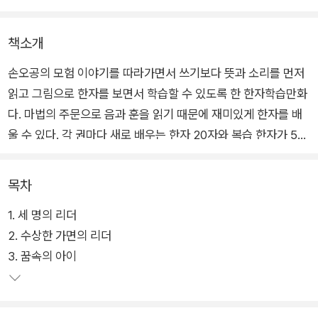
책소개
손오공의 모험 이야기를 따라가면서 쓰기보다 뜻과 소리를 먼저
읽고 그림으로 한자를 보면서 학습할 수 있도록 한 한자학습만화
다. 마법의 주문으로 음과 훈을 읽기 때문에 재미있게 한자를 배
울 수 있다. 각 권마다 새로 배우는 한자 20자와 복습 한자가 50
회 가량 반복되며 8급에서 1급 한자가 함께 구성되어 있다. 쉬운
한자 속에서 어려운 한자까지 자연스럽게 배울 수 있게 한 것이
목차
다.
1. 세 명의 리더
2. 수상한 가면의 리더
재미있는 이야기를 읽으면서 마법의 주문을 외우다 보면 어느새
3. 꿈속의 아이
신규한자 20자는 물론, 예전에 배운 한자들까지 머리에 쏙쏙 집
어넣게 된다. 여기에 한자 낱자 두 개를 붙여 만드는 단어마법, 한
개의 낱자를 다양한 낱자들과 합쳐 확장하는 단어확장마법 등을