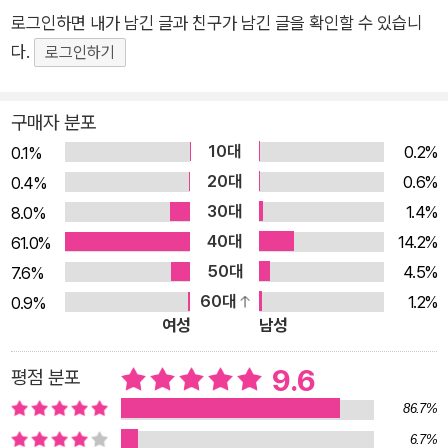
當然 당연 治療 치료 報酬 보수 襲擊 습격 不當 부당 穩當 온
로그인하면 내가 남긴 글과 친구가 남긴 글을 확인할 수 있습니
당 報告 보고 目擊 목격 文書 문서 書類 서류 信號 신호 衝擊
다.
로그인하기
충격 ◆시리즈 소개◆ (1) 대한민국 어린이들의 필독서이자 AR
로 즐기는 국내 유일의 한자 학습만화 『마법천자문』! 2,000만 독
구매자 분포
자가 선택한 마법천자문은 2003년 첫 출간된 이후, 지난 20년간
10대
0.2%
0.1%
한자 학습의 열풍을 일으키며 어린이들에게 큰 사랑을 받아왔습
20대
0.6%
0.4%
니다. 『마법천자문』1~53권은 각 권 별로 등장하는 신규 한자 20
30대
1.4%
8.0%
자를 만화 속 이야기에 나오는 한자 마법을 통해 재미있게 익힐
40대
14.2%
61.0%
수 있도록 구성했습니다. 권수를 더해갈수록 저절로 암기되는 한
50대
4.5%
7.6%
자의 양은 늘어나고, 한자 낱자 두 개를 붙여 만드는 단어마법과
60대
1.2%
0.9%
한 개의 낱자를 다양한 낱자들과 합쳐 확장하는 단어확장마법까
여성
남성
지 읽고 나면 한자 능력이 부쩍 향상됩니다. 54권부터『마법천자
문』은 1~53권을 통해 익혔던 하나하나의 한자들을 ‘어휘력’이라
9.6
평점 분포
는 한층 고차원적인 방식으로 접근합니다. 우선 국어 학습과 연계
86.7%
하여 초등학생이 꼭 알아야 할 한자 어휘 20개를 선정하고, 유의
6.7%