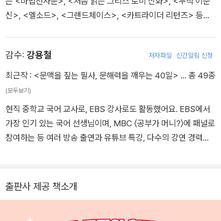
는 <마법천자문>, <처음 읽는 그리스 로미 신화>, <무적 이순
신>, <엘소드>, <그랜드체이스>, <카트라이더 리턴즈> 등이
있습니다.
감수:
강용철
저자파일
신간알림 신청
최근작 :
<문맥을 짚는 필사, 문해력을 깨우는 40일>
… 총 49종
(모두보기)
현직 중학교 국어 교사로, EBS 강사로도 활동했어요. EBS에서
가장 인기 있는 국어 선생님이며, MBC 〈공부가 머니?〉에 패널로
참여하는 등 여러 방송 출연과 유튜브 특강, 다수의 강연 경력이
있어요. 현재 경희여자중학교에서 교편을 잡고 있으며, 교과서 집
필 등 우리나라 국어 교육 전반에서 많은 활동을 하고 있어요.
출판사 제공 책소개