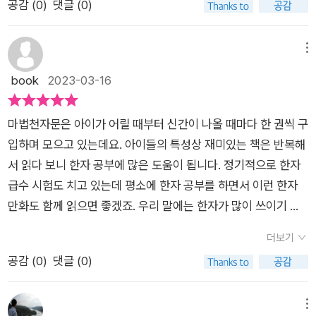
정부록으로 특별엽서도 제공하고 있어 다른 호보다 특별한 느낌
공감 (
0
)
댓글 (0)
듣게 게되었다는 것을 알게되고 그 곳으로 향한다. 리소포 앞에
의 흐름을 이해하거나 의미를 파악하는데 어려워 하는 경우도 많
잠깐! 그것도 오공을 잔뜩 원망하네요. ㅠ.ㅠ​괴력을 소유한 오공
이 든다.
도착한 오공일행은 시엔을 그곳에서 만나게 되고 그들을 조용히
다. ​마법천자문이 처음 나왔을 때 어려운 한자를 친근한 오공이라
을 상대로 전혀 밀리지 않았고, 또한 상대의 능력을 빼앗고 여러
관찰하는 의문의 인물에 대한 궁금증을 남긴체 이야기는 마무리
는 캐릭터를 사용하여 습득할 수 있도록 하는 획기적인 기획으로
메뉴
능력을 연달아 사용한 걸로 보아선 가면을 쓴 새로운 적은 삼국에
된다.​ 이번 책에서는 총 20개의 필수 어휘가 등장한다. 부르짓을
아이들보다 부모들이 더 좋아했던 기억이 있다. 이 책을 통하지
book
2023-03-16
몇 안되는 상급 리더로 판단되는데...게다가 상당히 지능적이기도
'호(號)'로 끝나는 기호(記號), 암호(暗號)와 신호(信號). 깊을
않고 이 한자를 볼 수 있는 기회가 있을까 싶은 어려운 한자도 쉽
하고요. 과연 수상한 가면을 쓴 새로운 적은 누구일까요?그리고
말할 '보(報)로 이루어진 정보(情報), 보수(報酬,) 보고(報告),
게 접할 수 있게 했다. 57권 신호에는 어른인 내가 익히기에도 어
리더의 능력을 사고팔 수 있는 가게의 존재를 알려주었다는 이상
마법천자문은 아이가 어릴 때부터 신간이 나올 때마다 한 권씩 구
경보(警報)가 등장하며, 글 ‘서(書)’로 이루어진 낙서(落書). 문
려운 한자가 등장한다. 아이가 평소에 잘 사용하지 않아 어?라고
한 팔찌를 한 노파는 누구이며? 삼국에 거대한 재앙이 일어날 때
입하며 모으고 있는데요. 아이들의 특성상 재미있는 책은 반복해
서(文書), 서고(書庫)가 나온다. 외에도 온당(穩當), 당연(當
반응하는 어휘도 있어서 많은 도움이 되었다. 한자는 음절마다 의
나타나는 수수께끼의 인물이기도 한 것 같은 이 노파를 시엔과 오
서 읽다 보니 한자 공부에 많은 도움이 됩니다. 정기적으로 한자
然), 부당(不當), 습격(襲擊), 공격(攻擊), 충격(衝擊), 목격(目
미로 하나 하나 풀어서 이해할 수 있어서 어휘력과 이해력을 높이
공은 찾아낼 수 있을까요?자꾸만 이상한 일에 휘둘리는 오공의
급수 시험도 치고 있는데 평소에 한자 공부를 하면서 이런 한자
擊), 치안(治安), 통치(統治), 치료(治療)가 책에 소개되지만 5
는데 도움이 된다. 추가로 제공된 카드로 게임을 하면서 자연스럽
앞날은 어떻게 될지 어서 다음화 58권이 읽고 싶습니다.​​​#삼장 #
만화도 함께 읽으면 좋겠죠. 우리 말에는 한자가 많이 쓰이기 때
7권까지 진행되면서 소개된 한자인 만큼 획이 많고 뜻도 쉽지 않
게 습득할 수 있는 건 처음부터 마음에 들었다. 필수 어휘와 연관
마법천자문57 #혼세마왕 #한국어문회 #대한검정회 #한자교육
문에 한자를 잘 알아야 고급 어휘도 사용할 수 있기 때문에 어릴
아 외우기 쉽지 않은 난이도의 한자로 보여진다. 하지만, 이야기
된 단어가 이야기 속에 자연스럽게 등장해서 어휘력이 폭발할 수
더보기
진흥회#한자시험 #한자자격증 #학습만화 #손오공 #한자마법 #
때부터 한자를 공부해야 합니다. 아이가 마법 천자문을 재미있게
의 중간중간 중간에 등장하면서 상황에 맞는 쓰임을 보이기에 음
있다. 57권에는 삼장이 등장하여 더 흥미로웠다. 57권 초판 한정
공감 (
0
)
댓글 (0)
어휘력강화#책추천
읽으면서 한자를 자연스럽게 익힐 수 있어서 참 좋네요. ​​이번 57
과 뜻에 따른 문맥을 파악하기엔 마법천자문과 같은 책은 또 없다
으로 작가의 메시지와 사인도 있는 특별 엽서를 증정하고 있
권 한정 부록으로 특별 엽서를 증정해요. 초판 한정이니 빨리 구
고 생각된다. 마법천자문은 무려 10년동안 연제하며 2,000만부
다. 학습만화가 많이 출간되고 있는데 학습만화계의 베스트 셀러
입해야겠죠. 지난 이야기에서는 오공과 아람치가 리더 등록 축제
메뉴