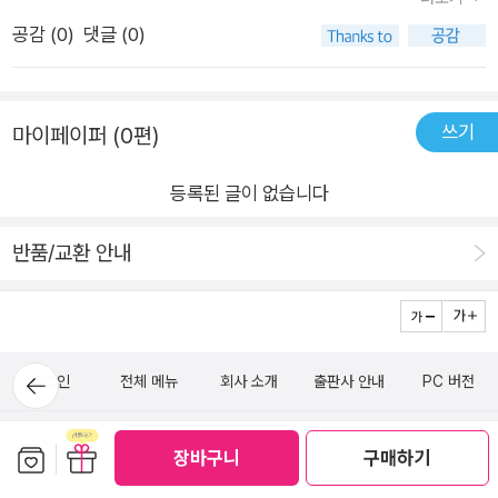
이지를카메라로 비춰보세요~​총 20개의 어휘가 등장한답니다​그
지 도서관의 마법천자문 책들은 전부 너덜너덜~ㅎㅎㅎ 그래서
로워진 마법천자문을 만나보세요~​​-서평단 활동의 일환으로 도
공감 (
0
)
댓글 (0)
래서인지청소년 권장도서로 손꼽힌다고 해요​20개 한자 어휘그
이렇게 본인만의 새 책이 생겼다고 어찌나 좋아하던지요~^^57
서를 무상으로 제공받은 후 솔직하게 작성하였습니다-
리고 위에서 소개하는 20개의 어휘들을책 앞부분에서 이해하기
권 한정부록으로 특별 엽서가 포함되어 있어요! 바로바로바로! 정
쉽게마인드 맵처럼 표기 해주었는데요​초등 친구들도 알아보기
수영 그림 작가님의 친필 엽서에요! 진짜 저희 아이에게 쓰듯이
쓰기
마이페이퍼 (0편)
쉽게짝지을 수 있는 한자끼리같은 색을 칠해두었고,​큼지막하게
엽서를 친근한 말투로 써주셔서 아이가 정말 좋아했어요.한자 어
적혀있어서​책을 읽기 전과<마법천자문 57권>을 모두 읽고 나
휘 카드 20장과 캐릭터 및 세계관 카드 3장도 함께 동봉되어 있
등록된 글이 없습니다
서도복습차원으로 읽어보면​평소 어려던 한자이더라도음과 뜻을
어요. 제가 개봉만 한 상태로 책상에 놓아두었는데 다시 꺼내어
정확히 알고넘어갈 수 있을 것 같아요~​24개의 실전 테스트<마
보니 한자카드가 몇장 사라졌더라구요. 그래서 아이에게 물었더
반품/교환 안내
법 천자문 57권>을 통해자연스럽게 알게 된 한자와어휘들, 사자
니 같은 반의 하나뿐인 친구가 마법천자문 왕팬이라 친구에게 주
성어들을​다시 한 번 복습하는 차원으로문제들을 풀어볼 수 있게1
었다고 하더라구요. 그 마음이 기특해서 칭찬해주었어요.마법천
31쪽부터 소개해 주고 있어요​빈칸에 들어갈 한자(단어),​같은 단
자문은 1~53권까지는 한자의 낱자를 권당 20개씩 익혔다면, 5
어이지만보기에 적힌 문장에 쓰인 의미처럼쓰인 것을 고르는 문
4~57권은 한자 두 개씩으로 조합된 한자어를 20개씩 배웁니다.
뒤로가
로그인
전체 메뉴
회사 소개
출판사 안내
PC 버전
기
제,​비슷한 낱말끼리 짝지어 보기 등등​다양한 문제들로한자를 익
그래서 한자마법이 아닌 단어마법과 단어확장마법까지 등장하게
혀볼 수 있어요
되었어요. 만화를 읽으면서 문해력 향상을 기대해도 되는 이유입
(주)알라딘커뮤니케이션
보관함담기
선물하기
장바구니
구매하기
니다.마법천자문 학습 1단계 : 만화 재밌게 보기만화에서 자연스
1544-2514
일반문의 (발신자 부담)
럽게 익혀야 하는 한자어를 사용하여 모르더라도 짐작을 하게 한