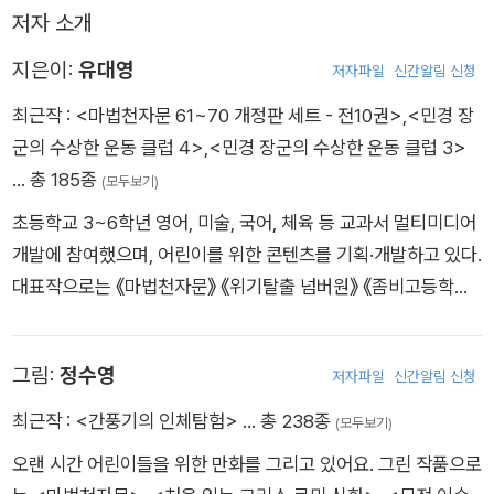
통해 어휘학습까지 나아갈 수 있다.
저자 소개
지은이:
유대영
저자파일
신간알림 신청
최근작 :
<마법천자문 61~70 개정판 세트 - 전10권>
,
<민경 장
군의 수상한 운동 클럽 4>
,
<민경 장군의 수상한 운동 클럽 3>
… 총 185종
(모두보기)
초등학교 3~6학년 영어, 미술, 국어, 체육 등 교과서 멀티미디어
개발에 참여했으며, 어린이를 위한 콘텐츠를 기획·개발하고 있다.
대표작으로는 《마법천자문》 《위기탈출 넘버원》 《좀비고등학교》
《스페셜 솔져》 《겜브링의 공룡대전》 《1박 2일》 《지식해적단》 시
리즈 등이 있다.
그림:
정수영
저자파일
신간알림 신청
최근작 :
<간풍기의 인체탐험>
… 총 238종
(모두보기)
오랜 시간 어린이들을 위한 만화를 그리고 있어요. 그린 작품으로