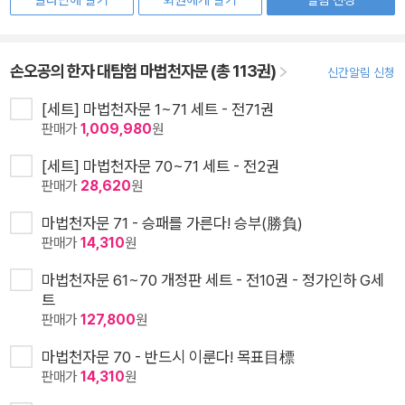
알라딘에 팔기
회원에게 팔기
손오공의 한자 대탐험 마법천자문 (총 113권)
신간알림 신청
[세트] 마법천자문 1~71 세트 - 전71권
판매가
1,009,980
원
[세트] 마법천자문 70~71 세트 - 전2권
판매가
28,620
원
마법천자문 71 - 승패를 가른다! 승부(勝負)
판매가
14,310
원
마법천자문 61~70 개정판 세트 - 전10권 - 정가인하 G세
트
판매가
127,800
원
마법천자문 70 - 반드시 이룬다! 목표目標
판매가
14,310
원