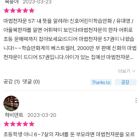
복숭아
2023-03-23
마법천자문 57: 내 뜻을 알려라! 신호어린이학습만화 / 유대영 /
아울북​한자를 알면 어휘력이 보인다!마법천자문의 한자 어휘로
초등 문해력까지 잡아보세요!​​드디어 마법천자문 57권이 나왔습
니다!~~학습만화계의 베스트셀러, 2000만 부 판매 신화의 마법
천자문이 드디어 57권입니다.아이가 있는 집에선 마법천자문을
모르는 사람이 없을 듯한데요. 이력은 또 얼마나 화려한데요.일단
더보기
재미면에서는 보장이구요. 교육인적자원부 후원 교육산업대상
공감 (
1
)
댓글 (0)
출판물 분야에 대상을 수상하였으며, 한국간행물윤리위원회 선
정 청소년 권장 도서에다 한국문화콘텐츠진흥원 선정 문화산업
진흥기금 지원 사업 개발도서라고 하네요.​이렇게 화려한 경력을
메뉴
가진 도서인 마법천자문은 역시 너무 교육적이면서도 재미있는
하비덴트
2023-03-20
책입니다.오공이의 모험을 통해 독자들도 함께 깨닫고 성장해가
면서 한자로 어휘를 확장하고 어휘의 의미를 배울 수 있어서 너무
초등학생 아니 6~7살의 자녀를 둔 부모라면 마법천자문을 모르
좋은 것 같아요.요즘 아이들 너무 영상만 주구장창 보고 또 게임