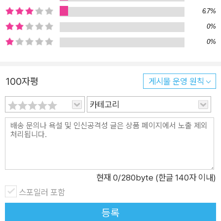
어와 반의어 등으로 어휘 관계를 확장했습니다. 또한 한자 어휘들
6.7%
을 만화, AR, 학습 섹션, ‘3중 구성’을 통해 반복 학습하며 하나의
0%
한자에서 파생되는 여러 어휘들을 완벽하게 자신의 것으로 만들
0%
수 있도록 했습니다. 스토리텔링이 접목된 다양한 퀴즈로 구성한
학습 페이지는 만화의 여운을 이어갑니다. 긴 글을 읽고, 글 속에
담긴 어휘들을 활용해 보며 어휘력은 물론 문해력까지 잡을 수 있
100자평
게시물 운영 원칙
습니다. 『마법천자문』시리즈는 주입식 한자 교육이 아닌 한자 어
휘가 저절로 기억되는 이미지 한자 학습서입니다. 손오공의 성장
카테고리
과 더불어 『마법천자문』의 학습 단계도 한층 높아져 가지만, AR
콘텐츠로 한자 어휘들을 마법처럼 체험하며 암기 스트레스 없이
익힐 수 있습니다. 대한민국 어린이들의 필독서이자 AR로 즐기
는 국내 유일의 한자 학습만화 『마법천자문』을 지금 바로 만나 보
세요! (2) 이 책의 장점 학교 공부에 꼭 필요한 한자어! 완벽하게
현재
0
/280byte (한글 140자 이내)
익힐 수 있도록 재미있고 다양하게 구성했어요! ① 초등 필수 한
스포일러 포함
자 어휘 20選 강용철 선생님과 현직 국어 선생님의 도움 아래, 하
등록
나의 한자에서 어휘를 확장하는 방법으로 20개의 초등 필수 어