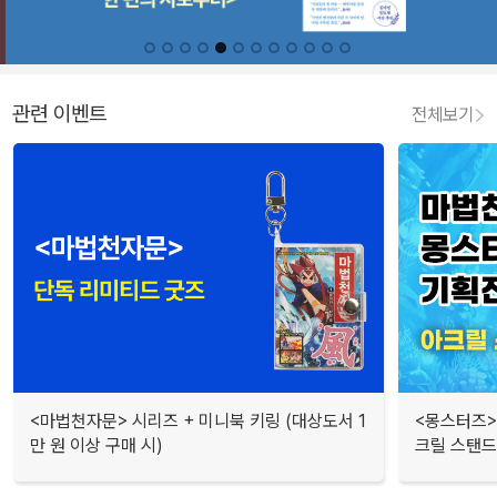
관련 이벤트
전체보기
<마법천자문> 시리즈 + 미니북 키링 (대상도서 1
<몽스터즈>
만 원 이상 구매 시)
크릴 스탠드