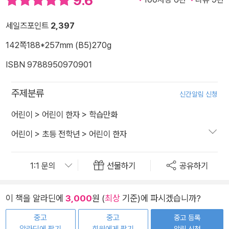
9.6
세일즈포인트
2,397
142쪽
188*257mm (B5)
270g
ISBN 9788950970901
주제분류
신간알림 신청
어린이
>
어린이 한자
>
학습만화
어린이
>
초등 전학년
>
어린이 한자
선물하기
공유하기
이 책을 알라딘에
3,000
원 (
최상
기준)에 파시겠습니까?
중고
중고
중고 등록
알림 신청