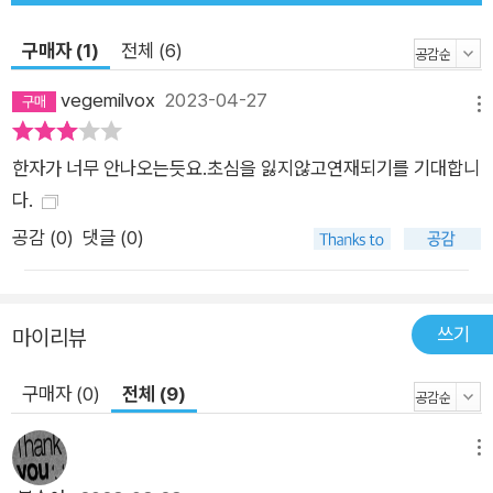
휘를 선정했습니다. 또한 유의어, 반의어, 연상어도 같이 표기해
구매자 (1)
전체 (6)
어휘의 범위와 관계를 넓혔습니다. ② 만화, AR, 학습 섹션의 3중
구성으로 탄탄하게 짚어 주는 어휘 학습 먼저 만화를 보고 이야기
vegemilvox
2023-04-27
메뉴
의 맥락을 통해 어휘의 쓰임을 파악합니다. AR 퀴즈로 기본 뜻을
익히며, 학습 섹션과 나만의 문장 만들기 섹션을 통해 어휘를 완
한자가 너무 안나오는듯요.초심을 잃지않고연재되기를 기대합니
벽하게 내 것으로 만들 수 있습니다. ③ 긴 지문 속 문해력 학습
다.
만화의 숨겨진 이야기를 기사문, 일기 등 다양한 형태의 긴 글로
공감 (
0
)
댓글 (0)
구성하여 어휘력을 넘어 문해력까지 잡을 수 있도록 도와줍니다.
(3) 수상 내역 • 교육인적자원부 후원 교육산업대상 출판물 분야
대상 • 한국간행물윤리위원회 선정 청소년 권장도서 • 한국문화
쓰기
마이리뷰
콘텐츠진흥원 선정 문화산업진흥기금 지원 사업 개발도서 • 삼
성경제연구소(SERI) 선정 10대 히트상품 • 서울신문 선정 소비
구매자 (0)
전체 (9)
자만족 히트상품
메뉴