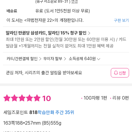
(중구 서소문로 89-31 )
변경
배송료
유료 (도서 1만5천원 이상 무료)
이 도서는 <
마법천자문 22
>의 개정판입니다.
구판 보기
알라딘 만권당 삼성카드, 알라딘 15% 청구 할인
최대 1만원 또는 2만원 할인(전월 30만원 또는 60만원 이용 시) / 카드
발급월 +1개월까지는 전월 실적이 없어도 최대 1만원 혜택 제공
카드/간편결제 할인
무이자 할부
소득공제 640원
관심 저자, 시리즈의 출간 알림을 받아보세요
신청
10
100자평 1편
리뷰 0편
세일즈포인트
818
학습만화 주간 35위
163쪽
188*257mm (B5)
555g