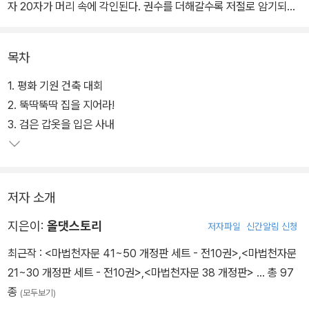
자 20자가 머리 속에 각인된다. 권수를 더해갈수록 저절로 암기되는
한자의 양은 늘어나고, 한자 낱자 두 개를 붙여 만드는 단어마법과 한
개의 낱자를 다양한 낱자들과 합쳐 확장하는 단어확장마법까지 읽고
목차
나면 어휘능력도 부쩍 향상된다.
1. 평화 기원 건축 대회
이번 개정판은 눈으로 한자를 읽고 입으로 뜻과 음을 외는 것에 그치
2. 뚝딱뚝딱 집을 지어라!
지 않고 직접 손으로 쓰는 기능까지 추가했다. 또 한자의 뜻을 오래 기
3. 검은 갑옷을 입은 사내
억하도록 AR 영상을 수록하였는데, AR 영상을 어린이들이 직접 연
출하고 사진과 동영상으로 촬영하여 나만의 콘텐츠로 만들 수 있다.
저자 소개
지은이:
올댓스토리
저자파일
신간알림 신청
최근작 :
<마법천자문 41~50 개정판 세트 - 전10권>
,
<마법천자문
21~30 개정판 세트 - 전10권>
,
<마법천자문 38 개정판>
… 총 97
종
(모두보기)