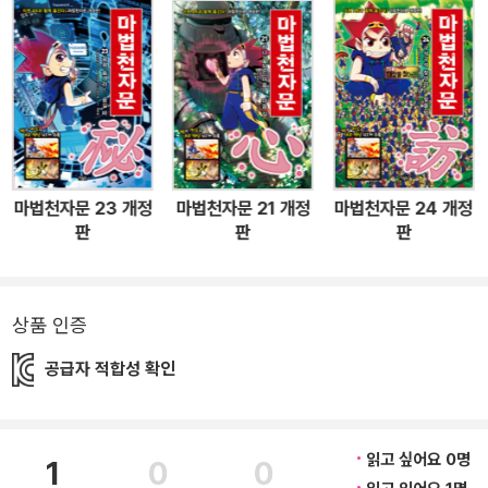
퀴즈를 풀다 보면 저절로 한자 실력이 높아져요. 마법천자문 개정판
AR은 어떻게 사용할까? 이미지 학습에서 쓰기 학습까지 도와주는 A
R 체험해보기! 1. 앱스토어나 구글플레이에서 ‘마법천자문 공식앱(또
는 ‘마공앱’)을 다운로드 받으세요. 2. 앱을 실행하고 책 또는 카드를
비춰보세요. 3. 한번 인식된 AR 영상은 크기를 조절하거나, 방향 전
환도 할 수 있어요. 4. 개성 있는 AR 영상을 연출하고 사진과 동영상
을 찍어보세요. 5. 내가 만든 마법천자문 AR 콘텐츠를 친구들과 공유
마법천자문 23 개정
마법천자문 21 개정
마법천자문 24 개정
해보세요. ◆22권 소개◆ 평화를 되찾은 도술섬에 갑자기 등장한 의
판
판
판
문의 인물! 대마왕이 사라지고 난 후 도술섬은 다시 평화를 되찾는다.
부서진 마을을 복구하기 위해 평화 기원 건축 대회가 열리고, 모두의
얼굴에는 생기가 돈다. 그때 갑자기 검은 갑옷으로 온몸을 감싼 의문
상품 인증
의 인물이 나타나 누군가를 향해 무작정 돌진한다. 손오공과 오곡도
공급자 적합성 확인
사가 막으려 하지만 속수무책으로 당하고 마는데…. 한편 하늘나라에
서는 도술섬에 침입한 의문의 인물을 두고 긴급 회의가 벌어진다. 옥
황상제는 세상이 멸망할 수도 있다며 위급 상황을 알리고, 광명계에
읽고 싶어요 0명
1
0
0
파견한 스파이를 불러 은밀한 지시를 내리는데…. 가까스로 평화를 되