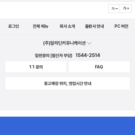
로그인
전체 메뉴
회사 소개
출판사 안내
PC 버전
(주)알라딘커뮤니케이션
1544-2514
일반문의 (발신자 부담)
1:1 문의
FAQ
중고매장 위치, 영업시간 안내