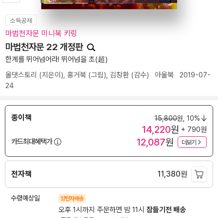
소득공제
마법천자문 미니북 키링
마법천자문 22 개정판
한계를 뛰어넘어라! 뛰어넘을 초(超)
올댓스토리
(지은이),
홍거북
(그림),
김창환
(감수)
아울북
2019-07-
24
종이책
15,800
원,
10%
14,220
원
+ 790원
12,087
원
카드최대혜택가
더보기
전자책
11,380
원
수령예상일
양탄자배송
오후 1시까지 주문하면 밤 11시
잠들기전 배송