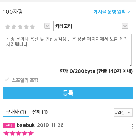
영하여 나만의 콘텐츠로 만들 수 있습니다. 주입식 한자 교육이 아닌,
AR 한자마법으로 즐기는 체험형 에듀 콘텐츠로 업그레이드된 마법
100자평
게시물 운영 원칙
천자문 개정판을 지금 바로 만나보세요! (2) 이 책의 장점 ① 한자가
카테고리
저절로 기억되는 이미지 한자 학습서 한자의 뜻과 소리와 모양이 만
화의 한 장면에서 이미지와 함께 저절로 기억되도록 구성해서, 암기
스트레스 없이 한자를 익힐 수 있습니다. ② 한자 공부의 자신감을 키
워 주는 최적의 한자 구성 한자 급수 시험을 대비하면서도 공부 부담
은 덜도록 권마다 20자씩 신규 한자를 선정했습니다. 특히 1~5권은
한자 공부를 막 시작하는 어린이를 위해 8~5급의 한자 중 사용 빈도
현재
0
/280byte (한글 140자 이내)
가 높은 100자로만 구성했습니다. ③ 한자를 ‘체험’하는 증강현실(A
스포일러 포함
R) 한자 학습서 한자 증강현실(AR) 콘텐츠를 결합해 한자를 ‘마법’처
등록
럼 체험할 수 있습니다. 특히 쓰기 기능이 있어, 정확한 획순에 따라
한자를 쓸 수 있습니다. ④ 끝까지 재미있고 알찬 학습 섹션 학습을 잘
구매자 (1)
전체 (1)
마무리할 수 있도록 스토리텔링이 접목된 다양한 퀴즈로 학습 페이지
를 구성했습니다. ⑤ 중국어에 대한 흥미를 불어넣는 간체자 병기 새
baebuk
2019-11-26
메뉴
로 나오는 한자 페이지에 중국어 간체자도 나란히 적었습니다. ⑥ 중