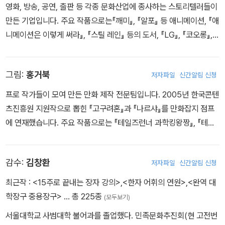
영화, 방송, 공연, 출판 등 각종 문화산업에 종사하는 스토리텔러들이
만든 기업입니다. 주요 작품으로는『깨미』, 『알포』 등 애니메이션, 『애
니메이션은 이렇게 써라』, 『스틸 레인』 등의 도서, 『LG』, 『코오롱』,
『설화수』 등 기업 브랜드스토리 등 다방면의 스토리텔링을 담당한 종
합 스토리텔링 회사입니다. 대표 김희재는 추계예술대학교 교수이자
그림:
홍거북
저자파일
신간알림 신청
유명 시나리오 작가로, 『실미도』, 『한반도』, 『공공의 적 2』 등 영화 시
나리오를 집필하여 2004년 제41회 대종상영화제 각색상을 수상하
프로 작가들이 모여 만든 만화 제작 전문팀입니다. 2005년 한국콘텐
였습니다. 그 외에도 드라마, 도서 등 다양한 분야에서 작가로 활약하
츠진흥원 지원작으로 뽑힌 『고구려혼』과 『나르샤』를 만화잡지 점프
고 있습니다. www.allthatstory.co.kr
에 연재했습니다. 주요 작품으로는 『테일즈런너 과학킹왕짱』, 『테일
즈런너 수학킹왕짱』, 『만화로 보는 오싱』, 『S.I.S.A』, 『마법천자문』,
『곽재식의 한국사 괴물수사대』 등이 있습니다.
감수:
김창환
저자파일
신간알림 신청
최근작 :
<15주로 끝내는 장자 강의>
,
<한자 어휘의 연원>
,
<완역 대
학장구 중용장구>
… 총 225종
(모두보기)
서울대학교 사범대학 불어과를 졸업했다. 민족문화추진회(현 고전번