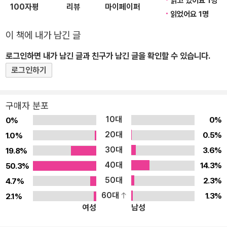
읽고 있어요 1명
찾은 세상에 갑자기 등장한 의문의 인물! 과연 그의 정체는? 22권 신
100자평
리뷰
마이페이퍼
읽었어요 1명
규한자 20자 函 상자 함 削 깎을 삭 建 세울 건 築 쌓을 축 層 층 층
高 높을 고 飾 꾸밀 식 要 중요할 요 塞 변방 새 巖 바위 암 墜 떨어
이 책에 내가 남긴 글
질 추 到 이를 도 獄 옥 옥 魂 넋 혼 魄 넋 백 線 줄 선 陽 볕 양 釣
로그인하면 내가 남긴 글과 친구가 남긴 글을 확인할 수 있습니다.
낚을 조 超 뛰어넘을 초 映 비칠 영 ◆시리즈 소개◆ (1) 대한민국
로그인하기
대표 한자 학습만화가 AR 체험형 에듀 콘텐츠로 더욱 새로워졌다! 2,
000만 독자가 선택한 마법천자문은 지난 15년간 한자 학습의 열풍
을 일으키며 어린이들에게 큰 사랑을 받아왔습니다. 어린이들은 재미
구매자 분포
있는 이야기를 읽으면서 한자 마법을 반복하다 보면 어느새 신규한자
10대
0%
0%
20자가 머리 속에 각인됩니다. 권수를 더해갈수록 저절로 암기되는
20대
0.5%
1.0%
한자의 양은 늘어나고, 한자 낱자 두 개를 붙여 만드는 단어마법과 한
30대
3.6%
19.8%
개의 낱자를 다양한 낱자들과 합쳐 확장하는 단어확장마법까지 읽고
40대
14.3%
50.3%
나면 어휘능력도 부쩍 향상됩니다. 이번 개정판은 눈으로 한자를 읽
50대
2.3%
4.7%
고 입으로 뜻과 음을 외는 것에 그치지 않고 직접 손으로 쓰는 기능까
60대
1.3%
2.1%
지 추가했습니다. 또 한자의 뜻을 오래 기억하도록 AR 영상을 수록하
여성
남성
였는데, AR 영상을 어린이들이 직접 연출하고 사진과 동영상으로 촬