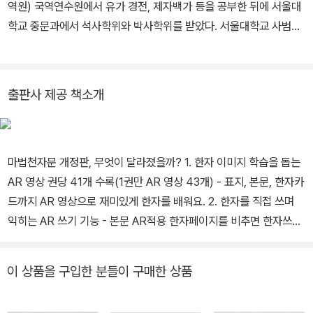
역원) 국역연수원에서 유가 경전, 제자백가 등을 공부한 뒤에 서울대
학교 중문과에서 석사학위와 박사학위를 받았다. 서울대학교 사범대
학 초빙교수, 서울대학교 인문대학 중국어문학연구소 책임연구원을
역임했다. 지금은 정암학당에서 동양고전을 강의하고 있다. 주요 저
역서로 『도연명의 사상과 문학』(을유문화사), 『장자』(을유문화사),
출판사 제공 책소개
『중국의 명문장 감상』(한국학술정보), 『논어집주』(명문당), 『대학장
구·중용장구』(명문당), 『도연명시집』(연암서가), 『도연명산문집』(연
암서가), 『유원총보역주』(공역, 서울대학교출판문화원) 등이 있다.
마법천자문 개정판, 무엇이 달라졌을까? 1. 한자 이미지 학습을 돕는
AR 영상 권당 41개 수록(1권만 AR 영상 43개) - 표지, 본문, 한자카
드까지 AR 영상으로 재미있게 한자를 배워요. 2. 한자를 직접 쓰며
익히는 AR 쓰기 기능 - 본문 AR적용 한자페이지를 비추면 한자쓰기
를 할 수 있어요. 3. 한자카드 20장에 캐릭터 카드 3장 추가(1권만 캐
릭터 카드 2장) - 기존에 없던 캐릭터 카드를 모아보세요. 4. 중국어
이 상품을 구입한 분들이 구매한 상품
간체자 추가로 학습효과 강화 - 우리가 알고 있는 한자와 중국어 간체
자를 비교해보세요. 5. 스토리텔링 퀴즈를 통한 완벽한 마무리 학습 -