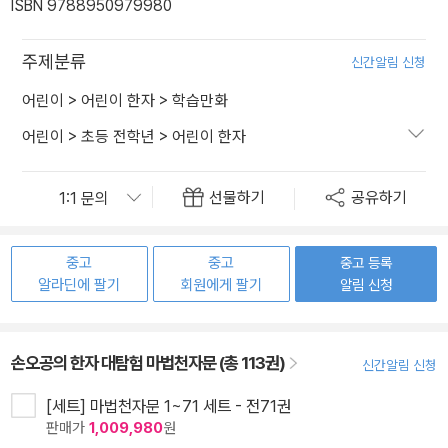
ISBN 9788950979980
주제분류
신간알림 신청
어린이
>
어린이 한자
>
학습만화
어린이
>
초등 전학년
>
어린이 한자
선물하기
공유하기
중고
중고
중고 등록
알라딘에 팔기
회원에게 팔기
알림 신청
손오공의 한자 대탐험 마법천자문 (총 113권)
신간알림 신청
[세트] 마법천자문 1~71 세트 - 전71권
판매가
1,009,980
원