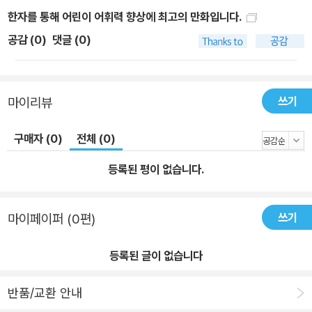
국 고전 '서유기'와 한자마법의 콜라보 14억 중국인이 사랑하는 '서유
한자를 통해 어린이 어휘력 향상에 최고의 만화입니다.
기'를 토대로 탄탄하고 흥미진진하게 구성했습니다. (3) 수상 내역 ·
공감 (
0
)
댓글 (0)
삼성경제연구소(SERI) 선정 ‘10대 히트상품’ · ‘한자카드와 인터넷
을 이용한 학습 시스템’ 특허 획득 · 한국간행물윤리위원회 선정 ‘청소
년 권장도서’ · 한국문화콘텐츠진흥원 선정 ‘문화산업진흥기금 지원
쓰기
마이리뷰
사업 개발도서’ · 서울신문 선정 ‘소비자만족 히트 상품’
구매자 (0)
전체 (0)
등록된 평이 없습니다.
쓰기
마이페이퍼 (0편)
등록된 글이 없습니다
반품/교환 안내