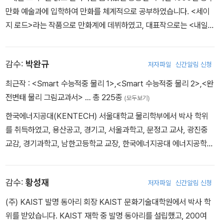
만화 예술과에 입학하여 만화를 체계적으로 공부하였습니다. <세이
지 로드>라는 작품으로 만화계에 데뷔하였고, 대표작으로는 <내일은
실험왕>, <내일은 로봇왕>, <태극태을> 등이 있습니다.
감수:
박완규
저자파일
신간알림 신청
최근작 :
<Smart 수능적중 물리 1>
,
<Smart 수능적중 물리 2>
,
<완
전변태 물리 그림교과서>
… 총 225종
(모두보기)
한국에너지공대(KENTECH) 서울대학교 물리학부에서 박사 학위
를 취득하였고, 용산공고, 경기고, 서울과학고, 문정고 교사, 광진중
교감, 경기과학고, 남한고등학교 교장, 한국에너지공대 에너지공학부
교수 및 학생처장을 거쳐 현재는 한국에너지공대 명예 교수를 맡고
있습니다.
감수:
황성재
저자파일
신간알림 신청
(주) KAIST 발명 동아리 회장 KAIST 문화기술대학원에서 박사 학
위를 받았습니다. KAIST 재학 중 발명 동아리를 설립했고, 200여