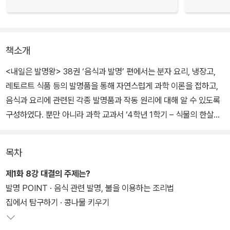
책소개
<내일은 발명왕> 38권 ‘음식과 발명’ 편에서는 분자 요리, 냉장고,
레토르트 식품 등의 발명품을 통해 자연스럽게 과학 이론을 접하고,
음식과 요리에 관련된 각종 발명품과 작동 원리에 대해 알 수 있도록
구성하였다. 뿐만 아니라 과학 교과서 ‘4학년 1학기 – 식물의 한살이‘
단원에서 식물의 재배 환경, 5학년 2학기 – 산과 염기’ 단원에서 산
성, 염기성, 중화 반응‘ 등 꼭 알고 넘어가야 하는 교과서 속 핵심 원리
목차
들을 짜임새 있게 구성하여 학습 효과를 높였다.
제1화 8강 대결의 주제는?
흥미진진한 만화와 더불어 유익한 정보도 알차게 구성되어 있습니다.
발명 POINT · 음식 관련 발명, 불을 이용하는 조리법
‘집에서 탐구하기’에서는 기름콩을 이용해 콩나물을 직접 길러 보고
집에서 탐구하기 · 콩나물 키우기
재배 환경이 식물에 미치는 영향에 대해 알아본다. ‘세상을 바꾼 발명
품’에서는 냉장고에 대해 알아보고, ‘생활 속의 발명’에서는 분자 요리