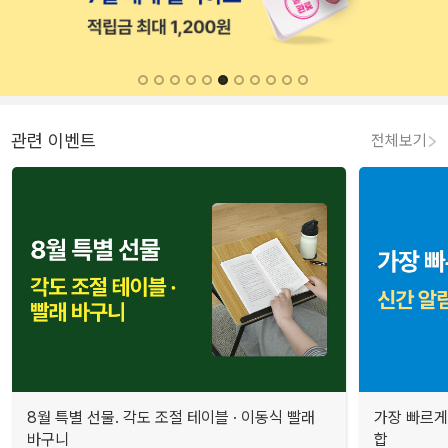
관련 이벤트
전체보기
8월 특별 선물. 각도 조절 테이블 · 이동식 빨래
가장 빠르게
바구니
합