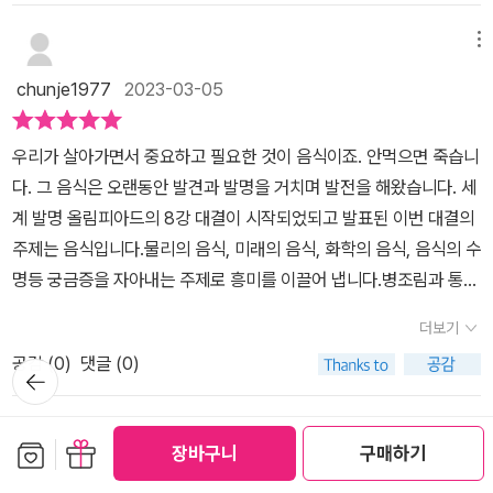
해서 깨지지 않은 예쁘게 생긴 삶은 달걀을 만들 수 있는 거죠​​​ 와우 돌
음식을 요리라고만 생각했지 발명과 연결지어 생각해 본 적이 없었던
보여주었더니 아이들이 넘 신기해하고 좋아했어요.어렵지 않은 실험
과 개념을 만날 수 있어요. ^^ 과학발명왕 가이드에서는 효모와 발효
고 돌아서 드디어 우리 한국B팀이 고민해야 될 미래에 대한 음식이
지라 만화 속 과학 이론과 상식이 신기한 똘똘양​이번 실험 키트와 연
이니 여러분도 집에서 재미있게 도전해보심 좋겠다 싶어요.​책을 읽고
메뉴
과정을 이용한 불풀어 오르는 풍선을 실험 할 수 있어요. 경고의 반드
등장했네요 미래의 음식은 알약 하나를 먹고도 다양한 맛을 느끼게
관있는 발표의 원리와 필요 요소인 이스트가 나오자 꽤 흥미롭고 꼼
나서 울 뜬금군 독서록도 작성하였는데요.재미있게 책을 읽었고 먹는
시 주의 사항을 먼저 읽고 시작하세요! 와 함께~! 아이들이 쉽게 이해
chunje1977
2023-03-05
해주는 그런 상상 속에 있는 음식일 수도 있지만 실제로 우주선에 공
꼼하게 읽었답니다 과학발명식에 세상을 바꾼 발명품에 소개된 냉장
것을 워낙 좋아하는 아이인지라 우리가 먹는 음식들이 과학과 발명의
할 수 있도록 그림과 짧은 글로 이루어져 있어요.저희 집 아이들이 실
급되는 다양한 음식들도 미래 음식이라고 볼 수 있지요 그런데 생각
고 냉매가 기화될 때 열을 흡수하는 원리로 만들어졌는데 증발기가
산물이라는 것을 신기해하더라고요.다만 이날은 과식을 한 터라 속이
험순서에 맞게 나누어 실험을 진행했어요~!내일은 발명왕 38권에서
우리가 살아가면서 중요하고 필요한 것이 음식이죠. 안먹으면 죽습니
보다 맛이 없다는 게 함정인가요? ㅎㅎ ​ 이번 대결에서도 너무 재미
냉매가 기화될 때 열을 빼앗아 시원하게 만든다는 원리도 배웠답니다
안좋은 상태여서요.아이는 아쉬움이 가득하였는데 ㅎ 금새 컨디션을
는 초등 과학 교과서 ‘4학년 1학기 ? 식물의 한살이‘ 단원에서 식물의
다. 그 음식은 오랜동안 발견과 발명을 거치며 발전을 해왔습니다. 세
있는 결과를 만나볼수있어욧 결과를 모르더라도 과정을 함께 살펴보
​ 냉매가 열을 방출하면서 액체 상태로 변하게 해주는 응축관​기체 상
회복했답니다.​지금까지 울 아이와 함께 재미있게 읽고 과학실험까지
재배 환경과 '5학년 2학기 ? 산과 염기’ 단원'에서 산성, 염기성, 중화
계 발명 올림피아드의 8강 대결이 시작되었되고 발표된 이번 대결의
면서 재미있는 에피소드들이 많아 책에 있는 매력은 모두 느끼셨을
태의 냉매를 압축해 뜨거운 상태로 만든 후 응축관으로 보내는 압축
해보았던 어린이과학만화 <내일은 발명왕 38 음식과 발명>에 대해
반응‘ 등 우리 아이들이 꼭 알고 넘어가야 하는 교과서 속 핵심 원리들
주제는 음식입니다.물리의 음식, 미래의 음식, 화학의 음식, 음식의 수
거라고 생각해요 하지만 진짜 결과는 정말 궁금하실 거 같은데요 우
기 까지 ​냉장고의 작동 원리를 꼼꼼히 배울 수 있는 유익한 책 속 부록
서 기록해보았는데요.38권부터 읽어보았는데, 1권부터 37권도 이
을 재미있게 배우며 구성된 실험키트로 집에서 쉽게 실험도 하며 더
명등 궁금증을 자아내는 주제로 흥미를 이끌어 냅니다.병조림과 통조
리모두 책에서 만나요~​#내일은발명왕 #발명왕 #과학만화 #초등과
과학 발명실 세상을 바꾼 발명품​꼼곰히 읽었답니다 ​분자 요리 , 냉장
기회에 정주행해보면 좋겠다는 생각이 들었답니다.​과학하면 어렵게
생생하게 배울 수 있어서 너무 좋은 발명왕 학습만화예요~!초등 교과
림, 냉장고, 이온 음료 등 다양한 발명의 이야기를 듣게 되는데요. 그
학만화 #어린이만화책 #과학발명만화 #어린이도서 #재밌는만화책
고 , 레토르트 식품 등 발명품을 통해 자연스럽게 과학 이론을 배울 수
생각했었는데 우리 주변에서 다양한 과학을 만나볼 수 있는 듯 한데
더보기
과학을 더 생생하고 재미있게 배울 수 있는 초등과학만화책 꼭 만나
발명의 과정인 발효, 진공 포장, 냉매, 전해질과 같은 교과서 속 과학
#초등만화책추천 #초등만화책 #초등도서 #어린이추천도서​
있는 장점과 함께 내일은 발명왕 38권은 초등 과학 교과와도 연계하
요.이런 기회를 통해 과학을 더 가깝게 접하고 생각할 수 있어 넘 좋은
보세요~! 초등과학만화 왕 추천~! ^^
공감 (
0
)
댓글 (0)
뒤로가
이론을 재미있게 만나게 되죠.금강산도 식후경!대결에 앞서 배고픈
여 읽을 수 있는 장점도 있답니다 ​초등 4학년 1학기 - 식물의 한살이
듯 합니다.​새학기가 시작되어서 우리 아이들도 신경을 썼겠지만,엄마
기
아이들은 빵만들기를 진행하며 효모나 발효에 대해서, 머랭을 만들며
초등 5학년 2학기 - 산과 염기 교과서 속 핵심 원리들을 짜임새 있게
도 고생이 많으셨지요.이번 주말에는 한 템포 잘 쉬어가면 좋겠다 싶
분자요리, 달걀을 삶으며 삼투압 현상 등 음식과 요리에 관련된 각종
메뉴
구성하여 학습 효과가 좋아요발효과정 실험이 가능한 내일은 발명왕
은데요.​그럼 저는 여기까지.편안한 주말 보내세요!- 도서무상제공받
보관함담기
선물하기
장바구니
구매하기
발명품과 작동 원리를 자연스럽게 설명을 하고 있습니다.너무나 자연
38권 음식과 발명실험 키트 ' 부풀어 오르는 풍선 ' ​똘똘양 실험을 할
음 -#내일은발명왕, #발명왕, #과학만화, #초등과학만화, #어린이
ar121379
2023-03-05