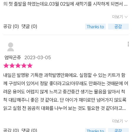
의 첫 출발을 하였는데요.03월 02일에 새학기를 시작하게 되면서 마
치 그날이 월요일처럼 느껴졌는데, 이틀을 다니고선 다시 또 주말이
더보기
군요.ㅎ이제는 저학년에서 중학년이 된다는 생각에 엄마는 걱정이 참
공감 (
0
)
댓글 (0)
많았던 초2겨울방학이었던 것 같은데요.그래도 울 뜬금군 집에서 엄
마표로 선행학습도 꾸준히 진행했고요.책도 두루두루 다양하게 읽고
독서록도 작성하며 보냈는데...​이번 포스팅에서는 울 아이가 재미있
메뉴
게 읽어보았던 과학학습만화에 대해서 기록해보려고 해요.​바로..미래
엄딱곤쥬
2023-03-05
엔아이세움에서 출간된 어린이과학만화내일은 발명왕 38권 음식과
발명이 그 주인공으로요.이렇게 효모의 발효과정을 이용한 부풀어 오
​내일은 발명왕 기특한 과학발명만화에요. 실험할 수 있는 키트가 함
르는 풍선 실험까지 할 수 있어서 더 유익했었던 시간이었어요.​움짤
께 구성되어 있어서 정말 좋더라고요!아무래도 만화라는 것때문에 어
로 만나보는 <내일은 발명왕 38권 음식과 발명>의 모습이에요.내일
려운 용어도 어렵지 않게 느끼고 중간중간 생기는 물음을 알아서 척
은 발명왕 시리즈는 알고 있었지만 제대로 읽어본 것이 이번이 처음
척 대답해주니 좋은 것 같아요. 단 아이가 재미로만 넘어가지 않도록
이었는데요.벌써 38권까지 출간되어 있는 책인지라, 아이가 잘 이해
읽고 실험 전 꼼곰히 대화를 나누어 보는 것도 필요한 것 같더라고요.
하지 못하면 어쩌나 싶었는데 책의 앞부분에는 주인공 소개도 잘 되
흐름으로 이해한 것 같아도 막상 하나하나 물어보면 정확히 대답을
어 있고요.이야기에 잘 빠져들 수 있어서 아이는 물론 엄마도 재밌게
더보기
못하는 경우가 있더라고요!​그래서 책을 읽고 아이와 이야기도 나누
읽을 수 있었어요.이 책의 주요 줄거리는 음식을 주제로 세계 발명 올
공감 (
0
)
댓글 (0)