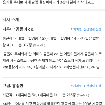
단백질의 성질에 대해서도 알수 있죠
음식을 주제로 세계 발명 올림피아드의 8강 대결이 시작되고,
한국 B팀은 ‘미래의 음식’을 주제로 브라질 팀과 대결을 펼치게 된다.
한편, 온유한은 한 대범과 함께 카스텔라에 쓸 머랭을 만들다가
저자 소개
엘리를 마주치고는 얼굴이 붉어지는데…….
지은이:
곰돌이 co.
저자파일
신간알림 신청
최근작 :
<내일은 발명왕 45>
,
<내일은 발명왕 44>
,
<내일은 발명
왕 43>
… 총 317종
(모두보기)
‘곰돌이 주식회사’란 의미의 곰돌이 co.는 어린이들에게 곰돌이의 코
처럼 사랑스럽고 다정한 존재가 되고 싶은 스토리 작가 모임입니다.
<보물찾기 시리즈>, <살아남기 시리즈>, <마법전사 호머>, <내일
은 실험왕>, <내일은 수학왕> 등의 스토리를 집필하였습니다.
그림:
홍종현
저자파일
신간알림 신청
최근작 :
<태극태을 5>
,
<태극태을 1>
… 총 215종
(모두보기)
<태권 브이>를 읽고 만화가를 꿈꿔왔던 홍종현 작가는 1996년 공주