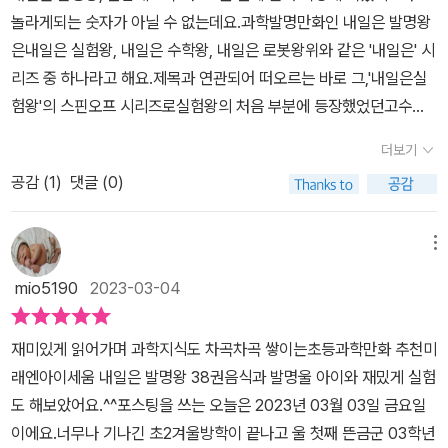
놀라게되는 숫자가 아닐 수 없는데요.과학발명만화인 내일은 발명왕
은내일은 실험왕, 내일은 수학왕, 내일은 로봇왕위와 같은 '내일은' 시
리즈 중 하나라고 해요.​제목과 연관되어 떠오르는 바로 그,'내일은실
험왕'의 스핀오프 시리즈로실험왕의 처음 부분에 등장했었던고수초
등학교 발명반을 주인공으로이야기가 진행이 되어지고 있습니다.이
더보기
번 38권은 '음식과 발명'에 관한이야기로 인간이 최초로 '불'을 사용
공감 (
1
)
댓글 (0)
하여요리를 하였다는 것도 '발명'이라는관점에서 바라보게 됩니다.​흔
미 먹는 3분요리와 같은 레토르트식품도 역시나 누군가의 발명이었
고,음식을 저장하는 냉장고 역시누군가의 발명으로 완성된 것이었습
메뉴
니다.배울 점도, 생각하게 만드는 점도너무나 많은 과학발명만화네버
mio5190
2023-03-04
엔딩.. 안끝나면 좋겠네요..ㅎㅎ
재미있게 읽어가며 과학지식도 차곡차곡 쌓이는초등과학만화 추천미
래엔아이세움 내일은 발명왕 38권음식과 발명울 아이와 재밌게 실험
도 해보았어요.^^포스팅을 쓰는 오늘은 2023년 03월 03일 금요일
이에요.너무나 기나긴 초2겨울방학이 끝나고 울 첫째 뜬금군 03학년