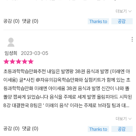
게 될 것 같아 너무 기대됩니다​​ 많은 팀들이 음식을 만들기 위해 조금
있어서 step by step으로 진행해볼 수 있었는데요.상자에 필요한
레토르트 식품 등의 발명품을 통해 자연스럽게 과학 이론을 접하고,
씩 솜씨를 발휘하기 시작했네요 일단 배부터 채우러 간 많은 친구들
더보기
제품들이 다 들어 있어서 따뜻한 물만 준비하면 되더라고요.집에서
음식과 요리에 관련된 각종 발명품과 작동 원리에 대해 알 수 있도록
사이에서 유독 빛나는 것은 아마도 한대범군인 것 같네요 빵을 구울
과학실험을 한 적은 거의 없었기 때문에 울 뜬금군의 반응이 참 좋았
공감 (
0
)
댓글 (0)
구성되어 있는데요. 아이들이 평소에도 잘 먹는 음식들을 통해 과학
줄 안다니 어쩜 이런 엄친아가 다 있죠? ㅎ 그런데 빵을 구울 때도 과
는데요.기분좋은 인증샷도 한 장 찍고서 실험을 시작해보았어요.​준비
을 만나고 실험을 하니 더 재미있게 볼 수 있었던 주제였던 거 같아요.
학이 아주 중요한 것 같아요 빵은 발효 과정을 거치면서 더 맛있어진
물은 효모인 건조이스트와 설탕, 플라스틱 병, 풍선, 빨대, 꾸밈 스티
^^ #내일은발명왕38, #내일은발명왕, #음식과발명, #발명왕, #과
메뉴
다고 하는데요 발효라는 것이 아마도 우리가 가장 가까이서 경험할
커가 있고요.개인 준비물로 투명 컵과 따뜻한 물이 있으면 바로 실험
학만화, #초등과학만화, #어린이만화책, #과학발명만화, #어린이도
수 있는 음식에 관한 과학이 아닐까 해요​​ 맛있는 빵을 만들기 위해 아
임성희
2023-03-05
을 할 수 있어요.​방법은 투명한 컵에 물 100ml를 넣어주시고요.여기
서, #재밌는만화책, #초등만화책추천, #초등만화책, #초등도서, #어
주 중요한 것 중에 하나가 바로 달콤한 머랭 인데요 머랭 이야기가 나
에 효모를 모두 넣고 빨대로 잘 저어주심 된답니다.​그 이후로 효모를
린이추천도서, #미래엔아이세움, #아이세움, 8강 대결의 주제
오자 바로 프랑스와 이탈리아팀에서 견제를 시작하네요​ 여기에서 분
초등과학학습만화추천 내일은 발명왕 38권 음식과 발명 (미래엔 아
녹인 용액을 플라스틱 병에 절반 정도 채우고요.빨대를 이용하여 여
는? 제 1화의 이야기는 8강 대결의 주제를 담고 있는데요. 그림도 생
자요리라는 것이 나왔는데 식재료를 분자 단위로 연구하고 분석하며
이세움) 글*사진 @자유의감옥학습만화와 실험키트가 함께 있는 초
기에 설탕 다섯 숟가락을 넣어주면 OK!이에요.​이제 풍선을 플라스틱
동감 있고 아이들이 푸~욱 빠질 거 같아요. ^^ 그런데 대결의 주제는
과학의 원리를 이용해서 새로운 식감을 가진 요리를 만들어내는 것이
등과학학습만화 미래엔 아이세움 38권 음식과 발명 신간이 나와 똘
병 입구에 끼워주시고요.제공된 꾸밈 스티커로 플라스틱 병에 취향대
뭘까요?!세계 발명 올림피아드 본부에서는 8강에 출전하는 각 팀의
라고 해요​​ 다른 친구들은 또 어떤 재미있는 이야기 거리에서 과학을
똘양 잽싸게 읽었습니다 음식을 주제로 세계 발명 올림피아드 시작된
로 붙여주시면 된답니다.​이제 플라스틱 병을 잡고 조심히 흔들어서
대표들이 나와 공을 뽑게 되고 색깔이 같은 팀끼리 8강 대결을 펼치
찾아내고 있을까요? 우리 주변에서 가장 쉽게 구할 수 있고 맛있는
8강 대결한국 B팀은 ' 미래의 음식' 이라는 주제로 브라질 팀과 대결
설탕을 녹여주시고요.30분에서 1시간 정도 변화를 관찰하면 된답니
게 되는데요. 어떤 대회를 펼치게 될까요?! 한국은 B팀과 C팀으로 두
요리를 만들어낼 수 있는 재료 중에 하나가 계란 이죠 이 계란을 삶을
하면서 병조림 과 통조림 , 냉장고 , 이온 음료 등 기발한 아이디어가
다.​재미있게도 실험을 완료하고 조금 후 바로 풍선이 조금 부풀어 오
팀이 있어서 왠지 뿌듯함을 느끼며 볼 수 있었던 과학만화책이였는데
더보기
때 식초와 소금이라는 두 가지 화학물질을 넣어서 단백질을 빠르게
엿보이는 발명품을 통해 발효 , 진공 포장 , 냉매 , 전홰질과 같은 교과
르는 것을 확인할 수 있었는데요.아이가 태권도를 다녀왔더니 풍선이
요. 각 팀 별로 물리의 음식, 미래의 음식, 화학의 음식, 음식의 수명에
응고시키고 삼투압 작용으로 달걀 안쪽에 수분이 밖으로 빠져나가게
공감 (
0
)
댓글 (0)
서 속 과학 이론을 재미있게 만날 수 있는 초등과학학습만화랍니다
이렇게 부풀어 있는 모습!​이는 울 뜬금군은 물론 2,3호 아이들에게도
대한 대결을 펼치며 흥미진진하고 재미있게 초등 교과 과학의 이론