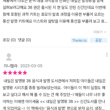
세움에서 나오는 본격 대결 과학발명 만화인 내일은 발명왕을 함께
키트도 함께 들어있어 아이들이 어떤 실험을 할 수 있을지 기대를 합
도 엘리는 유한이의 마음이 궁금하고요.이탈리아 팀의 레오는 진심으
하는 내용이라 정말 아이들이 읽는 내내 좋아하더라구요! 이렇게
살펴보려고해요 38 권은 출시된 지 한 달도 안된 신간인데요 이번에
니다. 책도보고 발명키트를 통해 과학활동을 재밌게 할 수 있어 재미
로 한국 B팀을 응원하고 있으니 이 친구들 잘해야겠네요!재미있는 과
흥미진진한 발명대결을 통해서 창의적인 사고를 키워주는 발명만화
함께 포함된 과학 키트는 효모의 발효 과정을 이용한 부풀어 오르는
가 두배가 된답니다. ​어린이도서 내일은발명왕 그리고 발명키트까지
학학습만화도 유익하지만 페이지 중간 중간에는 '집에서 탐구하
~ <내일은 발명왕> 시리즈를 통해 발명이 어렵고 멀리 있는 것이 아
풍선 발명 키트예요 이스트와 설탕을 이용해 풍선을 부풀려 보고 효
초등학생부터 읽기에 너무 좋은 과학만화책 이군요!! 특히 과학이나
기','세상을 바꾼 발명품','발명 POINT','생활 속의 발명', '방갑수의 발
니라 쉽고 재미있는 놀이처럼 접할 수 있도록 해준답니다. 또한 아이
모가 발효되어 만들어내는 이산화탄소 등의 기체를 직접 살펴볼 수
과학실험에 흥미가 있고 좋아한다면 내일은발명왕 어린이도서 추천
명 일기', '만화 속 발명 보고서', '핵심 노트' 등이 있어서 더 많은 과학
더보기
디어들이 모여서 실제로 과학 발명품이 되는 짜릿한 순간도 맛보게
있는 재미있는 과학 발명 키트 지요^^ 음식이 주제인 만큼 더 즐겁게
합니다.
지식을 채울 수 있어 좋았어요.울 아이 이러한 부분도 빼놓지 않고 잘
되지요. 이 과정속에서 교과서의 과학 이론과 용어들을 자연스럽게
공감 (
0
)
댓글 (0)
읽어보려구요~~​​ 정신없이 진행된 본선 대결 때문에 지쳐버린 참가
챙겨서 읽어보았고요.​저는 콩나물 키우기에서 검정 비닐봉지를 씌운
배울 수 있답니다. 그리고 책으로 배운 개념들을 직접 발명 키트로
팀들을 보며 협회장은 특별 이벤트로 물감 풍선 서바이벌 게임을 제
콩나물과 페트병 에서 자란 콩나물의 차이점을 알 수 있어서 넘 유익
완성하기까지 하면 모든 과정이 끝이 나는데요~ 따로 준비하지 않아
한했었죠? 그때 재미있는 아이디어로 방어하고 공격하는 친구들의
메뉴
하고 재미있었어요.검정 비닐봉지를 씌우지 않은 콩나물에서는 초록
도 과학 키트까지 딱 맞게 준비가 되니 엄마는 너무 편하죠!! 즐겁게
이야기가 만난 것이 엊그제 같은데 ㅎㅎ 이번에 새롭게 신간을 보게
색의 콩나물이 자랐는데 이는 광합성을 하면서 엽록소를 만들었기 때
지니렐라
2023-03-05
과학을 학습할 친구들 모두 모두 모이세요!!!! <내일은 발명왕 38권>
된다니 한국B팀에 친구들이 8강에서는 어떤 활약을 보여줄지 너무
문!우리가 왜 노란색 콩나물을 주로 먹는 지도 사실 몰랐었는데 초록
을 읽으며 즐거운 시간을 보내요!! ​ -출판사에서 책을 제공받아 열
궁금해요ㅎㅎ​​이번 8강 대결의 주제는 바로 음식인데요 본격적으로
색 콩나물은 영양분은 더 풍부하지만 식감이 억세고 질긴 편이기 때
내일은 발명왕 38 음식과 발명 도서관에서 저희집 아이들은 내일은
심히 읽고 남기는 리뷰입니다-​
대회가 시작되지 않아서 그런지 아니면 우리 친구들이 너무 순수해서
문이어서요.일상에서도 조금 더 호기심을 지니면 과학적으로 접근할
발명왕 시리즈를 종종 빌려보았는데요. 아이들이 이 책의 실험도 해
그런지 대결 보다는 배고픔에 더 집중한 것 같네요 ㅎㅎ 이번 8강에
수 있구나 싶었어요.​또한 함께 만나본 내일은 발명왕 38권 음식과 발
보고 싶다고 해서 해 줄 수 있는 건 해 주었던~! 애들이 너무 너무 좋
서 한국B팀은 브라질과 함께 경쟁하게 되었는데요 주제는 미래의 음
명 편의 발명키트~효모의 발효 과정을 이용한 부풀어 오르는 풍선도
아하는 미래엔 아이세움 << 내일은 발명왕 38 >> 신간도서를 만나
식이에요 음식에 대한 다양한 과학적인 현상들을 함께 살펴볼 수 있
직접 만들어봐야죠?!​책속에는 실험방법이 사진과 함께 잘 소개되어
게 되었어요~! 이 책에서는 ‘음식과 발명’ 편으로 분자 요리, 냉장고,