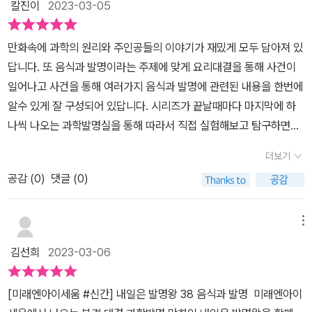
주관적으로 작성된 리뷰입니다. >​
칼진이
2023-03-05
대범은 발명뿐만 아니라 제빵 실력까지 갖추고 있는 한국B팀의 에이
종 발명품과 작동 원리에 대해 알 수 있도록 구성하고 있었어요. 뿐만
스라고나 할까요.카스텔라를 만들 때 뿜어져 나오는 잘생김으로 많은
아니라 과학 교과서 ‘4학년 1학기 – 식물의 한살이‘ 단원에서 식물의
만화속에 과학의 원리와 주인공들의 이야기가 재밌게 모두 담아져 있
여자친구들의 인기를 독차지하는데요.ㅎ이런 캐릭터 넘 좋다는...성
재배 환경, 5학년 2학기 – 산과 염기’ 단원에서 산성, 염기성, 중화 반
답니다. 또 음식과 발명이라는 주제에 맞게 요리대결을 통해 사건이
격도 참 좋은 것 같은데 대범이는 같은 한국 C팀을 지켜보며 응원한
응‘ 등 꼭 알고 넘어가야 하는 교과서 속 핵심 원리들까지 자연스럽게
일어나고 사건을 통해 여러가지 음식과 발명에 관련된 내용을 한번에
답니다.​이러한 한국 대표 발명 B팀의 실질적 리더는 한아름인데요.카
알게 해주더라구요. ​ ‘집에서 탐구하기’에서는 기름콩을 이용해
알수 있게 잘 구성되어 있답니다. ​시리즈가 끝날때마다 마지막에 하
리스마가 넘치는 여자친구인데 대결 주제인 '미래의 음식'에 대한 핵
콩나물을 직접 길러 보고 재배 환경이 식물에 미치는 영향에 대해 알
나씩 나오는 과학발명실을 통해 따라서 직접 실험해보고 탐구하면서
심 아이디어를 이번 편에서 제공하더라고요.한아름은 정확하게 알고
아보았어요. 저희 아이도 콩나물 재배를 한 적이 있었는데 그 때가 생
왜 그럴까? 에 대한 궁금증도 해결할 수 있답니다. ​수준은 높지만 만
있는 우주 식량 관련 지식을 친구들에게 이야기해주며 이 것으로 미
각나네요~ 4학년때 전국 초등학생이 키운다죠~ ㅎㅎ '세상을 바꾼
더보기
화로 내용을 담고있기때문에 초등저학년부터 고학년까지 쉽게 따라
션을 수행하게 되는데 덕분에 아이와 저도 이 부분에 대해 잘 알 수 있
발명품’에서는 냉장고에 대해 알아보고, ‘생활 속의 발명’에서는 분자
공감 (
0
)
댓글 (0)
하고 과학공부도 할수있어 학습효과도 크답니다. ​​내일은발명왕38 음
었어요.​그리고 한국 대표 발명 C팀도 주목해봐야할 텐데요.조예나는
요리에 대해 살펴보았어요. 수비드요리며 구슬아이스크림이며 이게
식과발명 과학발명실 - 1.집에서 탐구하기 집에서 콩나물을 키울 수
한대범을 오랜 시간 짝사랑해왔다고 하여 제 마음이.. ㅎ아무렇지 않
다 과학의 원리였다니!! 너무 놀라웠어요. ​ ‘만화 속 발명 보고서’에
있는 키트가 나와집에서도 쉽게 따라서 만들어볼 수 있어요. 그리고
은 척 대범이를 대하지만 어색하기만 하여 이 청춘을 어떡하면 좋을
메뉴
서는 정전 분무 기술을 이용해 만드는 냄새 없는 음식물 쓰레기통에
재배환경을 다르게 하여 실험합니다. 하나는 검정 비닐봉지로 감싸고
까 싶기도 하고요.​같은 팀의 방갑수는 고급 디저트를 만들겠다며 친
대해서 알아보았어요. '발명일기’에서는 달고나 만들기와 관련해 발
김선희
2023-03-06
하나는 그냥 두고 일주일간 물을 주며 기름콩의 상태를 비교, 관찰합
구들의 이목을 끄는 귀여운 소년으로요.브라질 팀과 독일 팀의 대화
명 아이디어를 얻는 과정을 살펴보았어요. ‘핵심 노트’에서는 라면, 아
니다. 그 결과를 통해 농작물을 키울때 필요한 환경요소를 생각해 과
를 듣고 발명 아이디어를 생각해내게 되는데..자신이 태운 냄비를 깨
이스크림, 인스턴트커피, 스파게티 등 여러 가지 음식과 발명에 관련
[미래엔아이세움 #신간] 내일은 발명왕 38 음식과 발명 ​​​ 미래엔아이
학적으로 접근하도록 도와준답니다. ​마지막으로 내일은발명왕 발명
끗이 닦아 내는 책임감도 지니고 있어서 다들 착하더라고요.​이 외에
된 내용을 한눈에 알아볼 수 있도록 했어요. 음식에 담긴 과학을 발견