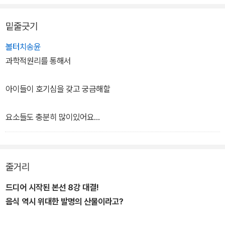
에 대해 살펴본다.
밑줄긋기
‘만화 속 발명 보고서’에서는 정전 분무 기술을 이용해 만드는 냄새 없
볼터치송윤
는 음식물 쓰레기통을 살펴본다. ‘발명일기’에서는 달고나 만들기와
과학적원리를 통해서
관련해 발명 아이디어를 얻는 과정을 살펴본다. ‘핵심 노트’에서는 라
면, 아이스크림, 인스턴트커피, 스파게티 등 여러 가지 음식과 발명에
아이들이 호기심을 갖고 궁금해할
관련된 내용을 한눈에 알아볼 수 있도록 구성하였다.
요소들도 충분히 많이있어요
줄거리
달걀을 잘삶는방법을 통해서
드디어 시작된 본선 8강 대결!
삼투압현상에 대해서도 배울수 있고요
음식 역시 위대한 발명의 산물이라고?