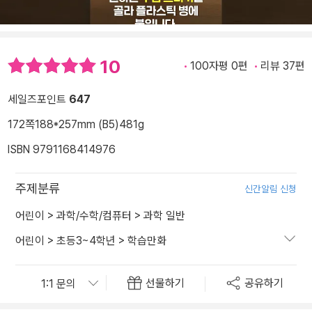
10
100자평 0편
리뷰 37편
세일즈포인트
647
172쪽
188*257mm (B5)
481g
ISBN 9791168414976
주제분류
신간알림 신청
어린이
>
과학/수학/컴퓨터
>
과학 일반
어린이
>
초등3~4학년
>
학습만화
선물하기
공유하기