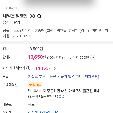
소득공제
내일은 발명왕 38
음식과 발명
곰돌이 co.
(지은이),
홍종현
(그림),
박완규
,
황성재
(감수)
미래엔아이
세움
2023-02-10
정가
18,500원
16,650
판매가
원
(10% 할인) +
마일리지 920원
14,153
카드최대혜택가
원
부록
저절로 부푸는 풍선 만들기 발명 키트 (책과랩핑)
수령예상일
양탄자배송
밤 10시까지 주문하면 내일 아침 7시
출근전 배송
(중구 서소문로 89-31 )
변경
배송료
무료
전자책
전자책 출간알림 신청