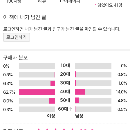
100자평
리뷰
마이페이퍼
읽었어요 41명
러 보고 재배 환경이 식물에 미치는 영향에 대해 알아봅니다. ‘세상을
바꾼 발명품’에서는 냉장고에 대해 알아보고, ‘생활 속의 발명’에서는
이 책에 내가 남긴 글
분자 요리에 대해 살펴봅니다. ‘만화 속 발명 보고서’에서는 정전 분무
로그인하면 내가 남긴 글과 친구가 남긴 글을 확인할 수 있습니다.
기술을 이용해 만드는 냄새 없는 음식물 쓰레기통을 살펴봅니다. ‘발
로그인하기
명일기’에서는 달고나 만들기와 관련해 발명 아이디어를 얻는 과정을
살펴봅니다. ‘핵심 노트’에서는 라면, 아이스크림, 인스턴트커피, 스파
게티 등 여러 가지 음식과 발명에 관련된 내용을 한눈에 알아볼 수 있
구매자 분포
도록 구성하였습니다. 발명 키트 효모의 발효 과정을 이용한 부풀어
10대
0%
0%
오르는 풍선 만들기 <내일은 발명왕>은 책 속에서 다루고 있는 주요
20대
0.8%
0.8%
학습 내용을 직접 실험해 보고 그 원리를 체험할 수 있도록 ‘발명 키
30대
1.0%
6.3%
트’를 마련하였습니다. <내일은 발명왕> 38권에서는 이스트와 설탕
40대
14.0%
62.7%
을 이용해 효모의 발효 과정을 알아볼 수 있는 ‘부풀어 오르는 풍선’을
50대
4.8%
8.9%
만들어 봅니다.
60대
0.5%
0.3%
여성
남성