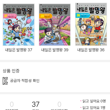
과 성취감을 얻을 수 있어요! 주인공들이 새로운 발명품을 만들면서
느끼는 성취감과 자신감을 독자가 함께 느끼면서 도전을 두려워하지
않는 어린이로 성장할 수 있게 도와줍니다. - 책으로 잡은 개념, 발명
키트로 완성! 책에서 다룬 과학 내용을 응용한 발명 키트로 직접 발명
에 도전하고, 원리를 이해할 수 있게 구성했습니다. 병조림과 통조림,
냉장고, 이온 음료 등 기발한 아이디어가 엿보이는 발명품을 통해 발
효, 진공 포장, 냉매, 전해질과 같은 교과서 속 과학 이론을 쉽고 재미
내일은 발명왕 37
내일은 발명왕 39
내일은 발명왕 36
있게 만나 보세요! <내일은 발명왕> 38권 ‘음식과 발명’ 편에서는 분
자 요리, 냉장고, 레토르트 식품 등의 발명품을 통해 자연스럽게 과학
이론을 접하고, 음식과 요리에 관련된 각종 발명품과 작동 원리에 대
상품 인증
해 알 수 있도록 구성하였습니다. 뿐만 아니라 과학 교과서 ‘4학년 1
학기 – 식물의 한살이‘ 단원에서 식물의 재배 환경, 5학년 2학기 – 산
공급자 적합성 확인
과 염기’ 단원에서 산성, 염기성, 중화 반응‘ 등 꼭 알고 넘어가야 하는
교과서 속 핵심 원리들을 짜임새 있게 구성하여 학습 효과를 높였습
니다. 흥미진진한 만화와 더불어 유익한 정보도 알차게 구성되어 있
읽고 싶어요 0명
0
37
0
읽고 있어요 1명
습니다. ‘집에서 탐구하기’에서는 기름콩을 이용해 콩나물을 직접 길