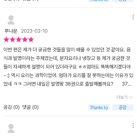
고, 실험전에는 등장하는 용어의 정의도 내려보면서 먼저 확인하는
림피아드의 8강 대결이 시작되고요.한국 B팀은 '미래의 음식'을 주제
시간을 가졌어요. 얼른 하고 싶어하는 마음이 보여서 길게는 안했지
로 브라질 팀과 대결을 하게 된다는 것!​차례를 살펴보면제1화: 8강 대
만요 ^^ 그래도 실험 후에 대화를 나누어보니 확실히 먼저 공부하길
메뉴
결의 주제는?제2화: 우당탕탕 빵 굽기제3화: 달콤한 머랭 만들기제4
잘했다는 생각이 들었어요 1​​구성품은 간단했어요. 발효현상을 이용
화: 달걀을 잘 삶는 방법​제5화: 미래에는 어떤 음식이 있을까?제6화:
루나문
2023-03-10
해서 발생하는 기체로 풍선을 부풀리는 실험이에요! 이스트와 설탕을
중국 티뫄 한국 C팀의 운명으로 이뤄져 있고요.이러한 이야기를 통하
이용해 발료를 일으키는 실험이라 특별히 위험하지 않지만 정확한 실
여 우리가 일상에서 편리하게 사용하고 있는 병조림과 통조림, 냉장
이번 편은 제가 더 궁금한 것들을 많이 배울 수 있었던 것 같아요. 음
험 결과를 위해서 물의 온도를 맞춰주고 가루의 녹은정도를 확인하는
고며 이온음료 등.. 기발한 아이디어가 엿보이는 발명품들이 생겨난
식과 발명이라는 주제였는데, 분자요리나 냉장고 등 제가 궁금한 것
등 엄마가 곁에서 같이 해주면 훨씬 좋더라고요. 이스트 설탕을 넣고
이야기도 이 책에서 만나볼 수 있었고요.발효며 진공 포장, 냉매, 전해
들이 자세하게 설명이 되어 있더라구요 ㅎㅎ엄마도 똑똑해지겠다야
약통에 부워서 흔들었어요. 그리고 풍선을 끼웠는데 처음부터 조금
질 같은 교과서 속 과학 이론도 학습만화를 통하여 자연스럽게 접할
~:) 역시 요리는 과학이었어. 엄마가 요리를 잘 못하는데는 이유가 있
부풀긴 하더라고요! ​와, 15분 정도 지나니까 확실히 많이 부풀었죠?
수 있어서 넘 반가웠어요.​울 뜬금군과 함께 내일은발명왕 시리즈에
었네 ㅋㅋ 그러면 내일은 발명왕 38권으로 출발해볼까요? 37권
ㅎㅎ 둘째가 감기걸린다며 옷도 입혀주고 친구처럼 보살펴줬더니 금
드디어 입문하게 되었는데요.이 책에 등장하는 한국 대표 발명 B팀
에서 본선 8강에 진출하면서 끝났었는데, 이번편은 본격적으로 본선
새 살을 찌웠어요. 만 3세도 가능한 실험 ㅎㅎ 큰애는 옆에서 음 발효
더보기
온유한은 대결 주제를 듣고 전혀 감을 잡지 못하는 주인공으로요.물
8강 대결이 시작되었어요. 음식 역시 위대한 발명의 산물! 음식을 주
가 잘 되고 있군 ~ 하면서 말이죠. ㅎㅎㅎ 무엇보다 책으로 배우고 키
감 풍선 서바이벌 게임 이후 엘리를 보면 심장이 두근대고 얼굴이 빨
공감 (
0
)
댓글 (0)
제로 세계 발명 올림피아드의 8강 대결이 시작되었습니다!! 한국 B팀
트로 바로 적용해볼 수 있다는 편리함과 활용성이 좋은 건 큰 장점이
개지는데...재미있는 과학이야기는 물론 어린 시절 풋풋한 감정도 유
은 브라질 팀과 대결을 펼치게 되었어요. ​ <내일은 발명왕> 38권
었어요. 이 책은 시리즈로 모아두어도 정말 좋을 것 같아요! 아이들 학
한이를 통해 느낄 수 있어 웃음이 지어졌어요.유한이는 미래의 음식
‘음식과 발명’ 편에서는 분자 요리, 냉장고, 레토르트 식품 등의 발명
메뉴
습만화로 추천하고 싶어요! ​​​<미래엔아이세움에서 도서만을 제공받아
으로 치킨 맛 알약을 떠올리는 기발함을 지니고 있고요.​같은 팀의 한
품을 통해 자연스럽게 과학 이론을 접하고, 음식과 요리에 관련된 각