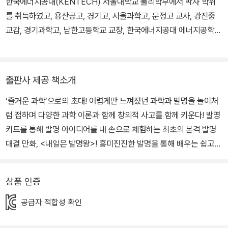
한국에너지공대(KENTECH) 서울대학교 물리학부에서 박사 학위
를 취득하였고, 용산공고, 경기고, 서울과학고, 문정고 교사, 광진중
교감, 경기과학고, 남한고등학교 교장, 한국에너지공대 에너지공학부
교수 및 학생처장을 거쳐 현재는 한국에너지공대 명예 교수를 맡고
있습니다.
출판사 제공 책소개
‘즐거운 과학’으로의 초대! 어렵게만 느껴졌던 과학과 발명을 놀이처
럼 접하며 다양한 과학 이론과 함께 창의적 사고를 함께 키운다! 발명
키트를 통해 발명 아이디어를 내 손으로 체험하는 최초의 본격 발명
대결 만화, <내일은 발명왕>! 흥미진진한 발명을 통해 배우는 쉽고
재미있는 과학! 국내외에서 500만 부 이상 판매된 <내일은 실험왕>
의 명성을 잇는 <내일은 발명왕>은 초등학생들의 기발한 아이디어가
상품 인증
돋보이는 발명 대결을 통해 창의적 사고와 창작 욕구를 높여 주는 최
초의 발명 대결 만화입니다. <내일은 실험왕> 2권에서 출연했던 고
공급자 적합성 확인
수초등학교 발명반을 중심으로 펼쳐지는 이 책은 매력적인 주인공들