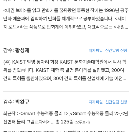
<태권 브이>를 읽고 만화가를 꿈꿔왔던 홍종현 작가는 1996년 공주
만화 예술과에 입학하여 만화를 체계적으로 공부하였습니다. <세이
지 로드>라는 작품으로 만화계에 데뷔하였고, 대표작으로는 <내일은
실험왕>, <내일은 로봇왕>, <태극태을> 등이 있습니다.
감수:
황성재
저자파일
신간알림 신청
(주) KAIST 발명 동아리 회장 KAIST 문화기술대학원에서 박사 학
위를 받았습니다. KAIST 재학 중 발명 동아리를 설립했고, 200여
건의 특허를 출원하였으며, 30여 건의 특허를 산업체에 기술 이전하
였습니다. 발명을 통해 <지식경제부 장관상>, <특허청장상> 등을 수
상하였습니다.
감수:
박완규
저자파일
신간알림 신청
최근작 :
<Smart 수능적중 물리 1>
,
<Smart 수능적중 물리 2>
,
<완
전변태 물리 그림교과서>
… 총 225종
(모두보기)