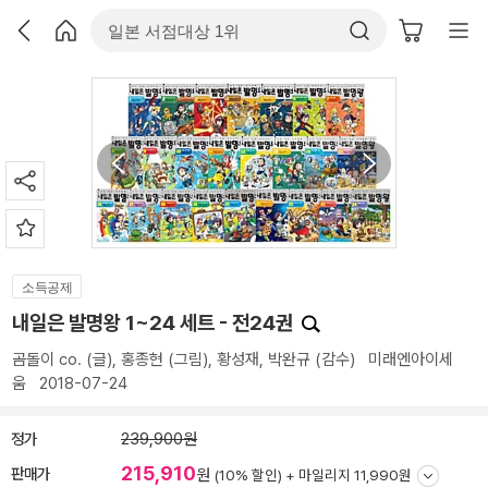
소득공제
내일은 발명왕 1~24 세트 - 전24권
곰돌이 co.
(글),
홍종현
(그림),
황성재
,
박완규
(감수)
미래엔아이세
움
2018-07-24
정가
239,900원
215,910
판매가
원
(10% 할인) +
마일리지 11,990원