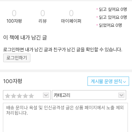
이 박진감 넘치는 발명 대결 안에서 재기발랄한 아이디어를 현실화하
기까지 발로 뛰는 과정을 생생하게 보여 줍니다. 또 주인공들이 스스
읽고 싶어요 0명
0
0
0
로 문제점을 인식하고 해결책을 모색해 가는 과정을 통해 초등학교와
읽고 있어요 0명
100자평
리뷰
마이페이퍼
중학교 교과서에 수록된 다양한 과학 이론과 용어를 쉽고 재미있게
읽었어요 0명
설명합니다. 책으로 잡은 개념, 실험 키트로 이해한다! 번뜩이는 상상
이 책에 내가 남긴 글
력과 창의력으로 문제의 핵심을 꿰뚫고, 과학적 접근을 통해 원리를
로그인하면 내가 남긴 글과 친구가 남긴 글을 확인할 수 있습니다.
파악하고 손으로 구체화하는 과정에서 자연스럽게 사고가 확장되며,
로그인하기
결과물을 통해 자신감과 성취감을 얻을 수 있는 일석사조의 효과를
누릴 수 있습니다. 더불어 과학 원리를 직접 실험해 볼 수 있게 마련한
'발명 키트'로 눈으로 읽은 내용을 체득할 수 있도록 빈틈없이 구성하
100자평
게시물 운영 원칙
였습니다.
카테고리