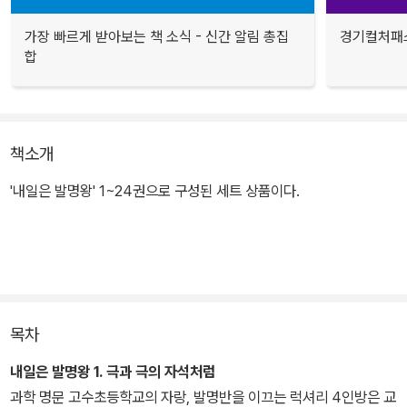
가장 빠르게 받아보는 책 소식 - 신간 알림 총집
경기컬처패스
합
책소개
'내일은 발명왕' 1~24권으로 구성된 세트 상품이다.
목차
내일은 발명왕 1. 극과 극의 자석처럼
과학 명문 고수초등학교의 자랑, 발명반을 이끄는 럭셔리 4인방은 교