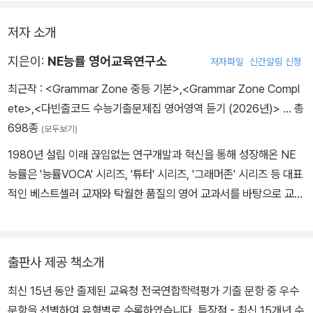
저자 소개
지은이:
NE능률 영어교육연구소
저자파일
신간알림 신청
최근작 :
<Grammar Zone 중등 기본>
,
<Grammar Zone Compl
ete>
,
<다빈출코드 수능기출문제집 영어영역 듣기 (2026년)>
… 총
698종
(모두보기)
1980년 설립 이래 끊임없는 연구개발과 혁신을 통해 성장해온 NE
능률은 '능률VOCA' 시리즈, '튜터' 시리즈, '그래머존' 시리즈 등 대표
적인 베스트셀러 교재와 탁월한 품질의 영어 교과서를 바탕으로 교육
업계에서 탄탄한 입지를 구축하고 있다. 현재 중고등 교과서(영어, 제
2외국어) 및 영어·수학·독서논술 교재 출판, 영자신문, 법인교육, 영
어전문학원 등 다양한 분야에서 교육 사업을 펼치고 있으며, 영유아
출판사 제공 책소개
부터 성인에 이르는 모든 고객에게 '건강한 배움의 즐거움'을 제공하
최신 15년 동안 출제된 교육청 전국연합학력평가 기출 문항 중 우수
고 있다.
문항을 선별하여 유형별로 수록하였습니다. 특장점 - 최신 15개년 수