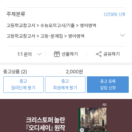
주제분류
신간알림 신청
고등학교참고서
>
수능모의고사/기출
>
영어영역
고등학교참고서
>
고등-문제집
>
영어영역
선물하기
공유하기
중고상품 (2)
2,000원
중고
중고
중고 등록
알라딘에 팔기
회원에게 팔기
알림 신청