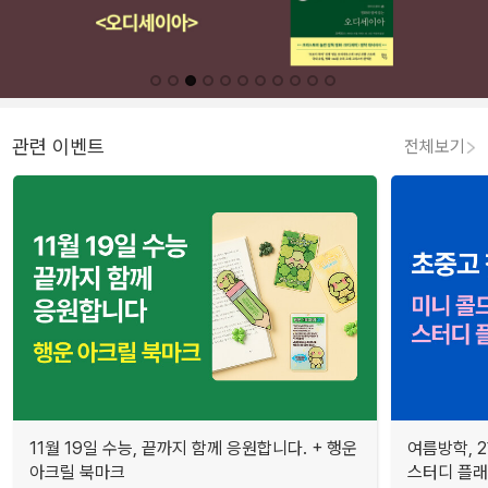
관련 이벤트
전체보기
11월 19일 수능, 끝까지 함께 응원합니다. + 행운
여름방학, 
아크릴 북마크
스터디 플