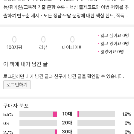
능/평가원/교육청 기출 문항 수록 - 핵심 출제코드와 어법·어휘를 추
출하여 빈도순 제시 - 모든 정답·오답 문장에 대한 핵심 힌트, 직독직
해, 구문 분석 제공 - 문법/구문 정보, 오답 피하기 Tip 제공
읽고 싶어요 0명
0
0
0
읽고 있어요 0명
100자평
리뷰
마이페이퍼
읽었어요 0명
이 책에 내가 남긴 글
로그인하면 내가 남긴 글과 친구가 남긴 글을 확인할 수 있습니다.
로그인하기
구매자 분포
10대
1.8%
5.5%
20대
0%
0%
30대
0%
2.7%