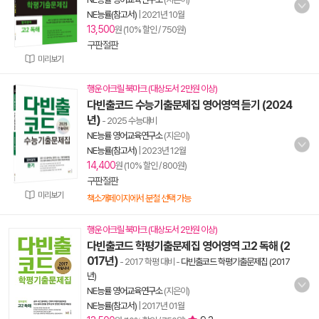
NE능률(참고서)
|
2021년 10월
13,500
원 (10% 할인 / 750원)
구판절판
미리보기
행운 아크릴 북마크 (대상도서 2만원 이상)
다빈출코드 수능기출문제집 영어영역 듣기 (2024
년)
- 2025 수능대비
NE능률 영어교육연구소
(지은이)
NE능률(참고서)
|
2023년 12월
14,400
원 (10% 할인 / 800원)
구판절판
미리보기
책소개페이지에서 분철 선택 가능
행운 아크릴 북마크 (대상도서 2만원 이상)
다빈출코드 학평기출문제집 영어영역 고2 독해 (2
017년)
- 2017 학평 대비
-
다빈출코드 학평기출문제집 (2017
년)
NE능률 영어교육연구소
(지은이)
NE능률(참고서)
|
2017년 01월