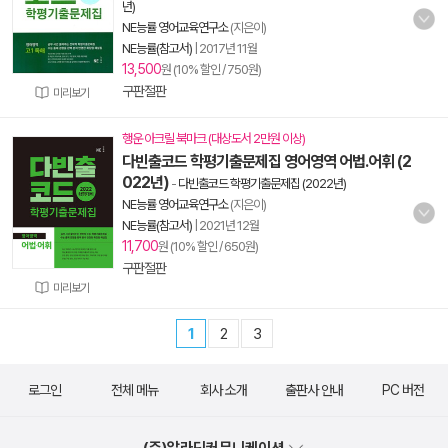
년)
NE능률 영어교육연구소
(지은이)
NE능률(참고서)
|
2017년 11월
13,500
원 (10% 할인 / 750원)
구판절판
미리보기
행운 아크릴 북마크 (대상도서 2만원 이상)
다빈출코드 학평기출문제집 영어영역 어법.어휘 (2
022년)
-
다빈출코드 학평기출문제집 (2022년)
NE능률 영어교육연구소
(지은이)
NE능률(참고서)
|
2021년 12월
11,700
원 (10% 할인 / 650원)
구판절판
미리보기
1
2
3
로그인
전체 메뉴
회사 소개
출판사 안내
PC 버전