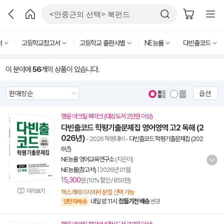
서
고등학교참고서
고등학교 출판사별
NE능률
다빈출코드
이 분야에
56
개의 상품이 있습니다.
옵션
행운 아크릴 북마크 (대상도서 2만원 이상)
다빈출코드 학평기출문제집 영어영역 고2 독해 (2
026년)
- 2026 학평대비
-
다빈출코드 학평기출문제집 (202
6년)
NE능률 영어교육연구소
(지은이)
NE능률(참고서)
|
2026년 01월
15,300
원 (10% 할인 / 850원)
미리보기
책소개페이지에서 분철 선택 가능
내일 밤 11시
잠들기전 배송
양탄자배송
변경